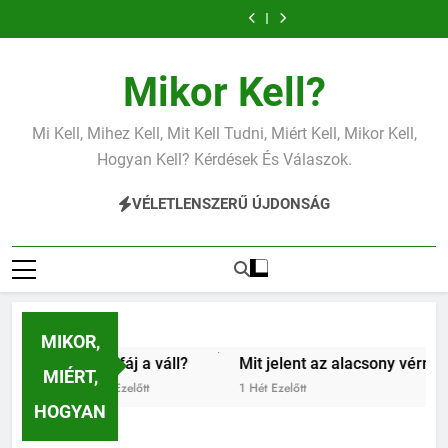
Mit jelent az
Mit jelent a
Ugrás
alacsony
magas
Mit jelent az
Miért fáj a váll?
vérnyomás?
vérnyomás?
a
alacsony vas?
Mit jelent az
Mit jelent a
alacsony
magas
Mit jelent az
Miért fáj a váll?
tartalomra
vérnyomás?
vérnyomás?
alacsony vas?
Mit jelent az
Mikor Kell?
alacsony
vérnyomás?
Mi Kell, Mihez Kell, Mit Kell Tudni, Miért Kell, Mikor Kell,
Hogyan Kell? Kérdések És Válaszok.
VÉLETLENSZERŰ ÚJDONSÁG
MIKOR,
Miért fáj a váll?
Mit jelent az alacsony vérnyomás?
MIÉRT,
5 Nap Ezelőtt
1 Hét Ezelőtt
HOGYAN