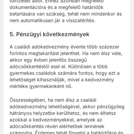
túlfizetett adót. Ehhez azonban megfelelő
dokumentációra és a megfelelő határidők
betartására van szükség, tehát nem mindenkor és
nem automatikusan jár a visszatérítés.
5.
Pénzügyi következmények
A családi adókedvezmény évente több százezer
forintos megtakarítást jelenthet. Ha nem élsz vele,
akkor egy évben jelentős összegű
adócsökkentéstől esel el. Különösen a több
gyermekes családok számára fontos, hogy ezt a
lehetőséget kihasználják, mivel a kedvezmény
mértéke gyermekenként nő.
Összességében, ha nem élsz a családi
adókedvezmény lehetőségével, akkor pénzügyileg
hátrányos helyzetbe kerülhetsz, és nem élhetsz
azokkal a kedvezményekkel, amelyek az
adócsökkentés révén elérhetőek lennének
számodra. Érdemes tehát figyelni a határidőkre és