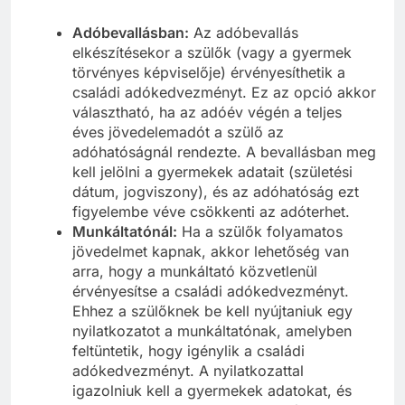
Adóbevallásban:
Az adóbevallás
elkészítésekor a szülők (vagy a gyermek
törvényes képviselője) érvényesíthetik a
családi adókedvezményt. Ez az opció akkor
választható, ha az adóév végén a teljes
éves jövedelemadót a szülő az
adóhatóságnál rendezte. A bevallásban meg
kell jelölni a gyermekek adatait (születési
dátum, jogviszony), és az adóhatóság ezt
figyelembe véve csökkenti az adóterhet.
Munkáltatónál:
Ha a szülők folyamatos
jövedelmet kapnak, akkor lehetőség van
arra, hogy a munkáltató közvetlenül
érvényesítse a családi adókedvezményt.
Ehhez a szülőknek be kell nyújtaniuk egy
nyilatkozatot a munkáltatónak, amelyben
feltüntetik, hogy igénylik a családi
adókedvezményt. A nyilatkozattal
igazolniuk kell a gyermekek adatokat, és