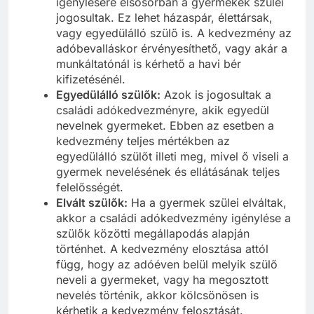
igénylésére elsősorban a gyermekek szülei
jogosultak. Ez lehet házaspár, élettársak,
vagy egyedülálló szülő is. A kedvezmény az
adóbevalláskor érvényesíthető, vagy akár a
munkáltatónál is kérhető a havi bér
kifizetésénél.
Egyedülálló szülők:
Azok is jogosultak a
családi adókedvezményre, akik egyedül
nevelnek gyermeket. Ebben az esetben a
kedvezmény teljes mértékben az
egyedülálló szülőt illeti meg, mivel ő viseli a
gyermek nevelésének és ellátásának teljes
felelősségét.
Elvált szülők:
Ha a gyermek szülei elváltak,
akkor a családi adókedvezmény igénylése a
szülők közötti megállapodás alapján
történhet. A kedvezmény elosztása attól
függ, hogy az adóéven belül melyik szülő
neveli a gyermeket, vagy ha megosztott
nevelés történik, akkor kölcsönösen is
kérhetik a kedvezmény felosztását.