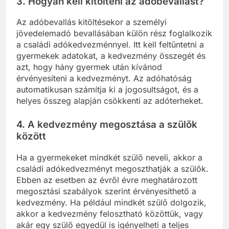
3.
Hogyan kell kitölteni az adóbevallást?
Az adóbevallás kitöltésekor a személyi
jövedelemadó bevallásában külön rész foglalkozik
a családi adókedvezménnyel. Itt kell feltüntetni a
gyermekek adatokat, a kedvezmény összegét és
azt, hogy hány gyermek után kívánod
érvényesíteni a kedvezményt. Az adóhatóság
automatikusan számítja ki a jogosultságot, és a
helyes összeg alapján csökkenti az adóterheket.
4.
A kedvezmény megosztása a szülők
között
Ha a gyermekeket mindkét szülő neveli, akkor a
családi adókedvezményt megoszthatják a szülők.
Ebben az esetben az évről évre meghatározott
megosztási szabályok szerint érvényesíthető a
kedvezmény. Ha például mindkét szülő dolgozik,
akkor a kedvezmény felosztható közöttük, vagy
akár egy szülő egyedül is igényelheti a teljes