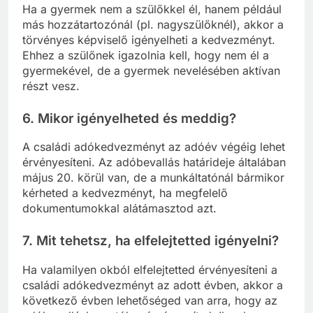
Ha a gyermek nem a szülőkkel él, hanem például
más hozzátartozónál (pl. nagyszülőknél), akkor a
törvényes képviselő igényelheti a kedvezményt.
Ehhez a szülőnek igazolnia kell, hogy nem él a
gyermekével, de a gyermek nevelésében aktívan
részt vesz.
6.
Mikor igényelheted és meddig?
A családi adókedvezményt az adóév végéig lehet
érvényesíteni. Az adóbevallás határideje általában
május 20. körül van, de a munkáltatónál bármikor
kérheted a kedvezményt, ha megfelelő
dokumentumokkal alátámasztod azt.
7.
Mit tehetsz, ha elfelejtetted igényelni?
Ha valamilyen okból elfelejtetted érvényesíteni a
családi adókedvezményt az adott évben, akkor a
következő évben lehetőséged van arra, hogy az