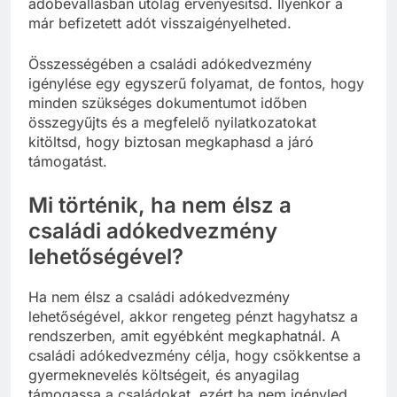
adóbevallásban utólag érvényesítsd. Ilyenkor a
már befizetett adót visszaigényelheted.
Összességében a családi adókedvezmény
igénylése egy egyszerű folyamat, de fontos, hogy
minden szükséges dokumentumot időben
összegyűjts és a megfelelő nyilatkozatokat
kitöltsd, hogy biztosan megkaphasd a járó
támogatást.
Mi történik, ha nem élsz a
családi adókedvezmény
lehetőségével?
Ha nem élsz a családi adókedvezmény
lehetőségével, akkor rengeteg pénzt hagyhatsz a
rendszerben, amit egyébként megkaphatnál. A
családi adókedvezmény célja, hogy csökkentse a
gyermeknevelés költségeit, és anyagilag
támogassa a családokat, ezért ha nem igényled,