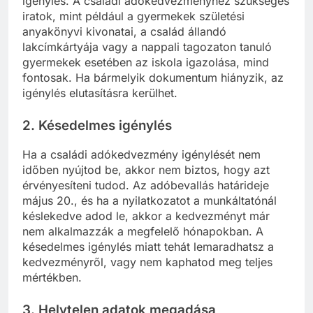
igénylés. A családi adókedvezményhez szükséges
iratok, mint például a gyermekek születési
anyakönyvi kivonatai, a család állandó
lakcímkártyája vagy a nappali tagozaton tanuló
gyermekek esetében az iskola igazolása, mind
fontosak. Ha bármelyik dokumentum hiányzik, az
igénylés elutasításra kerülhet.
2.
Késedelmes igénylés
Ha a családi adókedvezmény igénylését nem
időben nyújtod be, akkor nem biztos, hogy azt
érvényesíteni tudod. Az adóbevallás határideje
május 20., és ha a nyilatkozatot a munkáltatónál
késlekedve adod le, akkor a kedvezményt már
nem alkalmazzák a megfelelő hónapokban. A
késedelmes igénylés miatt tehát lemaradhatsz a
kedvezményről, vagy nem kaphatod meg teljes
mértékben.
3.
Helytelen adatok megadása