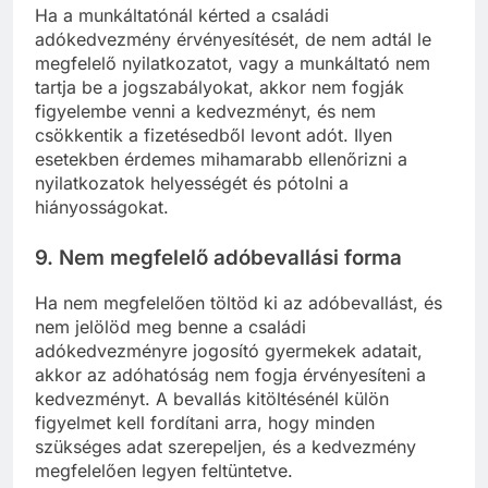
Ha a munkáltatónál kérted a családi
adókedvezmény érvényesítését, de nem adtál le
megfelelő nyilatkozatot, vagy a munkáltató nem
tartja be a jogszabályokat, akkor nem fogják
figyelembe venni a kedvezményt, és nem
csökkentik a fizetésedből levont adót. Ilyen
esetekben érdemes mihamarabb ellenőrizni a
nyilatkozatok helyességét és pótolni a
hiányosságokat.
9.
Nem megfelelő adóbevallási forma
Ha nem megfelelően töltöd ki az adóbevallást, és
nem jelölöd meg benne a családi
adókedvezményre jogosító gyermekek adatait,
akkor az adóhatóság nem fogja érvényesíteni a
kedvezményt. A bevallás kitöltésénél külön
figyelmet kell fordítani arra, hogy minden
szükséges adat szerepeljen, és a kedvezmény
megfelelően legyen feltüntetve.