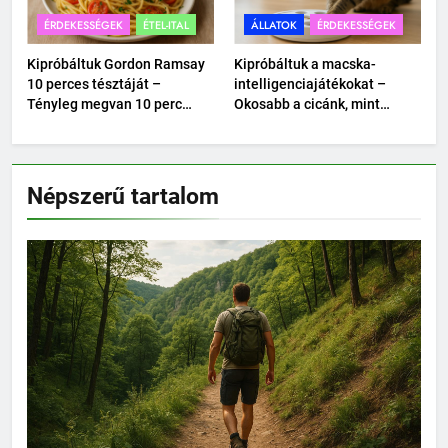
ÉRDEKESSÉGEK
ÉTEL-ITAL
ÁLLATOK
ÉRDEKESSÉGEK
Kipróbáltuk Gordon Ramsay
Kipróbáltuk a macska-
10 perces tésztáját –
intelligenciajátékokat –
Tényleg megvan 10 perc
Okosabb a cicánk, mint
alatt?
hittük?
Népszerű tartalom