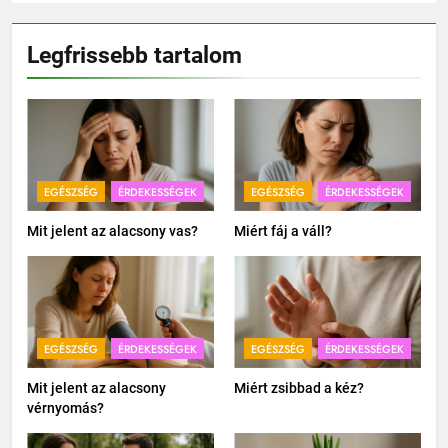
Legfrissebb tartalom
EGÉSZSÉG
ÉRDEKESSÉGEK
EGÉSZSÉG
ÉRDEKESSÉGEK
Mit jelent az alacsony vas?
Miért fáj a váll?
EGÉSZSÉG
ÉRDEKESSÉGEK
EGÉSZSÉG
ÉRDEKESSÉGEK
Mit jelent az alacsony
Miért zsibbad a kéz?
vérnyomás?