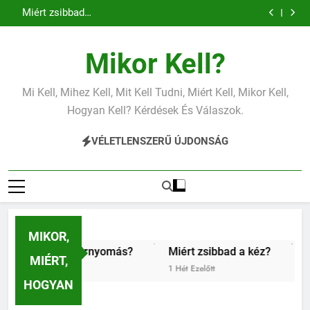
Miért zsibbad a kéz?
Ugrás
Mit jelent az alacsony vas?
a
Miért fáj a váll?
Mit jelent az alacsony vérnyomás?
tartalomra
Miért zsibbad a kéz?
Mikor Kell?
Mit jelent az alacsony vas?
Miért fáj a váll?
Mit jelent az alacsony vérnyomás?
Mi Kell, Mihez Kell, Mit Kell Tudni, Miért Kell, Mikor Kell,
Miért zsibbad a kéz?
Hogyan Kell? Kérdések És Válaszok.
VÉLETLENSZERŰ ÚJDONSÁG
MIKOR,
ony vérnyomás?
Miért zsibbad a kéz?
Kipróbáltuk a
MIÉRT,
1 Hét Ezelőtt
1 Hét Ezelőtt
HOGYAN