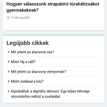
?
Hogyan válasszunk strapabíró túrahátizsákot
Mik
gyermekeknek?
Ti
1 hét ezelőtt
1
Legújabb cikkek
Mit jelent az alacsony vas?
Miért fáj a váll?
Mit jelent az alacsony vérnyomás?
Miért zsibbad a kéz?
Kipróbáltuk a digitális detoxot: Egy teljes hétvége
okostelefon nélkül a családdal.