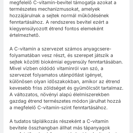
megfelelő C-vitamin-bevitel támogatja azokat a
természetes mechanizmusokat, amelyek
hozzájárulnak a sejtek normál működésének
fenntartásához. A rendszeres bevitel ezért a
kiegyensúlyozott étrend fontos elemeként
értelmezhető.
A C-vitamin a szervezet számos anyagcsere-
folyamatában vesz részt, és szerepet játszik a
sejtek közötti biokémiai egyensúly fenntartásában.
Mivel vízben oldódó vitaminról van szó, a
szervezet folyamatos utánpótlást igényel,
különösen olyan időszakokban, amikor az étrend
kevesebb friss zöldséget és gyümölcsöt tartalmaz.
A változatos, növényi alapú élelmiszerekben
gazdag étrend természetes módon járulhat hozzá
a megfelelő C-vitamin-szint fenntartásához.
A tudatos táplálkozás részeként a C-vitamin
bevitele összhangban állhat más tápanyagok