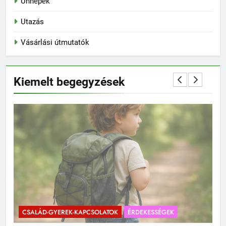
Ünnepek
Utazás
Vásárlási útmutatók
Kiemelt begegyzések
CSALÁD-GYEREK-KAPCSOLATOK
ÉRDEKESSÉGEK
C