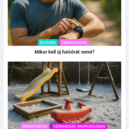
ÉLETMÓD
ÉRDEKESSÉGEK
Mikor kell új futóórát venni?
ÉRDEKESSÉGEK
SZÓRAKOZÁS- KIKAPCSOLÓDÁS