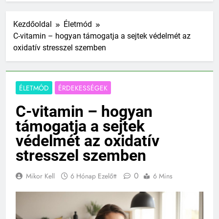
Kezdőoldal
Életmód
C-vitamin – hogyan támogatja a sejtek védelmét az
oxidatív stresszel szemben
ÉLETMÓD
ÉRDEKESSÉGEK
C-vitamin – hogyan
támogatja a sejtek
védelmét az oxidatív
stresszel szemben
0
Mikor Kell
6 Hónap Ezelőtt
6 Mins