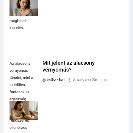
sérülés okozhat.
Fontos a
megfelelő
kezelés.
Mit jelent az alacsony
Az alacsony
vérnyomás?
vérnyomás
tünetei, mint a
Mikor kell
6 nap ezelőtt
0
szédülés,
fontosak az
egészség
megőrzésében,
ezért a
rendszeres
ellenőrzés