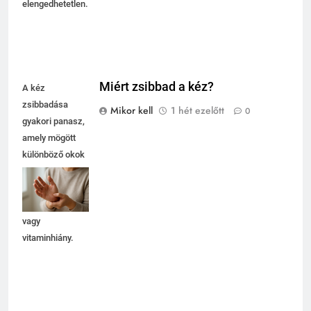
elengedhetetlen.
Miért zsibbad a kéz?
A kéz
zsibbadása
Mikor kell
1 hét ezelőtt
0
gyakori panasz,
amely mögött
különböző okok
állhatnak, mint
például
idegnyomódás
vagy
vitaminhiány.