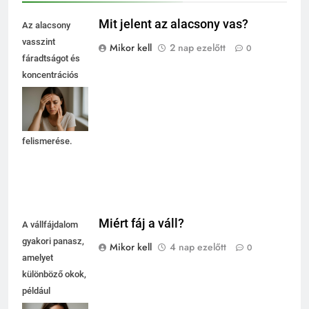
Mit jelent az alacsony vas?
Az alacsony
vasszint
Mikor kell
2 nap ezelőtt
0
fáradtságot és
koncentrációs
nehézségeket
okozhat, ezért
fontos a tünetek
felismerése.
Miért fáj a váll?
A vállfájdalom
gyakori panasz,
Mikor kell
4 nap ezelőtt
0
amelyet
különböző okok,
például
túlterhelés vagy