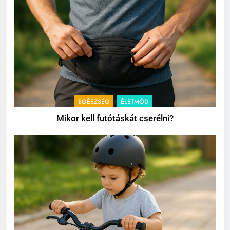
EGÉSZSÉG
ÉLETMÓD
Mikor kell futótáskát cserélni?