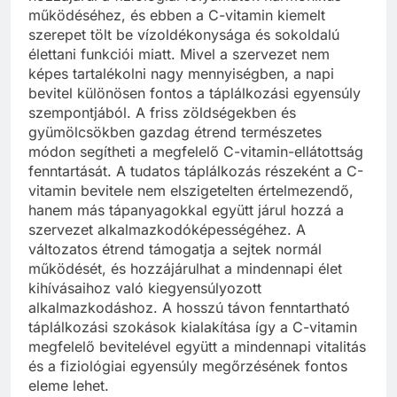
működéséhez, és ebben a C-vitamin kiemelt
szerepet tölt be vízoldékonysága és sokoldalú
élettani funkciói miatt. Mivel a szervezet nem
képes tartalékolni nagy mennyiségben, a napi
bevitel különösen fontos a táplálkozási egyensúly
szempontjából. A friss zöldségekben és
gyümölcsökben gazdag étrend természetes
módon segítheti a megfelelő C-vitamin-ellátottság
fenntartását. A tudatos táplálkozás részeként a C-
vitamin bevitele nem elszigetelten értelmezendő,
hanem más tápanyagokkal együtt járul hozzá a
szervezet alkalmazkodóképességéhez. A
változatos étrend támogatja a sejtek normál
működését, és hozzájárulhat a mindennapi élet
kihívásaihoz való kiegyensúlyozott
alkalmazkodáshoz. A hosszú távon fenntartható
táplálkozási szokások kialakítása így a C-vitamin
megfelelő bevitelével együtt a mindennapi vitalitás
és a fiziológiai egyensúly megőrzésének fontos
eleme lehet.