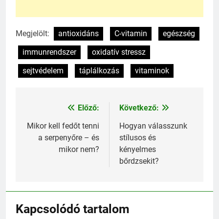
Megjelölt:
antioxidáns
C-vitamin
egészség
immunrendszer
oxidatív stressz
sejtvédelem
táplálkozás
vitaminok
Előző:
Következő:
Bejegyzés
navigáció
Mikor kell fedőt tenni
Hogyan válasszunk
a serpenyőre – és
stílusos és
mikor nem?
kényelmes
bőrdzsekit?
Kapcsolódó tartalom