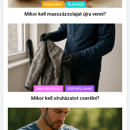
EGÉSZSÉG
ÉLETMÓD
Mikor kell masszázsolajat újra venni?
ÉRDEKESSÉGEK
SZÉPSÉG-DIVAT
Mikor kell síruházatot cserélni?