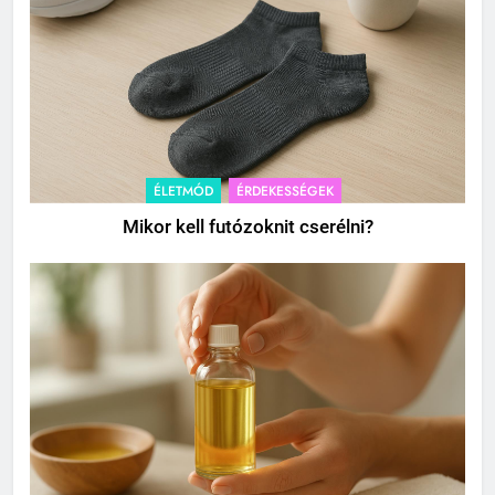
ÉLETMÓD
ÉRDEKESSÉGEK
Mikor kell futózoknit cserélni?