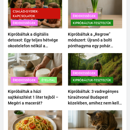
CSALÁD-GYEREK-
KAPCSOLATOK
ÉRDEKESSÉGEK
ÉRDEKESSÉGEK
KIPRÓBÁLTUK-TESZTELTÜK
Kipróbáltuk a digitális
Kipróbáltuk a „Regrow”
detoxot: Egy teljes hétvége
módszert: Újranő a bolti
okostelefon nélkül a
póréhagyma egy pohár
családdal.
vízben?
ÉRDEKESSÉGEK
ÉRDEKESSÉGEK
ÉTEL-ITAL
KIPRÓBÁLTUK-TESZTELTÜK
Kipróbáltuk a házi
Kipróbáltuk: 3 vadregényes
sajtkészítést 1 liter tejből –
túraútvonal Budapest
Megéri a macerát?
közelében, amihez nem kell
autó.