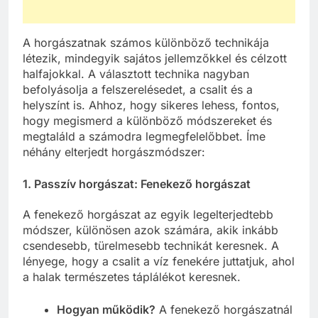
A horgászatnak számos különböző technikája
létezik, mindegyik sajátos jellemzőkkel és célzott
halfajokkal. A választott technika nagyban
befolyásolja a felszerelésedet, a csalit és a
helyszínt is. Ahhoz, hogy sikeres lehess, fontos,
hogy megismerd a különböző módszereket és
megtaláld a számodra legmegfelelőbbet. Íme
néhány elterjedt horgászmódszer:
1. Passzív horgászat: Fenekező horgászat
A fenekező horgászat az egyik legelterjedtebb
módszer, különösen azok számára, akik inkább
csendesebb, türelmesebb technikát keresnek. A
lényege, hogy a csalit a víz fenekére juttatjuk, ahol
a halak természetes táplálékot keresnek.
Hogyan működik?
A fenekező horgászatnál