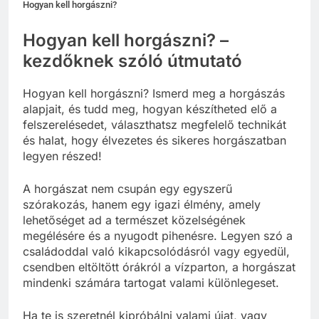
Hogyan kell horgászni?
Hogyan kell horgászni? –
kezdőknek szóló útmutató
Hogyan kell horgászni? Ismerd meg a horgászás
alapjait, és tudd meg, hogyan készítheted elő a
felszerelésedet, választhatsz megfelelő technikát
és halat, hogy élvezetes és sikeres horgászatban
legyen részed!
A horgászat nem csupán egy egyszerű
szórakozás, hanem egy igazi élmény, amely
lehetőséget ad a természet közelségének
megélésére és a nyugodt pihenésre. Legyen szó a
családoddal való kikapcsolódásról vagy egyedül,
csendben eltöltött órákról a vízparton, a horgászat
mindenki számára tartogat valami különlegeset.
Ha te is szeretnél kipróbálni valami újat, vagy