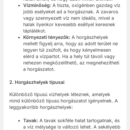
Vízminőség:
A tiszta, oxigénben gazdag víz
jobb esélyeket ad a horgásznak. A zavaros
vagy szennyezett víz nem ideális, mivel a
halak ilyenkor kevesebb eséllyel keresnek
táplálékot.
Környezeti tényezők:
A horgászhelyek
mellett figyelj arra, hogy az adott terület ne
legyen túl zsúfolt, és hogy kényelmesen
elérd a vízpartot. Ha a hely túl távoli vagy
nehezen megközelíthető, az megnehezítheti
a horgászatot.
2. Horgászhelyek típusai
Különböző típusú vízhelyek léteznek, amelyek
mind különböző típusú horgászatot igényelnek. A
leggyakoribb horgászhelyek:
Tavak:
A tavak sokféle halat tartogatnak, és
a víz mélysége is változó lehet. A sekélyebb