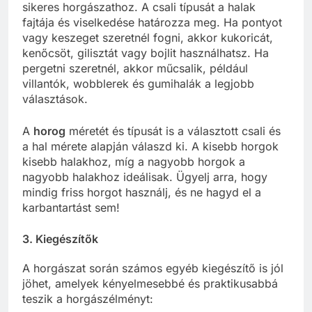
sikeres horgászathoz. A csali típusát a halak
fajtája és viselkedése határozza meg. Ha pontyot
vagy keszeget szeretnél fogni, akkor kukoricát,
kenőcsöt, gilisztát vagy bojlit használhatsz. Ha
pergetni szeretnél, akkor műcsalik, például
villantók, wobblerek és gumihalák a legjobb
választások.
A
horog
méretét és típusát is a választott csali és
a hal mérete alapján válaszd ki. A kisebb horgok
kisebb halakhoz, míg a nagyobb horgok a
nagyobb halakhoz ideálisak. Ügyelj arra, hogy
mindig friss horgot használj, és ne hagyd el a
karbantartást sem!
3. Kiegészítők
A horgászat során számos egyéb kiegészítő is jól
jöhet, amelyek kényelmesebbé és praktikusabbá
teszik a horgászélményt: