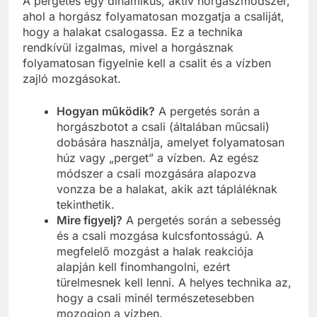
A pergetés egy dinamikus, aktív horgászmódszer,
ahol a horgász folyamatosan mozgatja a csaliját,
hogy a halakat csalogassa. Ez a technika
rendkívül izgalmas, mivel a horgásznak
folyamatosan figyelnie kell a csalit és a vízben
zajló mozgásokat.
Hogyan működik?
A pergetés során a
horgászbotot a csali (általában műcsali)
dobására használja, amelyet folyamatosan
húz vagy „perget” a vízben. Az egész
módszer a csali mozgására alapozva
vonzza be a halakat, akik azt tápláléknak
tekinthetik.
Mire figyelj?
A pergetés során a sebesség
és a csali mozgása kulcsfontosságú. A
megfelelő mozgást a halak reakciója
alapján kell finomhangolni, ezért
türelmesnek kell lenni. A helyes technika az,
hogy a csali minél természetesebben
mozogjon a vízben.