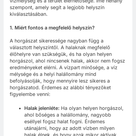
vízmélység és a terület elérhetősége. Íme néhány
szempont, amely segít a legjobb helyszín
kiválasztásában.
1. Miért fontos a megfelelő helyszín?
A horgászat sikeressége nagyban függ a
választott helyszíntől. A halaknak megfelelő
élőhelyre van szükségük, és ha olyan helyen
horgászol, ahol nincsenek halak, akkor nem fogsz
eredményeket elérni. A vízpart minősége, a víz
mélysége és a helyi halállomány mind
befolyásolják, hogy mennyire lesz sikeres a
horgászatod. Érdemes az alábbi tényezőket
figyelembe venni:
Halak jelenléte:
Ha olyan helyen horgászol,
ahol bőséges a halállomány, nagyobb
eséllyel fogsz halat fogni. Érdemes
utánajárni, hogy az adott vízben milyen
halak élnek, és hogy azok mikor aktívak.