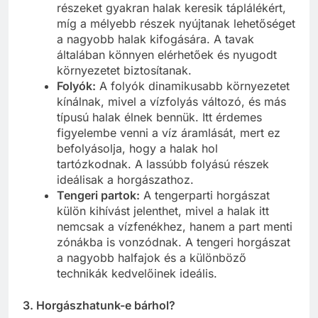
részeket gyakran halak keresik táplálékért,
míg a mélyebb részek nyújtanak lehetőséget
a nagyobb halak kifogására. A tavak
általában könnyen elérhetőek és nyugodt
környezetet biztosítanak.
Folyók:
A folyók dinamikusabb környezetet
kínálnak, mivel a vízfolyás változó, és más
típusú halak élnek bennük. Itt érdemes
figyelembe venni a víz áramlását, mert ez
befolyásolja, hogy a halak hol
tartózkodnak. A lassúbb folyású részek
ideálisak a horgászathoz.
Tengeri partok:
A tengerparti horgászat
külön kihívást jelenthet, mivel a halak itt
nemcsak a vízfenékhez, hanem a part menti
zónákba is vonzódnak. A tengeri horgászat
a nagyobb halfajok és a különböző
technikák kedvelőinek ideális.
3. Horgászhatunk-e bárhol?