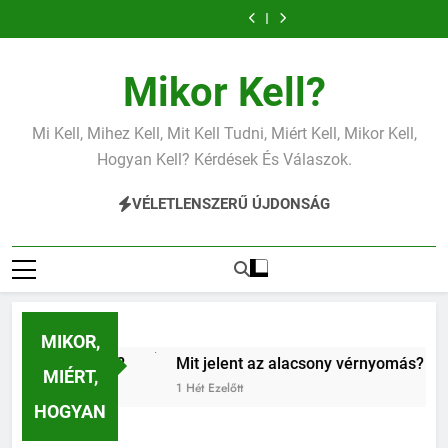
Mit jelent az
Mit jelent a
Ugrás
alacsony
magas
Mit jelent az
Miért fáj a váll?
vérnyomás?
vérnyomás?
a
alacsony vas?
Mit jelent az
Mit jelent a
alacsony
magas
Mit jelent az
Miért fáj a váll?
tartalomra
vérnyomás?
vérnyomás?
alacsony vas?
Mit jelent az
Mikor Kell?
alacsony
vérnyomás?
Mi Kell, Mihez Kell, Mit Kell Tudni, Miért Kell, Mikor Kell,
Hogyan Kell? Kérdések És Válaszok.
VÉLETLENSZERŰ ÚJDONSÁG
MIKOR,
áj a váll?
Mit jelent az alacsony vérnyomás?
Miér
MIÉRT,
előtt
1 Hét Ezelőtt
1 Hét 
HOGYAN