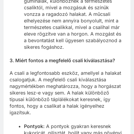
gumihalák, különböznek a természetes
csaliktól, mivel a mozgásuk és színük
vonzza a ragadozó halakat. A műcsali
elhelyezése nem annyira bonyolult, mint a
természetes csalikkal, mivel a csalihal már
eleve rögzítve van a horgon. A mozgást és
a bevontatást kell ügyesen szabályoznod a
sikeres fogáshoz.
3. Miért fontos a megfelelő csali kiválasztása?
A csali a legfontosabb eszköz, amellyel a halakat
csalogatjuk. A megfelelő csali kiválasztása
nagymértékben meghatározza, hogy a horgászat
sikeres lesz-e vagy sem. A halak különböző
típusai különböző táplálékokat keresnek, így
fontos, hogy a csalikat a halak igényeihez
igazítsuk.
Pontyok:
A pontyok gyakran keresnek
kukoricát, gilisztát, bojlit vagy más növényi