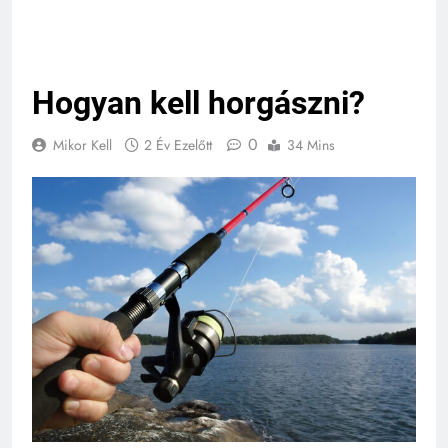
Hogyan kell horgászni?
0
Mikor Kell
2 Év Ezelőtt
34 Mins