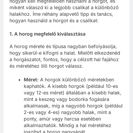
hogyan kell megfelelően használni a horgot, és
miként válaszd ki a legjobb csalikat a különböző
halakhoz. Íme néhány alapvető tipp és tanács,
hogyan használd a horgot és a csalikat:
1. A horog megfelelő kiválasztása
A horog mérete és típusa nagyban befolyásolja,
hogy sikerül-e kifogni a halat. Mielőtt elkezdenéd
a horgászatot, fontos, hogy a célzott hal fajához
és méretéhez illő horgot válassz.
Méret:
A horgok különböző méretekben
kaphatók. A kisebb horgok (például 10-es
vagy 12-es méret) általában a kisebb halak,
mint a keszeg vagy bodorka fogására
alkalmasak, míg a nagyobb horgok (például
2-es vagy 4-es) nagyobb halak, mint a
ponty, amúr vagy harcsa esetében
alkalmazhatók. Mindig a hal méretéhez
igazítsd a horog nagyságát.