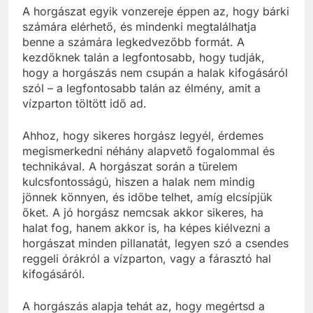
A horgászat egyik vonzereje éppen az, hogy bárki
számára elérhető, és mindenki megtalálhatja
benne a számára legkedvezőbb formát. A
kezdőknek talán a legfontosabb, hogy tudják,
hogy a horgászás nem csupán a halak kifogásáról
szól – a legfontosabb talán az élmény, amit a
vízparton töltött idő ad.
Ahhoz, hogy sikeres horgász legyél, érdemes
megismerkedni néhány alapvető fogalommal és
technikával. A horgászat során a türelem
kulcsfontosságú, hiszen a halak nem mindig
jönnek könnyen, és időbe telhet, amíg elcsípjük
őket. A jó horgász nemcsak akkor sikeres, ha
halat fog, hanem akkor is, ha képes kiélvezni a
horgászat minden pillanatát, legyen szó a csendes
reggeli órákról a vízparton, vagy a fárasztó hal
kifogásáról.
A horgászás alapja tehát az, hogy megértsd a