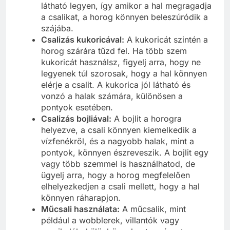
látható legyen, így amikor a hal megragadja
a csalikat, a horog könnyen beleszúródik a
szájába.
Csalizás kukoricával:
A kukoricát szintén a
horog szárára tűzd fel. Ha több szem
kukoricát használsz, figyelj arra, hogy ne
legyenek túl szorosak, hogy a hal könnyen
elérje a csalit. A kukorica jól látható és
vonzó a halak számára, különösen a
pontyok esetében.
Csalizás bojliával:
A bojlit a horogra
helyezve, a csali könnyen kiemelkedik a
vízfenékről, és a nagyobb halak, mint a
pontyok, könnyen észreveszik. A bojlit egy
vagy több szemmel is használhatod, de
ügyelj arra, hogy a horog megfelelően
elhelyezkedjen a csali mellett, hogy a hal
könnyen ráharapjon.
Műcsali használata:
A műcsalik, mint
például a wobblerek, villantók vagy