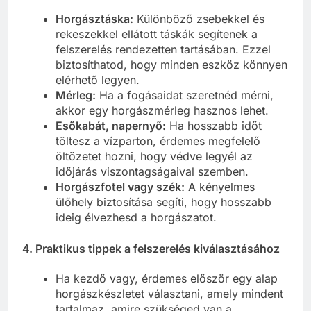
Horgásztáska:
Különböző zsebekkel és
rekeszekkel ellátott táskák segítenek a
felszerelés rendezetten tartásában. Ezzel
biztosíthatod, hogy minden eszköz könnyen
elérhető legyen.
Mérleg:
Ha a fogásaidat szeretnéd mérni,
akkor egy horgászmérleg hasznos lehet.
Esőkabát, napernyő:
Ha hosszabb időt
töltesz a vízparton, érdemes megfelelő
öltözetet hozni, hogy védve legyél az
időjárás viszontagságaival szemben.
Horgászfotel vagy szék:
A kényelmes
ülőhely biztosítása segíti, hogy hosszabb
ideig élvezhesd a horgászatot.
4. Praktikus tippek a felszerelés kiválasztásához
Ha kezdő vagy, érdemes először egy alap
horgászkészletet választani, amely mindent
tartalmaz, amire szükséged van a