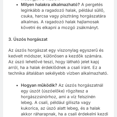
Milyen halakra alkalmazható?
A pergetés
leginkább a ragadozó halak, például süllő,
csuka, harcsa vagy pisztráng horgászatára
alkalmas. A ragadozó halak hajlamosak
követni és elkapni a mozgó zsákmányt.
3. Úszós horgászat
Az úszós horgászat egy viszonylag egyszerű és
kedvelt módszer, különösen a kezdők számára.
Az úszó lehetővé teszi, hogy látható jelet kapj
arról, ha a halak érdeklődnek a csali iránt. Ez a
technika általában sekélyebb vízben alkalmazható.
Hogyan működik?
Az úszós horgászatnál
egy úszót (úszóelőke) rögzítesz a
horgászzsinórhoz, ami a víz felszínén
lebeg. A csali, például giliszta vagy
kukorica, az úszó alatt lebeg, és a halak
akkor ráharapnak, ha a csali érdekelni kezdi