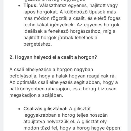
Típus:
Választhatsz egyenes, hajlított vagy
lapos horgokat. A különböző típusok más-
más módon rögzítik a csalit, és eltérő fogási
technikákat igényelnek. Az egyenes horgok
ideálisak a fenekező horgászathoz, míg a
hajlított horgok jobbak lehetnek a
pergetéshez.
2. Hogyan helyezd el a csalit a horgon?
A csali elhelyezése a horgon nagyban
befolyásolja, hogy a halak hogyan reagálnak rá.
Az optimális csali elhelyezés segít abban, hogy a
hal könnyebben ráharapjon, és a horog biztosan
megakadjon a szájában.
Csalizás gilisztával:
A gilisztát
leggyakrabban a horog teljes hosszán
átbújtatva helyezzük el. A gilisztát oly
módon tűzd fel, hogy a horog hegye éppen