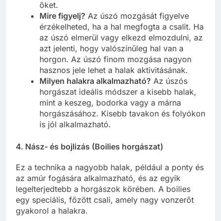
őket.
Mire figyelj?
Az úszó mozgását figyelve
érzékelheted, ha a hal megfogta a csalit. Ha
az úszó elmerül vagy elkezd elmozdulni, az
azt jelenti, hogy valószínűleg hal van a
horgon. Az úszó finom mozgása nagyon
hasznos jele lehet a halak aktivitásának.
Milyen halakra alkalmazható?
Az úszós
horgászat ideális módszer a kisebb halak,
mint a keszeg, bodorka vagy a márna
horgászásához. Kisebb tavakon és folyókon
is jól alkalmazható.
4. Nász- és bojlizás (Boilies horgászat)
Ez a technika a nagyobb halak, például a ponty és
az amúr fogására alkalmazható, és az egyik
legelterjedtebb a horgászok körében. A boilies
egy speciális, főzött csali, amely nagy vonzerőt
gyakorol a halakra.