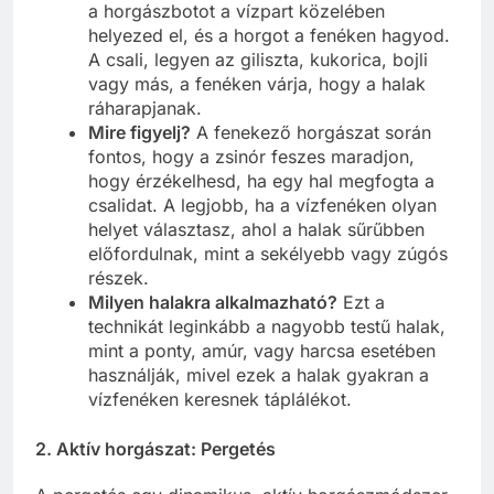
a horgászbotot a vízpart közelében
helyezed el, és a horgot a fenéken hagyod.
A csali, legyen az giliszta, kukorica, bojli
vagy más, a fenéken várja, hogy a halak
ráharapjanak.
Mire figyelj?
A fenekező horgászat során
fontos, hogy a zsinór feszes maradjon,
hogy érzékelhesd, ha egy hal megfogta a
csalidat. A legjobb, ha a vízfenéken olyan
helyet választasz, ahol a halak sűrűbben
előfordulnak, mint a sekélyebb vagy zúgós
részek.
Milyen halakra alkalmazható?
Ezt a
technikát leginkább a nagyobb testű halak,
mint a ponty, amúr, vagy harcsa esetében
használják, mivel ezek a halak gyakran a
vízfenéken keresnek táplálékot.
2. Aktív horgászat: Pergetés