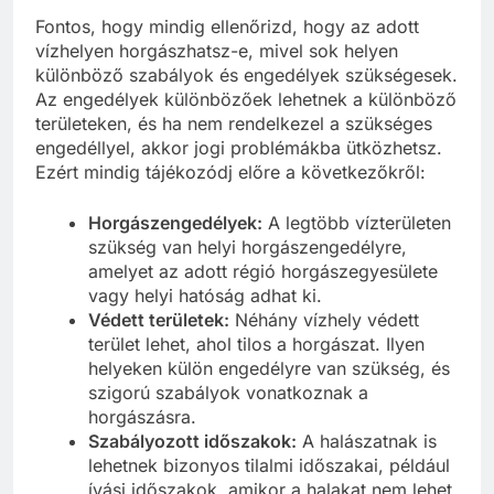
Fontos, hogy mindig ellenőrizd, hogy az adott
vízhelyen horgászhatsz-e, mivel sok helyen
különböző szabályok és engedélyek szükségesek.
Az engedélyek különbözőek lehetnek a különböző
területeken, és ha nem rendelkezel a szükséges
engedéllyel, akkor jogi problémákba ütközhetsz.
Ezért mindig tájékozódj előre a következőkről:
Horgászengedélyek:
A legtöbb vízterületen
szükség van helyi horgászengedélyre,
amelyet az adott régió horgászegyesülete
vagy helyi hatóság adhat ki.
Védett területek:
Néhány vízhely védett
terület lehet, ahol tilos a horgászat. Ilyen
helyeken külön engedélyre van szükség, és
szigorú szabályok vonatkoznak a
horgászásra.
Szabályozott időszakok:
A halászatnak is
lehetnek bizonyos tilalmi időszakai, például
ívási időszakok, amikor a halakat nem lehet