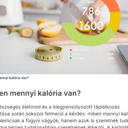
nnyi kalória van?
en mennyi kalória van?
észséges életmód és a kiegyensúlyozott táplálkozás
ítása során sokszor felmerül a kérdés: miben mennyi kal
Nemcsak a fogyni vágyók, hanem azok is szeretnék tudn
egyszerűen tudatosabban szeretnének étkezni. A kalóriá