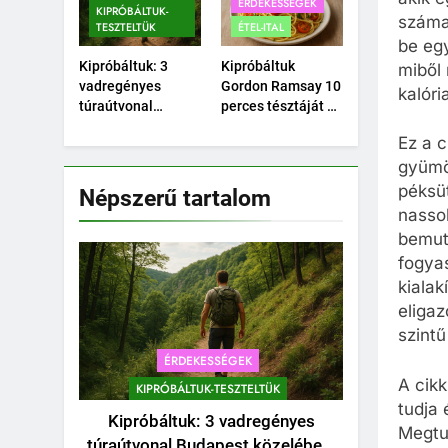
ÉRDEKESSÉGEK
KIPRÓBÁLTUK-
száma
TESZTELTÜK
ÉTEL-ITAL
be eg
Kipróbáltuk: 3
Kipróbáltuk
miből
vadregényes
Gordon Ramsay 10
kalóri
túraútvonal
perces tésztáját –
Budapest
Tényleg megvan
Ez a c
közelében, amihez
10 perc alatt?
gyümöl
nem kell autó.
péksüt
Népszerű tartalom
nassol
bemut
fogyas
kialak
eligaz
szintű
ÉRDEKESSÉGEK
A cikk
KIPRÓBÁLTUK-TESZTELTÜK
tudja 
Kipróbáltuk: 3 vadregényes
Megtu
túraútvonal Budapest közelében,