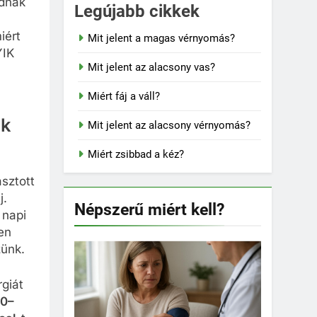
udnak
Legújabb cikkek
iért
Mit jelent a magas vérnyomás?
YIK
Mit jelent az alacsony vas?
Miért fáj a váll?
ak
Mit jelent az alacsony vérnyomás?
Miért zsibbad a kéz?
sztott
j.
Népszerű miért kell?
 napi
en
zünk.
giát
0–