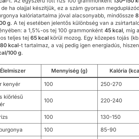
cal
-t. Az egyszerű főtt rizs 100 grammonként
130–150 k
, de ha olajjal készítjük, ez a szám gyorsan megduplázó
burgonya kalóriatartalma jóval alacsonyabb, mindössze
8
100 g
. A tej esetében jelentős különbség van a zsírtarta
ényében: a 1,5%-os tej 100 grammonként
45 kcal
, míg 
s teljes tej
65 kcal
körül mozog. Egy közepes tojás (kb
80 kcal
-t tartalmaz, a vaj pedig igen energiadús, hisze
cal/100 g
.
Élelmiszer
Mennyiség (g)
Kalória (kca
r kenyér
100
250-270
s kiőrlésű
100
220-240
ér
rizs
100
130-150
 burgonya
100
85-90