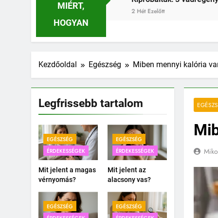
MIÉRT,
3 Hét Ezelő
HOGYAN
Kezdőoldal
Egészség
Miben mennyi kalória va
Legfrissebb tartalom
EGÉSZ
Mib
EGÉSZSÉG
EGÉSZSÉG
Miko
ÉRDEKESSÉGEK
ÉRDEKESSÉGEK
Mit jelent a magas
Mit jelent az
vérnyomás?
alacsony vas?
EGÉSZSÉG
EGÉSZSÉG