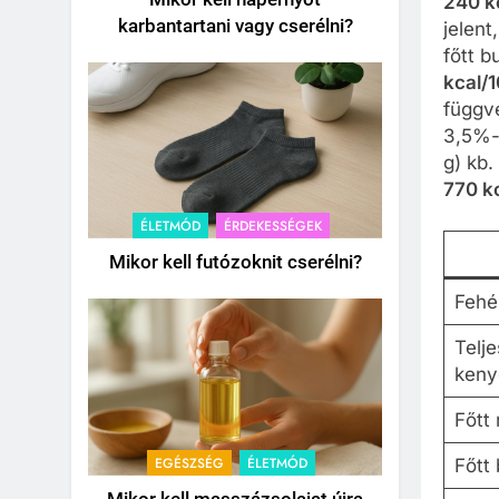
240 k
karbantartani vagy cserélni?
jelent
főtt 
kcal/
függv
3,5%-o
g) kb.
770 k
ÉLETMÓD
ÉRDEKESSÉGEK
Mikor kell futózoknit cserélni?
Fehé
Telje
keny
Főtt 
EGÉSZSÉG
ÉLETMÓD
Főtt