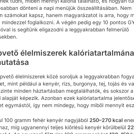
nék tudni, miben mennyi kalória található, és hogyan t
osabban dönteni a napi menüjük összeállításában. Nem
n számokat kapsz, hanem magyarázatot is arra, hogy m
s mindezzel foglalkozni. A végén pedig egy 10 pontos G
óval is segítünk eligazodni a leggyakrabban felmerülő
sekben.
pvető élelmiszerek kalóriatartalmán
utatása
pvető élelmiszerek közé soroljuk a leggyakrabban fogya
et, mint például a kenyér, rizs, burgonya, tej, tojás és va
szinte minden háztartásban megtalálhatók, és sokszor a
 alapját képezik. Azonban ezek kalóriatartalma jelentős
het egymástól, így nem mindegy, hogy miből mennyit es
ul 100 gramm fehér kenyér nagyjából
250–270 kcal
ener
maz, míg ugyanennyi teljes kiőrlésű kenyér körülbelül
22