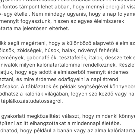
 fontos támpont lehet abban, hogy mennyi energiát vis
y-egy étellel. Nem mindegy ugyanis, hogy a nap folyam
 mennyit fogyasztunk, hiszen az egyes élelmiszerek
atartalma jelentősen eltérhet.
ikk segít megérteni, hogy a különböző alapvető élelmisz
csök, zöldségek, húsok, halak, növényi fehérjék,
emények, gabonafélék, tésztafélék, italok, desszertek 
nivalók milyen kalóriatartalommal rendelkeznek. Részl
atjuk, hogy egy adott élelmiszerből mennyit érdemes
ztani, és mire érdemes odafigyelni a napi étrend
ításakor. A táblázatok és példák segítségével könnyebb
odhatsz a kalóriák világában, legyen szó kezdő vagy ha
 táplálkozástudatosságról.
 gyakorlati megközelítést választ, hogy mindenki könny
építeni az itt elhangzottakat a mindennapi életébe.
dhatod, hogy például a banán vagy az alma kalóriatart