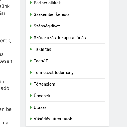
Partner cikkek
zünk
án
Szakember kereső
Szépség-divat
Szórakozás- kikapcsolódás
erek,
Takarítás
és
etesen
Tech/IT
Természet-tudomány
en
Történelem
ladó
Ünnepek
Utazás
en be
Vásárlási útmutatók
alma