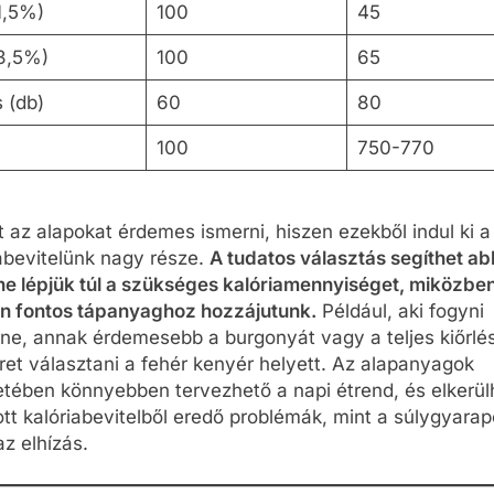
1,5%)
100
45
(3,5%)
100
65
 (db)
60
80
100
750-770
 az alapokat érdemes ismerni, hiszen ezekből indul ki a
abevitelünk nagy része.
A tudatos választás segíthet ab
ne lépjük túl a szükséges kalóriamennyiséget, miközbe
n fontos tápanyaghoz hozzájutunk.
Például, aki fogyni
tne, annak érdemesebb a burgonyát vagy a teljes kiőrlé
et választani a fehér kenyér helyett. Az alapanyagok
etében könnyebben tervezhető a napi étrend, és elkerül
ott kalóriabevitelből eredő problémák, mint a súlygyara
z elhízás.