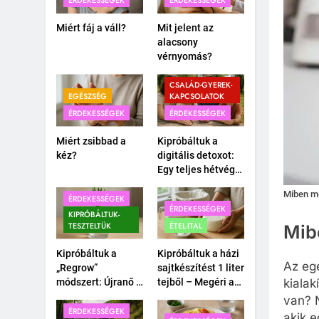
ÉRDEKESSÉGEK
ÉRDEKESSÉGEK
Miért fáj a váll?
Mit jelent az
alacsony
vérnyomás?
CSALÁD-GYEREK-
EGÉSZSÉG
KAPCSOLATOK
ÉRDEKESSÉGEK
ÉRDEKESSÉGEK
Miért zsibbad a
Kipróbáltuk a
kéz?
digitális detoxot:
Egy teljes hétvége
okostelefon nélkül
Miben me
a családdal.
ÉRDEKESSÉGEK
ÉRDEKESSÉGEK
KIPRÓBÁLTUK-
TESZTELTÜK
ÉTEL-ITAL
Mib
Kipróbáltuk a
Kipróbáltuk a házi
Az eg
„Regrow”
sajtkészítést 1 liter
módszert: Újranő a
tejből – Megéri a
kialak
bolti póréhagyma
macerát?
van? 
egy pohár vízben?
ÉRDEKESSÉGEK
akik 