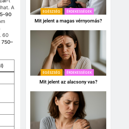
cal
-t
dhat. A
EGÉSZSÉG
ÉRDEKESSÉGEK
5–90
Mit jelent a magas vérnyomás?
lom
a
. 60
n
750–
l)
EGÉSZSÉG
ÉRDEKESSÉGEK
Mit jelent az alacsony vas?