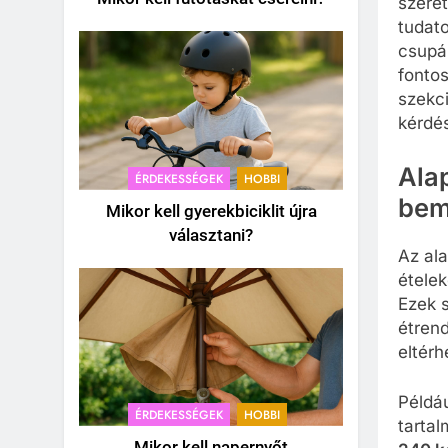
szeret
tudat
csupá
fonto
szekci
kérdé
Ala
ÉRDEKESSÉGEK
HOBBI
bem
Mikor kell gyerekbiciklit újra
választani?
Az ala
ételek
Ezek 
étrend
eltér
Példá
ÉRDEKESSÉGEK
HOBBI
tartal
Mikor kell napernyőt