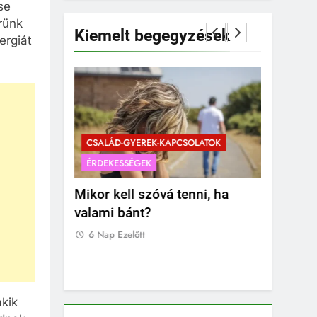
se
rünk
Kiemelt begegyzések
ergiát
CSALÁD-GYEREK-KAPCSOLATOK
CSALÁD-G
SOLATOK
ÉRDEKESSÉGEK
ÉRDEKESS
egörökíteni
Mikor kell szóvá tenni, ha
Mikor kel
ek a
valami bánt?
iskolába
6 Nap Ezelőtt
6 Nap Eze
akik