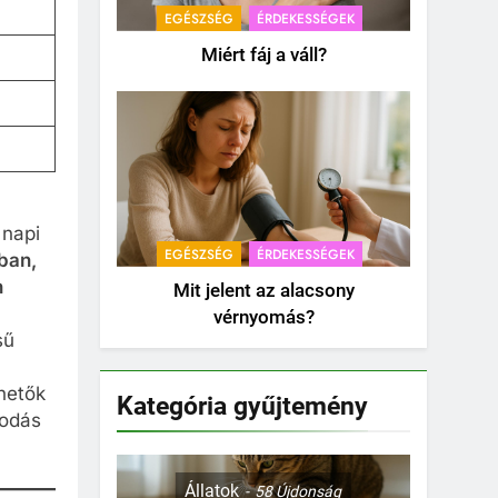
EGÉSZSÉG
ÉRDEKESSÉGEK
Miért fáj a váll?
 napi
EGÉSZSÉG
ÉRDEKESSÉGEK
ban,
n
Mit jelent az alacsony
vérnyomás?
sű
hetők
Kategória gyűjtemény
podás
Állatok
58
Újdonság