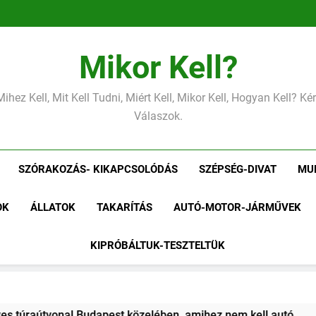
Mikor Kell?
Mihez Kell, Mit Kell Tudni, Miért Kell, Mikor Kell, Hogyan Kell? K
Válaszok.
SZÓRAKOZÁS- KIKAPCSOLÓDÁS
SZÉPSÉG-DIVAT
MU
OK
ÁLLATOK
TAKARÍTÁS
AUTÓ-MOTOR-JÁRMŰVEK
KIPRÓBÁLTUK-TESZTELTÜK
ltuk Gordon Ramsay 10 perces tésztáját – Tényleg megvan 10 p