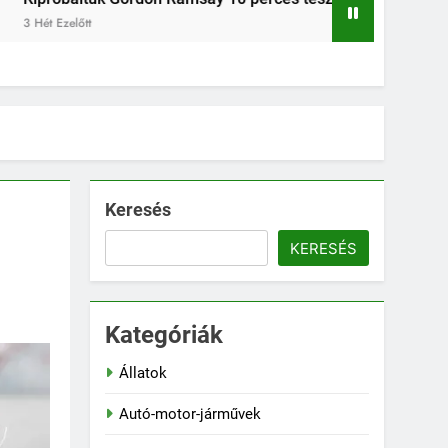
9 Óra Ezelőtt
2 Nap Ez
Keresés
KERESÉS
Kategóriák
Állatok
Autó-motor-járművek