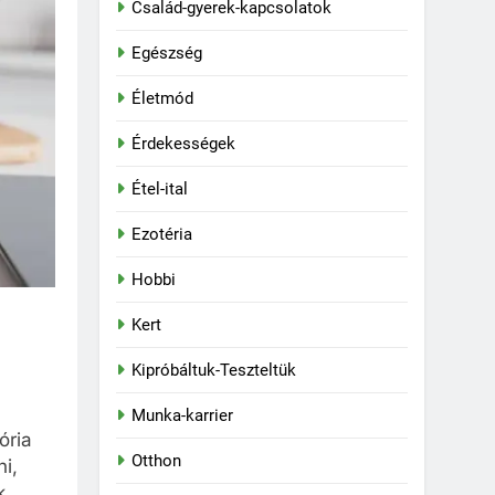
Család-gyerek-kapcsolatok
Egészség
Életmód
Érdekességek
Étel-ital
Ezotéria
Hobbi
Kert
Kipróbáltuk-Teszteltük
Munka-karrier
ória
Otthon
i,
k