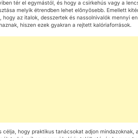
iben tér el egymástól, és hogy a csirkehús vagy a lenc
ztása melyik étrendben lehet előnyösebb. Emellett kité
s, hogy az italok, desszertek és nassolnivalók mennyi en
maznak, hiszen ezek gyakran a rejtett kalóriaforrások.
CSALÁD-GYEREK-KAPCSOLATOK
ÉRDEKESSÉGEK
CSALÁD-GYEREK-KAPC
Hogyan válasszunk strapabíró
Mikor a legjobb m
túrahátizsákot gyermekeknek?
a pocakot? – Tipp
kismama fotózás
6 Nap Ezelőtt
időzítéséhez
6 Nap Ezelőtt
s célja, hogy praktikus tanácsokat adjon mindazoknak, 