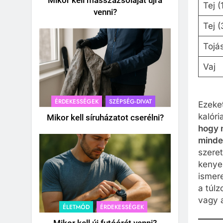
Mikor kell masszázsolajat újra
Tej (
venni?
Tej 
Tojás
Vaj
ÉRDEKESSÉGEK
SZÉPSÉG-DIVAT
Ezeket
kalóri
Mikor kell síruházatot cserélni?
hogy 
minde
szere
kenyer
ismer
a túlz
vagy a
ÉLETMÓD
ÉRDEKESSÉGEK