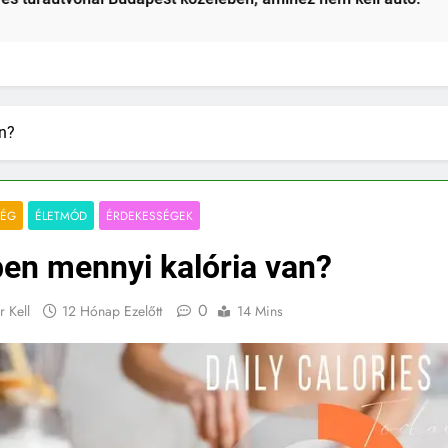
tt
n?
SÉG
ÉLETMÓD
ÉRDEKESSÉGEK
en mennyi kalória van?
0
r Kell
12 Hónap Ezelőtt
14 Mins