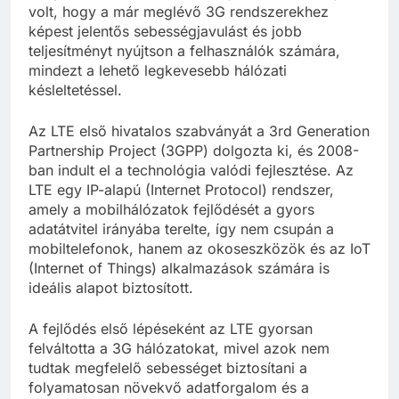
volt, hogy a már meglévő 3G rendszerekhez
képest jelentős sebességjavulást és jobb
teljesítményt nyújtson a felhasználók számára,
mindezt a lehető legkevesebb hálózati
késleltetéssel.
Az LTE első hivatalos szabványát a 3rd Generation
Partnership Project (3GPP) dolgozta ki, és 2008-
ban indult el a technológia valódi fejlesztése. Az
LTE egy IP-alapú (Internet Protocol) rendszer,
amely a mobilhálózatok fejlődését a gyors
adatátvitel irányába terelte, így nem csupán a
mobiltelefonok, hanem az okoseszközök és az IoT
(Internet of Things) alkalmazások számára is
ideális alapot biztosított.
A fejlődés első lépéseként az LTE gyorsan
felváltotta a 3G hálózatokat, mivel azok nem
tudtak megfelelő sebességet biztosítani a
folyamatosan növekvő adatforgalom és a