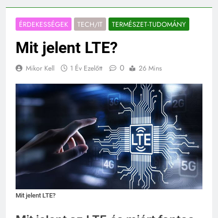
ÉRDEKESSÉGEK
TECH/IT
TERMÉSZET-TUDOMÁNY
Mit jelent LTE?
0
Mikor Kell
1 Év Ezelőtt
26 Mins
Mit jelent LTE?