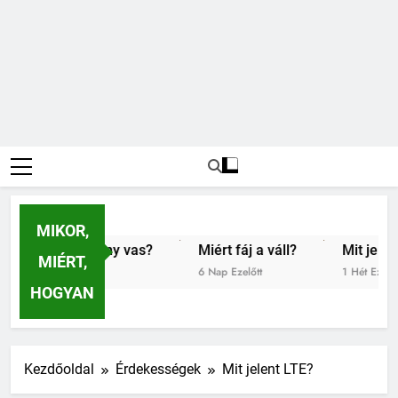
MIKOR,
 az alacsony vas?
Miért fáj a váll?
Mit jelent az a
MIÉRT,
t
6 Nap Ezelőtt
1 Hét Ezelőtt
HOGYAN
Kezdőoldal
Érdekességek
Mit jelent LTE?