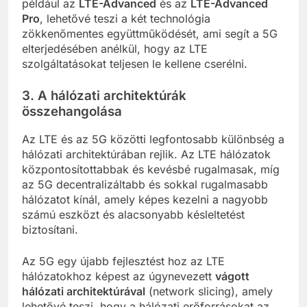
például az
LTE-Advanced
és az
LTE-Advanced
Pro
, lehetővé teszi a két technológia
zökkenőmentes együttműködését, ami segít a 5G
elterjedésében anélkül, hogy az LTE
szolgáltatásokat teljesen le kellene cserélni.
3.
A hálózati architektúrák
összehangolása
Az LTE és az 5G közötti legfontosabb különbség a
hálózati architektúrában rejlik. Az LTE hálózatok
központosítottabbak és kevésbé rugalmasak, míg
az 5G decentralizáltabb és sokkal rugalmasabb
hálózatot kínál, amely képes kezelni a nagyobb
számú eszközt és alacsonyabb késleltetést
biztosítani.
Az 5G egy újabb fejlesztést hoz az LTE
hálózatokhoz képest az úgynevezett
vágott
hálózati architektúrával
(network slicing), amely
lehetővé teszi, hogy a hálózati erőforrásokat az