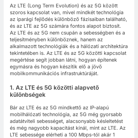
Az LTE (Long Term Evolution) és az 5G között
szoros kapcsolat van, mivel mindkét technológia
az iparági fejlődés különböző fázisaiban található,
és az LTE az 5G számára fontos alapot biztosít.
Az LTE és az 5G nem csupán a sebességben és a
teljesítményben különböznek, hanem az
alkalmazott technológiák és a hálózati architektúra
tekintetében is. Az LTE és az 5G közötti kapcsolat
megértése segít jobban látni, hogyan építenek
egymásra és hogyan készítik elő a jövő
mobilkommunikációs infrastruktúráját.
1.
Az LTE és 5G közötti alapvető
különbségek
Bár az LTE és az 5G mindkettő az IP-alapú
mobilhálózati technológia, az 5G még gyorsabb
adatátviteli sebességet, alacsonyabb késleltetést
és még nagyobb kapacitást kínál, mint az LTE. Az
LTE sebessége elérheti a 100 Mbps-tól akár 1