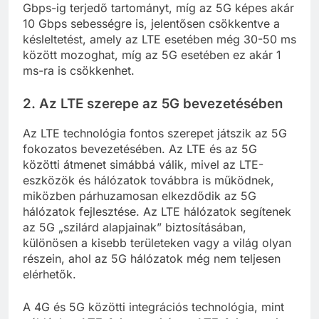
Gbps-ig terjedő tartományt, míg az 5G képes akár
10 Gbps sebességre is, jelentősen csökkentve a
késleltetést, amely az LTE esetében még 30-50 ms
között mozoghat, míg az 5G esetében ez akár 1
ms-ra is csökkenhet.
2.
Az LTE szerepe az 5G bevezetésében
Az LTE technológia fontos szerepet játszik az 5G
fokozatos bevezetésében. Az LTE és az 5G
közötti átmenet simábbá válik, mivel az LTE-
eszközök és hálózatok továbbra is működnek,
miközben párhuzamosan elkezdődik az 5G
hálózatok fejlesztése. Az LTE hálózatok segítenek
az 5G „szilárd alapjainak” biztosításában,
különösen a kisebb területeken vagy a világ olyan
részein, ahol az 5G hálózatok még nem teljesen
elérhetők.
A 4G és 5G közötti integrációs technológia, mint