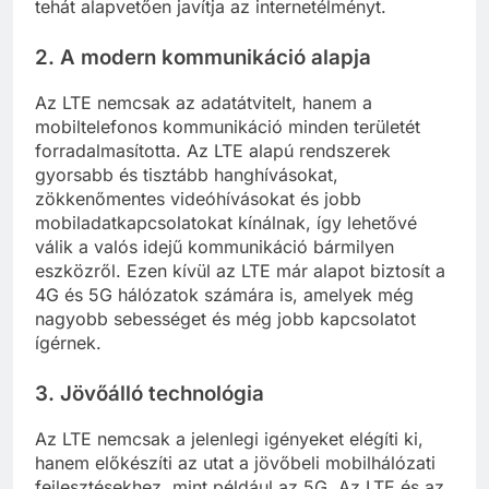
tehát alapvetően javítja az internetélményt.
2.
A modern kommunikáció alapja
Az LTE nemcsak az adatátvitelt, hanem a
mobiltelefonos kommunikáció minden területét
forradalmasította. Az LTE alapú rendszerek
gyorsabb és tisztább hanghívásokat,
zökkenőmentes videóhívásokat és jobb
mobiladatkapcsolatokat kínálnak, így lehetővé
válik a valós idejű kommunikáció bármilyen
eszközről. Ezen kívül az LTE már alapot biztosít a
4G és 5G hálózatok számára is, amelyek még
nagyobb sebességet és még jobb kapcsolatot
ígérnek.
3.
Jövőálló technológia
Az LTE nemcsak a jelenlegi igényeket elégíti ki,
hanem előkészíti az utat a jövőbeli mobilhálózati
fejlesztésekhez, mint például az 5G. Az LTE és az