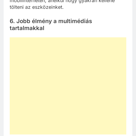
mobilinterneten, anélkül hogy gyakran kellene
tölteni az eszközeinket.
6.
Jobb élmény a multimédiás
tartalmakkal