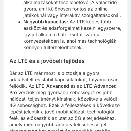
alkalmazásokat tesz lehetővé. A válaszidő
gyors, ami különösen fontos az online
játékoknál vagy interaktív szolgáltatásoknál.
Nagyobb kapacitás
: Az LTE képes több
eszközt és adatforgalmat kezelni egyszerre,
így jól alkalmazható zsúfolt városi
környezetekben is, ahol más technológiák
könnyen túlterhelődhetnek.
Az LTE és a jövőbeli fejlődés
Bár az LTE már most is biztosítja a gyors
adatátvitelt és stabil kapcsolatokat, folyamatosan
fejlődik. Az
LTE-Advanced
és az
LTE-Advanced
Pro
verziók még gyorsabb sebességet és jobb
hálózati teljesítményt kínálnak, közelítve a valódi
4G sebességhez. Ezek a fejlesztések a következő
lépést jelentik a jövő mobilhálózati technológiái
felé, és előkészítik az utat az 5G elterjedéséhez,
amely még nagyobb adatátviteli sebességet,
alacsonyabb késleltetést és még több eszköz