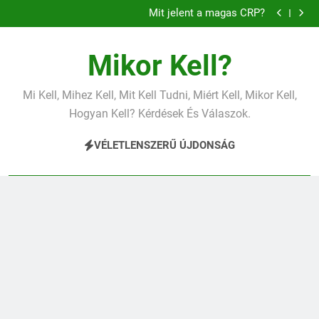
Miért fáj a váll?
Ugrás
Mit jelent a magas CRP?
a
Mit jelent a magas vérnyomás?
Mit jelent az alacsony vas?
tartalomra
Miért fáj a váll?
Mikor Kell?
Mit jelent a magas CRP?
Mit jelent a magas vérnyomás?
Mit jelent az alacsony vas?
Mi Kell, Mihez Kell, Mit Kell Tudni, Miért Kell, Mikor Kell,
Miért fáj a váll?
Hogyan Kell? Kérdések És Válaszok.
VÉLETLENSZERŰ ÚJDONSÁG