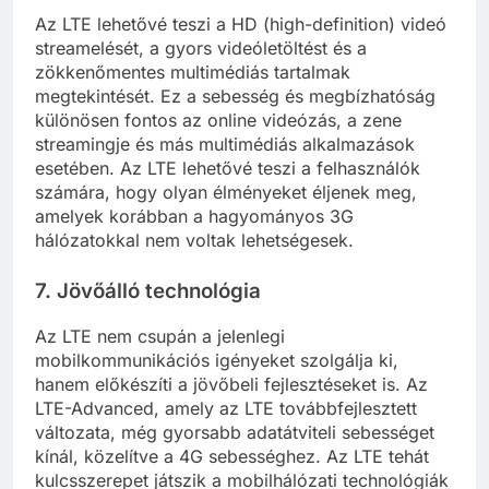
Az LTE lehetővé teszi a HD (high-definition) videó
streamelését, a gyors videóletöltést és a
zökkenőmentes multimédiás tartalmak
megtekintését. Ez a sebesség és megbízhatóság
különösen fontos az online videózás, a zene
streamingje és más multimédiás alkalmazások
esetében. Az LTE lehetővé teszi a felhasználók
számára, hogy olyan élményeket éljenek meg,
amelyek korábban a hagyományos 3G
hálózatokkal nem voltak lehetségesek.
7.
Jövőálló technológia
Az LTE nem csupán a jelenlegi
mobilkommunikációs igényeket szolgálja ki,
hanem előkészíti a jövőbeli fejlesztéseket is. Az
LTE-Advanced, amely az LTE továbbfejlesztett
változata, még gyorsabb adatátviteli sebességet
kínál, közelítve a 4G sebességhez. Az LTE tehát
kulcsszerepet játszik a mobilhálózati technológiák