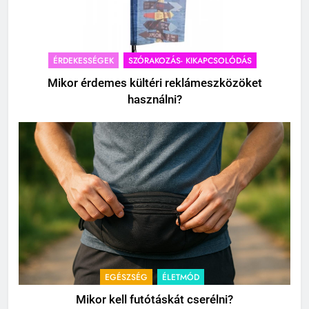
ÉRDEKESSÉGEK
SZÓRAKOZÁS- KIKAPCSOLÓDÁS
Mikor érdemes kültéri reklámeszközöket
használni?
EGÉSZSÉG
ÉLETMÓD
Mikor kell futótáskát cserélni?