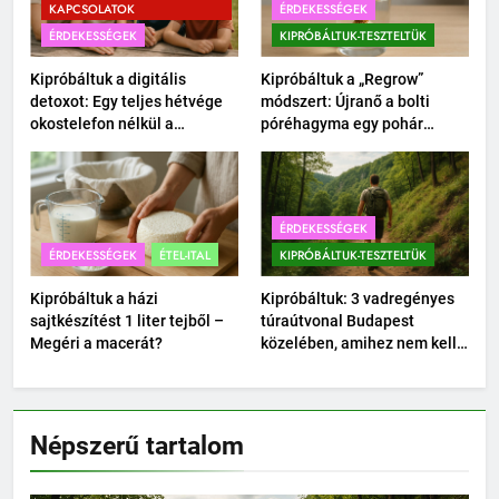
KAPCSOLATOK
ÉRDEKESSÉGEK
ÉRDEKESSÉGEK
KIPRÓBÁLTUK-TESZTELTÜK
Kipróbáltuk a digitális
Kipróbáltuk a „Regrow”
detoxot: Egy teljes hétvége
módszert: Újranő a bolti
okostelefon nélkül a
póréhagyma egy pohár
családdal.
vízben?
ÉRDEKESSÉGEK
ÉRDEKESSÉGEK
ÉTEL-ITAL
KIPRÓBÁLTUK-TESZTELTÜK
Kipróbáltuk a házi
Kipróbáltuk: 3 vadregényes
sajtkészítést 1 liter tejből –
túraútvonal Budapest
Megéri a macerát?
közelében, amihez nem kell
autó.
Népszerű tartalom