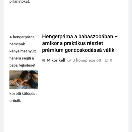
pillanatokat.
Hengerpárna a babaszobában –
A hengerpárna
amikor a praktikus részlet
nemcsak
prémium gondoskodássá válik
kényelmet nyújt,
hanem segíti a
Mikor kell
3 hónap ezelőtt
0
baba fejlődését
is, miközben az
anya és
gyermeke
közötti kötődést
erősíti.