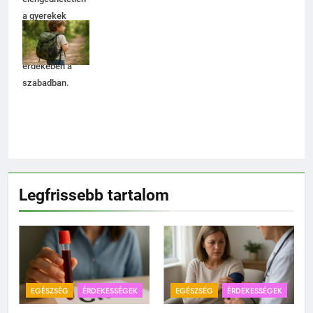
a gyerekek
kényelme és
biztonsága
érdekében a
szabadban.
Legfrissebb tartalom
EGÉSZSÉG
ÉRDEKESSÉGEK
EGÉSZSÉG
ÉRDEKESSÉGEK