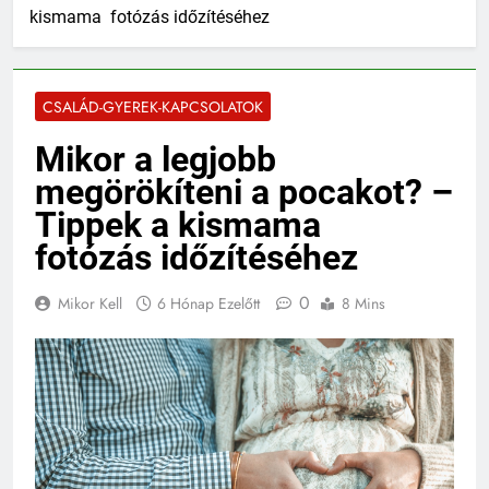
kismama fotózás időzítéséhez
CSALÁD-GYEREK-KAPCSOLATOK
Mikor a legjobb
megörökíteni a pocakot? –
Tippek a kismama
fotózás időzítéséhez
0
Mikor Kell
6 Hónap Ezelőtt
8 Mins