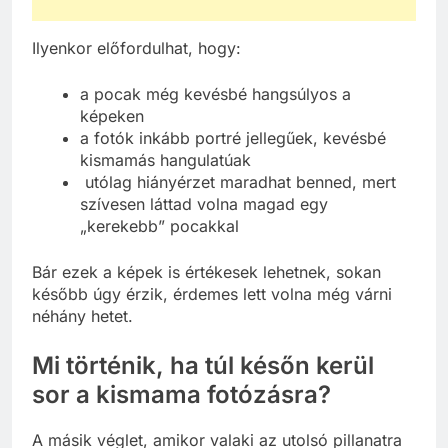
Ilyenkor előfordulhat, hogy:
a pocak még kevésbé hangsúlyos a
képeken
a fotók inkább portré jellegűek, kevésbé
kismamás hangulatúak
utólag hiányérzet maradhat benned, mert
szívesen láttad volna magad egy
„kerekebb” pocakkal
Bár ezek a képek is értékesek lehetnek, sokan
később úgy érzik, érdemes lett volna még várni
néhány hetet.
Mi történik, ha túl későn kerül
sor a kismama fotózásra?
A másik véglet, amikor valaki az utolsó pillanatra