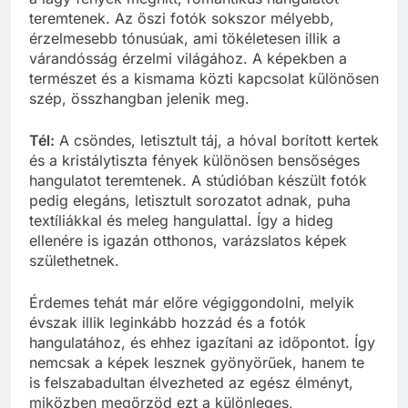
teremtenek. Az őszi fotók sokszor mélyebb,
érzelmesebb tónusúak, ami tökéletesen illik a
várandósság érzelmi világához. A képekben a
természet és a kismama közti kapcsolat különösen
szép, összhangban jelenik meg.
Tél:
A csöndes, letisztult táj, a hóval borított kertek
és a kristálytiszta fények különösen bensőséges
hangulatot teremtenek. A stúdióban készült fotók
pedig elegáns, letisztult sorozatot adnak, puha
textíliákkal és meleg hangulattal. Így a hideg
ellenére is igazán otthonos, varázslatos képek
születhetnek.
Érdemes tehát már előre végiggondolni, melyik
évszak illik leginkább hozzád és a fotók
hangulatához, és ehhez igazítani az időpontot. Így
nemcsak a képek lesznek gyönyörűek, hanem te
is felszabadultan élvezheted az egész élményt,
miközben megőrzöd ezt a különleges,