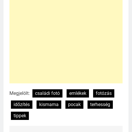
Megjelölt:
családi fotó
emlékek
fotózás
időzítés
kismama
pocak
terhesség
tippek