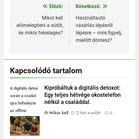
Előző:
Következő:
Bejegyzés
navigáció
Mikor kell
Használtautó
előmelegíteni a sütőt,
vásárlás lépésről
és mikor felesleges?
lépésre – mire figyelj,
mielőtt döntesz?
Kapcsolódó tartalom
Kipróbáltuk a digitális detoxot:
A digitális detox
Egy teljes hétvége okostelefon
során a család
nélkül a családdal.
újra felfedezte
az offline
Mikor kell
2 hét ezelőtt
0
élmények
értékét, élvezve
a közös