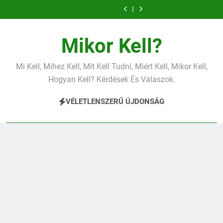
Miért fáj a váll?
Mit jelent a
Ugrás
magas CRP?
Mit jelent a
Mit jelent az
a
magas
alacsony vas?
Miért fáj a váll?
Mit jelent a
vérnyomás?
magas CRP?
Mit jelent a
Mit jelent az
tartalomra
magas
alacsony vas?
Miért fáj a váll?
Mikor Kell?
vérnyomás?
Mi Kell, Mihez Kell, Mit Kell Tudni, Miért Kell, Mikor Kell,
Hogyan Kell? Kérdések És Válaszok.
VÉLETLENSZERŰ ÚJDONSÁG