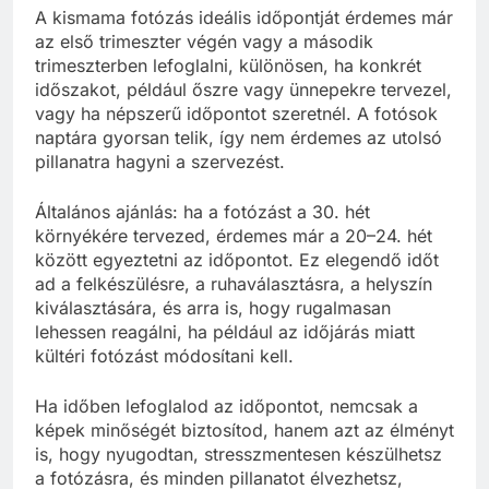
A kismama fotózás ideális időpontját érdemes már
az első trimeszter végén vagy a második
trimeszterben lefoglalni, különösen, ha konkrét
időszakot, például őszre vagy ünnepekre tervezel,
vagy ha népszerű időpontot szeretnél. A fotósok
naptára gyorsan telik, így nem érdemes az utolsó
pillanatra hagyni a szervezést.
Általános ajánlás: ha a fotózást a 30. hét
környékére tervezed, érdemes már a 20–24. hét
között egyeztetni az időpontot. Ez elegendő időt
ad a felkészülésre, a ruhaválasztásra, a helyszín
kiválasztására, és arra is, hogy rugalmasan
lehessen reagálni, ha például az időjárás miatt
kültéri fotózást módosítani kell.
Ha időben lefoglalod az időpontot, nemcsak a
képek minőségét biztosítod, hanem azt az élményt
is, hogy nyugodtan, stresszmentesen készülhetsz
a fotózásra, és minden pillanatot élvezhetsz,