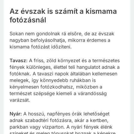
Az évszak is számít a kismama
fotózásnál
Sokan nem gondolnak rá elsőre, de az évszak
nagyban befolyásolhatja, mikorra érdemes a
kismama fotózást időzíteni.
Tavasz:
A friss, zöld környezet és a természetes
fények különleges, élettel teli hangulatot adnak a
fotóknak. A tavaszi napok általában kellemesen
melegek, így könnyedebb ruhákban is
kényelmesen fotózkodhatsz, miközben a
természet szépsége kiemeli a várandósság
varázsát.
Nyár:
A hosszú, napfényes órák lehetőséget
adnak szabadtéri fotózásra, akár a kertben,
parkban vagy vízparton. A nyári fények élénk
színeket és meleg tónusokat hoznak a képekre,