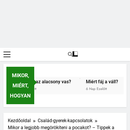
MIKOR,
elent az alacsony vas?
Miért fáj a váll?
Mit jelent
MIÉRT,
zelőtt
6 Nap Ezelőtt
1 Hét Ezelőtt
HOGYAN
Kezdőoldal
Család-gyerek-kapcsolatok
Mikor a legjobb megörökíteni a pocakot? – Tippek a