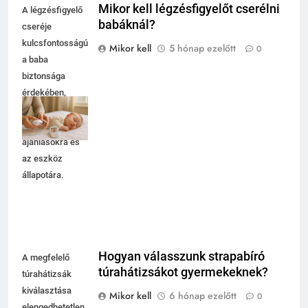
Mikor kell légzésfigyelőt cserélni
A légzésfigyelő
babáknál?
cseréje
kulcsfontosságú
Mikor kell
5 hónap ezelőtt
0
a baba
biztonsága
érdekében,
figyeljünk a
gyártói
ajánlásokra és
az eszköz
állapotára.
Hogyan válasszunk strapabíró
A megfelelő
túrahátizsákot gyermekeknek?
túrahátizsák
kiválasztása
Mikor kell
6 hónap ezelőtt
0
elengedhetetlen