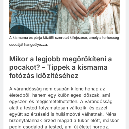
A kismama és párja közötti szeretet kifejezése, amely a terhesség
csodáját hangsúlyozza.
Mikor a legjobb megörökíteni a
pocakot? – Tippek a kismama
fotózás időzítéséhez
A várandósság nem csupán kilenc hónap az
életedből, hanem egy különleges időszak, ami
egyszeri és megismételhetetlen. A várandósság
alatt a tested folyamatosan változik, és ezzel
együtt az érzéseid is hullámzóvá válhatnak. Néha
bizonytalannak érzed magad a tükör előtt, máskor
pedig csodálod a tested, ami új életet hordoz.