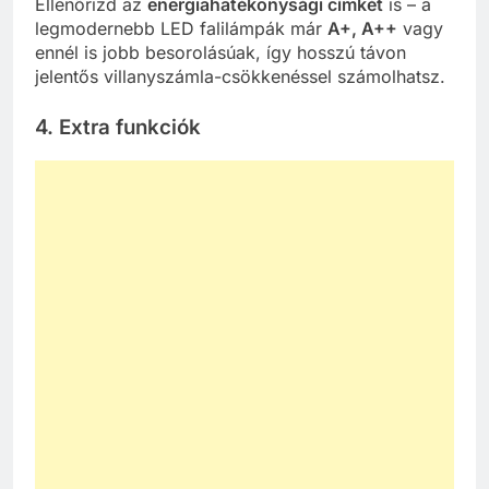
Ellenőrizd az
energiahatékonysági címkét
is – a
legmodernebb LED falilámpák már
A+, A++
vagy
ennél is jobb besorolásúak, így hosszú távon
jelentős villanyszámla-csökkenéssel számolhatsz.
4. Extra funkciók