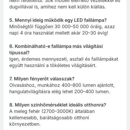
Nem feltétlenül. Sok modell elérhető vezetékkel és
dugvillával is, amihez nem kell külön kiállás.
5. Mennyi ideig működik egy LED falilámpa?
Minőségtől függően 30 000–50 000 óráig, azaz
napi 4 óra használat mellett akár 20–30 évig!
6. Kombinálható-e falilámpa más világítási
típussal?
Igen, érdemes mennyezeti, asztali és falilámpákat
együtt használni a tökéletes világításért.
7. Milyen fényerőt válasszak?
Olvasáshoz, munkához 400–800 lumen ajánlott,
hangulatvilágításra elég lehet 200–400 lumen.
8. Milyen színhőmérséklet ideális otthonra?
A meleg fehér (2700–3000K) általában
kellemesebb, barátságosabb otthoni
környezetben.