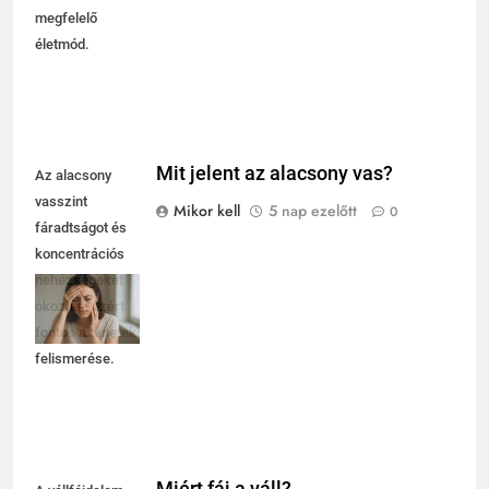
megfelelő
életmód.
Mit jelent az alacsony vas?
Az alacsony
vasszint
Mikor kell
5 nap ezelőtt
0
fáradtságot és
koncentrációs
nehézségeket
okozhat, ezért
fontos a tünetek
felismerése.