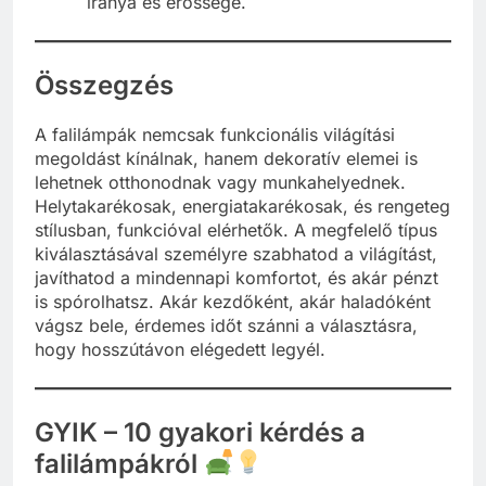
iránya és erőssége.
Összegzés
A falilámpák nemcsak funkcionális világítási
megoldást kínálnak, hanem dekoratív elemei is
lehetnek otthonodnak vagy munkahelyednek.
Helytakarékosak, energiatakarékosak, és rengeteg
stílusban, funkcióval elérhetők. A megfelelő típus
kiválasztásával személyre szabhatod a világítást,
javíthatod a mindennapi komfortot, és akár pénzt
is spórolhatsz. Akár kezdőként, akár haladóként
vágsz bele, érdemes időt szánni a választásra,
hogy hosszútávon elégedett legyél.
GYIK – 10 gyakori kérdés a
falilámpákról