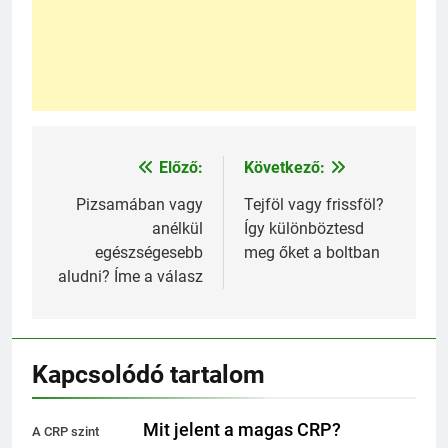
Előző:
Következő:
Bejegyzés
navigáció
Pizsamában vagy
Tejföl vagy frissföl?
anélkül
Így különböztesd
egészségesebb
meg őket a boltban
aludni? Íme a válasz
Kapcsolódó tartalom
Mit jelent a magas CRP?
A CRP szint