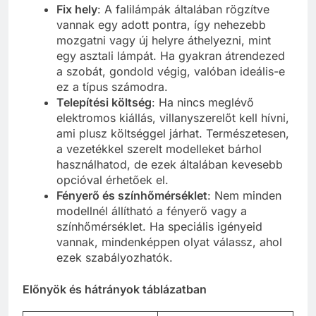
Fix hely
: A falilámpák általában rögzítve
vannak egy adott pontra, így nehezebb
mozgatni vagy új helyre áthelyezni, mint
egy asztali lámpát. Ha gyakran átrendezed
a szobát, gondold végig, valóban ideális-e
ez a típus számodra.
Telepítési költség
: Ha nincs meglévő
elektromos kiállás, villanyszerelőt kell hívni,
ami plusz költséggel járhat. Természetesen,
a vezetékkel szerelt modelleket bárhol
használhatod, de ezek általában kevesebb
opcióval érhetőek el.
Fényerő és színhőmérséklet
: Nem minden
modellnél állítható a fényerő vagy a
színhőmérséklet. Ha speciális igényeid
vannak, mindenképpen olyat válassz, ahol
ezek szabályozhatók.
Előnyök és hátrányok táblázatban