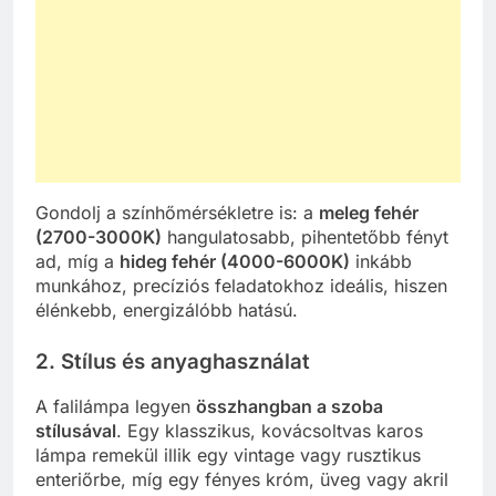
Gondolj a színhőmérsékletre is: a
meleg fehér
(2700-3000K)
hangulatosabb, pihentetőbb fényt
ad, míg a
hideg fehér (4000-6000K)
inkább
munkához, precíziós feladatokhoz ideális, hiszen
élénkebb, energizálóbb hatású.
2. Stílus és anyaghasználat
A falilámpa legyen
összhangban a szoba
stílusával
. Egy klasszikus, kovácsoltvas karos
lámpa remekül illik egy vintage vagy rusztikus
enteriőrbe, míg egy fényes króm, üveg vagy akril