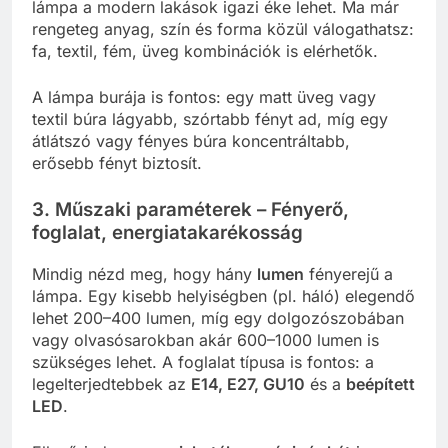
lámpa a modern lakások igazi éke lehet. Ma már
rengeteg anyag, szín és forma közül válogathatsz:
fa, textil, fém, üveg kombinációk is elérhetők.
A lámpa burája is fontos: egy matt üveg vagy
textil búra lágyabb, szórtabb fényt ad, míg egy
átlátszó vagy fényes búra koncentráltabb,
erősebb fényt biztosít.
3. Műszaki paraméterek – Fényerő,
foglalat, energiatakarékosság
Mindig nézd meg, hogy hány
lumen
fényerejű a
lámpa. Egy kisebb helyiségben (pl. háló) elegendő
lehet 200–400 lumen, míg egy dolgozószobában
vagy olvasósarokban akár 600–1000 lumen is
szükséges lehet. A foglalat típusa is fontos: a
legelterjedtebbek az
E14, E27, GU10
és a
beépített
LED
.