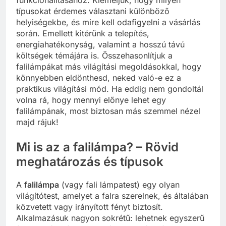
funkcionalitásához. Kiemeljük, hogy milyen
típusokat érdemes választani különböző
helyiségekbe, és mire kell odafigyelni a vásárlás
során. Emellett kitérünk a telepítés,
energiahatékonyság, valamint a hosszú távú
költségek témájára is. Összehasonlítjuk a
falilámpákat más világítási megoldásokkal, hogy
könnyebben eldönthesd, neked való-e ez a
praktikus világítási mód. Ha eddig nem gondoltál
volna rá, hogy mennyi előnye lehet egy
falilámpának, most biztosan más szemmel nézel
majd rájuk!
Mi is az a falilámpa? – Rövid
meghatározás és típusok
A
falilámpa
(vagy fali lámpatest) egy olyan
világítótest, amelyet a falra szerelnek, és általában
közvetett vagy irányított fényt biztosít.
Alkalmazásuk nagyon sokrétű: lehetnek egyszerű