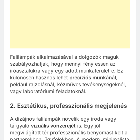
Falilámpák alkalmazásával a dolgozók maguk
szabályozhatják, hogy mennyi fény essen az
íróasztalukra vagy egy adott munkaterületre. Ez
különösen hasznos lehet
precíziós munkánál
,
például rajzolásnál, kézműves tevékenységeknél,
vagy laboratóriumi feladatoknál.
2. Esztétikus, professzionális megjelenés
A dizájnos falilámpák növelik egy iroda vagy
tárgyaló
vizuális vonzerejét
is. Egy jól
megvilágított tér professzionális benyomást kelt a
partnerekben, ügyfelekben. A modern, minimalista