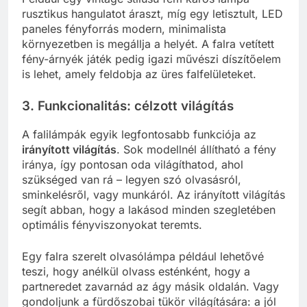
rusztikus hangulatot áraszt, míg egy letisztult, LED
paneles fényforrás modern, minimalista
környezetben is megállja a helyét. A falra vetített
fény-árnyék játék pedig igazi művészi díszítőelem
is lehet, amely feldobja az üres falfelületeket.
3. Funkcionalitás: célzott világítás
A falilámpák egyik legfontosabb funkciója az
irányított világítás
. Sok modellnél állítható a fény
iránya, így pontosan oda világíthatod, ahol
szükséged van rá – legyen szó olvasásról,
sminkelésről, vagy munkáról. Az irányított világítás
segít abban, hogy a lakásod minden szegletében
optimális fényviszonyokat teremts.
Egy falra szerelt olvasólámpa például lehetővé
teszi, hogy anélkül olvass esténként, hogy a
partneredet zavarnád az ágy másik oldalán. Vagy
gondoljunk a fürdőszobai tükör világítására: a jól