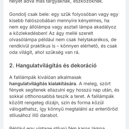
helyet adva más tárgyaknak, eszközöknek.
Gondolj csak bele: egy szűk folyosóban vagy egy
kisebb hálószobában mennyire kényelmes, ha
nem egy állólámpa vagy asztali lámpa akadályoz
a közlekedésben! Az ágy mellé szerelt
olvasólámpa például nem csak helytakarékos, de
rendkívül praktikus is – könnyen elérhető, és csak
oda világít, ahol szükség van rá.
2. Hangulatvilágítás és dekoráció
A falilámpák kiválóan alkalmasak
hangulatvilágítás kialakítására
. A meleg, szórt
fények segítenek ellazulni egy hosszú nap után, és
sokkal otthonosabbá teszik a teret. A falilámpák
között rengeteg dizájn, szín és forma közül
válogathatsz, így könnyű megtalálni az enteriőröd
stílusához illő darabot.
Például egy vintage stílusú fém karos lámpa