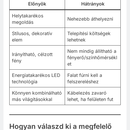
Előnyök
Hátrányok
Helytakarékos
Nehezebb áthelyezni
megoldás
Stílusos, dekoratív
Telepítési költségek
elem
lehetnek
Nem mindig állítható a
Irányítható, célzott
fényerő/színhőmérsékl
fény
et
Energiatakarékos LED
Falat fúrni kell a
technológia
felszereléshez
Könnyen kombinálható
Kábelezés zavaró
más világításokkal
lehet, ha felületen fut
Hogyan válaszd ki a megfelelő