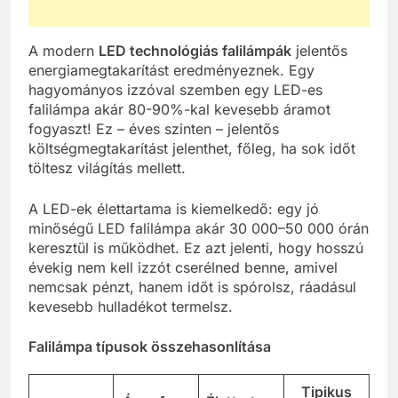
A modern
LED technológiás falilámpák
jelentős
energiamegtakarítást eredményeznek. Egy
hagyományos izzóval szemben egy LED-es
falilámpa akár 80-90%-kal kevesebb áramot
fogyaszt! Ez – éves szinten – jelentős
költségmegtakarítást jelenthet, főleg, ha sok időt
töltesz világítás mellett.
A LED-ek élettartama is kiemelkedő: egy jó
minőségű LED falilámpa akár 30 000–50 000 órán
keresztül is működhet. Ez azt jelenti, hogy hosszú
évekig nem kell izzót cserélned benne, amivel
nemcsak pénzt, hanem időt is spórolsz, ráadásul
kevesebb hulladékot termelsz.
Falilámpa típusok összehasonlítása
Tipikus