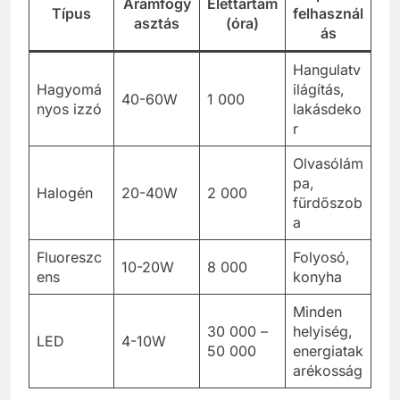
Áramfogy
Élettartam
Típus
felhasznál
asztás
(óra)
ás
Hangulatv
Hagyomá
ilágítás,
40-60W
1 000
nyos izzó
lakásdeko
r
Olvasólám
pa,
Halogén
20-40W
2 000
fürdőszob
a
Fluoreszc
Folyosó,
10-20W
8 000
ens
konyha
Minden
30 000 –
helyiség,
LED
4-10W
50 000
energiatak
arékosság