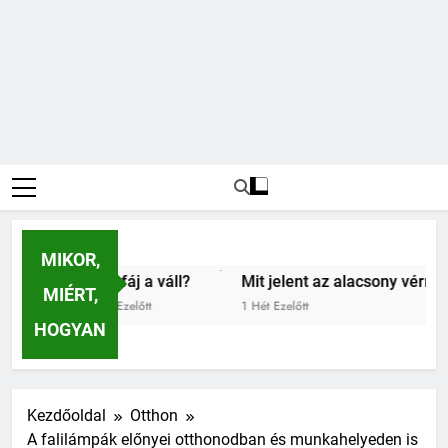
MIKOR,
Mit jelent az alacsony vérnyomás?
Miért zsibbad
MIÉRT,
1 Hét Ezelőtt
2 Hét Ezelőtt
HOGYAN
Kezdőoldal
Otthon
A falilámpák előnyei otthonodban és munkahelyeden is