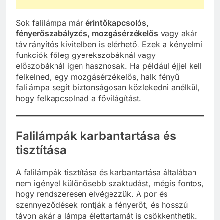
Sok falilámpa már
érintőkapcsolós,
fényerőszabályzós, mozgásérzékelős
vagy akár
távirányítós kivitelben is elérhető. Ezek a kényelmi
funkciók főleg gyerekszobáknál vagy
előszobáknál igen hasznosak. Ha például éjjel kell
felkelned, egy mozgásérzékelős, halk fényű
falilámpa segít biztonságosan közlekedni anélkül,
hogy felkapcsolnád a fővilágítást.
Falilámpák karbantartása és
tisztítása
A falilámpák tisztítása és karbantartása általában
nem igényel különösebb szaktudást, mégis fontos,
hogy rendszeresen elvégezzük. A por és
szennyeződések rontják a fényerőt, és hosszú
távon akár a lámpa élettartamát is csökkenthetik.