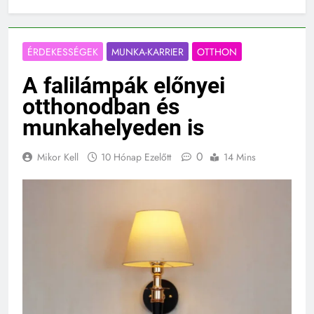
ÉRDEKESSÉGEK
MUNKA-KARRIER
OTTHON
A falilámpák előnyei
otthonodban és
munkahelyeden is
0
Mikor Kell
10 Hónap Ezelőtt
14 Mins