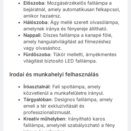
Előszoba
: Mozgásérzékelős falilámpa a
bejáratnál, amely automatikusan felkapcsol,
amikor hazaérsz.
Hálószoba
: Ágy mellé szerelt olvasólámpa,
amelynek iránya és fényereje állítható.
Nappali
: Díszes falilámpa a kanapé fölé,
amely hangulatvilágítást ad filmezéshez
vagy olvasáshoz.
Fürdőszoba
: Tükör melletti, árnyékmentes
világítást biztosító LED falilámpa.
Irodai és munkahelyi felhasználás
Íróasztalnál
: Fali spotlámpa, amely
közvetlenül a munkafelületre irányul.
Tárgyalóban
: Designos falilámpa, amely
emeli a tér exkluzivitását és
professzionalizmusát.
Kreatív műhelyben
: Irányítható karos
falilámpa, amelynél szabályozható a fény