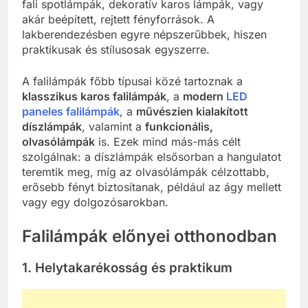
fali spotlámpák, dekoratív karos lámpák, vagy
akár beépített, rejtett fényforrások. A
lakberendezésben egyre népszerűbbek, hiszen
praktikusak és stílusosak egyszerre.
A falilámpák főbb típusai közé tartoznak a
klasszikus karos falilámpák
, a
modern
LED
paneles falilámpák
, a
művészien kialakított
díszlámpák
, valamint a
funkcionális,
olvasólámpák
is. Ezek mind más-más célt
szolgálnak: a díszlámpák elsősorban a hangulatot
teremtik meg, míg az olvasólámpák célzottabb,
erősebb fényt biztosítanak, például az ágy mellett
vagy egy dolgozósarokban.
Falilámpák előnyei otthonodban
1. Helytakarékosság és praktikum