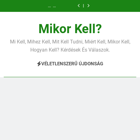
Miért
Mit
Mit
Mit
Miért
Mit
Mit
Ugrás
fáj
jelent
jelent
jelent
fáj
jelent
jelent
Mit
Miért
a
a
a
az
a
a
a
a
jelent
fáj
váll?
magas
magas
alacsony
váll?
magas
magas
az
a
tartalomra
CRP?
vérnyomás?
vas?
CRP?
vérnyomás?
alacsony
váll?
Mikor Kell?
vas?
Mi Kell, Mihez Kell, Mit Kell Tudni, Miért Kell, Mikor Kell,
Hogyan Kell? Kérdések És Válaszok.
VÉLETLENSZERŰ ÚJDONSÁG