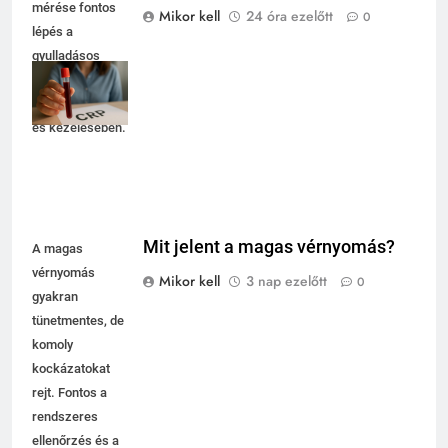
mérése fontos
Mikor kell
24 óra ezelőtt
0
lépés a
gyulladásos
állapotok
diagnózisában
és kezelésében.
Mit jelent a magas vérnyomás?
A magas
vérnyomás
Mikor kell
3 nap ezelőtt
0
gyakran
tünetmentes, de
komoly
kockázatokat
rejt. Fontos a
rendszeres
ellenőrzés és a