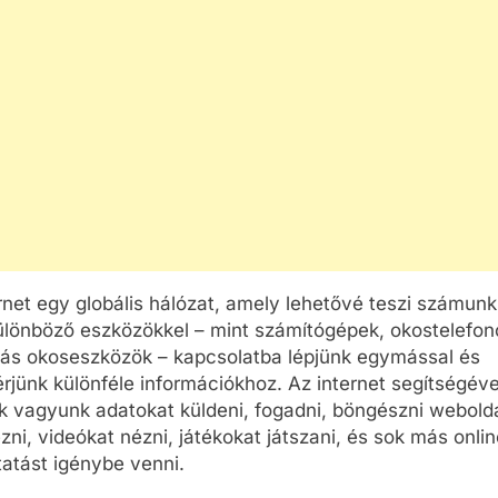
OK
CSALÁD-GYEREK-KAPCSOLATOK
CSALÁD-GYEREK-KA
ÉRDEKESSÉGEK
ÉRDEKESSÉGEK
Mikor kell légzésfigyelőt
Hogyan válassz
rnet egy globális hálózat, amely lehetővé teszi számunk
r a
cserélni babáknál?
strapabíró túrah
ülönböző eszközökkel – mint számítógépek, okostelefon
ium
gyermekeknek?
ás okoseszközök – kapcsolatba lépjünk egymással és
1 Hét Ezelőtt
rjünk különféle információkhoz. Az internet segítségéve
1 Hét Ezelőtt
 vagyunk adatokat küldeni, fogadni, böngészni webolda
zni, videókat nézni, játékokat játszani, és sok más onli
tatást igénybe venni.