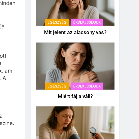
 minden
EGÉSZSÉG
ÉRDEKESSÉGEK
gy
Mit jelent az alacsony vas?
ött
a
k, ami
. A
EGÉSZSÉG
ÉRDEKESSÉGEK
Miért fáj a váll?
z
színe.
s