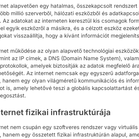
rnet alapvetően egy hatalmas, összekapcsolt rendszert 
öbb millió szerverből, hálózati eszközből és adatkapcso
l. Az adatokat az interneten keresztül kis csomagok fo
 el egyik eszközről a másikra, és a célzott eszköz ezeke
kat visszaállítja, hogy a kívánt információt megjeleníts
rnet működése az olyan alapvető technológiai eszközö
 mint az IP címek, a DNS (Domain Name System), valam
protokollok, amelyek biztosítják az adatok megfelelő ár
hetőségét. Az internet nemcsak egy egyszerű adatforg
t, hanem egy olyan világméretű kommunikációs és info
ot is, amely lehetővé teszi a globális kapcsolattartást é
egosztást.
ternet fizikai infrastruktúrája
rnet nem csupán egy szoftveres rendszer vagy virtuális
, hanem egy összetett fizikai infrastruktúrán alapul, am