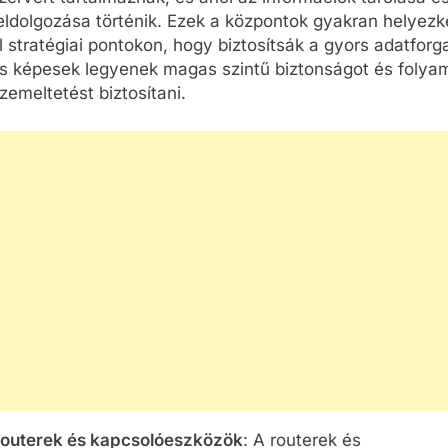
eldolgozása történik. Ezek a központok gyakran helyez
l stratégiai pontokon, hogy biztosítsák a gyors adatforg
s képesek legyenek magas szintű biztonságot és folya
zemeltetést biztosítani.
outerek és kapcsolóeszközök
: A routerek és