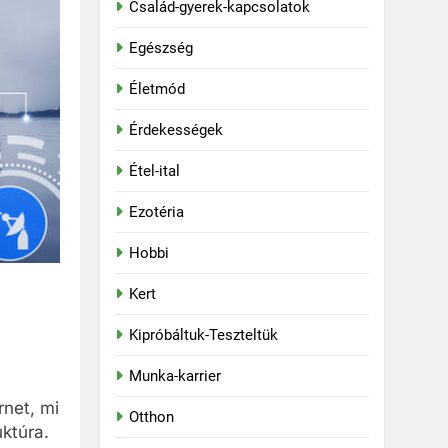
Család-gyerek-kapcsolatok
Egészség
Életmód
Érdekességek
Étel-ital
Ezotéria
Hobbi
Kert
Kipróbáltuk-Teszteltük
Munka-karrier
rnet, mi
Otthon
uktúra.