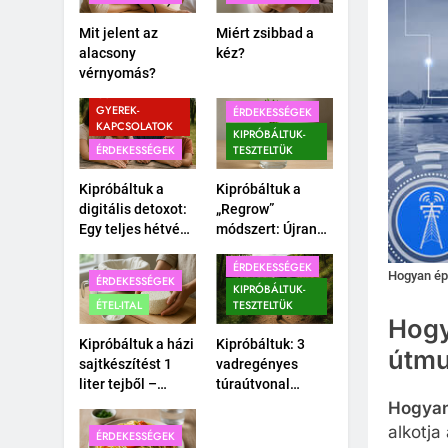
Mit jelent az
Miért zsibbad a
alacsony
kéz?
vérnyomás?
CSALÁD-
GYEREK-
ÉRDEKESSÉGEK
KAPCSOLATOK
KIPRÓBÁLTUK-
ÉRDEKESSÉGEK
TESZTELTÜK
Kipróbáltuk a
Kipróbáltuk a
digitális detoxot:
„Regrow”
Egy teljes hétvége
módszert: Újranő
okostelefon
a bolti
ÉRDEKESSÉGEK
nélkül a
póréhagyma egy
Hogyan épü
ÉRDEKESSÉGEK
családdal.
pohár vízben?
KIPRÓBÁLTUK-
ÉTEL-ITAL
TESZTELTÜK
Hogy
Kipróbáltuk a házi
Kipróbáltuk: 3
útmu
sajtkészítést 1
vadregényes
liter tejből –
túraútvonal
Megéri a
Budapest
Hogyan 
macerát?
közelében,
alkotja
ÉRDEKESSÉGEK
amihez nem kell