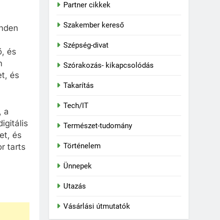
Partner cikkek
Szakember kereső
inden
Szépség-divat
, és
n
Szórakozás- kikapcsolódás
t, és
Takarítás
Tech/IT
, a
igitális
Természet-tudomány
et, és
Történelem
 tarts
Ünnepek
Utazás
Vásárlási útmutatók