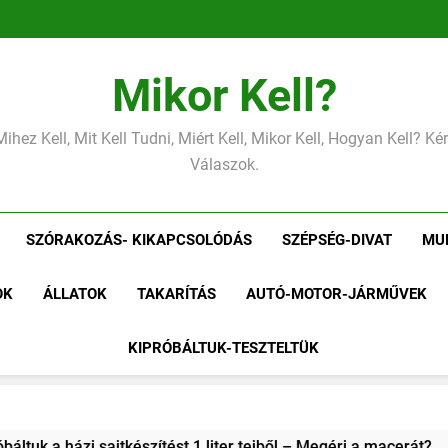
Mikor Kell?
Mihez Kell, Mit Kell Tudni, Miért Kell, Mikor Kell, Hogyan Kell? K
Válaszok.
SZÓRAKOZÁS- KIKAPCSOLÓDÁS
SZÉPSÉG-DIVAT
MU
OK
ÁLLATOK
TAKARÍTÁS
AUTÓ-MOTOR-JÁRMŰVEK
KIPRÓBÁLTUK-TESZTELTÜK
 liter tejből – Megéri a macerát?
Kipróbáltuk: 3 vadregén