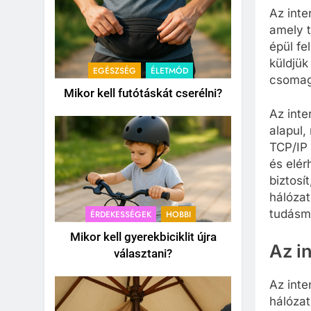
Az inte
amely t
épül fe
küldjük
EGÉSZSÉG
ÉLETMÓD
csomago
Mikor kell futótáskát cserélni?
Az inte
alapul,
TCP/IP 
és elér
biztosí
hálózat
tudásm
ÉRDEKESSÉGEK
HOBBI
Mikor kell gyerekbiciklit újra
Az in
választani?
Az inte
hálózat