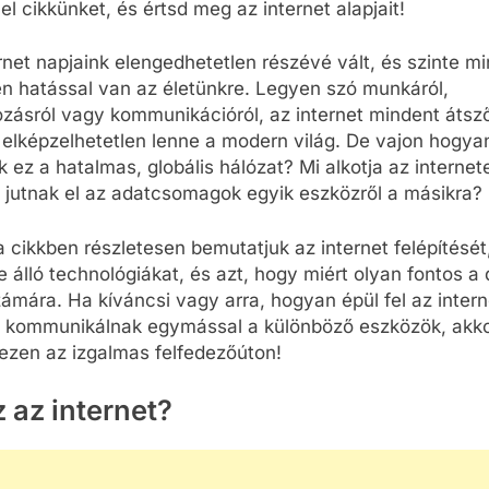
el cikkünket, és értsd meg az internet alapjait!
rnet napjaink elengedhetetlen részévé vált, és szinte m
en hatással van az életünkre. Legyen szó munkáról,
zásról vagy kommunikációról, az internet mindent átsző
 elképzelhetetlen lenne a modern világ. De vajon hogya
 ez a hatalmas, globális hálózat? Mi alkotja az internete
jutnak el az adatcsomagok egyik eszközről a másikra?
 cikkben részletesen bemutatjuk az internet felépítését
 álló technológiákat, és azt, hogy miért olyan fontos a d
zámára. Ha kíváncsi vagy arra, hogyan épül fel az intern
 kommunikálnak egymással a különböző eszközök, akkor
ezen az izgalmas felfedezőúton!
z az internet?