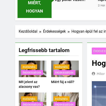
MIÉRT,
2 Hét Ezelőtt
HOGYAN
Kezdőoldal
Érdekességek
Hogyan épül fel az i
Legfrissebb tartalom
ÉRDEKES
Hogy
EGÉSZSÉG
EGÉSZSÉG
ÉRDEKESSÉGEK
ÉRDEKESSÉGEK
Mikor 
Mit jelent az
Miért fáj a váll?
alacsony vas?
EGÉSZSÉG
EGÉSZSÉG
ÉRDEKESSÉGEK
ÉRDEKESSÉGEK