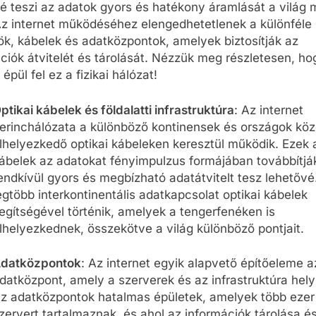
é teszi az adatok gyors és hatékony áramlását a világ
Az internet működéséhez elengedhetetlenek a különféle
k, kábelek és adatközpontok, amelyek biztosítják az
ciók átvitelét és tárolását. Nézzük meg részletesen, ho
épül fel ez a fizikai hálózat!
ptikai kábelek és földalatti infrastruktúra
: Az internet
erinchálózata a különböző kontinensek és országok köz
lhelyezkedő optikai kábeleken keresztül működik. Ezek 
ábelek az adatokat fényimpulzus formájában továbbítjá
endkívül gyors és megbízható adatátvitelt tesz lehetővé
egtöbb interkontinentális adatkapcsolat optikai kábelek
egítségével történik, amelyek a tengerfenéken is
lhelyezkednek, összekötve a világ különböző pontjait.
datközpontok
: Az internet egyik alapvető építőeleme a
datközpont, amely a szerverek és az infrastruktúra hely
z adatközpontok hatalmas épületek, amelyek több ezer
zervert tartalmaznak, és ahol az információk tárolása é