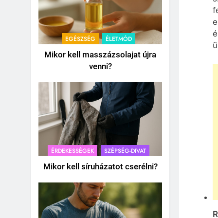
f
e
é
EGÉSZSÉG
ÉLETMÓD
ü
Mikor kell masszázsolajat újra
venni?
ÉRDEKESSÉGEK
SZÉPSÉG-DIVAT
Mikor kell síruházatot cserélni?
R