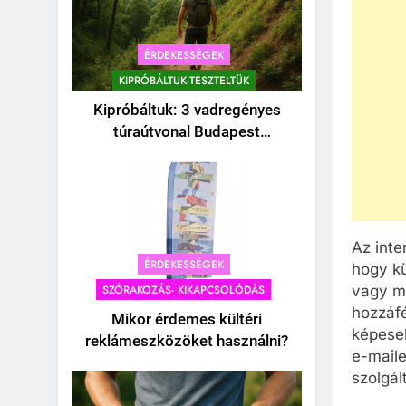
ÉRDEKESSÉGEK
KIPRÓBÁLTUK-TESZTELTÜK
Kipróbáltuk: 3 vadregényes
túraútvonal Budapest
közelében, amihez nem kell
autó.
CSALÁD-GYEREK-KAPCSOLATOK
CSALÁD-GYEREK-KAPCSOLAT
ÉRDEKESSÉGEK
ÉRDEKESSÉGEK
Kipróbáltuk a digitális
Hengerpárna a
Az inte
ÉRDEKESSÉGEK
detoxot: Egy teljes hétvége
babaszobában – amiko
hogy k
okostelefon nélkül a
praktikus részlet prém
SZÓRAKOZÁS- KIKAPCSOLÓDÁS
vagy m
hozzáfé
családdal.
gondoskodássá válik
Mikor érdemes kültéri
képesek
reklámeszközöket használni?
1 Hét Ezelőtt
1 Hét Ezelőtt
e-maile
szolgál