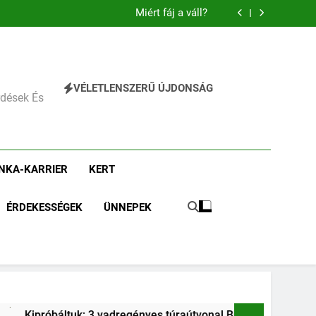
Mit jelent az alacsony vas?
Miért fáj a váll?
Mit jelent az alacsony vérnyomás?
Miért zsibbad a kéz?
Mit jelent az alacsony vas?
Miért fáj a váll?
Mit jelent az alacsony vérnyomás?
VÉLETLENSZERŰ ÚJDONSÁG
Miért zsibbad a kéz?
érdések És
NKA-KARRIER
KERT
ÉRDEKESSÉGEK
ÜNNEPEK
yes túraútvonal Budapest közelében, amihez nem kell autó.