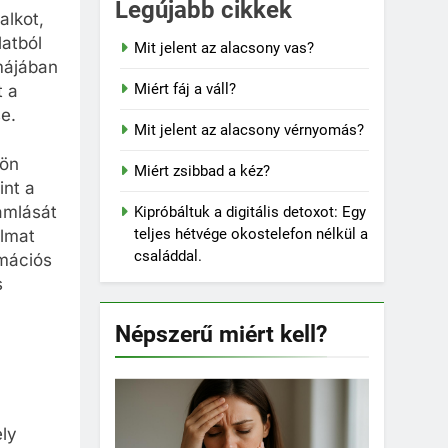
Legújabb cikkek
alkot,
latból
Mit jelent az alacsony vas?
rmájában
Miért fáj a váll?
t a
e.
Mit jelent az alacsony vérnyomás?
kön
Miért zsibbad a kéz?
int a
amlását
Kipróbáltuk a digitális detoxot: Egy
teljes hétvége okostelefon nélkül a
almat
családdal.
rmációs
s
Népszerű miért kell?
ely