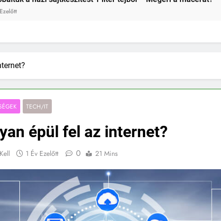
2 Hét Ezelőtt
nternet?
SÉGEK
TECH/IT
an épül fel az internet?
0
Kell
1 Év Ezelőtt
21 Mins