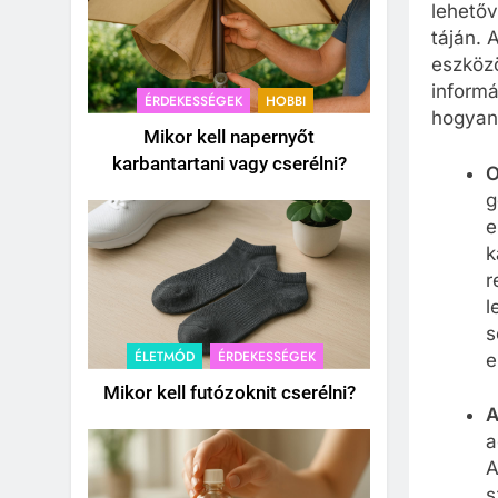
lehetőv
táján. 
eszközö
informá
ÉRDEKESSÉGEK
HOBBI
hogyan 
Mikor kell napernyőt
karbantartani vagy cserélni?
O
g
e
k
r
l
s
ÉLETMÓD
ÉRDEKESSÉGEK
e
Mikor kell futózoknit cserélni?
A
a
A
s