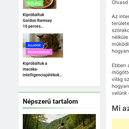
Olvasd 
ÉTEL-ITAL
autó.
Kipróbáltuk
Az inte
Gordon Ramsay
terület
10 perces
szórako
tésztáját –
nélküle
Tényleg megvan
10 perc alatt?
működik
ÁLLATOK
hogyan 
ÉRDEKESSÉGEK
Kipróbáltuk a
Ebben a
macska-
mögötte
intelligenciajátékokat
világ s
– Okosabb a cicánk,
hogyan
mint hittük?
velünk 
Népszerű tartalom
Mi a