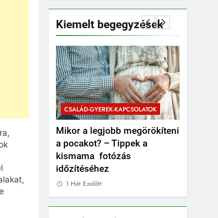
Kiemelt begegyzések
PCSOLATOK
CSALÁD-G
CSALÁD-GYEREK-KAPCSOLATOK
ÉRDEKESS
unk
Mikor a legjobb megörökíteni
Mikor kel
ra,
átizsákot
a pocakot? – Tippek a
valami b
ok
kismama fotózás
1 Hét Ezel
l
időzítéséhez
lakat,
1 Hét Ezelőtt
ne