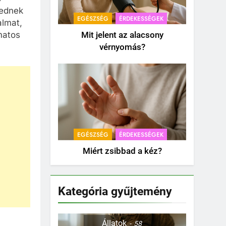
kednek
EGÉSZSÉG
ÉRDEKESSÉGEK
almat,
matos
Mit jelent az alacsony
vérnyomás?
EGÉSZSÉG
ÉRDEKESSÉGEK
Miért zsibbad a kéz?
Kategória gyűjtemény
Állatok
58