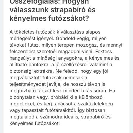
Összefoglalás: Hogyan
válasszunk strapabíró és
kényelmes futózsákot?
A tökéletes futózsák kiválasztása alapos
mérlegelést igényel. Gondold végig, milyen
távokat futsz, milyen terepen mozogsz, és mennyi
felszerelést szeretnél magaddal vinni. Fektess
hangsúlyt a minőségi anyagokra, a kényelmes és
állítható pántokra, a jó szellőzésre, valamint a
biztonsági extrákra. Ne feledd, hogy egy jól
megválasztott futózsák nemcsak a
teljesítményedet javítja, de hosszú távon is
megbízható társad lesz minden futás során. Ha
bizonytalan vagy, próbáld ki a különböző
modelleket, és kérj tanácsot a szaküzletekben
vagy tapasztalt futótársaidtól. Így biztosan
megtalálod a számodra ideális, strapabíró és
kényelmes futózsákot!