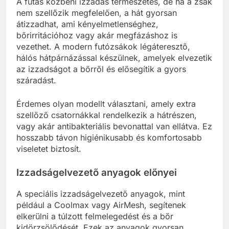
A futás közbeni izzadás természetes, de ha a zsák
nem szellőzik megfelelően, a hát gyorsan
átizzadhat, ami kényelmetlenséghez,
bőrirritációhoz vagy akár megfázáshoz is
vezethet. A modern futózsákok légáteresztő,
hálós hátpárnázással készülnek, amelyek elvezetik
az izzadságot a bőrről és elősegítik a gyors
száradást.
Érdemes olyan modellt választani, amely extra
szellőző csatornákkal rendelkezik a hátrészen,
vagy akár antibakteriális bevonattal van ellátva. Ez
hosszabb távon higiénikusabb és komfortosabb
viseletet biztosít.
Izzadságelvezető anyagok előnyei
A speciális izzadságelvezető anyagok, mint
például a Coolmax vagy AirMesh, segítenek
elkerülni a túlzott felmelegedést és a bőr
kidörzsölődését. Ezek az anyagok gyorsan