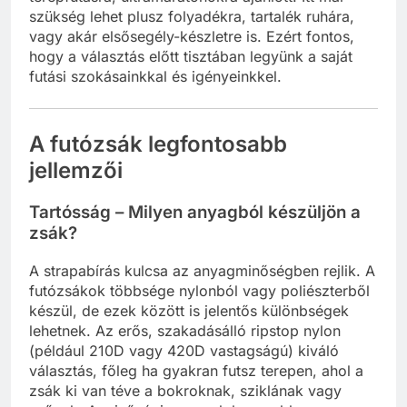
szükség lehet plusz folyadékra, tartalék ruhára,
vagy akár elsősegély-készletre is. Ezért fontos,
hogy a választás előtt tisztában legyünk a saját
futási szokásainkkal és igényeinkkel.
A futózsák legfontosabb
jellemzői
Tartósság – Milyen anyagból készüljön a
zsák?
A strapabírás kulcsa az anyagminőségben rejlik. A
futózsákok többsége nylonból vagy poliészterből
készül, de ezek között is jelentős különbségek
lehetnek. Az erős, szakadásálló ripstop nylon
(például 210D vagy 420D vastagságú) kiváló
választás, főleg ha gyakran futsz terepen, ahol a
zsák ki van téve a bokroknak, sziklának vagy