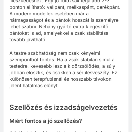
illeszkedéshez. Egy jó futózsák legalább 2-3
ponton állítható: vállpánt, mellkaspánt, derékpánt.
A modern modellek esetében már a
hátmagasságot és a pántok hosszát is személyre
lehet szabni. Néhány gyártó extra kiegészítő
pántokat is ad, amelyekkel a zsák stabilitása
tovább javítható.
A testre szabhatóság nem csak kényelmi
szempontból fontos. Ha a zsák stabilan simul a
testedre, kevesebb lesz a kidörzsölődés, a súly
jobban eloszlik, és csökken a sérülésveszély. Ez
különösen terepfutásnál és hosszabb távokon
jelent hatalmas előnyt.
Szellőzés és izzadságelvezetés
Miért fontos a jó szellőzés?