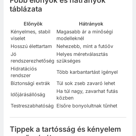
Főbb előnyök és hátrányok
táblázata
Előnyök
Hátrányok
Kényelmes, stabil
Magasabb ár a minőségi
viselet
modelleknél
Hosszú élettartam
Nehezebb, mint a futóöv
Jó
Helyes méretválasztás
rendszerezhetőség
szükséges
Hidratációs
Több karbantartást igényel
rendszer
Biztonsági extrák
Túl sok zseb zavaró lehet
Ha túl nagy, zavarhat futás
Időjárásállóság
közben
Testreszabhatóság
Elsőre bonyolultnak tűnhet
Tippek a tartósság és kényelem