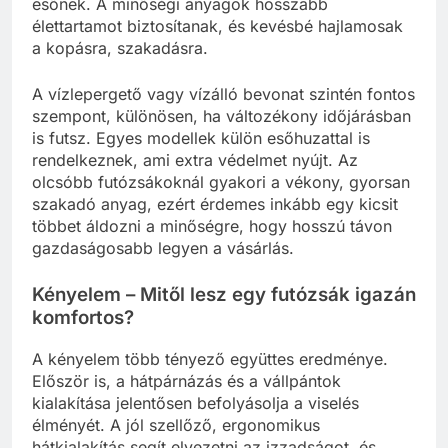
esőnek. A minőségi anyagok hosszabb
élettartamot biztosítanak, és kevésbé hajlamosak
a kopásra, szakadásra.
A vízlepergető vagy vízálló bevonat szintén fontos
szempont, különösen, ha változékony időjárásban
is futsz. Egyes modellek külön esőhuzattal is
rendelkeznek, ami extra védelmet nyújt. Az
olcsóbb futózsákoknál gyakori a vékony, gyorsan
szakadó anyag, ezért érdemes inkább egy kicsit
többet áldozni a minőségre, hogy hosszú távon
gazdaságosabb legyen a vásárlás.
Kényelem – Mitől lesz egy futózsák igazán
komfortos?
A kényelem több tényező együttes eredménye.
Először is, a hátpárnázás és a vállpántok
kialakítása jelentősen befolyásolja a viselés
élményét. A jól szellőző, ergonomikus
hátkialakítás segít elvezetni az izzadságot, és