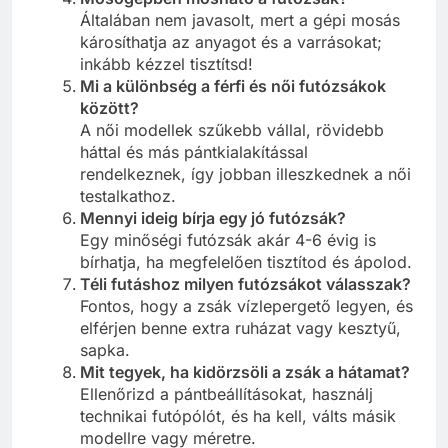
Általában nem javasolt, mert a gépi mosás
károsíthatja az anyagot és a varrásokat;
inkább kézzel tisztítsd!
Mi a különbség a férfi és női futózsákok
között?
A női modellek szűkebb vállal, rövidebb
háttal és más pántkialakítással
rendelkeznek, így jobban illeszkednek a női
testalkathoz.
Mennyi ideig bírja egy jó futózsák?
Egy minőségi futózsák akár 4-6 évig is
bírhatja, ha megfelelően tisztítod és ápolod.
Téli futáshoz milyen futózsákot válasszak?
Fontos, hogy a zsák vízlepergető legyen, és
elférjen benne extra ruházat vagy kesztyű,
sapka.
Mit tegyek, ha kidörzsöli a zsák a hátamat?
Ellenőrizd a pántbeállításokat, használj
technikai futópólót, és ha kell, válts másik
modellre vagy méretre.