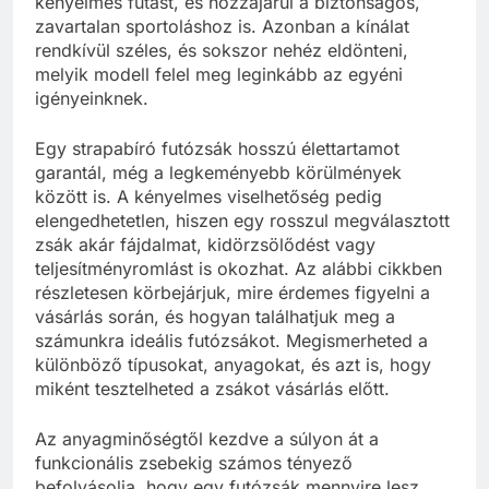
kényelmes futást, és hozzájárul a biztonságos,
zavartalan sportoláshoz is. Azonban a kínálat
rendkívül széles, és sokszor nehéz eldönteni,
melyik modell felel meg leginkább az egyéni
igényeinknek.
Egy strapabíró futózsák hosszú élettartamot
garantál, még a legkeményebb körülmények
között is. A kényelmes viselhetőség pedig
elengedhetetlen, hiszen egy rosszul megválasztott
zsák akár fájdalmat, kidörzsölődést vagy
teljesítményromlást is okozhat. Az alábbi cikkben
részletesen körbejárjuk, mire érdemes figyelni a
vásárlás során, és hogyan találhatjuk meg a
számunkra ideális futózsákot. Megismerheted a
különböző típusokat, anyagokat, és azt is, hogy
miként tesztelheted a zsákot vásárlás előtt.
Az anyagminőségtől kezdve a súlyon át a
funkcionális zsebekig számos tényező
befolyásolja, hogy egy futózsák mennyire lesz