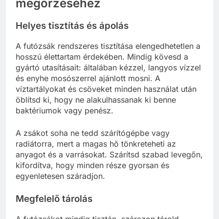
megőrzéséhez
Helyes tisztítás és ápolás
A futózsák rendszeres tisztítása elengedhetetlen a
hosszú élettartam érdekében. Mindig kövesd a
gyártó utasításait: általában kézzel, langyos vízzel
és enyhe mosószerrel ajánlott mosni. A
víztartályokat és csöveket minden használat után
öblítsd ki, hogy ne alakulhassanak ki benne
baktériumok vagy penész.
A zsákot soha ne tedd szárítógépbe vagy
radiátorra, mert a magas hő tönkreteheti az
anyagot és a varrásokat. Szárítsd szabad levegőn,
kifordítva, hogy minden része gyorsan és
egyenletesen száradjon.
Megfelelő tárolás
A futózsákot mindig tisztán, szárazon tárold,