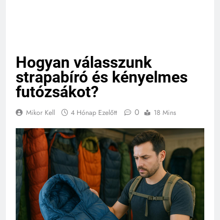
Hogyan válasszunk
strapabíró és kényelmes
futózsákot?
0
Mikor Kell
4 Hónap Ezelőtt
18 Mins