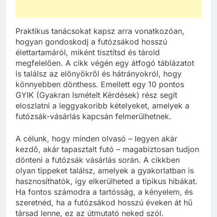
Praktikus tanácsokat kapsz arra vonatkozóan,
hogyan gondoskodj a futózsákod hosszú
élettartamáról, miként tisztítsd és tárold
megfelelően. A cikk végén egy átfogó táblázatot
is találsz az előnyökről és hátrányokról, hogy
könnyebben dönthess. Emellett egy 10 pontos
GYIK (Gyakran Ismételt Kérdések) rész segít
eloszlatni a leggyakoribb kételyeket, amelyek a
futózsák-vásárlás kapcsán felmerülhetnek.
A célunk, hogy minden olvasó – legyen akár
kezdő, akár tapasztalt futó – magabiztosan tudjon
dönteni a futózsák vásárlás során. A cikkben
olyan tippeket találsz, amelyek a gyakorlatban is
hasznosíthatók, így elkerülheted a tipikus hibákat.
Ha fontos számodra a tartósság, a kényelem, és
szeretnéd, ha a futózsákod hosszú éveken át hű
társad lenne, ez az útmutató neked szól.