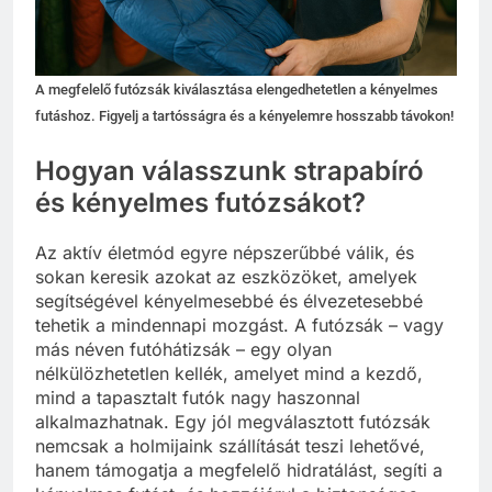
A megfelelő futózsák kiválasztása elengedhetetlen a kényelmes
futáshoz. Figyelj a tartósságra és a kényelemre hosszabb távokon!
Hogyan válasszunk strapabíró
és kényelmes futózsákot?
Az aktív életmód egyre népszerűbbé válik, és
sokan keresik azokat az eszközöket, amelyek
segítségével kényelmesebbé és élvezetesebbé
tehetik a mindennapi mozgást. A futózsák – vagy
más néven futóhátizsák – egy olyan
nélkülözhetetlen kellék, amelyet mind a kezdő,
mind a tapasztalt futók nagy haszonnal
alkalmazhatnak. Egy jól megválasztott futózsák
nemcsak a holmijaink szállítását teszi lehetővé,
hanem támogatja a megfelelő hidratálást, segíti a