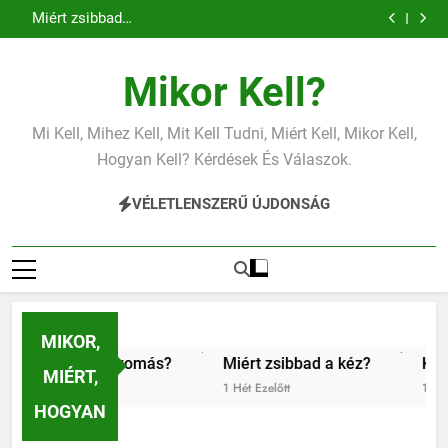
Miért zsibbad a kéz?
Ugrás
Mit jelent az alacsony vas?
a
Miért fáj a váll?
Mit jelent az alacsony vérnyomás?
tartalomra
Miért zsibbad a kéz?
Mikor Kell?
Mit jelent az alacsony vas?
Miért fáj a váll?
Mit jelent az alacsony vérnyomás?
Mi Kell, Mihez Kell, Mit Kell Tudni, Miért Kell, Mikor Kell,
Miért zsibbad a kéz?
Hogyan Kell? Kérdések És Válaszok.
VÉLETLENSZERŰ ÚJDONSÁG
MIKOR,
ony vérnyomás?
Miért zsibbad a kéz?
Kipróbáltuk a
MIÉRT,
1 Hét Ezelőtt
1 Hét Ezelőtt
HOGYAN