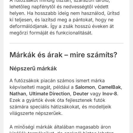
lehetőleg napfénytől és nedvességtől védett
helyen. Ha hosszabb ideig nem használod, ürítsd
ki teljesen, és lazítsd meg a pántokat, hogy ne
deformálódjanak. Így a zsák hosszú éveken át
megőrzi formáját és funkcionalitását.
Márkák és árak – mire számíts?
Népszerű márkák
A futózsákok piacán számos ismert márka
képviselteti magát, például a
Salomon
,
CamelBak
,
Nathan
,
Ultimate Direction
,
Deuter
vagy
Inov-8
.
Ezek a gyártók évek óta fejlesztenek futók
számára speciális hátizsákokat, és modelljeik
világszerte népszerűek.
A minőségi márkák általában magasabb áron