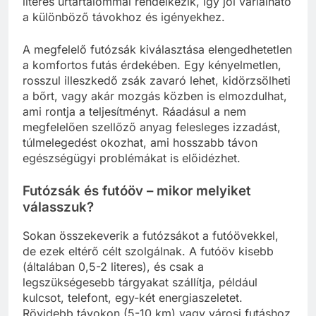
literes űrtartalommal rendelkezik, így jól variálható
a különböző távokhoz és igényekhez.
A megfelelő futózsák kiválasztása elengedhetetlen
a komfortos futás érdekében. Egy kényelmetlen,
rosszul illeszkedő zsák zavaró lehet, kidörzsölheti
a bőrt, vagy akár mozgás közben is elmozdulhat,
ami rontja a teljesítményt. Ráadásul a nem
megfelelően szellőző anyag felesleges izzadást,
túlmelegedést okozhat, ami hosszabb távon
egészségügyi problémákat is előidézhet.
Futózsák és futóöv – mikor melyiket
válasszuk?
Sokan összekeverik a futózsákot a futóövekkel,
de ezek eltérő célt szolgálnak. A futóöv kisebb
(általában 0,5-2 literes), és csak a
legszükségesebb tárgyakat szállítja, például
kulcsot, telefont, egy-két energiaszeletet.
Rövidebb távokon (5-10 km) vagy városi futáshoz