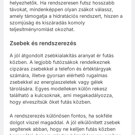
helyezhetők. Ha rendszeresen futsz hosszabb
távokat, mindenképpen olyan zsákot válassz,
amely támogatja a hidratációs rendszert, hiszen a
szomjúság és kiszáradás komoly
teljesítményromlást okozhat.
Zsebek és rendszerezés
A jól átgondolt zsebkialakítás aranyat ér futás
közben. A legjobb futózsákok rendelkeznek
cipzáras zsebekkel a telefon és értéktárgyak
számára, illetve gyorsan elérhető rugalmas
zsebekkel az energiaszeletek vagy gélek
tárolására. Egyes modelleken külön rekesz
található a kulcsoknak, ami megakadályozza,
hogy elveszítsük őket futás közben.
A rendszerezés különösen fontos, ha sokféle
dolgot viszel magaddal. A jól elkülönített zsebek
segítenek abban, hogy ne kelljen futás közben