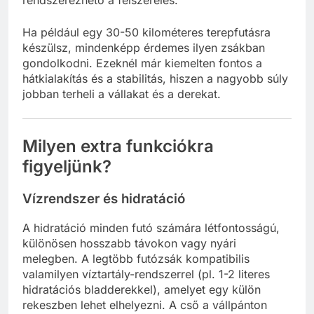
rendszerezhető a felszerelés.
Ha például egy 30-50 kilométeres terepfutásra
készülsz, mindenképp érdemes ilyen zsákban
gondolkodni. Ezeknél már kiemelten fontos a
hátkialakítás és a stabilitás, hiszen a nagyobb súly
jobban terheli a vállakat és a derekat.
Milyen extra funkciókra
figyeljünk?
Vízrendszer és hidratáció
A hidratáció minden futó számára létfontosságú,
különösen hosszabb távokon vagy nyári
melegben. A legtöbb futózsák kompatibilis
valamilyen víztartály-rendszerrel (pl. 1-2 literes
hidratációs bladderekkel), amelyet egy külön
rekeszben lehet elhelyezni. A cső a vállpánton