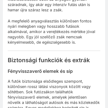
száradnak, így akár egy intenzív futás után is
hamar újra száraz lesz a zsák.
A megfelelő anyagválasztás különösen fontos
nyári melegben vagy hosszabb futások
alkalmával, amikor a verejtékezés mértéke jóval
nagyobb. Egy jól szellőző zsák nemcsak
kényelmesebb, de egészségesebb is.
Biztonsági funkciók és extrák
Fényvisszaverő elemek és síp
A futók biztonsága elsődleges szempont,
különösen rossz látási viszonyok között vagy
sötétben. Sok futózsákon találhatók
fényvisszaverő elemek, amelyek jelentősen
növelik a láthatóságot autósok és más közlekedők
számára. Egyes modellekhez beépített síp is