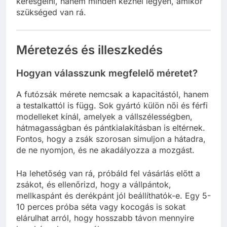
keresgélni, hanem minden kéznél legyen, amikor
szükséged van rá.
Méretezés és illeszkedés
Hogyan válasszunk megfelelő méretet?
A futózsák mérete nemcsak a kapacitástól, hanem
a testalkattól is függ. Sok gyártó külön női és férfi
modelleket kínál, amelyek a vállszélességben,
hátmagasságban és pántkialakításban is eltérnek.
Fontos, hogy a zsák szorosan simuljon a hátadra,
de ne nyomjon, és ne akadályozza a mozgást.
Ha lehetőség van rá, próbáld fel vásárlás előtt a
zsákot, és ellenőrizd, hogy a vállpántok,
mellkaspánt és derékpánt jól beállíthatók-e. Egy 5-
10 perces próba séta vagy kocogás is sokat
elárulhat arról, hogy hosszabb távon mennyire