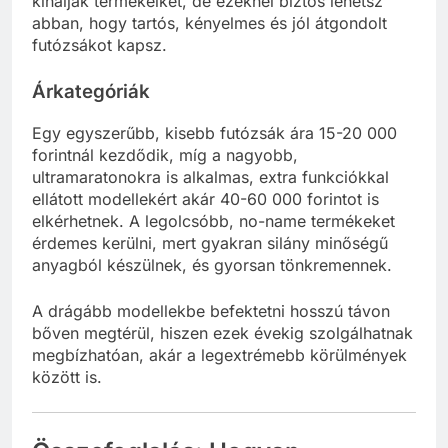
kínálják termékeiket, de ezeknél biztos lehetsz
abban, hogy tartós, kényelmes és jól átgondolt
futózsákot kapsz.
Árkategóriák
Egy egyszerűbb, kisebb futózsák ára 15-20 000
forintnál kezdődik, míg a nagyobb,
ultramaratonokra is alkalmas, extra funkciókkal
ellátott modellekért akár 40-60 000 forintot is
elkérhetnek. A legolcsóbb, no-name termékeket
érdemes kerülni, mert gyakran silány minőségű
anyagból készülnek, és gyorsan tönkremennek.
A drágább modellekbe befektetni hosszú távon
bőven megtérül, hiszen ezek évekig szolgálhatnak
megbízhatóan, akár a legextrémebb körülmények
között is.