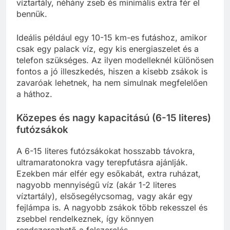
víztartály, néhány zseb és minimális extra fér el
bennük.
Ideális például egy 10-15 km-es futáshoz, amikor
csak egy palack víz, egy kis energiaszelet és a
telefon szükséges. Az ilyen modelleknél különösen
fontos a jó illeszkedés, hiszen a kisebb zsákok is
zavaróak lehetnek, ha nem simulnak megfelelően
a háthoz.
Közepes és nagy kapacitású (6-15 literes)
futózsákok
A 6-15 literes futózsákokat hosszabb távokra,
ultramaratonokra vagy terepfutásra ajánlják.
Ezekben már elfér egy esőkabát, extra ruházat,
nagyobb mennyiségű víz (akár 1-2 literes
víztartály), elsősegélycsomag, vagy akár egy
fejlámpa is. A nagyobb zsákok több rekesszel és
zsebbel rendelkeznek, így könnyen