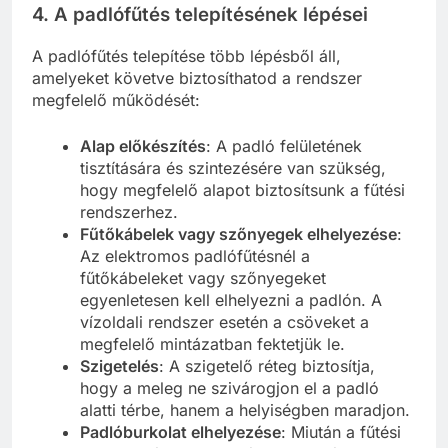
4. A padlófűtés telepítésének lépései
A padlófűtés telepítése több lépésből áll,
amelyeket követve biztosíthatod a rendszer
megfelelő működését:
Alap előkészítés
: A padló felületének
tisztítására és szintezésére van szükség,
hogy megfelelő alapot biztosítsunk a fűtési
rendszerhez.
Fűtőkábelek vagy szőnyegek elhelyezése
:
Az elektromos padlófűtésnél a
fűtőkábeleket vagy szőnyegeket
egyenletesen kell elhelyezni a padlón. A
vízoldali rendszer esetén a csöveket a
megfelelő mintázatban fektetjük le.
Szigetelés
: A szigetelő réteg biztosítja,
hogy a meleg ne szivárogjon el a padló
alatti térbe, hanem a helyiségben maradjon.
Padlóburkolat elhelyezése
: Miután a fűtési