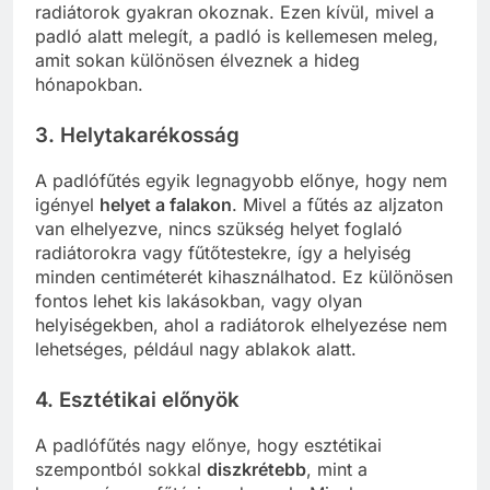
radiátorok gyakran okoznak. Ezen kívül, mivel a
padló alatt melegít, a padló is kellemesen meleg,
amit sokan különösen élveznek a hideg
hónapokban.
3. Helytakarékosság
A padlófűtés egyik legnagyobb előnye, hogy nem
igényel
helyet a falakon
. Mivel a fűtés az aljzaton
van elhelyezve, nincs szükség helyet foglaló
radiátorokra vagy fűtőtestekre, így a helyiség
minden centiméterét kihasználhatod. Ez különösen
fontos lehet kis lakásokban, vagy olyan
helyiségekben, ahol a radiátorok elhelyezése nem
lehetséges, például nagy ablakok alatt.
4. Esztétikai előnyök
A padlófűtés nagy előnye, hogy esztétikai
szempontból sokkal
diszkrétebb
, mint a