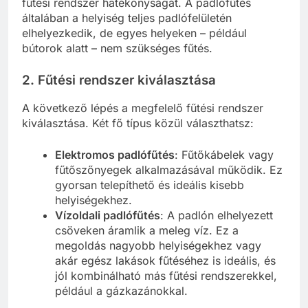
fűtési rendszer hatékonyságát. A padlófűtés
általában a helyiség teljes padlófelületén
elhelyezkedik, de egyes helyeken – például
bútorok alatt – nem szükséges fűtés.
2. Fűtési rendszer kiválasztása
A következő lépés a megfelelő fűtési rendszer
kiválasztása. Két fő típus közül választhatsz:
Elektromos padlófűtés
: Fűtőkábelek vagy
fűtőszőnyegek alkalmazásával működik. Ez
gyorsan telepíthető és ideális kisebb
helyiségekhez.
Vízoldali padlófűtés
: A padlón elhelyezett
csöveken áramlik a meleg víz. Ez a
megoldás nagyobb helyiségekhez vagy
akár egész lakások fűtéséhez is ideális, és
jól kombinálható más fűtési rendszerekkel,
például a gázkazánokkal.