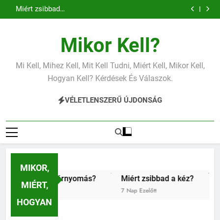
Miért zsibbad a kéz?
Ugrás
Mit jelent az alacsony vas?
a
Miért fáj a váll?
Mit jelent az alacsony vérnyomás?
tartalomra
Miért zsibbad a kéz?
Mikor Kell?
Mit jelent az alacsony vas?
Miért fáj a váll?
Mit jelent az alacsony vérnyomás?
Mi Kell, Mihez Kell, Mit Kell Tudni, Miért Kell, Mikor Kell,
Miért zsibbad a kéz?
Hogyan Kell? Kérdések És Válaszok.
VÉLETLENSZERŰ ÚJDONSÁG
MIKOR,
acsony vérnyomás?
Miért zsibbad a kéz?
Kipróbáltu
MIÉRT,
7 Nap Ezelőtt
1 Hét Ezelőtt
HOGYAN