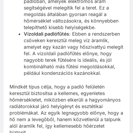
padlóban, amelyek elektromos áram
segítségével melegítik fel a teret. Ez a
megoldás általában gyorsan reagál a
hőmérséklet változásokra, és könnyebben
telepíthető kisebb helyiségekbe.
Vízoldali padlófűtés
: Ebben a rendszerben
csöveken keresztül meleg víz áramlik,
amelyet egy kazán vagy hőszivattyú melegít
fel. A vízoldali padlófűtés előnye, hogy
nagyobb terek fűtésére is ideális, és jól
kombinálható más fűtési megoldásokkal,
például kondenzációs kazánokkal.
Mindkét típus célja, hogy a padló felületén
keresztül biztosítsa a kellemes, egyenletes
hőmérsékletet, miközben elkerüli a hagyományos
radiátorokkal járó helyigényt és esztétikai
problémákat. Az egyik legnagyobb előnye, hogy a
hő nem a levegőből, hanem közvetlenül a talpunk
alól áramlik fel, így kellemesebb hőérzetet
biztosít.