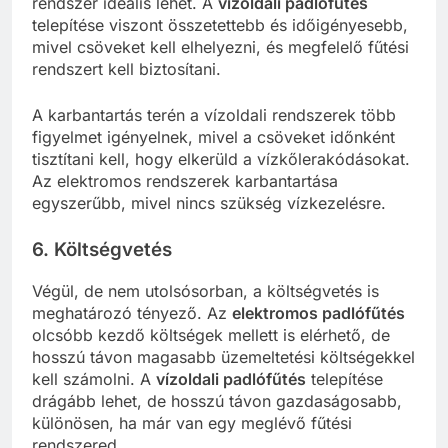
rendszer ideális lehet. A
vízoldali padlófűtés
telepítése viszont összetettebb és időigényesebb,
mivel csöveket kell elhelyezni, és megfelelő fűtési
rendszert kell biztosítani.
A karbantartás terén a vízoldali rendszerek több
figyelmet igényelnek, mivel a csöveket időnként
tisztítani kell, hogy elkerüld a vízkőlerakódásokat.
Az elektromos rendszerek karbantartása
egyszerűbb, mivel nincs szükség vízkezelésre.
6. Költségvetés
Végül, de nem utolsósorban, a költségvetés is
meghatározó tényező. Az
elektromos padlófűtés
olcsóbb kezdő költségek mellett is elérhető, de
hosszú távon magasabb üzemeltetési költségekkel
kell számolni. A
vízoldali padlófűtés
telepítése
drágább lehet, de hosszú távon gazdaságosabb,
különösen, ha már van egy meglévő fűtési
rendszered.