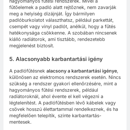
hagyományos fűtési rendszerek. Mivel a
fűtőelemek a padló alatt rejtőznek, nem zavarják
meg a helyiség dizájnját. Így bármilyen
padlóburkolatot választhatsz, például parkettát,
csempét vagy vinyl padlót, anélkül, hogy a fűtés
hatékonysága csökkenne. A szobában nincsenek
kiálló radiátorok, ami tisztább, rendezetebb
megjelenést biztosít.
5. Alacsonyabb karbantartási igény
A padlófűtésnek
alacsony a karbantartási igénye
,
különösen az elektromos rendszerek esetén. Nincs
szükség a rendszer gyakori ellenőrzésére, mint a
hagyományos fűtési rendszerek, például
radiátoroknál, ahol évente el kell végezni a
légtelenítést. A padlófűtésben lévő kábelek vagy
csövek hosszú élettartammal rendelkeznek, és ha
megfelelően telepítik, szinte karbantartás-
mentesek.