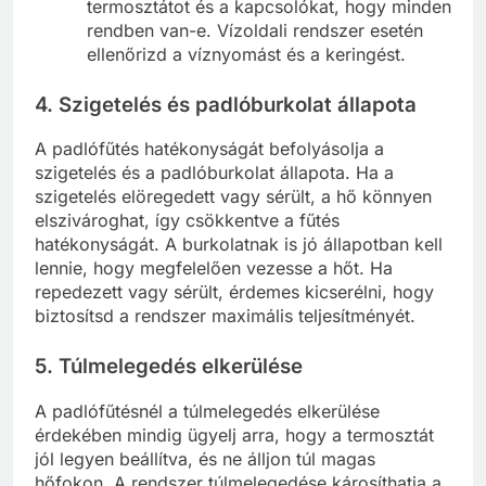
termosztátot és a kapcsolókat, hogy minden
rendben van-e. Vízoldali rendszer esetén
ellenőrizd a víznyomást és a keringést.
4. Szigetelés és padlóburkolat állapota
A padlófűtés hatékonyságát befolyásolja a
szigetelés és a padlóburkolat állapota. Ha a
szigetelés elöregedett vagy sérült, a hő könnyen
elszivároghat, így csökkentve a fűtés
hatékonyságát. A burkolatnak is jó állapotban kell
lennie, hogy megfelelően vezesse a hőt. Ha
repedezett vagy sérült, érdemes kicserélni, hogy
biztosítsd a rendszer maximális teljesítményét.
5. Túlmelegedés elkerülése
A padlófűtésnél a túlmelegedés elkerülése
érdekében mindig ügyelj arra, hogy a termosztát
jól legyen beállítva, és ne álljon túl magas
hőfokon. A rendszer túlmelegedése károsíthatja a