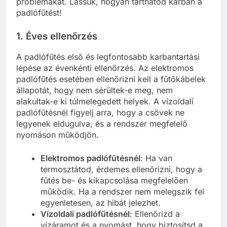
problémákat. Lássuk, hogyan tarthatod karban a
padlófűtést!
1. Éves ellenőrzés
A padlófűtés első és legfontosabb karbantartási
lépése az évenkénti ellenőrzés. Az elektromos
padlófűtés esetében ellenőrizni kell a fűtőkábelek
állapotát, hogy nem sérültek-e meg, nem
alakultak-e ki túlmelegedett helyek. A vízoldali
padlófűtésnél figyelj arra, hogy a csövek ne
legyenek eldugulva, és a rendszer megfelelő
nyomáson működjön.
Elektromos padlófűtésnél
: Ha van
termosztátod, érdemes ellenőrizni, hogy a
fűtés be- és kikapcsolása megfelelően
működik. Ha a rendszer nem melegszik fel
egyenletesen, az hibát jelezhet.
Vízoldali padlófűtésnél
: Ellenőrizd a
vízáramot és a nyomást, hogy biztosítsd a