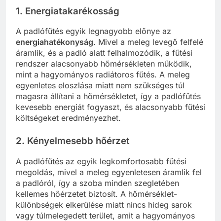
1. Energiatakarékosság
A padlófűtés egyik legnagyobb előnye az
energiahatékonyság
. Mivel a meleg levegő felfelé
áramlik, és a padló alatt felhalmozódik, a fűtési
rendszer alacsonyabb hőmérsékleten működik,
mint a hagyományos radiátoros fűtés. A meleg
egyenletes eloszlása miatt nem szükséges túl
magasra állítani a hőmérsékletet, így a padlófűtés
kevesebb energiát fogyaszt, és alacsonyabb fűtési
költségeket eredményezhet.
2. Kényelmesebb hőérzet
A padlófűtés az egyik legkomfortosabb fűtési
megoldás, mivel a meleg egyenletesen áramlik fel
a padlóról, így a szoba minden szegletében
kellemes hőérzetet biztosít. A hőmérséklet-
különbségek elkerülése miatt nincs hideg sarok
vagy túlmelegedett terület, amit a hagyományos