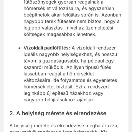
fűtőszőnyegek gyorsan reagálnak a
hőmérséklet változásaira, és egyszerűen
beépíthetők akár felújítás során is. Azonban
nagyobb terek fűtésére nem biztos, hogy a
legjobb választás, mivel az üzemeltetési
költségek magasabbak lehetnek.
Vízoldali padlófűtés
: A vízoldali rendszer
ideális nagyobb helyiségekhez, és hosszú
távon is gazdaságosabb, ha például egy
kazánról működik. Az ilyen típusú fűtés
lassabban reagál a hőmérséklet
változásaira, de folyamatos és egyenletes
hőmérsékletet biztosít. Ezt a rendszert
leginkább új építésű házakhoz vagy
nagyobb felújításokhoz ajánlják.
2. A helyiség mérete és elrendezése
A helyiség mérete és elrendezése meghatározza,
hogy melyik rendszer a legalkalmasabb. Kis