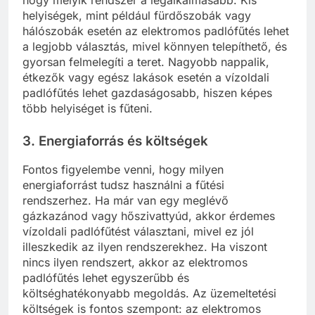
helyiségek, mint például fürdőszobák vagy
hálószobák esetén az elektromos padlófűtés lehet
a legjobb választás, mivel könnyen telepíthető, és
gyorsan felmelegíti a teret. Nagyobb nappalik,
étkezők vagy egész lakások esetén a vízoldali
padlófűtés lehet gazdaságosabb, hiszen képes
több helyiséget is fűteni.
3. Energiaforrás és költségek
Fontos figyelembe venni, hogy milyen
energiaforrást tudsz használni a fűtési
rendszerhez. Ha már van egy meglévő
gázkazánod vagy hőszivattyúd, akkor érdemes
vízoldali padlófűtést választani, mivel ez jól
illeszkedik az ilyen rendszerekhez. Ha viszont
nincs ilyen rendszert, akkor az elektromos
padlófűtés lehet egyszerűbb és
költséghatékonyabb megoldás. Az üzemeltetési
költségek is fontos szempont: az elektromos