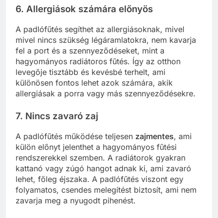
6. Allergiások számára előnyös
A padlófűtés segíthet az allergiásoknak, mivel
mivel nincs szükség légáramlatokra, nem kavarja
fel a port és a szennyeződéseket, mint a
hagyományos radiátoros fűtés. Így az otthon
levegője tisztább és kevésbé terhelt, ami
különösen fontos lehet azok számára, akik
allergiásak a porra vagy más szennyeződésekre.
7. Nincs zavaró zaj
A padlófűtés működése teljesen
zajmentes
, ami
külön előnyt jelenthet a hagyományos fűtési
rendszerekkel szemben. A radiátorok gyakran
kattanó vagy zúgó hangot adnak ki, ami zavaró
lehet, főleg éjszaka. A padlófűtés viszont egy
folyamatos, csendes melegítést biztosít, ami nem
zavarja meg a nyugodt pihenést.