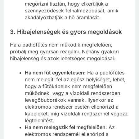
megőrizni tisztán, hogy elkerüljük a
szennyeződések felhalmozódását, amik
akadályozhatják a hő áramlását.
3. Hibajelenségek és gyors megoldások
Ha a padlófűtés nem működik megfelelően,
próbálj meg gyorsan reagálni. Néhány gyakori
hibajelenség és azok lehetséges megoldásai:
Ha nem fűt egyenletesen
: Ha a padlófűtés
nem melegíti fel az egész helyiséget, lehet,
hogy a fűtőkábelek nem megfelelően
működnek, vagy a vízoldali rendszerben
levegőbuborékok vannak. Ilyenkor az
elektromos rendszer esetén ellenőrizd a
kábeleket, míg vízoldali rendszernél végezz
légtelenítést.
Ha nem melegszik fel megfelelően
: Az
elektromos rendszernél ellenőrizd a