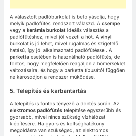
A választott padlóburkolat is befolyásolja, hogy
melyik padlófűtési rendszert válaszd. A
csempe
vagy a
kerámia burkolat
ideális választás a
padlófűtéshez, mivel jól vezeti a hőt. A
vinyl
burkolat is jó lehet, mivel rugalmas és szigetelő
hatású, így jól alkalmazható padlófűtéssel. A
parketta
esetében is használható padlófűtés, de
fontos, hogy megfelelően reagáljon a hőmérséklet
változásaira, és hogy a parketta típusától függően
ne károsodjon a rendszer működése.
5. Telepítés és karbantartás
A telepítés is fontos tényező a döntés során. Az
elektromos padlófűtés
telepítése egyszerűbb és
gyorsabb, mivel nincs szükség vízhálózat
kiépítésére. Ha gyors és költséghatékony
megoldásra van szükséged, az elektromos