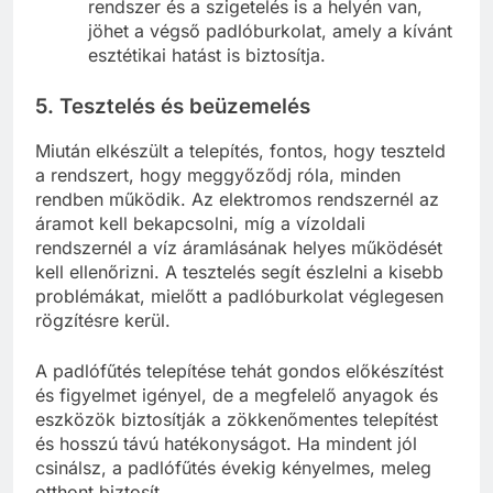
rendszer és a szigetelés is a helyén van,
jöhet a végső padlóburkolat, amely a kívánt
esztétikai hatást is biztosítja.
5. Tesztelés és beüzemelés
Miután elkészült a telepítés, fontos, hogy teszteld
a rendszert, hogy meggyőződj róla, minden
rendben működik. Az elektromos rendszernél az
áramot kell bekapcsolni, míg a vízoldali
rendszernél a víz áramlásának helyes működését
kell ellenőrizni. A tesztelés segít észlelni a kisebb
problémákat, mielőtt a padlóburkolat véglegesen
rögzítésre kerül.
A padlófűtés telepítése tehát gondos előkészítést
és figyelmet igényel, de a megfelelő anyagok és
eszközök biztosítják a zökkenőmentes telepítést
és hosszú távú hatékonyságot. Ha mindent jól
csinálsz, a padlófűtés évekig kényelmes, meleg
otthont biztosít.