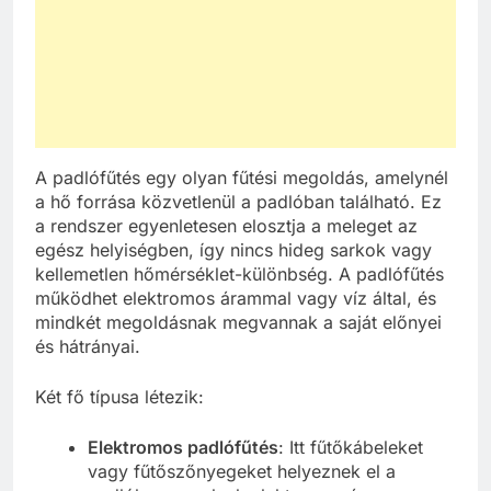
A padlófűtés egy olyan fűtési megoldás, amelynél
a hő forrása közvetlenül a padlóban található. Ez
a rendszer egyenletesen elosztja a meleget az
egész helyiségben, így nincs hideg sarkok vagy
kellemetlen hőmérséklet-különbség. A padlófűtés
működhet elektromos árammal vagy víz által, és
mindkét megoldásnak megvannak a saját előnyei
és hátrányai.
Két fő típusa létezik:
Elektromos padlófűtés
: Itt fűtőkábeleket
vagy fűtőszőnyegeket helyeznek el a