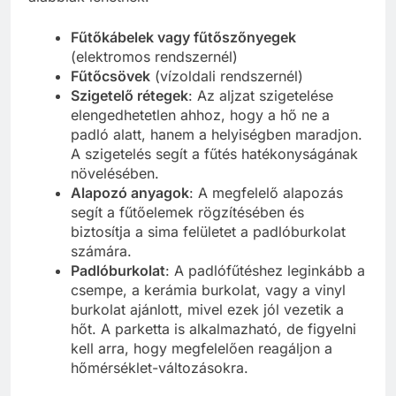
Fűtőkábelek vagy fűtőszőnyegek
(elektromos rendszernél)
Fűtőcsövek
(vízoldali rendszernél)
Szigetelő rétegek
: Az aljzat szigetelése
elengedhetetlen ahhoz, hogy a hő ne a
padló alatt, hanem a helyiségben maradjon.
A szigetelés segít a fűtés hatékonyságának
növelésében.
Alapozó anyagok
: A megfelelő alapozás
segít a fűtőelemek rögzítésében és
biztosítja a sima felületet a padlóburkolat
számára.
Padlóburkolat
: A padlófűtéshez leginkább a
csempe, a kerámia burkolat, vagy a vinyl
burkolat ajánlott, mivel ezek jól vezetik a
hőt. A parketta is alkalmazható, de figyelni
kell arra, hogy megfelelően reagáljon a
hőmérséklet-változásokra.