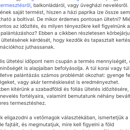
 termesztésről
, balkonládáról, vagy üvegházi nevelésről
ének saját termést, hiszen a házi paprika íze össze sem
tható a boltival. De mikor érdemes pontosan ültetni? Mié
ontos az időzítés, és milyen tényezőkre kell figyelnünk a
 palántázáshoz? Ebben a cikkben részletesen körbejárju
 ültetésének kérdését, hogy kezdők és tapasztalt kertés
rmációkhoz juthassanak.
lis ültetési időpont nem csupán a termés mennyiségét,
inőségét is alapjaiban befolyásolja. A túl korai vagy túl
illetve palántázás számos problémát okozhat: gyenge fe
égeket, vagy akár terméskiesést is eredményezhet.
ben kitérünk a szabadföldi és fóliás ültetés időzítésére,
nevelés fortélyaira, valamint bemutatunk néhány bevált
keres termesztéshez.
k eligazodni a vetőmagok választékában, ismertetjük a 
le fajtáit, és megmutatjuk, mire kell figyelni a föld