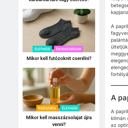
betegsé
kapjana
A papri
fagyves
palántá
ültetjü
ÉLETMÓD
ÉRDEKESSÉGEK
meggye
Mikor kell futózoknit cserélni?
elegend
elenged
fortélyá
A pap
EGÉSZSÉG
ÉLETMÓD
A papr
Mikor kell masszázsolajat újra
klímán 
venni?
az opti