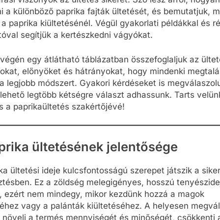
ni a különböző paprika fajták ültetését, és bemutatjuk, mi
 a paprika kiültetésénél. Végül gyakorlati példákkal és r
óval segítjük a kertészkedni vágyókat.
 végén egy átlátható táblázatban összefoglaljuk az ültet
okat, előnyöket és hátrányokat, hogy mindenki megtalál
 legjobb módszert. Gyakori kérdéseket is megválaszol
lehető legtöbb kétségre választ adhassunk. Tarts velün
 is a paprikaültetés szakértőjévé!
prika ültetésének jelentősége
ka ültetési ideje kulcsfontosságú szerepet játszik a sike
tésben. Ez a zöldség melegigényes, hosszú tenyészide
, ezért nem mindegy, mikor kezdünk hozzá a magok
éhez vagy a palánták kiültetéséhez. A helyesen megvál
 növeli a termés mennyiségét és minőségét, csökkenti 