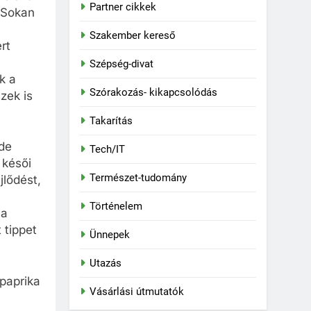
Partner cikkek
. Sokan
Szakember kereső
rt
Szépség-divat
k a
Szórakozás- kikapcsolódás
zek is
Takarítás
 de
Tech/IT
 késői
Természet-tudomány
jlődést,
Történelem
 a
 tippet
Ünnepek
Utazás
paprika
Vásárlási útmutatók