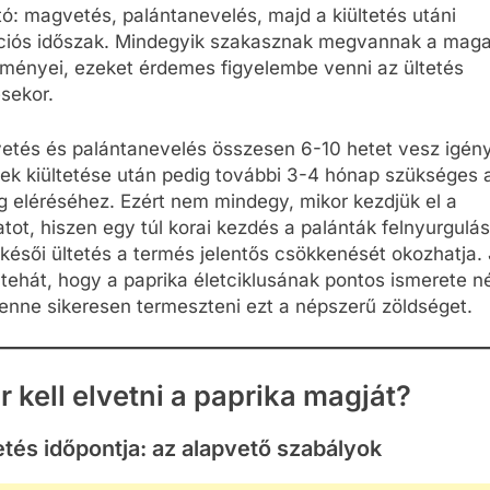
ó: magvetés, palántanevelés, majd a kiültetés utáni
ciós időszak. Mindegyik szakasznak megvannak a maga 
ményei, ezeket érdemes figyelembe venni az ültetés
sekor.
etés és palántanevelés összesen 6-10 hetet vesz igény
k kiültetése után pedig további 3-4 hónap szükséges a
g eléréséhez. Ezért nem mindegy, mikor kezdjük el a
tot, hiszen egy túl korai kezdés a palánták felnyurgulás
 késői ültetés a termés jelentős csökkenését okozhatja. 
 tehát, hogy a paprika életciklusának pontos ismerete né
enne sikeresen termeszteni ezt a népszerű zöldséget.
r kell elvetni a paprika magját?
és időpontja: az alapvető szabályok