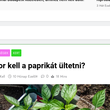
t
SÉGEK
KERT
r kell a paprikát ültetni?
0
Kell
10 Hónap Ezelőtt
18 Mins