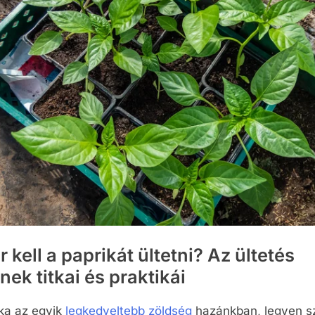
 kell a paprikát ültetni? Az ültetés
nek titkai és praktikái
ka az egyik
legkedveltebb zöldség
hazánkban, legyen s