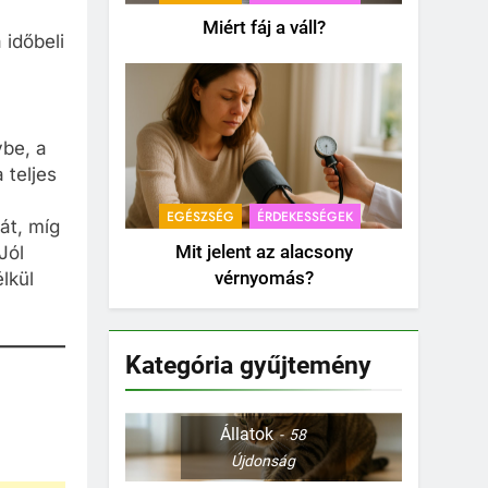
Miért fáj a váll?
időbeli
be, a
 teljes
EGÉSZSÉG
ÉRDEKESSÉGEK
át, míg
Mit jelent az alacsony
Jól
vérnyomás?
lkül
Kategória gyűjtemény
Állatok
58
Újdonság