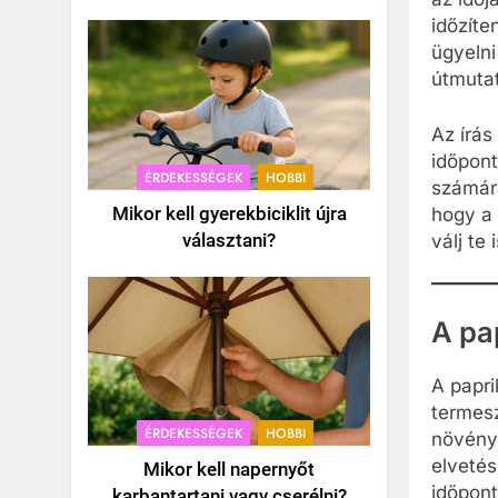
időzíte
ügyelni
útmutat
Az írás
időpont
ÉRDEKESSÉGEK
HOBBI
számára
Mikor kell gyerekbiciklit újra
hogy a 
választani?
válj te
A pa
A papri
termesz
ÉRDEKESSÉGEK
HOBBI
növény
elvetés
Mikor kell napernyőt
időpont
karbantartani vagy cserélni?