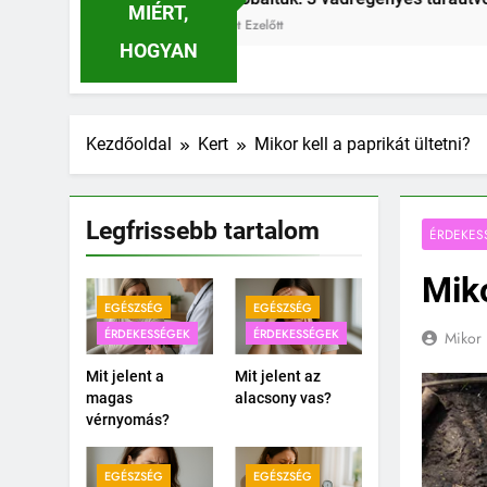
MIÉRT,
3 Hét Ezelőt
HOGYAN
Kezdőoldal
Kert
Mikor kell a paprikát ültetni?
Legfrissebb tartalom
ÉRDEKES
Miko
EGÉSZSÉG
EGÉSZSÉG
ÉRDEKESSÉGEK
ÉRDEKESSÉGEK
Mikor 
Mit jelent a
Mit jelent az
magas
alacsony vas?
vérnyomás?
EGÉSZSÉG
EGÉSZSÉG