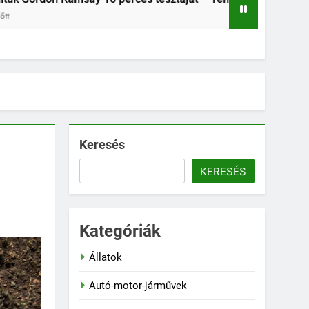
1 Nap Ezelőtt
3 Nap Eze
Keresés
KERESÉS
Kategóriák
Állatok
Autó-motor-járművek