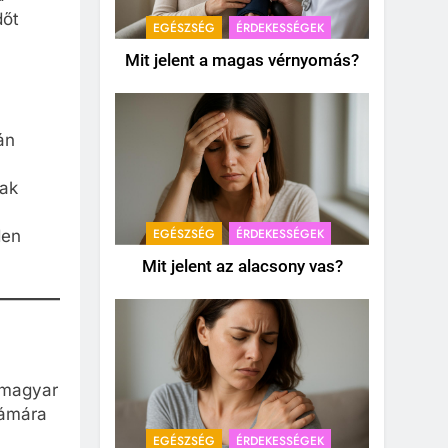
dőt
EGÉSZSÉG
ÉRDEKESSÉGEK
Mit jelent a magas vérnyomás?
a
án
nak
EGÉSZSÉG
ÉRDEKESSÉGEK
den
Mit jelent az alacsony vas?
 magyar
zámára
EGÉSZSÉG
ÉRDEKESSÉGEK