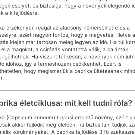
gek esélyét, és biztosítja, hogy a növények elegendő i
k a kifejlődésre.
ka érzékenyen reagál az alacsony hőmérsékletre és a
zélyre, ezért nagyon fontos, hogy a magvetés, illetve 
zás idején már tartósan meleg legyen az idő. Ha túl kor
k el a magokat, a csírázás vontatottá válik, a palánták
ngülhetnek. Ha viszont túl későn, a növények nem jut
ő időhöz, így a terméshozam csökkenhet. Ezért is
hetetlen, hogy megismerjük a paprika ültetésének min
t.
rika életciklusa: mit kell tudni róla?
ika (Capsicum annuum) trópusi eredetű növény, ezért a
csak akkor fejlődik megfelelően, ha biztosítani tudjuk s
mális körülményeket. A paprika fejlődése 3 fő szakaszra