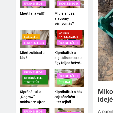
ÉRDEKESSÉGEK
ÉRDEKESSÉGEK
Miért fáj a váll?
Mit jelent az
alacsony
vérnyomás?
CSALÁD-
GYEREK-
EGÉSZSÉG
KAPCSOLATOK
ÉRDEKESSÉGEK
ÉRDEKESSÉGEK
Miért zsibbad a
Kipróbáltuk a
kéz?
digitális detoxot:
Egy teljes hétvége
okostelefon
ÉRDEKESSÉGEK
nélkül a
ÉRDEKESSÉGEK
családdal.
KIPRÓBÁLTUK-
TESZTELTÜK
ÉTEL-ITAL
Mikor
Kipróbáltuk a
Kipróbáltuk a házi
„Regrow”
sajtkészítést 1
idejé
módszert: Újranő
liter tejből –
a bolti
Megéri a
A papri
ÉRDEKESSÉGEK
póréhagyma egy
macerát?