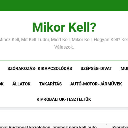
Mikor Kell?
Mihez Kell, Mit Kell Tudni, Miért Kell, Mikor Kell, Hogyan Kell? K
Válaszok.
SZÓRAKOZÁS- KIKAPCSOLÓDÁS
SZÉPSÉG-DIVAT
MU
OK
ÁLLATOK
TAKARÍTÁS
AUTÓ-MOTOR-JÁRMŰVEK
KIPRÓBÁLTUK-TESZTELTÜK
tuk Gordon Ramsay 10 perces tésztáját – Tényleg megvan 10 p