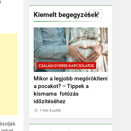
a
Kiemelt begegyzések
PCSOLATOK
CSALÁD-G
CSALÁD-GYEREK-KAPCSOLATOK
ÉRDEKESS
unk
Mikor a legjobb megörökíteni
Mikor kel
átizsákot
a pocakot? – Tippek a
valami b
kismama fotózás
1 Hét Ezel
időzítéséhez
1 Hét Ezelőtt
ásolják
 lehet