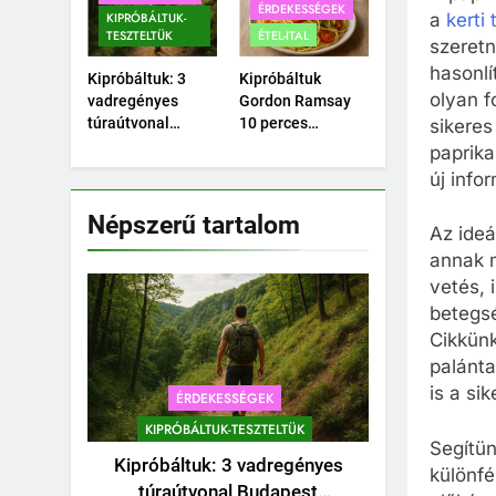
ÉRDEKESSÉGEK
a
kerti
pohár vízben?
KIPRÓBÁLTUK-
TESZTELTÜK
ÉTEL-ITAL
szeretn
hasonlí
Kipróbáltuk: 3
Kipróbáltuk
olyan f
vadregényes
Gordon Ramsay
túraútvonal
10 perces
sikeres
Budapest
tésztáját –
paprika
közelében,
Tényleg megvan
új info
amihez nem kell
10 perc alatt?
autó.
Népszerű tartalom
Az ideá
annak m
vetés, 
betegs
Cikkünk
palánta
is a si
ÉRDEKESSÉGEK
KIPRÓBÁLTUK-TESZTELTÜK
Segítün
Kipróbáltuk: 3 vadregényes
különfé
túraútvonal Budapest