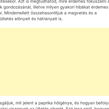
ítésekor. Azt is megtudhatod, mire érdemes fókuszálni 
k gondozásánál, illetve milyen gyakori hibákat érdemes
ni. Mindemellett összehasonlítjuk a magvetés és a
ültetés előnyeit és hátrányait is.
OK
CSALÁD-GYEREK-KAPCSOLATOK
CSALÁD-GYEREK-KA
ÉRDEKESSÉGEK
ÉRDEKESSÉGEK
Mikor kell légzésfigyelőt
Hogyan válassz
r a
cserélni babáknál?
strapabíró túrah
ium
gyermekeknek?
1 Hét Ezelőtt
1 Hét Ezelőtt
gáljuk, mit jelent a paprika hőigénye, és hogyan befoly
árási viszonyok az ültetés sikerét. Szó lesz arról, hogyan