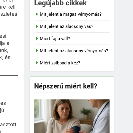
Legújabb cikkek
re kell
észletes
Mit jelent a magas vérnyomás?
Mit jelent az alacsony vas?
ési
Miért fáj a váll?
ja a
unk,
Mit jelent az alacsony vérnyomás?
k, és
Miért zsibbad a kéz?
Népszerű miért kell?
res
jű
asztott
a