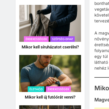
bonthat
vegetá
követel
tervezé
A magv
növénye
ÉRDEKESSÉGEK
SZÉPSÉG-DIVAT
érettsé
Mikor kell síruházatot cserélni?
folyama
egy túl
látható
nehéz l
Miko
ÉLETMÓD
ÉRDEKESSÉGEK
Mikor kell új futóórát venni?
Magvet