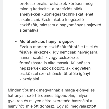
professzionális fodrászok körében még
mindig kedveltek a precíziós ollók,
amelyekkel különleges technikákat lehet
alkalmazni. Ezek inkább kiegészítő
eszközök, mintsem a hagyományos hajnyíró
alternatívái.
Multifunkciós hajnyíró gépek
Ezek a modern eszközök többféle fejjel és
fésűvel érkeznek, így nemcsak hajvágásra,
hanem szakáll- vagy testszőrzet
formázására is alkalmasak. Különösen
népszerűek azok között, akik egyetlen
eszközzel szeretnének többféle igényt
kiszolgálni.
Minden típusnak megvannak a maga előnyei és
hátrányai, ezért érdemes átgondolni, milyen
gyakran és milyen célra szeretnéd használni a
hajnyírót, mielőtt döntesz. Egy jól megválasztott