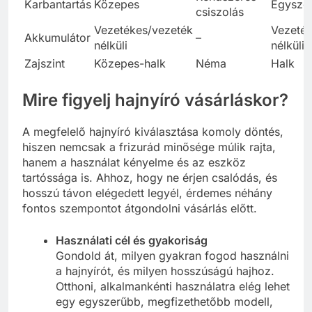
Karbantartás
Közepes
Egysze
csiszolás
Vezetékes/vezeték
Vezeték
Akkumulátor
–
nélküli
nélküli
Zajszint
Közepes-halk
Néma
Halk
Mire figyelj hajnyíró vásárláskor?
A megfelelő hajnyíró kiválasztása komoly döntés,
hiszen nemcsak a frizurád minősége múlik rajta,
hanem a használat kényelme és az eszköz
tartóssága is. Ahhoz, hogy ne érjen csalódás, és
hosszú távon elégedett legyél, érdemes néhány
fontos szempontot átgondolni vásárlás előtt.
Használati cél és gyakoriság
Gondold át, milyen gyakran fogod használni
a hajnyírót, és milyen hosszúságú hajhoz.
Otthoni, alkalmankénti használatra elég lehet
egy egyszerűbb, megfizethetőbb modell,