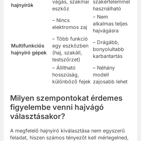
vágás, szakmai
szakértelemmel
hajnyírók
eszköz
használható
– Nem
– Nincs
alkalmas teljes
elektromos zaj
hajvágásra
– Több funkció
– Drágább,
Multifunkciós
egy eszközben
bonyolultabb
hajnyíró gépek
(haj, szakáll,
karbantartás
testszőrzet)
– Állítható
– Néhány
hosszúság,
modell
különböző fejek
zajosabb lehet
Milyen szempontokat érdemes
figyelembe venni hajvágó
választásakor?
A megfelelő hajnyíró kiválasztása nem egyszerű
feladat, hiszen számos tényezőt kell mérlegelned,