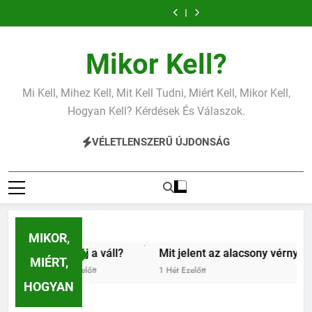
Ugrás
vérnyomás?
a
tartalomra
Mikor Kell?
Mi Kell, Mihez Kell, Mit Kell Tudni, Miért Kell, Mikor Kell,
Hogyan Kell? Kérdések És Válaszok.
VÉLETLENSZERŰ ÚJDONSÁG
MIKOR,
Miért fáj a váll?
Mit jelent az alacsony vérnyomás?
MIÉRT,
5 Nap Ezelőtt
1 Hét Ezelőtt
HOGYAN