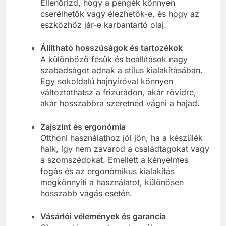
Ellenőrizd, hogy a pengék könnyen
cserélhetők vagy élezhetők-e, és hogy az
eszközhöz jár-e karbantartó olaj.
Állítható hosszúságok és tartozékok
A különböző fésűk és beállítások nagy
szabadságot adnak a stílus kialakításában.
Egy sokoldalú hajnyíróval könnyen
változtathatsz a frizurádon, akár rövidre,
akár hosszabbra szeretnéd vágni a hajad.
Zajszint és ergonómia
Otthoni használathoz jól jön, ha a készülék
halk, így nem zavarod a családtagokat vagy
a szomszédokat. Emellett a kényelmes
fogás és az ergonómikus kialakítás
megkönnyíti a használatot, különösen
hosszabb vágás esetén.
Vásárlói vélemények és garancia