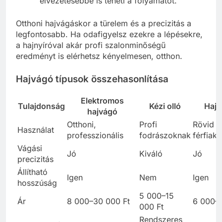
élvezetesebbé is teheti a folyamatot.
Otthoni hajvágáskor a türelem és a precizitás a
legfontosabb. Ha odafigyelsz ezekre a lépésekre,
a hajnyíróval akár profi szalonminőségű
eredményt is elérhetsz kényelmesen, otthon.
Hajvágó típusok összehasonlítása
Elektromos
Tulajdonság
Kézi olló
Hajn
hajvágó
Otthoni,
Profi
Rövid h
Használat
professzionális
fodrászoknak
férfiak
Vágási
Jó
Kiváló
Jó
precizitás
Állítható
Igen
Nem
Igen
hosszúság
5 000–15
Ár
8 000–30 000 Ft
6 000–
000 Ft
Rendszeres