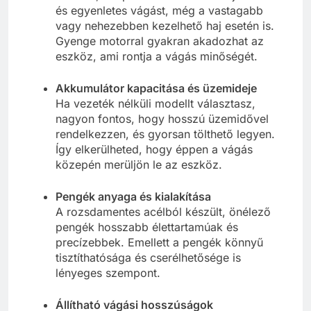
és egyenletes vágást, még a vastagabb
vagy nehezebben kezelhető haj esetén is.
Gyenge motorral gyakran akadozhat az
eszköz, ami rontja a vágás minőségét.
Akkumulátor kapacitása és üzemideje
Ha vezeték nélküli modellt választasz,
nagyon fontos, hogy hosszú üzemidővel
rendelkezzen, és gyorsan tölthető legyen.
Így elkerülheted, hogy éppen a vágás
közepén merüljön le az eszköz.
Pengék anyaga és kialakítása
A rozsdamentes acélból készült, önélező
pengék hosszabb élettartamúak és
precízebbek. Emellett a pengék könnyű
tisztíthatósága és cserélhetősége is
lényeges szempont.
Állítható vágási hosszúságok