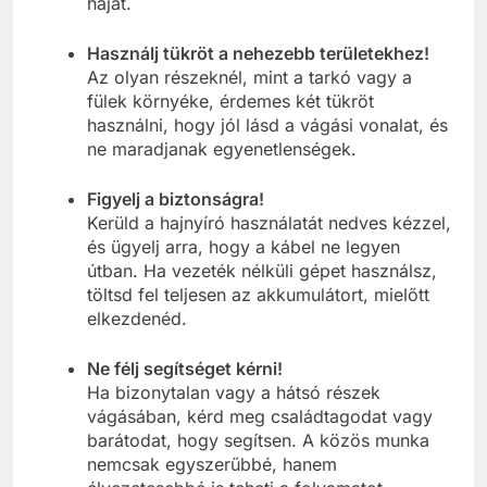
hajat.
Használj tükröt a nehezebb területekhez!
Az olyan részeknél, mint a tarkó vagy a
fülek környéke, érdemes két tükröt
használni, hogy jól lásd a vágási vonalat, és
ne maradjanak egyenetlenségek.
Figyelj a biztonságra!
Kerüld a hajnyíró használatát nedves kézzel,
és ügyelj arra, hogy a kábel ne legyen
útban. Ha vezeték nélküli gépet használsz,
töltsd fel teljesen az akkumulátort, mielőtt
elkezdenéd.
Ne félj segítséget kérni!
Ha bizonytalan vagy a hátsó részek
vágásában, kérd meg családtagodat vagy
barátodat, hogy segítsen. A közös munka
nemcsak egyszerűbbé, hanem