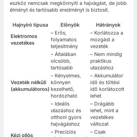
eszköz nemcsak megkönnyíti a hajvágást, de jobb
élményt és tartósabb eredményt is biztosít.
Hajnyíró típusa
Előnyök
Hátrányok
– Erős,
– Korlátozza a
Elektromos
folyamatos
mozgást a
vezetékes
teljesítmény
vezeték
– Általában
– Nem mindig
olcsóbb,
praktikus
tartósabb
utazáshoz
– Kényelmes,
– Akkumulátor
Vezeték nélküli
könnyen
idő és töltési
(akkumulátoros)
kezelhető,
idő korlátozott
hordozható
lehet
– Ideális
– Drágább
utazáshoz és
lehet, mint a
otthoni gyors
vezetékes
hajvágáshoz
változat
– Precíziós
– Csak
Kézi ollós