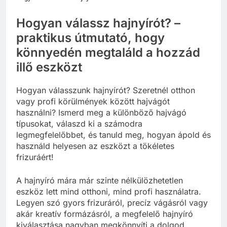
Hogyan válassz hajnyírót? –
praktikus útmutató, hogy
könnyedén megtaláld a hozzád
illő eszközt
Hogyan válasszunk hajnyírót? Szeretnél otthon
vagy profi körülmények között hajvágót
használni? Ismerd meg a különböző hajvágó
típusokat, válaszd ki a számodra
legmegfelelőbbet, és tanuld meg, hogyan ápold és
használd helyesen az eszközt a tökéletes
frizuráért!
A hajnyíró mára már szinte nélkülözhetetlen
eszköz lett mind otthoni, mind profi használatra.
Legyen szó gyors frizuráról, precíz vágásról vagy
akár kreatív formázásról, a megfelelő hajnyíró
kiválasztása nagyban megkönnyíti a dolgod.