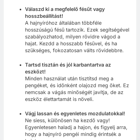
Válaszd ki a megfelelő fésűt vagy
hosszbeállítást!
A hajnyíróhoz általában többféle
hosszúságú fésű tartozik. Ezek segítségével
szabályozhatod, milyen rövidre vágod a
hajat. Kezdd a hosszabb fésűvel, és ha
szükséges, fokozatosan válts rövidebbre.
Tartsd tisztán és jól karbantartva az
eszközt!
Minden használat után tisztítsd meg a
pengéket, és időnként olajozd meg őket. Ez
nemcsak a vágás minőségét javítja, de az
eszköz élettartamát is növeli.
Vágj lassan és egyenletes mozdulatokkal!
Ne siess, különösen ha kezdő vagy!
Egyenletesen haladj a hajon, és figyelj arra,
hogy a hajnyíró pengéi mindig érintsék a