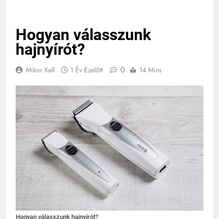
Hogyan válasszunk
hajnyírót?
0
Mikor Kell
1 Év Ezelőtt
14 Mins
Hogyan válasszunk hajnyírót?