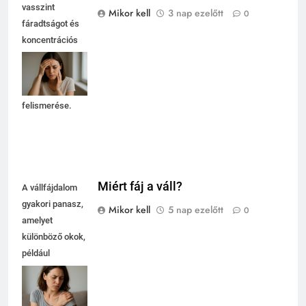
vasszint
Mikor kell
3 nap ezelőtt
0
fáradtságot és
koncentrációs
nehézségeket
okozhat, ezért
fontos a tünetek
felismerése.
Miért fáj a váll?
A vállfájdalom
gyakori panasz,
Mikor kell
5 nap ezelőtt
0
amelyet
különböző okok,
például
túlterhelés vagy
sérülés okozhat.
Fontos a