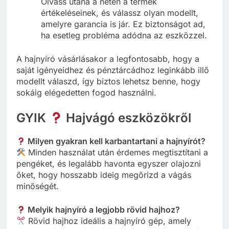
Olvass utána a neten a termék
értékeléseinek, és válassz olyan modellt,
amelyre garancia is jár. Ez biztonságot ad,
ha esetleg probléma adódna az eszközzel.
A hajnyíró vásárlásakor a legfontosabb, hogy a
saját igényeidhez és pénztárcádhoz leginkább illő
modellt válaszd, így biztos lehetsz benne, hogy
sokáig elégedetten fogod használni.
GYIK
Hajvágó eszközökről
Milyen gyakran kell karbantartani a hajnyírót?
Minden használat után érdemes megtisztítani a
pengéket, és legalább havonta egyszer olajozni
őket, hogy hosszabb ideig megőrizd a vágás
minőségét.
Melyik hajnyíró a legjobb rövid hajhoz?
Rövid hajhoz ideális a hajnyíró gép, amely