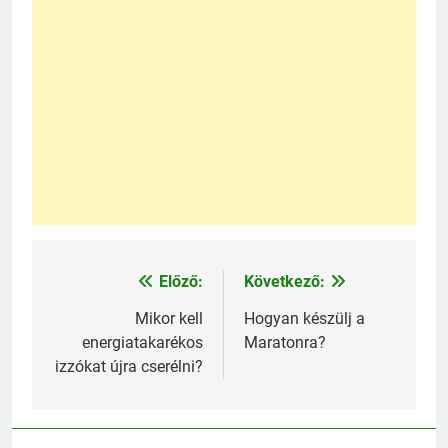
Előző:
Következő:
Bejegyzés
navigáció
Mikor kell
Hogyan készülj a
energiatakarékos
Maratonra?
izzókat újra cserélni?