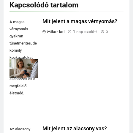
Kapcsolódó tartalom
Mit jelent a magas vérnyomás?
A magas
vérnyomás
Mikor kell
1 nap ezelőtt
0
gyakran
tünetmentes, de
komoly
kockázatokat
rejt. Fontos a
rendszeres
ellenőrzés és a
megfelelő
életmód.
Mit jelent az alacsony vas?
Az alacsony