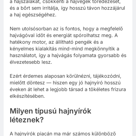
a hajszálakat, csökkenti a hajvégek töredezését,
és a bőrt sem irritálja, így hosszú távon hozzájárul
a haj egészségéhez.
Nem utolsósorban az is fontos, hogy a megfelelő
hajvágóval időt és energiát spórolhatsz meg. A
hatékony motor, az állítható pengék és a
kényelmes kialakítás mind-mind megkönnyítik a
használatot, így a hajvágás folyamata gyorsabb és
élvezetesebb lesz.
Ezért érdemes alaposan körülnézni, tájékozódni,
mielőtt döntesz — hiszen egy jó hajnyíró hosszú
éveken át lehet a legjobb társad a tökéletes frizura
elkészítésében.
Milyen típusú hajnyírók
léteznek?
A hajnyírók piacán ma már számos különböző