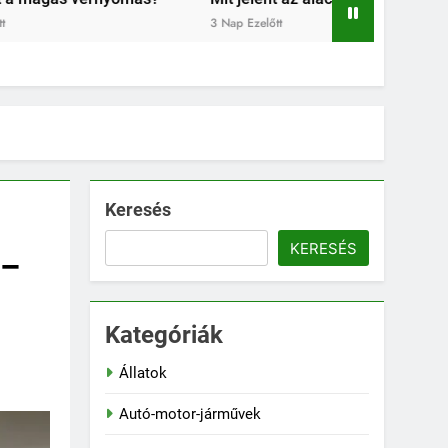
zelőtt
1 Hét Ezelőtt
1 Hét
Keresés
KERESÉS
 –
Kategóriák
Állatok
Autó-motor-járművek