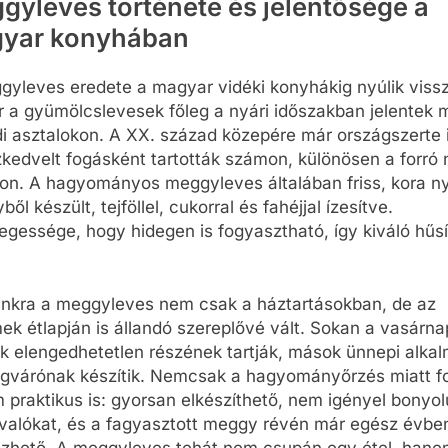
gyleves története és jelentősége a
yar konyhában
gyleves eredete a magyar vidéki konyhákig nyúlik viss
r a gyümölcslevesek főleg a nyári időszakban jelentek 
di asztalokon. A XX. század közepére már országszerte 
kedvelt fogásként tartották számon, különösen a forró 
on. A hagyományos meggyleves általában friss, kora ny
ől készült, tejföllel, cukorral és fahéjjal ízesítve.
egessége, hogy hidegen is fogyasztható, így kiváló hűsí
inkra a meggyleves nem csak a háztartásokban, de az
ek étlapján is állandó szereplővé vált. Sokan a vasárna
k elengedhetetlen részének tartják, mások ünnepi alkal
gvárónak készítik. Nemcsak a hagyományőrzés miatt f
praktikus is: gyorsan elkészíthető, nem igényel bonyol
valókat, és a fagyasztott meggy révén már egész évbe