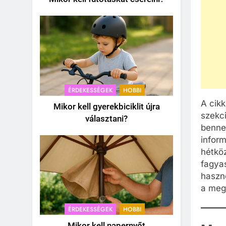
ÉRDEKESSÉGEK
HOBBI
A cik
Mikor kell gyerekbiciklit újra
szekci
választani?
benne
infor
hétkö
fagya
haszno
a meg
ÉRDEKESSÉGEK
HOBBI
Mikor kell napernyőt