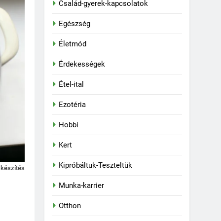
Család-gyerek-kapcsolatok
Egészség
Életmód
Érdekességek
Étel-ital
Ezotéria
Hobbi
Kert
Kipróbáltuk-Teszteltük
a készítés
Munka-karrier
Otthon