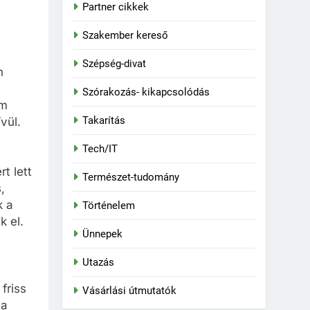
Partner cikkek
Szakember kereső
Szépség-divat
n
Szórakozás- kikapcsolódás
em
Takarítás
vül.
Tech/IT
t lett
Természet-tudomány
,
k a
Történelem
k el.
Ünnepek
Utazás
friss
Vásárlási útmutatók
 a