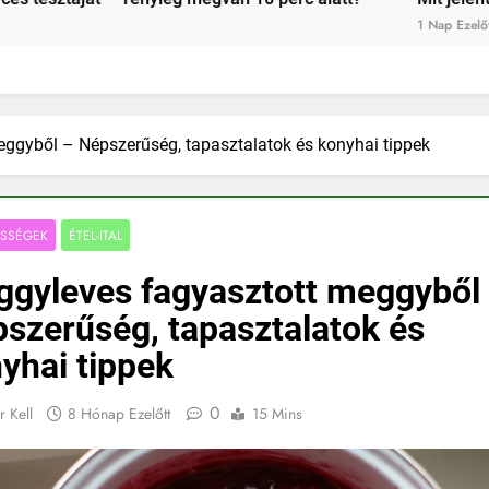
3 Nap Ezelőtt
5 Nap E
ggyből – Népszerűség, tapasztalatok és konyhai tippek
ESSÉGEK
ÉTEL-ITAL
gyleves fagyasztott meggyből
szerűség, tapasztalatok és
yhai tippek
0
r Kell
8 Hónap Ezelőtt
15 Mins