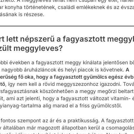
zhető. A meggyleves tehát nem csupán egy étel, hane
r konyha történetének, családi emlékeknek és az évsz
ásának is részese.
rt lett népszerű a fagyasztott meggy
zült meggyleves?
bbi években a fagyasztott meggy kínálata jelentősen bő
a nagyobb áruházláncok és helyi piacok is követnek.
A
erűség fő oka, hogy a fagyasztott gyümölcs egész év
ető
, így nem kell a rövid meggyszezonhoz igazodni. Tov
rsfagyasztásnak köszönhetően a meggy megőrzi beltart
it, ami azt jelenti, hogy a fagyasztott változat vitamin- 
ianyag-tartalma alig marad el a friss gyümölcstől.
fontos szempont az ár és a praktikusság. A fagyasztott
 általában már magozott állapotban kerül a csomagolá