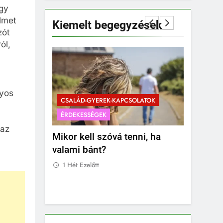
ogy
elmet
Kiemelt begegyzések
zót
ól,
nyos
CSALÁD-GYEREK-KAPCSOLATOK
CSALÁD-G
SOLATOK
ÉRDEKESSÉGEK
ÉRDEKESS
 az
egörökíteni
Mikor kell szóvá tenni, ha
Mikor kel
ek a
valami bánt?
iskolába
1 Hét Ezelőtt
1 Hét Ezel