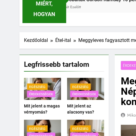
MIÉRT,
1 Nap Ezelőtt
HOGYAN
Kezdőoldal
Étel-ital
Meggyleves fagyasztott me
Legfrissebb tartalom
ÉRDEK
Meg
EGÉSZSÉG
EGÉSZSÉG
Nép
ÉRDEKESSÉGEK
ÉRDEKESSÉGEK
kon
Mit jelent a magas
Mit jelent az
vérnyomás?
alacsony vas?
Miko
EGÉSZSÉG
EGÉSZSÉG