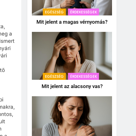
EGÉSZSÉG
ÉRDEKESSÉGEK
Mit jelent a magas vérnyomás?
za,
meg a
ismert
nyári
ári
tő
EGÉSZSÉG
ÉRDEKESSÉGEK
Mit jelent az alacsony vas?
pi
makra,
ontos,
ult
n