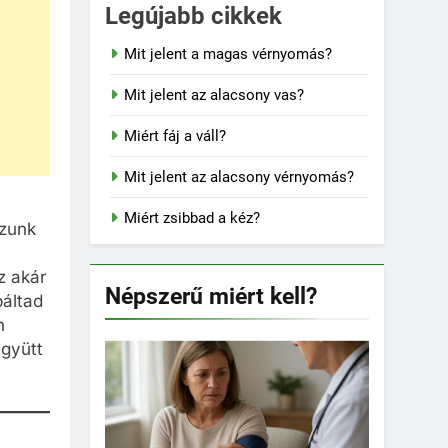
Legújabb cikkek
Mit jelent a magas vérnyomás?
Mit jelent az alacsony vas?
Miért fáj a váll?
Mit jelent az alacsony vérnyomás?
Miért zsibbad a kéz?
ízunk
z akár
Népszerű miért kell?
báltad
n
együtt