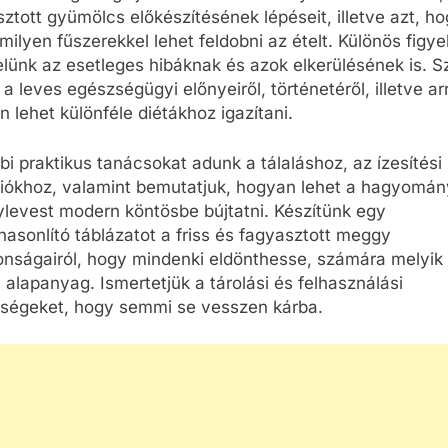
ztott gyümölcs előkészítésének lépéseit, illetve azt, h
milyen fűszerekkel lehet feldobni az ételt. Különös figy
lünk az esetleges hibáknak és azok elkerülésének is. S
 a leves egészségügyi előnyeiről, történetéről, illetve arr
 lehet különféle diétákhoz igazítani.
i praktikus tanácsokat adunk a tálaláshoz, az ízesítési
ciókhoz, valamint bemutatjuk, hogyan lehet a hagyomá
CSALÁD-GYEREK-KAPCSOLATOK
levest modern köntösbe bújtatni. Készítünk egy
ÉRDEKESSÉGEK
CSALÁD-GYEREK-KAPC
asonlító táblázatot a friss és fagyasztott meggy
donságairól, hogy mindenki eldönthesse, számára melyik
Hogyan válasszunk strapabíró
Mikor a legjobb m
s alapanyag. Ismertetjük a tárolási és felhasználási
túrahátizsákot gyermekeknek?
a pocakot? – Tipp
őségeket, hogy semmi se vesszen kárba.
kismama fotózás
1 Hét Ezelőtt
időzítéséhez
1 Hét Ezelőtt