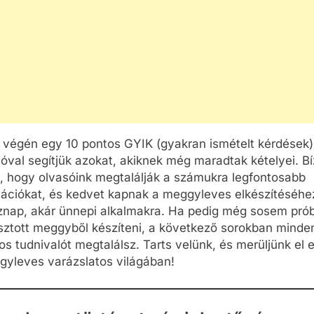
k végén egy 10 pontos GYIK (gyakran ismételt kérdések)
óval segítjük azokat, akiknek még maradtak kételyei. B
, hogy olvasóink megtalálják a számukra legfontosabb
mációkat, és kedvet kapnak a meggyleves elkészítéséhe
znap, akár ünnepi alkalmakra. Ha pedig még sosem pró
sztott meggyből készíteni, a következő sorokban minde
s tudnivalót megtalálsz. Tarts velünk, és merüljünk el 
gyleves varázslatos világában!