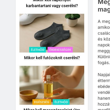
Meg
karbantartani vagy cserélni?
mag
A meg
amiko
csalá
és köz
napok
ÉLETMÓD
ÉRDEKESSÉGEK
meggyb
Különl
Mikor kell futózoknit cserélni?
fogás.
Napja
étterm
ebéde
vendé
hanem 
EGÉSZSÉG
ÉLETMÓD
hozzá