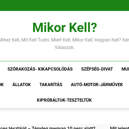
Mikor Kell?
Mihez Kell, Mit Kell Tudni, Miért Kell, Mikor Kell, Hogyan Kell? K
Válaszok.
SZÓRAKOZÁS- KIKAPCSOLÓDÁS
SZÉPSÉG-DIVAT
MU
OK
ÁLLATOK
TAKARÍTÁS
AUTÓ-MOTOR-JÁRMŰVEK
KIPRÓBÁLTUK-TESZTELTÜK
agas vérnyomás?
Mit jelent az alacsony vas?
Miért