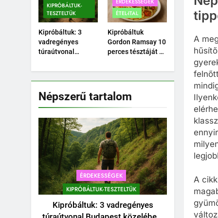
Nép
ÉRDEKESSÉGEK
KIPRÓBÁLTUK-
tip
TESZTELTÜK
ÉTEL-ITAL
Kipróbáltuk: 3
Kipróbáltuk
A meg
vadregényes
Gordon Ramsay 10
hűsít
túraútvonal
perces tésztáját –
Budapest
Tényleg megvan
gyere
közelében, amihez
10 perc alatt?
felnőt
nem kell autó.
mindig
Népszerű tartalom
Ilyen
elérhe
klassz
ennyi
milye
legjob
ÉRDEKESSÉGEK
A cikk
KIPRÓBÁLTUK-TESZTELTÜK
magab
gyümöl
Kipróbáltuk: 3 vadregényes
változ
túraútvonal Budapest közelében,