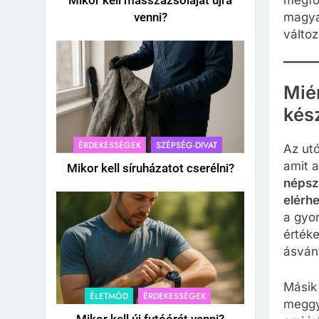
megfő
Mikor kell masszázsolajat újra
magya
venni?
változ
Mié
kés
ÉRDEKESSÉGEK
SZÉPSÉG-DIVAT
Az utó
amit 
Mikor kell síruházatot cserélni?
népsz
elérh
a gyo
értéke
ásvány
Másik 
ÉLETMÓD
ÉRDEKESSÉGEK
meggy