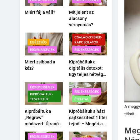
ÉRDEKESSÉGEK
ÉRDEKESSÉGEK
Miért fáj a váll?
Mit jelent az
alacsony
vérnyomás?
CSALÁD-GYEREK-
EGÉSZSÉG
KAPCSOLATOK
ÉRDEKESSÉGEK
ÉRDEKESSÉGEK
Miért zsibbad a
Kipróbáltuk a
kéz?
digitális detoxot:
Egy teljes hétvége
okostelefon nélkül
a családdal.
ÉRDEKESSÉGEK
ÉRDEKESSÉGEK
KIPRÓBÁLTUK-
TESZTELTÜK
ÉTEL-ITAL
A meggyle
Kipróbáltuk a
Kipróbáltuk a házi
titkait!
„Regrow”
sajtkészítést 1 liter
módszert: Újranő a
tejből – Megéri a
Meg
bolti póréhagyma
macerát?
egy pohár vízben?
ÉRDEKESSÉGEK