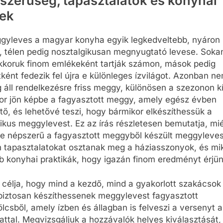
szerűség, tapasztalatok és konyhai
pek
gyleves a magyar konyha egyik legkedveltebb, nyáron
ő, télen pedig nosztalgikusan megnyugtató levese. Soka
kkoruk finom emlékeként tartják számon, mások pedig
tként fedezik fel újra e különleges ízvilágot. Azonban n
 áll rendelkezésre friss meggy, különösen a szezonon kí
kor jön képbe a fagyasztott meggy, amely egész évben
tő, és lehetővé teszi, hogy bármikor elkészíthessük a
ikus meggylevest. Ez az írás részletesen bemutatja, miér
re népszerű a fagyasztott meggyből készült meggyleves
n tapasztalatokat osztanak meg a háziasszonyok, és mi
b konyhai praktikák, hogy igazán finom eredményt érjün
 célja, hogy mind a kezdő, mind a gyakorlott szakácsok
iztosan készíthessenek meggylevest fagyasztott
csből, amely ízben és állagban is felveszi a versenyt a 
attal. Megvizsgáljuk a hozzávalók helyes kiválasztását,