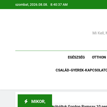
Ugrás
szombat, 2026.08.08.
8:40:42 AM
a
tartalomra
Mi Kell, 
EGÉSZSÉG
OTTHON
CSALÁD-GYEREK-KAPCSOLAT
MIKOR,
ztáját – Tényleg megvan 10 perc alatt?
Mit jelent a m