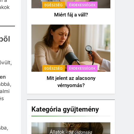
m a
EGÉSZSÉG
ÉRDEKESSÉGEK
akok
Miért fáj a váll?
ből
vült,
EGÉSZSÉG
ÉRDEKESSÉGEK
ben
Mit jelent az alacsony
ábbá,
vérnyomás?
almi
és
Kategória gyűjtemény
sba,
Állatok
58
Újdonság