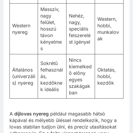
Masszív,
nagy
Nehéz,
Western,
felület,
nagy,
Western
hobbi,
hosszú
speciális
nyereg
munkalov
távon
felszerelé
ak
kényelme
st igényel
s
Nincs
Sokrétű
kiemelked
Általános
felhasznál
Oktatás,
ő előny
(univerzáli
ás,
hobbi,
egyes
s) nyereg
kezdőkne
kezdők
szakágak
k ideális
ban
A
díjlovas nyereg
például magasabb hátsó
kápával és mélyebb üléssel rendelkezik, hogy a
lovas stabilan tudjon ülni, és precíz utasításokat