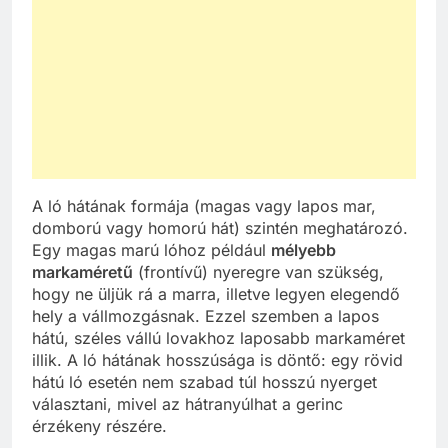
A ló hátának formája (magas vagy lapos mar,
domború vagy homorú hát) szintén meghatározó.
Egy magas marú lóhoz például
mélyebb
markaméretű
(frontívű) nyeregre van szükség,
hogy ne üljük rá a marra, illetve legyen elegendő
hely a vállmozgásnak. Ezzel szemben a lapos
hátú, széles vállú lovakhoz laposabb markaméret
illik. A ló hátának hosszúsága is döntő: egy rövid
hátú ló esetén nem szabad túl hosszú nyerget
választani, mivel az hátranyúlhat a gerinc
érzékeny részére.