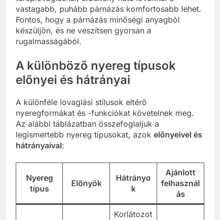
vastagabb, puhább párnázás komfortosabb lehet.
Fontos, hogy a párnázás minőségi anyagból
készüljön, és ne veszítsen gyorsan a
rugalmasságából.
A különböző nyereg típusok
előnyei és hátrányai
A különféle lovaglási stílusok eltérő
nyeregformákat és -funkciókat követelnek meg.
Az alábbi táblázatban összefoglaljuk a
legismertebb nyereg típusokat, azok
előnyeivel és
hátrányaival
:
Ajánlott
Nyereg
Hátrányo
Előnyök
felhasznál
típus
k
ás
Korlátozot