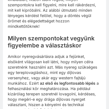
szempontokra kell figyelni, mire kell rákérdezni,
mit kell kipróbálni. Az alábbi útmutató minden
lényeges kérdést felölel, hogy a döntés végül
örömet és elégedettséget hozzon
mindkettőtöknek!
Milyen szempontokat vegyünk
figyelembe a választáskor
Amikor nyeregvásárlásra adjuk a fejünket,
elsőként világosan kell látni, hogy milyen célra
szeretnénk használni azt. Más nyereg szükséges
egy tereplovagláshoz, mint egy díjlovas
versenyhez, vagy akár egy western fajtájú
munkához. Ezért
az első és legfontosabb lépés
a
felhasználási kör meghatározása. Ha például
kizárólag terepen szeretnél lovagolni, kérdéses,
hogy megéri-e egy drága díjlovas nyerget
választani, hiszen a kényelmi és technikai