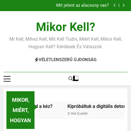
Mit jelent a magas vérnyomás?
Ugrás
Mit jelent az alacsony vas?
a
Miért fáj a váll?
Mit jelent az alacsony vérnyomás?
tartalomra
Mit jelent a magas vérnyomás?
Mikor Kell?
Mit jelent az alacsony vas?
Miért fáj a váll?
Mit jelent az alacsony vérnyomás?
Mi Kell, Mihez Kell, Mit Kell Tudni, Miért Kell, Mikor Kell,
Hogyan Kell? Kérdések És Válaszok.
VÉLETLENSZERŰ ÚJDONSÁG
MIKOR,
 kéz?
Kipróbáltuk a digitális detoxot: Egy teljes hétvége 
MIÉRT,
2 Hét Ezelőtt
HOGYAN