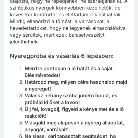
olajozni, hogy ne repedjenek, ne száradjanak ki. A
szintetikus nyergek könnyebben kezelhetők, de
kevesebb komfortot és élettartamot kínálhatnak.
Mindig ellenőrizd a tömést, a varrásokat, a
hevedertartókat, hogy ne legyenek elhasználódva
vagy sérültek, mert ezek balesetveszélyt
jelenthetnek.
Nyeregpróba és vásárlás 6 lépésben:
Mérd le pontosan a ló hátát és a saját
ülésméretedet!
Határozd meg, milyen célra használod majd
a nyereget!
Válassz néhány szóba jöhető típust, és
próbáld ki őket a lovon!
Ülj fel, lovagolj, figyeld a kényelmet és a ló
reakcióit!
Vizsgáld meg alaposan a nyereg állapotát,
anyagát, varrásait!
Ne siess, kérj tapasztalt segítséget, ha