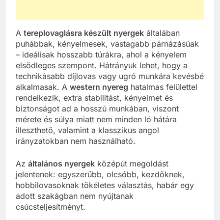
A
tereplovaglásra készült nyergek
általában
puhábbak, kényelmesek, vastagabb párnázásúak
– ideálisak hosszabb túrákra, ahol a kényelem
elsődleges szempont. Hátrányuk lehet, hogy a
technikásabb díjlovas vagy ugró munkára kevésbé
alkalmasak. A
western nyereg
hatalmas felülettel
rendelkezik, extra stabilitást, kényelmet és
biztonságot ad a hosszú munkában, viszont
mérete és súlya miatt nem minden ló hátára
illeszthető, valamint a klasszikus angol
irányzatokban nem használható.
Az
általános nyergek
középút megoldást
jelentenek: egyszerűbb, olcsóbb, kezdőknek,
hobbilovasoknak tökéletes választás, habár egy
adott szakágban nem nyújtanak
csúcsteljesítményt.