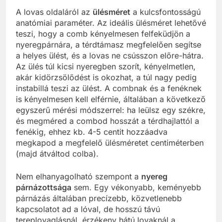
A lovas oldaláról az
ülésméret
a kulcsfontosságú
anatómiai paraméter. Az ideális ülésméret lehetővé
teszi, hogy a comb kényelmesen felfeküdjön a
nyeregpárnára, a térdtámasz megfelelően segítse
a helyes ülést, és a lovas ne csússzon előre-hátra.
Az ülés túl kicsi nyeregben szorít, kényelmetlen,
akár kidörzsölődést is okozhat, a túl nagy pedig
instabillá teszi az ülést. A combnak és a fenéknek
is kényelmesen kell elférnie, általában a következő
egyszerű mérési módszerrel: ha leülsz egy székre,
és megméred a combod hosszát a térdhajlattól a
fenékig, ehhez kb. 4-5 centit hozzáadva
megkapod a megfelelő ülésméretet centiméterben
(majd átváltod colba).
Nem elhanyagolható szempont a
nyereg
párnázottsága
sem. Egy vékonyabb, keményebb
párnázás általában precízebb, közvetlenebb
kapcsolatot ad a lóval, de hosszú távú
tereplovaglásnál, érzékeny hátú lovaknál a