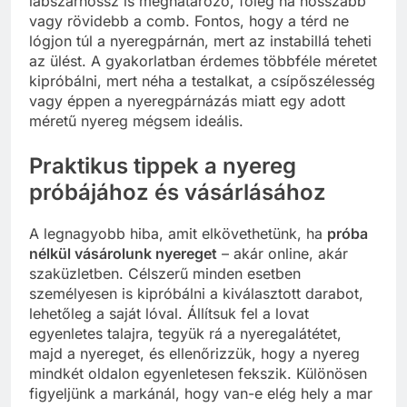
lábszárhossz is meghatározó, főleg ha hosszabb
vagy rövidebb a comb. Fontos, hogy a térd ne
lógjon túl a nyeregpárnán, mert az instabillá teheti
az ülést. A gyakorlatban érdemes többféle méretet
kipróbálni, mert néha a testalkat, a csípőszélesség
vagy éppen a nyeregpárnázás miatt egy adott
méretű nyereg mégsem ideális.
Praktikus tippek a nyereg
próbájához és vásárlásához
A legnagyobb hiba, amit elkövethetünk, ha
próba
nélkül vásárolunk nyereget
– akár online, akár
szaküzletben. Célszerű minden esetben
személyesen is kipróbálni a kiválasztott darabot,
lehetőleg a saját lóval. Állítsuk fel a lovat
egyenletes talajra, tegyük rá a nyeregalátétet,
majd a nyereget, és ellenőrizzük, hogy a nyereg
mindkét oldalon egyenletesen fekszik. Különösen
figyeljünk a markánál, hogy van-e elég hely a mar