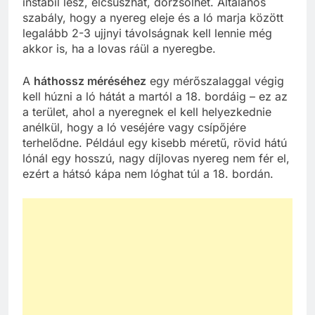
instabil lesz, elcsúszhat, dörzsölhet. Általános
szabály, hogy a nyereg eleje és a ló marja között
legalább 2-3 ujjnyi távolságnak kell lennie még
akkor is, ha a lovas ráül a nyeregbe.
A
háthossz méréséhez
egy mérőszalaggal végig
kell húzni a ló hátát a martól a 18. bordáig – ez az
a terület, ahol a nyeregnek el kell helyezkednie
anélkül, hogy a ló veséjére vagy csípőjére
terhelődne. Például egy kisebb méretű, rövid hátú
lónál egy hosszú, nagy díjlovas nyereg nem fér el,
ezért a hátsó kápa nem lóghat túl a 18. bordán.