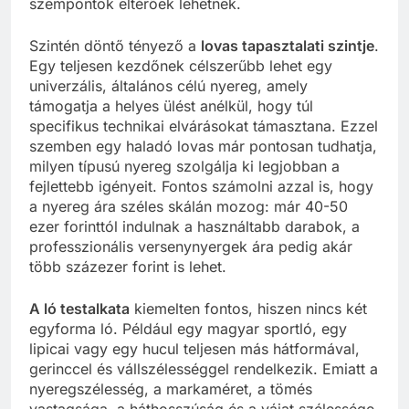
szempontok eltérőek lehetnek.
Szintén döntő tényező a
lovas tapasztalati szintje
.
Egy teljesen kezdőnek célszerűbb lehet egy
univerzális, általános célú nyereg, amely
támogatja a helyes ülést anélkül, hogy túl
specifikus technikai elvárásokat támasztana. Ezzel
szemben egy haladó lovas már pontosan tudhatja,
milyen típusú nyereg szolgálja ki legjobban a
fejlettebb igényeit. Fontos számolni azzal is, hogy
a nyereg ára széles skálán mozog: már 40-50
ezer forinttól indulnak a használtabb darabok, a
professzionális versenynyergek ára pedig akár
több százezer forint is lehet.
A ló testalkata
kiemelten fontos, hiszen nincs két
egyforma ló. Például egy magyar sportló, egy
lipicai vagy egy hucul teljesen más hátformával,
gerinccel és vállszélességgel rendelkezik. Emiatt a
nyeregszélesség, a markaméret, a tömés