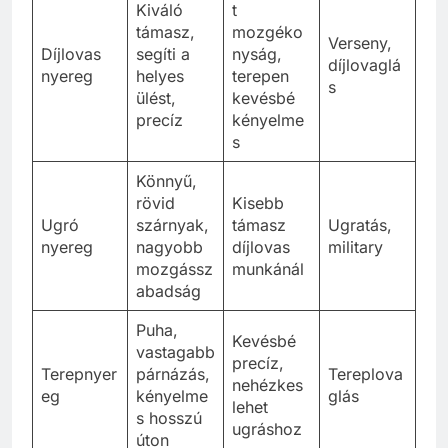
Kiváló
t
támasz,
mozgéko
Verseny,
Díjlovas
segíti a
nyság,
díjlovaglá
nyereg
helyes
terepen
s
ülést,
kevésbé
precíz
kényelme
s
Könnyű,
rövid
Kisebb
Ugró
szárnyak,
támasz
Ugratás,
nyereg
nagyobb
díjlovas
military
mozgássz
munkánál
abadság
Puha,
Kevésbé
vastagabb
precíz,
Terepnyer
párnázás,
Tereplova
nehézkes
eg
kényelme
glás
lehet
s hosszú
ugráshoz
úton