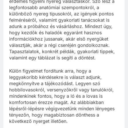
érdemes figyelni nyereg választáskor. Szó lesz a
legfontosabb anatómiai szempontokról, a
különböző nyereg típusokról, az igények pontos
felméréséről, valamint gyakorlati tanácsokat is
adunk a próbához és vásárláshoz. Mindezt úgy,
hogy kezdők és haladók egyaránt hasznos
információkhoz jussanak, akár első nyergüket
választják, akár a régi cseréjén gondolkoznak.
Tapasztalatok, konkrét példák, gyakorlati tippek,
valamint egy táblázat is segíti a döntést.
Külön figyelmet fordítunk arra, hogy a
leggyakoribb kérdésekre is választ adjunk,
megkönnyítve a tájékozódást. Legyen szó
hobbilovasokról, versenyzőkről vagy tanulókról,
mindenkinek fontos, hogy a ló és a lovas is
komfortosan érezze magát. Az alábbiakban
lépésről-lépésre végigvezetünk minden lényeges
tényezőn, hogy magabiztosan dönthess a
következő nyerget illetően.