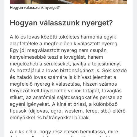
Hogyan válasszunk nyerget?
Hogyan válasszunk nyerget?
A ló és lovas közötti tökéletes harmónia egyik
alapfeltétele a megfelelően kiválasztott nyereg.
Egy jól megválasztott nyereg nem csupán
kényelmesebbé teszi a lovaglást, hanem
megelőzheti a sérüléseket, javítja a teljesítményt
és hozzájárul a lovas biztonságához is. Sok kezdő
és haladó lovas számára is kihívást jelenthet a
megfelelő nyereg kiválasztása, hiszen számos
tényezőt kell figyelembe venni: lófajtát, lovaglási
stílust, az anatómiai sajátosságokat és persze az
egyéni igényeket. A kínálat óriási, a különböző
típusok (díjlovas, ugró, western, terep, stb.) eltérő
előnyökkel és hátrányokkal bírnak.
A cikk célja, hogy részletesen bemutassa, mire