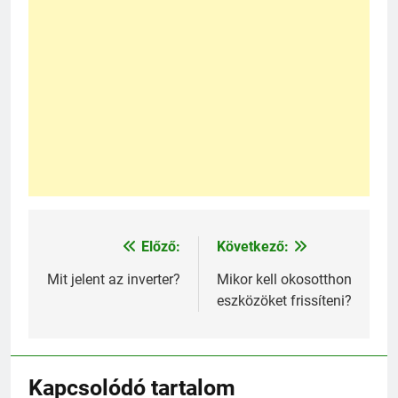
Előző:
Következő:
Bejegyzés
navigáció
Mit jelent az inverter?
Mikor kell okosotthon
eszközöket frissíteni?
Kapcsolódó tartalom