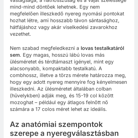
vastagsága, a háthosszúság és a vájat szélessége
mind-mind döntőek lehetnek. Egy nem
megfelelően illeszkedő nyereg nyomási pontokat
hozhat létre, ami hosszabb távon sántasághoz,
hátfájáshoz vagy akár viselkedési zavarokhoz
vezethet.
Nem szabad megfeledkezni a
lovas testalkatáról
sem
. Egy magas, hosszú lábú lovas más
ülésméretet és térdtámaszt igényel, mint egy
alacsonyabb, kompaktabb testalkatú. A
combhossz, illetve a törzs mérete határozza meg,
hogy egy adott nyereg mennyire fog kényelmesen
illeszkedni. Az ülésméretet általában colban
(hüvelykben) adják meg, és 15-19 col között
mozoghat – például egy átlagos felnőtt nő
számára a 17 colos méret lehet az ideális.
Az anatómiai szempontok
szerepe a nyeregválasztásban