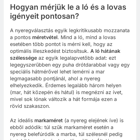
Hogyan mérjük le a ló és a lovas
igényeit pontosan?
A nyeregválasztás egyik legkritikusabb mozzanata
a pontos
méretvétel
. Mind a ló, mind a lovas
esetében több pontot is mérni kell, hogy az
optimális illeszkedést biztosítsuk.
A ló hátának
szélessége
az egyik legalapvetőbb adat: ezt
legegyszerűbben egy puha drótdarabbal vagy egy
speciális hátmérővel lehet lemérni a mar
legmagasabb pontjánál, ahol a nyereg
elhelyezkedik. Érdemes legalább három helyen
(mar, hát közepén és hátul) is megnézni az ívet,
mivel sok lónak változik a hát formája ezen a
rövid szakaszon.
Az ideális
markaméret
(a nyereg elejének íve) is
ebből adódik: túl szűk markaméret esetén a
nyereg belefúródik a marba, túl szélesnél pedig