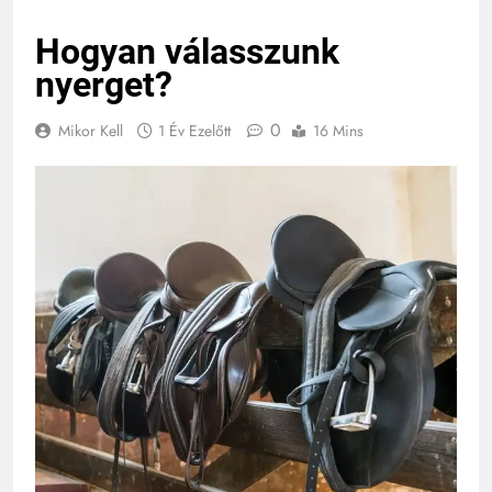
Hogyan válasszunk
nyerget?
0
Mikor Kell
1 Év Ezelőtt
16 Mins