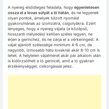
A nyereg elsődleges feladata, hogy
egyenletesen
ossza el a lovas súlyát a ló hátán
, és ne legyenek
olyan pontok, amelyek túlzott nyomást
gyakorolnának az izomzatra, csigolyákra. Ezért
lényeges, hogy a nyereg vájata (a középső,
hosszanti mélyedés) kellően széles legyen, ne
érjen a gerinchez, és ne zárja el a vérkeringést. A
vájat ajánlott szélessége minimum 4-6 cm, de
nagyobb, izmosabb hátú lovaknál akár 8-10 cm is
lehet. A helytelen vájatméret akár pár alkalom után
is kidörzsölheti a ló gerincét, amit a ló gyakran
érzékenységgel, csikorgással jelez.