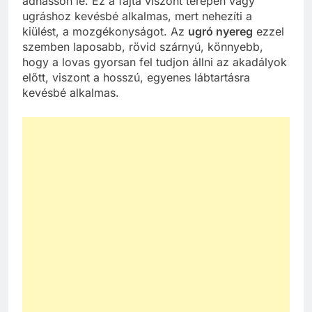
adhasson le. Ez a fajta viszont terepen vagy
ugráshoz kevésbé alkalmas, mert nehezíti a
kiülést, a mozgékonyságot. Az
ugró nyereg
ezzel
szemben laposabb, rövid szárnyú, könnyebb,
hogy a lovas gyorsan fel tudjon állni az akadályok
előtt, viszont a hosszú, egyenes lábtartásra
kevésbé alkalmas.