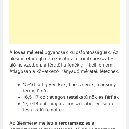
A
lovas méretei
ugyancsak kulcsfontosságúak. Az
ülésméret meghatározásához a comb hosszát –
ülő helyzetben, a térdtől a fenékig – kell lemérni.
Átlagosan a következő irányadó méretek léteznek:
15-16 col: gyerekek, tinédzserek, alacsony
termetű nők
16,5-17 col: átlagos testalkatú nők és férfiak
17,5-18 col: magas, hosszú lábú, erősebb
testalkatú felnőttek
Az ülésméret mellett a
térdtámasz
és a