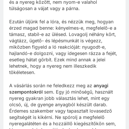
és a nyereg között, nem nyom-e valahol
túlságosan a vájat vagy a párna.
Ezután üljünk fel a lóra, és nézzük meg, hogyan
érzed magad benne: kényelmes-e, megfelelő-e a
támasz, stabil-e az ülésed. Lovagolj néhány kört,
vágtázz, ügető- és lépésmunkát is végezz,
miközben figyeld a ló reakcióját: nyugodt-e,
hajlandó-e dolgozni, vagy idegesen rázza a fejét,
esetleg hátat görbít. Ezek mind annak a jelei
lehetnek, hogy a nyereg nem illeszkedik
tökéletesen.
A vásárlás során ne feledkezz meg az
anyagi
szempontokról
sem. Egy jó minőségű, használt
nyereg gyakran jobb választás lehet, mint egy
olcsó, új, de gyenge anyagból készült darab.
Érdemes szakember vagy tapasztalt lovasedző
segítségét is kikérni. Ne spórolj a megfelelő
nyeregalátéten és a hozzáillő kiegészítőkön sem,