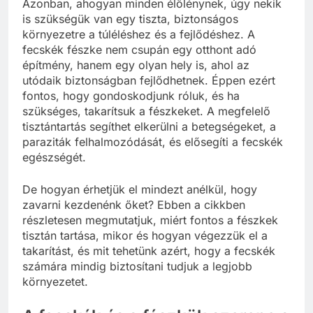
Azonban, ahogyan minden élőlénynek, úgy nekik
is szükségük van egy tiszta, biztonságos
környezetre a túléléshez és a fejlődéshez. A
fecskék fészke nem csupán egy otthont adó
építmény, hanem egy olyan hely is, ahol az
utódaik biztonságban fejlődhetnek. Éppen ezért
fontos, hogy gondoskodjunk róluk, és ha
szükséges, takarítsuk a fészkeket. A megfelelő
tisztántartás segíthet elkerülni a betegségeket, a
paraziták felhalmozódását, és elősegíti a fecskék
egészségét.
De hogyan érhetjük el mindezt anélkül, hogy
zavarni kezdenénk őket? Ebben a cikkben
részletesen megmutatjuk, miért fontos a fészkek
tisztán tartása, mikor és hogyan végezzük el a
takarítást, és mit tehetünk azért, hogy a fecskék
számára mindig biztosítani tudjuk a legjobb
környezetet.