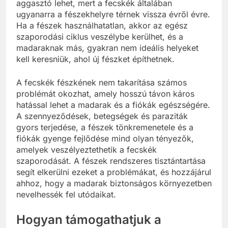
aggasztó lehet, mert a fecskék általában
ugyanarra a fészekhelyre térnek vissza évről évre.
Ha a fészek használhatatlan, akkor az egész
szaporodási ciklus veszélybe kerülhet, és a
madaraknak más, gyakran nem ideális helyeket
kell keresniük, ahol új fészket építhetnek.
A fecskék fészkének nem takarítása számos
problémát okozhat, amely hosszú távon káros
hatással lehet a madarak és a fiókák egészségére.
A szennyeződések, betegségek és paraziták
gyors terjedése, a fészek tönkremenetele és a
fiókák gyenge fejlődése mind olyan tényezők,
amelyek veszélyeztethetik a fecskék
szaporodását. A fészek rendszeres tisztántartása
segít elkerülni ezeket a problémákat, és hozzájárul
ahhoz, hogy a madarak biztonságos környezetben
nevelhessék fel utódaikat.
Hogyan támogathatjuk a