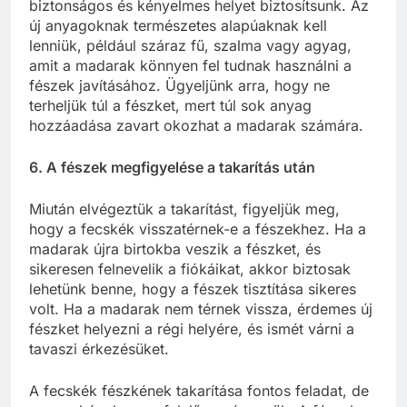
biztonságos és kényelmes helyet biztosítsunk. Az
új anyagoknak természetes alapúaknak kell
lenniük, például száraz fű, szalma vagy agyag,
amit a madarak könnyen fel tudnak használni a
fészek javításához. Ügyeljünk arra, hogy ne
terheljük túl a fészket, mert túl sok anyag
hozzáadása zavart okozhat a madarak számára.
6. A fészek megfigyelése a takarítás után
Miután elvégeztük a takarítást, figyeljük meg,
hogy a fecskék visszatérnek-e a fészekhez. Ha a
madarak újra birtokba veszik a fészket, és
sikeresen felnevelik a fiókáikat, akkor biztosak
lehetünk benne, hogy a fészek tisztítása sikeres
volt. Ha a madarak nem térnek vissza, érdemes új
fészket helyezni a régi helyére, és ismét várni a
tavaszi érkezésüket.
A fecskék fészkének takarítása fontos feladat, de