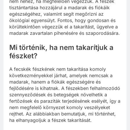
nem nehéz, ha megfelelően végezzük. A fészek
tisztántartása hozzájárul a madarak és fiókáik
egészségéhez, valamint segít megőrizni az
ökológiai egyensúlyt. Fontos, hogy gondosan és
körültekintően végezzük el a takarítást, ügyelve a
madarak zavartalan pihenésére és szaporodására.
Mi történik, ha nem takarítjuk a
fészket?
A fecskék fészkének nem takarítása komoly
következményekkel járhat, amelyek nemcsak a
madarak, hanem a fiókák egészségére és
fejlődésére is kihatnak. A fészekben felhalmozódó
szennyeződések és betegségek növelhetik a
fertőzések és paraziták terjedésének esélyét, így a
nem megfelelő környezet komoly veszélyeket
rejthet. Az alábbiakban bemutatjuk, mi történhet,
ha elhanyagoljuk a fészek takarítását.