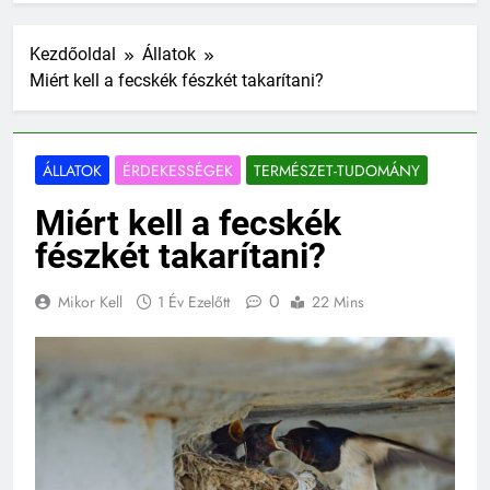
Kezdőoldal
Állatok
Miért kell a fecskék fészkét takarítani?
ÁLLATOK
ÉRDEKESSÉGEK
TERMÉSZET-TUDOMÁNY
Miért kell a fecskék
fészkét takarítani?
0
Mikor Kell
1 Év Ezelőtt
22 Mins