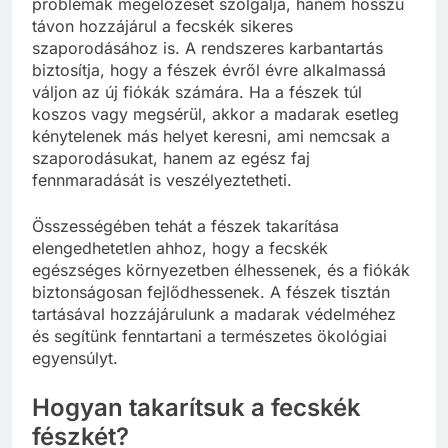
problémák megelőzését szolgálja, hanem hosszú
távon hozzájárul a fecskék sikeres
szaporodásához is. A rendszeres karbantartás
biztosítja, hogy a fészek évről évre alkalmassá
váljon az új fiókák számára. Ha a fészek túl
koszos vagy megsérül, akkor a madarak esetleg
kénytelenek más helyet keresni, ami nemcsak a
szaporodásukat, hanem az egész faj
fennmaradását is veszélyeztetheti.
Összességében tehát a fészek takarítása
elengedhetetlen ahhoz, hogy a fecskék
egészséges környezetben élhessenek, és a fiókák
biztonságosan fejlődhessenek. A fészek tisztán
tartásával hozzájárulunk a madarak védelméhez
és segítünk fenntartani a természetes ökológiai
egyensúlyt.
Hogyan takarítsuk a fecskék
fészkét?