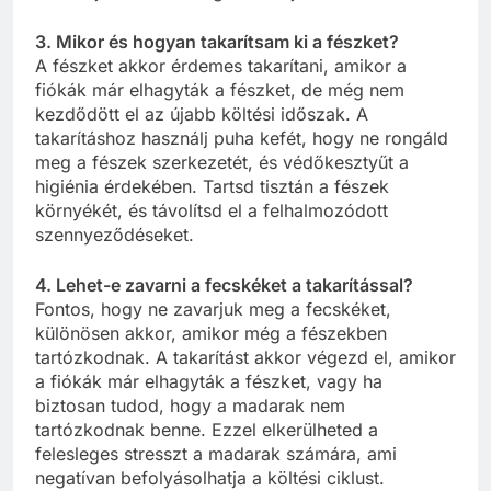
3. Mikor és hogyan takarítsam ki a fészket?
A fészket akkor érdemes takarítani, amikor a
fiókák már elhagyták a fészket, de még nem
kezdődött el az újabb költési időszak. A
takarításhoz használj puha kefét, hogy ne rongáld
meg a fészek szerkezetét, és védőkesztyűt a
higiénia érdekében. Tartsd tisztán a fészek
környékét, és távolítsd el a felhalmozódott
szennyeződéseket.
4. Lehet-e zavarni a fecskéket a takarítással?
Fontos, hogy ne zavarjuk meg a fecskéket,
különösen akkor, amikor még a fészekben
tartózkodnak. A takarítást akkor végezd el, amikor
a fiókák már elhagyták a fészket, vagy ha
biztosan tudod, hogy a madarak nem
tartózkodnak benne. Ezzel elkerülheted a
felesleges stresszt a madarak számára, ami
negatívan befolyásolhatja a költési ciklust.