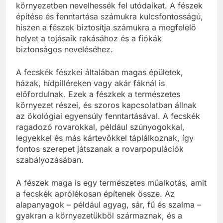
környezetben nevelhessék fel utódaikat. A fészek
építése és fenntartása számukra kulcsfontosságú,
hiszen a fészek biztosítja számukra a megfelelő
helyet a tojásaik rakásához és a fiókák
biztonságos neveléséhez.
A fecskék fészkei általában magas épületek,
házak, hídpilléreken vagy akár fáknál is
előfordulnak. Ezek a fészkek a természetes
környezet részei, és szoros kapcsolatban állnak
az ökológiai egyensúly fenntartásával. A fecskék
ragadozó rovarokkal, például szúnyogokkal,
legyekkel és más kártevőkkel táplálkoznak, így
fontos szerepet játszanak a rovarpopulációk
szabályozásában.
A fészek maga is egy természetes műalkotás, amit
a fecskék aprólékosan építenek össze. Az
alapanyagok – például agyag, sár, fű és szalma –
gyakran a környezetükből származnak, és a