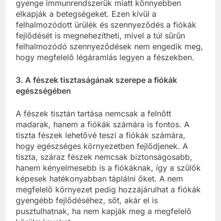
gyenge immunrendszerük miatt könnyebben
elkapják a betegségeket. Ezen kívül a
felhalmozódott ürülék és szennyeződés a fiókák
fejlődését is megnehezítheti, mivel a túl sűrűn
felhalmozódó szennyeződések nem engedik meg,
hogy megfelelő légáramlás legyen a fészekben.
3. A fészek tisztaságának szerepe a fiókák
egészségében
A fészek tisztán tartása nemcsak a felnőtt
madarak, hanem a fiókák számára is fontos. A
tiszta fészek lehetővé teszi a fiókák számára,
hogy egészséges környezetben fejlődjenek. A
tiszta, száraz fészek nemcsak biztonságosabb,
hanem kényelmesebb is a fiókáknak, így a szülők
képesek hatékonyabban táplálni őket. A nem
megfelelő környezet pedig hozzájárulhat a fiókák
gyengébb fejlődéséhez, sőt, akár el is
pusztulhatnak, ha nem kapják meg a megfelelő