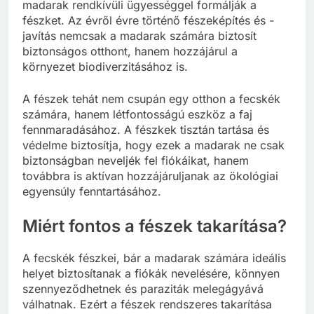
madarak rendkívüli ügyességgel formálják a
fészket. Az évről évre történő fészeképítés és -
javítás nemcsak a madarak számára biztosít
biztonságos otthont, hanem hozzájárul a
környezet biodiverzitásához is.
A fészek tehát nem csupán egy otthon a fecskék
számára, hanem létfontosságú eszköz a faj
fennmaradásához. A fészkek tisztán tartása és
védelme biztosítja, hogy ezek a madarak ne csak
biztonságban neveljék fel fiókáikat, hanem
továbbra is aktívan hozzájáruljanak az ökológiai
egyensúly fenntartásához.
Miért fontos a fészek takarítása?
A fecskék fészkei, bár a madarak számára ideális
helyet biztosítanak a fiókák nevelésére, könnyen
szennyeződhetnek és paraziták melegágyává
válhatnak. Ezért a fészek rendszeres takarítása