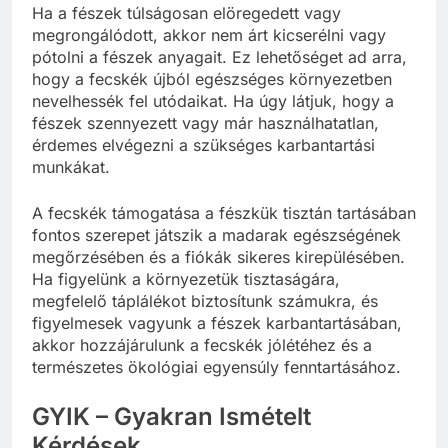
Ha a fészek túlságosan elöregedett vagy
megrongálódott, akkor nem árt kicserélni vagy
pótolni a fészek anyagait. Ez lehetőséget ad arra,
hogy a fecskék újból egészséges környezetben
nevelhessék fel utódaikat. Ha úgy látjuk, hogy a
fészek szennyezett vagy már használhatatlan,
érdemes elvégezni a szükséges karbantartási
munkákat.
A fecskék támogatása a fészkük tisztán tartásában
fontos szerepet játszik a madarak egészségének
megőrzésében és a fiókák sikeres kirepülésében.
Ha figyelünk a környezetük tisztaságára,
megfelelő táplálékot biztosítunk számukra, és
figyelmesek vagyunk a fészek karbantartásában,
akkor hozzájárulunk a fecskék jólétéhez és a
természetes ökológiai egyensúly fenntartásához.
GYIK – Gyakran Ismételt
Kérdések