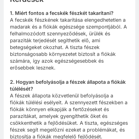
1. Miért fontos a fecskék fészkét takarítani?
A fecskék fészkének takarítása elengedhetetlen a
madarak és a fiókák egészsége szempontjából. A
felhalmozódott szennyeződések, ürülék és
paraziták terjedését segíthetik elő, ami
betegségeket okozhat. A tiszta fészek
biztonságosabb környezetet biztosít a fiókák
számára, így azok egészségesebbek és
erősebbek lesznek.
2. Hogyan befolyásolja a fészek állapota a fiókák
túlélését?
A fészek állapota közvetlenül befolyásolja a
fiókák túlélési esélyeit. A szennyezett fészekben a
fiókák könnyen elkapják a fertőzéseket és
parazitákat, amelyek gyengíthetik őket és
csökkenthetik a fejlődésüket. A tiszta, egészséges
fészek segít megelőzni ezeket a problémákat, és
biztosítja a fiókák megfelelő fejlődését.