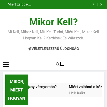
Miért zsibbad a kéz?
Ugrás
Mit jelent az alacsony vas?
a
Miért fáj a váll?
Mit jelent az alacsony vérnyomás?
tartalomra
Miért zsibbad a kéz?
Mikor Kell?
Mit jelent az alacsony vas?
Miért fáj a váll?
Mit jelent az alacsony vérnyomás?
Mi Kell, Mihez Kell, Mit Kell Tudni, Miért Kell, Mikor Kell,
Miért zsibbad a kéz?
Hogyan Kell? Kérdések És Válaszok.
VÉLETLENSZERŰ ÚJDONSÁG
MIKOR,
nt az alacsony vérnyomás?
Miért zsibbad a kéz?
Ki
MIÉRT,
t
1 Hét Ezelőtt
1 H
HOGYAN