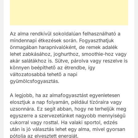
Az alma rendkívül sokoldalúan felhasználható a
mindennapi étkezések során. Fogyaszthatjuk
önmagában harapnivalóként, de remek adalék
lehet zabkásához, joghurthoz, smoothie-hoz vagy
akár salátákhoz is. Sütve, párolva vagy reszelve is
könnyen beépíthető az étrendbe, így
változatosabbá tehető a napi
gyümölcsfogyasztás.
A legjobb, ha az almafogyasztást egyenletesen
elosztjuk a nap folyamán, például tízóraira vagy
uzsonnára. Ez segít abban, hogy ne terheljük meg
egyszerre a szervezetünket nagyobb mennyiségű
cukorral vagy rosttal. Ha valaki sportol, edzés
után is jó választás lehet egy alma, mivel gyorsan
pótolja az elvesztett energiát.