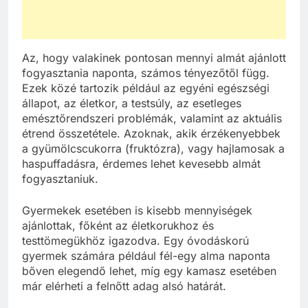
Az, hogy valakinek pontosan mennyi almát ajánlott
fogyasztania naponta, számos tényezőtől függ.
Ezek közé tartozik például az egyéni egészségi
állapot, az életkor, a testsúly, az esetleges
emésztőrendszeri problémák, valamint az aktuális
étrend összetétele. Azoknak, akik érzékenyebbek
a gyümölcscukorra (fruktózra), vagy hajlamosak a
haspuffadásra, érdemes lehet kevesebb almát
fogyasztaniuk.
Gyermekek esetében is kisebb mennyiségek
ajánlottak, főként az életkorukhoz és
testtömegükhöz igazodva. Egy óvodáskorú
gyermek számára például fél-egy alma naponta
bőven elegendő lehet, míg egy kamasz esetében
már elérheti a felnőtt adag alsó határát.