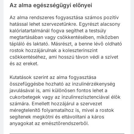
Az alma egészségügyi előnyei
Az alma rendszeres fogyasztása számos pozitív
hatással lehet szervezetünkre. Egyrészt alacsony
kalóriatartalmánál fogva segíthet a testsúly
megtartásában vagy csökkentésében, miközben
tápláló és laktató. Másrészt, a benne lévő oldható
rostok hozzájárulnak a koleszterinszint
csökkentéséhez, ami hosszú távon védi a szívet
és az ereket.
Kutatások szerint az alma fogyasztása
összefüggésbe hozható az inzulinérzékenység
javulásával is, ami különösen fontos lehet a
cukorbetegek vagy az inzulinrezisztenciával élők
számára. Emellett hozzájárul a szervezet
méregtelenítő folyamataihoz is, mivel a rostok
segítenek megkötni és eltávolítani a káros
anyagokat az emésztőrendszerből.