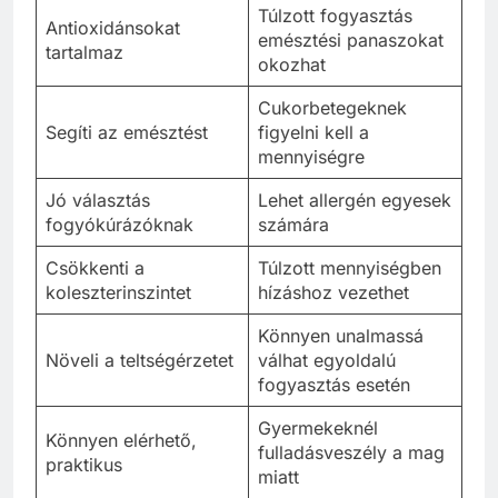
Túlzott fogyasztás
Antioxidánsokat
emésztési panaszokat
tartalmaz
okozhat
Cukorbetegeknek
Segíti az emésztést
figyelni kell a
mennyiségre
Jó választás
Lehet allergén egyesek
fogyókúrázóknak
számára
Csökkenti a
Túlzott mennyiségben
koleszterinszintet
hízáshoz vezethet
Könnyen unalmassá
Növeli a teltségérzetet
válhat egyoldalú
fogyasztás esetén
Gyermekeknél
Könnyen elérhető,
fulladásveszély a mag
praktikus
miatt