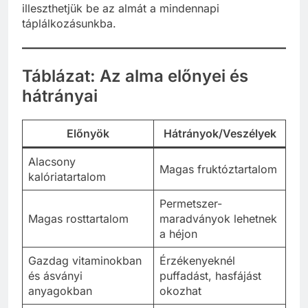
illeszthetjük be az almát a mindennapi
táplálkozásunkba.
Táblázat: Az alma előnyei és
hátrányai
Előnyök
Hátrányok/Veszélyek
Alacsony
Magas fruktóztartalom
kalóriatartalom
Permetszer-
Magas rosttartalom
maradványok lehetnek
a héjon
Gazdag vitaminokban
Érzékenyeknél
és ásványi
puffadást, hasfájást
anyagokban
okozhat