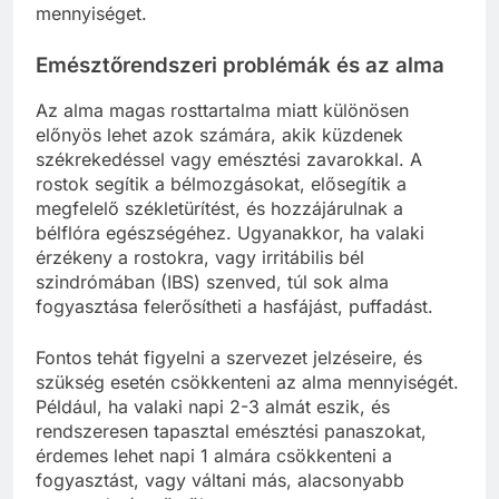
mennyiséget.
Emésztőrendszeri problémák és az alma
Az alma magas rosttartalma miatt különösen
előnyös lehet azok számára, akik küzdenek
székrekedéssel vagy emésztési zavarokkal. A
rostok segítik a bélmozgásokat, elősegítik a
megfelelő székletürítést, és hozzájárulnak a
bélflóra egészségéhez. Ugyanakkor, ha valaki
érzékeny a rostokra, vagy irritábilis bél
szindrómában (IBS) szenved, túl sok alma
fogyasztása felerősítheti a hasfájást, puffadást.
Fontos tehát figyelni a szervezet jelzéseire, és
szükség esetén csökkenteni az alma mennyiségét.
Például, ha valaki napi 2-3 almát eszik, és
rendszeresen tapasztal emésztési panaszokat,
érdemes lehet napi 1 almára csökkenteni a
fogyasztást, vagy váltani más, alacsonyabb