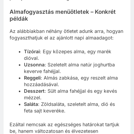
Almafogyasztás menüötletek – Konkrét
példák
Az alábbiakban néhány ötletet adunk arra, hogyan
fogyaszthatjuk el az ajánlott napi almaadagot:
Tízórai
: Egy közepes alma, egy marék
dióval.
Uzsonna
: Szeletelt alma natúr joghurtba
keverve fahéjjal.
Reggeli
: Almás zabkása, egy reszelt alma
hozzáadásával.
Desszert
: Sült alma fahéjjal és egy kevés
mézzel.
Saláta
: Zöldsaláta, szeletelt alma, dió és
feta sajt keveréke.
Ezáltal nemcsak az egészséges határokat tartjuk
be, hanem változatosan és élvezetesen