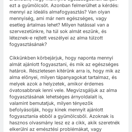
ezt a gyümölcsöt. Azonban felmerülhet a kérdés:
mennyi az ideális almafogyasztás? Van olyan
mennyiség, ami már nem egészséges, vagy
esetleg ártalmas lehet? Milyen hatással van a
szervezetünkre, ha túl sok almát eszünk, és
léteznek-e rejtett veszélyei az alma túlzott
fogyasztásának?
Cikkünkben körbejárjuk, hogy naponta mennyi
almát ajánlott fogyasztani, és mik az egészséges
határok. Részletesen kitérünk arra is, hogy mik az
alma előnyei, milyen tápanyagokat tartalmaz, és
melyek azok a helyzetek, amikor érdemes
óvatosabbnak lenni vele. Megvizsgáljuk az alma
fogyasztásának lehetséges árnyoldalait is,
valamint bemutatjuk, milyen tényezők
befolyásolják, hogy kinek mennyit ajánlott
fogyasztania ebből a gyümölcsből. Azoknak is
hasznos olvasmány lesz ez a cikk, akik szeretnék
elkerülni az emésztési problémákat, vagy