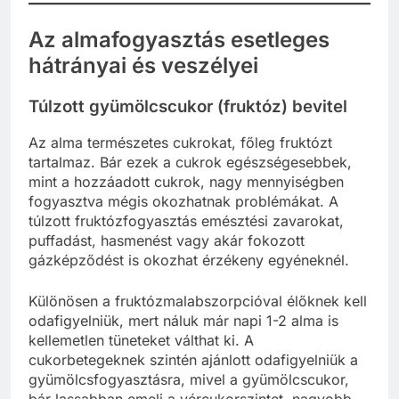
Az almafogyasztás esetleges
hátrányai és veszélyei
Túlzott gyümölcscukor (fruktóz) bevitel
Az alma természetes cukrokat, főleg fruktózt
tartalmaz. Bár ezek a cukrok egészségesebbek,
mint a hozzáadott cukrok, nagy mennyiségben
fogyasztva mégis okozhatnak problémákat. A
túlzott fruktózfogyasztás emésztési zavarokat,
puffadást, hasmenést vagy akár fokozott
gázképződést is okozhat érzékeny egyéneknél.
Különösen a fruktózmalabszorpcióval élőknek kell
odafigyelniük, mert náluk már napi 1-2 alma is
kellemetlen tüneteket válthat ki. A
cukorbetegeknek szintén ajánlott odafigyelniük a
gyümölcsfogyasztásra, mivel a gyümölcscukor,