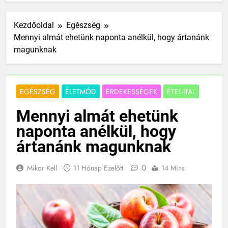
Kezdőoldal
Egészség
Mennyi almát ehetünk naponta anélkül, hogy ártanánk
magunknak
EGÉSZSÉG
ÉLETMÓD
ÉRDEKESSÉGEK
ÉTEL-ITAL
Mennyi almát ehetünk
naponta anélkül, hogy
ártanánk magunknak
0
Mikor Kell
11 Hónap Ezelőtt
14 Mins