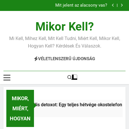
Mit jelent a magas vérnyomás?
Ugrás
Mit jelent az alacsony vas?
a
Miért fáj a váll?
Mit jelent a magas CRP?
tartalomra
Mit jelent a magas vérnyomás?
Mikor Kell?
Mit jelent az alacsony vas?
Miért fáj a váll?
Mi Kell, Mihez Kell, Mit Kell Tudni, Miért Kell, Mikor Kell,
Hogyan Kell? Kérdések És Válaszok.
VÉLETLENSZERŰ ÚJDONSÁG
MIKOR,
detoxot: Egy teljes hétvége okostelefon nélkül a családdal.
MIÉRT,
HOGYAN