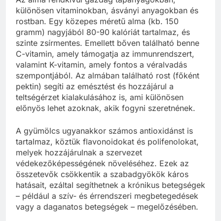
különösen vitaminokban, ásványi anyagokban és
rostban. Egy közepes méretű alma (kb. 150
gramm) nagyjából 80-90 kalóriát tartalmaz, és
szinte zsírmentes. Emellett bőven található benne
C-vitamin, amely támogatja az immunrendszert,
valamint K-vitamin, amely fontos a véralvadás
szempontjából. Az almában található rost (főként
pektin) segíti az emésztést és hozzájárul a
teltségérzet kialakulásához is, ami különösen
előnyös lehet azoknak, akik fogyni szeretnének.
A gyümölcs ugyanakkor számos antioxidánst is
tartalmaz, köztük flavonoidokat és polifenolokat,
melyek hozzájárulnak a szervezet
védekezőképességének növeléséhez. Ezek az
összetevők csökkentik a szabadgyökök káros
hatásait, ezáltal segíthetnek a krónikus betegségek
– például a szív- és érrendszeri megbetegedések
vagy a daganatos betegségek – megelőzésében.