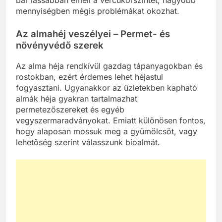
bár lassabban emeli a vércukorszintet, nagyobb
mennyiségben mégis problémákat okozhat.
Az almahéj veszélyei – Permet- és
növényvédő szerek
Az alma héja rendkívül gazdag tápanyagokban és
rostokban, ezért érdemes lehet héjastul
fogyasztani. Ugyanakkor az üzletekben kapható
almák héja gyakran tartalmazhat
permetezőszereket és egyéb
vegyszermaradványokat. Emiatt különösen fontos,
hogy alaposan mossuk meg a gyümölcsöt, vagy
lehetőség szerint válasszunk bioalmát.