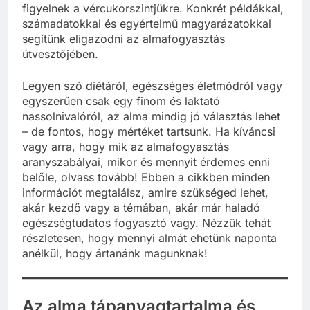
figyelnek a vércukorszintjükre. Konkrét példákkal,
számadatokkal és egyértelmű magyarázatokkal
segítünk eligazodni az almafogyasztás
útvesztőjében.
Legyen szó diétáról, egészséges életmódról vagy
egyszerűen csak egy finom és laktató
nassolnivalóról, az alma mindig jó választás lehet
– de fontos, hogy mértéket tartsunk. Ha kíváncsi
vagy arra, hogy mik az almafogyasztás
aranyszabályai, mikor és mennyit érdemes enni
belőle, olvass tovább! Ebben a cikkben minden
információt megtalálsz, amire szükséged lehet,
akár kezdő vagy a témában, akár már haladó
egészségtudatos fogyasztó vagy. Nézzük tehát
részletesen, hogy mennyi almát ehetünk naponta
anélkül, hogy ártanánk magunknak!
Az alma tápanyagtartalma és