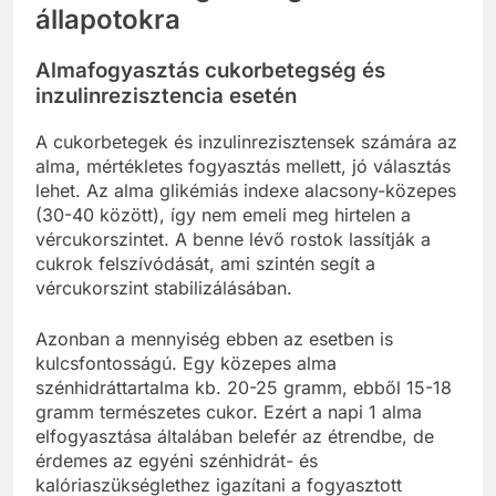
állapotokra
Almafogyasztás cukorbetegség és
inzulinrezisztencia esetén
A cukorbetegek és inzulinrezisztensek számára az
alma, mértékletes fogyasztás mellett, jó választás
lehet. Az alma glikémiás indexe alacsony-közepes
(30-40 között), így nem emeli meg hirtelen a
vércukorszintet. A benne lévő rostok lassítják a
cukrok felszívódását, ami szintén segít a
vércukorszint stabilizálásában.
Azonban a mennyiség ebben az esetben is
kulcsfontosságú. Egy közepes alma
szénhidráttartalma kb. 20-25 gramm, ebből 15-18
gramm természetes cukor. Ezért a napi 1 alma
elfogyasztása általában belefér az étrendbe, de
érdemes az egyéni szénhidrát- és
kalóriaszükséglethez igazítani a fogyasztott