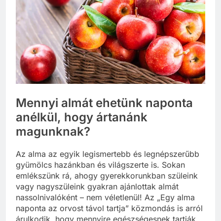
Mennyi almát ehetünk naponta
anélkül, hogy ártanánk
magunknak?
Az alma az egyik legismertebb és legnépszerűbb
gyümölcs hazánkban és világszerte is. Sokan
emlékszünk rá, ahogy gyerekkorunkban szüleink
vagy nagyszüleink gyakran ajánlottak almát
nassolnivalóként – nem véletlenül! Az „Egy alma
naponta az orvost távol tartja” közmondás is arról
árulkodik, hogy mennyire egészségesnek tartják