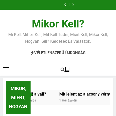
Mit jelent az
Mit jelent a
Ugrás
alacsony
magas
Mit jelent az
Miért fáj a váll?
vérnyomás?
vérnyomás?
a
alacsony vas?
Mit jelent az
Mit jelent a
alacsony
magas
Mit jelent az
Miért fáj a váll?
tartalomra
vérnyomás?
vérnyomás?
alacsony vas?
Mit jelent az
Mikor Kell?
alacsony
vérnyomás?
Mi Kell, Mihez Kell, Mit Kell Tudni, Miért Kell, Mikor Kell,
Hogyan Kell? Kérdések És Válaszok.
VÉLETLENSZERŰ ÚJDONSÁG
MIKOR,
Miért fáj a váll?
Mit jelent az alacsony vérnyomás?
MIÉRT,
5 Nap Ezelőtt
1 Hét Ezelőtt
HOGYAN