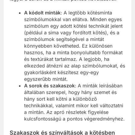
A kódolt minták
: A legtöbb kötésminta
szimbólumokkal van ellátva. Minden egyes
szimbólum egy adott kötési technikát jelent
(például a sima vagy fordított kötés), és a
szimbólumok segítségével a mintát
könnyebben követheted. Ez különösen
hasznos, ha a minta bonyolultabb formákat
és textúrákat tartalmaz. A legjobb, ha
elkezded átnézni az alap szimbólumokat, és
gyakorlásként készítesz egy-egy
egyszerűbb mintát.
A sorok és szakaszok
: A minták leírásában
általában szerepel, hogy hány szemet és
hány sort kell kötni a különböző
technikákkal, valamint mikor kell változtatni
a mintán. Az apró részletek figyelése
kulcsfontosságú a pontos végeredményhez.
Szakaszok és színváltások a kötésben