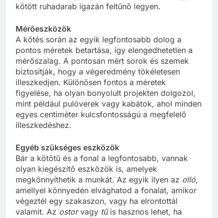
kötött ruhadarab igazán feltűnő legyen.
Mérőeszközök
A kötés során az egyik legfontosabb dolog a
pontos méretek betartása, így elengedhetetlen a
mérőszalag. A pontosan mért sorok és szemek
biztosítják, hogy a végeredmény tökéletesen
illeszkedjen. Különösen fontos a méretek
figyelése, ha olyan bonyolult projekten dolgozol,
mint például pulóverek vagy kabátok, ahol minden
egyes centiméter kulcsfontosságú a megfelelő
illeszkedéshez.
Egyéb szükséges eszközök
Bár a kötőtű és a fonal a legfontosabb, vannak
olyan kiegészítő eszközök is, amelyek
megkönnyíthetik a munkát. Az egyik ilyen az
olló
,
amellyel könnyedén elvághatod a fonalat, amikor
végeztél egy szakaszon, vagy ha elrontottál
valamit. Az
ostor
vagy
tű
is hasznos lehet, ha