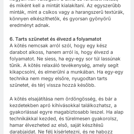
és miként kell a mintát kialakítani. Az egyszerűbb
minták, mint a csíkos vagy a harangszerű textúrák,
könnyen elkészíthetők, és gyorsan gyönyörű
eredményt adnak.
6. Tarts szünetet és élvezd a folyamatot
A kötés nemcsak arról szól, hogy egy kész
darabot alkoss, hanem arról is, hogy élvezd a
folyamatot. Ne siess, ha egy-egy sor túl lassúnak
tűnik. A kötés relaxáló tevékenység, amely segít
kikapcsolni, és elmerülni a munkában. Ha egy-egy
technika nem megy elsőre, nyugodtan tarts
szünetet, és térj vissza hozzá később.
A kötés elsajátítása nem ördöngösség, és bár a
kezdetekben apró kihívásokkal találkozhatsz, a
gyakorlással egyre magabiztosabb leszel. Ha alap
technikákkal kezded, és türelmesen gyakorolsz,
hamar élvezheted az első, saját készítésű
darabjaidat. Ne félj kísérletezni, és ne habozz