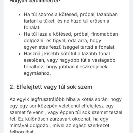
Hogyan kerülheted el?
Ha túl szoros a kötésed, próbálj lazábban
tartani a tűket, és ne húzd túl erősen a
fonalat.
Ha túl laza a kötésed, próbálj finomabban
dolgozni, és figyelj oda arra, hogy
egyenletes feszültséggel tartsd a fonalat.
Használj kisebb kötőtűt a lazább fonal
esetében, vagy nagyobb tűt a vastagabb
fonalhoz, hogy jobban illeszkedjenek
egymáshoz.
2. Elfelejtett vagy túl sok szem
Az egyik legfrusztrálóbb hiba a kötés során, hogy
egy-egy sor közepén véletlenül elfelejtesz egy
szemet felvenni, vagy éppen túl sok szemet teszel
fel. Ez különösen zűrzavart okozhat, ha egy
mintával dolgozol, mivel az egész szerkezet
felborulhat.