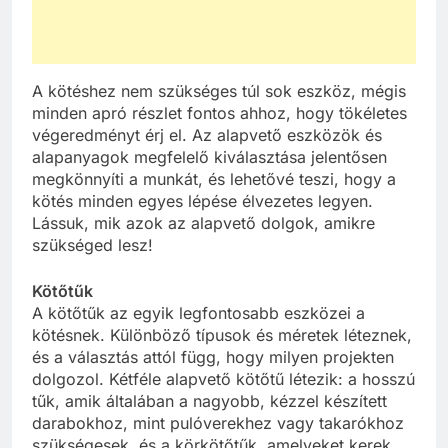
A kötéshez nem szükséges túl sok eszköz, mégis
minden apró részlet fontos ahhoz, hogy tökéletes
végeredményt érj el. Az alapvető eszközök és
alapanyagok megfelelő kiválasztása jelentősen
megkönnyíti a munkát, és lehetővé teszi, hogy a
kötés minden egyes lépése élvezetes legyen.
Lássuk, mik azok az alapvető dolgok, amikre
szükséged lesz!
Kötőtűk
A kötőtűk az egyik legfontosabb eszközei a
kötésnek. Különböző típusok és méretek léteznek,
és a választás attól függ, hogy milyen projekten
dolgozol. Kétféle alapvető kötőtű létezik: a hosszú
tűk, amik általában a nagyobb, kézzel készített
darabokhoz, mint pulóverekhez vagy takarókhoz
szükségesek, és a körkötőtűk, amelyeket kerek