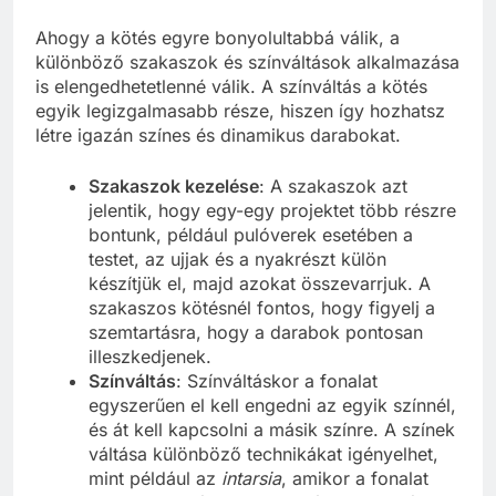
Ahogy a kötés egyre bonyolultabbá válik, a
különböző szakaszok és színváltások alkalmazása
is elengedhetetlenné válik. A színváltás a kötés
egyik legizgalmasabb része, hiszen így hozhatsz
létre igazán színes és dinamikus darabokat.
Szakaszok kezelése
: A szakaszok azt
jelentik, hogy egy-egy projektet több részre
bontunk, például pulóverek esetében a
testet, az ujjak és a nyakrészt külön
készítjük el, majd azokat összevarrjuk. A
szakaszos kötésnél fontos, hogy figyelj a
szemtartásra, hogy a darabok pontosan
illeszkedjenek.
Színváltás
: Színváltáskor a fonalat
egyszerűen el kell engedni az egyik színnél,
és át kell kapcsolni a másik színre. A színek
váltása különböző technikákat igényelhet,
mint például az
intarsia
, amikor a fonalat