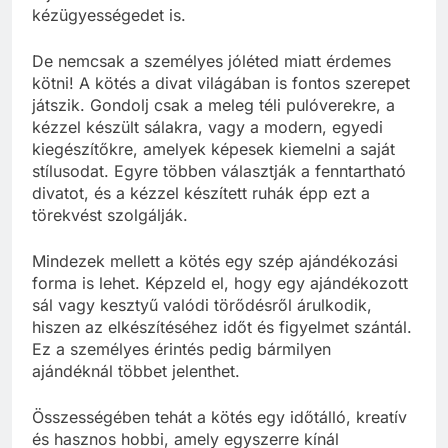
kézügyességedet is.
De nemcsak a személyes jóléted miatt érdemes
kötni! A kötés a divat világában is fontos szerepet
játszik. Gondolj csak a meleg téli pulóverekre, a
kézzel készült sálakra, vagy a modern, egyedi
kiegészítőkre, amelyek képesek kiemelni a saját
stílusodat. Egyre többen választják a fenntartható
divatot, és a kézzel készített ruhák épp ezt a
törekvést szolgálják.
Mindezek mellett a kötés egy szép ajándékozási
forma is lehet. Képzeld el, hogy egy ajándékozott
sál vagy kesztyű valódi törődésről árulkodik,
hiszen az elkészítéséhez időt és figyelmet szántál.
Ez a személyes érintés pedig bármilyen
ajándéknál többet jelenthet.
Összességében tehát a kötés egy időtálló, kreatív
és hasznos hobbi, amely egyszerre kínál