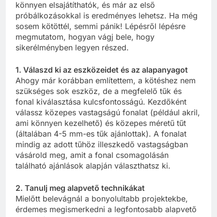
könnyen elsajátíthatók, és már az első
próbálkozásokkal is eredményes lehetsz. Ha még
sosem kötöttél, semmi pánik! Lépésről lépésre
megmutatom, hogyan vágj bele, hogy
sikerélményben legyen részed.
1. Válaszd ki az eszközeidet és az alapanyagot
Ahogy már korábban említettem, a kötéshez nem
szükséges sok eszköz, de a megfelelő tűk és
fonal kiválasztása kulcsfontosságú. Kezdőként
válassz közepes vastagságú fonalat (például akril,
ami könnyen kezelhető) és közepes méretű tűt
(általában 4-5 mm-es tűk ajánlottak). A fonalat
mindig az adott tűhöz illeszkedő vastagságban
vásárold meg, amit a fonal csomagolásán
található ajánlások alapján választhatsz ki.
2. Tanulj meg alapvető technikákat
Mielőtt belevágnál a bonyolultabb projektekbe,
érdemes megismerkedni a legfontosabb alapvető