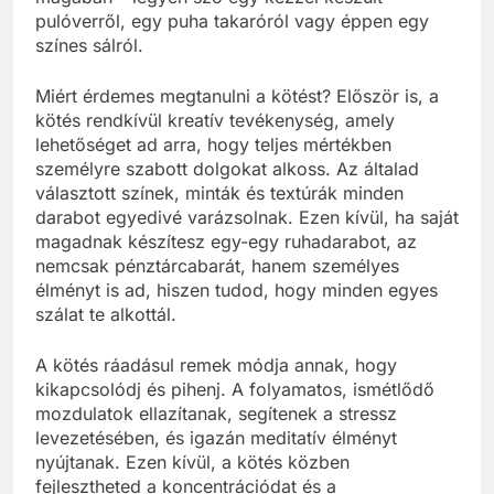
pulóverről, egy puha takaróról vagy éppen egy
színes sálról.
Miért érdemes megtanulni a kötést? Először is, a
kötés rendkívül kreatív tevékenység, amely
lehetőséget ad arra, hogy teljes mértékben
személyre szabott dolgokat alkoss. Az általad
választott színek, minták és textúrák minden
darabot egyedivé varázsolnak. Ezen kívül, ha saját
magadnak készítesz egy-egy ruhadarabot, az
nemcsak pénztárcabarát, hanem személyes
élményt is ad, hiszen tudod, hogy minden egyes
szálat te alkottál.
A kötés ráadásul remek módja annak, hogy
kikapcsolódj és pihenj. A folyamatos, ismétlődő
mozdulatok ellazítanak, segítenek a stressz
levezetésében, és igazán meditatív élményt
nyújtanak. Ezen kívül, a kötés közben
fejlesztheted a koncentrációdat és a