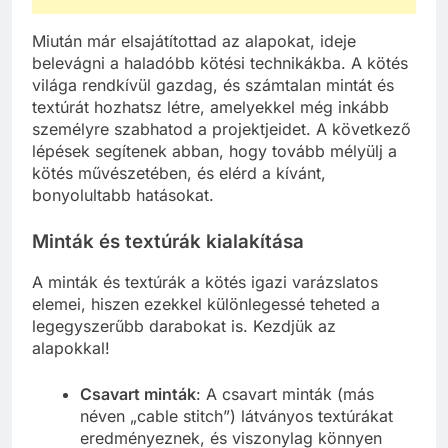
Miután már elsajátítottad az alapokat, ideje
belevágni a haladóbb kötési technikákba. A kötés
világa rendkívül gazdag, és számtalan mintát és
textúrát hozhatsz létre, amelyekkel még inkább
személyre szabhatod a projektjeidet. A következő
lépések segítenek abban, hogy tovább mélyülj a
kötés művészetében, és elérd a kívánt,
bonyolultabb hatásokat.
Minták és textúrák kialakítása
A minták és textúrák a kötés igazi varázslatos
elemei, hiszen ezekkel különlegessé teheted a
legegyszerűbb darabokat is. Kezdjük az
alapokkal!
Csavart minták
: A csavart minták (más
néven „cable stitch”) látványos textúrákat
eredményeznek, és viszonylag könnyen