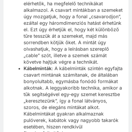
elérhetők, ha megfelelő technikákat
alkalmazol. A csavart mintákban a szemeket
úgy mozgatjuk, hogy a fonal „csavarodjon”,
ezáltal egy háromdimenziós hatást érhetünk
el. Ezt úgy érhetjük el, hogy két különböző
tűre tesszük át a szemeket, majd más
sorrendben kötjük őket. A mintát úgy
olvashatjuk, hogy a leírásban szereplő
„cable” szót, illetve a szemek számát
követve hajtjuk végre a technikát.
Kábelminták
: A kábelminták szintén egyfajta
csavart mintának számítanak, de általában
bonyolultabb, egymásba fonódó formákat
alkotnak. A leggyakoribb technika, amikor a
tűk segítségével egy-egy szemet keresztbe
„keresztezünk”, így a fonal látványos,
szoros, de elegáns mintákat alkot.
Kábelmintákat gyakran alkalmaznak
pulóverek, kabátok vagy nagyobb takarók
esetében, hiszen rendkívül