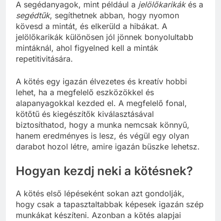
A segédanyagok, mint például a
jelölőkarikák
és a
segédtűk
, segíthetnek abban, hogy nyomon
kövesd a mintát, és elkerüld a hibákat. A
jelölőkarikák különösen jól jönnek bonyolultabb
mintáknál, ahol figyelned kell a minták
repetitivitására.
A kötés egy igazán élvezetes és kreatív hobbi
lehet, ha a megfelelő eszközökkel és
alapanyagokkal kezded el. A megfelelő fonal,
kötőtű és kiegészítők kiválasztásával
biztosíthatod, hogy a munka nemcsak könnyű,
hanem eredményes is lesz, és végül egy olyan
darabot hozol létre, amire igazán büszke lehetsz.
Hogyan kezdj neki a kötésnek?
A kötés első lépéseként sokan azt gondolják,
hogy csak a tapasztaltabbak képesek igazán szép
munkákat készíteni. Azonban a kötés alapjai