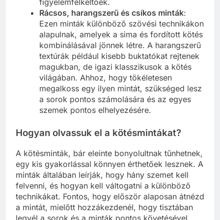
figyelemfelkeltőek.
Rácsos, harangszerű és csíkos minták
:
Ezen minták különböző szövési technikákon
alapulnak, amelyek a sima és fordított kötés
kombinálásával jönnek létre. A harangszerű
textúrák például kisebb buktatókat rejtenek
magukban, de igazi klasszikusok a kötés
világában. Ahhoz, hogy tökéletesen
megalkoss egy ilyen mintát, szükséged lesz
a sorok pontos számolására és az egyes
szemek pontos elhelyezésére.
Hogyan olvassuk el a kötésmintákat?
A kötésminták, bár eleinte bonyolultnak tűnhetnek,
egy kis gyakorlással könnyen érthetőek lesznek. A
minták általában leírják, hogy hány szemet kell
felvenni, és hogyan kell váltogatni a különböző
technikákat. Fontos, hogy először alaposan átnézd
a mintát, mielőtt hozzákezdenél, hogy tisztában
legyél a sorok és a minták pontos követésével.