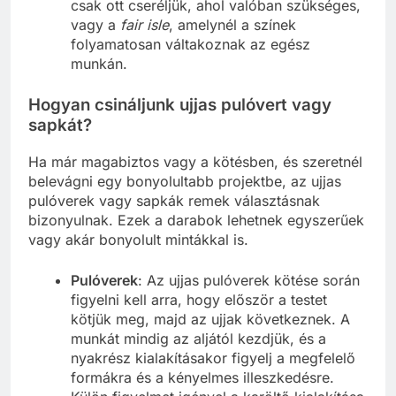
csak ott cseréljük, ahol valóban szükséges,
vagy a
fair isle
, amelynél a színek
folyamatosan váltakoznak az egész
munkán.
Hogyan csináljunk ujjas pulóvert vagy
sapkát?
Ha már magabiztos vagy a kötésben, és szeretnél
belevágni egy bonyolultabb projektbe, az ujjas
pulóverek vagy sapkák remek választásnak
bizonyulnak. Ezek a darabok lehetnek egyszerűek
vagy akár bonyolult mintákkal is.
Pulóverek
: Az ujjas pulóverek kötése során
figyelni kell arra, hogy először a testet
kötjük meg, majd az ujjak következnek. A
munkát mindig az aljától kezdjük, és a
nyakrész kialakításakor figyelj a megfelelő
formákra és a kényelmes illeszkedésre.