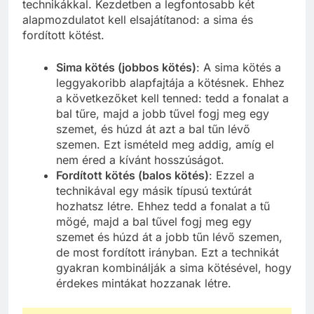
technikákkal. Kezdetben a legfontosabb két
alapmozdulatot kell elsajátítanod: a sima és
fordított kötést.
Sima kötés (jobbos kötés)
: A sima kötés a
leggyakoribb alapfajtája a kötésnek. Ehhez
a következőket kell tenned: tedd a fonalat a
bal tűre, majd a jobb tűvel fogj meg egy
szemet, és húzd át azt a bal tűn lévő
szemen. Ezt ismételd meg addig, amíg el
nem éred a kívánt hosszúságot.
Fordított kötés (balos kötés)
: Ezzel a
technikával egy másik típusú textúrát
hozhatsz létre. Ehhez tedd a fonalat a tű
mögé, majd a bal tűvel fogj meg egy
szemet és húzd át a jobb tűn lévő szemen,
de most fordított irányban. Ezt a technikát
gyakran kombinálják a sima kötésével, hogy
érdekes mintákat hozzanak létre.