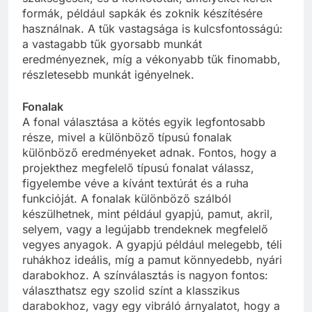
formák, például sapkák és zoknik készítésére
használnak. A tűk vastagsága is kulcsfontosságú:
a vastagabb tűk gyorsabb munkát
eredményeznek, míg a vékonyabb tűk finomabb,
részletesebb munkát igényelnek.
Fonalak
A fonal választása a kötés egyik legfontosabb
része, mivel a különböző típusú fonalak
különböző eredményeket adnak. Fontos, hogy a
projekthez megfelelő típusú fonalat válassz,
figyelembe véve a kívánt textúrát és a ruha
funkcióját. A fonalak különböző szálból
készülhetnek, mint például gyapjú, pamut, akril,
selyem, vagy a legújabb trendeknek megfelelő
vegyes anyagok. A gyapjú például melegebb, téli
ruhákhoz ideális, míg a pamut könnyedebb, nyári
darabokhoz. A színválasztás is nagyon fontos:
választhatsz egy szolid színt a klasszikus
darabokhoz, vagy egy vibráló árnyalatot, hogy a