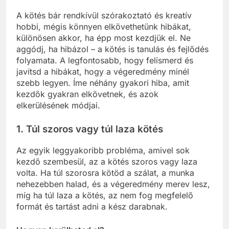
A kötés bár rendkívül szórakoztató és kreatív
hobbi, mégis könnyen elkövethetünk hibákat,
különösen akkor, ha épp most kezdjük el. Ne
aggódj, ha hibázol – a kötés is tanulás és fejlődés
folyamata. A legfontosabb, hogy felismerd és
javítsd a hibákat, hogy a végeredmény minél
szebb legyen. Íme néhány gyakori hiba, amit
kezdők gyakran elkövetnek, és azok
elkerülésének módjai.
1. Túl szoros vagy túl laza kötés
Az egyik leggyakoribb probléma, amivel sok
kezdő szembesül, az a kötés szoros vagy laza
volta. Ha túl szorosra kötöd a szálat, a munka
nehezebben halad, és a végeredmény merev lesz,
míg ha túl laza a kötés, az nem fog megfelelő
formát és tartást adni a kész darabnak.