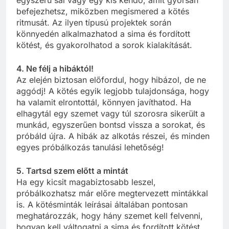
befejezhetsz, miközben megismered a kötés
ritmusát. Az ilyen típusú projektek során
könnyedén alkalmazhatod a sima és fordított
kötést, és gyakorolhatod a sorok kialakítását.
4. Ne félj a hibáktól!
Az elején biztosan előfordul, hogy hibázol, de ne
aggódj! A kötés egyik legjobb tulajdonsága, hogy
ha valamit elrontottál, könnyen javíthatod. Ha
elhagytál egy szemet vagy túl szorosra sikerült a
munkád, egyszerűen bontsd vissza a sorokat, és
próbáld újra. A hibák az alkotás részei, és minden
egyes próbálkozás tanulási lehetőség!
5. Tartsd szem előtt a mintát
Ha egy kicsit magabiztosabb leszel,
próbálkozhatsz már előre megtervezett mintákkal
is. A kötésminták leírásai általában pontosan
meghatározzák, hogy hány szemet kell felvenni,
hogyan kell váltogatni a sima és fordított kötést,