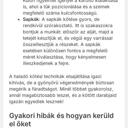
Külön figyelmet igényel a karöltő kialakítása
is, ahol a tűk pozicionálása és a szemek
megfelelő száma kulcsfontosságú.
Sapkák
: A sapkák kötése gyors, de
rendkívül szórakoztató. Itt is szakaszokra
bontjuk a munkát: először az alját, majd a
tetejét készítjük el, és végül egy varrással
összeillesztjük a részeket. A sapkák
esetében különösen fontos a megfelelő
méret kiválasztása, hogy kényelmesen
illeszkedjenek a fejre.
A haladó kötési technikák elsajátítása igazi
kihívás, de a gyönyörű végeredmények biztosan
megérik a fáradtságot. Minél többet gyakorolsz,
annál magabiztosabb leszel, és a kötött darabjaid
igazán egyediek lesznek!
Gyakori hibák és hogyan kerüld
el őket