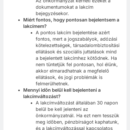
Az önkormányzat kérheti ezeket a
dokumentumokat a lakcím
bejegyzésekor.
Miért fontos, hogy pontosan bejelentsem a
lakcímem?
A pontos lakcím bejelentése azért
fontos, mert a jogszabályok, adózási
kötelezettségek, társadalombiztosítási
ellátások és szociális juttatások mind
a bejelentett lakcímhez kötődnek. Ha
nem tüntetjük fel pontosan, hol élünk,
akkor elmaradhatnak a megfelelő
ellátások, és jogi problémák is
felmerülhetnek.
Mennyi időn belül kell bejelenteni a
lakcímváltozást?
A lakcímváltozást általában 30 napon
belül be kell jelenteni az
önkormányzatnál. Ha ezt nem tesszük
meg időben, pénzbírságot kaphatunk,
és a lakcímváltozással kapcsolatos