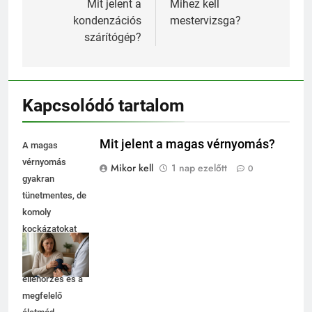
navigáció
Mit jelent a
Mihez kell
kondenzációs
mestervizsga?
szárítógép?
Kapcsolódó tartalom
Mit jelent a magas vérnyomás?
A magas
vérnyomás
Mikor kell
1 nap ezelőtt
0
gyakran
tünetmentes, de
komoly
kockázatokat
rejt. Fontos a
rendszeres
ellenőrzés és a
megfelelő