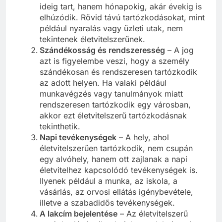
ideig tart, hanem hónapokig, akár évekig is
elhúzódik. Rövid távú tartózkodásokat, mint
például nyaralás vagy üzleti utak, nem
tekintenek életvitelszerűnek.
Szándékosság és rendszeresség
– A jog
azt is figyelembe veszi, hogy a személy
szándékosan és rendszeresen tartózkodik
az adott helyen. Ha valaki például
munkavégzés vagy tanulmányok miatt
rendszeresen tartózkodik egy városban,
akkor ezt életvitelszerű tartózkodásnak
tekinthetik.
Napi tevékenységek
– A hely, ahol
életvitelszerűen tartózkodik, nem csupán
egy alvóhely, hanem ott zajlanak a napi
életvitelhez kapcsolódó tevékenységek is.
Ilyenek például a munka, az iskola, a
vásárlás, az orvosi ellátás igénybevétele,
illetve a szabadidős tevékenységek.
A lakcím bejelentése
– Az életvitelszerű