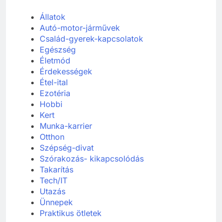
Állatok
Autó-motor-járművek
Család-gyerek-kapcsolatok
Egészség
Életmód
Érdekességek
Étel-ital
Ezotéria
Hobbi
Kert
Munka-karrier
Otthon
Szépség-divat
Szórakozás- kikapcsolódás
Takarítás
Tech/IT
Utazás
Ünnepek
Praktikus ötletek