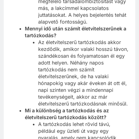
megfelelő társadalombiztosítást vagy
más, a lakcímmel kapcsolatos
juttatásokat. A helyes bejelentés tehát
alapvető fontosságú.
Mennyi idő után számít életvitelszerűnek a
tartózkodás?
Az életvitelszerű tartózkodás akkor
kezdődik, amikor valaki hosszú távon,
szándékosan és folyamatosan él egy
adott helyen. Néhány napos
tartózkodás nem számít
életvitelszerűnek, de ha valaki
hónapokig vagy akár éveken át ott él,
napi szinten végzi a mindennapi
tevékenységeit, akkor az már
életvitelszerű tartózkodásnak minősül.
Mi a különbség a tartózkodás és az
életvitelszerű tartózkodás között?
A tartózkodás lehet rövid távú,
például egy üzleti út vagy egy
nyaralás, amely nem kapcsolódik