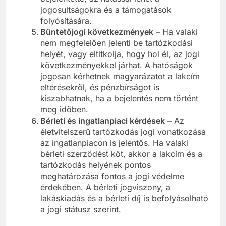
jogosultságokra és a támogatások
folyósítására.
Büntetőjogi következmények
– Ha valaki
nem megfelelően jelenti be tartózkodási
helyét, vagy eltitkolja, hogy hol él, az jogi
következményekkel járhat. A hatóságok
jogosan kérhetnek magyarázatot a lakcím
eltérésekről, és pénzbírságot is
kiszabhatnak, ha a bejelentés nem történt
meg időben.
Bérleti és ingatlanpiaci kérdések
– Az
életvitelszerű tartózkodás jogi vonatkozása
az ingatlanpiacon is jelentős. Ha valaki
bérleti szerződést köt, akkor a lakcím és a
tartózkodás helyének pontos
meghatározása fontos a jogi védelme
érdekében. A bérleti jogviszony, a
lakáskiadás és a bérleti díj is befolyásolható
a jogi státusz szerint.