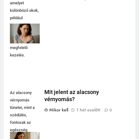
amelyet
különböző okok,
például
túlterhelés vagy
sérülés okozhat.
Fontos a
megfelelő
kezelés.
Mit jelent az alacsony
Az alacsony
vérnyomás?
vérnyomás
tünetei, mint a
Mikor kell
1 hét ezelőtt
0
szédülés,
fontosak az
egészség
megőrzésében,