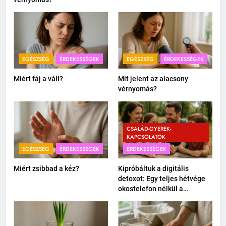
EGÉSZSÉG
ÉRDEKESSÉGEK
EGÉSZSÉG
ÉRDEKESSÉGEK
Miért fáj a váll?
Mit jelent az alacsony
vérnyomás?
CSALÁD-GYEREK-
KAPCSOLATOK
EGÉSZSÉG
ÉRDEKESSÉGEK
ÉRDEKESSÉGEK
Miért zsibbad a kéz?
Kipróbáltuk a digitális
detoxot: Egy teljes hétvége
okostelefon nélkül a
családdal.