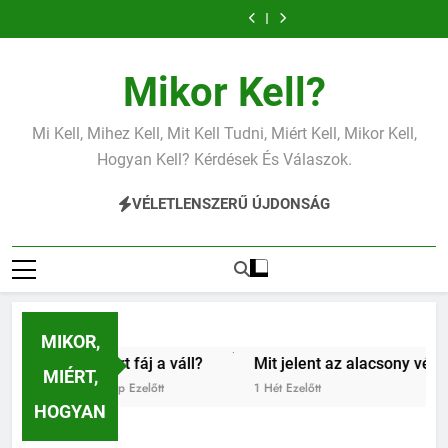
Ugrás
vérnyomás?
a
tartalomra
Mikor Kell?
Mi Kell, Mihez Kell, Mit Kell Tudni, Miért Kell, Mikor Kell,
Hogyan Kell? Kérdések És Válaszok.
VÉLETLENSZERŰ ÚJDONSÁG
MIKOR,
Miért fáj a váll?
Mit jelent az alacsony vérnyomás?
MIÉRT,
5 Nap Ezelőtt
1 Hét Ezelőtt
HOGYAN