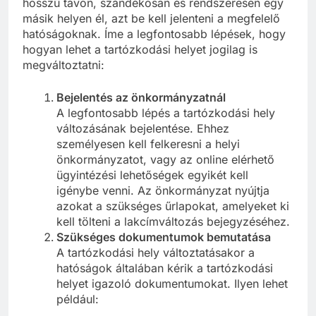
hosszú távon, szándékosan és rendszeresen egy
másik helyen él, azt be kell jelenteni a megfelelő
hatóságoknak. Íme a legfontosabb lépések, hogy
hogyan lehet a tartózkodási helyet jogilag is
megváltoztatni:
Bejelentés az önkormányzatnál
A legfontosabb lépés a tartózkodási hely
változásának bejelentése. Ehhez
személyesen kell felkeresni a helyi
önkormányzatot, vagy az online elérhető
ügyintézési lehetőségek egyikét kell
igénybe venni. Az önkormányzat nyújtja
azokat a szükséges űrlapokat, amelyeket ki
kell tölteni a lakcímváltozás bejegyzéséhez.
Szükséges dokumentumok bemutatása
A tartózkodási hely változtatásakor a
hatóságok általában kérik a tartózkodási
helyet igazoló dokumentumokat. Ilyen lehet
például: