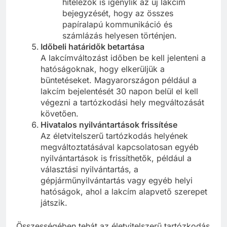
hitelezők is igénylik az új lakcím
bejegyzését, hogy az összes
papíralapú kommunikáció és
számlázás helyesen történjen.
Időbeli határidők betartása
A lakcímváltozást időben be kell jelenteni a
hatóságoknak, hogy elkerüljük a
büntetéseket. Magyarországon például a
lakcím bejelentését 30 napon belül el kell
végezni a tartózkodási hely megváltozását
követően.
Hivatalos nyilvántartások frissítése
Az életvitelszerű tartózkodás helyének
megváltoztatásával kapcsolatosan egyéb
nyilvántartások is frissíthetők, például a
választási nyilvántartás, a
gépjárműnyilvántartás vagy egyéb helyi
hatóságok, ahol a lakcím alapvető szerepet
játszik.
Összességében tehát az életvitelszerű tartózkodás