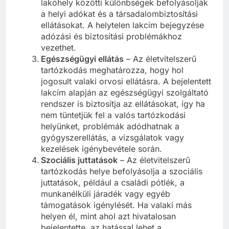
lakóhely közötti különbségek befolyásolják
a helyi adókat és a társadalombiztosítási
ellátásokat. A helytelen lakcím bejegyzése
adózási és biztosítási problémákhoz
vezethet.
Egészségügyi ellátás
– Az életvitelszerű
tartózkodás meghatározza, hogy hol
jogosult valaki orvosi ellátásra. A bejelentett
lakcím alapján az egészségügyi szolgáltató
rendszer is biztosítja az ellátásokat, így ha
nem tüntetjük fel a valós tartózkodási
helyünket, problémák adódhatnak a
gyógyszerellátás, a vizsgálatok vagy
kezelések igénybevétele során.
Szociális juttatások
– Az életvitelszerű
tartózkodás helye befolyásolja a szociális
juttatások, például a családi pótlék, a
munkanélküli járadék vagy egyéb
támogatások igénylését. Ha valaki más
helyen él, mint ahol azt hivatalosan
bejelentette, az hatással lehet a