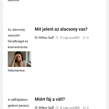
életmód.
Mit jelent az alacsony vas?
Az alacsony
vasszint
Mikor kell
3 nap ezelőtt
0
fáradtságot és
koncentrációs
nehézségeket
okozhat, ezért
fontos a tünetek
felismerése.
Miért fáj a váll?
A vállfájdalom
gyakori panasz,
Mikor kell
5 nap ezelőtt
0