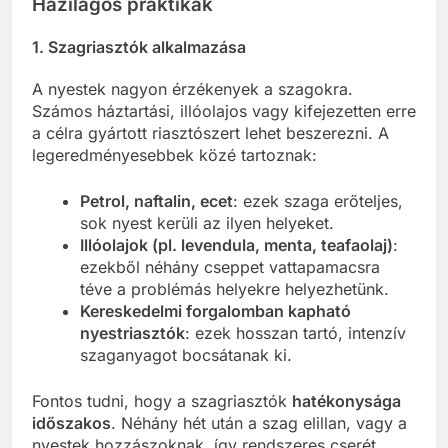
Házilagos praktikák
1.
Szagriasztók alkalmazása
A nyestek nagyon érzékenyek a szagokra.
Számos háztartási, illóolajos vagy kifejezetten erre
a célra gyártott riasztószert lehet beszerezni. A
legeredményesebbek közé tartoznak:
Petrol, naftalin, ecet
: ezek szaga erőteljes,
sok nyest kerüli az ilyen helyeket.
Illóolajok (pl. levendula, menta, teafaolaj)
:
ezekből néhány cseppet vattapamacsra
téve a problémás helyekre helyezhetünk.
Kereskedelmi forgalomban kapható
nyestriasztók
: ezek hosszan tartó, intenzív
szaganyagot bocsátanak ki.
Fontos tudni, hogy a szagriasztók
hatékonysága
időszakos
. Néhány hét után a szag elillan, vagy a
nyestek hozzászoknak, így rendszeres cserét,