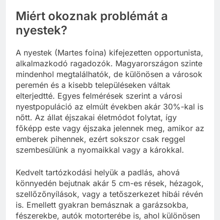
Miért okoznak problémát a
nyestek?
A nyestek (Martes foina) kifejezetten opportunista,
alkalmazkodó ragadozók. Magyarországon szinte
mindenhol megtalálhatók, de különösen a városok
peremén és a kisebb településeken váltak
elterjedtté. Egyes felmérések szerint a városi
nyestpopuláció az elmúlt években akár 30%-kal is
nőtt. Az állat éjszakai életmódot folytat, így
főképp este vagy éjszaka jelennek meg, amikor az
emberek pihennek, ezért sokszor csak reggel
szembesülünk a nyomaikkal vagy a károkkal.
Kedvelt tartózkodási helyük a padlás, ahová
könnyedén bejutnak akár 5 cm-es rések, hézagok,
szellőzőnyílások, vagy a tetőszerkezet hibái révén
is. Emellett gyakran bemásznak a garázsokba,
fészerekbe, autók motorterébe is, ahol különösen