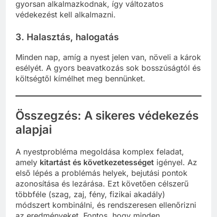
gyorsan alkalmazkodnak, így változatos
védekezést kell alkalmazni.
3.
Halasztás, halogatás
Minden nap, amíg a nyest jelen van, növeli a károk
esélyét. A gyors beavatkozás sok bosszúságtól és
költségtől kímélhet meg bennünket.
Összegzés: A sikeres védekezés
alapjai
A nyestprobléma megoldása komplex feladat,
amely
kitartást és következetességet
igényel. Az
első lépés a problémás helyek, bejutási pontok
azonosítása és lezárása. Ezt követően célszerű
többféle (szag, zaj, fény, fizikai akadály)
módszert kombinálni, és rendszeresen ellenőrizni
az eredményeket. Fontos, hogy minden