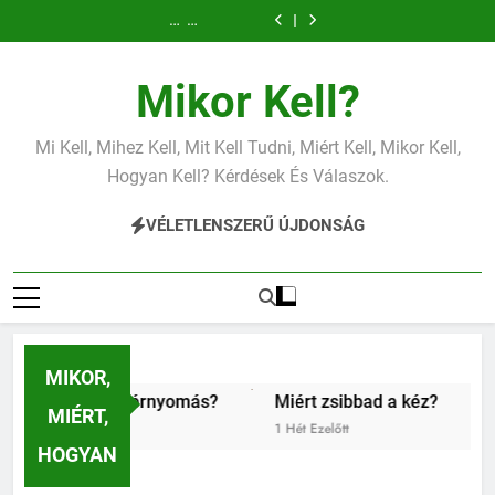
Mit
Mit
Mit
Miért
Mit
Mit
Mit
Ugrás
jelent
jelent
jelent
fáj
jelent
jelent
jelent
Miért
Mit
az
a
az
a
az
a
az
a
fáj
jelent
alacsony
magas
alacsony
váll?
alacsony
magas
alacsony
a
az
tartalomra
vérnyomás?
vérnyomás?
vas?
vérnyomás?
vérnyomás?
vas?
váll?
alacsony
Mikor Kell?
vérnyomás?
Mi Kell, Mihez Kell, Mit Kell Tudni, Miért Kell, Mikor Kell,
Hogyan Kell? Kérdések És Válaszok.
VÉLETLENSZERŰ ÚJDONSÁG
MIKOR,
nyomás?
Miért zsibbad a kéz?
Kipróbáltuk a digitál
MIÉRT,
1 Hét Ezelőtt
2 Hét Ezelőtt
HOGYAN