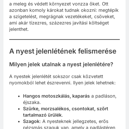
a meleg és védett környezet vonzza őket. Ott
azonban komoly károkat tudnak okozni: megtépik
a szigetelést, megrágnak vezetékeket, csöveket,
ami akár tízezres, százezres javítási költséget
jelenthet.
A nyest jelenlétének felismerése
Milyen jelek utalnak a nyest jelenlétére?
A nyestek jelenlétét sokszor csak közvetett
nyomokból lehet észrevenni. Ilyen jelek lehetnek:
Hangos motoszkálás, kaparás
a padláson,
éjszaka.
Szürke, morzsalékos, csontokat, szőrt
tartalmazó ürülék
.
Szagok
: A nyesteknek jellegzetes, erős
pézsmás szaguk van, amely a padlástéren