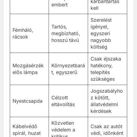
karbantartás
embert
kell
Szerelést
Tartós,
igényel,
Fémháló,
megbízható,
egyszeri
rácsok
hosszú távú
nagyobb
költség
Csak éjszaka
Mozgásérzék
Környezetbará
hatékony,
elős lámpa
t, egyszerű
telepítés
szükséges
Jogszabályho
Célzott
z kötött,
Nyestcsapda
eltávolítás
állatvédelmi
kérdések
Közvetlen
Kábelvédő
Csak az autót
védelem a
spirál, huzat
védi, időnként
kritikus