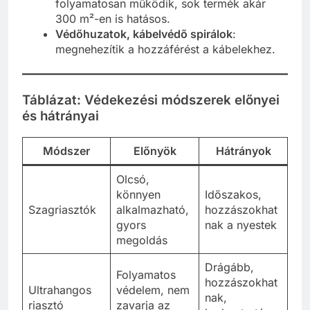
folyamatosan működik, sok termék akár
300 m²-en is hatásos.
Védőhuzatok, kábelvédő spirálok
:
megnehezítik a hozzáférést a kábelekhez.
Táblázat: Védekezési módszerek előnyei
és hátrányai
Módszer
Előnyök
Hátrányok
Olcsó,
könnyen
Időszakos,
Szagriasztók
alkalmazható,
hozzászokhat
gyors
nak a nyestek
megoldás
Drágább,
Folyamatos
hozzászokhat
Ultrahangos
védelem, nem
nak,
riasztó
zavarja az