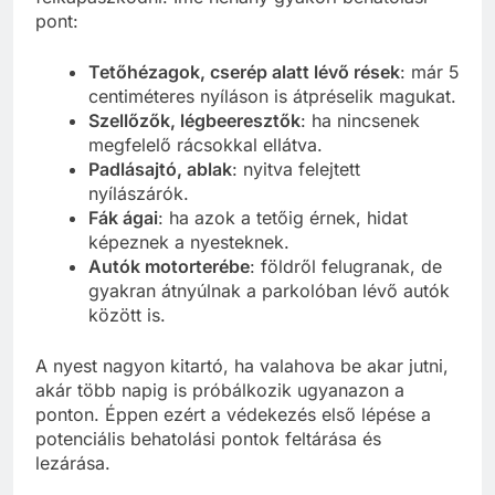
pont:
Tetőhézagok, cserép alatt lévő rések
: már 5
centiméteres nyíláson is átpréselik magukat.
Szellőzők, légbeeresztők
: ha nincsenek
megfelelő rácsokkal ellátva.
Padlásajtó, ablak
: nyitva felejtett
nyílászárók.
Fák ágai
: ha azok a tetőig érnek, hidat
képeznek a nyesteknek.
Autók motorterébe
: földről felugranak, de
gyakran átnyúlnak a parkolóban lévő autók
között is.
A nyest nagyon kitartó, ha valahova be akar jutni,
akár több napig is próbálkozik ugyanazon a
ponton. Éppen ezért a védekezés első lépése a
potenciális behatolási pontok feltárása és
lezárása.