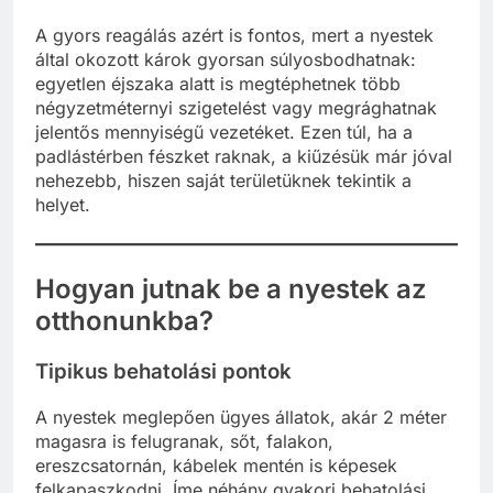
A gyors reagálás azért is fontos, mert a nyestek
által okozott károk gyorsan súlyosbodhatnak:
egyetlen éjszaka alatt is megtéphetnek több
négyzetméternyi szigetelést vagy megrághatnak
jelentős mennyiségű vezetéket. Ezen túl, ha a
padlástérben fészket raknak, a kiűzésük már jóval
nehezebb, hiszen saját területüknek tekintik a
helyet.
Hogyan jutnak be a nyestek az
otthonunkba?
Tipikus behatolási pontok
A nyestek meglepően ügyes állatok, akár 2 méter
magasra is felugranak, sőt, falakon,
ereszcsatornán, kábelek mentén is képesek
felkapaszkodni. Íme néhány gyakori behatolási