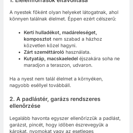
1.
Élelemforrások eltávolítása
A nyestek főként olyan helyeket látogatnak, ahol
könnyen találnak élelmet. Éppen ezért célszerű:
Kerti hulladékot, madáreleséget,
komposztot
nem szabad a házhoz
közvetlen közel hagyni.
Zárt szeméttároló
használata.
Kutyatáp, macskaeledel
éjszakára soha ne
maradjon a teraszon, udvaron.
Ha a nyest nem talál élelmet a környéken,
nagyobb eséllyel továbbáll.
2.
A padlástér, garázs rendszeres
ellenőrzése
Legalább havonta egyszer ellenőrizzük a padlást,
garázst, pincét, hogy időben észrevegyük a
károkat, nyomokat vagy az esetleges