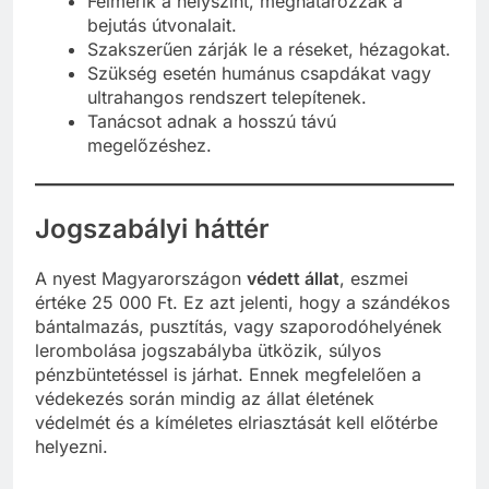
Felmérik a helyszínt, meghatározzák a
bejutás útvonalait.
Szakszerűen zárják le a réseket, hézagokat.
Szükség esetén humánus csapdákat vagy
ultrahangos rendszert telepítenek.
Tanácsot adnak a hosszú távú
megelőzéshez.
Jogszabályi háttér
A nyest Magyarországon
védett állat
, eszmei
értéke 25 000 Ft. Ez azt jelenti, hogy a szándékos
bántalmazás, pusztítás, vagy szaporodóhelyének
lerombolása jogszabályba ütközik, súlyos
pénzbüntetéssel is járhat. Ennek megfelelően a
védekezés során mindig az állat életének
védelmét és a kíméletes elriasztását kell előtérbe
helyezni.