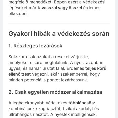
megfelelő menedéket. Éppen ezért a védekezési
lépéseket már
tavasszal vagy ősszel
érdemes
elkezdeni.
Gyakori hibák a védekezés során
1.
Részleges lezárások
Sokszor csak azokat a réseket zárjuk le,
amelyeket elsőre megtalálunk. A nyest azonban
ügyes, és hamar új utat talál. Érdemes
teljes körű
ellenőrzést
végezni, akár szakemberrel, hogy
minden potenciális pontot lezárhassunk.
2.
Csak egyetlen módszer alkalmazása
A leghatékonyabb védekezés
többlépcsős
:
kombináljunk szagriasztót, fizikai akadályt és
ultrahangos riasztót. A nyestek intelligensek,