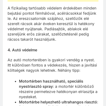
A fizikailag tartósabb védelem érdekében minden
bejutási pontot fémhálóval, acélrácsokkal fedjünk
le. Az ereszcsatornák szájához, szellőzők elé
szerelt rácsok akár éveken keresztül is hatékony
védelmet nyújtanak. Padlásajtók, ablakok elé
szereljünk erős zárakat, szellőztetésnél pedig
rácsos takarót használjunk.
4.
Autó védelme
Az autó motorterében is gyakori vendég a nyest.
Itt különösen fontos a védekezés, hiszen a javítási
költségek nagyok lehetnek. Néhány tipp:
Motortérben használható, speciális
nyestriasztó spray
: a motortér különböző
részeire permetezve hatékonyan elriasztja a
nyesteket.
Motortérbe helyezhető ultrahangos riasztó
: