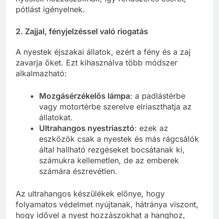
pótlást igényelnek.
2.
Zajjal, fényjelzéssel való riogatás
A nyestek éjszakai állatok, ezért a fény és a zaj
zavarja őket. Ezt kihasználva több módszer
alkalmazható:
Mozgásérzékelős lámpa
: a padlástérbe
vagy motortérbe szerelve elriaszthatja az
állatokat.
Ultrahangos nyestriasztó
: ezek az
eszközök csak a nyestek és más rágcsálók
által hallható rezgéseket bocsátanak ki,
számukra kellemetlen, de az emberek
számára észrevétlen.
Az ultrahangos készülékek előnye, hogy
folyamatos védelmet nyújtanak, hátránya viszont,
hogy idővel a nyest hozzászokhat a hanghoz,