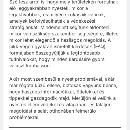
Szó lesz arról is, hogy mely területeken fordulnak
elő leggyakrabban nyestek, mikor a
legaktívabbak, és milyen szokásaik vannak,
amelyek befolyásolhatják a védekezési
stratégiánkat. Mindemellett segítünk eldönteni,
mikor van szükség szakember segítségére, illetve
mikor lehet elegendő a házilagos megoldás. A
cikk végén gyakran ismételt kérdések (FAQ)
formájában összegyűjtjük a legfontosabb
tudnivalókat, hogy minden kérdésére gyors
választ kaphasson.
Akár most szembesül a nyest problémával, akár
már régóta küzd ellene, biztosak vagyunk benne,
hogy hasznos információkkal, ötletekkel és
tippekkel gazdagodik majd. Merüljön el velünk a
nyestek elleni védekezés világában, és találjon
megoldást a saját otthonában felmerülő
problémákra!