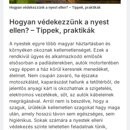
Hogyan védekezzünk a nyest ellen? – Tippek, praktikák
Hogyan védekezzünk a nyest
ellen? – Tippek, praktikák
A nyestek egyre több magyar háztartásban és
környéken okoznak kellemetlenséget. Ezek a
rendkívül ügyes és alkalmazkodó emlősök
elsősorban a padlásterekben, autók motorterében
vagy éppen a ház körül keresnek menedéket,
élelmet. Nem csupán zavaró, ha éjszaka
motoszkálást, kaparászást hallunk a tetőtérből, de
jelentős anyagi kárt is okozhatnak a szigetelés,
elektromos vezetékek, sőt, az autók kábeleinek
megrágásával. Arról nem is beszélve, hogy a
szaguk, ürülékük kellemetlen szagokat hagy maga
után, amely hosszú távon sem egészséges, sem
higiénikus. Sokak számára a nyestek elleni
védekezés szinte lehetetlen feladatnak tűnik,