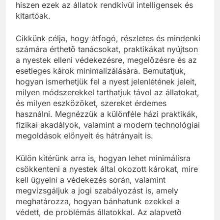
hiszen ezek az állatok rendkívül intelligensek és
kitartóak.
Cikkünk célja, hogy átfogó, részletes és mindenki
számára érthető tanácsokat, praktikákat nyújtson
a nyestek elleni védekezésre, megelőzésre és az
esetleges károk minimalizálására. Bemutatjuk,
hogyan ismerhetjük fel a nyest jelenlétének jeleit,
milyen módszerekkel tarthatjuk távol az állatokat,
és milyen eszközöket, szereket érdemes
használni. Megnézzük a különféle házi praktikák,
fizikai akadályok, valamint a modern technológiai
megoldások előnyeit és hátrányait is.
Külön kitérünk arra is, hogyan lehet minimálisra
csökkenteni a nyestek által okozott károkat, mire
kell ügyelni a védekezés során, valamint
megvizsgáljuk a jogi szabályozást is, amely
meghatározza, hogyan bánhatunk ezekkel a
védett, de problémás állatokkal. Az alapvető