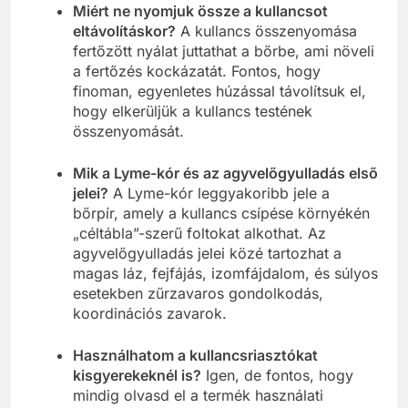
Miért ne nyomjuk össze a kullancsot
eltávolításkor?
A kullancs összenyomása
fertőzött nyálat juttathat a bőrbe, ami növeli
a fertőzés kockázatát. Fontos, hogy
finoman, egyenletes húzással távolítsuk el,
hogy elkerüljük a kullancs testének
összenyomását.
Mik a Lyme-kór és az agyvelőgyulladás első
jelei?
A Lyme-kór leggyakoribb jele a
bőrpír, amely a kullancs csípése környékén
„céltábla”-szerű foltokat alkothat. Az
agyvelőgyulladás jelei közé tartozhat a
magas láz, fejfájás, izomfájdalom, és súlyos
esetekben zűrzavaros gondolkodás,
koordinációs zavarok.
Használhatom a kullancsriasztókat
kisgyerekeknél is?
Igen, de fontos, hogy
mindig olvasd el a termék használati