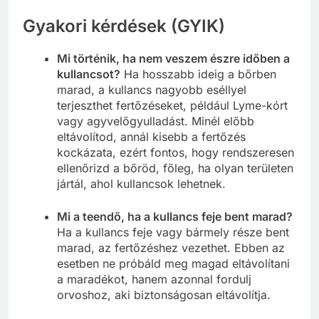
Gyakori kérdések (GYIK)
Mi történik, ha nem veszem észre időben a
kullancsot?
Ha hosszabb ideig a bőrben
marad, a kullancs nagyobb eséllyel
terjeszthet fertőzéseket, például Lyme-kórt
vagy agyvelőgyulladást. Minél előbb
eltávolítod, annál kisebb a fertőzés
kockázata, ezért fontos, hogy rendszeresen
ellenőrizd a bőröd, főleg, ha olyan területen
jártál, ahol kullancsok lehetnek.
Mi a teendő, ha a kullancs feje bent marad?
Ha a kullancs feje vagy bármely része bent
marad, az fertőzéshez vezethet. Ebben az
esetben ne próbáld meg magad eltávolítani
a maradékot, hanem azonnal fordulj
orvoshoz, aki biztonságosan eltávolítja.