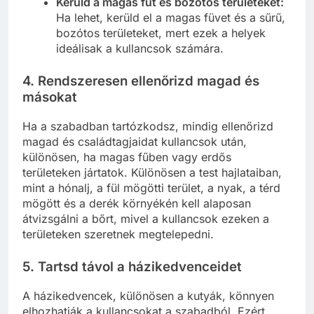
Kerüld a magas fűt és bozótos területeket:
Ha lehet, kerüld el a magas füvet és a sűrű,
bozótos területeket, mert ezek a helyek
ideálisak a kullancsok számára.
4.
Rendszeresen ellenőrizd magad és
másokat
Ha a szabadban tartózkodsz, mindig ellenőrizd
magad és családtagjaidat kullancsok után,
különösen, ha magas fűben vagy erdős
területeken jártatok. Különösen a test hajlataiban,
mint a hónalj, a fül mögötti terület, a nyak, a térd
mögött és a derék környékén kell alaposan
átvizsgálni a bőrt, mivel a kullancsok ezeken a
területeken szeretnek megtelepedni.
5.
Tartsd távol a házikedvenceidet
A házikedvencek, különösen a kutyák, könnyen
elhozhatják a kullancsokat a szabadból. Ezért