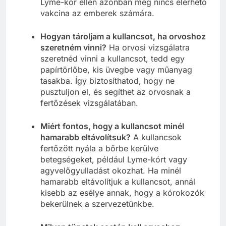
Lyme-kór ellen azonban még nincs elérhető
vakcina az emberek számára.
Hogyan tároljam a kullancsot, ha orvoshoz
szeretném vinni?
Ha orvosi vizsgálatra
szeretnéd vinni a kullancsot, tedd egy
papírtörlőbe, kis üvegbe vagy műanyag
tasakba. Így biztosíthatod, hogy ne
pusztuljon el, és segíthet az orvosnak a
fertőzések vizsgálatában.
Miért fontos, hogy a kullancsot minél
hamarabb eltávolítsuk?
A kullancsok
fertőzött nyála a bőrbe kerülve
betegségeket, például Lyme-kórt vagy
agyvelőgyulladást okozhat. Ha minél
hamarabb eltávolítjuk a kullancsot, annál
kisebb az esélye annak, hogy a kórokozók
bekerülnek a szervezetünkbe.