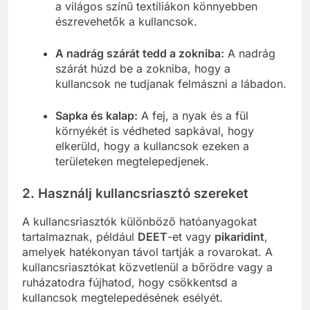
a világos színű textíliákon könnyebben
észrevehetők a kullancsok.
A nadrág szárát tedd a zokniba:
A nadrág
szárát húzd be a zokniba, hogy a
kullancsok ne tudjanak felmászni a lábadon.
Sapka és kalap:
A fej, a nyak és a fül
környékét is védheted sapkával, hogy
elkerüld, hogy a kullancsok ezeken a
területeken megtelepedjenek.
2.
Használj kullancsriasztó szereket
A kullancsriasztók különböző hatóanyagokat
tartalmaznak, például
DEET
-et vagy
pikaridint
,
amelyek hatékonyan távol tartják a rovarokat. A
kullancsriasztókat közvetlenül a bőrödre vagy a
ruházatodra fújhatod, hogy csökkentsd a
kullancsok megtelepedésének esélyét.