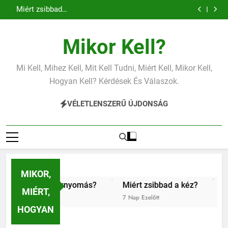
Miért zsibbad a kéz?
Ugrás
Mit jelent az alacsony vas?
a
Miért fáj a váll?
Mit jelent az alacsony vérnyomás?
tartalomra
Miért zsibbad a kéz?
Mikor Kell?
Mit jelent az alacsony vas?
Miért fáj a váll?
Mit jelent az alacsony vérnyomás?
Mi Kell, Mihez Kell, Mit Kell Tudni, Miért Kell, Mikor Kell,
Miért zsibbad a kéz?
Hogyan Kell? Kérdések És Válaszok.
VÉLETLENSZERŰ ÚJDONSÁG
MIKOR,
alacsony vérnyomás?
Miért zsibbad a kéz?
Kipróbál
MIÉRT,
7 Nap Ezelőtt
1 Hét Ezelőt
HOGYAN