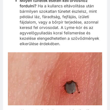
Milyen tünetek esetén kell orvoshoz
fordulni?
Ha a kullancs eltávolítása után
bármilyen szokatlan tünetet észlelsz, mint
például láz, fáradtság, fejfájás, ízületi
fájdalom, vagy a bőrpír terjedése, azonnal
keresd fel orvosodat. A Lyme-kór és az
agyvelőgyulladás korai felismerése és
kezelése elengedhetetlen a szövődmények
elkerülése érdekében.