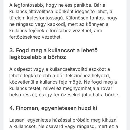
A legfontosabb, hogy ne ess pánikba. Bár a
kullancs eltávolítása időnként idegesítő lehet, a
türelem kulcsfontosságú. Különösen fontos, hogy
ne rángasd vagy kapkodj, mert az könnyen a
kullancs fejének eltöréséhez vezethet, ami
fertőzésekhez vezethet.
3. Fogd meg a kullancsot a lehető
legközelebb a bőrhöz
A csipeszt vagy a kullancseltávolító eszközt a
lehető legközelebb a bőr felszínéhez helyezd,
közvetlenül a kullancs feje mögé. Ne fogd meg a
kullancs testét, mivel ez megnyomhatja a rovar
belső részét, és így fertőzéseket juttathat a bőrbe.
4. Finoman, egyenletesen húzd ki
Lassan, egyenletes húzással próbáld meg kihúzni
a kullancsot. Ne csavard vagy rángasd, mert ez a