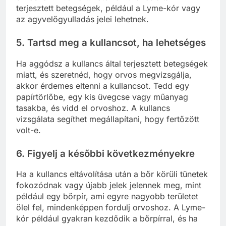
terjesztett betegségek, például a Lyme-kór vagy
az agyvelőgyulladás jelei lehetnek.
5.
Tartsd meg a kullancsot, ha lehetséges
Ha aggódsz a kullancs által terjesztett betegségek
miatt, és szeretnéd, hogy orvos megvizsgálja,
akkor érdemes eltenni a kullancsot. Tedd egy
papírtörlőbe, egy kis üvegcse vagy műanyag
tasakba, és vidd el orvoshoz. A kullancs
vizsgálata segíthet megállapítani, hogy fertőzött
volt-e.
6.
Figyelj a későbbi következményekre
Ha a kullancs eltávolítása után a bőr körüli tünetek
fokozódnak vagy újabb jelek jelennek meg, mint
például egy bőrpír, ami egyre nagyobb területet
ölel fel, mindenképpen fordulj orvoshoz. A Lyme-
kór például gyakran kezdődik a bőrpírral, és ha