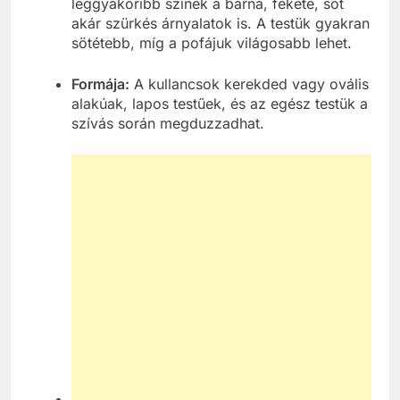
leggyakoribb színek a barna, fekete, sőt
akár szürkés árnyalatok is. A testük gyakran
sötétebb, míg a pofájuk világosabb lehet.
Formája:
A kullancsok kerekded vagy ovális
alakúak, lapos testűek, és az egész testük a
szívás során megduzzadhat.