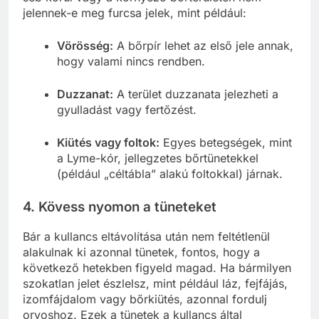
jelennek-e meg furcsa jelek, mint például:
Vörösség:
A bőrpír lehet az első jele annak,
hogy valami nincs rendben.
Duzzanat:
A terület duzzanata jelezheti a
gyulladást vagy fertőzést.
Kiütés vagy foltok:
Egyes betegségek, mint
a Lyme-kór, jellegzetes bőrtünetekkel
(például „céltábla” alakú foltokkal) járnak.
4.
Kövess nyomon a tüneteket
Bár a kullancs eltávolítása után nem feltétlenül
alakulnak ki azonnal tünetek, fontos, hogy a
következő hetekben figyeld magad. Ha bármilyen
szokatlan jelet észlelsz, mint például láz, fejfájás,
izomfájdalom vagy bőrkiütés, azonnal fordulj
orvoshoz. Ezek a tünetek a kullancs által