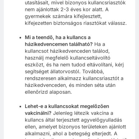
utasításait, mivel bizonyos kullancsriasztók
nem ajánlottak 2-3 éves kor alatt. A
gyermekek számára kifejlesztett,
kifejezetten biztonságos riasztókat válassz.
Mi a teendő, ha a kullancs a
házikedvencemen található?
Ha a
kullancsot házikedvenceden találod,
használj megfelelő kullancseltávolító
eszközt, és ha nem tudod eltávolítani, kérj
segítséget állatorvostól. Továbbá,
rendszeresen alkalmazz kullancsriasztót a
házikedvenceden, és minden séta után
ellenőrizd alaposan.
Lehet-e a kullancsokat megelőzően
vakcinálni?
Jelenleg létezik vakcina a
kullancs által terjesztett agyvelőgyulladás
ellen, amelyet bizonyos területeken ajánlott
alkalmazni, ahol a betegség elterjedt. A