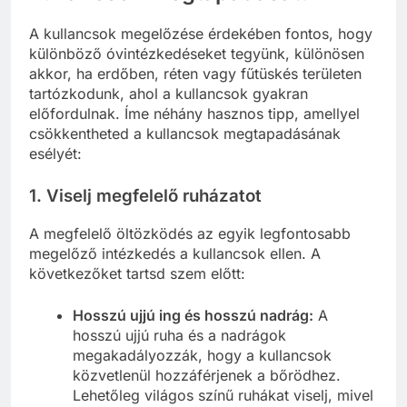
A kullancsok megelőzése érdekében fontos, hogy
különböző óvintézkedéseket tegyünk, különösen
akkor, ha erdőben, réten vagy fűtüskés területen
tartózkodunk, ahol a kullancsok gyakran
előfordulnak. Íme néhány hasznos tipp, amellyel
csökkentheted a kullancsok megtapadásának
esélyét:
1.
Viselj megfelelő ruházatot
A megfelelő öltözködés az egyik legfontosabb
megelőző intézkedés a kullancsok ellen. A
következőket tartsd szem előtt:
Hosszú ujjú ing és hosszú nadrág:
A
hosszú ujjú ruha és a nadrágok
megakadályozzák, hogy a kullancsok
közvetlenül hozzáférjenek a bőrödhez.
Lehetőleg világos színű ruhákat viselj, mivel