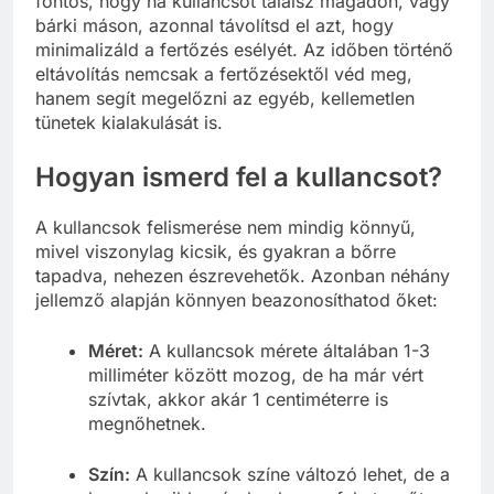
fontos, hogy ha kullancsot találsz magadon, vagy
bárki máson, azonnal távolítsd el azt, hogy
minimalizáld a fertőzés esélyét. Az időben történő
eltávolítás nemcsak a fertőzésektől véd meg,
hanem segít megelőzni az egyéb, kellemetlen
tünetek kialakulását is.
Hogyan ismerd fel a kullancsot?
A kullancsok felismerése nem mindig könnyű,
mivel viszonylag kicsik, és gyakran a bőrre
tapadva, nehezen észrevehetők. Azonban néhány
jellemző alapján könnyen beazonosíthatod őket:
Méret:
A kullancsok mérete általában 1-3
milliméter között mozog, de ha már vért
szívtak, akkor akár 1 centiméterre is
megnőhetnek.
Szín:
A kullancsok színe változó lehet, de a