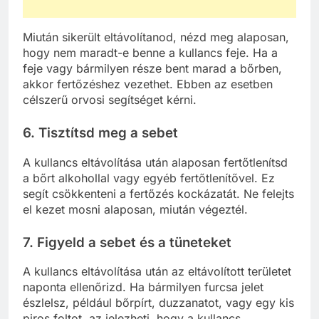
Miután sikerült eltávolítanod, nézd meg alaposan,
hogy nem maradt-e benne a kullancs feje. Ha a
feje vagy bármilyen része bent marad a bőrben,
akkor fertőzéshez vezethet. Ebben az esetben
célszerű orvosi segítséget kérni.
6. Tisztítsd meg a sebet
A kullancs eltávolítása után alaposan fertőtlenítsd
a bőrt alkohollal vagy egyéb fertőtlenítővel. Ez
segít csökkenteni a fertőzés kockázatát. Ne felejts
el kezet mosni alaposan, miután végeztél.
7. Figyeld a sebet és a tüneteket
A kullancs eltávolítása után az eltávolított területet
naponta ellenőrizd. Ha bármilyen furcsa jelet
észlelsz, például bőrpírt, duzzanatot, vagy egy kis
piros foltot, az jelezheti, hogy a kullancs