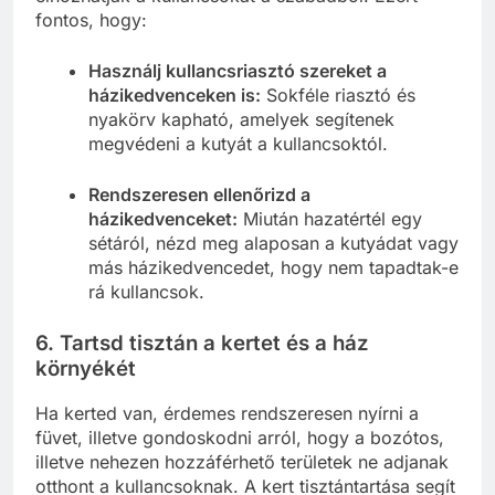
fontos, hogy:
Használj kullancsriasztó szereket a
házikedvenceken is:
Sokféle riasztó és
nyakörv kapható, amelyek segítenek
megvédeni a kutyát a kullancsoktól.
Rendszeresen ellenőrizd a
házikedvenceket:
Miután hazatértél egy
sétáról, nézd meg alaposan a kutyádat vagy
más házikedvencedet, hogy nem tapadtak-e
rá kullancsok.
6.
Tartsd tisztán a kertet és a ház
környékét
Ha kerted van, érdemes rendszeresen nyírni a
füvet, illetve gondoskodni arról, hogy a bozótos,
illetve nehezen hozzáférhető területek ne adjanak
otthont a kullancsoknak. A kert tisztántartása segít