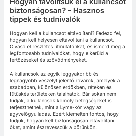
Hogyan távolítsuk el a kullancsot
biztonságosan? – Hasznos
tippek és tudnivalók
Hogyan kell a kullancsot eltávolítani? Fedezd fel,
hogyan kell helyesen eltávolítani a kullancsot.
Olvasd el részletes útmutatónkat, és ismerd meg a
legfontosabb tudnivalókat, hogy elkerüld a
fertőzéseket és szövődményeket.
A kullancsok az egyik leggyakoribb és
legnagyobb veszélyt jelentő rovarok, amelyek a
szabadban, különösen erdőkben, réteken és
fűtüskés területeken találhatók. Bár sokan nem
tudják, a kullancsok komoly betegségeket is
terjeszthetnek, mint a Lyme-kór vagy az
agyvelőgyulladás. Ezért kiemelten fontos, hogy
tudjuk, hogyan kell biztonságosan eltávolítani
őket, amint észrevesszük a bőrünkön.