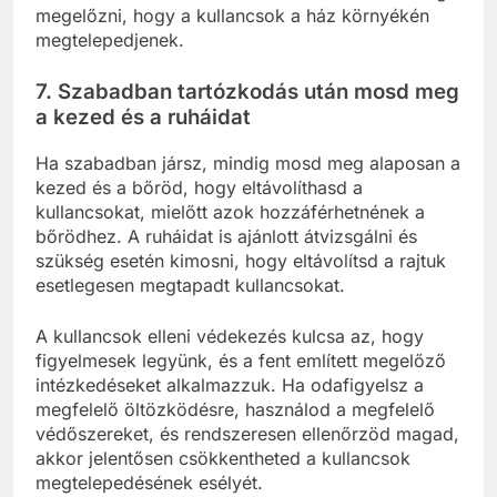
megelőzni, hogy a kullancsok a ház környékén
megtelepedjenek.
7.
Szabadban tartózkodás után mosd meg
a kezed és a ruháidat
Ha szabadban jársz, mindig mosd meg alaposan a
kezed és a bőröd, hogy eltávolíthasd a
kullancsokat, mielőtt azok hozzáférhetnének a
bőrödhez. A ruháidat is ajánlott átvizsgálni és
szükség esetén kimosni, hogy eltávolítsd a rajtuk
esetlegesen megtapadt kullancsokat.
A kullancsok elleni védekezés kulcsa az, hogy
figyelmesek legyünk, és a fent említett megelőző
intézkedéseket alkalmazzuk. Ha odafigyelsz a
megfelelő öltözködésre, használod a megfelelő
védőszereket, és rendszeresen ellenőrzöd magad,
akkor jelentősen csökkentheted a kullancsok
megtelepedésének esélyét.