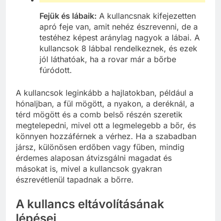
Fejük és lábaik:
A kullancsnak kifejezetten
apró feje van, amit nehéz észrevenni, de a
testéhez képest aránylag nagyok a lábai. A
kullancsok 8 lábbal rendelkeznek, és ezek
jól láthatóak, ha a rovar már a bőrbe
fúródott.
A kullancsok leginkább a hajlatokban, például a
hónaljban, a fül mögött, a nyakon, a deréknál, a
térd mögött és a comb belső részén szeretik
megtelepedni, mivel ott a legmelegebb a bőr, és
könnyen hozzáférnek a vérhez. Ha a szabadban
jársz, különösen erdőben vagy fűben, mindig
érdemes alaposan átvizsgálni magadat és
másokat is, mivel a kullancsok gyakran
észrevétlenül tapadnak a bőrre.
A kullancs eltávolításának
lépései