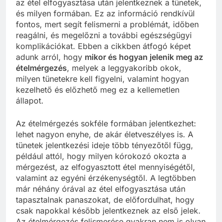
az étel elfogyasztása után jelentkeznek a tünetek,
és milyen formában. Ez az információ rendkívül
fontos, mert segít felismerni a problémát, időben
reagálni, és megelőzni a további egészségügyi
komplikációkat. Ebben a cikkben átfogó képet
adunk arról, hogy
mikor és hogyan jelenik meg az
ételmérgezés
, melyek a leggyakoribb okok,
milyen tünetekre kell figyelni, valamint hogyan
kezelhető és előzhető meg ez a kellemetlen
állapot.
Az ételmérgezés sokféle formában jelentkezhet:
lehet nagyon enyhe, de akár életveszélyes is. A
tünetek jelentkezési ideje több tényezőtől függ,
például attól, hogy milyen kórokozó okozta a
mérgezést, az elfogyasztott étel mennyiségétől,
valamint az egyéni érzékenységtől. A legtöbben
már néhány órával az étel elfogyasztása után
tapasztalnak panaszokat, de előfordulhat, hogy
csak napokkal később jelentkeznek az első jelek.
Az ételmérgezés felismerése gyakran nem is olyan