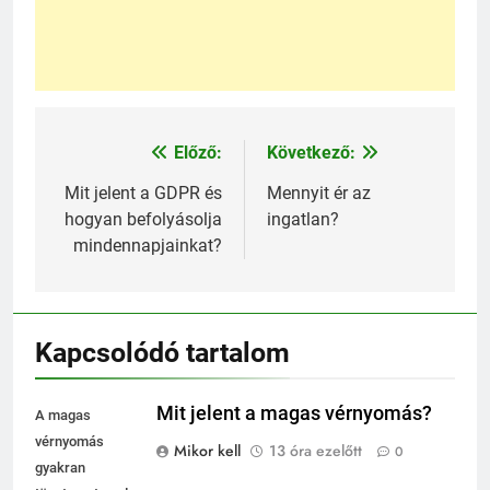
Előző:
Következő:
Bejegyzés
navigáció
Mit jelent a GDPR és
Mennyit ér az
hogyan befolyásolja
ingatlan?
mindennapjainkat?
Kapcsolódó tartalom
Mit jelent a magas vérnyomás?
A magas
vérnyomás
Mikor kell
13 óra ezelőtt
0
gyakran