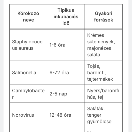
Tipikus
Kórokozó
Gyakori
inkubációs
neve
források
idő
Krémes
Staphylococc
sütemények,
1-6 óra
us aureus
majonézes
saláta
Tojás,
Salmonella
6-72 óra
baromfi,
tejtermékek
Campylobacte
Nyers/baromfi
2-5 nap
r
hús, tej
Saláták,
Norovírus
12-48 óra
tenger
gyümölcsei