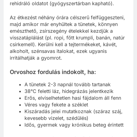
rehidráló oldatot (gyógyszertárban kapható).
Az étkezést néhány órára célszerű felfüggeszteni,
majd amikor már enyhültek a tünetek, könnyen
emészthető, zsírszegény ételekkel kezdjük a
visszatáplálást (pl. ropi, főtt krumpli, banán, natúr
csirkemell). Kerülni kell a tejtermékeket, kávét,
alkoholt, szénsavas italokat, ezek ugyanis
irritálhatják a gyomrot.
Orvoshoz fordulás indokolt, ha:
A tünetek 2-3 napnál tovább tartanak
38°C feletti láz, hidegrázás jelentkezik
Erős, elviselhetetlen hasi fájdalom áll fenn
Véres vagy fekete a széklet
Kiszáradás jelei mutatkoznak (száraz száj,
kevesebb vizelet, szédülés)
Idős, gyermek vagy krónikus beteg érintett