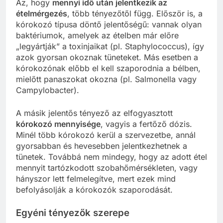
Az, hogy
mennyi idő után jelentkezik az
ételmérgezés
, több tényezőtől függ. Először is, a
kórokozó típusa döntő jelentőségű: vannak olyan
baktériumok, amelyek az ételben már előre
„legyártják” a toxinjaikat (pl. Staphylococcus), így
azok gyorsan okoznak tüneteket. Más esetben a
kórokozónak előbb el kell szaporodnia a bélben,
mielőtt panaszokat okozna (pl. Salmonella vagy
Campylobacter).
A másik jelentős tényező az elfogyasztott
kórokozó mennyisége
, vagyis a fertőző dózis.
Minél több kórokozó kerül a szervezetbe, annál
gyorsabban és hevesebben jelentkezhetnek a
tünetek. Továbbá nem mindegy, hogy az adott étel
mennyit tartózkodott szobahőmérsékleten, vagy
hányszor lett felmelegítve, mert ezek mind
befolyásolják a kórokozók szaporodását.
Egyéni tényezők szerepe