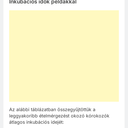
Inkubációs idők példákkal
Az alábbi táblázatban összegyűjtöttük a
leggyakoribb ételmérgezést okozó kórokozók
átlagos inkubációs idejét: