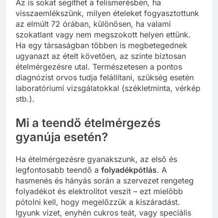
Az is sokat segíthet a felismerésben, ha
visszaemlékszünk, milyen ételeket fogyasztottunk
az elmúlt 72 órában, különösen, ha valami
szokatlant vagy nem megszokott helyen ettünk.
Ha egy társaságban többen is megbetegednek
ugyanazt az ételt követően, az szinte biztosan
ételmérgezésre utal. Természetesen a pontos
diagnózist orvos tudja felállítani, szükség esetén
laboratóriumi vizsgálatokkal (székletminta, vérkép
stb.).
Mi a teendő ételmérgezés
gyanúja esetén?
Ha ételmérgezésre gyanakszunk, az első és
legfontosabb teendő a
folyadékpótlás
. A
hasmenés és hányás során a szervezet rengeteg
folyadékot és elektrolitot veszít – ezt mielőbb
pótolni kell, hogy megelőzzük a kiszáradást.
Igyunk vizet, enyhén cukros teát, vagy speciális