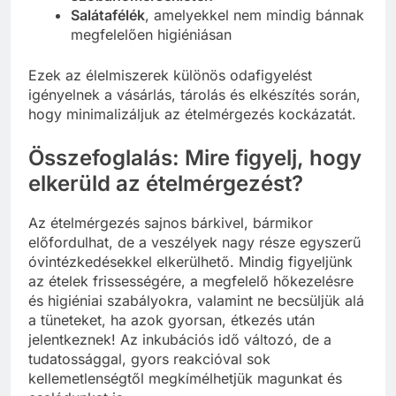
Salátafélék
, amelyekkel nem mindig bánnak
megfelelően higiéniásan
Ezek az élelmiszerek különös odafigyelést
igényelnek a vásárlás, tárolás és elkészítés során,
hogy minimalizáljuk az ételmérgezés kockázatát.
Összefoglalás: Mire figyelj, hogy
elkerüld az ételmérgezést?
Az ételmérgezés sajnos bárkivel, bármikor
előfordulhat, de a veszélyek nagy része egyszerű
óvintézkedésekkel elkerülhető. Mindig figyeljünk
az ételek frissességére, a megfelelő hőkezelésre
és higiéniai szabályokra, valamint ne becsüljük alá
a tüneteket, ha azok gyorsan, étkezés után
jelentkeznek! Az inkubációs idő változó, de a
tudatossággal, gyors reakcióval sok
kellemetlenségtől megkímélhetjük magunkat és