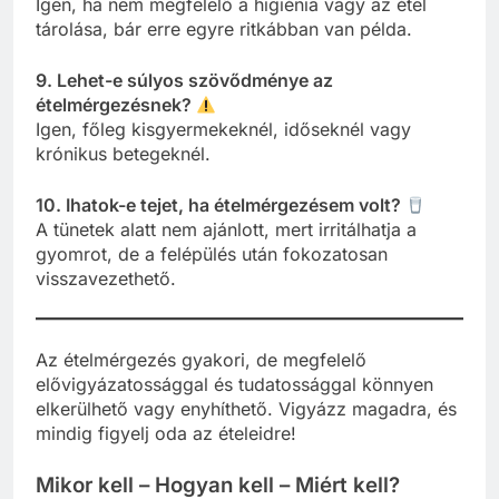
Igen, ha nem megfelelő a higiénia vagy az étel
tárolása, bár erre egyre ritkábban van példa.
9. Lehet-e súlyos szövődménye az
ételmérgezésnek?
Igen, főleg kisgyermekeknél, időseknél vagy
krónikus betegeknél.
10. Ihatok-e tejet, ha ételmérgezésem volt?
A tünetek alatt nem ajánlott, mert irritálhatja a
gyomrot, de a felépülés után fokozatosan
visszavezethető.
Az ételmérgezés gyakori, de megfelelő
elővigyázatossággal és tudatossággal könnyen
elkerülhető vagy enyhíthető. Vigyázz magadra, és
mindig figyelj oda az ételeidre!
Mikor kell – Hogyan kell – Miért kell?