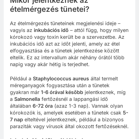
Mikor jelentkeznek az
ételmérgezés tünetei?
Az ételmérgezés tüneteinek megjelenési ideje –
vagyis az
inkubációs idő
– attól függ, hogy milyen
kórokozó vagy toxin került be a szervezetbe. Az
inkubációs idő azt az időt jelenti, amely az étel
elfogyasztása és a tünetek jelentkezése között
eltelik. Ez az intervallum akár néhány órától több
napig vagy akár hétig is terjedhet.
Például a
Staphylococcus aureus
által termelt
méreganyagok fogyasztása után a tünetek
gyakran már
1-6 órával később
jelentkeznek, míg
a
Salmonella
fertőzésnél a lappangási idő
általában
6-72 óra
(azaz 1-3 nap). Vannak olyan
kórokozók is, amelyek esetében a tünetek csak
5-
7 nap
elteltével jelentkeznek, például a bizonyos
paraziták vagy vírusok által okozott fertőzéseknél.