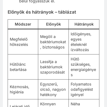
belül fogyasszuk el.
Előnyök és hátrányok – táblázat
Módszer
Előnyök
Hátrányok
Időigényes,
Megöli a
Megfelelő
egyes
baktériumokat
hőkezelés
ételeknél
, biztonságos
ízváltozás
Hűtő
Lassítja a
Hűtőlánc
szükséges,
baktériumok
betartása
energiaigénye
szaporodását
s
Egyszerű,
Folyamatos
Kézmosás,
olcsó, nagyon
odafigyelést
higiénia
hatékony
igényel
Könnyen
Néha
Lejárati idő