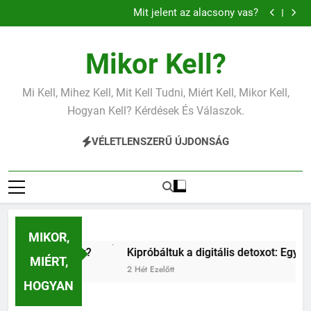
Mit jelent a magas vérnyomás?
Ugrás
Mit jelent az alacsony vas?
a
Miért fáj a váll?
Mit jelent az alacsony vérnyomás?
tartalomra
Mit jelent a magas vérnyomás?
Mikor Kell?
Mit jelent az alacsony vas?
Miért fáj a váll?
Mit jelent az alacsony vérnyomás?
Mi Kell, Mihez Kell, Mit Kell Tudni, Miért Kell, Mikor Kell,
Hogyan Kell? Kérdések És Válaszok.
VÉLETLENSZERŰ ÚJDONSÁG
MIKOR,
Kipróbáltuk a digitális detoxot: Egy teljes hétvége okostel
MIÉRT,
2 Hét Ezelőtt
HOGYAN