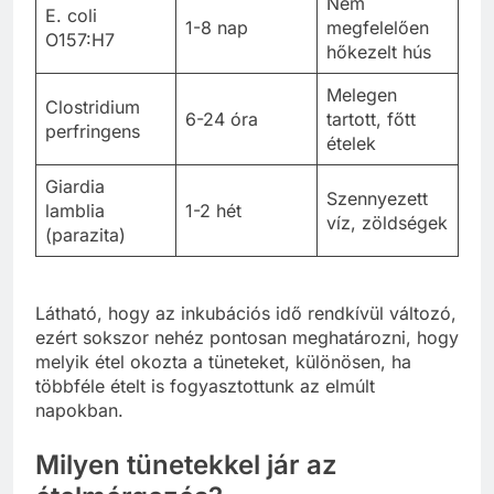
Nem
E. coli
1-8 nap
megfelelően
O157:H7
hőkezelt hús
Melegen
Clostridium
6-24 óra
tartott, főtt
perfringens
ételek
Giardia
Szennyezett
lamblia
1-2 hét
víz, zöldségek
(parazita)
Látható, hogy az inkubációs idő rendkívül változó,
ezért sokszor nehéz pontosan meghatározni, hogy
melyik étel okozta a tüneteket, különösen, ha
többféle ételt is fogyasztottunk az elmúlt
napokban.
Milyen tünetekkel jár az