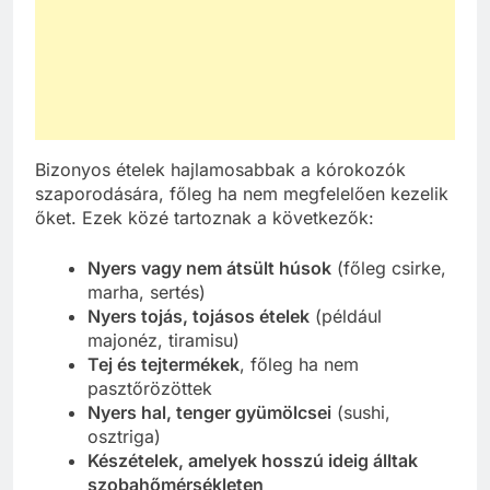
Bizonyos ételek hajlamosabbak a kórokozók
szaporodására, főleg ha nem megfelelően kezelik
őket. Ezek közé tartoznak a következők:
Nyers vagy nem átsült húsok
(főleg csirke,
marha, sertés)
Nyers tojás, tojásos ételek
(például
majonéz, tiramisu)
Tej és tejtermékek
, főleg ha nem
pasztőrözöttek
Nyers hal, tenger gyümölcsei
(sushi,
osztriga)
Készételek, amelyek hosszú ideig álltak
szobahőmérsékleten