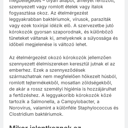
megbetegedés – olyan állapot, amelyet fertőzött,
szennyezett vagy romlott ételek vagy italok
fogyasztása okoz. Az ételmérgezést
leggyakrabban baktériumok, vírusok, paraziták
vagy ezek toxinjai idézik elő. A szervezetbe jutó
kórokozók gyorsan szaporodnak, és különböző
tüneteket váltanak ki, amelyeknek a súlyossága és
időbeli megjelenése is változó lehet.
Az ételmérgezést okozó kórokozók jellemzően
szennyezett élelmiszereken keresztül jutnak el az
emberhez. Ezek a szennyeződések
származhatnak nem megfelelően hőkezelt húsból,
romlott tejtermékekből, mosatlan zöldségekből,
de akár a rossz személyi higiénia is hozzájárulhat
a fertőzéshez. A leggyakoribb kórokozók közé
tartozik a Salmonella, a Campylobacter, a
Norovírus, valamint a különféle Staphylococcus és
Clostridium baktériumok.