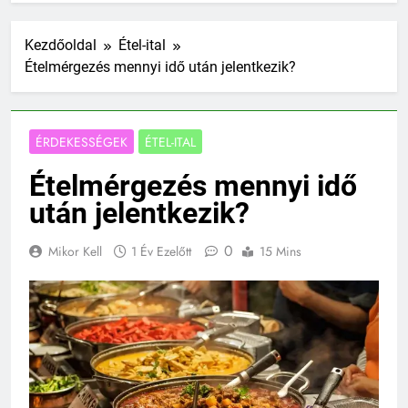
Kezdőoldal
Étel-ital
Ételmérgezés mennyi idő után jelentkezik?
ÉRDEKESSÉGEK
ÉTEL-ITAL
Ételmérgezés mennyi idő
után jelentkezik?
0
Mikor Kell
1 Év Ezelőtt
15 Mins