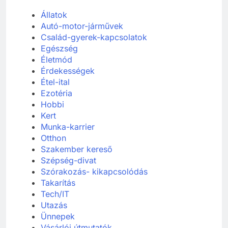
Állatok
Autó-motor-járművek
Család-gyerek-kapcsolatok
Egészség
Életmód
Érdekességek
Étel-ital
Ezotéria
Hobbi
Kert
Munka-karrier
Otthon
Szakember kereső
Szépség-divat
Szórakozás- kikapcsolódás
Takarítás
Tech/IT
Utazás
Ünnepek
Vásárlói útmutatók