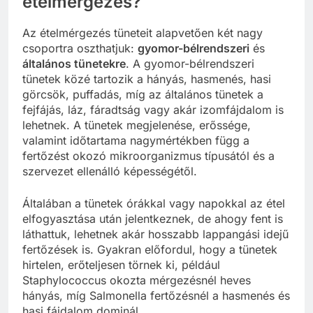
ételmérgezés?
Az ételmérgezés tüneteit alapvetően két nagy
csoportra oszthatjuk:
gyomor-bélrendszeri
és
általános tünetekre
. A gyomor-bélrendszeri
tünetek közé tartozik a hányás, hasmenés, hasi
görcsök, puffadás, míg az általános tünetek a
fejfájás, láz, fáradtság vagy akár izomfájdalom is
lehetnek. A tünetek megjelenése, erőssége,
valamint időtartama nagymértékben függ a
fertőzést okozó mikroorganizmus típusától és a
szervezet ellenálló képességétől.
Általában a tünetek órákkal vagy napokkal az étel
elfogyasztása után jelentkeznek, de ahogy fent is
láthattuk, lehetnek akár hosszabb lappangási idejű
fertőzések is. Gyakran előfordul, hogy a tünetek
hirtelen, erőteljesen törnek ki, például
Staphylococcus okozta mérgezésnél heves
hányás, míg Salmonella fertőzésnél a hasmenés és
hasi fájdalom dominál.