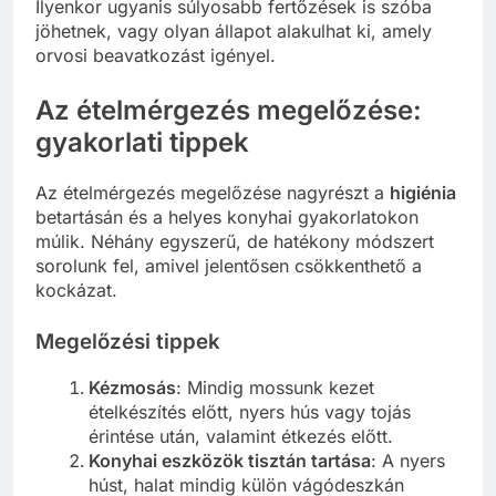
Ilyenkor ugyanis súlyosabb fertőzések is szóba
jöhetnek, vagy olyan állapot alakulhat ki, amely
orvosi beavatkozást igényel.
Az ételmérgezés megelőzése:
gyakorlati tippek
Az ételmérgezés megelőzése nagyrészt a
higiénia
betartásán és a helyes konyhai gyakorlatokon
múlik. Néhány egyszerű, de hatékony módszert
sorolunk fel, amivel jelentősen csökkenthető a
kockázat.
Megelőzési tippek
Kézmosás
: Mindig mossunk kezet
ételkészítés előtt, nyers hús vagy tojás
érintése után, valamint étkezés előtt.
Konyhai eszközök tisztán tartása
: A nyers
húst, halat mindig külön vágódeszkán