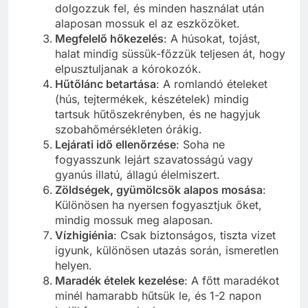
dolgozzuk fel, és minden használat után
alaposan mossuk el az eszközöket.
Megfelelő hőkezelés
: A húsokat, tojást,
halat mindig süssük-főzzük teljesen át, hogy
elpusztuljanak a kórokozók.
Hűtőlánc betartása
: A romlandó ételeket
(hús, tejtermékek, készételek) mindig
tartsuk hűtőszekrényben, és ne hagyjuk
szobahőmérsékleten órákig.
Lejárati idő ellenőrzése
: Soha ne
fogyasszunk lejárt szavatosságú vagy
gyanús illatú, állagú élelmiszert.
Zöldségek, gyümölcsök alapos mosása
:
Különösen ha nyersen fogyasztjuk őket,
mindig mossuk meg alaposan.
Vízhigiénia
: Csak biztonságos, tiszta vizet
igyunk, különösen utazás során, ismeretlen
helyen.
Maradék ételek kezelése
: A főtt maradékot
minél hamarabb hűtsük le, és 1-2 napon