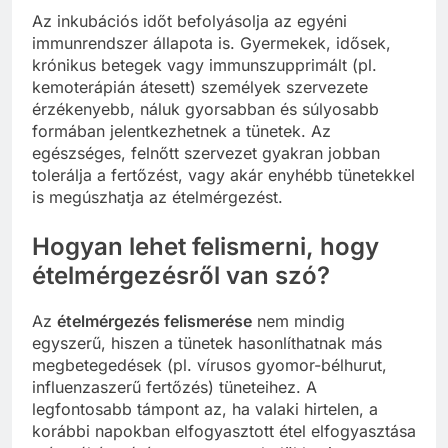
Az inkubációs időt befolyásolja az egyéni
immunrendszer állapota is. Gyermekek, idősek,
krónikus betegek vagy immunszupprimált (pl.
kemoterápián átesett) személyek szervezete
érzékenyebb, náluk gyorsabban és súlyosabb
formában jelentkezhetnek a tünetek. Az
egészséges, felnőtt szervezet gyakran jobban
tolerálja a fertőzést, vagy akár enyhébb tünetekkel
is megúszhatja az ételmérgezést.
Hogyan lehet felismerni, hogy
ételmérgezésről van szó?
Az
ételmérgezés felismerése
nem mindig
egyszerű, hiszen a tünetek hasonlíthatnak más
megbetegedések (pl. vírusos gyomor-bélhurut,
influenzaszerű fertőzés) tüneteihez. A
legfontosabb támpont az, ha valaki hirtelen, a
korábbi napokban elfogyasztott étel elfogyasztása