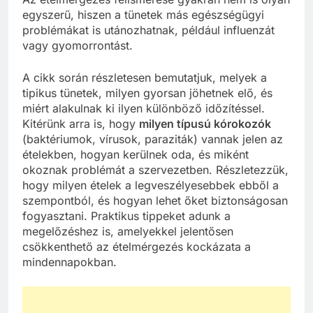
egyszerű, hiszen a tünetek más egészségügyi
problémákat is utánozhatnak, például influenzát
vagy gyomorrontást.
A cikk során részletesen bemutatjuk, melyek a
tipikus tünetek, milyen gyorsan jöhetnek elő, és
miért alakulnak ki ilyen különböző időzítéssel.
Kitérünk arra is, hogy
milyen típusú kórokozók
(baktériumok, vírusok, paraziták) vannak jelen az
ételekben, hogyan kerülnek oda, és miként
okoznak problémát a szervezetben. Részletezzük,
hogy milyen ételek a legveszélyesebbek ebből a
szempontból, és hogyan lehet őket biztonságosan
fogyasztani. Praktikus tippeket adunk a
megelőzéshez is, amelyekkel jelentősen
csökkenthető az ételmérgezés kockázata a
mindennapokban.