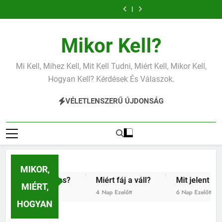
Ugrás
vérnyomás?
vérnyomás?
vas?
vérnyomás?
vérnyomás?
vas?
váll?
alacsony
vérnyomás?
a
tartalomra
Mikor Kell?
Mi Kell, Mihez Kell, Mit Kell Tudni, Miért Kell, Mikor Kell,
Hogyan Kell? Kérdések És Válaszok.
VÉLETLENSZERŰ ÚJDONSÁG
MIKOR,
 alacsony vas?
Miért fáj a váll?
Mit jelent az alac
MIÉRT,
4 Nap Ezelőtt
6 Nap Ezelőtt
HOGYAN