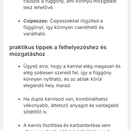
csúszik a függöny, ami könnyű mozgatást
tesz lehetővé.
Csipeszes:
Csipeszekkel rögzíted a
függönyt, így könnyen cserélhető és
variálható.
praktikus tippek a felhelyezéshez és
mozgatáshoz
Ügyelj arra, hogy a karnist elég magasan és
elég szélesen szereld fel, így a függöny
könnyen nyitható, és az ablak körül
elegendő hely marad.
Ha dupla karnisod van, kombinálhatsz
vékonyabb, áttetsző anyagot és vastagabb
sötétítőt is.
A karnis tisztítása és karbantartása sem