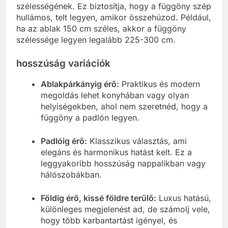
szélességének. Ez biztosítja, hogy a függöny szép
hullámos, telt legyen, amikor összehúzod. Például,
ha az ablak 150 cm széles, akkor a függöny
szélessége legyen legalább 225-300 cm.
hosszúság variációk
Ablakpárkányig érő:
Praktikus és modern
megoldás lehet konyhában vagy olyan
helyiségekben, ahol nem szeretnéd, hogy a
függöny a padlón legyen.
Padlóig érő:
Klasszikus választás, ami
elegáns és harmonikus hatást kelt. Ez a
leggyakoribb hosszúság nappalikban vagy
hálószobákban.
Földig érő, kissé földre terülő:
Luxus hatású,
különleges megjelenést ad, de számolj vele,
hogy több karbantartást igényel, és