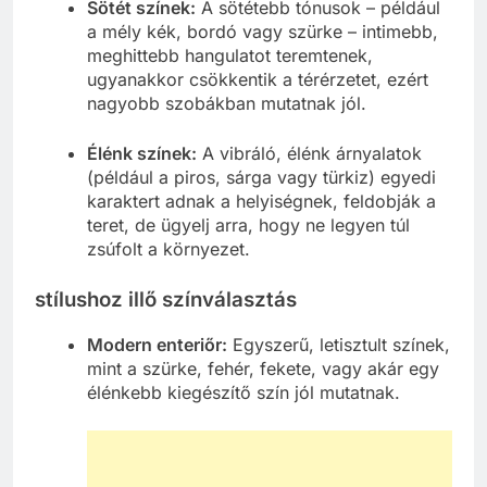
Sötét színek:
A sötétebb tónusok – például
a mély kék, bordó vagy szürke – intimebb,
meghittebb hangulatot teremtenek,
ugyanakkor csökkentik a térérzetet, ezért
nagyobb szobákban mutatnak jól.
Élénk színek:
A vibráló, élénk árnyalatok
(például a piros, sárga vagy türkiz) egyedi
karaktert adnak a helyiségnek, feldobják a
teret, de ügyelj arra, hogy ne legyen túl
zsúfolt a környezet.
stílushoz illő színválasztás
Modern enteriőr:
Egyszerű, letisztult színek,
mint a szürke, fehér, fekete, vagy akár egy
élénkebb kiegészítő szín jól mutatnak.