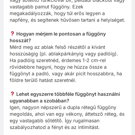
vastagabb pamut függöny. Ezek
megakadályozzák, hogy túl erős legyen a
napfény, és segítenek hűvösen tartani a helyiséget.
Hogyan mérjem le pontosan a függöny
hosszát?
Mérd meg az ablak felső részétől a kívánt
hosszúságig (pl. ablakpárkányig vagy padlóig).
Ha padlóig szeretnéd, érdemes 1-2 cm-rel
rövidebbre hagyni, hogy ne húzza össze a
függönyt a padló, vagy akár picit hosszabbra, ha
földre terülő hatást szeretnél.
Lehet egyszerre többféle függönyt használni
ugyanabban a szobában?
Igen, nagyon népszerű a dupla rétegű függöny
megoldás, ahol van egy vékony, áttetsző réteg, és
egy vastagabb sötétítő. Így rugalmasan
szabályozhatod a fényt és az intimitást.