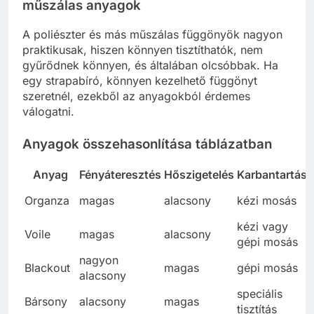
műszálas anyagok
A poliészter és más műszálas függönyök nagyon
praktikusak, hiszen könnyen tisztíthatók, nem
gyűrődnek könnyen, és általában olcsóbbak. Ha
egy strapabíró, könnyen kezelhető függönyt
szeretnél, ezekből az anyagokból érdemes
válogatni.
Anyagok összehasonlítása táblázatban
Anyag
Fényáteresztés
Hőszigetelés
Karbantartás
Organza
magas
alacsony
kézi mosás
kézi vagy
Voile
magas
alacsony
gépi mosás
nagyon
Blackout
magas
gépi mosás
alacsony
speciális
Bársony
alacsony
magas
tisztítás