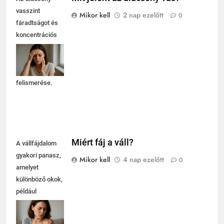
vasszint
Mikor kell
2 nap ezelőtt
0
fáradtságot és
koncentrációs
nehézségeket
okozhat, ezért
fontos a tünetek
felismerése.
Miért fáj a váll?
A vállfájdalom
gyakori panasz,
Mikor kell
4 nap ezelőtt
0
amelyet
különböző okok,
például
túlterhelés vagy
sérülés okozhat.