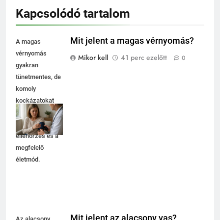
Kapcsolódó tartalom
Mit jelent a magas vérnyomás?
A magas
vérnyomás
Mikor kell
41 perc ezelőtt
0
gyakran
tünetmentes, de
komoly
kockázatokat
rejt. Fontos a
rendszeres
ellenőrzés és a
megfelelő
életmód.
Mit jelent az alacsony vas?
Az alacsony