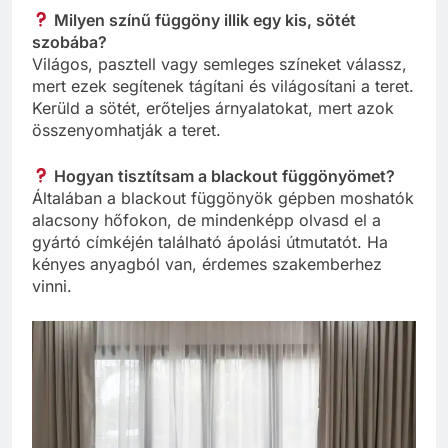
Milyen színű függöny illik egy kis, sötét
szobába?
Világos, pasztell vagy semleges színeket válassz,
mert ezek segítenek tágítani és világosítani a teret.
Kerüld a sötét, erőteljes árnyalatokat, mert azok
összenyomhatják a teret.
Hogyan tisztítsam a blackout függönyömet?
Általában a blackout függönyök gépben moshatók
alacsony hőfokon, de mindenképp olvasd el a
gyártó címkéjén található ápolási útmutatót. Ha
kényes anyagból van, érdemes szakemberhez
vinni.