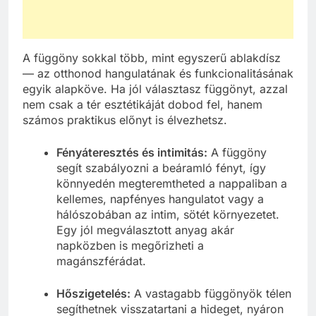
A függöny sokkal több, mint egyszerű ablakdísz
— az otthonod hangulatának és funkcionalitásának
egyik alapköve. Ha jól választasz függönyt, azzal
nem csak a tér esztétikáját dobod fel, hanem
számos praktikus előnyt is élvezhetsz.
Fényáteresztés és intimitás:
A függöny
segít szabályozni a beáramló fényt, így
könnyedén megteremtheted a nappaliban a
kellemes, napfényes hangulatot vagy a
hálószobában az intim, sötét környezetet.
Egy jól megválasztott anyag akár
napközben is megőrizheti a
magánszférádat.
Hőszigetelés:
A vastagabb függönyök télen
segíthetnek visszatartani a hideget, nyáron