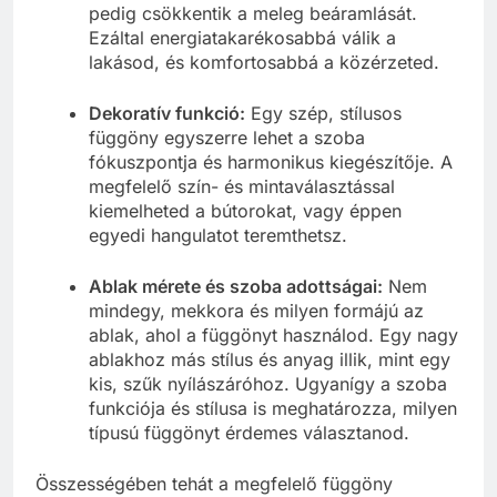
pedig csökkentik a meleg beáramlását.
Ezáltal energiatakarékosabbá válik a
lakásod, és komfortosabbá a közérzeted.
Dekoratív funkció:
Egy szép, stílusos
függöny egyszerre lehet a szoba
fókuszpontja és harmonikus kiegészítője. A
megfelelő szín- és mintaválasztással
kiemelheted a bútorokat, vagy éppen
egyedi hangulatot teremthetsz.
Ablak mérete és szoba adottságai:
Nem
mindegy, mekkora és milyen formájú az
ablak, ahol a függönyt használod. Egy nagy
ablakhoz más stílus és anyag illik, mint egy
kis, szűk nyílászáróhoz. Ugyanígy a szoba
funkciója és stílusa is meghatározza, milyen
típusú függönyt érdemes választanod.
Összességében tehát a megfelelő függöny