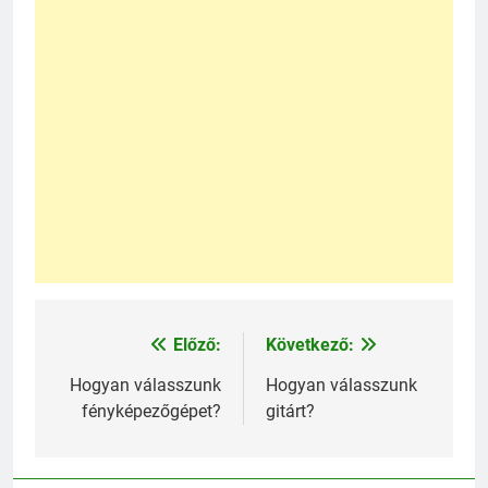
Előző:
Következő:
Bejegyzés
navigáció
Hogyan válasszunk
Hogyan válasszunk
fényképezőgépet?
gitárt?