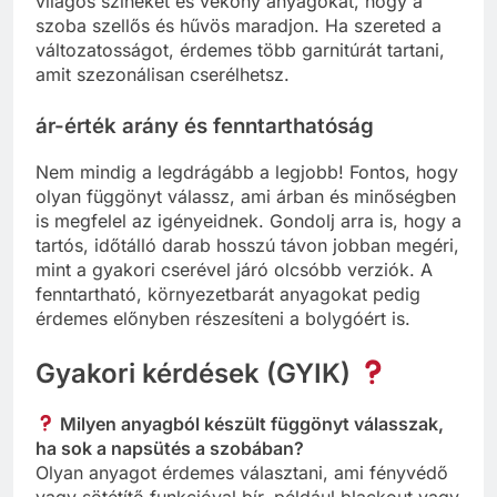
világos színeket és vékony anyagokat, hogy a
szoba szellős és hűvös maradjon. Ha szereted a
változatosságot, érdemes több garnitúrát tartani,
amit szezonálisan cserélhetsz.
ár-érték arány és fenntarthatóság
Nem mindig a legdrágább a legjobb! Fontos, hogy
olyan függönyt válassz, ami árban és minőségben
is megfelel az igényeidnek. Gondolj arra is, hogy a
tartós, időtálló darab hosszú távon jobban megéri,
mint a gyakori cserével járó olcsóbb verziók. A
fenntartható, környezetbarát anyagokat pedig
érdemes előnyben részesíteni a bolygóért is.
Gyakori kérdések (GYIK)
Milyen anyagból készült függönyt válasszak,
ha sok a napsütés a szobában?
Olyan anyagot érdemes választani, ami fényvédő
vagy sötétítő funkcióval bír, például blackout vagy