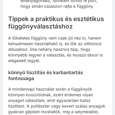
elhanyagolható, időnként töröld le port,
hogy simán csússzon rajta a függöny.
Tippek a praktikus és esztétikus
függönyválasztáshoz
A tökéletes függöny nem csak jól néz ki, hanem
kényelmesen használható is, és illik az otthonod
stílusához. Íme néhány hasznos tipp, hogy
könnyebb legyen a választás, és hosszú távon is
elégedett legyél.
könnyű tisztítás és karbantartás
fontossága
A mindennapi használat során a függönyök
könnyen koszolódnak, ezért érdemes olyan
anyagot választani, amit egyszerűen tudsz
tisztítani. A poliészter vagy kevert szálas anyagok
gyakran gépben moshatók, míg a selymesebb,