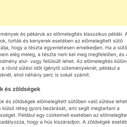
emények és pékáruk az előmelegítés klasszikus példái. 
ok, torták és kenyerek esetében az előmelegített sütő
álja, hogy a tészta egyenletesen emelkedjen. Ha a süt
nem elég meleg, a tészta nem kel meg megfelelően, és 
dmény alul- vagy felülsült lehet. Az előmelegítés külö
 a rövid sütési időt igénylő süteményeknél, például a
knél, ahol néhány perc is sokat számít.
k és zöldségek
ok és zöldségek előmelegített sütőben való sütése lehe
a külső réteg gyors bezárását, ami segít megtartani a
séget. Például egy csirkemell esetében az előmelegíte
adályozza, hogy a hús kiszáradjon. A zöldségek eseté