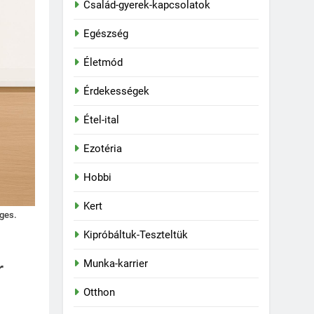
Család-gyerek-kapcsolatok
Egészség
Életmód
Érdekességek
Étel-ital
Ezotéria
Hobbi
Kert
ges.
Kipróbáltuk-Teszteltük
Munka-karrier
r
Otthon