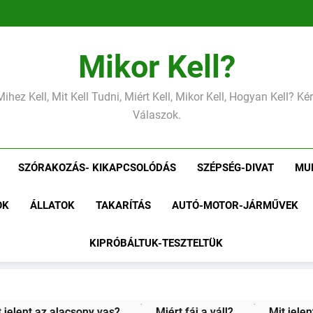
Mikor Kell?
Mihez Kell, Mit Kell Tudni, Miért Kell, Mikor Kell, Hogyan Kell? K
Válaszok.
SZÓRAKOZÁS- KIKAPCSOLÓDÁS
SZÉPSÉG-DIVAT
MU
OK
ÁLLATOK
TAKARÍTÁS
AUTÓ-MOTOR-JÁRMŰVEK
KIPRÓBÁLTUK-TESZTELTÜK
Mit jelent az alacsony vérnyomás?
Miért zsibbad a kéz?