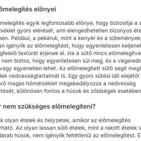
őmelegítés előnyei
melegítés egyik legfontosabb előnye, hogy biztosítja a 
éklet gyors elérését, ami elengedhetetlen bizonyos ét
ben. Például, a pékáruk, mint a kenyér és a sütemények
an igénylik az előmelegítést, hogy egyenletesen keljen
felelő textúrát érjenek el. Ha a sütő nincs előmelegítve
a nem biztos, hogy egyenletesen sül meg, és a végere
CSALÁD-GYEREK-KAPC
vagy egyenetlen lehet. Az előmelegített sütő segít megő
CSALÁD-GYEREK-KAPCSOLATOK
ÉRDEKESSÉGEK
lek nedvességtartalmát is. Egy gyors sütési idő elejétől
vő magas hőmérséklet megakadályozza a nedvesség
író
Mikor a legjobb megörökíteni
Mikor kell szóvá t
ztését, különösen fontos a húsok és zöldségek esetében
ek?
a pocakot? – Tippek a
valami bánt?
kismama fotózás
7 Nap Ezelőtt
r nem szükséges előmelegíteni?
időzítéséhez
 olyan ételek és helyzetek, amikor az előmelegítés
7 Nap Ezelőtt
ható. Az olyan lassan sülő ételek, mint a rakott ételek 
arab húsok, nem igénylik feltétlenül az előmelegítést. 