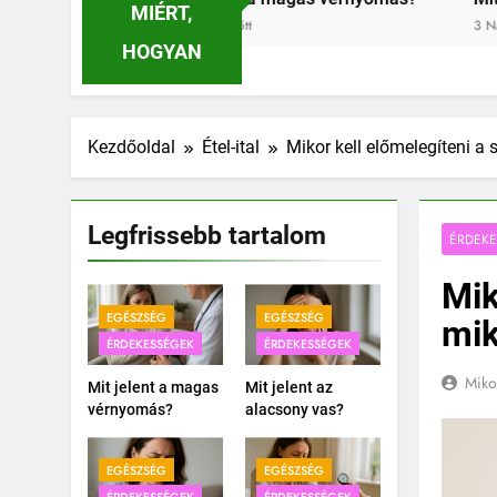
MIÉRT,
3 Nap Ezelőtt
5 Nap Ezelőtt
HOGYAN
Kezdőoldal
Étel-ital
Mikor kell előmelegíteni a 
Legfrissebb tartalom
ÉRDEK
Mik
EGÉSZSÉG
EGÉSZSÉG
mik
ÉRDEKESSÉGEK
ÉRDEKESSÉGEK
Miko
Mit jelent a magas
Mit jelent az
vérnyomás?
alacsony vas?
EGÉSZSÉG
EGÉSZSÉG