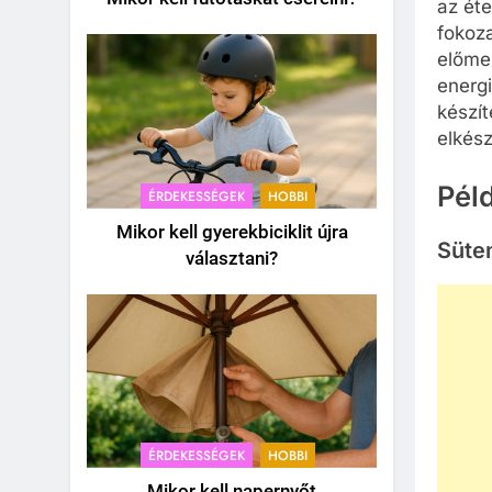
az éte
fokoza
előmel
energi
készít
elkés
Pél
ÉRDEKESSÉGEK
HOBBI
Mikor kell gyerekbiciklit újra
Süte
választani?
ÉRDEKESSÉGEK
HOBBI
Mikor kell napernyőt