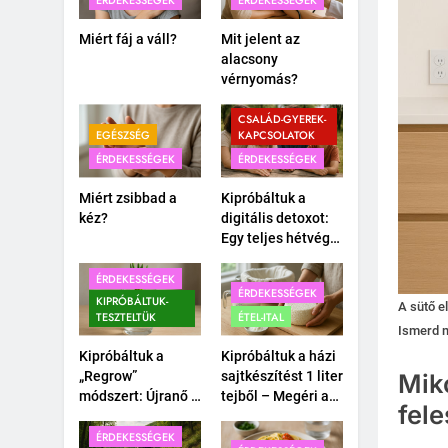
ÉRDEKESSÉGEK
ÉRDEKESSÉGEK
Miért fáj a váll?
Mit jelent az
alacsony
vérnyomás?
CSALÁD-GYEREK-
EGÉSZSÉG
KAPCSOLATOK
ÉRDEKESSÉGEK
ÉRDEKESSÉGEK
Miért zsibbad a
Kipróbáltuk a
kéz?
digitális detoxot:
Egy teljes hétvége
okostelefon nélkül
a családdal.
ÉRDEKESSÉGEK
ÉRDEKESSÉGEK
KIPRÓBÁLTUK-
A sütő e
TESZTELTÜK
ÉTEL-ITAL
Ismerd m
Kipróbáltuk a
Kipróbáltuk a házi
„Regrow”
sajtkészítést 1 liter
Miko
módszert: Újranő a
tejből – Megéri a
fel
bolti póréhagyma
macerát?
egy pohár vízben?
ÉRDEKESSÉGEK