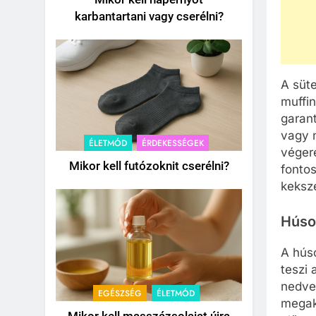
karbantartani vagy cserélni?
A süt
muffin
garant
vagy 
ÉLETMÓD
ÉRDEKESSÉGEK
végere
Mikor kell futózoknit cserélni?
fontos
keksze
Húso
A hús
teszi 
nedves
EGÉSZSÉG
ÉLETMÓD
megak