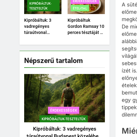
ÉRDEKESSÉGEK
KIPRÓBÁLTUK-
A süt
TESZTELTÜK
ÉTEL-ITAL
előmel
megkö
Kipróbáltuk: 3
Kipróbáltuk
De mié
vadregényes
Gordon Ramsay 10
túraútvonal
perces tésztáját –
előmel
Budapest
Tényleg megvan
alábbi
közelében, amihez
10 perc alatt?
segít
nem kell autó.
világ
Népszerű tartalom
sebess
ízét 
előnye
ételek
bemut
egy gy
tippek
ÉRDEKESSÉGEK
dilem
KIPRÓBÁLTUK-TESZTELTÜK
Kipróbáltuk: 3 vadregényes
Mié
túraútvonal Budapest közelében,