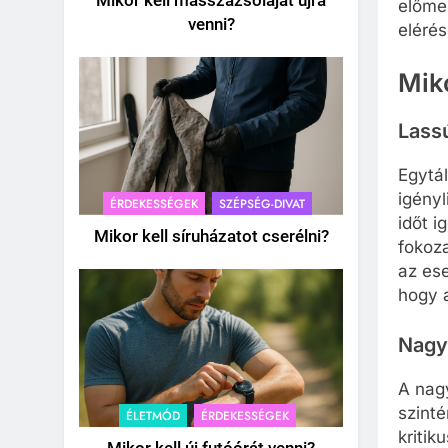
Mikor kell masszázsolajat újra
előmel
venni?
elérés
Mik
Lassú
Egytál
igényl
ÉRDEKESSÉGEK
SZÉPSÉG-DIVAT
időt i
Mikor kell síruházatot cserélni?
fokoz
az es
hogy 
Nagy
A nag
szinté
ÉLETMÓD
ÉRDEKESSÉGEK
kriti