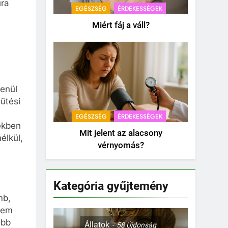
úra
EGÉSZSÉG
ÉRDEKESSÉGEK
Miért fáj a váll?
lenül
ütési
EGÉSZSÉG
ÉRDEKESSÉGEK
ekben
Mit jelent az alacsony
élkül,
vérnyomás?
Kategória gyűjtemény
mb,
 nem
abb
Állatok
58
Újdonság