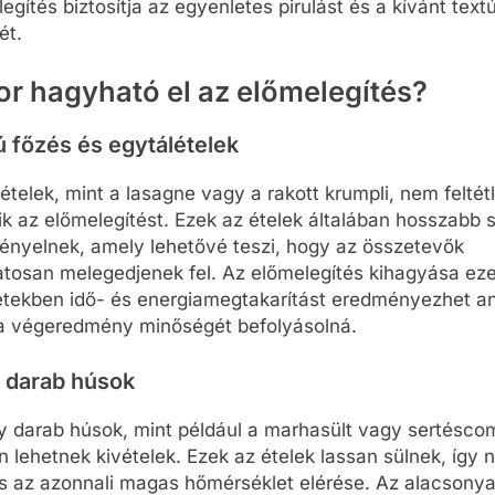
egítés biztosítja az egyenletes pirulást és a kívánt text
ét.
or hagyható el az előmelegítés?
 főzés és egytálételek
ételek, mint a lasagne vagy a rakott krumpli, nem feltét
ik az előmelegítést. Ezek az ételek általában hosszabb s
gényelnek, amely lehetővé teszi, hogy az összetevők
atosan melegedjenek fel. Az előmelegítés kihagyása ez
etekben idő- és energiamegtakarítást eredményezhet an
a végeredmény minőségét befolyásolná.
 darab húsok
y darab húsok, mint például a marhasült vagy sertésco
n lehetnek kivételek. Ezek az ételek lassan sülnek, így
kus az azonnali magas hőmérséklet elérése. Az alacsony