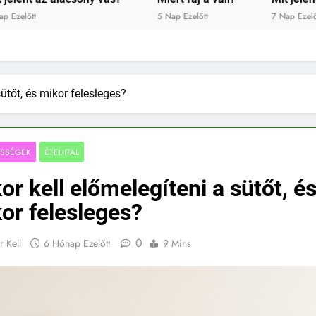
7 Nap Ezelőtt
1 Hét Ezelőtt
sütőt, és mikor felesleges?
ESSÉGEK
ÉTEL-ITAL
or kell előmelegíteni a sütőt, é
or felesleges?
0
r Kell
6 Hónap Ezelőtt
9 Mins