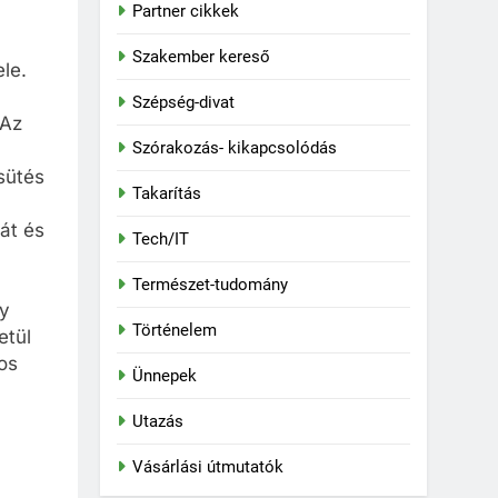
Partner cikkek
Szakember kereső
le.
Szépség-divat
 Az
Szórakozás- kikapcsolódás
sütés
Takarítás
át és
Tech/IT
ú
Természet-tudomány
gy
Történelem
etül
os
Ünnepek
Utazás
Vásárlási útmutatók