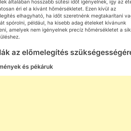
lek általában hosszabb sütési időt igényelnek, így az ét
tosan éri el a kívánt hőmérsékletet. Ezen kívül az
egítés elhagyható, ha időt szeretnénk megtakarítani v
át spórolni, például, ha kisebb adag ételeket kívánunk
eni, amelyek nem igényelnek precíz hőmérsékletet a si
züléshez.
dák az előmelegítés szükségességér
mények és pékáruk