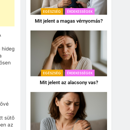
EGÉSZSÉG
ÉRDEKESSÉGEK
Mit jelent a magas vérnyomás?
A
ő hideg
a
nösen
EGÉSZSÉG
ÉRDEKESSÉGEK
Mit jelent az alacsony vas?
tővé
tt sütő
ben az