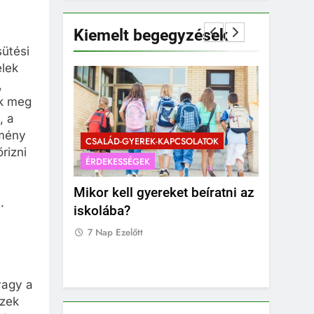
Kiemelt begegyzések
sütési
elek
,
ek meg
, a
dmény
SOLATOK
CSALÁD-GYEREK-KAPCSOLATOK
CSALÁD-G
rizni
ÉRDEKESSÉGEK
ÉRDEKESS
enni, ha
Mikor kell gyereket beíratni az
Mikor ér
.
iskolába?
fogadni 
7 Nap Ezelőtt
7 Nap Eze
vagy a
Ezek