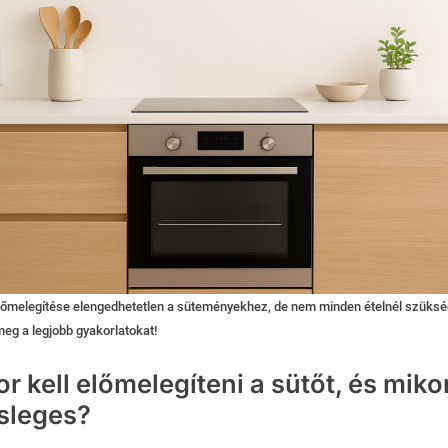
lőmelegítése elengedhetetlen a süteményekhez, de nem minden ételnél szüksé
eg a legjobb gyakorlatokat!
r kell előmelegíteni a sütőt, és miko
esleges?