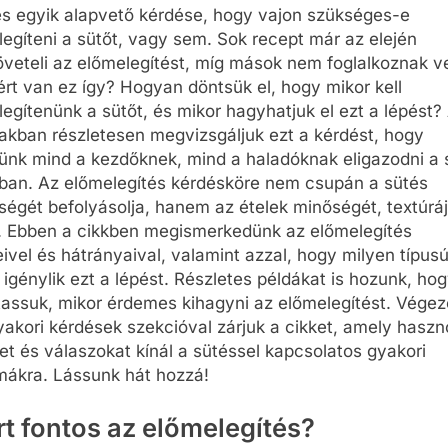
és egyik alapvető kérdése, hogy vajon szükséges-e
egíteni a sütőt, vagy sem. Sok recept már az elején
veteli az előmelegítést, míg mások nem foglalkoznak ve
rt van ez így? Hogyan döntsük el, hogy mikor kell
egítenünk a sütőt, és mikor hagyhatjuk el ezt a lépést?
akban részletesen megvizsgáljuk ezt a kérdést, hogy
sünk mind a kezdőknek, mind a haladóknak eligazodni a 
ában. Az előmelegítés kérdésköre nem csupán a sütés
égét befolyásolja, hanem az ételek minőségét, textúráj
is. Ebben a cikkben megismerkedünk az előmelegítés
ivel és hátrányaival, valamint azzal, hogy milyen típus
 igénylik ezt a lépést. Részletes példákat is hozunk, ho
assuk, mikor érdemes kihagyni az előmelegítést. Végez
akori kérdések szekcióval zárjuk a cikket, amely haszn
et és válaszokat kínál a sütéssel kapcsolatos gyakori
mákra. Lássunk hát hozzá!
rt fontos az előmelegítés?