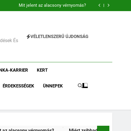
Miért fáj a váll?
Mit jelent az alacsony vérnyomás?
Mit jelent a magas vérnyomás?
Mit jelent az alacsony vas?
Miért fáj a váll?
Mit jelent az alacsony vérnyomás?
VÉLETLENSZERŰ ÚJDONSÁG
érdések És
NKA-KARRIER
KERT
ÉRDEKESSÉGEK
ÜNNEPEK
Kipróbáltuk a digitális detoxot: Egy teljes hétvége okost