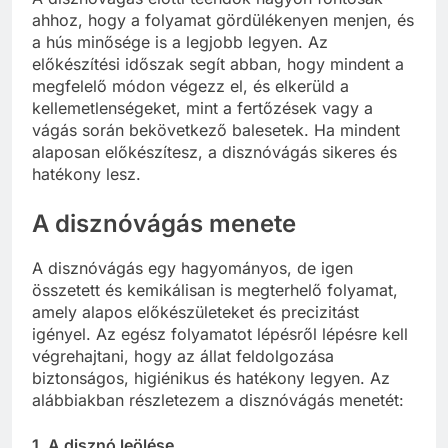
ahhoz, hogy a folyamat gördülékenyen menjen, és
a hús minősége is a legjobb legyen. Az
előkészítési időszak segít abban, hogy mindent a
megfelelő módon végezz el, és elkerüld a
kellemetlenségeket, mint a fertőzések vagy a
vágás során bekövetkező balesetek. Ha mindent
alaposan előkészítesz, a disznóvágás sikeres és
hatékony lesz.
A disznóvágás menete
A disznóvágás egy hagyományos, de igen
összetett és kemikálisan is megterhelő folyamat,
amely alapos előkészületeket és precizitást
igényel. Az egész folyamatot lépésről lépésre kell
végrehajtani, hogy az állat feldolgozása
biztonságos, higiénikus és hatékony legyen. Az
alábbiakban részletezem a disznóvágás menetét:
1.
A disznó leölése