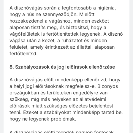
A disznóvágás során a legfontosabb a higiénia,
hogy a hús ne szennyeződjön. Mielőtt
hozzákezdenél a vágáshoz, minden eszközt
alaposan tisztíts meg, és biztosítsd, hogy a
vágófelületek is fertőtlenítettek legyenek. A disznó
vágása után a kezét, a ruházatot és minden
felületet, amely érintkezett az állattal, alaposan
fertőtlenítsd.
8.
Szabályozások és jogi előírások ellenőrzése
A disznóvágás előtt mindenképp ellenőrizd, hogy
a helyi jogi előírásoknak megfelelsz-e. Bizonyos
országokban és területeken engedélyre van
szükség, míg más helyeken az állatvédelmi
előírások miatt szükséges előzetes bejelentést
tenni. Ezeket a szabályokat mindenképp tartsd be,
hogy ne legyenek problémák.
A disznóvágás előtti teendők nagyon fontosak