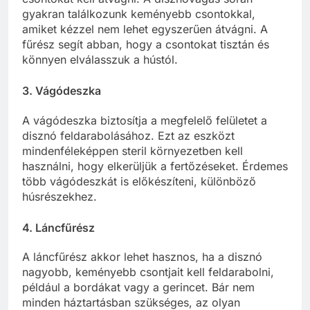
gyakran találkozunk keményebb csontokkal,
amiket kézzel nem lehet egyszerűen átvágni. A
fűrész segít abban, hogy a csontokat tisztán és
könnyen elválasszuk a hústól.
3.
Vágódeszka
A vágódeszka biztosítja a megfelelő felületet a
disznó feldarabolásához. Ezt az eszközt
mindenféleképpen steril környezetben kell
használni, hogy elkerüljük a fertőzéseket. Érdemes
több vágódeszkát is előkészíteni, különböző
húsrészekhez.
4.
Láncfűrész
A láncfűrész akkor lehet hasznos, ha a disznó
nagyobb, keményebb csontjait kell feldarabolni,
például a bordákat vagy a gerincet. Bár nem
minden háztartásban szükséges, az olyan