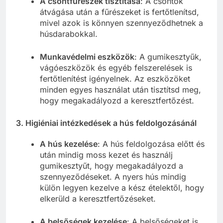
A csontfűrészek tisztítása
: A csontok
átvágása után a fűrészeket is fertőtlenítsd,
mivel azok is könnyen szennyeződhetnek a
húsdarabokkal.
Munkavédelmi eszközök
: A gumikesztyűk,
vágóeszközök és egyéb felszerelések is
fertőtlenítést igényelnek. Az eszközöket
minden egyes használat után tisztítsd meg,
hogy megakadályozd a keresztfertőzést.
3.
Higiéniai intézkedések a hús feldolgozásánál
A hús kezelése
: A hús feldolgozása előtt és
után mindig moss kezet és használj
gumikesztyűt, hogy megakadályozd a
szennyeződéseket. A nyers hús mindig
külön legyen kezelve a kész ételektől, hogy
elkerüld a keresztfertőzéseket.
A belsőségek kezelése
: A belsőségeket is