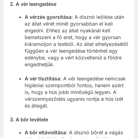
2.
A vér leengedése
A vérzés gyorsítása
: A disznó leölése után
az állat vérét minél gyorsabban el kell
engedni. Ehhez az állat nyakánál kell
bemetszeni a fő eret, hogy a vér gyorsan
kiáramoljon a testből. Az állat elhelyezésétől
függően a vér leengedése történhet egy
edénybe, vagy a vért közvetlenül a földre
engedhetjük.
A vér tisztítása
: A vér leengedése nemcsak
higiéniai szempontból fontos, hanem azért
is, hogy a hús jobb minőségű legyen. A
vérszennyeződés ugyanis rontja a hús ízét
és állagát.
3.
A bőr levétele
A bőr eltávolítása
: A disznó bőrét a vágás