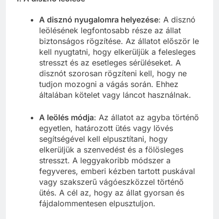
A disznó nyugalomra helyezése
: A disznó
leölésének legfontosabb része az állat
biztonságos rögzítése. Az állatot először le
kell nyugtatni, hogy elkerüljük a felesleges
stresszt és az esetleges sérüléseket. A
disznót szorosan rögzíteni kell, hogy ne
tudjon mozogni a vágás során. Ehhez
általában kötelet vagy láncot használnak.
A leölés módja
: Az állatot az agyba történő
egyetlen, határozott ütés vagy lövés
segítségével kell elpusztítani, hogy
elkerüljük a szenvedést és a fölösleges
stresszt. A leggyakoribb módszer a
fegyveres, emberi kézben tartott puskával
vagy szakszerű vágóeszközzel történő
ütés. A cél az, hogy az állat gyorsan és
fájdalommentesen elpusztuljon.