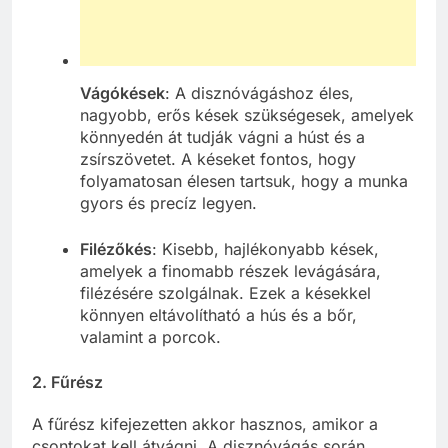
Vágókések
: A disznóvágáshoz éles,
nagyobb, erős kések szükségesek, amelyek
könnyedén át tudják vágni a húst és a
zsírszövetet. A késeket fontos, hogy
folyamatosan élesen tartsuk, hogy a munka
gyors és precíz legyen.
Filézőkés
: Kisebb, hajlékonyabb kések,
amelyek a finomabb részek levágására,
filézésére szolgálnak. Ezek a késekkel
könnyen eltávolítható a hús és a bőr,
valamint a porcok.
2.
Fűrész
A fűrész kifejezetten akkor hasznos, amikor a
csontokat kell átvágni. A disznóvágás során