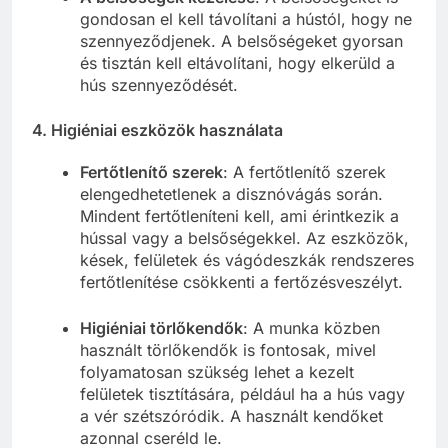
gondosan el kell távolítani a hústól, hogy ne
szennyeződjenek. A belsőségeket gyorsan
és tisztán kell eltávolítani, hogy elkerüld a
hús szennyeződését.
4.
Higiéniai eszközök használata
Fertőtlenítő szerek
: A fertőtlenítő szerek
elengedhetetlenek a disznóvágás során.
Mindent fertőtleníteni kell, ami érintkezik a
hússal vagy a belsőségekkel. Az eszközök,
kések, felületek és vágódeszkák rendszeres
fertőtlenítése csökkenti a fertőzésveszélyt.
Higiéniai törlőkendők
: A munka közben
használt törlőkendők is fontosak, mivel
folyamatosan szükség lehet a kezelt
felületek tisztítására, például ha a hús vagy
a vér szétszóródik. A használt kendőket
azonnal cseréld le.