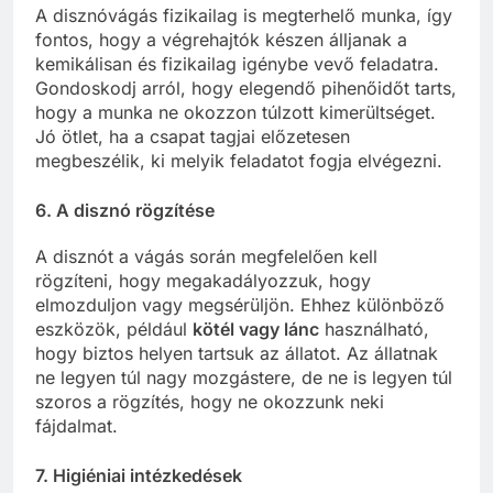
A disznóvágás fizikailag is megterhelő munka, így
fontos, hogy a végrehajtók készen álljanak a
kemikálisan és fizikailag igénybe vevő feladatra.
Gondoskodj arról, hogy elegendő pihenőidőt tarts,
hogy a munka ne okozzon túlzott kimerültséget.
Jó ötlet, ha a csapat tagjai előzetesen
megbeszélik, ki melyik feladatot fogja elvégezni.
6.
A disznó rögzítése
A disznót a vágás során megfelelően kell
rögzíteni, hogy megakadályozzuk, hogy
elmozduljon vagy megsérüljön. Ehhez különböző
eszközök, például
kötél vagy lánc
használható,
hogy biztos helyen tartsuk az állatot. Az állatnak
ne legyen túl nagy mozgástere, de ne is legyen túl
szoros a rögzítés, hogy ne okozzunk neki
fájdalmat.
7.
Higiéniai intézkedések