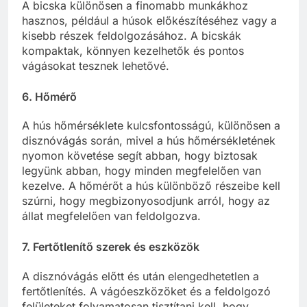
A bicska különösen a finomabb munkákhoz
hasznos, például a húsok előkészítéséhez vagy a
kisebb részek feldolgozásához. A bicskák
kompaktak, könnyen kezelhetők és pontos
vágásokat tesznek lehetővé.
6.
Hőmérő
A hús hőmérséklete kulcsfontosságú, különösen a
disznóvágás során, mivel a hús hőmérsékletének
nyomon követése segít abban, hogy biztosak
legyünk abban, hogy minden megfelelően van
kezelve. A hőmérőt a hús különböző részeibe kell
szúrni, hogy megbizonyosodjunk arról, hogy az
állat megfelelően van feldolgozva.
7.
Fertőtlenítő szerek és eszközök
A disznóvágás előtt és után elengedhetetlen a
fertőtlenítés. A vágóeszközöket és a feldolgozó
felületeket folyamatosan tisztítani kell, hogy