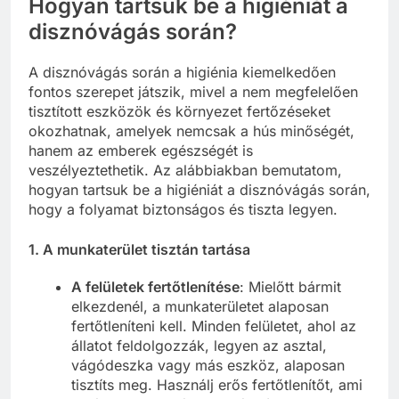
Hogyan tartsuk be a higiéniát a
disznóvágás során?
A disznóvágás során a higiénia kiemelkedően
fontos szerepet játszik, mivel a nem megfelelően
tisztított eszközök és környezet fertőzéseket
okozhatnak, amelyek nemcsak a hús minőségét,
hanem az emberek egészségét is
veszélyeztethetik. Az alábbiakban bemutatom,
hogyan tartsuk be a higiéniát a disznóvágás során,
hogy a folyamat biztonságos és tiszta legyen.
1.
A munkaterület tisztán tartása
A felületek fertőtlenítése
: Mielőtt bármit
elkezdenél, a munkaterületet alaposan
fertőtleníteni kell. Minden felületet, ahol az
állatot feldolgozzák, legyen az asztal,
vágódeszka vagy más eszköz, alaposan
tisztíts meg. Használj erős fertőtlenítőt, ami