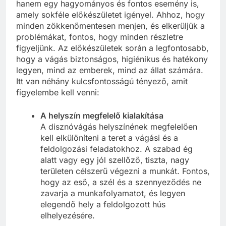
hanem egy hagyományos és fontos esemény is,
amely sokféle előkészületet igényel. Ahhoz, hogy
minden zökkenőmentesen menjen, és elkerüljük a
problémákat, fontos, hogy minden részletre
figyeljünk. Az előkészületek során a legfontosabb,
hogy a vágás biztonságos, higiénikus és hatékony
legyen, mind az emberek, mind az állat számára.
Itt van néhány kulcsfontosságú tényező, amit
figyelembe kell venni:
A helyszín megfelelő kialakítása
A disznóvágás helyszínének megfelelően
kell elkülöníteni a teret a vágási és a
feldolgozási feladatokhoz. A szabad ég
alatt vagy egy jól szellőző, tiszta, nagy
területen célszerű végezni a munkát. Fontos,
hogy az eső, a szél és a szennyeződés ne
zavarja a munkafolyamatot, és legyen
elegendő hely a feldolgozott hús
elhelyezésére.