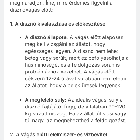
megmaradjon. Íme, mire érdemes figyelni a
disznóvágás előtt:
1.
A disznó kiválasztása és előkészítése
A disznó állapota
: A vágás előtt alaposan
meg kell vizsgálni az állatot, hogy
egészséges legyen. A disznó nem lehet
beteg vagy sérült, mert ez befolyásolhatja a
hús minőségét és a feldolgozás során is
problémákhoz vezethet. A vágás előtt
célszerű 12-24 órával korábban nem etetni
az állatot, hogy a belek üresek legyenek.
A megfelelő súly
: Az ideális vágási súly a
disznó fajtájától függ, de általában 90-120
kg között mozog. Ha az állat túl kicsi vagy
túl nagy, az megnehezítheti a feldolgozást.
2.
A vágás előtti élelmiszer- és vízbevitel