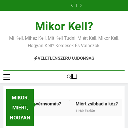
Miért zsibbad a
Mit jelent az
Ugrás
kéz?
alacsony vas?
Miért fáj a váll?
Mit jelent az
a
alacsony
Miért zsibbad a
Mit jelent az
vérnyomás?
kéz?
alacsony vas?
Miért fáj a váll?
Mit jelent az
tartalomra
alacsony
Miért zsibbad a
Mikor Kell?
vérnyomás?
kéz?
Mi Kell, Mihez Kell, Mit Kell Tudni, Miért Kell, Mikor Kell,
Hogyan Kell? Kérdések És Válaszok.
VÉLETLENSZERŰ ÚJDONSÁG
MIKOR,
z alacsony vérnyomás?
Miért zsibbad a kéz?
Kipró
MIÉRT,
1 Hét Ezelőtt
1 Hét E
HOGYAN