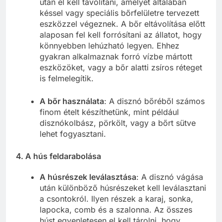
után el kell távolítani, amelyet általában
késsel vagy speciális bőrfelületre tervezett
eszközzel végeznek. A bőr eltávolítása előtt
alaposan fel kell forrósítani az állatot, hogy
könnyebben lehúzható legyen. Ehhez
gyakran alkalmaznak forró vízbe mártott
eszközöket, vagy a bőr alatti zsíros réteget
is felmelegítik.
A bőr használata
: A disznó bőréből számos
finom ételt készíthetünk, mint például
disznókolbász, pörkölt, vagy a bőrt sütve
lehet fogyasztani.
4.
A hús feldarabolása
A húsrészek leválasztása
: A disznó vágása
után különböző húsrészeket kell leválasztani
a csontokról. Ilyen részek a karaj, sonka,
lapocka, comb és a szalonna. Az összes
húst egyenletesen el kell tárolni, hogy