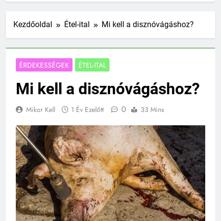
Kezdőoldal
Étel-ital
Mi kell a disznóvágáshoz?
ÉRDEKESSÉGEK
ÉTEL-ITAL
Mi kell a disznóvágáshoz?
0
Mikor Kell
1 Év Ezelőtt
33 Mins