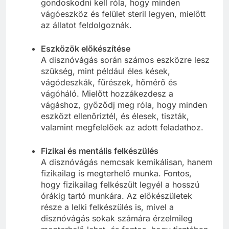
gondoskodni kell róla, hogy minden
vágóeszköz és felület steril legyen, mielőtt
az állatot feldolgoznák.
Eszközök előkészítése
A disznóvágás során számos eszközre lesz
szükség, mint például éles kések,
vágódeszkák, fűrészek, hőmérő és
vágóháló. Mielőtt hozzákezdesz a
vágáshoz, győződj meg róla, hogy minden
eszközt ellenőriztél, és élesek, tiszták,
valamint megfelelőek az adott feladathoz.
Fizikai és mentális felkészülés
A disznóvágás nemcsak kemikálisan, hanem
fizikailag is megterhelő munka. Fontos,
hogy fizikailag felkészült legyél a hosszú
órákig tartó munkára. Az előkészületek
része a lelki felkészülés is, mivel a
disznóvágás sokak számára érzelmileg