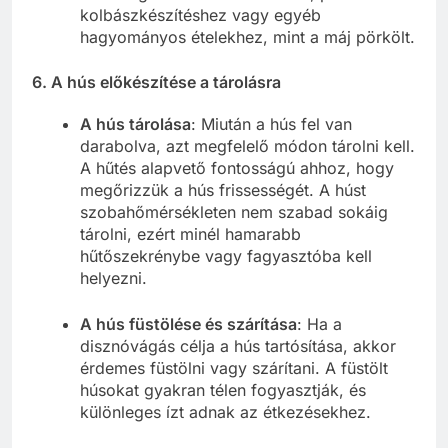
kolbászkészítéshez vagy egyéb
hagyományos ételekhez, mint a máj pörkölt.
6.
A hús előkészítése a tárolásra
A hús tárolása
: Miután a hús fel van
darabolva, azt megfelelő módon tárolni kell.
A hűtés alapvető fontosságú ahhoz, hogy
megőrizzük a hús frissességét. A húst
szobahőmérsékleten nem szabad sokáig
tárolni, ezért minél hamarabb
hűtőszekrénybe vagy fagyasztóba kell
helyezni.
A hús füstölése és szárítása
: Ha a
disznóvágás célja a hús tartósítása, akkor
érdemes füstölni vagy szárítani. A füstölt
húsokat gyakran télen fogyasztják, és
különleges ízt adnak az étkezésekhez.