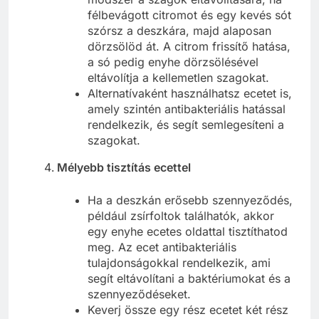
félbevágott citromot és egy kevés sót
szórsz a deszkára, majd alaposan
dörzsölöd át. A citrom frissítő hatása,
a só pedig enyhe dörzsölésével
eltávolítja a kellemetlen szagokat.
Alternatívaként használhatsz ecetet is,
amely szintén antibakteriális hatással
rendelkezik, és segít semlegesíteni a
szagokat.
Mélyebb tisztítás ecettel
Ha a deszkán erősebb szennyeződés,
például zsírfoltok találhatók, akkor
egy enyhe ecetes oldattal tisztíthatod
meg. Az ecet antibakteriális
tulajdonságokkal rendelkezik, ami
segít eltávolítani a baktériumokat és a
szennyeződéseket.
Keverj össze egy rész ecetet két rész