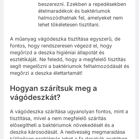
beszerezni. Ezekben a repedésekben
ételmaradékok és baktériumok
halmozódhatnak fel, amelyeket nem
lehet tökéletesen tisztítani.
A műanyag vágódeszka tisztítása egyszerű, de
fontos, hogy rendszeresen végezd el, hogy
megőrizd a deszka higiéniai állapotát és
esztétikáját. Ne feledd, hogy a megfelelő tisztítás
segít megelőzni a baktériumok felhalmozódását és
megőrzi a deszka élettartamát!
Hogyan szárítsuk meg a
vágódeszkát?
A vágódeszka szárítása ugyanolyan fontos, mint a
tisztítása, mivel a nem megfelelő szárítás
elősegítheti a baktériumok növekedését és a
deszka károsodását. A nedvesség megmaradása
különösen problémás lehet a fa deszkák esetében,