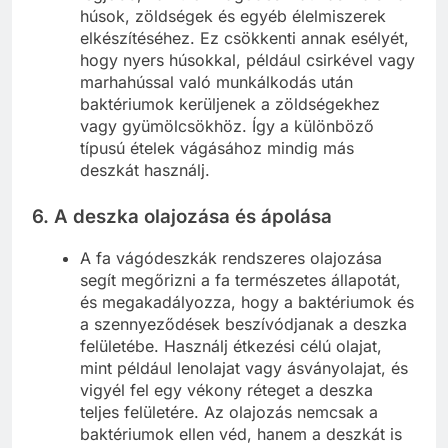
húsok, zöldségek és egyéb élelmiszerek
elkészítéséhez. Ez csökkenti annak esélyét,
hogy nyers húsokkal, például csirkével vagy
marhahússal való munkálkodás után
baktériumok kerüljenek a zöldségekhez
vagy gyümölcsökhöz. Így a különböző
típusú ételek vágásához mindig más
deszkát használj.
6.
A deszka olajozása és ápolása
A fa vágódeszkák rendszeres olajozása
segít megőrizni a fa természetes állapotát,
és megakadályozza, hogy a baktériumok és
a szennyeződések beszívódjanak a deszka
felületébe. Használj étkezési célú olajat,
mint például lenolajat vagy ásványolajat, és
vigyél fel egy vékony réteget a deszka
teljes felületére. Az olajozás nemcsak a
baktériumok ellen véd, hanem a deszkát is