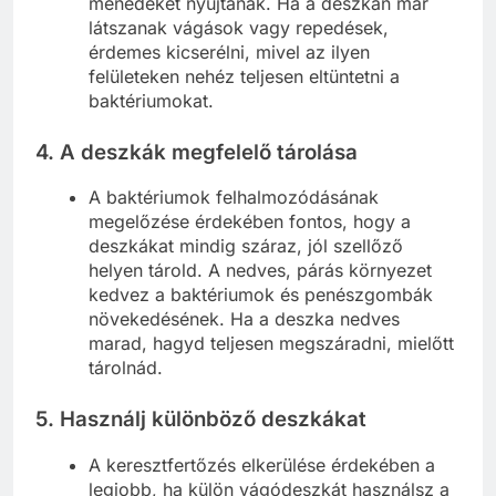
menedéket nyújtanak. Ha a deszkán már
látszanak vágások vagy repedések,
érdemes kicserélni, mivel az ilyen
felületeken nehéz teljesen eltüntetni a
baktériumokat.
4.
A deszkák megfelelő tárolása
A baktériumok felhalmozódásának
megelőzése érdekében fontos, hogy a
deszkákat mindig száraz, jól szellőző
helyen tárold. A nedves, párás környezet
kedvez a baktériumok és penészgombák
növekedésének. Ha a deszka nedves
marad, hagyd teljesen megszáradni, mielőtt
tárolnád.
5.
Használj különböző deszkákat
A keresztfertőzés elkerülése érdekében a
legjobb, ha külön vágódeszkát használsz a