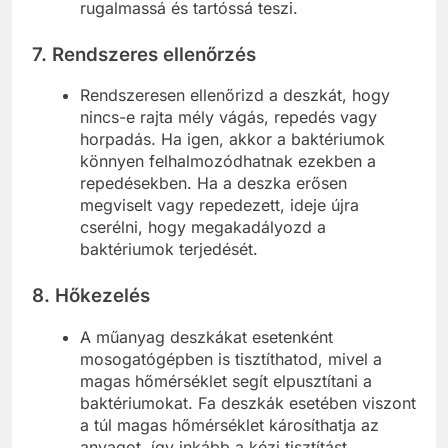
rugalmassá és tartóssá teszi.
7.
Rendszeres ellenőrzés
Rendszeresen ellenőrizd a deszkát, hogy
nincs-e rajta mély vágás, repedés vagy
horpadás. Ha igen, akkor a baktériumok
könnyen felhalmozódhatnak ezekben a
repedésekben. Ha a deszka erősen
megviselt vagy repedezett, ideje újra
cserélni, hogy megakadályozd a
baktériumok terjedését.
8.
Hőkezelés
A műanyag deszkákat esetenként
mosogatógépben is tisztíthatod, mivel a
magas hőmérséklet segít elpusztítani a
baktériumokat. Fa deszkák esetében viszont
a túl magas hőmérséklet károsíthatja az
anyagot, így inkább a kézi tisztítást