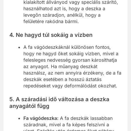
kialakított állványod vagy speciális szárító,
használhatod azt is, hogy a deszka a
levegőn száradjon, anélkül, hogy a
felületére rakódna bármi.
4.
Ne hagyd túl sokáig a vízben
A fa vágódeszkáknál különösen fontos,
hogy ne hagyd őket sokáig vízben, mivel a
felesleges nedvesség gyorsan károsíthatja
az anyagot. Ha műanyag deszkát
használsz, az nem annyira érzékeny, de a fa
deszkák esetében a hosszú áztatás
repedéseket vagy deformálódást okozhat.
5.
A száradási idő változása a deszka
anyagától függ
Fa vágódeszka:
A fa deszkák lassabban
száradnak, mivel a fa képes felszívni a
vizet. Szárítás után érdemes őket néhány