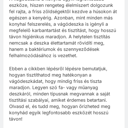
eszköze, hiszen rengeteg élelmiszert dolgozunk
fel rajta, a friss zöldségektől kezdve a húsokon át
egészen a kenyérig. Azonban, mint minden más
konyhai felszerelés, a vágódeszka is igényli a
megfelelő karbantartást és tisztítást, hogy hosszú
távon higiénikus maradjon. A helytelen tisztítás
nemcsak a deszka élettartamát rövidíti meg,
hanem a baktériumok és szennyeződések
felhalmozódásához is vezethet.
Ebben a cikkben lépésről lépésre bemutatjuk,
hogyan tisztíthatod meg hatékonyan a
vágódeszkádat, hogy mindig friss és tiszta
maradjon. Legyen szó fa- vagy műanyag
deszkáról, minden típusnak megvannak a saját
tisztítási szabályai, amiket érdemes betartani.
Olvasd el, és tudd meg, hogyan őrizheted meg
konyhád egyik legfontosabb eszközét hosszú
távon!