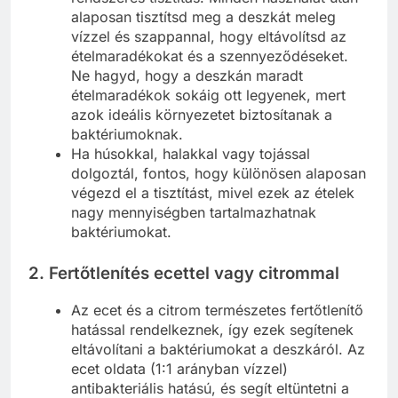
alaposan tisztítsd meg a deszkát meleg
vízzel és szappannal, hogy eltávolítsd az
ételmaradékokat és a szennyeződéseket.
Ne hagyd, hogy a deszkán maradt
ételmaradékok sokáig ott legyenek, mert
azok ideális környezetet biztosítanak a
baktériumoknak.
Ha húsokkal, halakkal vagy tojással
dolgoztál, fontos, hogy különösen alaposan
végezd el a tisztítást, mivel ezek az ételek
nagy mennyiségben tartalmazhatnak
baktériumokat.
2.
Fertőtlenítés ecettel vagy citrommal
Az ecet és a citrom természetes fertőtlenítő
hatással rendelkeznek, így ezek segítenek
eltávolítani a baktériumokat a deszkáról. Az
ecet oldata (1:1 arányban vízzel)
antibakteriális hatású, és segít eltüntetni a