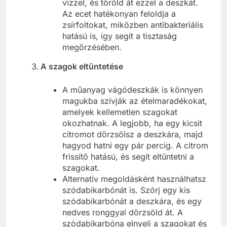
vízzel, és töröld át ezzel a deszkát.
Az ecet hatékonyan feloldja a
zsírfoltokat, miközben antibakteriális
hatású is, így segít a tisztaság
megőrzésében.
A szagok eltüntetése
A műanyag vágódeszkák is könnyen
magukba szívják az ételmaradékokat,
amelyek kellemetlen szagokat
okozhatnak. A legjobb, ha egy kicsit
citromot dörzsölsz a deszkára, majd
hagyod hatni egy pár percig. A citrom
frissítő hatású, és segít eltüntetni a
szagokat.
Alternatív megoldásként használhatsz
szódabikarbónát is. Szórj egy kis
szódabikarbónát a deszkára, és egy
nedves ronggyal dörzsöld át. A
szódabikarbóna elnyeli a szagokat és