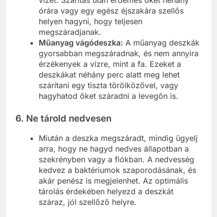
órára vagy egy egész éjszakára szellős
helyen hagyni, hogy teljesen
megszáradjanak.
Műanyag vágódeszka:
A műanyag deszkák
gyorsabban megszáradnak, és nem annyira
érzékenyek a vízre, mint a fa. Ezeket a
deszkákat néhány perc alatt meg lehet
szárítani egy tiszta törölközővel, vagy
hagyhatod őket száradni a levegőn is.
6.
Ne tárold nedvesen
Miután a deszka megszáradt, mindig ügyelj
arra, hogy ne hagyd nedves állapotban a
szekrényben vagy a fiókban. A nedvesség
kedvez a baktériumok szaporodásának, és
akár penész is megjelenhet. Az optimális
tárolás érdekében helyezd a deszkát
száraz, jól szellőző helyre.