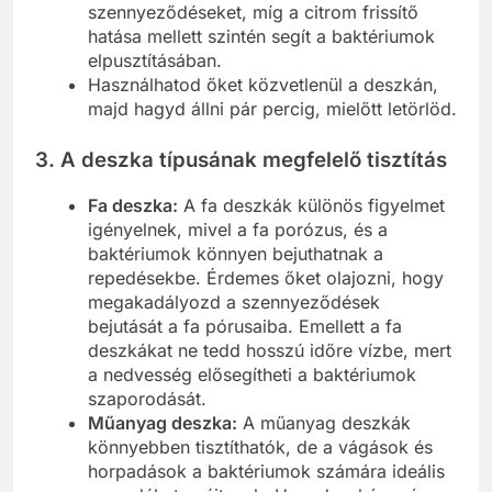
szennyeződéseket, míg a citrom frissítő
hatása mellett szintén segít a baktériumok
elpusztításában.
Használhatod őket közvetlenül a deszkán,
majd hagyd állni pár percig, mielőtt letörlöd.
3.
A deszka típusának megfelelő tisztítás
Fa deszka:
A fa deszkák különös figyelmet
igényelnek, mivel a fa porózus, és a
baktériumok könnyen bejuthatnak a
repedésekbe. Érdemes őket olajozni, hogy
megakadályozd a szennyeződések
bejutását a fa pórusaiba. Emellett a fa
deszkákat ne tedd hosszú időre vízbe, mert
a nedvesség elősegítheti a baktériumok
szaporodását.
Műanyag deszka:
A műanyag deszkák
könnyebben tisztíthatók, de a vágások és
horpadások a baktériumok számára ideális