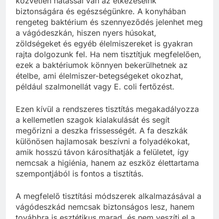
közvetlen hatással van az étkezéseink
biztonságára és egészségünkre. A konyhában
rengeteg baktérium és szennyeződés jelenhet meg
a vágódeszkán, hiszen nyers húsokat,
zöldségeket és egyéb élelmiszereket is gyakran
rajta dolgozunk fel. Ha nem tisztítjuk megfelelően,
ezek a baktériumok könnyen bekerülhetnek az
ételbe, ami élelmiszer-betegségeket okozhat,
például szalmonellát vagy E. coli fertőzést.
Ezen kívül a rendszeres tisztítás megakadályozza
a kellemetlen szagok kialakulását és segít
megőrizni a deszka frissességét. A fa deszkák
különösen hajlamosak beszívni a folyadékokat,
amik hosszú távon károsíthatják a felületet, így
nemcsak a higiénia, hanem az eszköz élettartama
szempontjából is fontos a tisztítás.
A megfelelő tisztítási módszerek alkalmazásával a
vágódeszkád nemcsak biztonságos lesz, hanem
továbbra is esztétikus marad, és nem veszíti el a