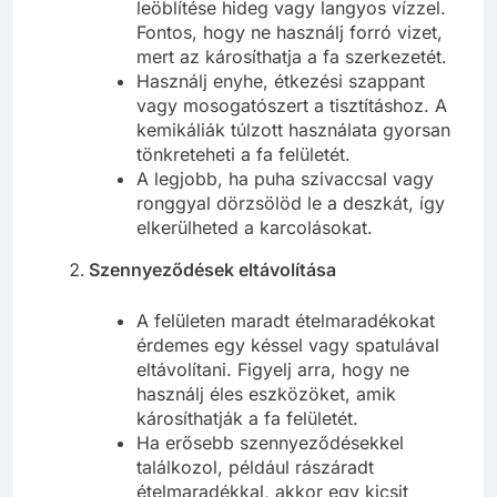
leöblítése hideg vagy langyos vízzel.
Fontos, hogy ne használj forró vizet,
mert az károsíthatja a fa szerkezetét.
Használj enyhe, étkezési szappant
vagy mosogatószert a tisztításhoz. A
kemikáliák túlzott használata gyorsan
tönkreteheti a fa felületét.
A legjobb, ha puha szivaccsal vagy
ronggyal dörzsölöd le a deszkát, így
elkerülheted a karcolásokat.
Szennyeződések eltávolítása
A felületen maradt ételmaradékokat
érdemes egy késsel vagy spatulával
eltávolítani. Figyelj arra, hogy ne
használj éles eszközöket, amik
károsíthatják a fa felületét.
Ha erősebb szennyeződésekkel
találkozol, például rászáradt
ételmaradékkal, akkor egy kicsit