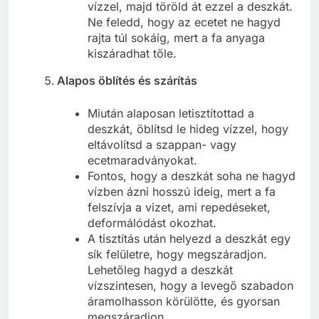
vízzel, majd töröld át ezzel a deszkát.
Ne feledd, hogy az ecetet ne hagyd
rajta túl sokáig, mert a fa anyaga
kiszáradhat tőle.
Alapos öblítés és szárítás
Miután alaposan letisztítottad a
deszkát, öblítsd le hideg vízzel, hogy
eltávolítsd a szappan- vagy
ecetmaradványokat.
Fontos, hogy a deszkát soha ne hagyd
vízben ázni hosszú ideig, mert a fa
felszívja a vizet, ami repedéseket,
deformálódást okozhat.
A tisztítás után helyezd a deszkát egy
sík felületre, hogy megszáradjon.
Lehetőleg hagyd a deszkát
vízszintesen, hogy a levegő szabadon
áramolhasson körülötte, és gyorsan
megszáradjon.