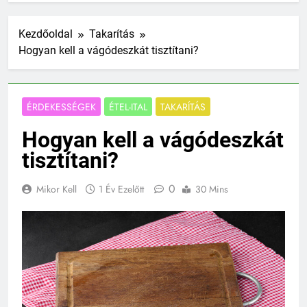
Kezdőoldal
Takarítás
Hogyan kell a vágódeszkát tisztítani?
ÉRDEKESSÉGEK
ÉTEL-ITAL
TAKARÍTÁS
Hogyan kell a vágódeszkát
tisztítani?
0
Mikor Kell
1 Év Ezelőtt
30 Mins