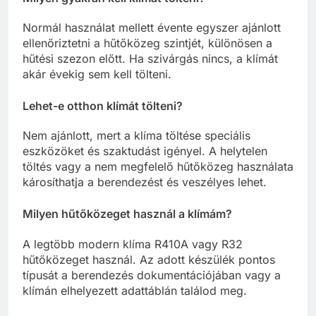
Normál használat mellett évente egyszer ajánlott
ellenőriztetni a hűtőközeg szintjét, különösen a
hűtési szezon előtt. Ha szivárgás nincs, a klímát
akár évekig sem kell tölteni.
Lehet-e otthon klímát tölteni?
Nem ajánlott, mert a klíma töltése speciális
eszközöket és szaktudást igényel. A helytelen
töltés vagy a nem megfelelő hűtőközeg használata
károsíthatja a berendezést és veszélyes lehet.
Milyen hűtőközeget használ a klímám?
A legtöbb modern klíma R410A vagy R32
hűtőközeget használ. Az adott készülék pontos
típusát a berendezés dokumentációjában vagy a
klímán elhelyezett adattáblán találod meg.