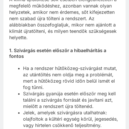
megfelelő működéshez, azonban vannak olyan
helyzetek, amikor nem érdemes, sőt kifejezetten
nem szabad újra tölteni a rendszert. Az
alábbiakban összefoglaljuk, mikor nem ajánlott a
klímát újratölteni, és milyen teendők szükségesek
helyette.
1.
Szivárgás esetén először a hibaelhárítás a
fontos
Ha a rendszer hűtőközeg-szivárgást mutat,
az utántöltés nem oldja meg a problémát,
mert a hűtőközeg rövid időn belül ismét el
fog tűnni.
Szivárgás gyanúja esetén először meg kell
találni a szivárgás forrását és javítani azt,
mielőtt a rendszert újra töltenéd.
Jelek, amelyek szivárgásra utalhatnak:
olajfoltok a kültéri egység körül, jegesedés,
vagy hirtelen csökkenő teljesítmény.