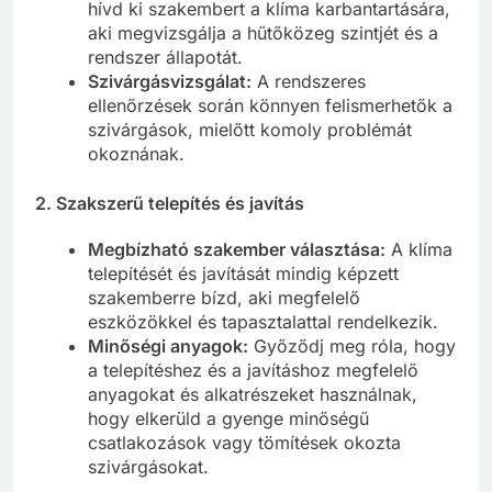
hívd ki szakembert a klíma karbantartására,
aki megvizsgálja a hűtőközeg szintjét és a
rendszer állapotát.
Szivárgásvizsgálat:
A rendszeres
ellenőrzések során könnyen felismerhetők a
szivárgások, mielőtt komoly problémát
okoznának.
2.
Szakszerű telepítés és javítás
Megbízható szakember választása:
A klíma
telepítését és javítását mindig képzett
szakemberre bízd, aki megfelelő
eszközökkel és tapasztalattal rendelkezik.
Minőségi anyagok:
Győződj meg róla, hogy
a telepítéshez és a javításhoz megfelelő
anyagokat és alkatrészeket használnak,
hogy elkerüld a gyenge minőségű
csatlakozások vagy tömítések okozta
szivárgásokat.