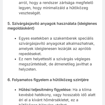
arról, hogy a rendszer zártsága megfelelő
legyen, hogy minimalizáld a hűtőközeg
veszteségét.
5.
Szivárgásjavító anyagok használata (ideiglenes
megoldásként)
Egyes esetekben a szakemberek speciális
szivárgásjavító anyagokat alkalmazhatnak,
amelyek ideiglenesen lezárják az apróbb
repedéseket.
Ez nem helyettesíti a szivárgás végleges
megszüntetését, de átmenetileg javíthat a
helyzeten.
6.
Folyamatos figyelem a hűtőközeg szintjére
Hűtési teljesítmény figyelése:
Ha a klíma
kevésbé hatékony, vagy hosszabb idő alatt
éri el a kívánt hőmérsékletet, ez a
hűtőközeg hiányára utalhat.