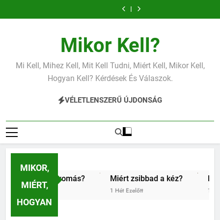
Miért zsibbad a
Mit jelent az
Ugrás
kéz?
alacsony vas?
Miért fáj a váll?
Mit jelent az
a
alacsony
Miért zsibbad a
Mit jelent az
vérnyomás?
kéz?
alacsony vas?
Miért fáj a váll?
Mit jelent az
tartalomra
alacsony
Miért zsibbad a
Mikor Kell?
vérnyomás?
kéz?
Mi Kell, Mihez Kell, Mit Kell Tudni, Miért Kell, Mikor Kell,
Hogyan Kell? Kérdések És Válaszok.
VÉLETLENSZERŰ ÚJDONSÁG
MIKOR,
csony vérnyomás?
Miért zsibbad a kéz?
Kipróbáltuk
MIÉRT,
1 Hét Ezelőtt
1 Hét Ezelőtt
HOGYAN