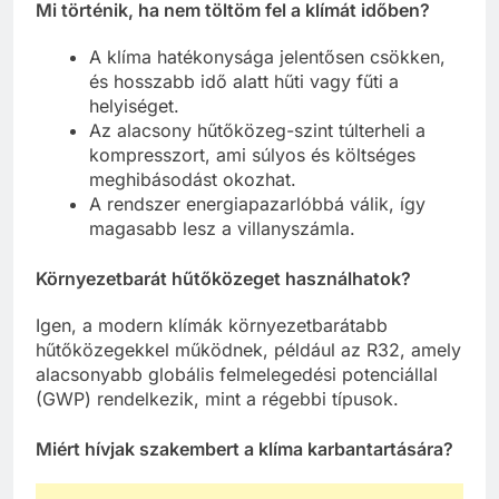
Mi történik, ha nem töltöm fel a klímát időben?
A klíma hatékonysága jelentősen csökken,
és hosszabb idő alatt hűti vagy fűti a
helyiséget.
Az alacsony hűtőközeg-szint túlterheli a
kompresszort, ami súlyos és költséges
meghibásodást okozhat.
A rendszer energiapazarlóbbá válik, így
magasabb lesz a villanyszámla.
Környezetbarát hűtőközeget használhatok?
Igen, a modern klímák környezetbarátabb
hűtőközegekkel működnek, például az R32, amely
alacsonyabb globális felmelegedési potenciállal
(GWP) rendelkezik, mint a régebbi típusok.
Miért hívjak szakembert a klíma karbantartására?