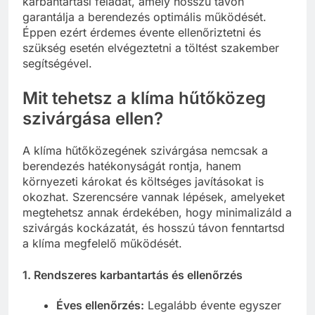
karbantartási feladat, amely hosszú távon
garantálja a berendezés optimális működését.
Éppen ezért érdemes évente ellenőriztetni és
szükség esetén elvégeztetni a töltést szakember
segítségével.
Mit tehetsz a klíma hűtőközeg
szivárgása ellen?
A klíma hűtőközegének szivárgása nemcsak a
berendezés hatékonyságát rontja, hanem
környezeti károkat és költséges javításokat is
okozhat. Szerencsére vannak lépések, amelyeket
megtehetsz annak érdekében, hogy minimalizáld a
szivárgás kockázatát, és hosszú távon fenntartsd
a klíma megfelelő működését.
1.
Rendszeres karbantartás és ellenőrzés
Éves ellenőrzés:
Legalább évente egyszer