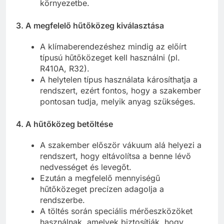
környezetbe.
3.
A megfelelő hűtőközeg kiválasztása
A klímaberendezéshez mindig az előírt
típusú hűtőközeget kell használni (pl.
R410A, R32).
A helytelen típus használata károsíthatja a
rendszert, ezért fontos, hogy a szakember
pontosan tudja, melyik anyag szükséges.
4.
A hűtőközeg betöltése
A szakember először vákuum alá helyezi a
rendszert, hogy eltávolítsa a benne lévő
nedvességet és levegőt.
Ezután a megfelelő mennyiségű
hűtőközeget precízen adagolja a
rendszerbe.
A töltés során speciális mérőeszközöket
használnak, amelyek biztosítják, hogy