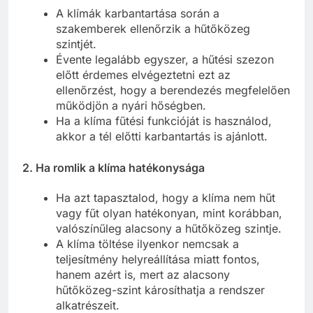
A klímák karbantartása során a
szakemberek ellenőrzik a hűtőközeg
szintjét.
Évente legalább egyszer, a hűtési szezon
előtt érdemes elvégeztetni ezt az
ellenőrzést, hogy a berendezés megfelelően
működjön a nyári hőségben.
Ha a klíma fűtési funkcióját is használod,
akkor a tél előtti karbantartás is ajánlott.
2.
Ha romlik a klíma hatékonysága
Ha azt tapasztalod, hogy a klíma nem hűt
vagy fűt olyan hatékonyan, mint korábban,
valószínűleg alacsony a hűtőközeg szintje.
A klíma töltése ilyenkor nemcsak a
teljesítmény helyreállítása miatt fontos,
hanem azért is, mert az alacsony
hűtőközeg-szint károsíthatja a rendszer
alkatrészeit.