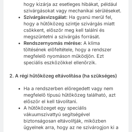
hogy kizárja az esetleges hibákat, például
szivárgásokat vagy mechanikai sérüléseket.
Szivárgásvizsgálat:
Ha gyanú merül fel,
hogy a hűtőközeg szintje szivárgás miatt
csökkent, először meg kell találni és
megszüntetni a szivárgás forrását.
Rendszernyomás mérése:
A klíma
töltésének előfeltétele, hogy a rendszer
megfelelő nyomáson működjön. Ezt
speciális eszközökkel ellenőrzik.
2.
A régi hűtőközeg eltávolítása (ha szükséges)
Ha a rendszerben elöregedett vagy nem
megfelelő típusú hűtőközeg található, azt
először el kell távolítani.
A hűtőközeget egy speciális
vákuumszivattyú segítségével
biztonságosan eltávolítják, miközben
ügyelnek arra, hogy az ne szivárogjon ki a