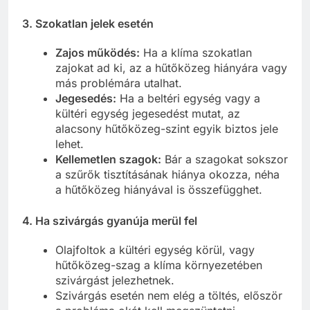
3.
Szokatlan jelek esetén
Zajos működés:
Ha a klíma szokatlan
zajokat ad ki, az a hűtőközeg hiányára vagy
más problémára utalhat.
Jegesedés:
Ha a beltéri egység vagy a
kültéri egység jegesedést mutat, az
alacsony hűtőközeg-szint egyik biztos jele
lehet.
Kellemetlen szagok:
Bár a szagokat sokszor
a szűrők tisztításának hiánya okozza, néha
a hűtőközeg hiányával is összefügghet.
4.
Ha szivárgás gyanúja merül fel
Olajfoltok a kültéri egység körül, vagy
hűtőközeg-szag a klíma környezetében
szivárgást jelezhetnek.
Szivárgás esetén nem elég a töltés, először