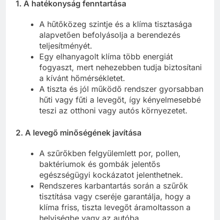
1.
A hatékonyság fenntartása
A hűtőközeg szintje és a klíma tisztasága
alapvetően befolyásolja a berendezés
teljesítményét.
Egy elhanyagolt klíma több energiát
fogyaszt, mert nehezebben tudja biztosítani
a kívánt hőmérsékletet.
A tiszta és jól működő rendszer gyorsabban
hűti vagy fűti a levegőt, így kényelmesebbé
teszi az otthoni vagy autós környezetet.
2.
A levegő minőségének javítása
A szűrőkben felgyülemlett por, pollen,
baktériumok és gombák jelentős
egészségügyi kockázatot jelenthetnek.
Rendszeres karbantartás során a szűrők
tisztítása vagy cseréje garantálja, hogy a
klíma friss, tiszta levegőt áramoltasson a
helyiségbe vagy az autóba.