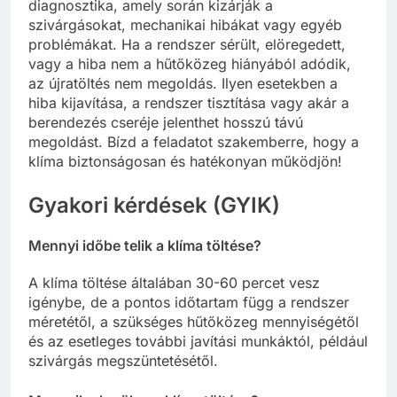
diagnosztika, amely során kizárják a
szivárgásokat, mechanikai hibákat vagy egyéb
problémákat. Ha a rendszer sérült, elöregedett,
vagy a hiba nem a hűtőközeg hiányából adódik,
az újratöltés nem megoldás. Ilyen esetekben a
hiba kijavítása, a rendszer tisztítása vagy akár a
berendezés cseréje jelenthet hosszú távú
megoldást. Bízd a feladatot szakemberre, hogy a
klíma biztonságosan és hatékonyan működjön!
Gyakori kérdések (GYIK)
Mennyi időbe telik a klíma töltése?
A klíma töltése általában 30-60 percet vesz
igénybe, de a pontos időtartam függ a rendszer
méretétől, a szükséges hűtőközeg mennyiségétől
és az esetleges további javítási munkáktól, például
szivárgás megszüntetésétől.