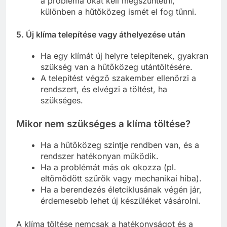
a probléma okát kell megszüntetni,
különben a hűtőközeg ismét el fog tűnni.
5.
Új klíma telepítése vagy áthelyezése után
Ha egy klímát új helyre telepítenek, gyakran
szükség van a hűtőközeg utántöltésére.
A telepítést végző szakember ellenőrzi a
rendszert, és elvégzi a töltést, ha
szükséges.
Mikor nem szükséges a klíma töltése?
Ha a hűtőközeg szintje rendben van, és a
rendszer hatékonyan működik.
Ha a problémát más ok okozza (pl.
eltömődött szűrők vagy mechanikai hiba).
Ha a berendezés életciklusának végén jár,
érdemesebb lehet új készüléket vásárolni.
A klíma töltése nemcsak a hatékonyságot és a