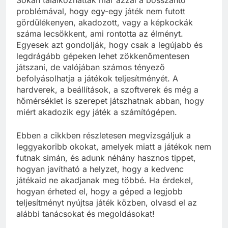
Sokan találkozhattak már azzal a bosszantó
problémával, hogy egy-egy játék nem futott
gördülékenyen, akadozott, vagy a képkockák
száma lecsökkent, ami rontotta az élményt.
Egyesek azt gondolják, hogy csak a legújabb és
legdrágább gépeken lehet zökkenőmentesen
játszani, de valójában számos tényező
befolyásolhatja a játékok teljesítményét. A
hardverek, a beállítások, a szoftverek és még a
hőmérséklet is szerepet játszhatnak abban, hogy
miért akadozik egy játék a számítógépen.
Ebben a cikkben részletesen megvizsgáljuk a
leggyakoribb okokat, amelyek miatt a játékok nem
futnak simán, és adunk néhány hasznos tippet,
hogyan javítható a helyzet, hogy a kedvenc
játékaid ne akadjanak meg többé. Ha érdekel,
hogyan érheted el, hogy a géped a legjobb
teljesítményt nyújtsa játék közben, olvasd el az
alábbi tanácsokat és megoldásokat!