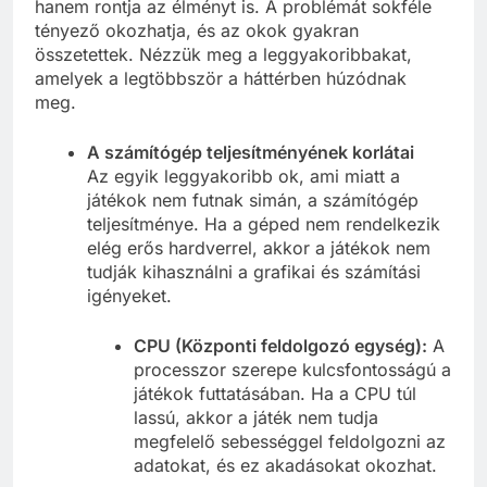
hanem rontja az élményt is. A problémát sokféle
tényező okozhatja, és az okok gyakran
összetettek. Nézzük meg a leggyakoribbakat,
amelyek a legtöbbször a háttérben húzódnak
meg.
A számítógép teljesítményének korlátai
Az egyik leggyakoribb ok, ami miatt a
játékok nem futnak simán, a számítógép
teljesítménye. Ha a géped nem rendelkezik
elég erős hardverrel, akkor a játékok nem
tudják kihasználni a grafikai és számítási
igényeket.
CPU (Központi feldolgozó egység):
A
processzor szerepe kulcsfontosságú a
játékok futtatásában. Ha a CPU túl
lassú, akkor a játék nem tudja
megfelelő sebességgel feldolgozni az
adatokat, és ez akadásokat okozhat.