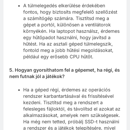
A túlmelegedés elkerülése érdekében
fontos, hogy biztosíts megfelelő szellőzést
a számítógép számára. Tisztítsd meg a
gépet a portól, különösen a ventilátorok
környékén. Ha laptopot használsz, érdemes
egy hűtőpadot használni, hogy javítsd a
hűtést. Ha az asztali géped túlmelegszik,
fontold meg a jobb hűtési megoldásokat,
például egy erősebb CPU hűtőt.
5. Hogyan gyorsíthatom fel a gépemet, ha régi, és
nem futnak jól a játékok?
Ha a géped régi, érdemes az operációs
rendszer karbantartásával és frissítésével
kezdeni. Tisztítsd meg a rendszert a
felesleges fájloktól, és távolítsd el azokat az
alkalmazásokat, amelyek nem szükségesek.
Ha még nem tetted, próbálj SSD-t használni
a rendszer és a játékok telepítésére, mivel