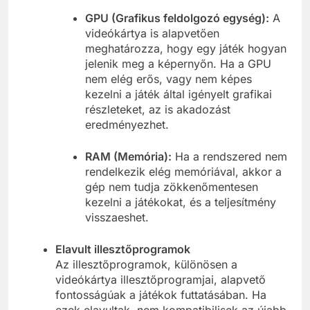
GPU (Grafikus feldolgozó egység):
A
videókártya is alapvetően
meghatározza, hogy egy játék hogyan
jelenik meg a képernyőn. Ha a GPU
nem elég erős, vagy nem képes
kezelni a játék által igényelt grafikai
részleteket, az is akadozást
eredményezhet.
RAM (Memória):
Ha a rendszered nem
rendelkezik elég memóriával, akkor a
gép nem tudja zökkenőmentesen
kezelni a játékokat, és a teljesítmény
visszaeshet.
Elavult illesztőprogramok
Az illesztőprogramok, különösen a
videókártya illesztőprogramjai, alapvető
fontosságúak a játékok futtatásában. Ha
ezek elavultak, nem kompatibilisek az újabb