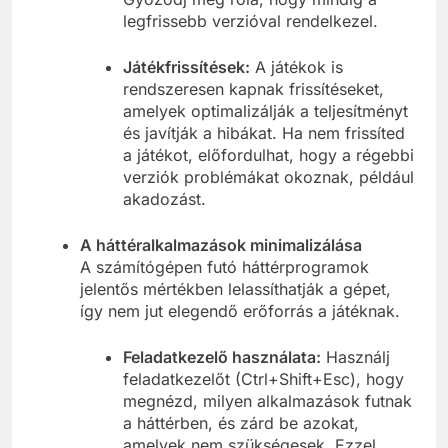
legfrissebb verzióval rendelkezel.
Játékfrissítések:
A játékok is
rendszeresen kapnak frissítéseket,
amelyek optimalizálják a teljesítményt
és javítják a hibákat. Ha nem frissíted
a játékot, előfordulhat, hogy a régebbi
verziók problémákat okoznak, például
akadozást.
A háttéralkalmazások minimalizálása
A számítógépen futó háttérprogramok
jelentős mértékben lelassíthatják a gépet,
így nem jut elegendő erőforrás a játéknak.
Feladatkezelő használata:
Használj
feladatkezelőt (Ctrl+Shift+Esc), hogy
megnézd, milyen alkalmazások futnak
a háttérben, és zárd be azokat,
amelyek nem szükségesek. Ezzel