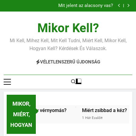
Mit jelent a magas vérnyomás?
Ugrás
Mit jelent az alacsony vas?
a
Miért fáj a váll?
Mit jelent az alacsony vérnyomás?
tartalomra
Mit jelent a magas vérnyomás?
Mikor Kell?
Mit jelent az alacsony vas?
Miért fáj a váll?
Mit jelent az alacsony vérnyomás?
Mi Kell, Mihez Kell, Mit Kell Tudni, Miért Kell, Mikor Kell,
Hogyan Kell? Kérdések És Válaszok.
VÉLETLENSZERŰ ÚJDONSÁG
MIKOR,
az alacsony vérnyomás?
Miért zsibbad a kéz?
Kipr
MIÉRT,
1 Hét Ezelőtt
1 Hét 
HOGYAN