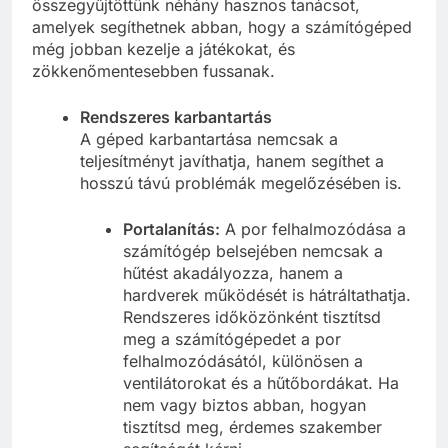
összegyűjtöttünk néhány hasznos tanácsot,
amelyek segíthetnek abban, hogy a számítógéped
még jobban kezelje a játékokat, és
zökkenőmentesebben fussanak.
Rendszeres karbantartás
A géped karbantartása nemcsak a
teljesítményt javíthatja, hanem segíthet a
hosszú távú problémák megelőzésében is.
Portalanítás:
A por felhalmozódása a
számítógép belsejében nemcsak a
hűtést akadályozza, hanem a
hardverek működését is hátráltathatja.
Rendszeres időközönként tisztítsd
meg a számítógépedet a por
felhalmozódásától, különösen a
ventilátorokat és a hűtőbordákat. Ha
nem vagy biztos abban, hogyan
tisztítsd meg, érdemes szakember