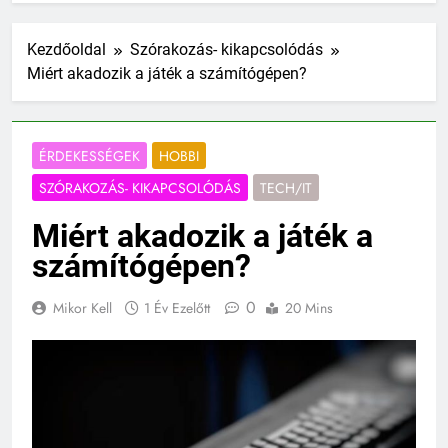
Kezdőoldal
Szórakozás- kikapcsolódás
Miért akadozik a játék a számítógépen?
ÉRDEKESSÉGEK
HOBBI
SZÓRAKOZÁS- KIKAPCSOLÓDÁS
TECH/IT
Miért akadozik a játék a
számítógépen?
0
Mikor Kell
1 Év Ezelőtt
20 Mins