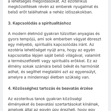
a lehetséges megoldásokat. Az ezoterikus
megközelítések révén az emberek nyugalmat és
belső erőt találhatnak a nehéz időszakokban.
3.
Kapcsolódás a spiritualitáshoz
A modern életmód gyakran túlzottan anyagias és
gyors tempójú, ami sok emberben vágyat ébreszt
egy mélyebb, spirituális kapcsolódás iránt. Az
ezotéria lehetőséget nyújt arra, hogy az egyén
kapcsolatba lépjen saját belső világával, valamint
a természetfeletti vagy spirituális erőkkel. Ez az
élmény sokak számára belső békét és harmóniát
adhat, és segíthet megtalálni azt az egyensúlyt,
amelyre a mindennapi életben szükség van.
4.
Közösséghez tartozás és beavatás érzése
Az ezoterikus tanok gyakran közösségi
élményeket és beavatási szertartásokat kínálnak,
amelyek által az egyén úgy érezheti, hogy egy