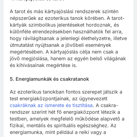
A tarot és más kártyajóslási rendszerek szintén
népszerűek az ezoterikus tanok körében. A tarot-
kártyák szimbolikus jelentéseket hordoznak, és
különféle elrendezésekben használhatók fel arra,
hogy rávilágítsanak a jelenlegi élethelyzetre, illetve
útmutatást nyújtsanak a jövőbeli események
megértésében. A kártyajóslás célja nem csak a
jövő megjóslása, hanem az egyén belső világának
és kihívásainak megértése is.
5.
Energiamunkák és csakratanok
Az ezoterikus tanokban fontos szerepet játszik a
test energiaközpontjainak, az úgynevezett
csakráknak az ismerete és tisztítása
. A csakra-
rendszer szerint hét fő energiaközpont létezik a
testben, amelyek megfelelő működése alapvető a
fizikai, mentális és spirituális egészséghez. Az
energiamunka, mint például a reiki vagy a