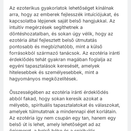
Az ezoterikus gyakorlatok lehetőséget kínálnak
arra, hogy az emberek fejlesszék intuíciójukat, és
kapcsolatba lépjenek saját belső hangjukkal. Az
intuitív megérzések segíthetnek a
döntéshozatalban, és sokan úgy vélik, hogy az
ezotéria által fejlesztett belső útmutatás
pontosabb és megbízhatóbb, mint a külső
forrásokból származó tanácsok. Az ezotéria iránti
érdeklődés tehát gyakran magában foglalja az
egyéni tapasztalások keresését, amelyek
hitelesebbek és személyesebbek, mint a
hagyományos megközelítések.
Összességében az ezotéria iránti érdeklődés
abból fakad, hogy sokan keresik azokat a
mélyebb, spirituális tapasztalatokat és válaszokat,
amelyek túlmutatnak a mindennapi élet korlátain.
Az ezotéria így nem csupán egy tan, hanem egy
belső út is lehet, amely lehetőséget ad az
önismeret, a belső béke és a spirituális