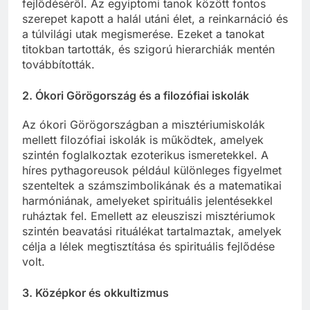
fejlődéséről. Az egyiptomi tanok között fontos
szerepet kapott a halál utáni élet, a reinkarnáció és
a túlvilági utak megismerése. Ezeket a tanokat
titokban tartották, és szigorú hierarchiák mentén
továbbították.
2.
Ókori Görögország és a filozófiai iskolák
Az ókori Görögországban a misztériumiskolák
mellett filozófiai iskolák is működtek, amelyek
szintén foglalkoztak ezoterikus ismeretekkel. A
híres pythagoreusok például különleges figyelmet
szenteltek a számszimbolikának és a matematikai
harmóniának, amelyeket spirituális jelentésekkel
ruháztak fel. Emellett az eleusziszi misztériumok
szintén beavatási rituálékat tartalmaztak, amelyek
célja a lélek megtisztítása és spirituális fejlődése
volt.
3.
Középkor és okkultizmus