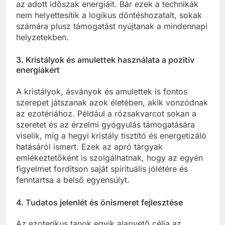
az adott időszak energiáit. Bár ezek a technikák
nem helyettesítik a logikus döntéshozatalt, sokak
számára plusz támogatást nyújtanak a mindennapi
helyzetekben.
3.
Kristályok és amulettek használata a pozitív
energiákért
A kristályok, ásványok és amulettek is fontos
szerepet játszanak azok életében, akik vonzódnak
az ezotériához. Például a rózsakvarcot sokan a
szeretet és az érzelmi gyógyulás támogatására
viselik, míg a hegyi kristály tisztító és energetizáló
hatásáról ismert. Ezek az apró tárgyak
emlékeztetőként is szolgálhatnak, hogy az egyén
figyelmet fordítson saját spirituális jólétére és
fenntartsa a belső egyensúlyt.
4.
Tudatos jelenlét és önismeret fejlesztése
Az ezoterikus tanok egyik alapvető célja az