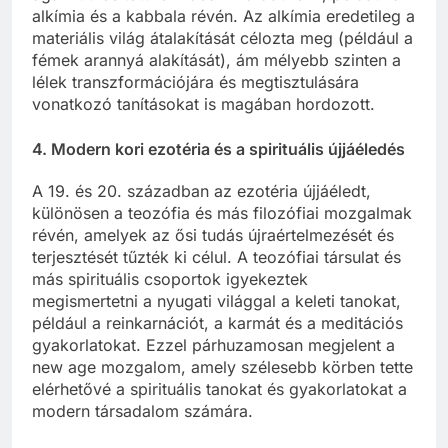
alkímia és a kabbala révén. Az alkímia eredetileg a
materiális világ átalakítását célozta meg (például a
fémek arannyá alakítását), ám mélyebb szinten a
lélek transzformációjára és megtisztulására
vonatkozó tanításokat is magában hordozott.
4.
Modern kori ezotéria és a spirituális újjáéledés
A 19. és 20. században az ezotéria újjáéledt,
különösen a teozófia és más filozófiai mozgalmak
révén, amelyek az ősi tudás újraértelmezését és
terjesztését tűzték ki célul. A teozófiai társulat és
más spirituális csoportok igyekeztek
megismertetni a nyugati világgal a keleti tanokat,
például a reinkarnációt, a karmát és a meditációs
gyakorlatokat. Ezzel párhuzamosan megjelent a
new age mozgalom, amely szélesebb körben tette
elérhetővé a spirituális tanokat és gyakorlatokat a
modern társadalom számára.