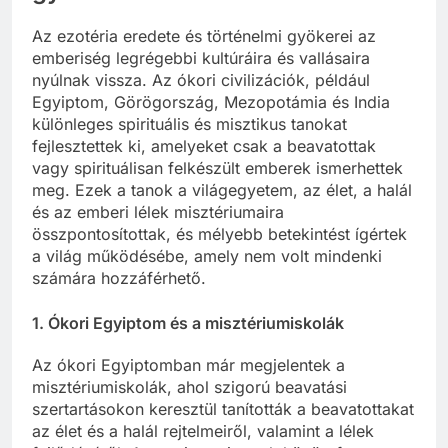
Az ezotéria eredete és történelmi gyökerei az
emberiség legrégebbi kultúráira és vallásaira
nyúlnak vissza. Az ókori civilizációk, például
Egyiptom, Görögország, Mezopotámia és India
különleges spirituális és misztikus tanokat
fejlesztettek ki, amelyeket csak a beavatottak
vagy spirituálisan felkészült emberek ismerhettek
meg. Ezek a tanok a világegyetem, az élet, a halál
és az emberi lélek misztériumaira
összpontosítottak, és mélyebb betekintést ígértek
a világ működésébe, amely nem volt mindenki
számára hozzáférhető.
1.
Ókori Egyiptom és a misztériumiskolák
Az ókori Egyiptomban már megjelentek a
misztériumiskolák, ahol szigorú beavatási
szertartásokon keresztül tanították a beavatottakat
az élet és a halál rejtelmeiről, valamint a lélek