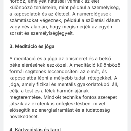
hordoz, amelyek hatással vannak az élet
különböző területeire, mint például a személyiség,
a kapcsolatok és az életcél. A numerológusok
számításokat végeznek, például a születési dátum
vagy név alapján, hogy megismerjék az egyén
sorsát és személyiségjegyeit.
3.
Meditáció és jóga
A meditáció és a jóga az önismeret és a belső
béke elérésének eszközei. A meditáció különböző
formái segítenek lecsendesíteni az elmét, és
kapcsolatba lépni a mélyebb tudati rétegekkel. A
jóga, amely fizikai és mentális gyakorlatokból áll,
célja a test és a lélek harmóniájának
megteremtése. Mindkét technika fontos szerepet
játszik az ezoterikus önfejlesztésben, mivel
elősegítik az energiaáramlást és a tudatosság
növekedését.
4.
Kártyajóslás és tarot