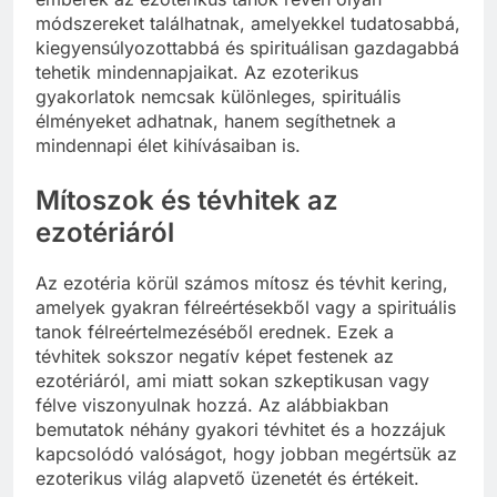
módszereket találhatnak, amelyekkel tudatosabbá,
kiegyensúlyozottabbá és spirituálisan gazdagabbá
tehetik mindennapjaikat. Az ezoterikus
gyakorlatok nemcsak különleges, spirituális
élményeket adhatnak, hanem segíthetnek a
mindennapi élet kihívásaiban is.
Mítoszok és tévhitek az
ezotériáról
Az ezotéria körül számos mítosz és tévhit kering,
amelyek gyakran félreértésekből vagy a spirituális
tanok félreértelmezéséből erednek. Ezek a
tévhitek sokszor negatív képet festenek az
ezotériáról, ami miatt sokan szkeptikusan vagy
félve viszonyulnak hozzá. Az alábbiakban
bemutatok néhány gyakori tévhitet és a hozzájuk
kapcsolódó valóságot, hogy jobban megértsük az
ezoterikus világ alapvető üzenetét és értékeit.