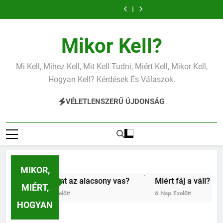
Ugrás
CRP?
vérnyomás?
vas?
CRP?
vérnyomás?
alacsony
váll?
vas?
a
tartalomra
Mikor Kell?
Mi Kell, Mihez Kell, Mit Kell Tudni, Miért Kell, Mikor Kell,
Hogyan Kell? Kérdések És Válaszok.
VÉLETLENSZERŰ ÚJDONSÁG
MIKOR,
Mit jelent az alacsony vas?
Miért fáj a váll?
Mit
MIÉRT,
4 Nap Ezelőtt
6 Nap Ezelőtt
1 Hé
HOGYAN