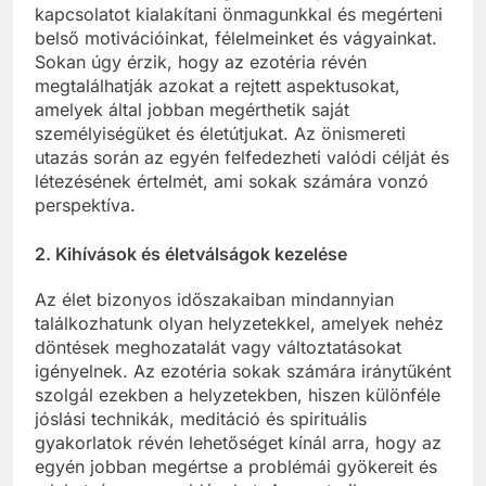
kapcsolatot kialakítani önmagunkkal és megérteni
belső motivációinkat, félelmeinket és vágyainkat.
Sokan úgy érzik, hogy az ezotéria révén
megtalálhatják azokat a rejtett aspektusokat,
amelyek által jobban megérthetik saját
személyiségüket és életútjukat. Az önismereti
utazás során az egyén felfedezheti valódi célját és
létezésének értelmét, ami sokak számára vonzó
perspektíva.
2.
Kihívások és életválságok kezelése
Az élet bizonyos időszakaiban mindannyian
találkozhatunk olyan helyzetekkel, amelyek nehéz
döntések meghozatalát vagy változtatásokat
igényelnek. Az ezotéria sokak számára iránytűként
szolgál ezekben a helyzetekben, hiszen különféle
jóslási technikák, meditáció és spirituális
gyakorlatok révén lehetőséget kínál arra, hogy az
egyén jobban megértse a problémái gyökereit és