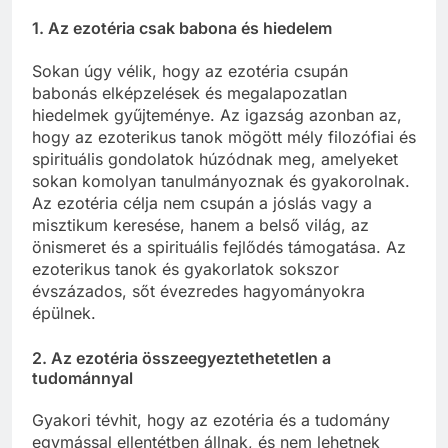
1.
Az ezotéria csak babona és hiedelem
Sokan úgy vélik, hogy az ezotéria csupán
babonás elképzelések és megalapozatlan
hiedelmek gyűjteménye. Az igazság azonban az,
hogy az ezoterikus tanok mögött mély filozófiai és
spirituális gondolatok húzódnak meg, amelyeket
sokan komolyan tanulmányoznak és gyakorolnak.
Az ezotéria célja nem csupán a jóslás vagy a
misztikum keresése, hanem a belső világ, az
önismeret és a spirituális fejlődés támogatása. Az
ezoterikus tanok és gyakorlatok sokszor
évszázados, sőt évezredes hagyományokra
épülnek.
2.
Az ezotéria összeegyeztethetetlen a
tudománnyal
Gyakori tévhit, hogy az ezotéria és a tudomány
egymással ellentétben állnak, és nem lehetnek