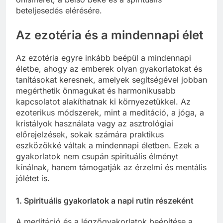
beteljesedés elérésére.
Az ezotéria és a mindennapi élet
Az ezotéria egyre inkább beépül a mindennapi
életbe, ahogy az emberek olyan gyakorlatokat és
tanításokat keresnek, amelyek segítségével jobban
megérthetik önmagukat és harmonikusabb
kapcsolatot alakíthatnak ki környezetükkel. Az
ezoterikus módszerek, mint a meditáció, a jóga, a
kristályok használata vagy az asztrológiai
előrejelzések, sokak számára praktikus
eszközökké váltak a mindennapi életben. Ezek a
gyakorlatok nem csupán spirituális élményt
kínálnak, hanem támogatják az érzelmi és mentális
jólétet is.
1.
Spirituális gyakorlatok a napi rutin részeként
A meditáció és a légzőgyakorlatok beépítése a