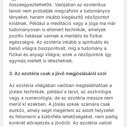
összeegyeztethetők. Valójában az ezoterikus
tanok nem próbálják megcáfolni a tudományos
tényeket, hanem inkább kiegészítő nézőpontot
kínálnak. Például a meditáció vagy a jóga ma már
tudományosan is elismert technikák, amelyek
pozitív hatással vannak a mentális és fizikai
egészségre. Az ezotéria inkább a spirituális és
belső világra összpontosít, míg a tudomány a
fizikai és anyagi világra; ezek a nézőpontok így
egymás mellett is létezhetnek.
3.
Az ezotéria csak a jövő megjóslásáról szól
Az ezotéria világában valóban megtalálhatóak a
jóslási technikák, például a tarot, az asztrológia
vagy a numerológia, de az ezotéria messze nem
merül ki ezekben. A jóslás sokak számára csak
eszköz, amely segít megérteni az adott helyzetet
és felismerni a különféle lehetőségeket, nem pedig
konkrét előrejelzés a jövőről. Az ezotéria valódi