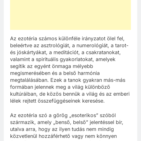
Az ezotéria számos különféle irányzatot ölel fel,
beleértve az asztrológiát, a numerológiát, a tarot-
és jóskártyákat, a meditációt, a csakratanokat,
valamint a spirituális gyakorlatokat, amelyek
segítik az egyént önmaga mélyebb
megismerésében és a belső harmónia
megtalálásában. Ezek a tanok gyakran más-más
formában jelennek meg a világ különböző
kultúráiban, de közös bennük a világ és az emberi
lélek rejtett összefüggéseinek keresése.
Az ezotéria szó a görög „esoterikos” szóból
származik, amely „benső, belső” jelentéssel bír,
utalva arra, hogy az ilyen tudás nem mindig
közvetlenül hozzáférhető vagy nem könnyen