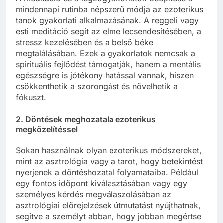
mindennapi rutinba népszerű módja az ezoterikus
tanok gyakorlati alkalmazásának. A reggeli vagy
esti meditáció segít az elme lecsendesítésében, a
stressz kezelésében és a belső béke
megtalálásában. Ezek a gyakorlatok nemcsak a
spirituális fejlődést támogatják, hanem a mentális
egészségre is jótékony hatással vannak, hiszen
csökkenthetik a szorongást és növelhetik a
fókuszt.
2.
Döntések meghozatala ezoterikus
megközelítéssel
Sokan használnak olyan ezoterikus módszereket,
mint az asztrológia vagy a tarot, hogy betekintést
nyerjenek a döntéshozatal folyamataiba. Például
egy fontos időpont kiválasztásában vagy egy
személyes kérdés megválaszolásában az
asztrológiai előrejelzések útmutatást nyújthatnak,
segítve a személyt abban, hogy jobban megértse