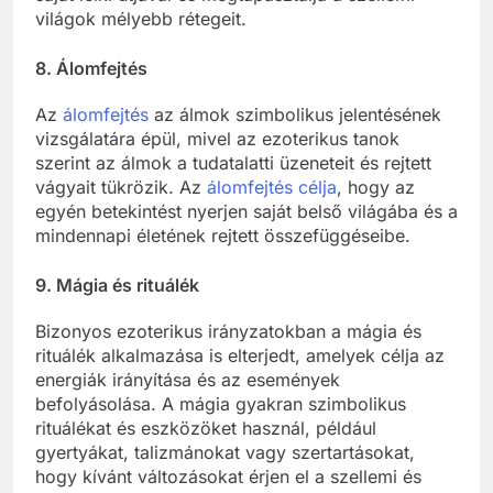
világok mélyebb rétegeit.
8.
Álomfejtés
Az
álomfejtés
az álmok szimbolikus jelentésének
vizsgálatára épül, mivel az ezoterikus tanok
szerint az álmok a tudatalatti üzeneteit és rejtett
vágyait tükrözik. Az
álomfejtés célja
, hogy az
egyén betekintést nyerjen saját belső világába és a
mindennapi életének rejtett összefüggéseibe.
9.
Mágia és rituálék
Bizonyos ezoterikus irányzatokban a mágia és
rituálék alkalmazása is elterjedt, amelyek célja az
energiák irányítása és az események
befolyásolása. A mágia gyakran szimbolikus
rituálékat és eszközöket használ, például
gyertyákat, talizmánokat vagy szertartásokat,
hogy kívánt változásokat érjen el a szellemi és