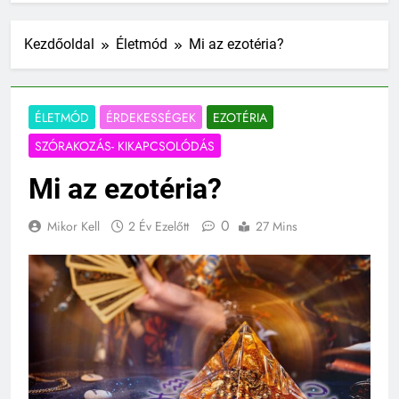
Kezdőoldal
Életmód
Mi az ezotéria?
ÉLETMÓD
ÉRDEKESSÉGEK
EZOTÉRIA
SZÓRAKOZÁS- KIKAPCSOLÓDÁS
Mi az ezotéria?
0
Mikor Kell
2 Év Ezelőtt
27 Mins