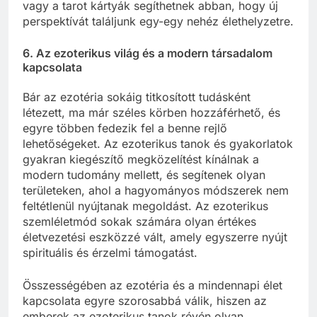
vagy a tarot kártyák segíthetnek abban, hogy új
perspektívát találjunk egy-egy nehéz élethelyzetre.
6.
Az ezoterikus világ és a modern társadalom
kapcsolata
Bár az ezotéria sokáig titkosított tudásként
létezett, ma már széles körben hozzáférhető, és
egyre többen fedezik fel a benne rejlő
lehetőségeket. Az ezoterikus tanok és gyakorlatok
gyakran kiegészítő megközelítést kínálnak a
modern tudomány mellett, és segítenek olyan
területeken, ahol a hagyományos módszerek nem
feltétlenül nyújtanak megoldást. Az ezoterikus
szemléletmód sokak számára olyan értékes
életvezetési eszközzé vált, amely egyszerre nyújt
spirituális és érzelmi támogatást.
Összességében az ezotéria és a mindennapi élet
kapcsolata egyre szorosabbá válik, hiszen az
emberek az ezoterikus tanok révén olyan