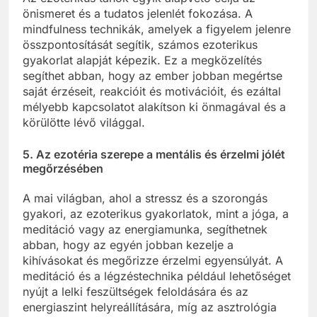
önismeret és a tudatos jelenlét fokozása. A
mindfulness technikák, amelyek a figyelem jelenre
összpontosítását segítik, számos ezoterikus
gyakorlat alapját képezik. Ez a megközelítés
segíthet abban, hogy az ember jobban megértse
saját érzéseit, reakcióit és motivációit, és ezáltal
mélyebb kapcsolatot alakítson ki önmagával és a
körülötte lévő világgal.
5.
Az ezotéria szerepe a mentális és érzelmi jólét
megőrzésében
A mai világban, ahol a stressz és a szorongás
gyakori, az ezoterikus gyakorlatok, mint a jóga, a
meditáció vagy az energiamunka, segíthetnek
abban, hogy az egyén jobban kezelje a
kihívásokat és megőrizze érzelmi egyensúlyát. A
meditáció és a légzéstechnika például lehetőséget
nyújt a lelki feszültségek feloldására és az
energiaszint helyreállítására, míg az asztrológia