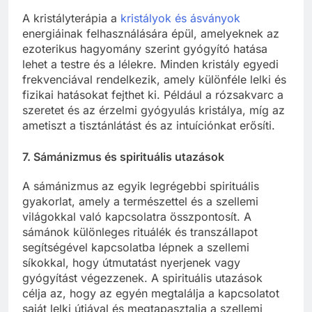
A kristályterápia a
kristályok és ásványok
energiáinak felhasználására épül, amelyeknek az
ezoterikus hagyomány szerint gyógyító hatása
lehet a testre és a lélekre. Minden kristály egyedi
frekvenciával rendelkezik, amely különféle lelki és
fizikai hatásokat fejthet ki. Például a rózsakvarc a
szeretet és az érzelmi gyógyulás kristálya, míg az
ametiszt a tisztánlátást és az intuíciónkat erősíti.
7.
Sámánizmus és spirituális utazások
A sámánizmus az egyik legrégebbi spirituális
gyakorlat, amely a természettel és a szellemi
világokkal való kapcsolatra összpontosít. A
sámánok különleges rituálék és transzállapot
segítségével kapcsolatba lépnek a szellemi
síkokkal, hogy útmutatást nyerjenek vagy
gyógyítást végezzenek. A spirituális utazások
célja az, hogy az egyén megtalálja a kapcsolatot
saját lelki útjával és megtapasztalja a szellemi