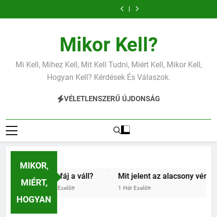
vérnyomás?
vérnyomás?
vas?
vérnyomás?
vérnyomás?
vas?
váll?
alacsony
Ugrás
vérnyomás?
a
tartalomra
Mikor Kell?
Mi Kell, Mihez Kell, Mit Kell Tudni, Miért Kell, Mikor Kell,
Hogyan Kell? Kérdések És Válaszok.
VÉLETLENSZERŰ ÚJDONSÁG
MIKOR,
Miért fáj a váll?
Mit jelent az alacsony vérnyomás?
MIÉRT,
5 Nap Ezelőtt
1 Hét Ezelőtt
HOGYAN