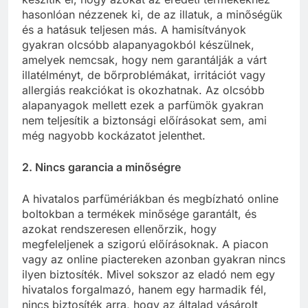
hasonlóan nézzenek ki, de az illatuk, a minőségük
és a hatásuk teljesen más. A hamisítványok
gyakran olcsóbb alapanyagokból készülnek,
amelyek nemcsak, hogy nem garantálják a várt
illatélményt, de bőrproblémákat, irritációt vagy
allergiás reakciókat is okozhatnak. Az olcsóbb
alapanyagok mellett ezek a parfümök gyakran
nem teljesítik a biztonsági előírásokat sem, ami
még nagyobb kockázatot jelenthet.
2. Nincs garancia a minőségre
A hivatalos parfümériákban és megbízható online
boltokban a termékek minősége garantált, és
azokat rendszeresen ellenőrzik, hogy
megfeleljenek a szigorú előírásoknak. A piacon
vagy az online piactereken azonban gyakran nincs
ilyen biztosíték. Mivel sokszor az eladó nem egy
hivatalos forgalmazó, hanem egy harmadik fél,
nincs biztosíték arra, hogy az általad vásárolt