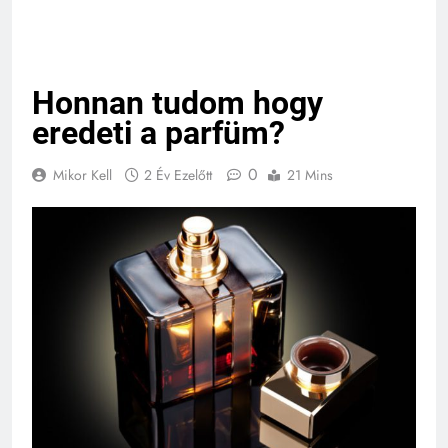
Honnan tudom hogy
eredeti a parfüm?
0
Mikor Kell
2 Év Ezelőtt
21 Mins