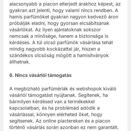
alacsonyabb a piacon elterjedt árakhoz képest, az
gyakran azt jelenti, hogy valami nincs rendben. A
hamis parfümöket gyakran nagyon kedvező áron
próbálják eladni, hogy gyorsan elcsábítsanak
vásárlókat. Az ilyen ajánlatoknak sokszor
nemcsak a minősége, hanem a biztonsága is
kérdéses. A túl olcsó parfümök vásárlása tehát
mindig nagyobb kockázattal jár, hiszen a
szándékos olcsóság mögött a hamisítványok
állhatnak.
6. Nincs vásárlói támogatás
A megbízható parfümériák és webshopok kiváló
vásárlói támogatást nyújtanak. Segítenek, ha
bármilyen kérdésed van a termékekkel
kapcsolatban, és ha problémád adódik a
vásárlással, könnyen elérheted őket, hogy
segítsenek. Az online piactereken és a piacon
történő vásárlás során azonban ez nem garantált.