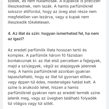
szélek, és nem hullámosak. A kupakok is precízen
illeszkednek, nem lazák. A hamis parfümöknél
sokszor előfordul, hogy az üveg alsó része nem
megfelelően van lezárva, vagy a kupak nem
illeszkedik tökéletesen.
4. Az illat és szín: hogyan ismerheted fel, ha nem
az igazi?
Az eredeti parfümök illata hosszan tartó és
komplex. A parfümök három fő fázisban
bontakoznak ki: az illat első perceiben a fejjegyek,
majd a szívjegyek, végül az alapjegyek jelennek
meg. A hamis parfümöknél azonban gyakran
tapasztalható, hogy az illat túl gyorsan elillan,
vagy éppen túl édes, mesterséges hatást kelt. A
színe is árulkodó lehet, hiszen a hamis
parfümöknél gyakran nem az eredeti termék színe
jelenik meg, vagy az üvegben található folyadék
túl világos vagy túl sötét.