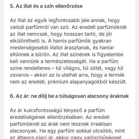
5. Az illat és a szín ellenőrzése
Az illat az egyik legfontosabb jele annak, hogy
valódi parfümről van szó. Az eredeti parfümöknél
az illat nemcsak, hogy hosszan tartó, de jól
elkülöníthető is. A hamis parfümök gyakran
mesterségesebb illatot árasztanak, és hamar
eltűnnek a bőrön. Az illat színének is figyelembe
kell vennünk a természetességét. Ha a parfüm
színe rendellenes – túl világos, túl sötét, vagy túl
zavaros – akkor az is utalhat arra, hogy a termék
nem az eredeti, prémium alapanyagokból készült.
6. Az ár: ne dőlj be a túlságosan alacsony áraknak
Az ár kulcsfontosságú tényező a parfüm
eredetiségének ellenőrzésében. Az eredeti
parfümöknél az árak nem lesznek irreálisan
alacsonyak. Ha egy parfüm sokkal olcsóbb, mint
az átlagos piaci ár, akkor nagy valószínűséggel