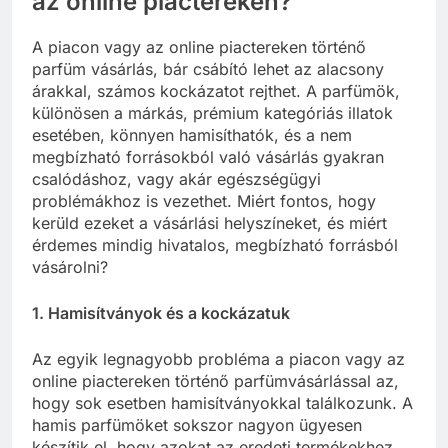
az online piactereken?
A piacon vagy az online piactereken történő
parfüm vásárlás, bár csábító lehet az alacsony
árakkal, számos kockázatot rejthet. A parfümök,
különösen a márkás, prémium kategóriás illatok
esetében, könnyen hamisíthatók, és a nem
megbízható forrásokból való vásárlás gyakran
csalódáshoz, vagy akár egészségügyi
problémákhoz is vezethet. Miért fontos, hogy
kerüld ezeket a vásárlási helyszíneket, és miért
érdemes mindig hivatalos, megbízható forrásból
vásárolni?
1. Hamisítványok és a kockázatuk
Az egyik legnagyobb probléma a piacon vagy az
online piactereken történő parfümvásárlással az,
hogy sok esetben hamisítványokkal találkozunk. A
hamis parfümöket sokszor nagyon ügyesen
készítik el, hogy azokat az eredeti termékekhez