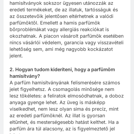
hamisítványok sokszor ügyesen utánozzák az
eredeti termékeket, de az illatuk, tartósságuk és
az összetevőik jelentősen eltérhetnek a valódi
parfümöktől. Emellett a hamis parfümök
bőrproblémákat vagy allergiás reakciókat is
okozhatnak. A piacon vásárolt parfümök esetében
nincs vásárlói védelem, garancia vagy visszavételi
lehetőség sem, ami még nagyobb kockázatot
jelent.
2. Hogyan tudom kideríteni, hogy a parfümöm
hamisítvány?
A parfüm hamisítványának felismerésére számos
jelet figyelhetsz. A csomagolás minősége nem
lesz tökéletes: a feliratok elmosódhatnak, a doboz
anyaga gyenge lehet. Az üveg is másképp
viselkedhet, nem lesz olyan sima és precíz, mint
az eredeti parfümöknél. Az illat is gyorsan
eltűnhet, és mesterségesebb hatást kelthet. Ha a
parfüm ára túl alacsony, az is figyelmeztető jel