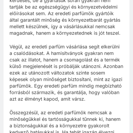
kérdéses, de a gyártásuk során gyakran nem
tartják be az egészségügyi és környezetvédelmi
előírásokat sem. Az eredeti parfümök gyártóik
által garantált minőség és környezetbarát gyártás
mellett készülnek, így a vásárlásukkal nemcsak
magadnak, hanem a környezetednek is jót teszel.
Végül, az eredeti parfüm vásárlása segít elkerülni
a csalódásokat. A hamisítványok gyakran nem
csak az illatot, hanem a csomagolást és a termék
külső megjelenését is próbálják utánozni. Azonban
ezek az utánozott változatok szinte sosem
képesek olyan minőséget biztosítani, mint az igazi
parfümök. Egy eredeti parfüm mindig megbízható
forrásból származik, és garantálja, hogy valóban
azt az élményt kapod, amit vársz.
Összegzésül, az eredeti parfümök nemcsak a
minőségükkel és tartósságukkal tűnnek ki, hanem
a biztonságukkal és a környezetre gyakorolt
kedvező hatásukkal is. Ha tehát igazán élvezni