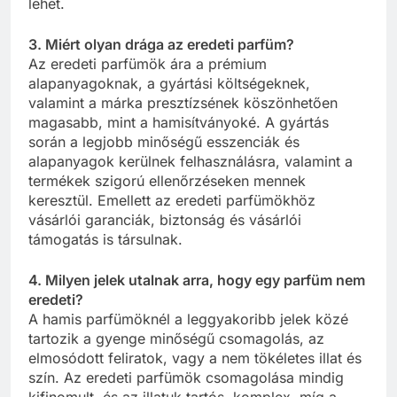
lehet.
3. Miért olyan drága az eredeti parfüm?
Az eredeti parfümök ára a prémium
alapanyagoknak, a gyártási költségeknek,
valamint a márka presztízsének köszönhetően
magasabb, mint a hamisítványoké. A gyártás
során a legjobb minőségű esszenciák és
alapanyagok kerülnek felhasználásra, valamint a
termékek szigorú ellenőrzéseken mennek
keresztül. Emellett az eredeti parfümökhöz
vásárlói garanciák, biztonság és vásárlói
támogatás is társulnak.
4. Milyen jelek utalnak arra, hogy egy parfüm nem
eredeti?
A hamis parfümöknél a leggyakoribb jelek közé
tartozik a gyenge minőségű csomagolás, az
elmosódott feliratok, vagy a nem tökéletes illat és
szín. Az eredeti parfümök csomagolása mindig
kifinomult, és az illatuk tartós, komplex, míg a