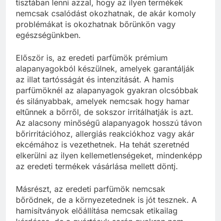
tisztában lenni azzal, hogy az ilyen termékek
nemcsak csalódást okozhatnak, de akár komoly
problémákat is okozhatnak bőrünkön vagy
egészségünkben.
Először is, az eredeti parfümök prémium
alapanyagokból készülnek, amelyek garantálják
az illat tartósságát és intenzitását. A hamis
parfümöknél az alapanyagok gyakran olcsóbbak
és silányabbak, amelyek nemcsak hogy hamar
eltűnnek a bőrről, de sokszor irritálhatják is azt.
Az alacsony minőségű alapanyagok hosszú távon
bőrirritációhoz, allergiás reakciókhoz vagy akár
ekcémához is vezethetnek. Ha tehát szeretnéd
elkerülni az ilyen kellemetlenségeket, mindenképp
az eredeti termékek vásárlása mellett döntj.
Másrészt, az eredeti parfümök nemcsak
bőrödnek, de a környezetednek is jót tesznek. A
hamisítványok előállítása nemcsak etikailag