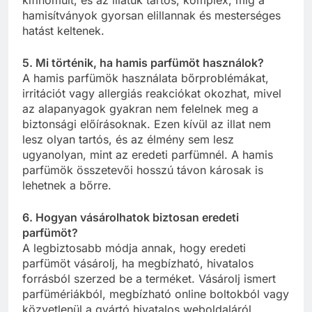
hamisítványok gyorsan elillannak és mesterséges
hatást keltenek.
5. Mi történik, ha hamis parfümöt használok?
A hamis parfümök használata bőrproblémákat,
irritációt vagy allergiás reakciókat okozhat, mivel
az alapanyagok gyakran nem felelnek meg a
biztonsági előírásoknak. Ezen kívül az illat nem
lesz olyan tartós, és az élmény sem lesz
ugyanolyan, mint az eredeti parfümnél. A hamis
parfümök összetevői hosszú távon károsak is
lehetnek a bőrre.
6. Hogyan vásárolhatok biztosan eredeti
parfümöt?
A legbiztosabb módja annak, hogy eredeti
parfümöt vásárolj, ha megbízható, hivatalos
forrásból szerzed be a terméket. Vásárolj ismert
parfümériákból, megbízható online boltokból vagy
közvetlenül a gyártó hivatalos weboldaláról.