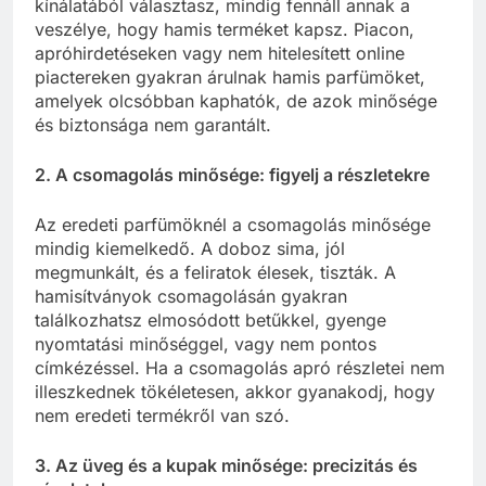
kínálatából választasz, mindig fennáll annak a
veszélye, hogy hamis terméket kapsz. Piacon,
apróhirdetéseken vagy nem hitelesített online
piactereken gyakran árulnak hamis parfümöket,
amelyek olcsóbban kaphatók, de azok minősége
és biztonsága nem garantált.
2. A csomagolás minősége: figyelj a részletekre
Az eredeti parfümöknél a csomagolás minősége
mindig kiemelkedő. A doboz sima, jól
megmunkált, és a feliratok élesek, tiszták. A
hamisítványok csomagolásán gyakran
találkozhatsz elmosódott betűkkel, gyenge
nyomtatási minőséggel, vagy nem pontos
címkézéssel. Ha a csomagolás apró részletei nem
illeszkednek tökéletesen, akkor gyanakodj, hogy
nem eredeti termékről van szó.
3. Az üveg és a kupak minősége: precizitás és