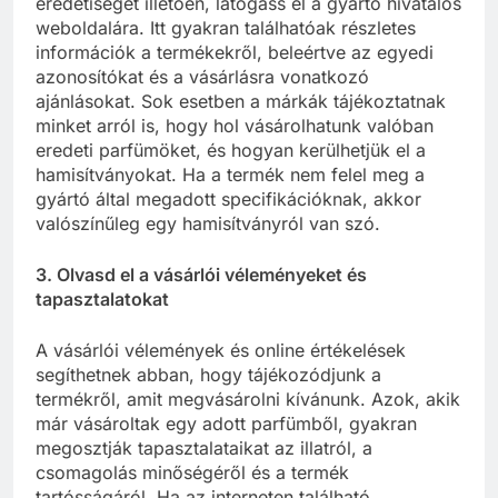
eredetiségét illetően, látogass el a gyártó hivatalos
weboldalára. Itt gyakran találhatóak részletes
információk a termékekről, beleértve az egyedi
azonosítókat és a vásárlásra vonatkozó
ajánlásokat. Sok esetben a márkák tájékoztatnak
minket arról is, hogy hol vásárolhatunk valóban
eredeti parfümöket, és hogyan kerülhetjük el a
hamisítványokat. Ha a termék nem felel meg a
gyártó által megadott specifikációknak, akkor
valószínűleg egy hamisítványról van szó.
3. Olvasd el a vásárlói véleményeket és
tapasztalatokat
A vásárlói vélemények és online értékelések
segíthetnek abban, hogy tájékozódjunk a
termékről, amit megvásárolni kívánunk. Azok, akik
már vásároltak egy adott parfümből, gyakran
megosztják tapasztalataikat az illatról, a
csomagolás minőségéről és a termék
tartósságáról. Ha az interneten található