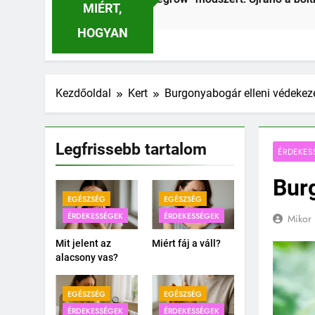
MIÉRT,
HOGYAN
Kezdőoldal
Kert
Burgonyabogár elleni védekez
Legfrissebb tartalom
ÉRDEKES
Bur
EGÉSZSÉG
EGÉSZSÉG
ÉRDEKESSÉGEK
ÉRDEKESSÉGEK
Mikor 
Mit jelent az
Miért fáj a váll?
alacsony vas?
EGÉSZSÉG
EGÉSZSÉG
ÉRDEKESSÉGEK
ÉRDEKESSÉGEK