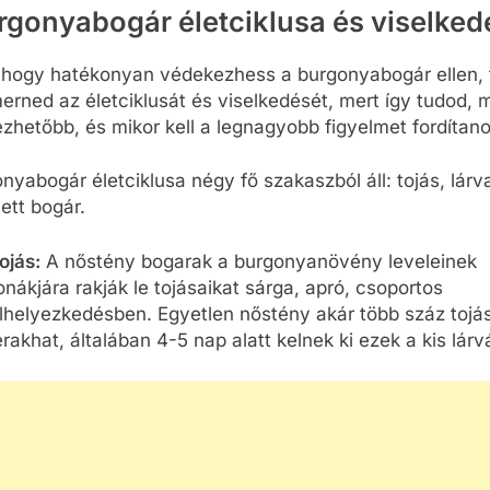
rgonyabogár életciklusa és viselked
 hogy hatékonyan védekezhess a burgonyabogár ellen, 
rned az életciklusát és viselkedését, mert így tudod, m
zhetőbb, és mikor kell a legnagyobb figyelmet fordítano
nyabogár életciklusa négy fő szakaszból áll: tojás, lárv
lett bogár.
ojás:
A nőstény bogarak a burgonyanövény leveleinek
onákjára rakják le tojásaikat sárga, apró, csoportos
lhelyezkedésben. Egyetlen nőstény akár több száz tojás
erakhat, általában 4-5 nap alatt kelnek ki ezek a kis lárv