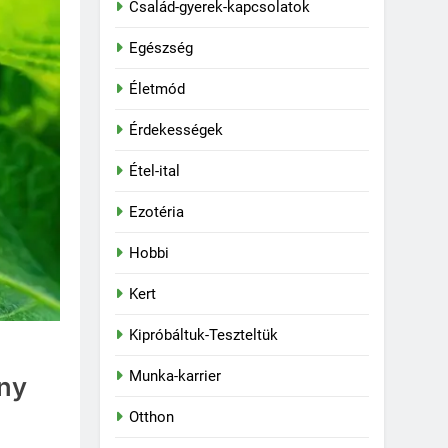
Család-gyerek-kapcsolatok
Egészség
Életmód
Érdekességek
Étel-ital
Ezotéria
Hobbi
Kert
Kipróbáltuk-Teszteltük
Munka-karrier
ony
Otthon