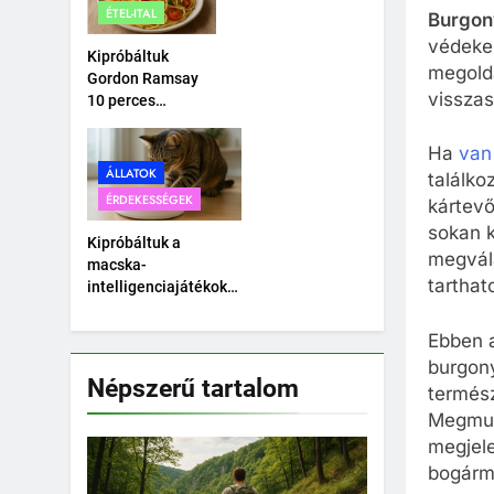
ÉTEL-ITAL
Burgon
autó.
védeke
Kipróbáltuk
megoldá
Gordon Ramsay
visszas
10 perces
tésztáját –
Tényleg megvan
Ha
van
10 perc alatt?
ÁLLATOK
találko
ÉRDEKESSÉGEK
kártevő
sokan k
Kipróbáltuk a
megvál
macska-
tarthat
intelligenciajátékokat
– Okosabb a cicánk,
mint hittük?
Ebben a
burgony
Népszerű tartalom
termés
Megmuta
megjele
bogárm