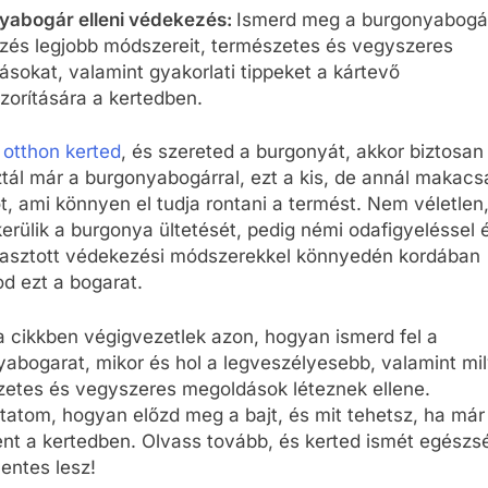
yabogár elleni védekezés:
Ismerd meg a burgonyabogár
zés legjobb módszereit, természetes és vegyszeres
sokat, valamint gyakorlati tippeket a kártevő
zorítására a kertedben.
 otthon kerted
, és szereted a burgonyát, akkor biztosan
ztál már a burgonyabogárral, ezt a kis, de annál makac
t, ami könnyen el tudja rontani a termést. Nem véletlen
erülik a burgonya ültetését, pedig némi odafigyeléssel é
asztott védekezési módszerekkel könnyedén kordában
od ezt a bogarat.
 cikkben végigvezetlek azon, hogyan ismerd fel a
abogarat, mikor és hol a legveszélyesebb, valamint mi
zetes és vegyszeres megoldások léteznek ellene.
tom, hogyan előzd meg a bajt, és mit tehetsz, ha már
nt a kertedben. Olvass tovább, és kerted ismét egészs
entes lesz!