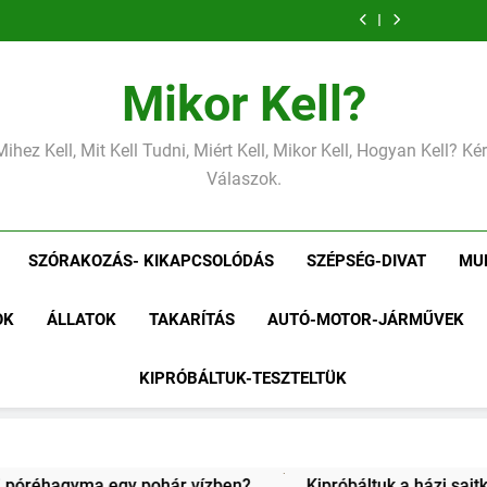
Miért zsibbad a
Mit jele
kéz?
alacsony
Miért zsibbad a
Mit jele
kéz?
alacsony
Miért zsibbad a
kéz?
Mikor Kell?
Mihez Kell, Mit Kell Tudni, Miért Kell, Mikor Kell, Hogyan Kell? K
Válaszok.
SZÓRAKOZÁS- KIKAPCSOLÓDÁS
SZÉPSÉG-DIVAT
MU
OK
ÁLLATOK
TAKARÍTÁS
AUTÓ-MOTOR-JÁRMŰVEK
KIPRÓBÁLTUK-TESZTELTÜK
Kipróbáltuk a házi sajtkészítést 1 liter tejből – Megéri a macer