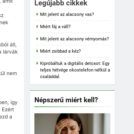
, amit
Legújabb cikkek
Mit jelent az alacsony vas?
sz
gnek
Miért fáj a váll?
Mit jelent az alacsony vérnyomás?
ól áll,
Miért zsibbad a kéz?
a lárvák
Kipróbáltuk a digitális detoxot: Egy
teljes hétvége okostelefon nélkül a
kül nem
családdal.
Népszerű miért kell?
ben, így
 Ezért
kezd a