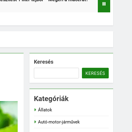
2 Hét Ezelőtt
Keresés
KERESÉS
Kategóriák
Állatok
Autó-motor-járművek