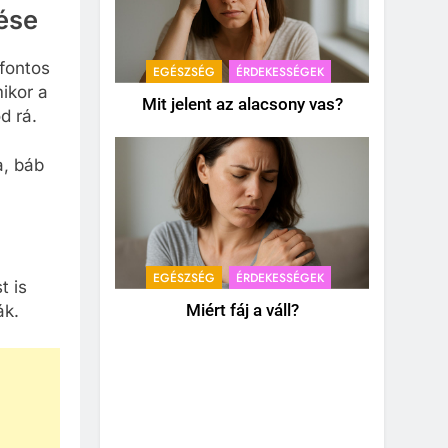
ése
fontos
EGÉSZSÉG
ÉRDEKESSÉGEK
ikor a
Mit jelent az alacsony vas?
d rá.
a, báb
EGÉSZSÉG
ÉRDEKESSÉGEK
t is
ák.
Miért fáj a váll?