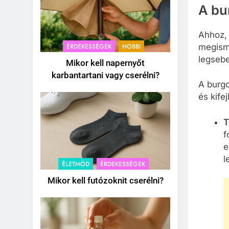
A bu
Ahhoz,
ÉRDEKESSÉGEK
HOBBI
megisme
legsebe
Mikor kell napernyőt
karbantartani vagy cserélni?
A burgo
és kifej
T
f
e
l
ÉLETMÓD
ÉRDEKESSÉGEK
Mikor kell futózoknit cserélni?