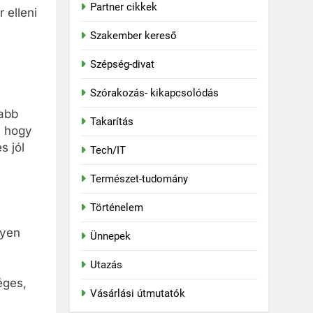
Partner cikkek
 elleni
Szakember kereső
Szépség-divat
Szórakozás- kikapcsolódás
sabb
Takarítás
, hogy
s jól
Tech/IT
Természet-tudomány
Történelem
lyen
Ünnepek
Utazás
éges,
Vásárlási útmutatók