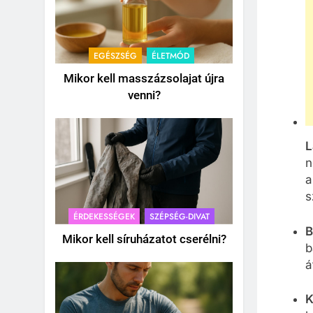
EGÉSZSÉG
ÉLETMÓD
Mikor kell masszázsolajat újra
venni?
L
n
a
s
ÉRDEKESSÉGEK
SZÉPSÉG-DIVAT
B
Mikor kell síruházatot cserélni?
b
á
K