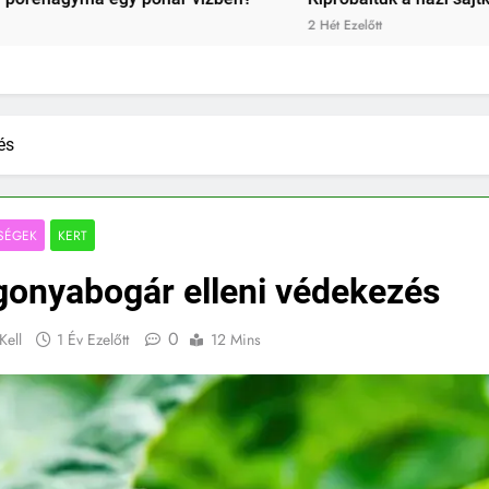
2 Hét Ezelőtt
és
SÉGEK
KERT
gonyabogár elleni védekezés
0
Kell
1 Év Ezelőtt
12 Mins