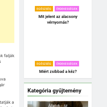
EGÉSZSÉG
ÉRDEKESSÉGEK
Mit jelent az alacsony
vérnyomás?
k falják
s
EGÉSZSÉG
ÉRDEKESSÉGEK
Miért zsibbad a kéz?
sva
gár
Kategória gyűjtemény
tatják a
Állatok
58