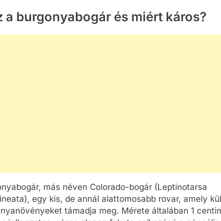
z a burgonyabogár és miért káros?
OK
CSALÁD-GYEREK-KAPCSOLATOK
CSALÁD-GYEREK-KA
ÉRDEKESSÉGEK
ÉRDEKESSÉGEK
Hengerpárna a
Mikor kell légzé
vége
babaszobában – amikor a
cserélni babákn
praktikus részlet prémium
7 Nap Ezelőtt
gondoskodássá válik
7 Nap Ezelőtt
onyabogár, más néven Colorado-bogár (Leptinotarsa
neata), egy kis, de annál alattomosabb rovar, amely k
onyanövényeket támadja meg. Mérete általában 1 centi