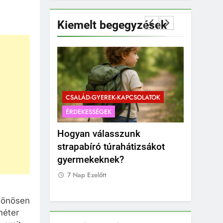
Kiemelt begegyzések
PCSOLATOK
CSALÁD-GYEREK-KAPCSOLATOK
ÉRDEKESSÉGEK
CSALÁD-G
sfigyelőt
Hogyan válasszunk
Mikor a 
ál?
strapabíró túrahátizsákot
a pocako
gyermekeknek?
kismama
időzítés
7 Nap Ezelőtt
7 Nap Eze
ülönösen
méter