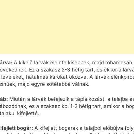
árva:
A kikelő lárvák eleinte kisebbek, majd rohamosan
övekednek. Ez a szakasz 2-3 hétig tart, és ekkor a lárvá
 leveleket, hatalmas károkat okozva. A lárvák élénkpiro
zínűek, majd egyre sötétebbé válnak.
áb:
Miután a lárvák befejezik a táplálkozást, a talajba á
ábozódnak, ez a szakasz kb. 1-2 hétig tart, amikor a bo
talakul kifejletté.
ifejlett bogár:
A kifejlett bogarak a talajból előbújva foly