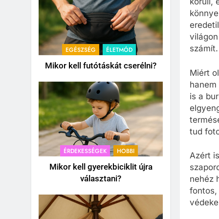
körüli,
könnyen
eredeti
világon
számít.
EGÉSZSÉG
ÉLETMÓD
Mikor kell futótáskát cserélni?
Miért o
hanem l
is a bu
elgyeng
termésé
tud fot
ÉRDEKESSÉGEK
HOBBI
Azért i
Mikor kell gyerekbiciklit újra
szaporo
választani?
nehéz h
fontos,
védeke