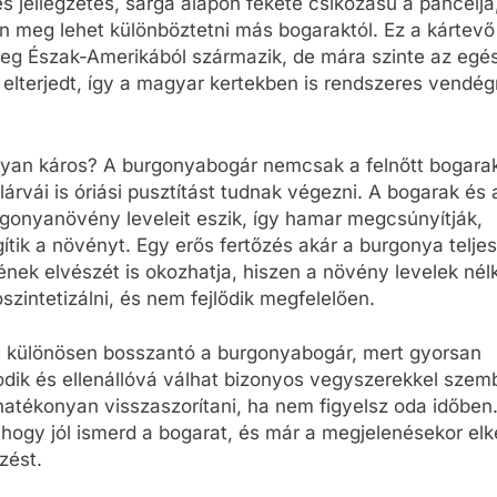
 és jellegzetes, sárga alapon fekete csíkozású a páncélja
 meg lehet különböztetni más bogaraktól. Ez a kártevő
leg Észak-Amerikából származik, de mára szinte az egé
 elterjedt, így a magyar kertekben is rendszeres vendé
lyan káros? A burgonyabogár nemcsak a felnőtt bogarakb
árvái is óriási pusztítást tudnak végezni. A bogarak és 
rgonyanövény leveleit eszik, így hamar megcsúnyítják,
ítik a növényt. Egy erős fertőzés akár a burgonya teljes
nek elvészét is okozhatja, hiszen a növény levelek nél
oszintetizálni, és nem fejlődik megfelelően.
s különösen bosszantó a burgonyabogár, mert gyorsan
dik és ellenállóvá válhat bizonyos vegyszerekkel szem
atékonyan visszaszorítani, ha nem figyelsz oda időben.
 hogy jól ismerd a bogarat, és már a megjelenésekor el
zést.