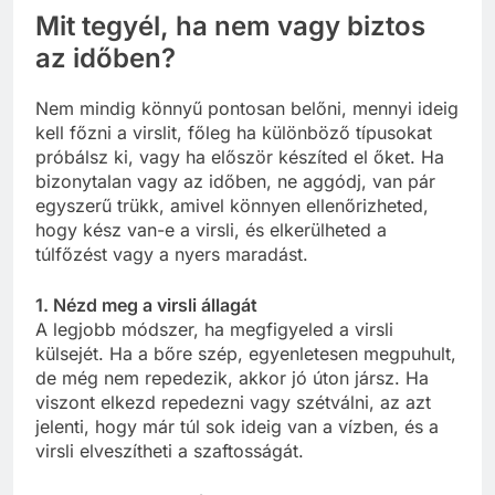
Mit tegyél, ha nem vagy biztos
az időben?
Nem mindig könnyű pontosan belőni, mennyi ideig
kell főzni a virslit, főleg ha különböző típusokat
próbálsz ki, vagy ha először készíted el őket. Ha
bizonytalan vagy az időben, ne aggódj, van pár
egyszerű trükk, amivel könnyen ellenőrizheted,
hogy kész van-e a virsli, és elkerülheted a
túlfőzést vagy a nyers maradást.
1. Nézd meg a virsli állagát
A legjobb módszer, ha megfigyeled a virsli
külsejét. Ha a bőre szép, egyenletesen megpuhult,
de még nem repedezik, akkor jó úton jársz. Ha
viszont elkezd repedezni vagy szétválni, az azt
jelenti, hogy már túl sok ideig van a vízben, és a
virsli elveszítheti a szaftosságát.