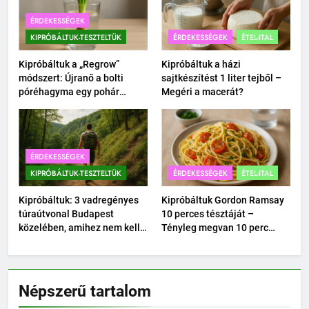
ÉRDEKESSÉGEK
KIPRÓBÁLTUK-TESZTELTÜK
ÉRDEKESSÉGEK
ÉTEL-ITAL
Kipróbáltuk a „Regrow”
Kipróbáltuk a házi
módszert: Újranő a bolti
sajtkészítést 1 liter tejből –
póréhagyma egy pohár
Megéri a macerát?
vízben?
ÉRDEKESSÉGEK
KIPRÓBÁLTUK-TESZTELTÜK
ÉRDEKESSÉGEK
ÉTEL-ITAL
Kipróbáltuk: 3 vadregényes
Kipróbáltuk Gordon Ramsay
túraútvonal Budapest
10 perces tésztáját –
közelében, amihez nem kell
Tényleg megvan 10 perc
autó.
alatt?
Népszerű tartalom