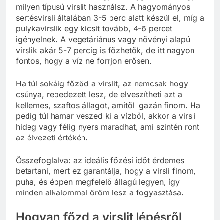
milyen típusú virslit használsz. A hagyományos
sertésvirsli általában 3-5 perc alatt készül el, míg a
pulykavirslik egy kicsit tovább, 4-6 percet
igényelnek. A vegetáriánus vagy növényi alapú
virslik akár 5-7 percig is főzhetők, de itt nagyon
fontos, hogy a víz ne forrjon erősen.
Ha túl sokáig főzöd a virslit, az nemcsak hogy
csúnya, repedezett lesz, de elveszítheti azt a
kellemes, szaftos állagot, amitől igazán finom. Ha
pedig túl hamar veszed ki a vízből, akkor a virsli
hideg vagy félig nyers maradhat, ami szintén ront
az élvezeti értékén.
Összefoglalva: az ideális főzési időt érdemes
betartani, mert ez garantálja, hogy a virsli finom,
puha, és éppen megfelelő állagú legyen, így
minden alkalommal öröm lesz a fogyasztása.
Hogyan főzd a virslit lépésről