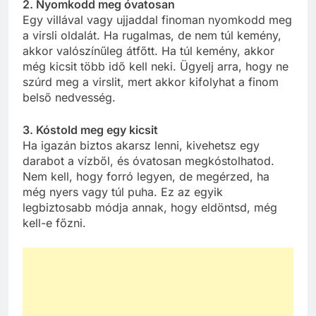
2. Nyomkodd meg óvatosan
Egy villával vagy ujjaddal finoman nyomkodd meg
a virsli oldalát. Ha rugalmas, de nem túl kemény,
akkor valószínűleg átfőtt. Ha túl kemény, akkor
még kicsit több idő kell neki. Ügyelj arra, hogy ne
szúrd meg a virslit, mert akkor kifolyhat a finom
belső nedvesség.
3. Kóstold meg egy kicsit
Ha igazán biztos akarsz lenni, kivehetsz egy
darabot a vízből, és óvatosan megkóstolhatod.
Nem kell, hogy forró legyen, de megérzed, ha
még nyers vagy túl puha. Ez az egyik
legbiztosabb módja annak, hogy eldöntsd, még
kell-e főzni.