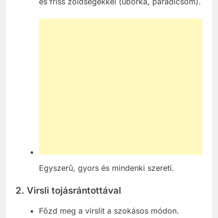
és friss zöldségekkel (uborka, paradicsom).
Egyszerű, gyors és mindenki szereti.
2. Virsli tojásrántottával
Főzd meg a virslit a szokásos módon.