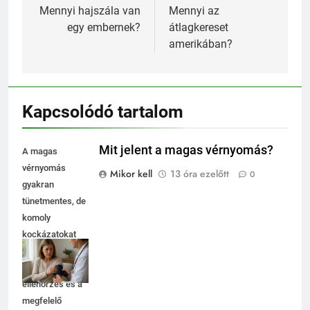
navigáció
Mennyi hajszála van
Mennyi az
egy embernek?
átlagkereset
amerikában?
Kapcsolódó tartalom
Mit jelent a magas vérnyomás?
A magas
vérnyomás
Mikor kell
13 óra ezelőtt
0
gyakran
tünetmentes, de
komoly
kockázatokat
rejt. Fontos a
rendszeres
ellenőrzés és a
megfelelő