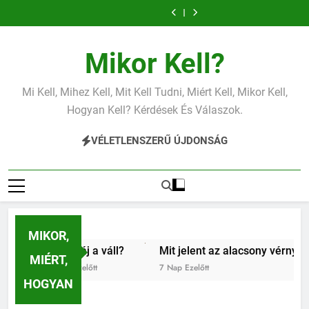
Mit jelent az
Mit jelent a
Ugrás
alacsony
magas
Mit jelent az
Miért fáj a váll?
vérnyomás?
vérnyomás?
a
alacsony vas?
Mit jelent az
Mit jelent a
alacsony
magas
Mit jelent az
Miért fáj a váll?
tartalomra
vérnyomás?
vérnyomás?
alacsony vas?
Mit jelent az
Mikor Kell?
alacsony
vérnyomás?
Mi Kell, Mihez Kell, Mit Kell Tudni, Miért Kell, Mikor Kell,
Hogyan Kell? Kérdések És Válaszok.
VÉLETLENSZERŰ ÚJDONSÁG
MIKOR,
Miért fáj a váll?
Mit jelent az alacsony vérnyomás?
MIÉRT,
5 Nap Ezelőtt
7 Nap Ezelőtt
HOGYAN