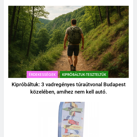
ÉRDEKESSÉGEK
KIPRÓBÁLTUK-TESZTELTÜK
Kipróbáltuk: 3 vadregényes túraútvonal Budapest
közelében, amihez nem kell autó.