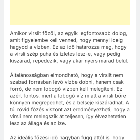
Amikor virslit főzöl, az egyik legfontosabb dolog,
amit figyelembe kell venned, hogy mennyi ideig
hagyod a vízben. Ez az idő határozza meg, hogy
a virsli szép puha és ízletes lesz-e, vagy pedig
kiszárad, repedezik, vagy akár nyers marad belül.
Általánosságban elmondható, hogy a virslit nem
szabad forrásban lévő vízbe dobni, hanem csak
forró, de nem lobogó vízben kell melegíteni. Ez
azért fontos, mert a lobogó víz miatt a virsli bőre
könnyen megrepedhet, és a belseje kiszáradhat. A
túl rövid főzés viszont azt eredményezheti, hogy a
virsli nem melegszik át teljesen, így élvezhetetlen
lesz az állaga és az íze.
Az ideális főzési idő nagyban függ attól is, hogy