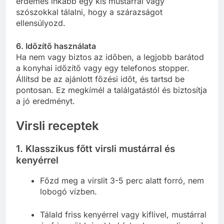
érdemes inkább egy kis mustárral vagy
szószokkal tálalni, hogy a szárazságot
ellensúlyozd.
6. Időzítő használata
Ha nem vagy biztos az időben, a legjobb barátod
a konyhai időzítő vagy egy telefonos stopper.
Állítsd be az ajánlott főzési időt, és tartsd be
pontosan. Ez megkímél a találgatástól és biztosítja
a jó eredményt.
Virsli receptek
1. Klasszikus főtt virsli mustárral és
kenyérrel
Főzd meg a virslit 3-5 perc alatt forró, nem
lobogó vízben.
Tálald friss kenyérrel vagy kiflivel, mustárral