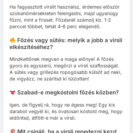
Ha fagyasztott virslit használsz, érdemes először
szobahőmérsékleten felengedni, majd ugyanúgy
főzni, mint a frisset. Főzésnél számolj kb. 1-2
perccel többet, tehát 4-6 perc elegendő.
Főzés vagy sütés: melyik a jobb a virsli
elkészítéséhez?
Mindkettőnek megvan a maga előnye! A főzés
gyors és egyszerű, megőrzi a virsli szaftosságát.
A sütés vagy grillezés ropogósabb külsőt ad neki,
de vigyázz, ne szárítsd ki túlzottan!
Szabad-e megkóstolni főzés közben?
Igen, de figyelj rá, hogy ne égess meg! Egy kis
darabot vegyél ki, és óvatosan kóstold meg, hogy
eldöntsd, átfőtt-e már a virsli.
Mit csinálj, ha a virsli repedezni kezd