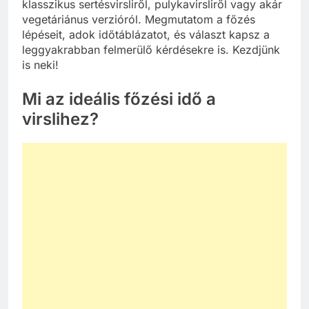
klasszikus sertésvirsliről, pulykavirsli­ről vagy akár
vegetáriánus verzióról. Megmutatom a főzés
lépéseit, adok időtáblázatot, és választ kapsz a
leggyakrabban felmerülő kérdésekre is. Kezdjünk
is neki!
Mi az ideális főzési idő a
virslihez?