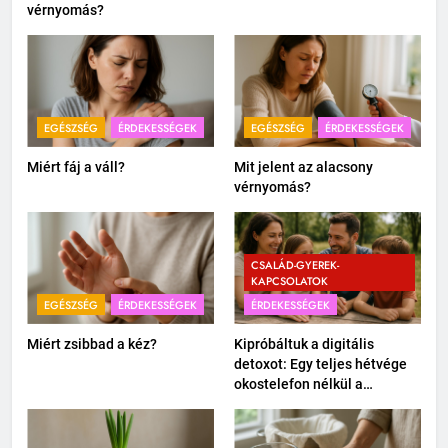
vérnyomás?
EGÉSZSÉG
ÉRDEKESSÉGEK
EGÉSZSÉG
ÉRDEKESSÉGEK
Miért fáj a váll?
Mit jelent az alacsony
vérnyomás?
CSALÁD-GYEREK-
KAPCSOLATOK
EGÉSZSÉG
ÉRDEKESSÉGEK
ÉRDEKESSÉGEK
Miért zsibbad a kéz?
Kipróbáltuk a digitális
detoxot: Egy teljes hétvége
okostelefon nélkül a
családdal.