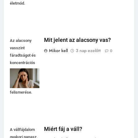
életmód.
Mit jelent az alacsony vas?
Az alacsony
vasszint
Mikor kell
3 nap ezelőtt
0
fáradtságot és
koncentrációs
nehézségeket
okozhat, ezért
fontos a tünetek
felismerése.
Miért fáj a váll?
A vállfájdalom
gyakori panasz,