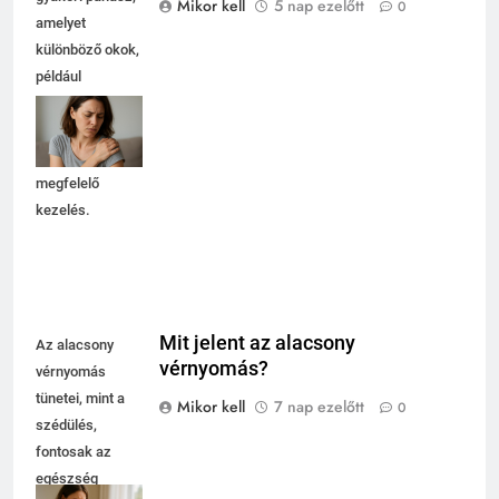
Mikor kell
5 nap ezelőtt
0
amelyet
különböző okok,
például
túlterhelés vagy
sérülés okozhat.
Fontos a
megfelelő
kezelés.
Mit jelent az alacsony
Az alacsony
vérnyomás?
vérnyomás
tünetei, mint a
Mikor kell
7 nap ezelőtt
0
szédülés,
fontosak az
egészség