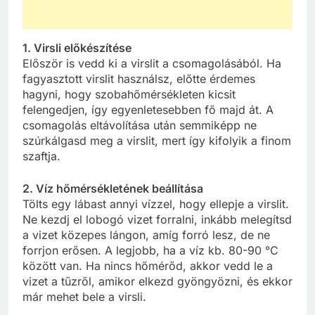
1. Virsli előkészítése
Először is vedd ki a virslit a csomagolásából. Ha
fagyasztott virslit használsz, előtte érdemes
hagyni, hogy szobahőmérsékleten kicsit
felengedjen, így egyenletesebben fő majd át. A
csomagolás eltávolítása után semmiképp ne
szúrkálgasd meg a virslit, mert így kifolyik a finom
szaftja.
2. Víz hőmérsékletének beállítása
Tölts egy lábast annyi vízzel, hogy ellepje a virslit.
Ne kezdj el lobogó vizet forralni, inkább melegítsd
a vizet közepes lángon, amíg forró lesz, de ne
forrjon erősen. A legjobb, ha a víz kb. 80-90 °C
között van. Ha nincs hőmérőd, akkor vedd le a
vizet a tűzről, amikor elkezd gyöngyözni, és ekkor
már mehet bele a virsli.