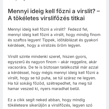
Mennyi ideig kell főzni a virslit? –
A tökéletes virslifőzés titkai
Mennyi ideig kell főzni a virslit? Fedezd fel,
mennyi ideig kell főzni a virslit, hogy mindig finom
és szaftos legyen! Tippek, időtáblázat és gyakori
kérdések, hogy a virslizés öröm legyen.
Virslit szinte mindenki szeret, hiszen gyors,
egyszerű és nagyon finom – akár reggelire, akár
vacsorára. De te is biztosan találkoztál már azzal
a kérdéssel, hogy mégis mennyi ideig kell főzni a
virslit, hogy se túl puha, se túl száraz ne legyen.
Ha túl sokáig főzöd, szétrepedhet, ha meg túl
hamar veszed ki, nyers maradhat belül.
Ez a cikk segít neked abban, hogy mindig
tökéletesre sikerüljön a virslifőzés, legyen szó