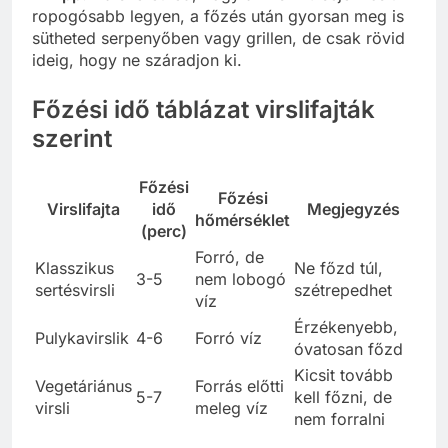
ropogósabb legyen, a főzés után gyorsan meg is
sütheted serpenyőben vagy grillen, de csak rövid
ideig, hogy ne száradjon ki.
Főzési idő táblázat virslifajták
szerint
Főzési
Főzési
Virslifajta
idő
Megjegyzés
hőmérséklet
(perc)
Forró, de
Klasszikus
Ne főzd túl,
3-5
nem lobogó
sertésvirsli
szétrepedhet
víz
Érzékenyebb,
Pulykavirslik
4-6
Forró víz
óvatosan főzd
Kicsit tovább
Vegetáriánus
Forrás előtti
5-7
kell főzni, de
virsli
meleg víz
nem forralni