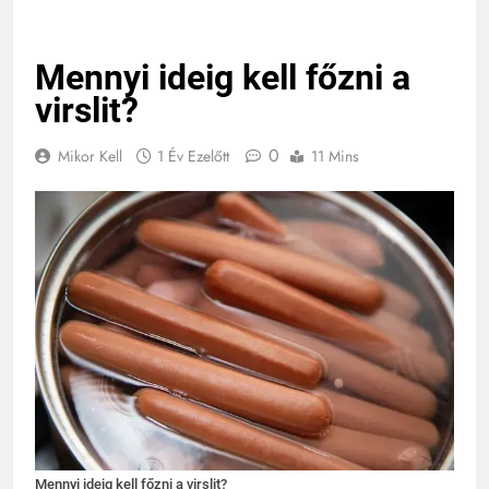
Mennyi ideig kell főzni a
virslit?
0
Mikor Kell
1 Év Ezelőtt
11 Mins
Mennyi ideig kell főzni a virslit?