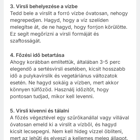
3. Virsli behelyezése a vízbe
Tedd bele a virslit a forró vízbe óvatosan, nehogy
megrepedjen. Hagyd, hogy a víz szelíden
melegítse át, de ne hagyd, hogy forrjon körülötte.
Ez segít megőrizni a virsli formáját és
szaftosságát.
4. Főzési idő betartása
Ahogy korábban említettük, általában 3-5 perc
elegendő a sertésvirsli esetében, kicsit hosszabb
idő a pulykavirslik és vegetáriánus változatok
esetén. Ne hagyd sokáig a vízben, mert akkor
könnyen túlfőzöd. Használj időzítőt, hogy
pontosan tudjad, mikor kell levenni.
5. Virsli kivenni és tálalni
A főzés végeztével egy szűrőkanállal vagy villával
óvatosan emeld ki a virslit a vízből, és hagyd
kicsit lecsepegni. Nem kell hideg vízzel öblíteni,
mert az lehűti és elveszi a kellemes meleg állagot.