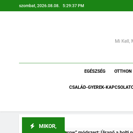
Ugrás
szombat, 2026.08.08.
5:29:39 PM
a
tartalomra
Mi Kell, 
EGÉSZSÉG
OTTHON
CSALÁD-GYEREK-KAPCSOLAT
MIKOR,
row” módszert: Újranő a bolti póréhagyma egy pohár vízben?