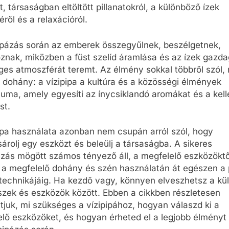
, társaságban eltöltött pillanatokról, a különböző ízek
éről és a relaxációról.
ipázás során az emberek összegyűlnek, beszélgetnek,
znak, miközben a füst szelíd áramlása és az ízek gazd
ges atmoszférát teremt. Az élmény sokkal többről szól, 
dohány: a vízipipa a kultúra és a közösségi élmények
uma, amely egyesíti az ínycsiklandó aromákat és a kel
st.
ipa használata azonban nem csupán arról szól, hogy
rolj egy eszközt és beleülj a társaságba. A sikeres
ázás mögött számos tényező áll, a megfelelő eszközöktő
 a megfelelő dohány és szén használatán át egészen a 
technikájáig. Ha kezdő vagy, könnyen elveszhetsz a kü
szek és eszközök között. Ebben a cikkben részletesen
juk, mi szükséges a vízipipához, hogyan válaszd ki a
lő eszközöket, és hogyan érheted el a legjobb élményt