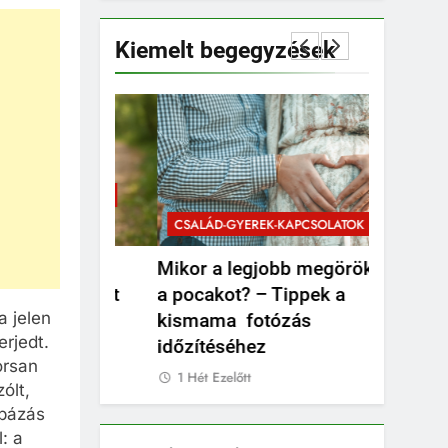
Kiemelt begegyzések
PCSOLATOK
CSALÁD-G
CSALÁD-GYEREK-KAPCSOLATOK
ÉRDEKESS
unk
Mikor a legjobb megörökíteni
Mikor kel
átizsákot
a pocakot? – Tippek a
valami b
a jelen
kismama fotózás
1 Hét Ezel
rjedt.
időzítéséhez
orsan
1 Hét Ezelőtt
ólt,
ipázás
: a