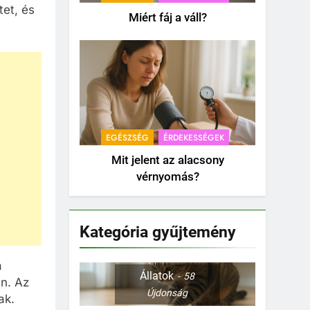
tet, és
Miért fáj a váll?
EGÉSZSÉG
ÉRDEKESSÉGEK
Mit jelent az alacsony
vérnyomás?
Kategória gyűjtemény
a
Állatok
58
en. Az
Újdonság
ak.