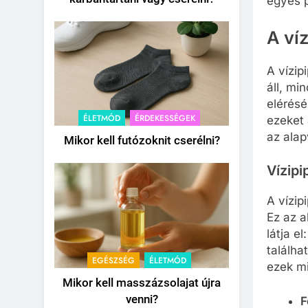
egyes p
A ví
A vízip
áll, mi
elérésé
ÉLETMÓD
ÉRDEKESSÉGEK
ezeket 
az alap
Mikor kell futózoknit cserélni?
Vízipi
A vízip
Ez az a
látja e
találha
EGÉSZSÉG
ÉLETMÓD
ezek mi
Mikor kell masszázsolajat újra
venni?
F