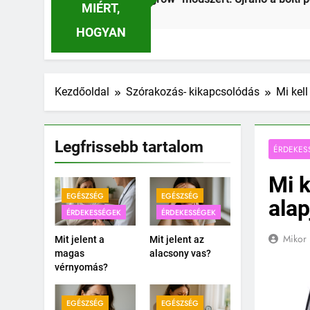
MIÉRT,
HOGYAN
Kezdőoldal
Szórakozás- kikapcsolódás
Mi kel
Legfrissebb tartalom
ÉRDEKES
Mi k
EGÉSZSÉG
EGÉSZSÉG
alap
ÉRDEKESSÉGEK
ÉRDEKESSÉGEK
Mikor 
Mit jelent a
Mit jelent az
magas
alacsony vas?
vérnyomás?
EGÉSZSÉG
EGÉSZSÉG