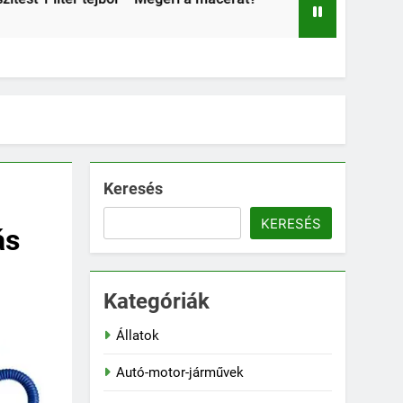
2 Hét Ezelőtt
Keresés
KERESÉS
ás
Kategóriák
Állatok
Autó-motor-járművek