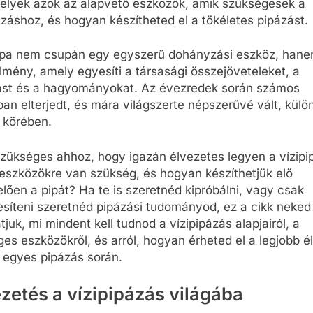
elyek azok az alapvető eszközök, amik szükségesek a
ázáshoz, és hogyan készítheted el a tökéletes pipázást.
pipa nem csupán egy egyszerű dohányzási eszköz, han
lmény, amely egyesíti a társasági összejöveteleket, a
lást és a hagyományokat. Az évezredek során számos
ban elterjedt, és mára világszerte népszerűvé vált, kül
k körében.
zükséges ahhoz, hogy igazán élvezetes legyen a vízipi
eszközökre van szükség, és hogyan készíthetjük elő
lően a pipát? Ha te is szeretnéd kipróbálni, vagy csak
esíteni szeretnéd pipázási tudományod, ez a cikk neked 
juk, mi mindent kell tudnod a vízipipázás alapjairól, a
es eszközökről, és arról, hogyan érheted el a legjobb 
 egyes pipázás során.
zetés a vízipipázás világába