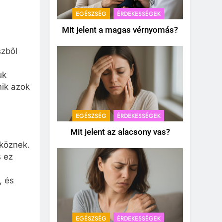
EGÉSZSÉG
ÉRDEKESSÉGEK
Mit jelent a magas vérnyomás?
szből
uk
mik azok
EGÉSZSÉG
ÉRDEKESSÉGEK
Mit jelent az alacsony vas?
zköznek.
s ez
, és
EGÉSZSÉG
ÉRDEKESSÉGEK