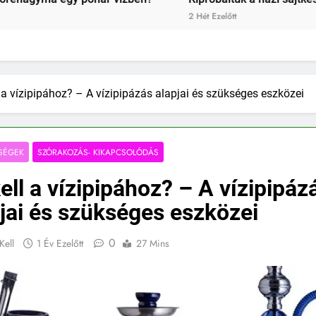
2 Hét Ezelőtt
l a vízipipához? – A vízipipázás alapjai és szükséges eszközei
SÉGEK
SZÓRAKOZÁS- KIKAPCSOLÓDÁS
ell a vízipipához? – A vízipipáz
jai és szükséges eszközei
0
Kell
1 Év Ezelőtt
27 Mins