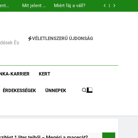
Mit jelent a magas vérnyomás?
Mit jelent az alacsony vas?
Miért fáj a váll?
Mit jelent az alacsony vérnyomás?
Mit jelent a magas vérnyomás?
Mit jelent az alacsony vas?
Miért fáj a váll?
VÉLETLENSZERŰ ÚJDONSÁG
Mit jelent az alacsony vérnyomás?
érdések És
NKA-KARRIER
KERT
ÉRDEKESSÉGEK
ÜNNEPEK
 macerát?
Kipróbáltuk: 3 vadregényes túraútvonal Budape