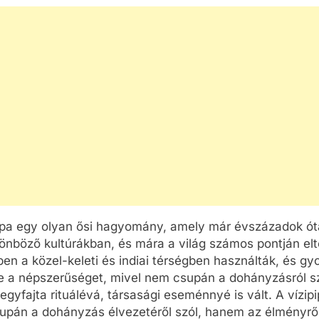
OK
CSALÁD-GYEREK-KAPCSOLATOK
CSALÁD-GYEREK-KA
ÉRDEKESSÉGEK
ÉRDEKESSÉGEK
Mikor kell légzésfigyelőt
Hogyan válassz
r a
cserélni babáknál?
strapabíró túrah
ipa egy olyan ősi hagyomány, amely már évszázadok ót
ium
gyermekeknek?
1 Hét Ezelőtt
önböző kultúrákban, és mára a világ számos pontján elte
1 Hét Ezelőtt
en a közel-keleti és indiai térségben használták, és gy
e a népszerűséget, mivel nem csupán a dohányzásról sz
gyfajta rituálévá, társasági eseménnyé is vált. A vízip
pán a dohányzás élvezetéről szól, hanem az élményről