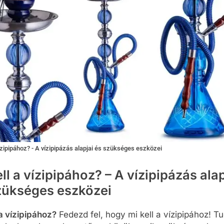
vízipipához? - A vízipipázás alapjai és szükséges eszközei
ll a vízipipához? – A vízipipázás alap
zükséges eszközei
 a vízipipához?
Fedezd fel, hogy mi kell a vízipipához! T