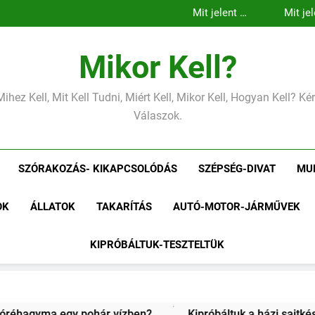
Mikor Kell?
Mihez Kell, Mit Kell Tudni, Miért Kell, Mikor Kell, Hogyan Kell? K
Válaszok.
SZÓRAKOZÁS- KIKAPCSOLÓDÁS
SZÉPSÉG-DIVAT
MU
OK
ÁLLATOK
TAKARÍTÁS
AUTÓ-MOTOR-JÁRMŰVEK
KIPRÓBÁLTUK-TESZTELTÜK
Kipróbáltuk a házi sajtkészítést 1 liter tejből – Megéri a