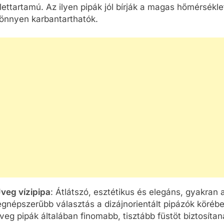
lettartamú. Az ilyen pipák jól bírják a magas hőmérsékle
önnyen karbantarthatók.
veg vízipipa
: Átlátszó, esztétikus és elegáns, gyakran 
egnépszerűbb választás a dizájnorientált pipázók köréb
veg pipák általában finomabb, tisztább füstöt biztosítan