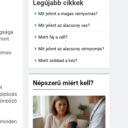
Legújabb cikkek
Mit jelent a magas vérnyomás?
Mit jelent az alacsony vas?
agsága
Miért fáj a váll?
mint
Mit jelent az alacsony vérnyomás?
lemes
Miért zsibbad a kéz?
Népszerű miért kell?
l
pipázás
lönböző
 minden