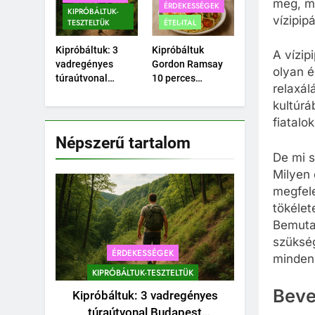
meg, m
ÉRDEKESSÉGEK
pohár vízben?
KIPRÓBÁLTUK-
vízipip
TESZTELTÜK
ÉTEL-ITAL
Kipróbáltuk: 3
Kipróbáltuk
A vízi
vadregényes
Gordon Ramsay
olyan é
túraútvonal
10 perces
relaxá
Budapest
tésztáját –
kultúrá
közelében,
Tényleg megvan
amihez nem kell
10 perc alatt?
fiatalo
autó.
Népszerű tartalom
De mi s
Milyen 
megfele
tökélet
Bemutat
szükség
ÉRDEKESSÉGEK
minden
KIPRÓBÁLTUK-TESZTELTÜK
Beve
Kipróbáltuk: 3 vadregényes
túraútvonal Budapest