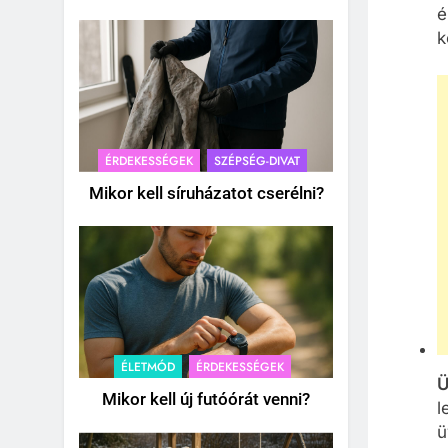
é
k
ÉRDEKESSÉGEK
SZÉPSÉG-DIVAT
Mikor kell síruházatot cserélni?
ÉLETMÓD
ÉRDEKESSÉGEK
Ü
Mikor kell új futóórát venni?
l
ü