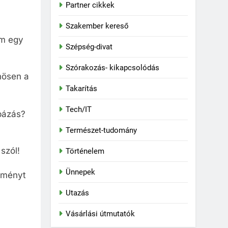
Partner cikkek
Szakember kereső
em egy
Szépség-divat
Szórakozás- kikapcsolódás
önösen a
Takarítás
Tech/IT
pázás?
Természet-tudomány
szól!
Történelem
Ünnepek
élményt
Utazás
Vásárlási útmutatók