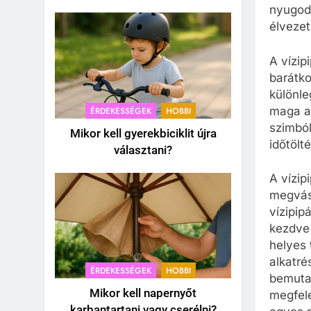
nyugodt
élvezet
A vízip
barátko
különle
maga a 
ÉRDEKESSÉGEK
HOBBI
szimból
Mikor kell gyerekbiciklit újra
időtölté
választani?
A vízip
megvásá
vízipip
kezdve
helyes 
alkatré
ÉRDEKESSÉGEK
HOBBI
bemutat
Mikor kell napernyőt
megfele
karbantartani vagy cserélni?