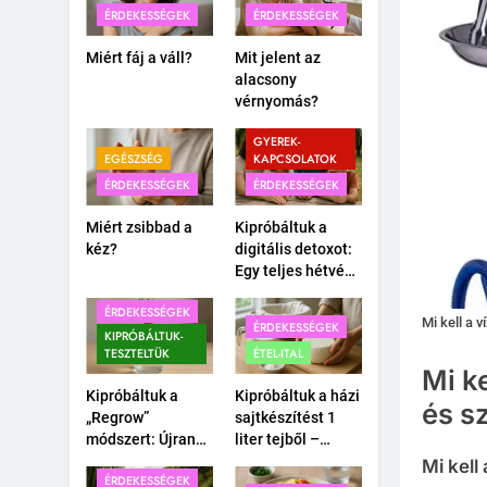
ÉRDEKESSÉGEK
ÉRDEKESSÉGEK
Miért fáj a váll?
Mit jelent az
alacsony
vérnyomás?
CSALÁD-
GYEREK-
EGÉSZSÉG
KAPCSOLATOK
ÉRDEKESSÉGEK
ÉRDEKESSÉGEK
Miért zsibbad a
Kipróbáltuk a
kéz?
digitális detoxot:
Egy teljes hétvége
okostelefon
ÉRDEKESSÉGEK
nélkül a
Mi kell a 
ÉRDEKESSÉGEK
családdal.
KIPRÓBÁLTUK-
TESZTELTÜK
ÉTEL-ITAL
Mi ke
Kipróbáltuk a
Kipróbáltuk a házi
és s
„Regrow”
sajtkészítést 1
módszert: Újranő
liter tejből –
a bolti
Megéri a
Mi kell
ÉRDEKESSÉGEK
póréhagyma egy
macerát?