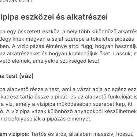
ipázás során.
zipipa eszközei és alkatrészei
ipa egy összetett eszköz, amely több különböző alkatré
ndegyiknek megvan a saját szerepe a tökéletes pipázás
ben. A vízipipázás élménye attól függ, hogyan használj
az alkatrészeket és hogyan kombináljuk őket. Lássuk, 
vető elemek, amelyekre szükséged lesz!
pa test (váz)
ipa alapvető része a test, ami a vázat adja az egész es
lkatrész tartja össze a pipát, és az alapvető funkcióját i
l: a víz, amely a vízipipa működésében szerepet kap, itt
tó. A vízipipa vázak különböző anyagokból készülhetnek
nd befolyásolják a pipázás élményét.
ém vízipipa
: Tartós és erős, általában masszív, hosszú