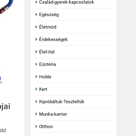
Család-gyerek-kapcsolatok
Egészség
Életmód
Érdekességek
Étel-ital
Ezotéria
Hobbi
Kert
Kipróbáltuk-Teszteltük
jai
Munka-karrier
Otthon
udd