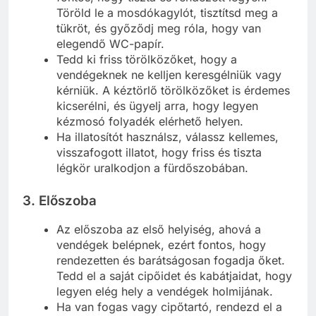
Töröld le a mosdókagylót, tisztítsd meg a
tükröt, és győződj meg róla, hogy van
elegendő WC-papír.
Tedd ki friss törölközőket, hogy a
vendégeknek ne kelljen keresgélniük vagy
kérniük. A kéztörlő törölközőket is érdemes
kicserélni, és ügyelj arra, hogy legyen
kézmosó folyadék elérhető helyen.
Ha illatosítót használsz, válassz kellemes,
visszafogott illatot, hogy friss és tiszta
légkör uralkodjon a fürdőszobában.
3.
Előszoba
Az előszoba az első helyiség, ahová a
vendégek belépnek, ezért fontos, hogy
rendezetten és barátságosan fogadja őket.
Tedd el a saját cipőidet és kabátjaidat, hogy
legyen elég hely a vendégek holmijának.
Ha van fogas vagy cipőtartó, rendezd el a