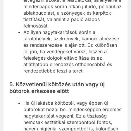
mindennapok során ritkán jut idő, például az
ablakpucolást, a szőnyegek és kárpitok
tisztítását, valamint a padló alapos
felmosását.
Az ilyen nagytakarítások során a
tárolóhelyek, szekrények, kamrák átnézése
és rendszerezése is ajánlott. Ez különösen
jól jön, ha vendégeket vársz, hiszen a
felesleges dolgok eltávolítása és az
átláthatóbb elrendezés otthonosabbá és
rendezettebbé teszi a teret.
5.
Közvetlenül költözés után vagy új
bútorok érkezése előtt
Ha új lakásba költöztél, vagy éppen új
bútorokat hozol be, mindenképpen érdemes
nagytakarítást végezni. Ez a tisztaság
nemcsak esztétikai szempontból fontos,
hanem higiéniai szempontból is, különösen