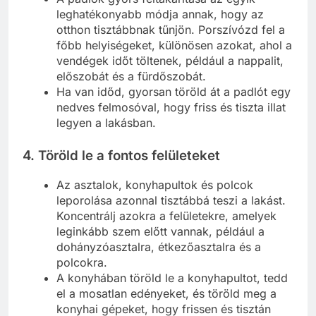
leghatékonyabb módja annak, hogy az
otthon tisztábbnak tűnjön. Porszívózd fel a
főbb helyiségeket, különösen azokat, ahol a
vendégek időt töltenek, például a nappalit,
előszobát és a fürdőszobát.
Ha van időd, gyorsan töröld át a padlót egy
nedves felmosóval, hogy friss és tiszta illat
legyen a lakásban.
4.
Töröld le a fontos felületeket
Az asztalok, konyhapultok és polcok
leporolása azonnal tisztábbá teszi a lakást.
Koncentrálj azokra a felületekre, amelyek
leginkább szem előtt vannak, például a
dohányzóasztalra, étkezőasztalra és a
polcokra.
A konyhában töröld le a konyhapultot, tedd
el a mosatlan edényeket, és töröld meg a
konyhai gépeket, hogy frissen és tisztán