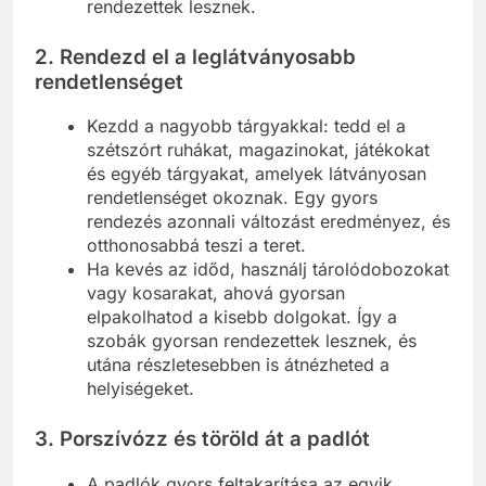
rendezettek lesznek.
2.
Rendezd el a leglátványosabb
rendetlenséget
Kezdd a nagyobb tárgyakkal: tedd el a
szétszórt ruhákat, magazinokat, játékokat
és egyéb tárgyakat, amelyek látványosan
rendetlenséget okoznak. Egy gyors
rendezés azonnali változást eredményez, és
otthonosabbá teszi a teret.
Ha kevés az időd, használj tárolódobozokat
vagy kosarakat, ahová gyorsan
elpakolhatod a kisebb dolgokat. Így a
szobák gyorsan rendezettek lesznek, és
utána részletesebben is átnézheted a
helyiségeket.
3.
Porszívózz és töröld át a padlót
A padlók gyors feltakarítása az egyik