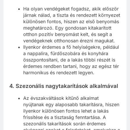
Ha olyan vendégeket fogadsz, akik először
járnak nálad, a tiszta és rendezett környezet
különösen fontos, hiszen az első benyomás
meghatározó. Egy gondosan kitakarított
otthon pozitív benyomást kelt, és segít a
vendégeknek otthonosan érezni magukat.
Ilyenkor érdemes a fő helyiségekre, például
a nappalira, fürdőszobára és konyhára
összpontosítani, de a lakás többi részét is
érdemes rendben tartani, hogy az egész tér
harmonikus és rendezett legyen.
4.
Szezonális nagytakarítások alkalmával
Az évszakváltások kitűnő alkalmat
nyújtanak egy alaposabb takarításra, hiszen
ilyenkor különösen fontos lehet a lakás
frissítése és a tisztaság fenntartása. A
szezonális takarítások során érdemes
elvégezni azokat a feladatokat, amelyekre a