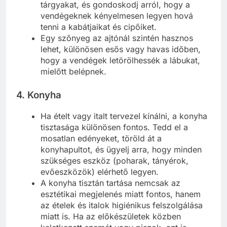
tárgyakat, és gondoskodj arról, hogy a
vendégeknek kényelmesen legyen hová
tenni a kabátjaikat és cipőiket.
Egy szőnyeg az ajtónál szintén hasznos
lehet, különösen esős vagy havas időben,
hogy a vendégek letörölhessék a lábukat,
mielőtt belépnek.
4.
Konyha
Ha ételt vagy italt tervezel kínálni, a konyha
tisztasága különösen fontos. Tedd el a
mosatlan edényeket, töröld át a
konyhapultot, és ügyelj arra, hogy minden
szükséges eszköz (poharak, tányérok,
evőeszközök) elérhető legyen.
A konyha tisztán tartása nemcsak az
esztétikai megjelenés miatt fontos, hanem
az ételek és italok higiénikus felszolgálása
miatt is. Ha az előkészületek közben