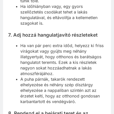
tűnik tőle.
Ha időhiányban vagy, egy gyors
szellőztetés csodákat tehet a lakás
hangulatával, és eltávolítja a kellemetlen
szagokat is.
7.
Adj hozzá hangulatjavító részleteket
Ha van pár perc extra időd, helyezz ki friss
virágokat vagy gyújts meg néhány
illatgyertyát, hogy otthonos és barátságos
hangulatot teremts. Ezek a kis részletek
nagyon sokat hozzáadhatnak a lakás
atmoszférájához.
A puha párnák, takarók rendezett
elhelyezése és néhány szép dísztárgy
elhelyezése a nappaliban szintén azt az
érzetet kelti, hogy az otthonod gondosan
karbantartott és vendégváró.
8.
Rendezd el a bejárati teret és az