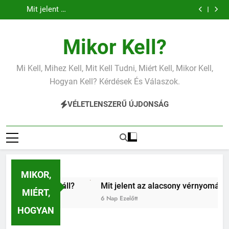
Mit jelent az alacsony vérnyomás?
Ugrás
Mit jelent a magas vérnyomás?
a
Mit jelent az alacsony vas?
Miért fáj a váll?
tartalomra
Mit jelent az alacsony vérnyomás?
Mikor Kell?
Mit jelent a magas vérnyomás?
Mit jelent az alacsony vas?
Miért fáj a váll?
Mi Kell, Mihez Kell, Mit Kell Tudni, Miért Kell, Mikor Kell,
Mit jelent az alacsony vérnyomás?
Hogyan Kell? Kérdések És Válaszok.
VÉLETLENSZERŰ ÚJDONSÁG
MIKOR,
t fáj a váll?
Mit jelent az alacsony vérnyomás?
Mi
MIÉRT,
 Ezelőtt
6 Nap Ezelőtt
1 
HOGYAN