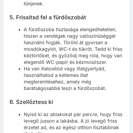
tűnjenek.
5.
Frissítsd fel a fürdőszobát
A fürdőszoba tisztasága elengedhetetlen,
hiszen a vendégek nagy valószínűséggel
használni fogják. Töröld át gyorsan a
mosdókagylót, WC-t és tükröt. Tedd ki friss
kéztörlőket, és győződj meg róla, hogy van
elegendő WC-papír és kézmosószer.
Ha van illatosítód vagy illatgyertyád,
használhatod a kellemes illat
megteremtéséhez, amely még
barátságosabbá teszi a fürdőszobát.
6.
Szellőztess ki
Nyisd ki az ablakokat pár percre, hogy friss
levegő jusson a lakásba. A jó levegő friss
érzetet ad, és az egész otthon tisztábbnak