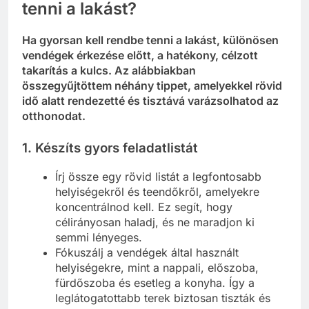
tenni a lakást?
Ha gyorsan kell rendbe tenni a lakást, különösen
vendégek érkezése előtt, a hatékony, célzott
takarítás a kulcs. Az alábbiakban
összegyűjtöttem néhány tippet, amelyekkel rövid
idő alatt rendezetté és tisztává varázsolhatod az
otthonodat.
1.
Készíts gyors feladatlistát
Írj össze egy rövid listát a legfontosabb
helyiségekről és teendőkről, amelyekre
koncentrálnod kell. Ez segít, hogy
célirányosan haladj, és ne maradjon ki
semmi lényeges.
Fókuszálj a vendégek által használt
helyiségekre, mint a nappali, előszoba,
fürdőszoba és esetleg a konyha. Így a
leglátogatottabb terek biztosan tiszták és