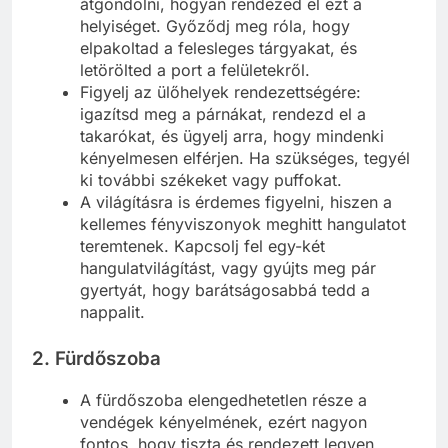
átgondolni, hogyan rendezed el ezt a
helyiséget. Győződj meg róla, hogy
elpakoltad a felesleges tárgyakat, és
letörölted a port a felületekről.
Figyelj az ülőhelyek rendezettségére:
igazítsd meg a párnákat, rendezd el a
takarókat, és ügyelj arra, hogy mindenki
kényelmesen elférjen. Ha szükséges, tegyél
ki további székeket vagy puffokat.
A világításra is érdemes figyelni, hiszen a
kellemes fényviszonyok meghitt hangulatot
teremtenek. Kapcsolj fel egy-két
hangulatvilágítást, vagy gyújts meg pár
gyertyát, hogy barátságosabbá tedd a
nappalit.
2.
Fürdőszoba
A fürdőszoba elengedhetetlen része a
vendégek kényelmének, ezért nagyon
fontos, hogy tiszta és rendezett legyen.