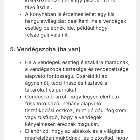
keletkezett szemét vagy piszok, azt is
távolítsd el.
A konyhában is érdemes lehet egy kis
hangulatvilágítást beállítani, ha a vendégek
esetleg belépnek ide, például hogy
felszolgálj valamit.
5.
Vendégszoba (ha van)
Ha a vendégek esetleg éjszakára maradnak,
a vendégszoba tisztasága és rendezettsége
alapvető fontosságú. Cseréld ki az
ágyneműt, tedd frissé és tisztává a
takarókat és párnákat.
Gondoskodj arról, hogy legyen elérhető
friss törölköző, néhány alapvető
tisztálkodási eszköz, mint például fogkrém
vagy tusfürdő, hogy a vendégek
kényelmesen érezzék magukat.
Ellenőrizd, hogy az ablakok és a világítás
megfelelően működnek, és biztosítsd, hogy