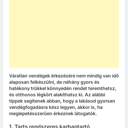
Váratlan vendégek érkezésére nem mindig van idő
alaposan felkészülni, de néhány gyors és
hatékony trükkel könnyedén rendet teremthetsz,
és otthonos légkört alakíthatsz ki. Az alábbi
tippek segítenek abban, hogy a lakásod gyorsan
vendégfogadásra kész legyen, akkor is, ha
meglepetésszerűen érkeznek látogatók.
1.
Tarts rendszeres karbantartó