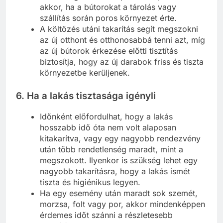
akkor, ha a bútorokat a tárolás vagy
szállítás során poros környezet érte.
A költözés utáni takarítás segít megszokni
az új otthont és otthonosabbá tenni azt, míg
az új bútorok érkezése előtti tisztítás
biztosítja, hogy az új darabok friss és tiszta
környezetbe kerüljenek.
6.
Ha a lakás tisztasága igényli
Időnként előfordulhat, hogy a lakás
hosszabb idő óta nem volt alaposan
kitakarítva, vagy egy nagyobb rendezvény
után több rendetlenség maradt, mint a
megszokott. Ilyenkor is szükség lehet egy
nagyobb takarításra, hogy a lakás ismét
tiszta és higiénikus legyen.
Ha egy esemény után maradt sok szemét,
morzsa, folt vagy por, akkor mindenképpen
érdemes időt szánni a részletesebb