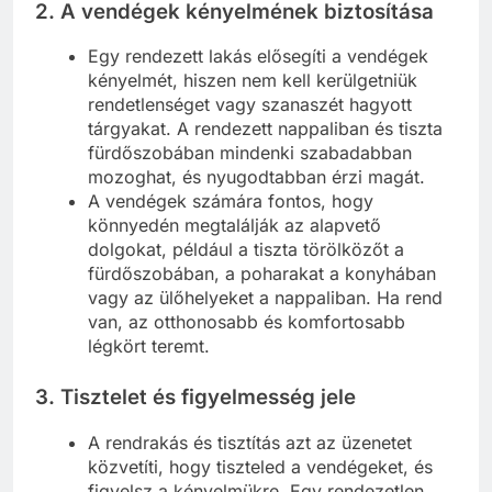
2.
A vendégek kényelmének biztosítása
Egy rendezett lakás elősegíti a vendégek
kényelmét, hiszen nem kell kerülgetniük
rendetlenséget vagy szanaszét hagyott
tárgyakat. A rendezett nappaliban és tiszta
fürdőszobában mindenki szabadabban
mozoghat, és nyugodtabban érzi magát.
A vendégek számára fontos, hogy
könnyedén megtalálják az alapvető
dolgokat, például a tiszta törölközőt a
fürdőszobában, a poharakat a konyhában
vagy az ülőhelyeket a nappaliban. Ha rend
van, az otthonosabb és komfortosabb
légkört teremt.
3.
Tisztelet és figyelmesség jele
A rendrakás és tisztítás azt az üzenetet
közvetíti, hogy tiszteled a vendégeket, és
figyelsz a kényelmükre. Egy rendezetlen