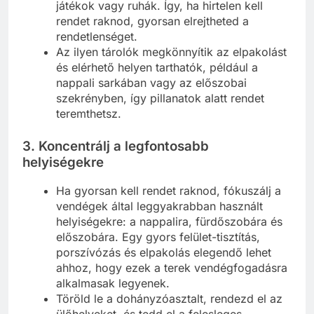
játékok vagy ruhák. Így, ha hirtelen kell
rendet raknod, gyorsan elrejtheted a
rendetlenséget.
Az ilyen tárolók megkönnyítik az elpakolást
és elérhető helyen tarthatók, például a
nappali sarkában vagy az előszobai
szekrényben, így pillanatok alatt rendet
teremthetsz.
3.
Koncentrálj a legfontosabb
helyiségekre
Ha gyorsan kell rendet raknod, fókuszálj a
vendégek által leggyakrabban használt
helyiségekre: a nappalira, fürdőszobára és
előszobára. Egy gyors felület-tisztítás,
porszívózás és elpakolás elegendő lehet
ahhoz, hogy ezek a terek vendégfogadásra
alkalmasak legyenek.
Töröld le a dohányzóasztalt, rendezd el az