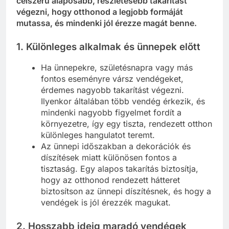
célszerű alaposabb, részletesebb takarítást
végezni, hogy otthonod a legjobb formáját
mutassa, és mindenki jól érezze magát benne.
1.
Különleges alkalmak és ünnepek előtt
Ha ünnepekre, születésnapra vagy más
fontos eseményre vársz vendégeket,
érdemes nagyobb takarítást végezni.
Ilyenkor általában több vendég érkezik, és
mindenki nagyobb figyelmet fordít a
környezetre, így egy tiszta, rendezett otthon
különleges hangulatot teremt.
Az ünnepi időszakban a dekorációk és
díszítések miatt különösen fontos a
tisztaság. Egy alapos takarítás biztosítja,
hogy az otthonod rendezett hátteret
biztosítson az ünnepi díszítésnek, és hogy a
vendégek is jól érezzék magukat.
2.
Hosszabb ideig maradó vendégek