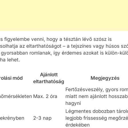
 figyelembe venni, hogy a tésztán lévő szósz is
solhatja az eltarthatóságot – a tejszínes vagy húsos sz
 gyorsabban romlanak, így érdemes azokat is külön-kül
 ha lehet.
Ajánlott
rolási mód
Megjegyzés
eltarthatóság
Fertőzésveszély, gyors rom
őmérsékleten
Max. 2 óra
miatt nem ajánlott hosszab
hagyni
Légmentes dobozban tárol
ekrényben
2-3 nap
legjobb frissesség megőrz
érdekében