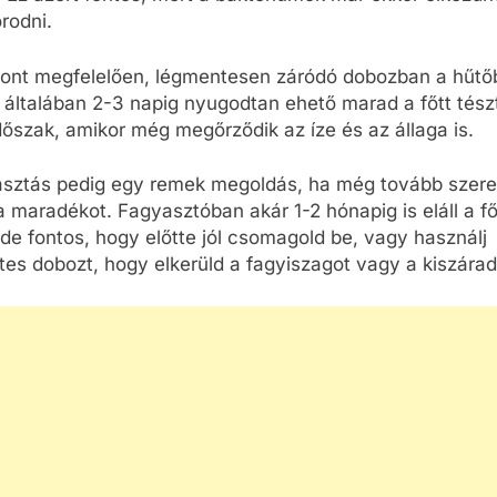
rodni.
zont megfelelően, légmentesen záródó dobozban a hűtő
 általában 2-3 napig nyugodtan ehető marad a főtt tész
dőszak, amikor még megőrződik az íze és az állaga is.
asztás pedig egy remek megoldás, ha még tovább szer
 a maradékot. Fagyasztóban akár 1-2 hónapig is eláll a fő
 de fontos, hogy előtte jól csomagold be, vagy használj
es dobozt, hogy elkerüld a fagyiszagot vagy a kiszárad