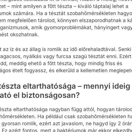
et – mint amilyen a főtt tészta – kiváló táptalaj lehet a
iumok számára. Ha a tésztát szobahőmérsékleten hagyo
em megfelelően tárolod, könnyen elszaporodhatnak a k
rganizmusok, amik gyomorproblémákat, hányingert vag
ést okozhatnak.
t az íz és az állag is romlik az idő előrehaladtával. Senk
ragacsos, nyálkás vagy furcsa szagú tésztát enni. Ezért
dd, meddig ehető a főtt tészta, hogy mindig friss és
ágos ételt fogyassz, és elkerüld a kellemetlen meglepet
 tészta eltarthatósága – mennyi ideig
ható el biztonságosan?
tészta eltarthatósága nagyban függ attól, hogyan tárolod
 hőmérsékleten. Ha például csak szobahőmérsékleten h
gyorsan romlik, ezért azt javaslom, ne hagyd így 2 órá
 Ez azért fontos, mert a baktériumok már ekkor elkezd