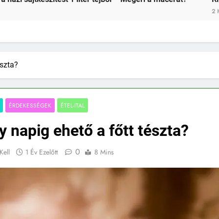
2 Hét Ezelőtt
észta?
ÉRDEKESSÉGEK
ÉTEL-ITAL
 napig ehető a főtt tészta?
0
Kell
1 Év Ezelőtt
8 Mins