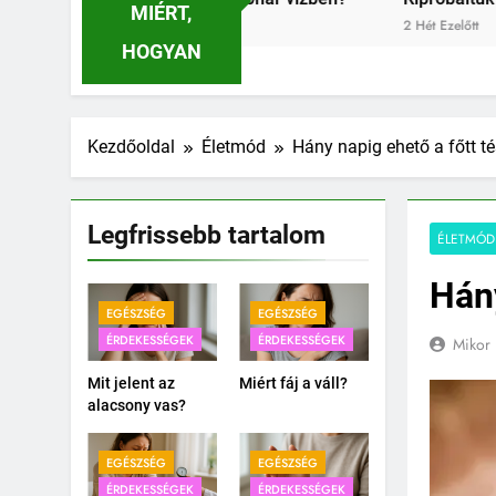
MIÉRT,
2 Hét Ezelőtt
HOGYAN
Kezdőoldal
Életmód
Hány napig ehető a főtt t
Legfrissebb tartalom
ÉLETMÓD
Hány
EGÉSZSÉG
EGÉSZSÉG
ÉRDEKESSÉGEK
ÉRDEKESSÉGEK
Mikor 
Mit jelent az
Miért fáj a váll?
alacsony vas?
EGÉSZSÉG
EGÉSZSÉG
ÉRDEKESSÉGEK
ÉRDEKESSÉGEK