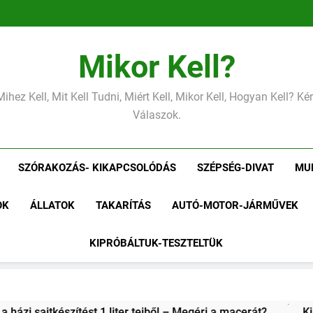
Mikor Kell?
Mihez Kell, Mit Kell Tudni, Miért Kell, Mikor Kell, Hogyan Kell? K
Válaszok.
SZÓRAKOZÁS- KIKAPCSOLÓDÁS
SZÉPSÉG-DIVAT
MU
OK
ÁLLATOK
TAKARÍTÁS
AUTÓ-MOTOR-JÁRMŰVEK
KIPRÓBÁLTUK-TESZTELTÜK
– Megéri a macerát?
Kipróbáltuk: 3 vadregényes túraútvo