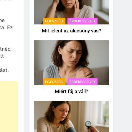
be
EGÉSZSÉG
ÉRDEKESSÉGEK
ta. Ez
Mit jelent az alacsony vas?
etnéd
tt
ást.
EGÉSZSÉG
ÉRDEKESSÉGEK
Miért fáj a váll?