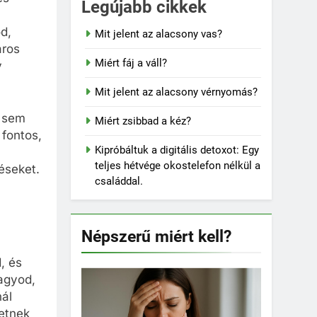
Legújabb cikkek
d,
Mit jelent az alacsony vas?
áros
Miért fáj a váll?
y
Mit jelent az alacsony vérnyomás?
i sem
Miért zsibbad a kéz?
 fontos,
Kipróbáltuk a digitális detoxot: Egy
teljes hétvége okostelefon nélkül a
éseket.
családdal.
Népszerű miért kell?
, és
agyod,
nál
hetnek