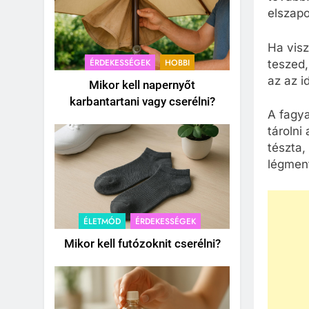
elszapo
Ha vis
ÉRDEKESSÉGEK
HOBBI
teszed,
az az i
Mikor kell napernyőt
karbantartani vagy cserélni?
A fagy
tárolni
tészta,
légment
ÉLETMÓD
ÉRDEKESSÉGEK
Mikor kell futózoknit cserélni?