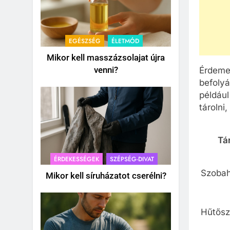
EGÉSZSÉG
ÉLETMÓD
Mikor kell masszázsolajat újra
venni?
Érdemes
befolyá
például
tárolni,
Tá
ÉRDEKESSÉGEK
SZÉPSÉG-DIVAT
Szobah
Mikor kell síruházatot cserélni?
Hűtősz