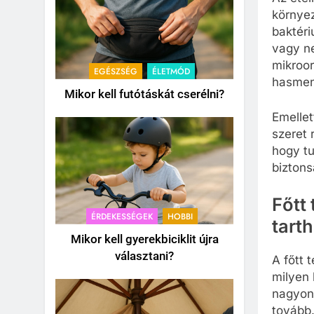
környez
baktér
vagy n
mikroo
EGÉSZSÉG
ÉLETMÓD
hasmen
Mikor kell futótáskát cserélni?
Emellet
szeret 
hogy tu
biztons
Főtt
ÉRDEKESSÉGEK
HOBBI
tart
Mikor kell gyerekbiciklit újra
választani?
A főtt 
milyen
nagyon 
tovább.