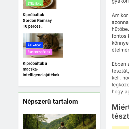
gyakori
ÉTEL-ITAL
autó.
Amikor 
Kipróbáltuk
Gordon Ramsay
azonnal
10 perces
hűtőbe.
tésztáját –
fontos 
Tényleg megvan
könnye
10 perc alatt?
ÁLLATOK
ételmér
ÉRDEKESSÉGEK
Kipróbáltuk a
Ebben a
macska-
tésztát
intelligenciajátékokat
kell, h
– Okosabb a cicánk,
legköze
mint hittük?
hogy a
Népszerű tartalom
Miér
tész