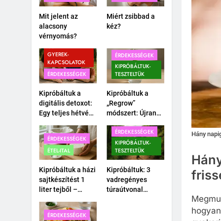
Mit jelent az
Miért zsibbad a
alacsony
kéz?
vérnyomás?
CSALÁD-
GYEREK-
ÉRDEKESSÉGEK
KAPCSOLATOK
KIPRÓBÁLTUK-
ÉRDEKESSÉGEK
TESZTELTÜK
Kipróbáltuk a
Kipróbáltuk a
digitális detoxot:
„Regrow”
Egy teljes hétvége
módszert: Újranő
okostelefon
a bolti
ÉRDEKESSÉGEK
nélkül a
póréhagyma egy
Hány napig
ÉRDEKESSÉGEK
családdal.
pohár vízben?
KIPRÓBÁLTUK-
ÉTEL-ITAL
TESZTELTÜK
Hány
Kipróbáltuk a házi
Kipróbáltuk: 3
fris
sajtkészítést 1
vadregényes
liter tejből –
túraútvonal
Megmuta
Megéri a
Budapest
macerát?
közelében,
hogyan 
ÉRDEKESSÉGEK
amihez nem kell