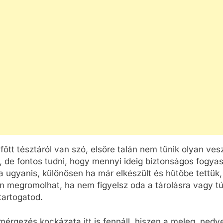
OK
CSALÁD-GYEREK-KAPCSOLATOK
CSALÁD-GYEREK-KA
ÉRDEKESSÉGEK
ÉRDEKESSÉGEK
Mikor kell légzésfigyelőt
Hogyan válassz
r a
cserélni babáknál?
strapabíró túrah
főtt tésztáról van szó, elsőre talán nem tűnik olyan ves
ium
gyermekeknek?
, de fontos tudni, hogy mennyi ideig biztonságos fogyas
1 Hét Ezelőtt
a ugyanis, különösen ha már elkészült és hűtőbe tettük,
1 Hét Ezelőtt
 megromolhat, ha nem figyelsz oda a tárolásra vagy tú
tartogatod.
mérgezés kockázata itt is fennáll, hiszen a meleg, nedv