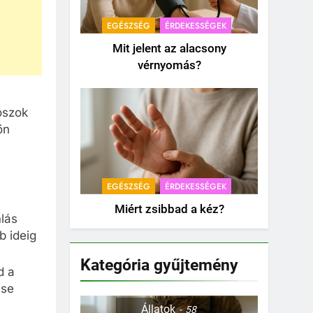
EGÉSZSÉG
ÉRDEKESSÉGEK
Mit jelent az alacsony
vérnyomás?
ószok
ön
EGÉSZSÉG
ÉRDEKESSÉGEK
Miért zsibbad a kéz?
lás
b ideig
Kategória gyűjtemény
d a
ése
Állatok
58