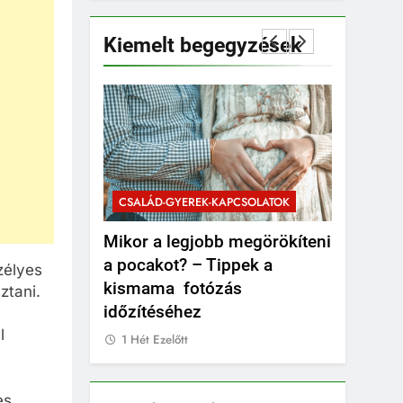
Kiemelt begegyzések
PCSOLATOK
CSALÁD-G
CSALÁD-GYEREK-KAPCSOLATOK
ÉRDEKESS
unk
Mikor a legjobb megörökíteni
Mikor kel
átizsákot
a pocakot? – Tippek a
valami b
zélyes
kismama fotózás
ztani.
1 Hét Ezel
időzítéséhez
l
1 Hét Ezelőtt
es