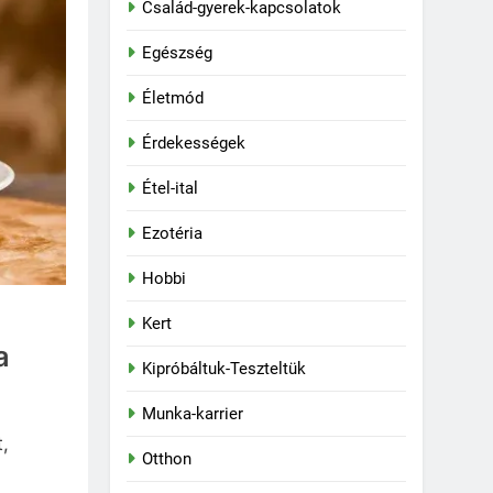
Család-gyerek-kapcsolatok
Egészség
Életmód
Érdekességek
Étel-ital
Ezotéria
Hobbi
Kert
a
Kipróbáltuk-Teszteltük
Munka-karrier
,
Otthon