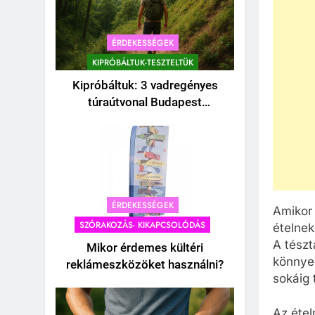
ÉRDEKESSÉGEK
KIPRÓBÁLTUK-TESZTELTÜK
Kipróbáltuk: 3 vadregényes
túraútvonal Budapest
közelében, amihez nem kell
autó.
CSALÁD-GYEREK-KAPCSOLATOK
CSALÁD-GYEREK-KAPCSOLAT
ÉRDEKESSÉGEK
ÉRDEKESSÉGEK
Kipróbáltuk a digitális
Hengerpárna a
ÉRDEKESSÉGEK
detoxot: Egy teljes hétvége
babaszobában – amiko
Amikor 
okostelefon nélkül a
praktikus részlet prém
SZÓRAKOZÁS- KIKAPCSOLÓDÁS
ételnek
családdal.
gondoskodássá válik
A tészt
Mikor érdemes kültéri
könnyen
reklámeszközöket használni?
1 Hét Ezelőtt
1 Hét Ezelőtt
sokáig 
Az étel