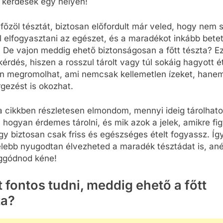
 kérdések egy helyen!
főzöl tésztát, biztosan előfordult már veled, hogy nem s
 elfogyasztani az egészet, és a maradékot inkább bete
 De vajon meddig ehető biztonságosan a főtt tészta? E
kérdés, hiszen a rosszul tárolt vagy túl sokáig hagyott é
n megromolhat, ami nemcsak kellemetlen ízeket, hane
gezést is okozhat.
 cikkben részletesen elmondom, mennyi ideig tárolhatod
, hogyan érdemes tárolni, és mik azok a jelek, amikre fi
ogy biztosan csak friss és egészséges ételt fogyassz. Íg
lebb nyugodtan élvezheted a maradék tésztádat is, ané
ggódnod kéne!
t fontos tudni, meddig ehető a főtt
ta?