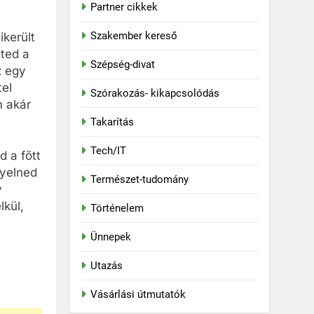
Partner cikkek
Szakember kereső
ikerült
tted a
Szépség-divat
z egy
tel
Szórakozás- kikapcsolódás
m akár
Takarítás
Tech/IT
 a főtt
gyelned
Természet-tudomány
y
lkül,
Történelem
Ünnepek
Utazás
Vásárlási útmutatók