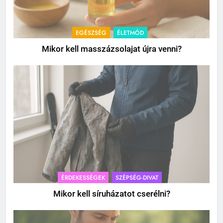
EGÉSZSÉG
ÉLETMÓD
Mikor kell masszázsolajat újra venni?
ÉRDEKESSÉGEK
SZÉPSÉG-DIVAT
Mikor kell síruházatot cserélni?