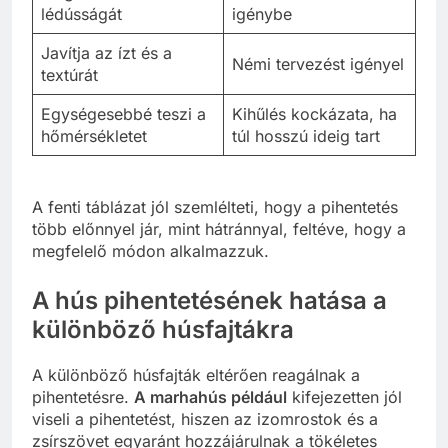
lédússágát
igénybe
Javítja az ízt és a
Némi tervezést igényel
textúrát
Egységesebbé teszi a
Kihűlés kockázata, ha
hőmérsékletet
túl hosszú ideig tart
A fenti táblázat jól szemlélteti, hogy a pihentetés
több előnnyel jár, mint hátránnyal, feltéve, hogy a
megfelelő módon alkalmazzuk.
A hús pihentetésének hatása a
különböző húsfajtákra
A különböző húsfajták eltérően reagálnak a
pihentetésre.
A marhahús például
kifejezetten jól
viseli a pihentetést, hiszen az izomrostok és a
zsírszövet egyaránt hozzájárulnak a tökéletes