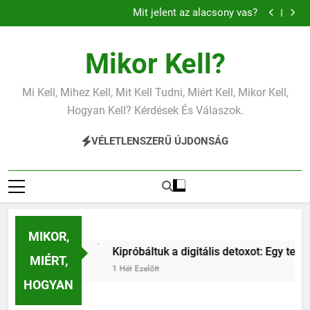
Mit jelent a magas vérnyomás?
Ugrás
Mit jelent az alacsony vas?
a
Miért fáj a váll?
Mit jelent az alacsony vérnyomás?
tartalomra
Mit jelent a magas vérnyomás?
Mikor Kell?
Mit jelent az alacsony vas?
Miért fáj a váll?
Mit jelent az alacsony vérnyomás?
Mi Kell, Mihez Kell, Mit Kell Tudni, Miért Kell, Mikor Kell,
Hogyan Kell? Kérdések És Válaszok.
VÉLETLENSZERŰ ÚJDONSÁG
MIKOR,
Kipróbáltuk a digitális detoxot: Egy teljes hétvége okostelefon
MIÉRT,
1 Hét Ezelőtt
HOGYAN