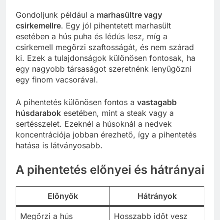
Gondoljunk például a
marhasültre vagy
csirkemellre
. Egy jól pihentetett marhasült
esetében a hús puha és lédús lesz, míg a
csirkemell megőrzi szaftosságát, és nem szárad
ki. Ezek a tulajdonságok különösen fontosak, ha
egy nagyobb társaságot szeretnénk lenyűgözni
egy finom vacsorával.
A pihentetés különösen fontos a
vastagabb
húsdarabok
esetében, mint a steak vagy a
sertésszelet. Ezeknél a húsoknál a nedvek
koncentrációja jobban érezhető, így a pihentetés
hatása is látványosabb.
A pihentetés előnyei és hátrányai
Előnyök
Hátrányok
Megőrzi a hús
Hosszabb időt vesz