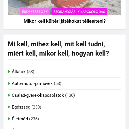
ÉRDEKESSÉGEK
SZÓRAKOZÁS- KIKAPCSOLÓDÁS
Mikor kell kültéri játékokat téliesíteni?
Mi kell, mihez kell, mit kell tudni,
miért kell, mikor kell, hogyan kell?
Állatok
(58)
Autó-motor-járművek
(53)
Család-gyerek-kapcsolatok
(130)
Egészség
(230)
Életmód
(235)