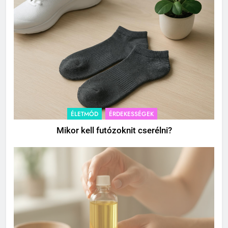
ÉLETMÓD
ÉRDEKESSÉGEK
Mikor kell futózoknit cserélni?