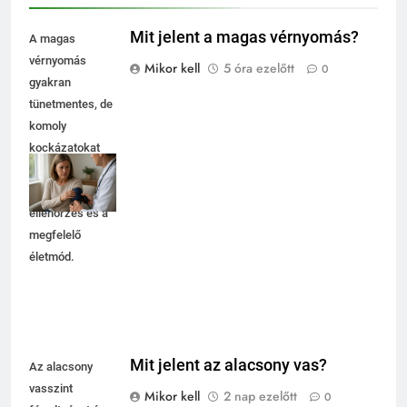
Mit jelent a magas vérnyomás?
A magas
vérnyomás
Mikor kell
5 óra ezelőtt
0
gyakran
tünetmentes, de
komoly
kockázatokat
rejt. Fontos a
rendszeres
ellenőrzés és a
megfelelő
életmód.
Mit jelent az alacsony vas?
Az alacsony
vasszint
Mikor kell
2 nap ezelőtt
0