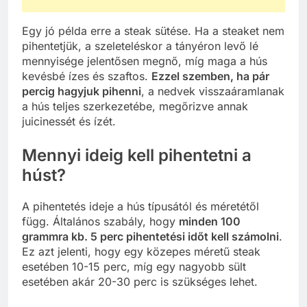
Egy jó példa erre a steak sütése. Ha a steaket nem
pihentetjük, a szeleteléskor a tányéron levő lé
mennyisége jelentősen megnő, míg maga a hús
kevésbé ízes és szaftos.
Ezzel szemben, ha pár
percig hagyjuk pihenni
, a nedvek visszaáramlanak
a hús teljes szerkezetébe, megőrizve annak
juicinessét és ízét.
Mennyi ideig kell pihentetni a
húst?
A pihentetés ideje a hús típusától és méretétől
függ. Általános szabály, hogy
minden 100
grammra kb. 5 perc pihentetési időt kell számolni
.
Ez azt jelenti, hogy egy közepes méretű steak
esetében 10-15 perc, míg egy nagyobb sült
esetében akár 20-30 perc is szükséges lehet.