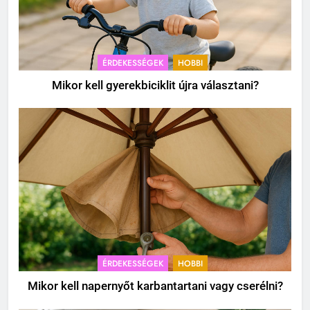
ÉRDEKESSÉGEK
HOBBI
Mikor kell gyerekbiciklit újra választani?
ÉRDEKESSÉGEK
HOBBI
Mikor kell napernyőt karbantartani vagy cserélni?