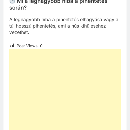
Mi a legnagyobb hiba a pihentetés
során?
A legnagyobb hiba a pihentetés elhagyása vagy a
túl hosszú pihentetés, ami a hús kihűléséhez
vezethet.
Post Views:
0