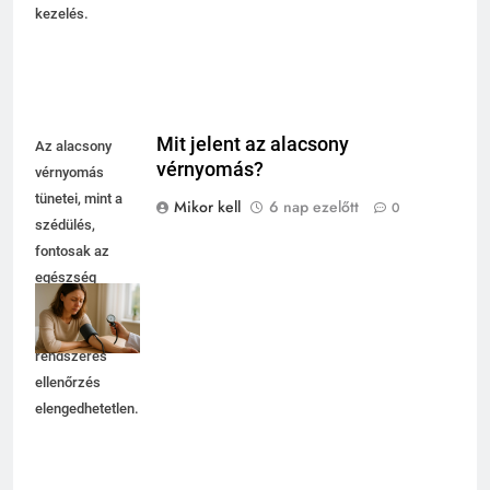
kezelés.
Mit jelent az alacsony
Az alacsony
vérnyomás?
vérnyomás
tünetei, mint a
Mikor kell
6 nap ezelőtt
0
szédülés,
fontosak az
egészség
megőrzésében,
ezért a
rendszeres
ellenőrzés
elengedhetetlen.