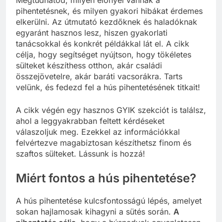
Megtudhatod, milyen előnyei vannak a
pihentetésnek, és milyen gyakori hibákat érdemes
elkerülni. Az útmutató kezdőknek és haladóknak
egyaránt hasznos lesz, hiszen gyakorlati
tanácsokkal és konkrét példákkal lát el. A cikk
célja, hogy segítséget nyújtson, hogy tökéletes
sülteket készíthess otthon, akár családi
összejövetelre, akár baráti vacsorákra. Tarts
velünk, és fedezd fel a hús pihentetésének titkait!
A cikk végén egy hasznos GYIK szekciót is találsz,
ahol a leggyakrabban feltett kérdéseket
válaszoljuk meg. Ezekkel az információkkal
felvértezve magabiztosan készíthetsz finom és
szaftos sülteket. Lássunk is hozzá!
Miért fontos a hús pihentetése?
A hús pihentetése kulcsfontosságú lépés, amelyet
sokan hajlamosak kihagyni a sütés során.
A