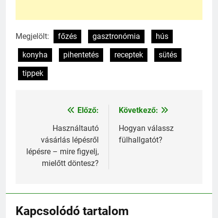
Megjelölt:
főzés
gasztronómia
hús
konyha
pihentetés
receptek
sütés
tippek
Előző:
Következő:
Bejegyzés
navigáció
Használtautó
Hogyan válassz
vásárlás lépésről
fülhallgatót?
lépésre – mire figyelj,
mielőtt döntesz?
Kapcsolódó tartalom