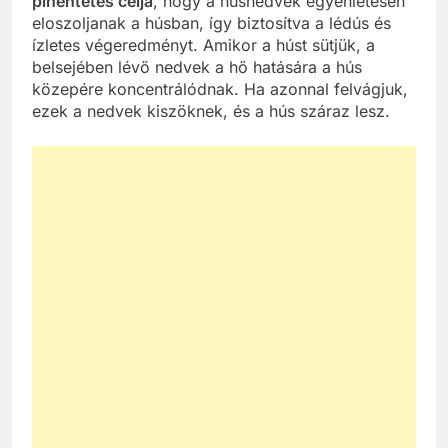
pihentetés célja
, hogy a húsnedvek egyenletesen
eloszoljanak a húsban, így biztosítva a lédús és
ízletes végeredményt. Amikor a húst sütjük, a
belsejében lévő nedvek a hő hatására a hús
közepére koncentrálódnak. Ha azonnal felvágjuk,
ezek a nedvek kiszöknek, és a hús száraz lesz.