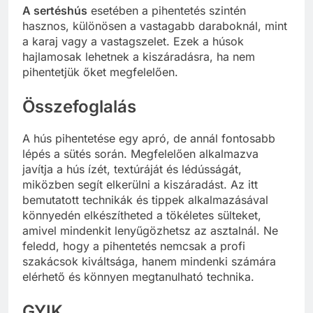
A sertéshús
esetében a pihentetés szintén
hasznos, különösen a vastagabb daraboknál, mint
a karaj vagy a vastagszelet. Ezek a húsok
hajlamosak lehetnek a kiszáradásra, ha nem
pihentetjük őket megfelelően.
Összefoglalás
A hús pihentetése egy apró, de annál fontosabb
lépés a sütés során. Megfelelően alkalmazva
javítja a hús ízét, textúráját és lédússágát,
miközben segít elkerülni a kiszáradást. Az itt
bemutatott technikák és tippek alkalmazásával
könnyedén elkészítheted a tökéletes sülteket,
amivel mindenkit lenyűgözhetsz az asztalnál. Ne
feledd, hogy a pihentetés nemcsak a profi
szakácsok kiváltsága, hanem mindenki számára
elérhető és könnyen megtanulható technika.
GYIK