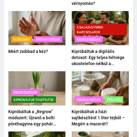
vérnyomás?
CSALÁD-GYEREK-
KAPCSOLATOK
EGÉSZSÉG
ÉRDEKESSÉGEK
ÉRDEKESSÉGEK
Miért zsibbad a kéz?
Kipróbáltuk a digitális
detoxot: Egy teljes hétvége
okostelefon nélkül a
családdal.
ÉRDEKESSÉGEK
KIPRÓBÁLTUK-TESZTELTÜK
ÉRDEKESSÉGEK
ÉTEL-ITAL
Kipróbáltuk a „Regrow”
Kipróbáltuk a házi
módszert: Újranő a bolti
sajtkészítést 1 liter tejből –
póréhagyma egy pohár
Megéri a macerát?
vízben?