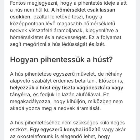
Fontos megjegyezni, hogy a pihentetés ideje alatt
a hús nem hűl ki.
A hőmérséklet csak lassan
csökken
, ezáltal lehetővé teszi, hogy a
középpontban lévő magasabb hőmérsékletű
nedvek visszafelé áramoljanak, kiegyenlítve a
hőmérsékletet és a nedvességet. Ez a folyamat
segít megőrizni a hús lédússágát és ízét.
Hogyan pihentessük a húst?
A hús pihentetése egyszerű művelet, de néhány
alapvető szabályt érdemes betartani. Először is,
helyezzük a húst egy tiszta vágódeszkára vagy
tányérra
, és fedjük le lazán alufóliával. Ez
megakadályozza, hogy kihűljön, miközben nem
akadályozza meg a nedvek áramlását.
A hús pihentetéséhez nem szükséges különleges
eszköz.
Egy egyszerű konyhai időzítő
vagy akár
az okostelefonunk is elegendő lehet, hogy