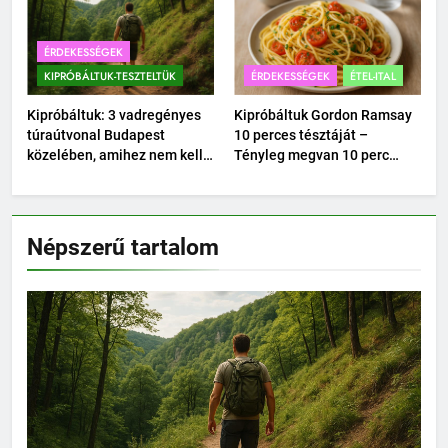
ÉRDEKESSÉGEK
KIPRÓBÁLTUK-TESZTELTÜK
ÉRDEKESSÉGEK
ÉTEL-ITAL
Kipróbáltuk: 3 vadregényes
Kipróbáltuk Gordon Ramsay
túraútvonal Budapest
10 perces tésztáját –
közelében, amihez nem kell
Tényleg megvan 10 perc
autó.
alatt?
Népszerű tartalom