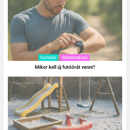
ÉLETMÓD
ÉRDEKESSÉGEK
Mikor kell új futóórát venni?