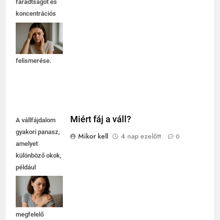
fáradtságot és
koncentrációs
nehézségeket
okozhat, ezért
fontos a tünetek
felismerése.
Miért fáj a váll?
A vállfájdalom
gyakori panasz,
Mikor kell
4 nap ezelőtt
0
amelyet
különböző okok,
például
túlterhelés vagy
sérülés okozhat.
Fontos a
megfelelő