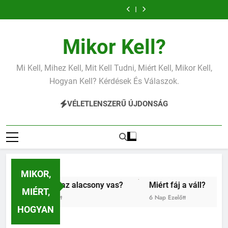
Miért fáj a váll?
Mit jelent a
Ugrás
magas CRP?
Mit jelent a
Mit jelent az
a
magas
alacsony vas?
Miért fáj a váll?
Mit jelent a
vérnyomás?
magas CRP?
Mit jelent a
Mit jelent az
tartalomra
magas
alacsony vas?
Miért fáj a váll?
Mikor Kell?
vérnyomás?
Mi Kell, Mihez Kell, Mit Kell Tudni, Miért Kell, Mikor Kell,
Hogyan Kell? Kérdések És Válaszok.
VÉLETLENSZERŰ ÚJDONSÁG
MIKOR,
Mit jelent az alacsony vas?
Miért fáj a váll?
Mit je
MIÉRT,
 Nap Ezelőtt
6 Nap Ezelőtt
1 Hét Eze
HOGYAN