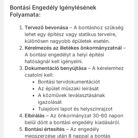
Bontási Engedély Igénylésének
Folyamata:
Tervező bevonása
– A bontáshoz szükség
lehet egy építész vagy statikus terveire,
különösen nagyobb épületek esetén.
Kérelmezés az illetékes önkormányzatnál
–
A bontási engedélyt a helyi építési
hatóságnál kell igényelni.
Dokumentáció benyújtása
– A kérelemhez
csatolni kell:
Bontási tervdokumentációt
Az épület műszaki leírását
A közművek leválasztásának
igazolását
Tulajdoni lapot és helyszínrajzot
Elbírálás
– Az önkormányzat 30-60 napon
belül dönt a bontási engedély kiadásáról.
Bontási értesítés
– Az engedély
megszerzése után 8 nappal a bontás