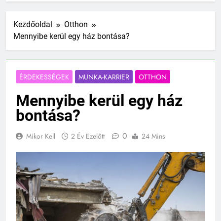
Kezdőoldal
Otthon
Mennyibe kerül egy ház bontása?
ÉRDEKESSÉGEK
MUNKA-KARRIER
OTTHON
Mennyibe kerül egy ház
bontása?
0
Mikor Kell
2 Év Ezelőtt
24 Mins