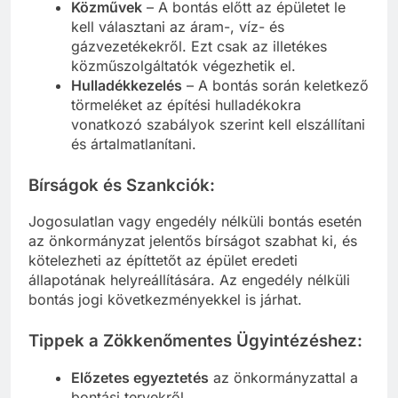
Közművek
– A bontás előtt az épületet le
kell választani az áram-, víz- és
gázvezetékekről. Ezt csak az illetékes
közműszolgáltatók végezhetik el.
Hulladékkezelés
– A bontás során keletkező
törmeléket az építési hulladékokra
vonatkozó szabályok szerint kell elszállítani
és ártalmatlanítani.
Bírságok és Szankciók:
Jogosulatlan vagy engedély nélküli bontás esetén
az önkormányzat jelentős bírságot szabhat ki, és
kötelezheti az építtetőt az épület eredeti
állapotának helyreállítására. Az engedély nélküli
bontás jogi következményekkel is járhat.
Tippek a Zökkenőmentes Ügyintézéshez:
Előzetes egyeztetés
az önkormányzattal a
bontási tervekről.