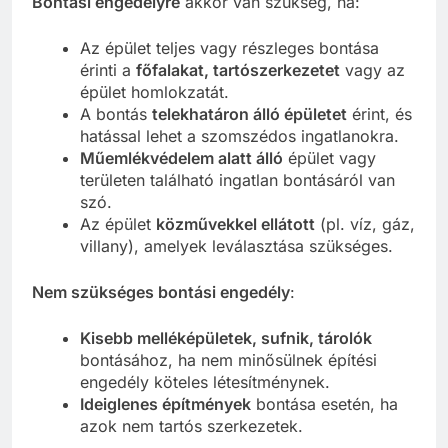
Bontási engedélyre
akkor van szükség, ha:
Az épület teljes vagy részleges bontása
érinti a
főfalakat, tartószerkezetet
vagy az
épület homlokzatát.
A bontás
telekhatáron álló épületet
érint, és
hatással lehet a szomszédos ingatlanokra.
Műemlékvédelem alatt álló
épület vagy
területen található ingatlan bontásáról van
szó.
Az épület
közművekkel ellátott
(pl. víz, gáz,
villany), amelyek leválasztása szükséges.
Nem szükséges bontási engedély
:
Kisebb melléképületek, sufnik, tárolók
bontásához, ha nem minősülnek építési
engedély köteles létesítménynek.
Ideiglenes építmények
bontása esetén, ha
azok nem tartós szerkezetek.