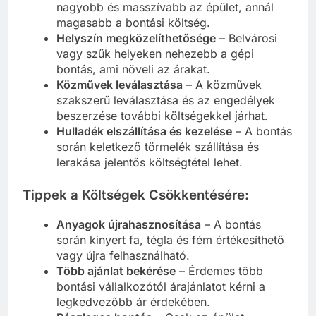
nagyobb és masszívabb az épület, annál
magasabb a bontási költség.
Helyszín megközelíthetősége
– Belvárosi
vagy szűk helyeken nehezebb a gépi
bontás, ami növeli az árakat.
Közművek leválasztása
– A közművek
szakszerű leválasztása és az engedélyek
beszerzése további költségekkel járhat.
Hulladék elszállítása és kezelése
– A bontás
során keletkező törmelék szállítása és
lerakása jelentős költségtétel lehet.
Tippek a Költségek Csökkentésére:
Anyagok újrahasznosítása
– A bontás
során kinyert fa, tégla és fém értékesíthető
vagy újra felhasználható.
Több ajánlat bekérése
– Érdemes több
bontási vállalkozótól árajánlatot kérni a
legkedvezőbb ár érdekében.