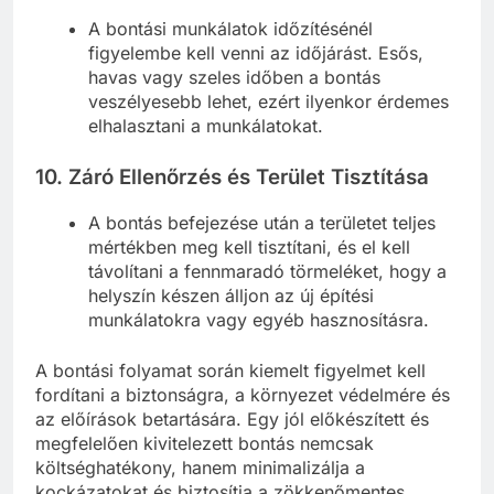
A bontási munkálatok időzítésénél
figyelembe kell venni az időjárást. Esős,
havas vagy szeles időben a bontás
veszélyesebb lehet, ezért ilyenkor érdemes
elhalasztani a munkálatokat.
10. Záró Ellenőrzés és Terület Tisztítása
A bontás befejezése után a területet teljes
mértékben meg kell tisztítani, és el kell
távolítani a fennmaradó törmeléket, hogy a
helyszín készen álljon az új építési
munkálatokra vagy egyéb hasznosításra.
A bontási folyamat során kiemelt figyelmet kell
fordítani a biztonságra, a környezet védelmére és
az előírások betartására. Egy jól előkészített és
megfelelően kivitelezett bontás nemcsak
költséghatékony, hanem minimalizálja a
kockázatokat és biztosítja a zökkenőmentes