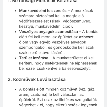
1. Biztonsági Előírások Betartása
Munkavédelmi felszerelés
– A munkások
számára biztosítani kell a megfelelő
védőfelszerelést (sisak, védőszemüveg,
kesztyű, munkavédelmi cipő).
Veszélyes anyagok azonosítása
– A bontás
előtt fel kell mérni az épületet az
azbeszt
,
ólom vagy egyéb veszélyes anyagok
szempontjából, és gondoskodni kell azok
szakszerű eltávolításáról.
Terület lezárása
– A munkaterületet el kell
keríteni, hogy illetéktelenek ne léphessenek
be, ezzel csökkentve a balesetveszélyt.
2. Közművek Leválasztása
A bontás előtt minden közművet (víz, gáz,
áram, csatorna) le kell választani az
épületről. Ezt csak az illetékes szolgáltatók
végezhetik el, hogy elkerülhetőek legyenek