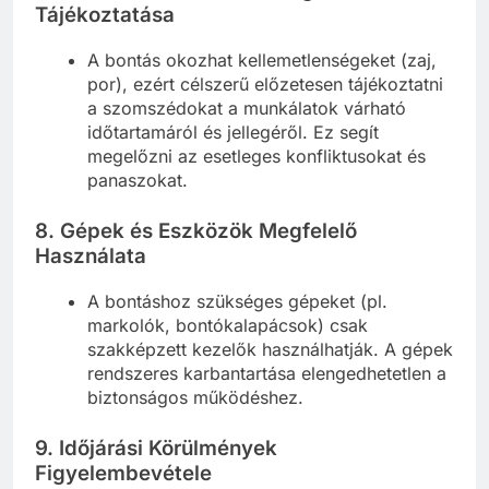
Tájékoztatása
A bontás okozhat kellemetlenségeket (zaj,
por), ezért célszerű előzetesen tájékoztatni
a szomszédokat a munkálatok várható
időtartamáról és jellegéről. Ez segít
megelőzni az esetleges konfliktusokat és
panaszokat.
8. Gépek és Eszközök Megfelelő
Használata
A bontáshoz szükséges gépeket (pl.
markolók, bontókalapácsok) csak
szakképzett kezelők használhatják. A gépek
rendszeres karbantartása elengedhetetlen a
biztonságos működéshez.
9. Időjárási Körülmények
Figyelembevétele