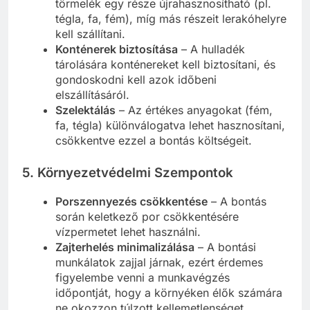
törmelék egy része újrahasznosítható (pl.
tégla, fa, fém), míg más részeit lerakóhelyre
kell szállítani.
Konténerek biztosítása
– A hulladék
tárolására konténereket kell biztosítani, és
gondoskodni kell azok időbeni
elszállításáról.
Szelektálás
– Az értékes anyagokat (fém,
fa, tégla) különválogatva lehet hasznosítani,
csökkentve ezzel a bontás költségeit.
5. Környezetvédelmi Szempontok
Porszennyezés csökkentése
– A bontás
során keletkező por csökkentésére
vízpermetet lehet használni.
Zajterhelés minimalizálása
– A bontási
munkálatok zajjal járnak, ezért érdemes
figyelembe venni a munkavégzés
időpontját, hogy a környéken élők számára
ne okozzon túlzott kellemetlenséget.