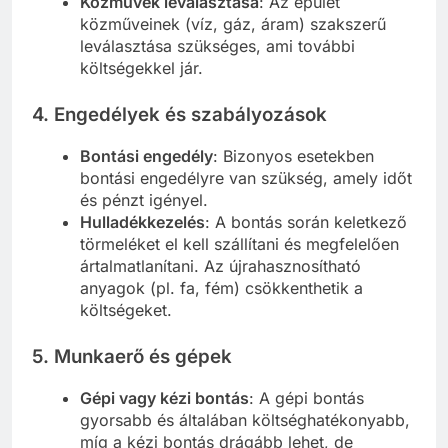
Közművek leválasztása
: Az épület
közműveinek (víz, gáz, áram) szakszerű
leválasztása szükséges, ami további
költségekkel jár.
4.
Engedélyek és szabályozások
Bontási engedély
: Bizonyos esetekben
bontási engedélyre van szükség, amely időt
és pénzt igényel.
Hulladékkezelés
: A bontás során keletkező
törmeléket el kell szállítani és megfelelően
ártalmatlanítani. Az újrahasznosítható
anyagok (pl. fa, fém) csökkenthetik a
költségeket.
5.
Munkaerő és gépek
Gépi vagy kézi bontás
: A gépi bontás
gyorsabb és általában költséghatékonyabb,
míg a kézi bontás drágább lehet, de