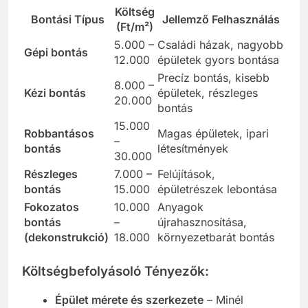
Költség
Bontási Típus
Jellemző Felhasználás
(Ft/m²)
5.000 –
Családi házak, nagyobb
Gépi bontás
12.000
épületek gyors bontása
Precíz bontás, kisebb
8.000 –
Kézi bontás
épületek, részleges
20.000
bontás
15.000
Robbantásos
Magas épületek, ipari
–
bontás
létesítmények
30.000
Részleges
7.000 –
Felújítások,
bontás
15.000
épületrészek lebontása
Fokozatos
10.000
Anyagok
bontás
–
újrahasznosítása,
(dekonstrukció)
18.000
környezetbarát bontás
Költségbefolyásoló Tényezők:
Épület mérete és szerkezete
– Minél