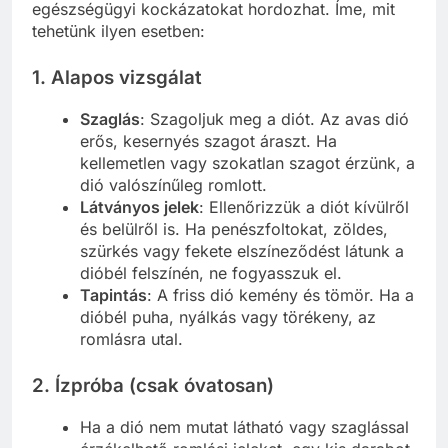
egészségügyi kockázatokat hordozhat. Íme, mit
tehetünk ilyen esetben:
1.
Alapos vizsgálat
Szaglás
: Szagoljuk meg a diót. Az avas dió
erős, kesernyés szagot áraszt. Ha
kellemetlen vagy szokatlan szagot érzünk, a
dió valószínűleg romlott.
Látványos jelek
: Ellenőrizzük a diót kívülről
és belülről is. Ha penészfoltokat, zöldes,
szürkés vagy fekete elszíneződést látunk a
dióbél felszínén, ne fogyasszuk el.
Tapintás
: A friss dió kemény és tömör. Ha a
dióbél puha, nyálkás vagy törékeny, az
romlásra utal.
2.
Ízpróba (csak óvatosan)
Ha a dió nem mutat látható vagy szaglással