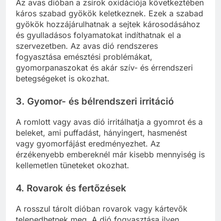
Az avas dióban a zsírok oxidációja következtében
káros szabad gyökök keletkeznek. Ezek a szabad
gyökök hozzájárulhatnak a sejtek károsodásához
és gyulladásos folyamatokat indíthatnak el a
szervezetben. Az avas dió rendszeres
fogyasztása emésztési problémákat,
gyomorpanaszokat és akár szív- és érrendszeri
betegségeket is okozhat.
3.
Gyomor- és bélrendszeri irritáció
A romlott vagy avas dió irritálhatja a gyomrot és a
beleket, ami puffadást, hányingert, hasmenést
vagy gyomorfájást eredményezhet. Az
érzékenyebb embereknél már kisebb mennyiség is
kellemetlen tüneteket okozhat.
4.
Rovarok és fertőzések
A rosszul tárolt dióban rovarok vagy kártevők
telepedhetnek meg. A dió fogyasztása ilyen