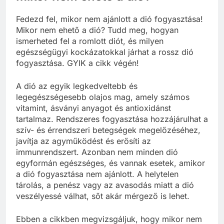
Fedezd fel, mikor nem ajánlott a dió fogyasztása!
Mikor nem ehető a dió? Tudd meg, hogyan
ismerheted fel a romlott diót, és milyen
egészségügyi kockázatokkal járhat a rossz dió
fogyasztása. GYIK a cikk végén!
A dió az egyik legkedveltebb és
legegészségesebb olajos mag, amely számos
vitamint, ásványi anyagot és antioxidánst
tartalmaz. Rendszeres fogyasztása hozzájárulhat a
szív- és érrendszeri betegségek megelőzéséhez,
javítja az agyműködést és erősíti az
immunrendszert. Azonban nem minden dió
egyformán egészséges, és vannak esetek, amikor
a dió fogyasztása nem ajánlott. A helytelen
tárolás, a penész vagy az avasodás miatt a dió
veszélyessé válhat, sőt akár mérgező is lehet.
Ebben a cikkben megvizsgáljuk, hogy mikor nem