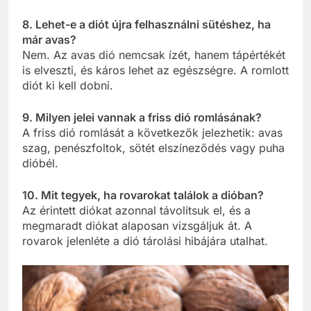
8. Lehet-e a diót újra felhasználni sütéshez, ha
már avas?
Nem. Az avas dió nemcsak ízét, hanem tápértékét
is elveszti, és káros lehet az egészségre. A romlott
diót ki kell dobni.
9. Milyen jelei vannak a friss dió romlásának?
A friss dió romlását a következők jelezhetik: avas
szag, penészfoltok, sötét elszíneződés vagy puha
dióbél.
10. Mit tegyek, ha rovarokat találok a dióban?
Az érintett diókat azonnal távolítsuk el, és a
megmaradt diókat alaposan vizsgáljuk át. A
rovarok jelenléte a dió tárolási hibájára utalhat.