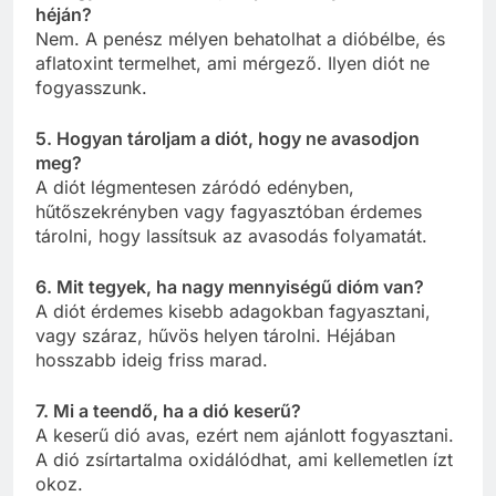
héján?
Nem. A penész mélyen behatolhat a dióbélbe, és
aflatoxint termelhet, ami mérgező. Ilyen diót ne
fogyasszunk.
5. Hogyan tároljam a diót, hogy ne avasodjon
meg?
A diót légmentesen záródó edényben,
hűtőszekrényben vagy fagyasztóban érdemes
tárolni, hogy lassítsuk az avasodás folyamatát.
6. Mit tegyek, ha nagy mennyiségű dióm van?
A diót érdemes kisebb adagokban fagyasztani,
vagy száraz, hűvös helyen tárolni. Héjában
hosszabb ideig friss marad.
7. Mi a teendő, ha a dió keserű?
A keserű dió avas, ezért nem ajánlott fogyasztani.
A dió zsírtartalma oxidálódhat, ami kellemetlen ízt
okoz.