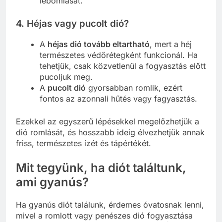
lebomlását.
4.
Héjas vagy pucolt dió?
A
héjas dió tovább eltartható
, mert a héj
természetes védőrétegként funkcionál. Ha
tehetjük, csak közvetlenül a fogyasztás előtt
pucoljuk meg.
A
pucolt dió
gyorsabban romlik, ezért
fontos az azonnali hűtés vagy fagyasztás.
Ezekkel az egyszerű lépésekkel megelőzhetjük a
dió romlását, és hosszabb ideig élvezhetjük annak
friss, természetes ízét és tápértékét.
Mit tegyünk, ha diót találtunk,
ami gyanús?
Ha gyanús diót találunk, érdemes óvatosnak lenni,
mivel a romlott vagy penészes dió fogyasztása