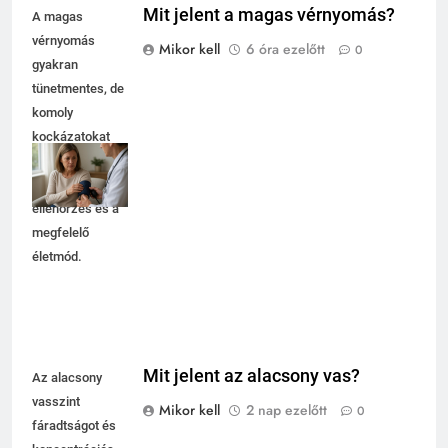
Mit jelent a magas vérnyomás?
A magas
vérnyomás
Mikor kell
6 óra ezelőtt
0
gyakran
tünetmentes, de
komoly
kockázatokat
rejt. Fontos a
rendszeres
ellenőrzés és a
megfelelő
életmód.
Mit jelent az alacsony vas?
Az alacsony
vasszint
Mikor kell
2 nap ezelőtt
0
fáradtságot és