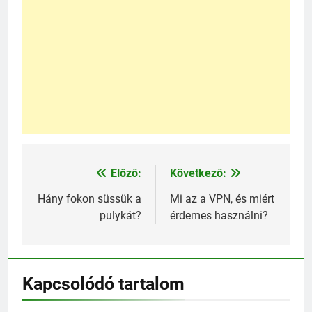
Előző:
Következő:
Bejegyzés
navigáció
Hány fokon süssük a
Mi az a VPN, és miért
pulykát?
érdemes használni?
Kapcsolódó tartalom