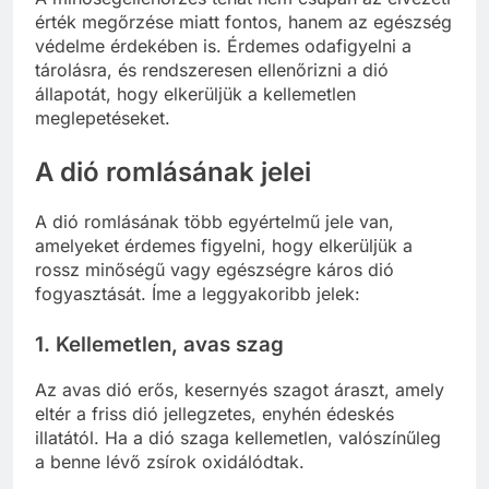
érték megőrzése miatt fontos, hanem az egészség
védelme érdekében is. Érdemes odafigyelni a
tárolásra, és rendszeresen ellenőrizni a dió
állapotát, hogy elkerüljük a kellemetlen
meglepetéseket.
A dió romlásának jelei
A dió romlásának több egyértelmű jele van,
amelyeket érdemes figyelni, hogy elkerüljük a
rossz minőségű vagy egészségre káros dió
fogyasztását. Íme a leggyakoribb jelek:
1.
Kellemetlen, avas szag
Az avas dió erős, kesernyés szagot áraszt, amely
eltér a friss dió jellegzetes, enyhén édeskés
illatától. Ha a dió szaga kellemetlen, valószínűleg
a benne lévő zsírok oxidálódtak.