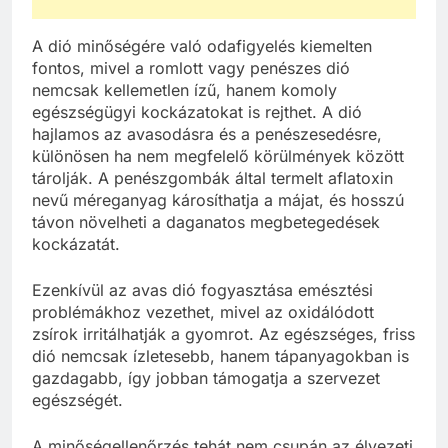
A dió minőségére való odafigyelés kiemelten
fontos, mivel a romlott vagy penészes dió
nemcsak kellemetlen ízű, hanem komoly
egészségügyi kockázatokat is rejthet. A dió
hajlamos az avasodásra és a penészesedésre,
különösen ha nem megfelelő körülmények között
tárolják. A penészgombák által termelt aflatoxin
nevű méreganyag károsíthatja a májat, és hosszú
távon növelheti a daganatos megbetegedések
kockázatát.
Ezenkívül az avas dió fogyasztása emésztési
problémákhoz vezethet, mivel az oxidálódott
zsírok irritálhatják a gyomrot. Az egészséges, friss
dió nemcsak ízletesebb, hanem tápanyagokban is
gazdagabb, így jobban támogatja a szervezet
egészségét.
A minőségellenőrzés tehát nem csupán az élvezeti