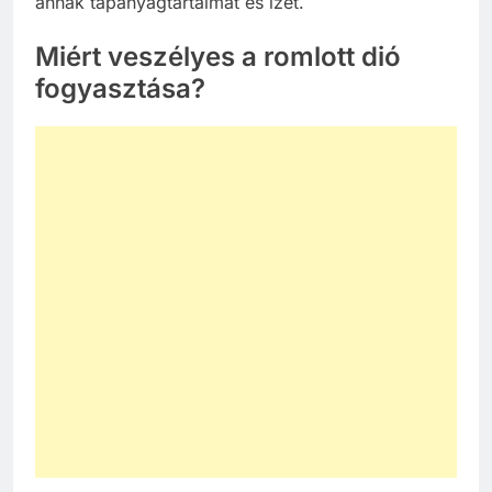
annak tápanyagtartalmát és ízét.
Miért veszélyes a romlott dió
fogyasztása?