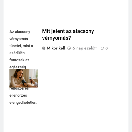
Mit jelent az alacsony
Az alacsony
vérnyomás?
vérnyomás
tünetei, mint a
Mikor kell
6 nap ezelőtt
0
szédülés,
fontosak az
egészség
megőrzésében,
ezért a
rendszeres
ellenőrzés
elengedhetetlen.