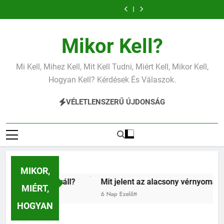
Mit jelent az
Mit jelent a
Ugrás
alacsony
magas
Mit jelent az
Miért fáj a váll?
vérnyomás?
vérnyomás?
a
alacsony vas?
Mit jelent az
Mit jelent a
alacsony
magas
Mit jelent az
Miért fáj a váll?
tartalomra
vérnyomás?
vérnyomás?
alacsony vas?
Mit jelent az
Mikor Kell?
alacsony
vérnyomás?
Mi Kell, Mihez Kell, Mit Kell Tudni, Miért Kell, Mikor Kell,
Hogyan Kell? Kérdések És Válaszok.
VÉLETLENSZERŰ ÚJDONSÁG
MIKOR,
t fáj a váll?
Mit jelent az alacsony vérnyomás?
Mi
MIÉRT,
 Ezelőtt
6 Nap Ezelőtt
1 H
HOGYAN