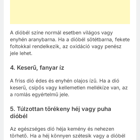
A dióbél színe normál esetben világos vagy
enyhén aranybarna. Ha a dióbél sötétbarna, fekete
foltokkal rendelkezik, az oxidáció vagy penész
jele lehet.
4.
Keserű, fanyar íz
A friss dió édes és enyhén olajos ízű. Ha a dió
keserű, csípős vagy kellemetlen mellékíze van, az
a romlás egyértelmű jele.
5.
Túlzottan törékeny héj vagy puha
dióbél
Az egészséges dió héja kemény és nehezen
törhető. Ha a héj könnyen szétesik vagy a dióbél