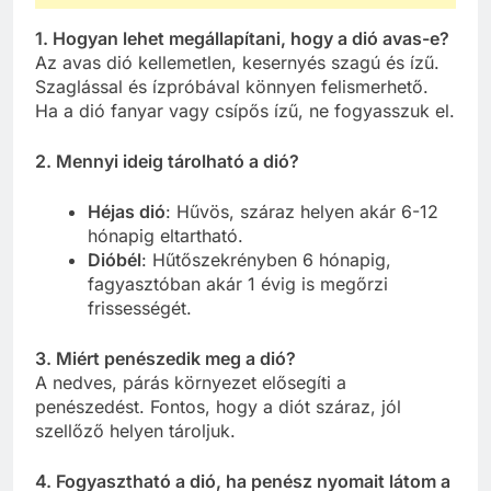
1. Hogyan lehet megállapítani, hogy a dió avas-e?
Az avas dió kellemetlen, kesernyés szagú és ízű.
Szaglással és ízpróbával könnyen felismerhető.
Ha a dió fanyar vagy csípős ízű, ne fogyasszuk el.
2. Mennyi ideig tárolható a dió?
Héjas dió
: Hűvös, száraz helyen akár 6-12
hónapig eltartható.
Dióbél
: Hűtőszekrényben 6 hónapig,
fagyasztóban akár 1 évig is megőrzi
frissességét.
3. Miért penészedik meg a dió?
A nedves, párás környezet elősegíti a
penészedést. Fontos, hogy a diót száraz, jól
szellőző helyen tároljuk.
4. Fogyasztható a dió, ha penész nyomait látom a