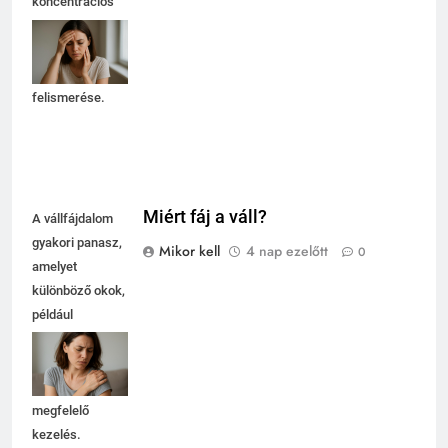
koncentrációs
nehézségeket
okozhat, ezért
fontos a tünetek
felismerése.
Miért fáj a váll?
A vállfájdalom
gyakori panasz,
Mikor kell
4 nap ezelőtt
0
amelyet
különböző okok,
például
túlterhelés vagy
sérülés okozhat.
Fontos a
megfelelő
kezelés.