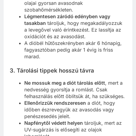
olajai gyorsan avasodnak
szobahőmérsékleten.
Légmentesen záródó edényben vagy
tasakban
tároljuk, hogy megakadályozzuk
a levegővel való érintkezést. Ez lassítja az
oxidációt és az avasodást.
A dióbél hűtőszekrényben akár 6 hónapig,
fagyasztóban pedig akár 1 évig is friss
marad.
3.
Tárolási tippek hosszú távra
Ne mossuk meg a diót tárolás előtt
, mert a
nedvesség gyorsítja a romlást. Csak
felhasználás előtt öblítsük át, ha szükséges.
Ellenőrizzük rendszeresen
a diót, hogy
időben észrevegyük az avasodás vagy
penészesedés jeleit.
Napfénytől védett helyen
tároljuk, mert az
UV-sugárzás is elősegíti az olajok