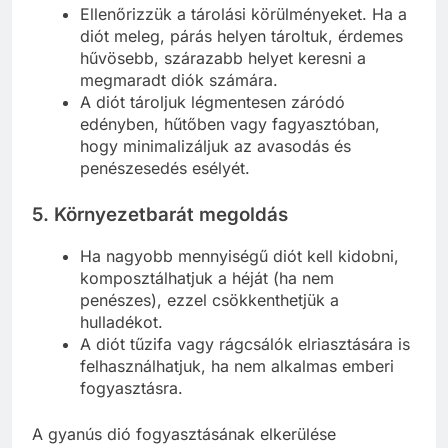
Ellenőrizzük a tárolási körülményeket. Ha a
diót meleg, párás helyen tároltuk, érdemes
hűvösebb, szárazabb helyet keresni a
megmaradt diók számára.
A diót tároljuk légmentesen záródó
edényben, hűtőben vagy fagyasztóban,
hogy minimalizáljuk az avasodás és
penészesedés esélyét.
5.
Környezetbarát megoldás
Ha nagyobb mennyiségű diót kell kidobni,
komposztálhatjuk a héját (ha nem
penészes), ezzel csökkenthetjük a
hulladékot.
A diót tűzifa vagy rágcsálók elriasztására is
felhasználhatjuk, ha nem alkalmas emberi
fogyasztásra.
A gyanús dió fogyasztásának elkerülése