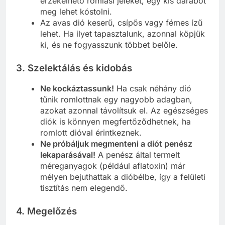
érzékelhető romlási jeleket, egy kis darabot
meg lehet kóstolni.
Az avas dió keserű, csípős vagy fémes ízű
lehet. Ha ilyet tapasztalunk, azonnal köpjük
ki, és ne fogyasszunk többet belőle.
3.
Szelektálás és kidobás
Ne kockáztassunk!
Ha csak néhány dió
tűnik romlottnak egy nagyobb adagban,
azokat azonnal távolítsuk el. Az egészséges
diók is könnyen megfertőződhetnek, ha
romlott dióval érintkeznek.
Ne próbáljuk megmenteni a diót penész
lekaparásával!
A penész által termelt
méreganyagok (például aflatoxin) már
mélyen bejuthattak a dióbélbe, így a felületi
tisztítás nem elegendő.
4.
Megelőzés