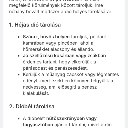
megfelelő körülmények között tároljuk. Íme
néhány bevált módszer a dió helyes tárolására:
1.
Héjas dió tárolása
Száraz, hűvös helyen
tároljuk, például
kamrában vagy pincében, ahol a
hőmérséklet alacsony és állandó.
Jó szellőzésű kosárban vagy zsákban
érdemes tartani, hogy elkerüljük a
párásodást és penészesedést.
Kerüljük a műanyag zacskót vagy légmentes
edényt, mert ezekben könnyen felgyűlik a
nedvesség, ami elősegíti a penész
kialakulását.
2.
Dióbél tárolása
A dióbelet
hűtőszekrényben vagy
fagyasztóban
ajánlott tárolni, mivel a dió