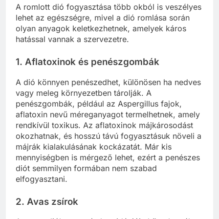
A romlott dió fogyasztása több okból is veszélyes
lehet az egészségre, mivel a dió romlása során
olyan anyagok keletkezhetnek, amelyek káros
hatással vannak a szervezetre.
1.
Aflatoxinok és penészgombák
A dió könnyen penészedhet, különösen ha nedves
vagy meleg környezetben tárolják. A
penészgombák, például az Aspergillus fajok,
aflatoxin nevű méreganyagot termelhetnek, amely
rendkívül toxikus. Az aflatoxinok májkárosodást
okozhatnak, és hosszú távú fogyasztásuk növeli a
májrák kialakulásának kockázatát. Már kis
mennyiségben is mérgező lehet, ezért a penészes
diót semmilyen formában nem szabad
elfogyasztani.
2.
Avas zsírok