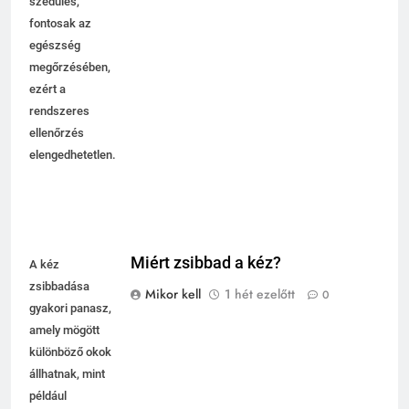
szédülés,
fontosak az
egészség
megőrzésében,
ezért a
rendszeres
ellenőrzés
elengedhetetlen.
Miért zsibbad a kéz?
A kéz
zsibbadása
Mikor kell
1 hét ezelőtt
0
gyakori panasz,
amely mögött
különböző okok
állhatnak, mint
például