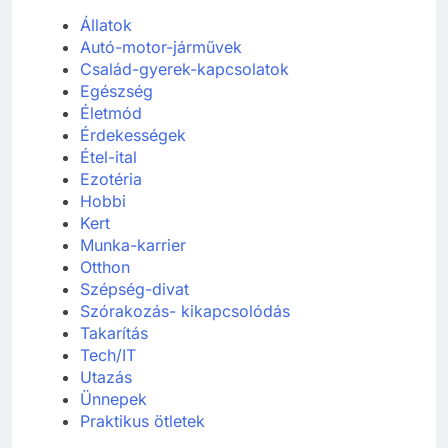
Állatok
Autó-motor-járművek
Család-gyerek-kapcsolatok
Egészség
Életmód
Érdekességek
Étel-ital
Ezotéria
Hobbi
Kert
Munka-karrier
Otthon
Szépség-divat
Szórakozás- kikapcsolódás
Takarítás
Tech/IT
Utazás
Ünnepek
Praktikus ötletek