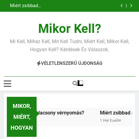
Miért zsibbad a kéz?
Ugrás
Mit jelent az alacsony vas?
a
Miért fáj a váll?
Mit jelent az alacsony vérnyomás?
tartalomra
Miért zsibbad a kéz?
Mikor Kell?
Mit jelent az alacsony vas?
Miért fáj a váll?
Mit jelent az alacsony vérnyomás?
Mi Kell, Mihez Kell, Mit Kell Tudni, Miért Kell, Mikor Kell,
Miért zsibbad a kéz?
Hogyan Kell? Kérdések És Válaszok.
VÉLETLENSZERŰ ÚJDONSÁG
MIKOR,
nt az alacsony vérnyomás?
Miért zsibbad a kéz?
Ki
MIÉRT,
t
1 Hét Ezelőtt
1 H
HOGYAN