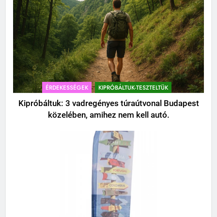
ÉRDEKESSÉGEK
KIPRÓBÁLTUK-TESZTELTÜK
Kipróbáltuk: 3 vadregényes túraútvonal Budapest
közelében, amihez nem kell autó.