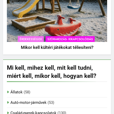
ÉRDEKESSÉGEK
SZÓRAKOZÁS- KIKAPCSOLÓDÁS
Mikor kell kültéri játékokat téliesíteni?
Mi kell, mihez kell, mit kell tudni,
miért kell, mikor kell, hogyan kell?
Állatok
(58)
Autó-motor-járművek
(53)
Család-gyerek-kapcsolatok
(130)