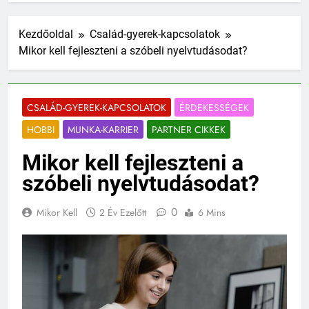
Kezdőoldal
Család-gyerek-kapcsolatok
Mikor kell fejleszteni a szóbeli nyelvtudásodat?
CSALÁD-GYEREK-KAPCSOLATOK
ÉRDEKESSÉGEK
HOBBI
MUNKA-KARRIER
PARTNER CIKKEK
Mikor kell fejleszteni a
szóbeli nyelvtudásodat?
0
Mikor Kell
2 Év Ezelőtt
6 Mins