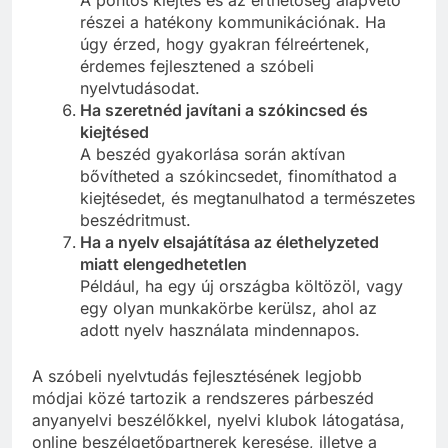
A pontos kiejtés és az érthetőség alapvető
részei a hatékony kommunikációnak. Ha
úgy érzed, hogy gyakran félreértenek,
érdemes fejlesztened a szóbeli
nyelvtudásodat.
Ha szeretnéd javítani a szókincsed és
kiejtésed
A beszéd gyakorlása során aktívan
bővítheted a szókincsedet, finomíthatod a
kiejtésedet, és megtanulhatod a természetes
beszédritmust.
Ha a nyelv elsajátítása az élethelyzeted
miatt elengedhetetlen
Például, ha egy új országba költözöl, vagy
egy olyan munkakörbe kerülsz, ahol az
adott nyelv használata mindennapos.
A szóbeli nyelvtudás fejlesztésének legjobb
módjai közé tartozik a rendszeres párbeszéd
anyanyelvi beszélőkkel, nyelvi klubok látogatása,
online beszélgetőpartnerek keresése, illetve a