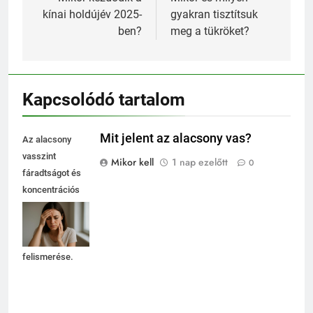
navigáció
kínai holdújév 2025-
gyakran tisztítsuk
ben?
meg a tükröket?
Kapcsolódó tartalom
Mit jelent az alacsony vas?
Az alacsony
vasszint
Mikor kell
1 nap ezelőtt
0
fáradtságot és
koncentrációs
nehézségeket
okozhat, ezért
fontos a tünetek
felismerése.