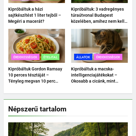
Kipróbáltuk a házi
Kipróbáltuk: 3 vadregényes
sajtkészítést 1 liter tejből –
túraútvonal Budapest
Megéri a macerát?
közelében, amihez nem kell
autó.
ÉRDEKESSÉGEK
ÉTEL-ITAL
ÁLLATOK
ÉRDEKESSÉGEK
Kipróbáltuk Gordon Ramsay
Kipróbáltuk a macska-
10 perces tésztáját –
intelligenciajátékokat –
Tényleg megvan 10 perc
Okosabb a cicánk, mint
alatt?
hittük?
Népszerű tartalom