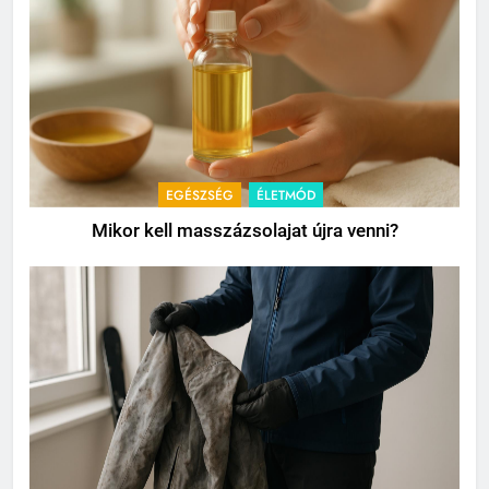
EGÉSZSÉG
ÉLETMÓD
Mikor kell masszázsolajat újra venni?