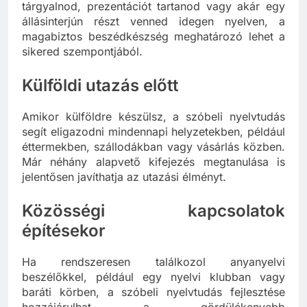
tárgyalnod, prezentációt tartanod vagy akár egy
állásinterjún részt venned idegen nyelven, a
magabiztos beszédkészség meghatározó lehet a
sikered szempontjából.
Külföldi utazás előtt
Amikor külföldre készülsz, a szóbeli nyelvtudás
segít eligazodni mindennapi helyzetekben, például
éttermekben, szállodákban vagy vásárlás közben.
Már néhány alapvető kifejezés megtanulása is
jelentősen javíthatja az utazási élményt.
Közösségi kapcsolatok
építésekor
Ha rendszeresen találkozol anyanyelvi
beszélőkkel, például egy nyelvi klubban vagy
baráti körben, a szóbeli nyelvtudás fejlesztése
hozzájárulhat a gördülékenyebb