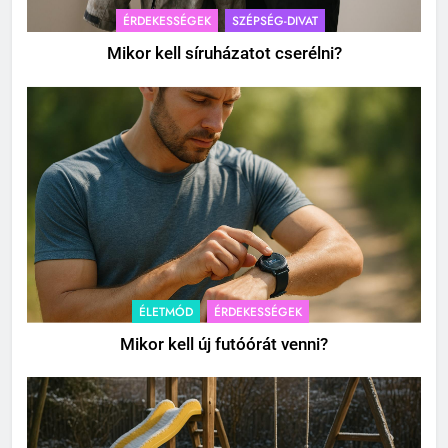
ÉRDEKESSÉGEK
SZÉPSÉG-DIVAT
Mikor kell síruházatot cserélni?
ÉLETMÓD
ÉRDEKESSÉGEK
Mikor kell új futóórát venni?