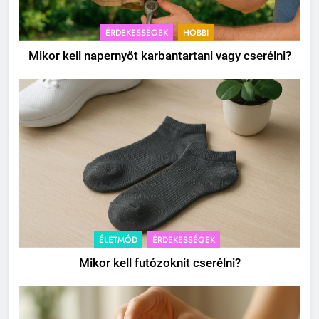
ÉRDEKESSÉGEK
HOBBI
Mikor kell napernyőt karbantartani vagy cserélni?
ÉLETMÓD
ÉRDEKESSÉGEK
Mikor kell futózoknit cserélni?