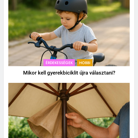
ÉRDEKESSÉGEK
HOBBI
Mikor kell gyerekbiciklit újra választani?