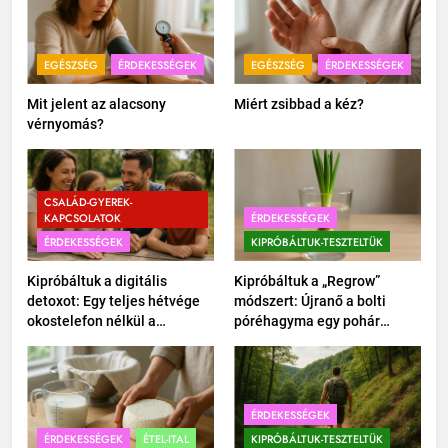
EGÉSZSÉG
ÉRDEKESSÉGEK
EGÉSZSÉG
ÉRDEKESSÉGEK
Mit jelent az alacsony
Miért zsibbad a kéz?
vérnyomás?
CSALÁD-GYEREK-
KAPCSOLATOK
ÉRDEKESSÉGEK
ÉRDEKESSÉGEK
KIPRÓBÁLTUK-TESZTELTÜK
Kipróbáltuk a digitális
Kipróbáltuk a „Regrow”
detoxot: Egy teljes hétvége
módszert: Újranő a bolti
okostelefon nélkül a
póréhagyma egy pohár
családdal.
vízben?
ÉRDEKESSÉGEK
ÉRDEKESSÉGEK
ÉTEL-ITAL
KIPRÓBÁLTUK-TESZTELTÜK