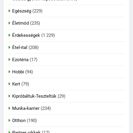
Egészség
(229)
Életmód
(235)
Érdekességek
(1 229)
Étel-ital
(208)
Ezotéria
(17)
Hobbi
(94)
Kert
(79)
Kipróbáltuk-Teszteltük
(29)
Munka-karrier
(234)
Otthon
(190)
Partner cikkek
(17)