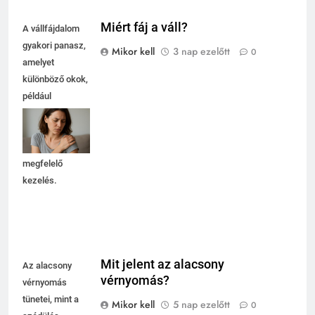
Miért fáj a váll?
A vállfájdalom
gyakori panasz,
Mikor kell
3 nap ezelőtt
0
amelyet
különböző okok,
például
túlterhelés vagy
sérülés okozhat.
Fontos a
megfelelő
kezelés.
Mit jelent az alacsony
Az alacsony
vérnyomás?
vérnyomás
tünetei, mint a
Mikor kell
5 nap ezelőtt
0