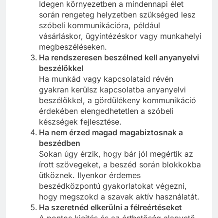
Idegen környezetben a mindennapi élet
során rengeteg helyzetben szükséged lesz
szóbeli kommunikációra, például
vásárláskor, ügyintézéskor vagy munkahelyi
megbeszéléseken.
Ha rendszeresen beszélned kell anyanyelvi
beszélőkkel
Ha munkád vagy kapcsolataid révén
gyakran kerülsz kapcsolatba anyanyelvi
beszélőkkel, a gördülékeny kommunikáció
érdekében elengedhetetlen a szóbeli
készségek fejlesztése.
Ha nem érzed magad magabiztosnak a
beszédben
Sokan úgy érzik, hogy bár jól megértik az
írott szövegeket, a beszéd során blokkokba
ütköznek. Ilyenkor érdemes
beszédközpontú gyakorlatokat végezni,
hogy megszokd a szavak aktív használatát.
Ha szeretnéd elkerülni a félreértéseket