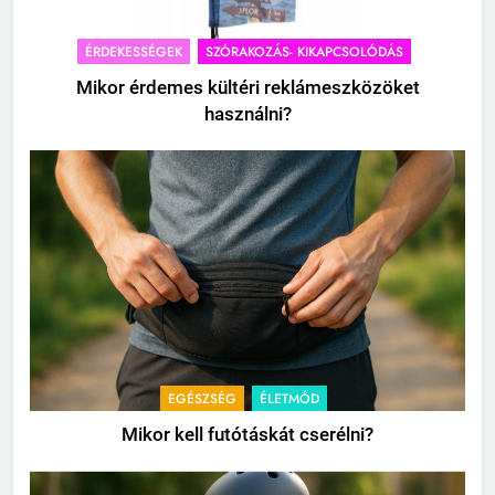
ÉRDEKESSÉGEK
SZÓRAKOZÁS- KIKAPCSOLÓDÁS
Mikor érdemes kültéri reklámeszközöket
használni?
EGÉSZSÉG
ÉLETMÓD
Mikor kell futótáskát cserélni?