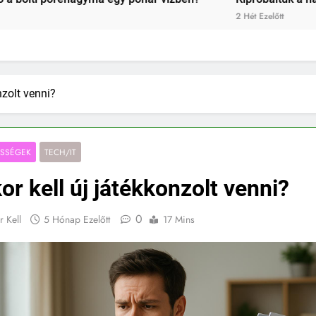
2 Hét Ezelőtt
nzolt venni?
ESSÉGEK
TECH/IT
or kell új játékkonzolt venni?
0
r Kell
5 Hónap Ezelőtt
17 Mins