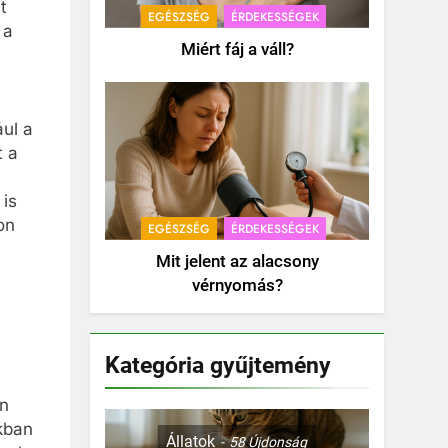
t
EGÉSZSÉG
ÉRDEKESSÉGEK
 a
Miért fáj a váll?
ául a
t a
 is
on
EGÉSZSÉG
ÉRDEKESSÉGEK
Mit jelent az alacsony
vérnyomás?
Kategória gyűjtemény
en
kban
Állatok
58
Újdonság