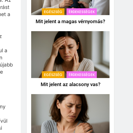
a. Az
grást
EGÉSZSÉG
ÉRDEKESSÉGEK
het a
Mit jelent a magas vérnyomás?
z
ul a
n
 újabb
re
EGÉSZSÉG
ÉRDEKESSÉGEK
Mit jelent az alacsony vas?
ény
ívül
i