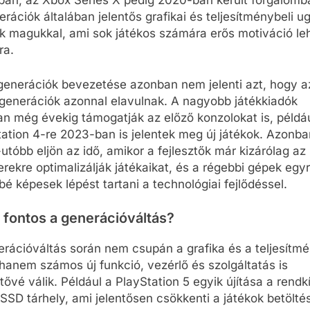
ban, az Xbox Series X pedig 2020-ban került forgalomb
erációk általában jelentős grafikai és teljesítménybeli u
k magukkal, ami sok játékos számára erős motiváció le
ra.
 generációk bevezetése azonban nem jelenti azt, hogy a
 generációk azonnal elavulnak. A nagyobb játékkiadók
n még évekig támogatják az előző konzolokat is, példá
ation 4-re 2023-ban is jelentek meg új játékok. Azonba
utóbb eljön az idő, amikor a fejlesztők már kizárólag az
rekre optimalizálják játékaikat, és a régebbi gépek egy
é képesek lépést tartani a technológiai fejlődéssel.
 fontos a generációváltás?
erációváltás során nem csupán a grafika és a teljesítm
 hanem számos új funkció, vezérlő és szolgáltatás is
tővé válik. Például a PlayStation 5 egyik újítása a rendk
SSD tárhely, ami jelentősen csökkenti a játékok betöltés