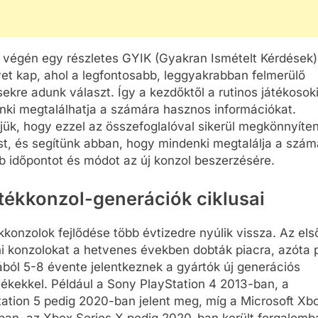
k végén egy részletes GYIK (Gyakran Ismételt Kérdések)
yet kap, ahol a legfontosabb, leggyakrabban felmerülő
ekre adunk választ. Így a kezdőktől a rutinos játékosok
nki megtalálhatja a számára hasznos információkat.
ük, hogy ezzel az összefoglalóval sikerül megkönnyíten
st, és segítünk abban, hogy mindenki megtalálja a szám
b időpontot és módot az új konzol beszerzésére.
átékkonzol-generációk ciklusai
kkonzolok fejlődése több évtizedre nyúlik vissza. Az els
ni konzolokat a hetvenes években dobták piacra, azóta 
ból 5-8 évente jelentkeznek a gyártók új generációs
ékekkel. Például a Sony PlayStation 4 2013-ban, a
tation 5 pedig 2020-ban jelent meg, míg a Microsoft Xb