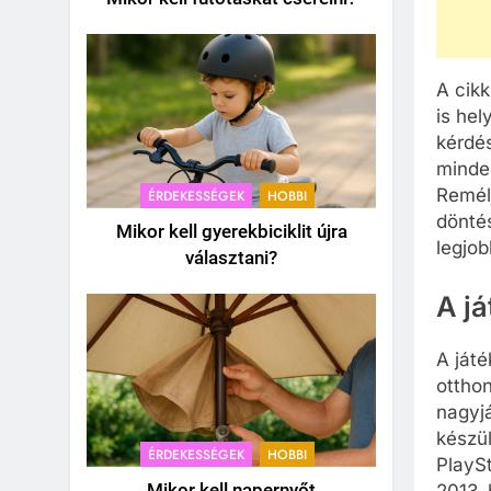
A cik
is hel
kérdés
minde
Remélj
ÉRDEKESSÉGEK
HOBBI
dönté
Mikor kell gyerekbiciklit újra
legjob
választani?
A j
A játé
ottho
nagyjá
készül
ÉRDEKESSÉGEK
HOBBI
PlayS
Mikor kell napernyőt