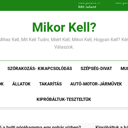
Mikor Kell?
Mihez Kell, Mit Kell Tudni, Miért Kell, Mikor Kell, Hogyan Kell? K
Válaszok.
SZÓRAKOZÁS- KIKAPCSOLÓDÁS
SZÉPSÉG-DIVAT
MU
OK
ÁLLATOK
TAKARÍTÁS
AUTÓ-MOTOR-JÁRMŰVEK
KIPRÓBÁLTUK-TESZTELTÜK
hár vízben?
Kipróbáltuk a házi sajtkészítést 1 liter tejb