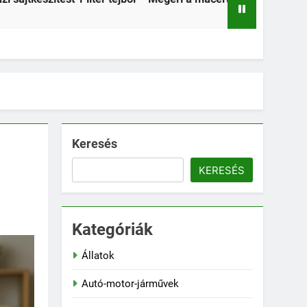
2 Hét Ezelőtt
Keresés
KERESÉS
Kategóriák
Állatok
Autó-motor-járművek