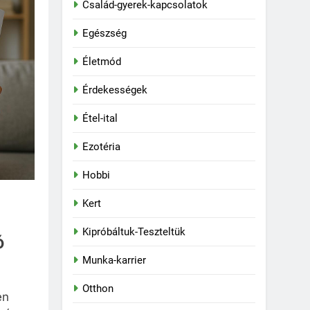
Család-gyerek-kapcsolatok
Egészség
Életmód
Érdekességek
Étel-ital
Ezotéria
Hobbi
Kert
Kipróbáltuk-Teszteltük
ó
Munka-karrier
Otthon
en