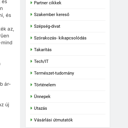
k és
Partner cikkek
an
Szakember kereső
i, és
Szépség-divat
ték az,
rűen
Szórakozás- kikapcsolódás
d-mind
Takarítás
Tech/IT
n
Természet-tudomány
a
b ár-
Történelem
Ünnepek
az új
Utazás
Vásárlási útmutatók