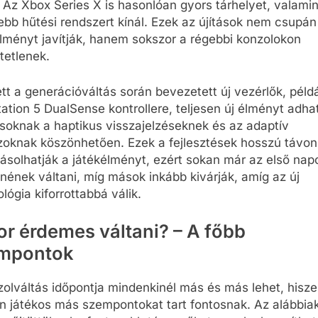
. Az Xbox Series X is hasonlóan gyors tárhelyet, valamin
tebb hűtési rendszert kínál. Ezek az újítások nem csupán
lményt javítják, hanem sokszor a régebbi konzolokon
tetlenek.
tt a generációváltás során bevezetett új vezérlők, péld
ation 5 DualSense kontrollere, teljesen új élményt adha
soknak a haptikus visszajelzéseknek és az adaptív
zoknak köszönhetően. Ezek a fejlesztések hosszú távon
ásolhatják a játékélményt, ezért sokan már az első nap
nének váltani, míg mások inkább kivárják, amíg az új
lógia kiforrottabbá válik.
or érdemes váltani? – A főbb
mpontok
olváltás időpontja mindenkinél más és más lehet, hisz
n játékos más szempontokat tart fontosnak. Az alábbia