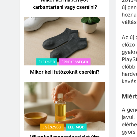
2013-
karbantartani vagy cserélni?
új gen
hozna
váltás
Az új
előző
gyakra
PlaySt
ÉLETMÓD
ÉRDEKESSÉGEK
előbb-
Mikor kell futózoknit cserélni?
hardve
kevésb
Miért
A gen
javul,
elérhe
EGÉSZSÉG
ÉLETMÓD
gyors 