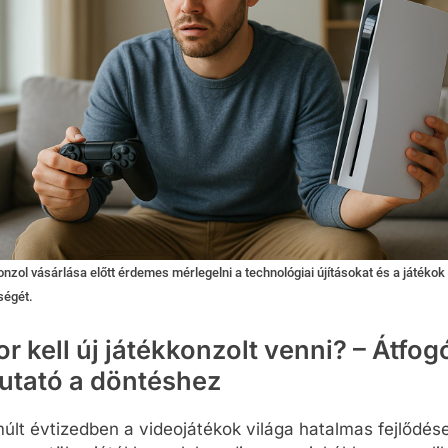
onzol vásárlása előtt érdemes mérlegelni a technológiai újításokat és a játékok
ségét.
r kell új játékkonzolt venni? – Átfog
utató a döntéshez
últ évtizedben a videojátékok világa hatalmas fejlődés