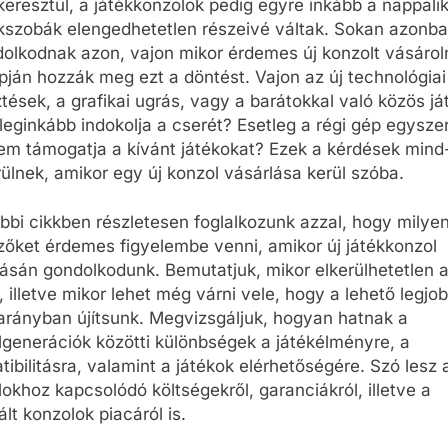
eresztül, a játékkonzolok pedig egyre inkább a nappali
kszobák elengedhetetlen részeivé váltak. Sokan azonb
olkodnak azon, vajon mikor érdemes új konzolt vásároln
pján hozzák meg ezt a döntést. Vajon az új technológiai
ztések, a grafikai ugrás, vagy a barátokkal való közös já
leginkább indokolja a cserét? Esetleg a régi gép egysze
em támogatja a kívánt játékokat? Ezek a kérdések min
ülnek, amikor egy új konzol vásárlása kerül szóba.
bbi cikkben részletesen foglalkozunk azzal, hogy milye
zőket érdemes figyelembe venni, amikor új játékkonzol
ásán gondolkodunk. Bemutatjuk, mikor elkerülhetetlen 
, illetve mikor lehet még várni vele, hogy a lehető legjob
arányban újítsunk. Megvizsgáljuk, hogyan hatnak a
lgenerációk közötti különbségek a játékélményre, a
ibilitásra, valamint a játékok elérhetőségére. Szó lesz 
okhoz kapcsolódó költségekről, garanciákról, illetve a
lt konzolok piacáról is.