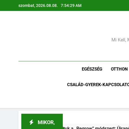
Ugrás
szombat, 2026.08.08.
7:54:31 AM
a
tartalomra
Mi Kell, 
EGÉSZSÉG
OTTHON
CSALÁD-GYEREK-KAPCSOLAT
MIKOR,
báltuk a „Regrow” módszert: Újranő a bolti póréhagyma egy po