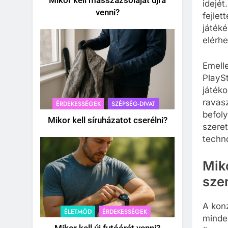
Mikor kell masszázsolajat újra
idejét
venni?
fejlet
játéké
elérhe
Emelle
PlaySt
játéko
ravas
ÉRDEKESSÉGEK
SZÉPSÉG-DIVAT
befoly
Mikor kell síruházatot cserélni?
szeret
techno
Mik
sze
A konz
ÉLETMÓD
ÉRDEKESSÉGEK
minde