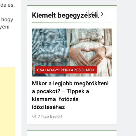
ndelés,
Kiemelt begegyzések
, hogy
yéni
SOLATOK
CSALÁD-G
CSALÁD-GYEREK-KAPCSOLATOK
ÉRDEKESS
 strapabíró
Mikor a legjobb megörökíteni
Mikor kel
yermekeknek?
a pocakot? – Tippek a
valami b
kismama fotózás
7 Nap Eze
időzítéséhez
7 Nap Ezelőtt