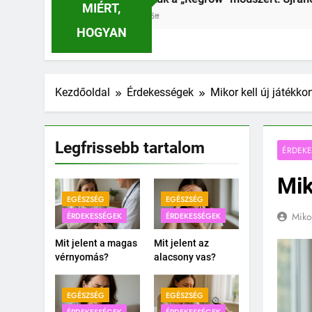
MIÉRT,
előtt
HOGYAN
Kezdőoldal
Érdekességek
Mikor kell új játékko
Legfrissebb tartalom
ÉRDEK
Mik
EGÉSZSÉG
EGÉSZSÉG
Miko
ÉRDEKESSÉGEK
ÉRDEKESSÉGEK
Mit jelent a magas
Mit jelent az
vérnyomás?
alacsony vas?
EGÉSZSÉG
EGÉSZSÉG