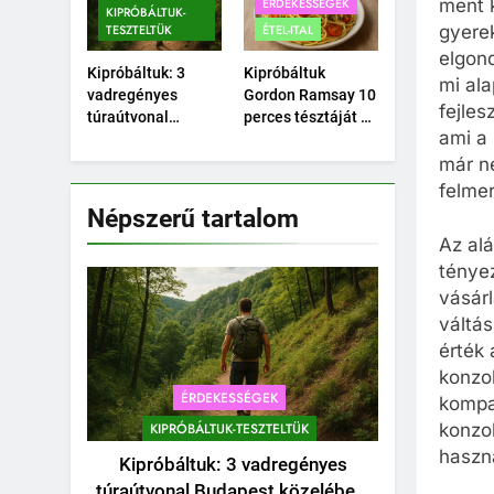
ÉRDEKESSÉGEK
ment k
KIPRÓBÁLTUK-
TESZTELTÜK
ÉTEL-ITAL
gyere
elgond
Kipróbáltuk: 3
Kipróbáltuk
mi ala
vadregényes
Gordon Ramsay 10
fejles
túraútvonal
perces tésztáját –
ami a 
Budapest
Tényleg megvan
közelében, amihez
10 perc alatt?
már n
nem kell autó.
felmer
Népszerű tartalom
Az alá
ténye
vásárl
váltás
érték 
konzo
ÉRDEKESSÉGEK
kompat
KIPRÓBÁLTUK-TESZTELTÜK
konzol
haszná
Kipróbáltuk: 3 vadregényes
túraútvonal Budapest közelében,