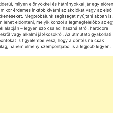
kiderül, milyen előnyökkel és hátrányokkal jár egy előre
e mikor érdemes inkább kivárni az akciókat vagy az első
kkenéseket. Megpróbálunk segítséget nyújtani abban is
 lehet eldönteni, melyik konzol a legmegfelelőbb az eg
k alapján – legyen szó családi használatról, hardcore
kről vagy alkalmi játékosokról. Az útmutató gyakorlati
ontokat is figyelembe vesz, hogy a döntés ne csak
ilag, hanem élmény szempontjából is a legjobb legyen.
CSALÁD-GYEREK-KAPCSOLATOK
CSALÁD-GYEREK-KAPC
ÉRDEKESSÉGEK
ÉRDEKESSÉGEK
an
Mikor kell légzésfigyelőt
Hogyan válasszunk
t
cserélni babáknál?
túrahátizsákot g
lik
7 Nap Ezelőtt
7 Nap Ezelőtt