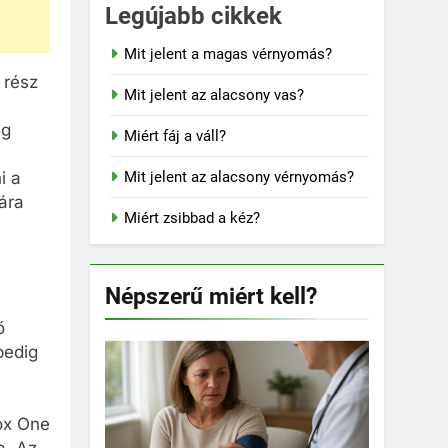
Legújabb cikkek
Mit jelent a magas vérnyomás?
 rész
Mit jelent az alacsony vas?
ig
Miért fáj a váll?
Mit jelent az alacsony vérnyomás?
i a
ára
Miért zsibbad a kéz?
Népszerű miért kell?
ő
pedig
ox One