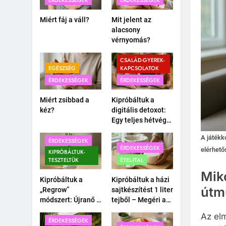
ÉRDEKESSÉGEK
ÉRDEKESSÉGEK
Miért fáj a váll?
Mit jelent az
alacsony
vérnyomás?
CSALÁD-GYEREK-
EGÉSZSÉG
KAPCSOLATOK
ÉRDEKESSÉGEK
ÉRDEKESSÉGEK
Miért zsibbad a
Kipróbáltuk a
kéz?
digitális detoxot:
Egy teljes hétvége
okostelefon nélkül
A játékk
a családdal.
ÉRDEKESSÉGEK
ÉRDEKESSÉGEK
elérhető
KIPRÓBÁLTUK-
TESZTELTÜK
ÉTEL-ITAL
Miko
Kipróbáltuk a
Kipróbáltuk a házi
útm
„Regrow”
sajtkészítést 1 liter
módszert: Újranő a
tejből – Megéri a
bolti póréhagyma
macerát?
Az elm
egy pohár vízben?
ÉRDEKESSÉGEK