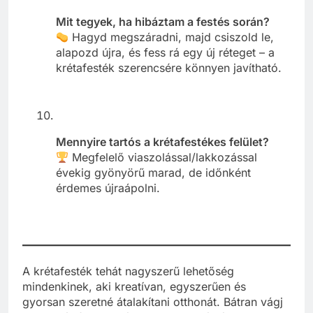
Mit tegyek, ha hibáztam a festés során?
Hagyd megszáradni, majd csiszold le,
alapozd újra, és fess rá egy új réteget – a
krétafesték szerencsére könnyen javítható.
Mennyire tartós a krétafestékes felület?
Megfelelő viaszolással/lakkozással
évekig gyönyörű marad, de időnként
érdemes újraápolni.
A krétafesték tehát nagyszerű lehetőség
mindenkinek, aki kreatívan, egyszerűen és
gyorsan szeretné átalakítani otthonát. Bátran vágj