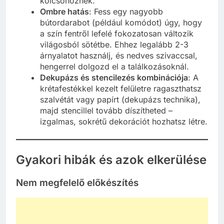
kölcsönöznek.
Ombre hatás
: Fess egy nagyobb
bútordarabot (például komódot) úgy, hogy
a szín fentről lefelé fokozatosan változik
világosból sötétbe. Ehhez legalább 2-3
árnyalatot használj, és nedves szivaccsal,
hengerrel dolgozd el a találkozásoknál.
Dekupázs és stencilezés kombinációja
: A
krétafestékkel kezelt felületre ragaszthatsz
szalvétát vagy papírt (dekupázs technika),
majd stencillel tovább díszítheted –
izgalmas, sokrétű dekorációt hozhatsz létre.
Gyakori hibák és azok elkerülése
Nem megfelelő előkészítés