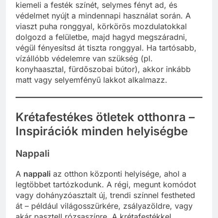
kiemeli a festék színét, selymes fényt ad, és
védelmet nyújt a mindennapi használat során. A
viaszt puha ronggyal, körkörös mozdulatokkal
dolgozd a felületbe, majd hagyd megszáradni,
végül fényesítsd át tiszta ronggyal. Ha tartósabb,
vízállóbb védelemre van szükség (pl.
konyhaasztal, fürdőszobai bútor), akkor inkább
matt vagy selyemfényű lakkot alkalmazz.
Krétafestékes ötletek otthonra –
Inspirációk minden helyiségbe
Nappali
A
nappali
az otthon központi helyisége, ahol a
legtöbbet tartózkodunk. A régi, megunt komódot
vagy dohányzóasztalt új, trendi színnel festheted
át – például világosszürkére, zsályazöldre, vagy
akár pasztell rózsaszínre. A krétafestékkel