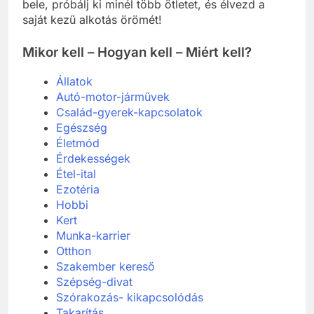
bele, próbálj ki minél több ötletet, és élvezd a
saját kezű alkotás örömét!
Mikor kell – Hogyan kell – Miért kell?
Állatok
Autó-motor-járművek
Család-gyerek-kapcsolatok
Egészség
Életmód
Érdekességek
Étel-ital
Ezotéria
Hobbi
Kert
Munka-karrier
Otthon
Szakember kereső
Szépség-divat
Szórakozás- kikapcsolódás
Takarítás