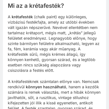
Mi az a krétafesték?
A
krétafesték
(chalk paint) egy különleges,
vízbázisú festékfajta, amely az utóbbi években
vált igazán népszerűvé. Nevével ellentétben nem
tartalmaz krétaport, mégis matt, „krétás” jellegű
felületet eredményez. Legnagyobb előnye, hogy
szinte bármilyen felületre alkalmazható, legyen az
fa, fém, kerámia vagy akár műanyag. A
krétafesték sűrű, mégis krémes állagú, így
könnyen kenhető, gyorsan szárad, és a legtöbb
esetben nincs szükség alapozásra vagy
csiszolásra a festés előtt.
A krétafestéknek számtalan előnye van. Nemcsak
rendkívül
könnyen használható
, hanem a kezdők
számára is remek választás, mert a hibák könnyen
javíthatók, sőt, a rusztikus, vintage stílushoz
kifejezetten jól illik a kissé egyenetlen, antikolt
felület. A festék szagtalan, gyorsan szárad, és