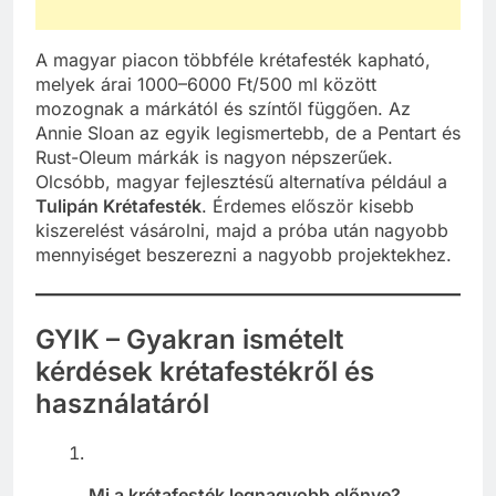
A magyar piacon többféle krétafesték kapható,
melyek árai 1000–6000 Ft/500 ml között
mozognak a márkától és színtől függően. Az
Annie Sloan az egyik legismertebb, de a Pentart és
Rust-Oleum márkák is nagyon népszerűek.
Olcsóbb, magyar fejlesztésű alternatíva például a
Tulipán Krétafesték
. Érdemes először kisebb
kiszerelést vásárolni, majd a próba után nagyobb
mennyiséget beszerezni a nagyobb projektekhez.
GYIK – Gyakran ismételt
kérdések krétafestékről és
használatáról
Mi a krétafesték legnagyobb előnye?