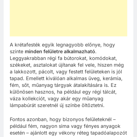
A krétafesték egyik legnagyobb előnye, hogy
szinte
minden felületre alkalmazható
.
Leggyakrabban régi fa bútorokat, komódokat,
székeket, asztalokat újítanak fel vele, hiszen még
a lakkozott, pácolt, vagy festett felületeken is jól
tapad. Emellett kiválóan alkalmas üveg, kerámia,
fém, sőt, műanyag tárgyak átalakítására is. Ez
különösen hasznos, ha például egy régi tálcát,
váza kollekciót, vagy akár egy műanyag
lámpabúrát szeretnél új színbe öltöztetni.
Fontos azonban, hogy bizonyos felületeknél –
például fém, nagyon sima vagy fényes anyagok
esetén – ajánlott egy vékony réteg tapadóalapozót