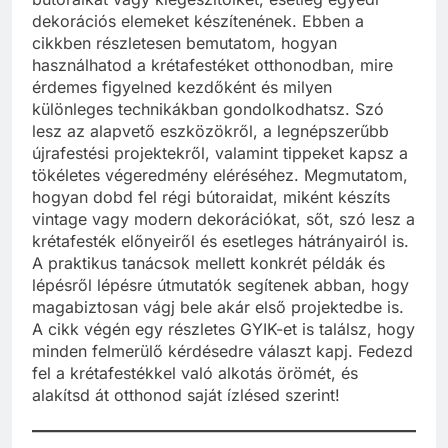
dekorációs elemeket készítenének. Ebben a
cikkben részletesen bemutatom, hogyan
használhatod a krétafestéket otthonodban, mire
érdemes figyelned kezdőként és milyen
különleges technikákban gondolkodhatsz. Szó
lesz az alapvető eszközökről, a legnépszerűbb
újrafestési projektekről, valamint tippeket kapsz a
tökéletes végeredmény eléréséhez. Megmutatom,
hogyan dobd fel régi bútoraidat, miként készíts
vintage vagy modern dekorációkat, sőt, szó lesz a
krétafesték előnyeiről és esetleges hátrányairól is.
A praktikus tanácsok mellett konkrét példák és
lépésről lépésre útmutatók segítenek abban, hogy
magabiztosan vágj bele akár első projektedbe is.
A cikk végén egy részletes GYIK-et is találsz, hogy
minden felmerülő kérdésedre választ kapj. Fedezd
fel a krétafestékkel való alkotás örömét, és
alakítsd át otthonod saját ízlésed szerint!