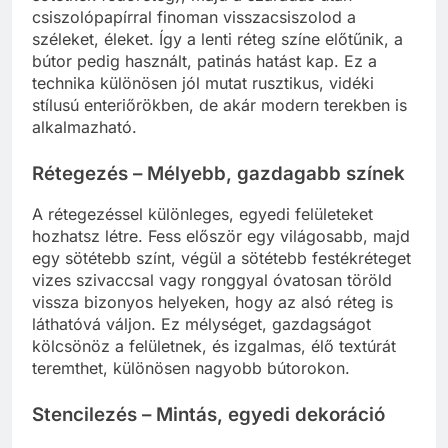
csiszolópapírral finoman visszacsiszolod a
széleket, éleket. Így a lenti réteg színe előtűnik, a
bútor pedig használt, patinás hatást kap. Ez a
technika különösen jól mutat rusztikus, vidéki
stílusú enteriőrökben, de akár modern terekben is
alkalmazható.
Rétegezés – Mélyebb, gazdagabb színek
A rétegezéssel különleges, egyedi felületeket
hozhatsz létre. Fess először egy világosabb, majd
egy sötétebb színt, végül a sötétebb festékréteget
vizes szivaccsal vagy ronggyal óvatosan töröld
vissza bizonyos helyeken, hogy az alsó réteg is
láthatóvá váljon. Ez mélységet, gazdagságot
kölcsönöz a felületnek, és izgalmas, élő textúrát
teremthet, különösen nagyobb bútorokon.
Stencilezés – Mintás, egyedi dekoráció