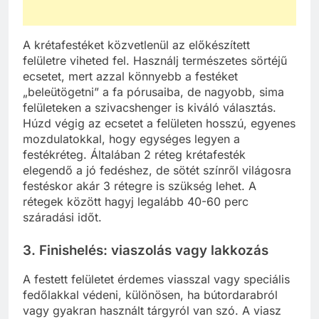
A krétafestéket közvetlenül az előkészített
felületre viheted fel. Használj természetes sörtéjű
ecsetet, mert azzal könnyebb a festéket
„beleütögetni” a fa pórusaiba, de nagyobb, sima
felületeken a szivacshenger is kiváló választás.
Húzd végig az ecsetet a felületen hosszú, egyenes
mozdulatokkal, hogy egységes legyen a
festékréteg. Általában 2 réteg krétafesték
elegendő a jó fedéshez, de sötét színről világosra
festéskor akár 3 rétegre is szükség lehet. A
rétegek között hagyj legalább 40-60 perc
száradási időt.
3. Finishelés: viaszolás vagy lakkozás
A festett felületet érdemes viasszal vagy speciális
fedőlakkal védeni, különösen, ha bútordarabról
vagy gyakran használt tárgyról van szó. A viasz