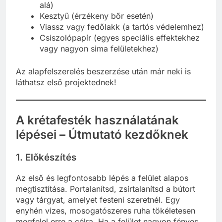
alá)
Kesztyű (érzékeny bőr esetén)
Viassz vagy fedőlakk (a tartós védelemhez)
Csiszolópapír (egyes speciális effektekhez
vagy nagyon sima felületekhez)
Az alapfelszerelés beszerzése után már neki is
láthatsz első projektednek!
A krétafesték használatának
lépései – Útmutató kezdőknek
1. Előkészítés
Az első és legfontosabb lépés a felület alapos
megtisztítása. Portalanítsd, zsírtalanítsd a bútort
vagy tárgyat, amelyet festeni szeretnél. Egy
enyhén vizes, mosogatószeres ruha tökéletesen
megfelel erre a célra. Ha a felület nagyon fényes,