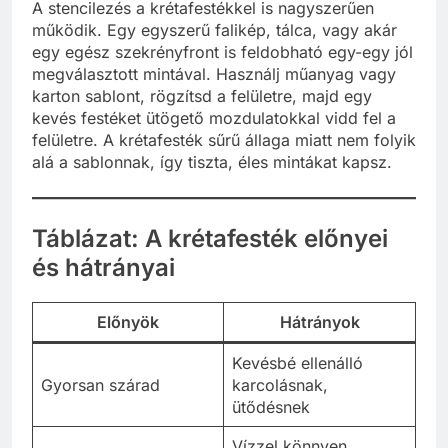
A stencilezés a krétafestékkel is nagyszerűen
működik. Egy egyszerű falikép, tálca, vagy akár
egy egész szekrényfront is feldobható egy-egy jól
megválasztott mintával. Használj műanyag vagy
karton sablont, rögzítsd a felületre, majd egy
kevés festéket ütögető mozdulatokkal vidd fel a
felületre. A krétafesték sűrű állaga miatt nem folyik
alá a sablonnak, így tiszta, éles mintákat kapsz.
Táblázat: A krétafesték előnyei
és hátrányai
Előnyök
Hátrányok
Kevésbé ellenálló
Gyorsan szárad
karcolásnak,
ütődésnek
Vízzel könnyen