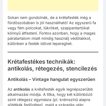
Sokan nem gondolnák, de a krétafesték még a
fürdőszobában is jól használható! Az egyszerű fa
vagy fém polcokat, tükröket, szappantartókat
könnyű átfesteni. Fontos azonban, hogy a magas
páratartalom miatt mindig használj védőlakkot,
különben a festék idővel lepereghet.
Krétafestékes technikák:
antikolás, rétegezés, stencilezés
Antikolás – Vintage hangulat egyszerűen
Az
antikolás
a krétafesték egyik legnépszerűbb
alkalmazási módja. A titka, hogy két különböző
színt rétegezz egymásra (pl. krémszínű alapra
sötétkék fedőréteg), majd a száradás után