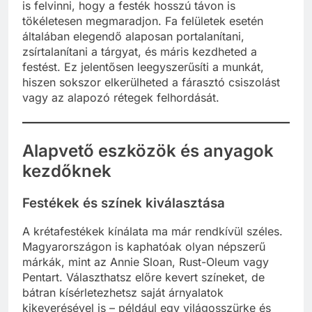
is felvinni, hogy a festék hosszú távon is
tökéletesen megmaradjon. Fa felületek esetén
általában elegendő alaposan portalanítani,
zsírtalanítani a tárgyat, és máris kezdheted a
festést. Ez jelentősen leegyszerűsíti a munkát,
hiszen sokszor elkerülheted a fárasztó csiszolást
vagy az alapozó rétegek felhordását.
Alapvető eszközök és anyagok
kezdőknek
Festékek és színek kiválasztása
A krétafestékek kínálata ma már rendkívül széles.
Magyarországon is kaphatóak olyan népszerű
márkák, mint az Annie Sloan, Rust-Oleum vagy
Pentart. Választhatsz előre kevert színeket, de
bátran kísérletezhetsz saját árnyalatok
kikeverésével is – például egy világosszürke és