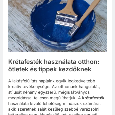
Krétafesték használata otthon:
ötletek és tippek kezdőknek
A lakásfelújítás napjaink egyik legkedveltebb
kreatív tevékenysége. Az otthonunk hangulatát,
stílusát néhány egyszerű, mégis látványos
megoldással teljesen megújíthatjuk. A
krétafesték
használata kiváló lehetőség mindazok számára,
akik szeretnék saját kezűleg szebbé varázsolni
bútoraikat vagy kiegészítőiket, esetleg egyedi