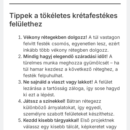
Tippek a tökéletes krétafestékes
felülethez
Vékony rétegekben dolgozz!
A túl vastagon
felvitt festék csomós, egyenetlen lesz, ezért
inkább több vékony rétegben dolgozz.
Mindig hagyj elegendő száradási időt!
A
türelmes munka meghozza gyümölcsét – ha
túl hamar kezdesz a következő réteghez, a
festék felpuhulhat.
Ne sajnáld a viaszt vagy lakkot!
A felület
lezárása a tartósság záloga, így sose hagyd
ki ezt a lépést.
Játssz a színekkel!
Bátran rétegezz
különböző árnyalatokat, így egyedi,
személyre szabott felületeket készíthetsz.
Kezdd kisebb tárgyakkal!
Első projektnek
válassz egy kisebb tálcát, képkeretet vagy