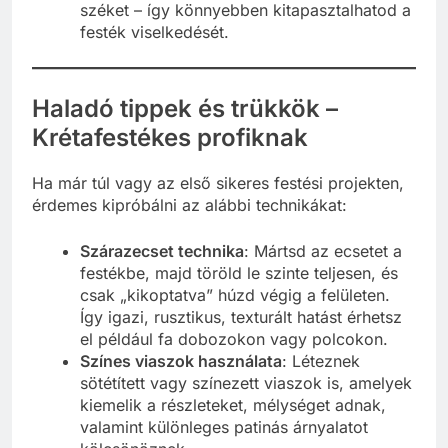
széket – így könnyebben kitapasztalhatod a
festék viselkedését.
Haladó tippek és trükkök –
Krétafestékes profiknak
Ha már túl vagy az első sikeres festési projekten,
érdemes kipróbálni az alábbi technikákat:
Szárazecset technika
: Mártsd az ecsetet a
festékbe, majd töröld le szinte teljesen, és
csak „kikoptatva” húzd végig a felületen.
Így igazi, rusztikus, texturált hatást érhetsz
el például fa dobozokon vagy polcokon.
Színes viaszok használata
: Léteznek
sötétített vagy színezett viaszok is, amelyek
kiemelik a részleteket, mélységet adnak,
valamint különleges patinás árnyalatot