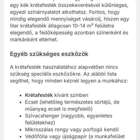
egy kék krétafesték összekeverésével különleges,
egyedi színárnyalatot alkothatsz. Fontos, hogy
mindig elegendő mennyiséget vásárolj, hiszen egy
liter krétafesték átlagosan 10-14 m² felületre
elegendő, a fedőképesség azonban színenként és
márkánként eltérhet.
Egyéb szükséges eszközök
A krétafesték használatához alapvetően nincs
szükség speciális eszközökre. Az alábbi lista
segíthet, hogy minden kéznél legyen a munkához:
Krétafesték
kívánt színben
Ecset (lehetőleg természetes sörtéjű, de
műanyag ecset is megfelelő)
Szivacshenger (nagyobb, egyenletes
felületekhez)
Mikroszálas rongy vagy porfogó kendő
Védőfólia vagy újságpapír (a munkafelület