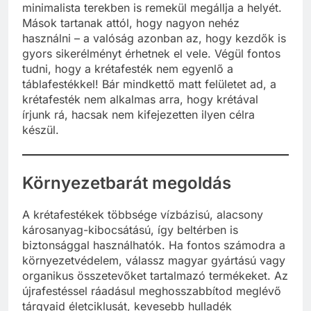
minimalista terekben is remekül megállja a helyét.
Mások tartanak attól, hogy nagyon nehéz
használni – a valóság azonban az, hogy kezdők is
gyors sikerélményt érhetnek el vele. Végül fontos
tudni, hogy a krétafesték nem egyenlő a
táblafestékkel! Bár mindkettő matt felületet ad, a
krétafesték nem alkalmas arra, hogy krétával
írjunk rá, hacsak nem kifejezetten ilyen célra
készül.
Környezetbarát megoldás
A krétafestékek többsége vízbázisú, alacsony
károsanyag-kibocsátású, így beltérben is
biztonsággal használhatók. Ha fontos számodra a
környezetvédelem, válassz magyar gyártású vagy
organikus összetevőket tartalmazó termékeket. Az
újrafestéssel ráadásul meghosszabbítod meglévő
tárgyaid életciklusát, kevesebb hulladék