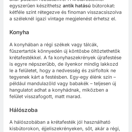
egyszerűen készíthetsz
antik hatású
bútorokat:
kétféle színt rétegezve és finoman visszacsiszolva
a széleknél igazi vintage megjelenést érhetsz el.
Konyha
A konyhában a régi székek vagy tálcák,
fűszertartók könnyedén új köntösbe öltöztethetők
krétafestékkel. A fa konyhaszekrények újrafestése
is egyre népszerűbb, de ilyenkor mindig lakkozd
le a felületet, hogy a nedvesség és zsírfoltok ne
tegyenek kárt a festésben. Egy-egy élénk szín –
például mandulazöld vagy babakék – teljesen új
hangulatot adhat a konyhádnak, miközben a
felület visszafogott, matt marad.
Hálószoba
A hálószobában a krétafesték jól használható
kisbútorokon, éjjeliszekrényeken, sőt, akár a régi,