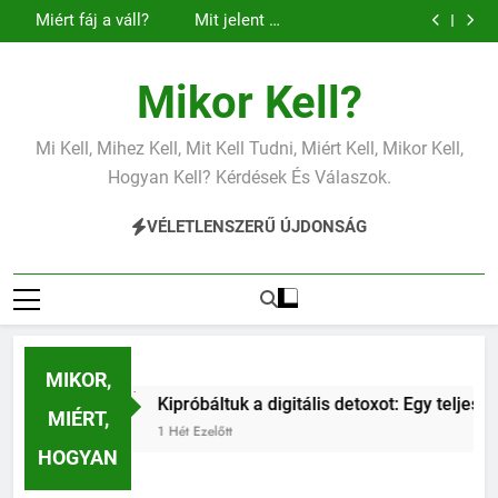
Miért zsibbad a
Mit jelent az
Ugrás
kéz?
alacsony vas?
Miért fáj a váll?
Mit jelent az
a
alacsony
Miért zsibbad a
Mit jelent az
vérnyomás?
kéz?
alacsony vas?
Miért fáj a váll?
Mit jelent az
tartalomra
alacsony
Miért zsibbad a
Mikor Kell?
vérnyomás?
kéz?
Mi Kell, Mihez Kell, Mit Kell Tudni, Miért Kell, Mikor Kell,
Hogyan Kell? Kérdések És Válaszok.
VÉLETLENSZERŰ ÚJDONSÁG
MIKOR,
Kipróbáltuk a digitális detoxot: Egy teljes hétvége okostelefon
MIÉRT,
1 Hét Ezelőtt
HOGYAN