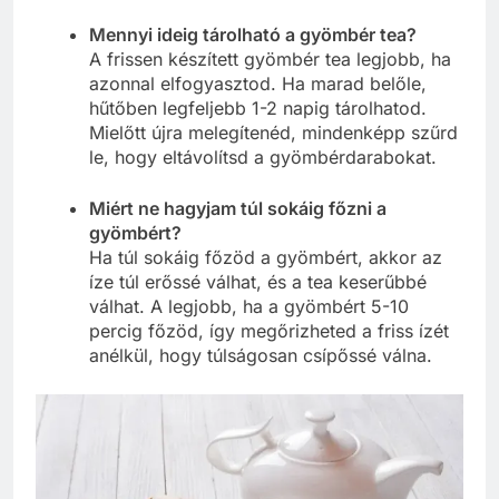
Mennyi ideig tárolható a gyömbér tea?
A frissen készített gyömbér tea legjobb, ha
azonnal elfogyasztod. Ha marad belőle,
hűtőben legfeljebb 1-2 napig tárolhatod.
Mielőtt újra melegítenéd, mindenképp szűrd
le, hogy eltávolítsd a gyömbérdarabokat.
Miért ne hagyjam túl sokáig főzni a
gyömbért?
Ha túl sokáig főzöd a gyömbért, akkor az
íze túl erőssé válhat, és a tea keserűbbé
válhat. A legjobb, ha a gyömbért 5-10
percig főzöd, így megőrizheted a friss ízét
anélkül, hogy túlságosan csípőssé válna.