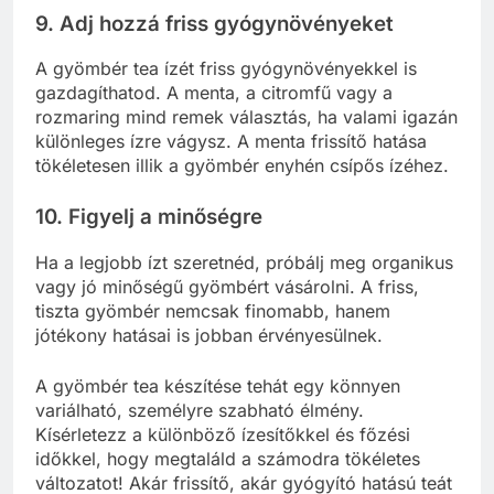
9. Adj hozzá friss gyógynövényeket
A gyömbér tea ízét friss gyógynövényekkel is
gazdagíthatod. A menta, a citromfű vagy a
rozmaring mind remek választás, ha valami igazán
különleges ízre vágysz. A menta frissítő hatása
tökéletesen illik a gyömbér enyhén csípős ízéhez.
10. Figyelj a minőségre
Ha a legjobb ízt szeretnéd, próbálj meg organikus
vagy jó minőségű gyömbért vásárolni. A friss,
tiszta gyömbér nemcsak finomabb, hanem
jótékony hatásai is jobban érvényesülnek.
A gyömbér tea készítése tehát egy könnyen
variálható, személyre szabható élmény.
Kísérletezz a különböző ízesítőkkel és főzési
időkkel, hogy megtaláld a számodra tökéletes
változatot! Akár frissítő, akár gyógyító hatású teát