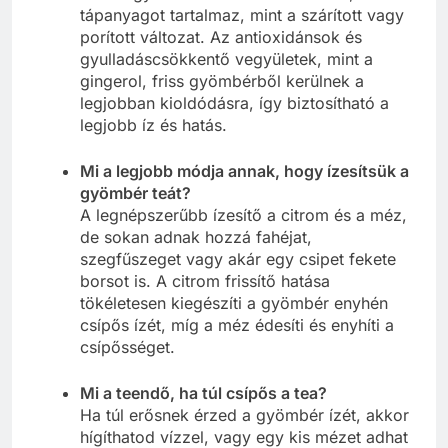
tápanyagot tartalmaz, mint a szárított vagy
porított változat. Az antioxidánsok és
gyulladáscsökkentő vegyületek, mint a
gingerol, friss gyömbérből kerülnek a
legjobban kioldódásra, így biztosítható a
legjobb íz és hatás.
Mi a legjobb módja annak, hogy ízesítsük a
gyömbér teát?
A legnépszerűbb ízesítő a citrom és a méz,
de sokan adnak hozzá fahéjat,
szegfűszeget vagy akár egy csipet fekete
borsot is. A citrom frissítő hatása
tökéletesen kiegészíti a gyömbér enyhén
csípős ízét, míg a méz édesíti és enyhíti a
csípősséget.
Mi a teendő, ha túl csípős a tea?
Ha túl erősnek érzed a gyömbér ízét, akkor
hígíthatod vízzel, vagy egy kis mézet adhat