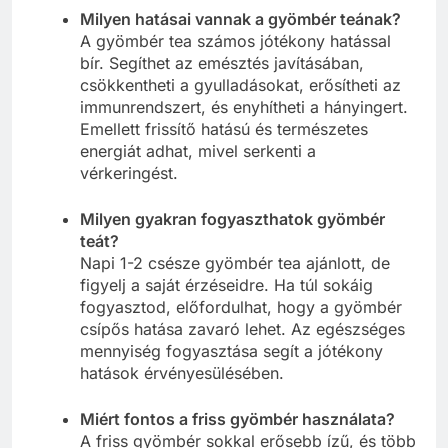
Milyen hatásai vannak a gyömbér teának?
A gyömbér tea számos jótékony hatással
bír. Segíthet az emésztés javításában,
csökkentheti a gyulladásokat, erősítheti az
immunrendszert, és enyhítheti a hányingert.
Emellett frissítő hatású és természetes
energiát adhat, mivel serkenti a
vérkeringést.
Milyen gyakran fogyaszthatok gyömbér
teát?
Napi 1-2 csésze gyömbér tea ajánlott, de
figyelj a saját érzéseidre. Ha túl sokáig
fogyasztod, előfordulhat, hogy a gyömbér
csípős hatása zavaró lehet. Az egészséges
mennyiség fogyasztása segít a jótékony
hatások érvényesülésében.
Miért fontos a friss gyömbér használata?
A friss gyömbér sokkal erősebb ízű, és több