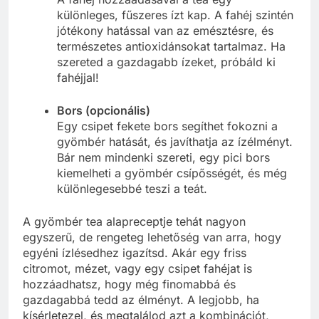
különleges, fűszeres ízt kap. A fahéj szintén
jótékony hatással van az emésztésre, és
természetes antioxidánsokat tartalmaz. Ha
szereted a gazdagabb ízeket, próbáld ki
fahéjjal!
Bors (opcionális)
Egy csipet fekete bors segíthet fokozni a
gyömbér hatását, és javíthatja az ízélményt.
Bár nem mindenki szereti, egy pici bors
kiemelheti a gyömbér csípősségét, és még
különlegesebbé teszi a teát.
A gyömbér tea alapreceptje tehát nagyon
egyszerű, de rengeteg lehetőség van arra, hogy
egyéni ízlésedhez igazítsd. Akár egy friss
citromot, mézet, vagy egy csipet fahéjat is
hozzáadhatsz, hogy még finomabbá és
gazdagabbá tedd az élményt. A legjobb, ha
kísérletezel, és megtalálod azt a kombinációt,