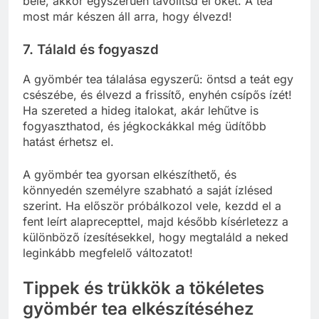
bele, akkor egyszerűen távolítsd el őket. A tea
most már készen áll arra, hogy élvezd!
7. Tálald és fogyaszd
A gyömbér tea tálalása egyszerű: öntsd a teát egy
csészébe, és élvezd a frissítő, enyhén csípős ízét!
Ha szereted a hideg italokat, akár lehűtve is
fogyaszthatod, és jégkockákkal még üdítőbb
hatást érhetsz el.
A gyömbér tea gyorsan elkészíthető, és
könnyedén személyre szabható a saját ízlésed
szerint. Ha először próbálkozol vele, kezdd el a
fent leírt alaprecepttel, majd később kísérletezz a
különböző ízesítésekkel, hogy megtaláld a neked
leginkább megfelelő változatot!
Tippek és trükkök a tökéletes
gyömbér tea elkészítéséhez