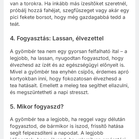
van a torokra. Ha inkább más ízesítőket szeretnél,
próbálj hozzá fahéjat, szegfűszeget vagy akár egy
pici fekete borsot, hogy még gazdagabbá tedd a
teát.
4. Fogyasztás: Lassan, élvezettel
A gyömbér tea nem egy gyorsan felfalható ital – a
legjobb, ha lassan, nyugodtan fogyasztod, hogy
élvezhesd az ízét és az egészségügyi előnyeit is.
Mivel a gyömbér tea enyhén csípős, érdemes apró
kortyokban inni, hogy fokozatosan élvezhesd a
tea hatásait. Emellett a meleg tea segíthet ellazulni,
és megszüntetheti a napi stresszt.
5. Mikor fogyaszd?
A gyömbér tea a legjobb, ha reggel vagy délután
fogyasztod, de bármikor is iszod, frissítő hatása
segít felpezsdíteni a napodat. A legjobb