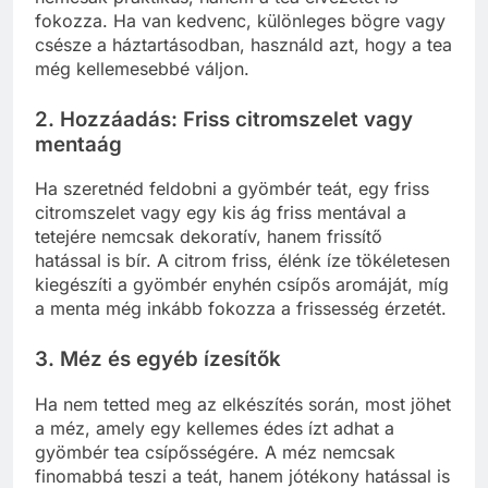
fokozza. Ha van kedvenc, különleges bögre vagy
csésze a háztartásodban, használd azt, hogy a tea
még kellemesebbé váljon.
2. Hozzáadás: Friss citromszelet vagy
mentaág
Ha szeretnéd feldobni a gyömbér teát, egy friss
citromszelet vagy egy kis ág friss mentával a
tetejére nemcsak dekoratív, hanem frissítő
hatással is bír. A citrom friss, élénk íze tökéletesen
kiegészíti a gyömbér enyhén csípős aromáját, míg
a menta még inkább fokozza a frissesség érzetét.
3. Méz és egyéb ízesítők
Ha nem tetted meg az elkészítés során, most jöhet
a méz, amely egy kellemes édes ízt adhat a
gyömbér tea csípősségére. A méz nemcsak
finomabbá teszi a teát, hanem jótékony hatással is