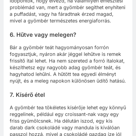
időpontok, hogy élvezd, ha valamilyen emésztési
problémád van, mert a gyömbér segíthet enyhíteni
a puffadást, vagy ha fáradtnak érzed magad,
mivel a gyömbér természetes energiaforrás.
6. Hűtve vagy melegen?
Bár a gyömbér teát hagyományosan forrón
fogyasztjuk, nyáron akár jéggel lehűtve is remek
frissítő ital lehet. Ha nem szereted a forró italokat,
készíthetsz egy nagyobb adag gyömbér teát, és
hagyhatod lehűlni. A hűtött tea egyedi élményt
nyújt, és a meleg napokon különösen üdítő hatású.
7. Kísérő étel
A gyömbér tea tökéletes kísérője lehet egy könnyű
reggelinek, például egy croissant-nak vagy egy
friss gyümölcsnek. Ha délután iszod, egy kis
darab dark csokoládé vagy mandula is kiválóan
passzol hozzá, mivel a csokoládé gazdag íze jól