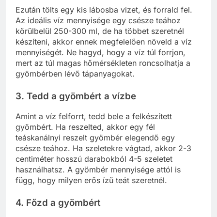
Ezután tölts egy kis lábosba vizet, és forrald fel.
Az ideális víz mennyisége egy csésze teához
körülbelül 250-300 ml, de ha többet szeretnél
készíteni, akkor ennek megfelelően növeld a víz
mennyiségét. Ne hagyd, hogy a víz túl forrjon,
mert az túl magas hőmérsékleten roncsolhatja a
gyömbérben lévő tápanyagokat.
3. Tedd a gyömbért a vízbe
Amint a víz felforrt, tedd bele a felkészített
gyömbért. Ha reszelted, akkor egy fél
teáskanálnyi reszelt gyömbér elegendő egy
csésze teához. Ha szeletekre vágtad, akkor 2-3
centiméter hosszú darabokból 4-5 szeletet
használhatsz. A gyömbér mennyisége attól is
függ, hogy milyen erős ízű teát szeretnél.
4. Főzd a gyömbért