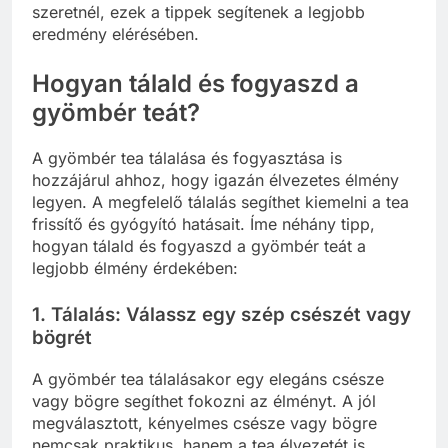
szeretnél, ezek a tippek segítenek a legjobb
eredmény elérésében.
Hogyan tálald és fogyaszd a
gyömbér teát?
A gyömbér tea tálalása és fogyasztása is
hozzájárul ahhoz, hogy igazán élvezetes élmény
legyen. A megfelelő tálalás segíthet kiemelni a tea
frissítő és gyógyító hatásait. Íme néhány tipp,
hogyan tálald és fogyaszd a gyömbér teát a
legjobb élmény érdekében:
1. Tálalás: Válassz egy szép csészét vagy
bögrét
A gyömbér tea tálalásakor egy elegáns csésze
vagy bögre segíthet fokozni az élményt. A jól
megválasztott, kényelmes csésze vagy bögre
nemcsak praktikus, hanem a tea élvezetét is