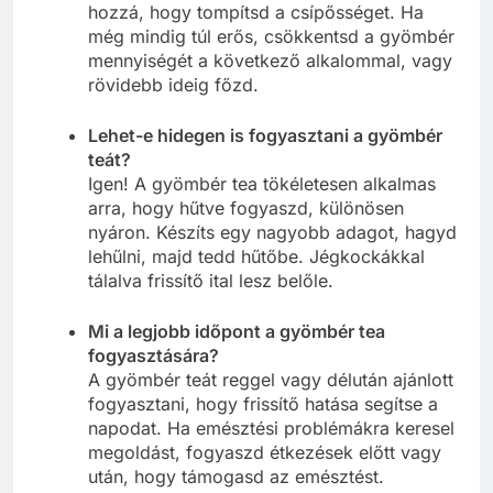
hozzá, hogy tompítsd a csípősséget. Ha
még mindig túl erős, csökkentsd a gyömbér
mennyiségét a következő alkalommal, vagy
rövidebb ideig főzd.
Lehet-e hidegen is fogyasztani a gyömbér
teát?
Igen! A gyömbér tea tökéletesen alkalmas
arra, hogy hűtve fogyaszd, különösen
nyáron. Készíts egy nagyobb adagot, hagyd
lehűlni, majd tedd hűtőbe. Jégkockákkal
tálalva frissítő ital lesz belőle.
Mi a legjobb időpont a gyömbér tea
fogyasztására?
A gyömbér teát reggel vagy délután ajánlott
fogyasztani, hogy frissítő hatása segítse a
napodat. Ha emésztési problémákra keresel
megoldást, fogyaszd étkezések előtt vagy
után, hogy támogasd az emésztést.