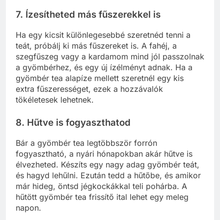
7. Ízesítheted más fűszerekkel is
Ha egy kicsit különlegesebbé szeretnéd tenni a
teát, próbálj ki más fűszereket is. A fahéj, a
szegfűszeg vagy a kardamom mind jól passzolnak
a gyömbérhez, és egy új ízélményt adnak. Ha a
gyömbér tea alapíze mellett szeretnél egy kis
extra fűszerességet, ezek a hozzávalók
tökéletesek lehetnek.
8. Hűtve is fogyaszthatod
Bár a gyömbér tea legtöbbször forrón
fogyasztható, a nyári hónapokban akár hűtve is
élvezheted. Készíts egy nagy adag gyömbér teát,
és hagyd lehűlni. Ezután tedd a hűtőbe, és amikor
már hideg, öntsd jégkockákkal teli pohárba. A
hűtött gyömbér tea frissítő ital lehet egy meleg
napon.