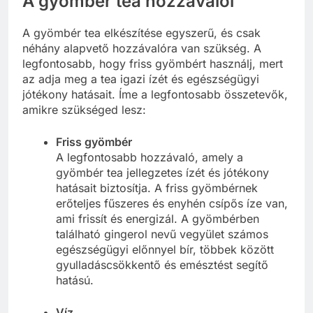
A gyömbér tea hozzávalói
A gyömbér tea elkészítése egyszerű, és csak
néhány alapvető hozzávalóra van szükség. A
legfontosabb, hogy friss gyömbért használj, mert
az adja meg a tea igazi ízét és egészségügyi
jótékony hatásait. Íme a legfontosabb összetevők,
amikre szükséged lesz:
Friss gyömbér
A legfontosabb hozzávaló, amely a
gyömbér tea jellegzetes ízét és jótékony
hatásait biztosítja. A friss gyömbérnek
erőteljes fűszeres és enyhén csípős íze van,
ami frissít és energizál. A gyömbérben
található gingerol nevű vegyület számos
egészségügyi előnnyel bír, többek között
gyulladáscsökkentő és emésztést segítő
hatású.
Víz