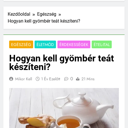
Kezdőoldal
Egészség
Hogyan kell gyömbér teát készíteni?
EGÉSZSÉG
ÉLETMÓD
ÉRDEKESSÉGEK
ÉTEL-ITAL
Hogyan kell gyömbér teát
készíteni?
0
Mikor Kell
1 Év Ezelőtt
21 Mins