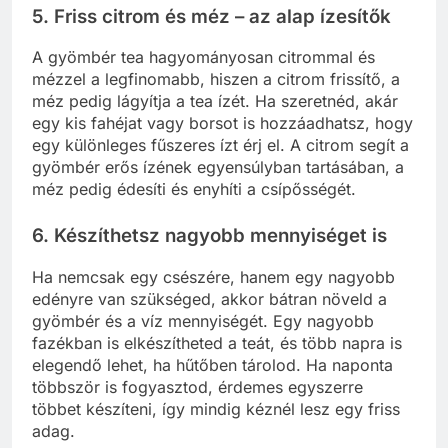
5. Friss citrom és méz – az alap ízesítők
A gyömbér tea hagyományosan citrommal és
mézzel a legfinomabb, hiszen a citrom frissítő, a
méz pedig lágyítja a tea ízét. Ha szeretnéd, akár
egy kis fahéjat vagy borsot is hozzáadhatsz, hogy
egy különleges fűszeres ízt érj el. A citrom segít a
gyömbér erős ízének egyensúlyban tartásában, a
méz pedig édesíti és enyhíti a csípősségét.
6. Készíthetsz nagyobb mennyiséget is
Ha nemcsak egy csészére, hanem egy nagyobb
edényre van szükséged, akkor bátran növeld a
gyömbér és a víz mennyiségét. Egy nagyobb
fazékban is elkészítheted a teát, és több napra is
elegendő lehet, ha hűtőben tárolod. Ha naponta
többször is fogyasztod, érdemes egyszerre
többet készíteni, így mindig kéznél lesz egy friss
adag.