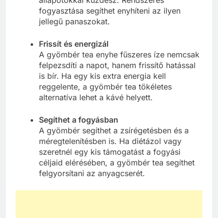
állapotokkal küzdesz. Rendszeres
fogyasztása segíthet enyhíteni az ilyen
jellegű panaszokat.
Frissít és energizál
A gyömbér tea enyhe fűszeres íze nemcsak
felpezsdíti a napot, hanem frissítő hatással
is bír. Ha egy kis extra energia kell
reggelente, a gyömbér tea tökéletes
alternatíva lehet a kávé helyett.
Segíthet a fogyásban
A gyömbér segíthet a zsírégetésben és a
méregtelenítésben is. Ha diétázol vagy
szeretnél egy kis támogatást a fogyási
céljaid elérésében, a gyömbér tea segíthet
felgyorsítani az anyagcserét.