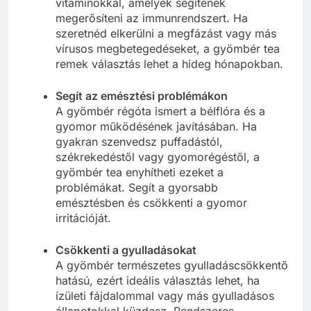
vitaminokkal, amelyek segítenek
megerősíteni az immunrendszert. Ha
szeretnéd elkerülni a megfázást vagy más
vírusos megbetegedéseket, a gyömbér tea
remek választás lehet a hideg hónapokban.
Segít az emésztési problémákon
A gyömbér régóta ismert a bélflóra és a
gyomor működésének javításában. Ha
gyakran szenvedsz puffadástól,
székrekedéstől vagy gyomorégéstől, a
gyömbér tea enyhítheti ezeket a
problémákat. Segít a gyorsabb
emésztésben és csökkenti a gyomor
irritációját.
Csökkenti a gyulladásokat
A gyömbér természetes gyulladáscsökkentő
hatású, ezért ideális választás lehet, ha
ízületi fájdalommal vagy más gyulladásos