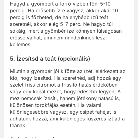
Hagyd a gyömbért a forró vízben főni 5-10
percig. Ha erősebb ízre vágysz, akkor akár 10
percig is főzheted, de ha enyhébb ízű teát
szeretnél, akkor elég 5-7 perc. Ne hagyd túl
sokáig, mert a gyömbér íze könnyen túlságosan
erőssé válhat, ami nem mindenkinek lesz
kellemes.
5. Ízesítsd a teát (opcionális)
Miután a gyömbér jól kifőtte az ízét, elérkezett az
idő, hogy ízesítsd. Ha szeretnéd, adj hozzá egy
szelet friss citromot a frissítő hatás érdekében,
vagy egy kanál mézet, hogy édesebb legyen. A
méz nemcsak ízesíti, hanem jótékony hatású is,
különösen torokfájás esetén. Ha valami
különlegesebbre vágysz, egy csipet fahéjat is
adhatunk hozzá, ami különleges fűszeres ízt ad a
teának.