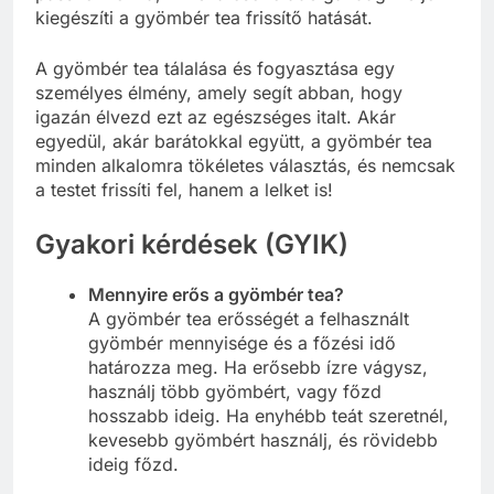
kiegészíti a gyömbér tea frissítő hatását.
A gyömbér tea tálalása és fogyasztása egy
személyes élmény, amely segít abban, hogy
igazán élvezd ezt az egészséges italt. Akár
egyedül, akár barátokkal együtt, a gyömbér tea
minden alkalomra tökéletes választás, és nemcsak
a testet frissíti fel, hanem a lelket is!
Gyakori kérdések (GYIK)
Mennyire erős a gyömbér tea?
A gyömbér tea erősségét a felhasznált
gyömbér mennyisége és a főzési idő
határozza meg. Ha erősebb ízre vágysz,
használj több gyömbért, vagy főzd
hosszabb ideig. Ha enyhébb teát szeretnél,
kevesebb gyömbért használj, és rövidebb
ideig főzd.