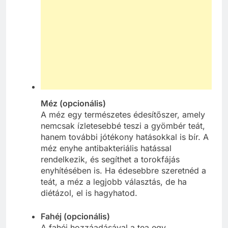
Méz (opcionális)
A méz egy természetes édesítőszer, amely
nemcsak ízletesebbé teszi a gyömbér teát,
hanem további jótékony hatásokkal is bír. A
méz enyhe antibakteriális hatással
rendelkezik, és segíthet a torokfájás
enyhítésében is. Ha édesebbre szeretnéd a
teát, a méz a legjobb választás, de ha
diétázol, el is hagyhatod.
Fahéj (opcionális)
A fahéj hozzáadásával a tea egy