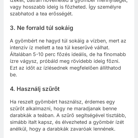
ízeket, bátran növelheted a gyömbér mennyiségét,
vagy hosszabb ideig is főzheted. Így személyre
szabhatod a tea erősségét.
3. Ne forrald túl sokáig
A gyömbért ne hagyd túl sokáig a vízben, mert az
intenzív íz mellett a tea túl keserűvé válhat.
Általában 5-10 perc főzés ideális, de ha finomabb
ízre vágysz, próbáld meg rövidebb ideig főzni.
Ezt az időt az ízlésednek megfelelően állíthatod
be.
4. Használj szűrőt
Ha reszelt gyömbért használsz, érdemes egy
szűrőt alkalmazni, hogy ne maradjanak benne
darabkák a teában. A szűrő segítségével tisztább,
simább italt kapsz, és élvezheted a gyömbér ízét
anélkül, hogy a darabkák zavaróak lennének.