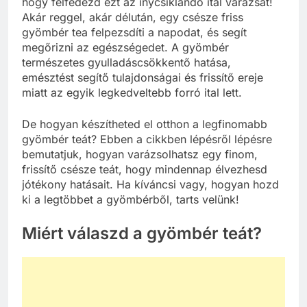
hogy felfedezd ezt az ínycsiklandó ital varázsát!
Akár reggel, akár délután, egy csésze friss
gyömbér tea felpezsdíti a napodat, és segít
megőrizni az egészségedet. A gyömbér
természetes gyulladáscsökkentő hatása,
emésztést segítő tulajdonságai és frissítő ereje
miatt az egyik legkedveltebb forró ital lett.
De hogyan készítheted el otthon a legfinomabb
gyömbér teát? Ebben a cikkben lépésről lépésre
bemutatjuk, hogyan varázsolhatsz egy finom,
frissítő csésze teát, hogy mindennap élvezhesd
jótékony hatásait. Ha kíváncsi vagy, hogyan hozd
ki a legtöbbet a gyömbérből, tarts velünk!
Miért válaszd a gyömbér teát?