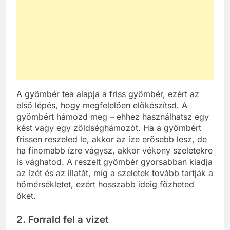
A gyömbér tea alapja a friss gyömbér, ezért az
első lépés, hogy megfelelően előkészítsd. A
gyömbért hámozd meg – ehhez használhatsz egy
kést vagy egy zöldséghámozót. Ha a gyömbért
frissen reszeled le, akkor az íze erősebb lesz, de
ha finomabb ízre vágysz, akkor vékony szeletekre
is vághatod. A reszelt gyömbér gyorsabban kiadja
az ízét és az illatát, míg a szeletek tovább tartják a
hőmérsékletet, ezért hosszabb ideig főzheted
őket.
2. Forrald fel a vizet