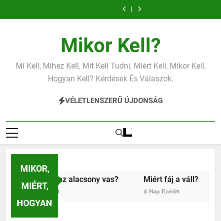
Miért fáj a váll?
Mit jelent a
Ugrás
magas CRP?
Mit jelent a
Mit jelent az
a
magas
alacsony vas?
Miért fáj a váll?
Mit jelent a
vérnyomás?
magas CRP?
Mit jelent a
Mit jelent az
tartalomra
magas
alacsony vas?
Miért fáj a váll?
Mikor Kell?
vérnyomás?
Mi Kell, Mihez Kell, Mit Kell Tudni, Miért Kell, Mikor Kell,
Hogyan Kell? Kérdések És Válaszok.
VÉLETLENSZERŰ ÚJDONSÁG
MIKOR,
it jelent az alacsony vas?
Miért fáj a váll?
Mit jel
MIÉRT,
Nap Ezelőtt
6 Nap Ezelőtt
1 Hét Ezel
HOGYAN