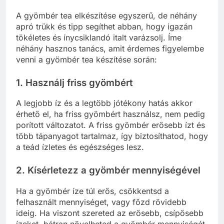
A gyömbér tea elkészítése egyszerű, de néhány
apró trükk és tipp segíthet abban, hogy igazán
tökéletes és ínycsiklandó italt varázsolj. Íme
néhány hasznos tanács, amit érdemes figyelembe
venni a gyömbér tea készítése során:
1. Használj friss gyömbért
A legjobb íz és a legtöbb jótékony hatás akkor
érhető el, ha friss gyömbért használsz, nem pedig
porított változatot. A friss gyömbér erősebb ízt és
több tápanyagot tartalmaz, így biztosíthatod, hogy
a teád ízletes és egészséges lesz.
2. Kísérletezz a gyömbér mennyiségével
Ha a gyömbér íze túl erős, csökkentsd a
felhasznált mennyiséget, vagy főzd rövidebb
ideig. Ha viszont szereted az erősebb, csípősebb