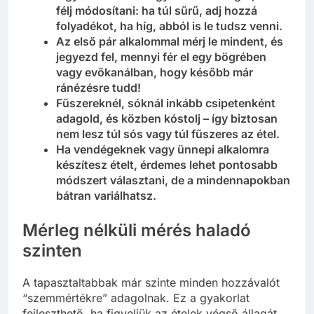
félj módosítani: ha túl sűrű, adj hozzá
folyadékot, ha híg, abból is le tudsz venni.
Az első pár alkalommal mérj le mindent, és
jegyezd fel, mennyi fér el egy bögrében
vagy evőkanálban, hogy később már
ránézésre tudd!
Fűszereknél, sóknál inkább csipetenként
adagold, és közben kóstolj – így biztosan
nem lesz túl sós vagy túl fűszeres az étel.
Ha vendégeknek vagy ünnepi alkalomra
készítesz ételt, érdemes lehet pontosabb
módszert választani, de a mindennapokban
bátran variálhatsz.
Mérleg nélküli mérés haladó
szinten
A tapasztaltabbak már szinte minden hozzávalót
“szemmértékre” adagolnak. Ez a gyakorlat
fejleszthető, ha figyeljük az ételek végső állagát,