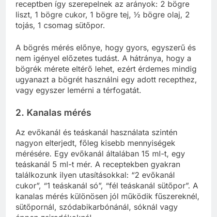
receptben így szerepelnek az arányok: 2 bögre
liszt, 1 bögre cukor, 1 bögre tej, ½ bögre olaj, 2
tojás, 1 csomag sütőpor.
A bögrés mérés előnye, hogy gyors, egyszerű és
nem igényel előzetes tudást. A hátránya, hogy a
bögrék mérete eltérő lehet, ezért érdemes mindig
ugyanazt a bögrét használni egy adott recepthez,
vagy egyszer lemérni a térfogatát.
2. Kanalas mérés
Az evőkanál és teáskanál használata szintén
nagyon elterjedt, főleg kisebb mennyiségek
mérésére. Egy evőkanál általában 15 ml-t, egy
teáskanál 5 ml-t mér. A receptekben gyakran
találkozunk ilyen utasításokkal: “2 evőkanál
cukor”, “1 teáskanál só”, “fél teáskanál sütőpor”. A
kanalas mérés különösen jól működik fűszereknél,
sütőpornál, szódabikarbónánál, sóknál vagy