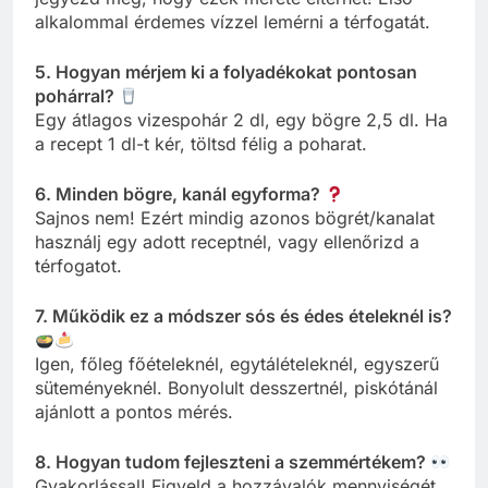
alkalommal érdemes vízzel lemérni a térfogatát.
5. Hogyan mérjem ki a folyadékokat pontosan
pohárral?
Egy átlagos vizespohár 2 dl, egy bögre 2,5 dl. Ha
a recept 1 dl-t kér, töltsd félig a poharat.
6. Minden bögre, kanál egyforma?
Sajnos nem! Ezért mindig azonos bögrét/kanalat
használj egy adott receptnél, vagy ellenőrizd a
térfogatot.
7. Működik ez a módszer sós és édes ételeknél is?
Igen, főleg főételeknél, egytálételeknél, egyszerű
süteményeknél. Bonyolult desszertnél, piskótánál
ajánlott a pontos mérés.
8. Hogyan tudom fejleszteni a szemmértékem?
Gyakorlással! Figyeld a hozzávalók mennyiségét,