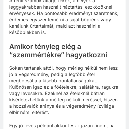
A fenti számok átlagértékek, amelyek a
leggyakrabban használt háztartási eszközöknél
érvényesek. Ha pontosabb eredményt szeretnénk,
érdemes egyszer lemérni a saját bögrénk vagy
kanálunk űrtartalmát, majd azt használni a
későbbiekben is.
Amikor tényleg elég a
“szemmértékre” hagyatkozni
Sokan tartanak attól, hogy mérleg nélkül nem lesz
jó a végeredmény, pedig a legtöbb étel
megbocsátja a kisebb pontatlanságokat.
Különösen igaz ez a főételekre, salátákra, ragukra
vagy levesekre. Ezeknél az ételeknél bátran
kísérletezhetünk a mérleg nélküli méréssel, hiszen
a hozzávalók aránya és a végeredmény ízvilága
elbír némi eltérést.
Egy jó leves például akkor lesz igazán finom, ha