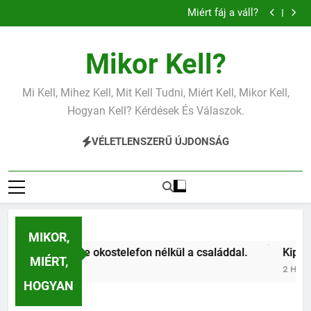
Miért fáj a váll?
Ugrás
Mit jelent az alacsony vérnyomás?
a
Miért zsibbad a kéz?
Mit jelent az alacsony vas?
tartalomra
Miért fáj a váll?
Mikor Kell?
Mit jelent az alacsony vérnyomás?
Miért zsibbad a kéz?
Mi Kell, Mihez Kell, Mit Kell Tudni, Miért Kell, Mikor Kell,
Hogyan Kell? Kérdések És Válaszok.
VÉLETLENSZERŰ ÚJDONSÁG
MIKOR,
ljes hétvége okostelefon nélkül a családdal.
Kipróbáltuk 
MIÉRT,
2 Hét Ezelőtt
HOGYAN