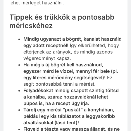
lehet mérleget használni.
Tippek és trükkök a pontosabb
méricskéhez
Mindig ugyanazt a bögrét, kanalat használd
egy adott receptnél!
Így elkerülheted, hogy
eltérjenek az arányok, és mindig azonos
végeredményt kapsz.
Ha mégis új bögrét kell használnod,
egyszer mérd le vízzel, mennyi fér bele (pl.
egy literes mérőedény segítségével)!
Ez
segít pontosabbá tenni a mérést.
Folyadékokat mindig csapott szintig töltsd
a kanálba, száraz hozzávalóknál lehet
púpos is, ha a recept úgy írja.
Tárolj egy mérési “puskát” a konyhában,
például egy kis táblázatot a leggyakoribb
átváltásokkal (lásd fent)!
Figyeld a tészta vagy massza állagát, és ne