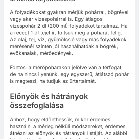
A folyadékokat gyakran mérjük pohárral, bögrével
vagy akár vizespohárral is. Egy átlagos
vizespohár 2 dl (200 ml) folyadékot tartalmaz. Ha
a recept 1 dl tejet ír, töltsük meg a poharat félig.
Az olaj, tej, víz, gyümölcslé vagy más folyadékok
mérésénél szintén jól használhatóak a bögrék,
evőkanalak, mérőedények.
Fontos: a mérőpoharakon jelölve van a térfogat,
de ha nincs ilyenünk, egy egyszerű, átlátszó pohár
is megteszi, ha tudjuk az űrtartalmát.
Előnyök és hátrányok
összefoglalása
Ahhoz, hogy eldönthessük, mikor érdemes
használni a mérleg nélküli módszereket, érdemes
átnézni az előnyök és hátrányok listáját. Az alábbi