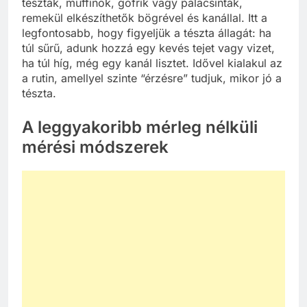
tészták, muffinok, gofrik vagy palacsinták,
remekül elkészíthetők bögrével és kanállal. Itt a
legfontosabb, hogy figyeljük a tészta állagát: ha
túl sűrű, adunk hozzá egy kevés tejet vagy vizet,
ha túl híg, még egy kanál lisztet. Idővel kialakul az
a rutin, amellyel szinte “érzésre” tudjuk, mikor jó a
tészta.
A leggyakoribb mérleg nélküli
mérési módszerek