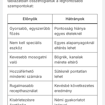
táblázatban összefoglaltuk a legfontosabb
szempontokat:
Előnyök
Hátrányok
Gyorsabb, egyszerűbb
Pontosság hiánya
főzés
egyes ételeknél
Nem kell speciális
Egyes alapanyagoknál
eszköz
eltérés lehet
Kevesebb mosogatni
Bögrék, kanalak
való
mérete eltérő
Hozzáférhető
Sütésnél pontatlan
mindenki számára
lehet
Rugalmasabb
Kevésbé következetes
recepthasználat
eredmény
Kísérletezésre
Némi gyakorlatot
ösztönöz
igényel