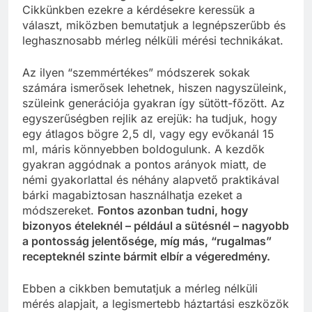
Cikkünkben ezekre a kérdésekre keressük a
választ, miközben bemutatjuk a legnépszerűbb és
leghasznosabb mérleg nélküli mérési technikákat.
Az ilyen “szemmértékes” módszerek sokak
számára ismerősek lehetnek, hiszen nagyszüleink,
szüleink generációja gyakran így sütött-főzött. Az
egyszerűségben rejlik az erejük: ha tudjuk, hogy
egy átlagos bögre 2,5 dl, vagy egy evőkanál 15
ml, máris könnyebben boldogulunk. A kezdők
gyakran aggódnak a pontos arányok miatt, de
némi gyakorlattal és néhány alapvető praktikával
bárki magabiztosan használhatja ezeket a
módszereket.
Fontos azonban tudni, hogy
bizonyos ételeknél – például a sütésnél – nagyobb
a pontosság jelentősége, míg más, “rugalmas”
recepteknél szinte bármit elbír a végeredmény.
Ebben a cikkben bemutatjuk a mérleg nélküli
mérés alapjait, a legismertebb háztartási eszközök