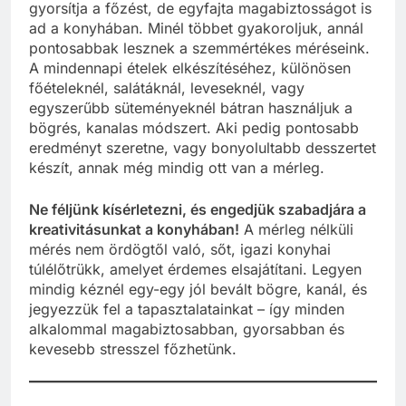
gyorsítja a főzést, de egyfajta magabiztosságot is
ad a konyhában. Minél többet gyakoroljuk, annál
pontosabbak lesznek a szemmértékes méréseink.
A mindennapi ételek elkészítéséhez, különösen
főételeknél, salátáknál, leveseknél, vagy
egyszerűbb süteményeknél bátran használjuk a
bögrés, kanalas módszert. Aki pedig pontosabb
eredményt szeretne, vagy bonyolultabb desszertet
készít, annak még mindig ott van a mérleg.
Ne féljünk kísérletezni, és engedjük szabadjára a
kreativitásunkat a konyhában!
A mérleg nélküli
mérés nem ördögtől való, sőt, igazi konyhai
túlélőtrükk, amelyet érdemes elsajátítani. Legyen
mindig kéznél egy-egy jól bevált bögre, kanál, és
jegyezzük fel a tapasztalatainkat – így minden
alkalommal magabiztosabban, gyorsabban és
kevesebb stresszel főzhetünk.