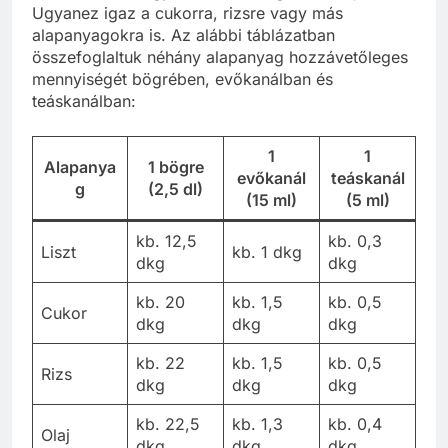
Ugyanez igaz a cukorra, rizsre vagy más
alapanyagokra is. Az alábbi táblázatban
összefoglaltuk néhány alapanyag hozzávetőleges
mennyiségét bögrében, evőkanálban és
teáskanálban:
1
1
Alapanya
1 bögre
evőkanál
teáskanál
g
(2,5 dl)
(15 ml)
(5 ml)
kb. 12,5
kb. 0,3
Liszt
kb. 1 dkg
dkg
dkg
kb. 20
kb. 1,5
kb. 0,5
Cukor
dkg
dkg
dkg
kb. 22
kb. 1,5
kb. 0,5
Rizs
dkg
dkg
dkg
kb. 22,5
kb. 1,3
kb. 0,4
Olaj
dkg
dkg
dkg