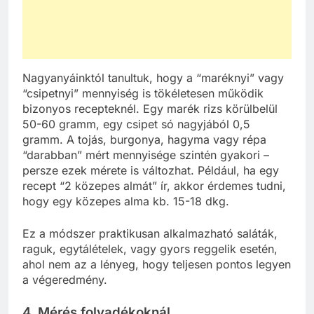
Nagyanyáinktól tanultuk, hogy a “maréknyi” vagy
“csipetnyi” mennyiség is tökéletesen működik
bizonyos recepteknél. Egy marék rizs körülbelül
50-60 gramm, egy csipet só nagyjából 0,5
gramm. A tojás, burgonya, hagyma vagy répa
“darabban” mért mennyisége szintén gyakori –
persze ezek mérete is változhat. Például, ha egy
recept “2 közepes almát” ír, akkor érdemes tudni,
hogy egy közepes alma kb. 15-18 dkg.
Ez a módszer praktikusan alkalmazható saláták,
raguk, egytálételek, vagy gyors reggelik esetén,
ahol nem az a lényeg, hogy teljesen pontos legyen
a végeredmény.
4. Mérés folyadékoknál