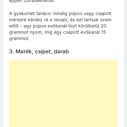
éppen zsiradékoknál.
A gyakorlati tanács: mindig púpos vagy csapott
mérésre kérdez rá a recept, és ezt tartsuk szem
előtt – egy púpos evőkanál liszt körülbelül 20
grammot nyom, míg egy csapott evőkanál 15
grammot.
3. Marék, csipet, darab