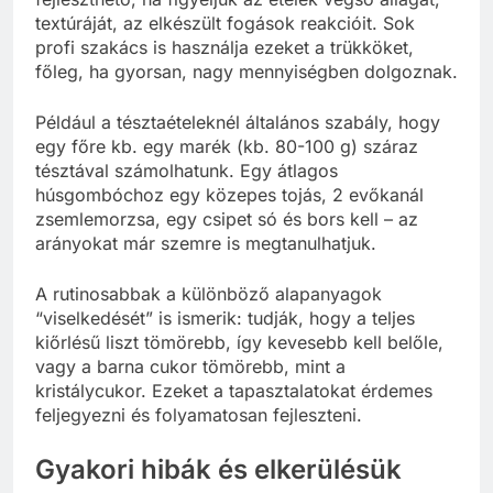
textúráját, az elkészült fogások reakcióit. Sok
profi szakács is használja ezeket a trükköket,
főleg, ha gyorsan, nagy mennyiségben dolgoznak.
Például a tésztaételeknél általános szabály, hogy
egy főre kb. egy marék (kb. 80-100 g) száraz
tésztával számolhatunk. Egy átlagos
húsgombóchoz egy közepes tojás, 2 evőkanál
zsemlemorzsa, egy csipet só és bors kell – az
arányokat már szemre is megtanulhatjuk.
A rutinosabbak a különböző alapanyagok
“viselkedését” is ismerik: tudják, hogy a teljes
kiőrlésű liszt tömörebb, így kevesebb kell belőle,
vagy a barna cukor tömörebb, mint a
kristálycukor. Ezeket a tapasztalatokat érdemes
feljegyezni és folyamatosan fejleszteni.
Gyakori hibák és elkerülésük