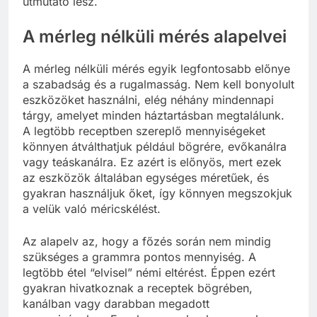
útmutató lesz.
A mérleg nélküli mérés alapelvei
A mérleg nélküli mérés egyik legfontosabb előnye
a szabadság és a rugalmasság. Nem kell bonyolult
eszközöket használni, elég néhány mindennapi
tárgy, amelyet minden háztartásban megtalálunk.
A legtöbb receptben szereplő mennyiségeket
könnyen átválthatjuk például bögrére, evőkanálra
vagy teáskanálra. Ez azért is előnyös, mert ezek
az eszközök általában egységes méretűek, és
gyakran használjuk őket, így könnyen megszokjuk
a velük való méricskélést.
Az alapelv az, hogy a főzés során nem mindig
szükséges a grammra pontos mennyiség. A
legtöbb étel “elvisel” némi eltérést. Éppen ezért
gyakran hivatkoznak a receptek bögrében,
kanálban vagy darabban megadott