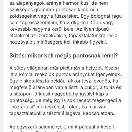
az alapanyagok aránya harmonikus, de nem
szükséges grammra pontosan kimérni a
zöldségeket vagy a fűszereket. Egy bolognai ragu
sem fog összeomlani, ha 2 dkg-mal több vagy
kevesebb hagyma kerül bele. Az ilyen típusú
ételeknél az ízérzékünkre, tapasztalatunkra, és a
hozzávalók minőségére kell inkább figyelni.
Sütés: mikor kell mégis pontosnak lenni?
A sütés világában már picit más a helyzet, hiszen
itt a kémiai reakciók pontos arányokat igényelnek.
Egy piskótatészta például akkor lesz levegős, ha
megfelelő arányban van a liszt, a cukor, a tojás és
a sütőpor. Itt kicsit nagyobb hangsúlyt kap a
pontosság, de még így is sok recept megengedi a
“háztartási” méricskélést, főleg, ha már van
tapasztalatunk a tészta állagával kapcsolatban.
Az egyszerű sütemények, mint például a kevert