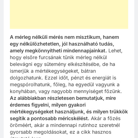
A mérleg nélküli mérés nem misztikum, hanem
egy nélkülözhetetlen, jól használható tudás,
amely megkönnyítheti mindennapjainkat.
Lehet,
hogy elsőre furcsának tűnik mérleg nélkül
belevágni egy sütemény elkészítésébe, de ha
ismerjük a mértékegységeket, bátran
dolgozhatunk. Ezzel időt, pénzt és energiát is
megspórolhatunk, főleg, ha egyedül vagyunk a
konyhában, vagy nagyobb mennyiséget főzünk.
Az alábbiakban részletesen bemutatjuk, mire
érdemes figyelni, milyen gyakori
mértékegységeket használjunk, és milyen trükkök
segítik a pontosabb méricskélést.
Akár a főzés
öröméért, akár a mindennapi rutinhoz szeretnél
gyorsabb megoldásokat, ez a cikk hasznos