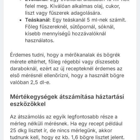
felel meg. Kiválóan alkalmas olaj, cukor,
liszt vagy fűszerek adagolására.
Teáskanál
: Egy teáskanál 5 ml-nek számít.
Főleg fűszereknél, sütőpornál, sóknál,
kisebb mennyiségű hozzávalóknál
használatos.
Érdemes tudni, hogy a mérőkanalak és bögrék
mérete eltérhet, főleg régebbi vagy díszesebb
daraboknál, ezért az új recepteknél érdemes az
első mérésnél ellenőrizni, hogy a használt bögre
valóban 2,5 dl-e.
Mértékegységek átszámítása háztartási
eszközökkel
Az átszámolás az egyik legfontosabb része a
mérleg nélküli mérésnek. Ha egy recept például
25 dkg lisztet ír, de nincs mérlegünk, akkor
tudnunk kell, hogy ez kb. 1,6 bögre lisztet jelent.