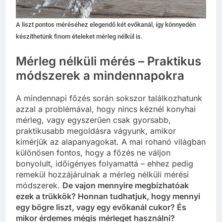
A liszt pontos méréséhez elegendő két evőkanál, így könnyedén
készíthetünk finom ételeket mérleg nélkül is.
Mérleg nélküli mérés – Praktikus
módszerek a mindennapokra
A mindennapi főzés során sokszor találkozhatunk
azzal a problémával, hogy nincs kéznél konyhai
mérleg, vagy egyszerűen csak gyorsabb,
praktikusabb megoldásra vágyunk, amikor
kimérjük az alapanyagokat. A mai rohanó világban
különösen fontos, hogy a főzés ne váljon
bonyolult, időigényes folyamattá – ehhez pedig
remekül hozzájárulnak a mérleg nélküli mérési
módszerek.
De vajon mennyire megbízhatóak
ezek a trükkök? Honnan tudhatjuk, hogy mennyi
egy bögre liszt, vagy egy evőkanál cukor? És
mikor érdemes mégis mérleget használni?