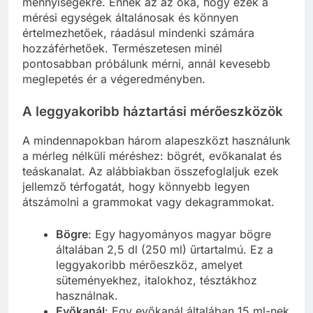
mennyiségekre. Ennek az az oka, hogy ezek a
mérési egységek általánosak és könnyen
értelmezhetőek, ráadásul mindenki számára
hozzáférhetőek. Természetesen minél
pontosabban próbálunk mérni, annál kevesebb
meglepetés ér a végeredményben.
A leggyakoribb háztartási mérőeszközök
A mindennapokban három alapeszközt használunk
a mérleg nélküli méréshez: bögrét, evőkanalat és
teáskanalat. Az alábbiakban összefoglaljuk ezek
jellemző térfogatát, hogy könnyebb legyen
átszámolni a grammokat vagy dekagrammokat.
Bögre
: Egy hagyományos magyar bögre
általában 2,5 dl (250 ml) űrtartalmú. Ez a
leggyakoribb mérőeszköz, amelyet
süteményekhez, italokhoz, tésztákhoz
használnak.
Evőkanál
: Egy evőkanál általában 15 ml-nek