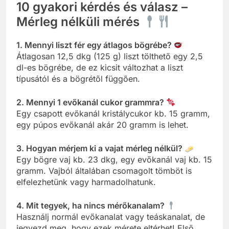
10 gyakori kérdés és válasz –
Mérleg nélküli mérés
1. Mennyi liszt fér egy átlagos bögrébe?
Átlagosan 12,5 dkg (125 g) liszt tölthető egy 2,5
dl-es bögrébe, de ez kicsit változhat a liszt
típusától és a bögrétől függően.
2. Mennyi 1 evőkanál cukor grammra?
Egy csapott evőkanál kristálycukor kb. 15 gramm,
egy púpos evőkanál akár 20 gramm is lehet.
3. Hogyan mérjem ki a vajat mérleg nélkül?
Egy bögre vaj kb. 23 dkg, egy evőkanál vaj kb. 15
gramm. Vajból általában csomagolt tömböt is
elfelezhetünk vagy harmadolhatunk.
4. Mit tegyek, ha nincs mérőkanalam?
Használj normál evőkanalat vagy teáskanalat, de
jegyezd meg, hogy ezek mérete eltérhet! Első