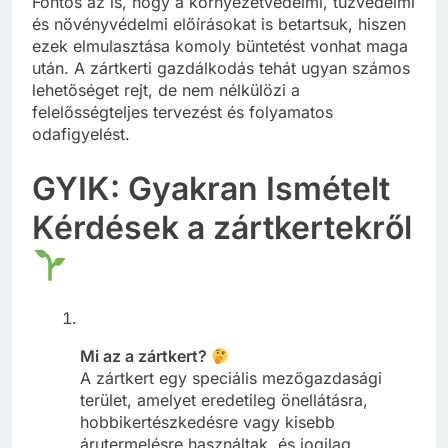
Fontos az is, hogy a környezetvédelmi, tűzvédelmi
és növényvédelmi előírásokat is betartsuk, hiszen
ezek elmulasztása komoly büntetést vonhat maga
után. A zártkerti gazdálkodás tehát ugyan számos
lehetőséget rejt, de nem nélkülözi a
felelősségteljes tervezést és folyamatos
odafigyelést.
GYIK: Gyakran Ismételt
Kérdések a zártkertekről
Mi az a zártkert?
A zártkert egy speciális mezőgazdasági
terület, amelyet eredetileg önellátásra,
hobbikertészkedésre vagy kisebb
árutermelésre használtak, és jogilag