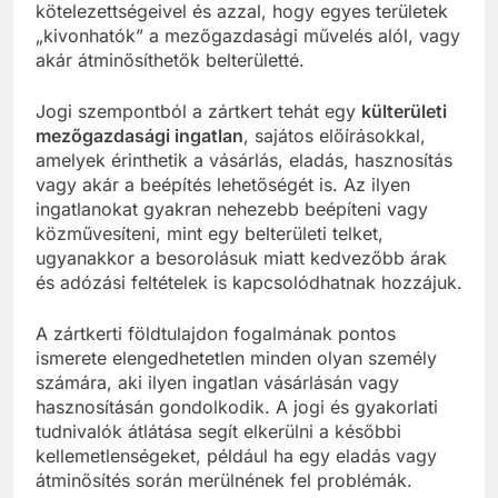
kötelezettségeivel és azzal, hogy egyes területek
„kivonhatók” a mezőgazdasági művelés alól, vagy
akár átminősíthetők belterületté.
Jogi szempontból a zártkert tehát egy
külterületi
mezőgazdasági ingatlan
, sajátos előírásokkal,
amelyek érinthetik a vásárlás, eladás, hasznosítás
vagy akár a beépítés lehetőségét is. Az ilyen
ingatlanokat gyakran nehezebb beépíteni vagy
közművesíteni, mint egy belterületi telket,
ugyanakkor a besorolásuk miatt kedvezőbb árak
és adózási feltételek is kapcsolódhatnak hozzájuk.
A zártkerti földtulajdon fogalmának pontos
ismerete elengedhetetlen minden olyan személy
számára, aki ilyen ingatlan vásárlásán vagy
hasznosításán gondolkodik. A jogi és gyakorlati
tudnivalók átlátása segít elkerülni a későbbi
kellemetlenségeket, például ha egy eladás vagy
átminősítés során merülnének fel problémák.