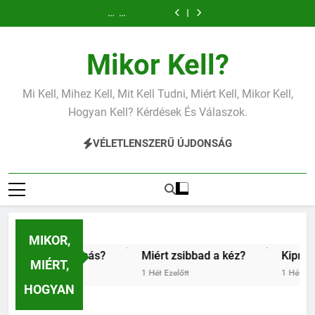
Mit
Mit
Mit
Miért
Mit
Mit
Mit
Ugrás
jelent
jelent
jelent
fáj
jelent
jelent
jelent
Miért
Mit
az
a
az
a
az
a
az
a
fáj
jelent
alacsony
magas
alacsony
váll?
alacsony
magas
alacsony
a
az
tartalomra
vérnyomás?
vérnyomás?
vas?
vérnyomás?
vérnyomás?
vas?
váll?
alacsony
Mikor Kell?
vérnyomás?
Mi Kell, Mihez Kell, Mit Kell Tudni, Miért Kell, Mikor Kell,
Hogyan Kell? Kérdések És Válaszok.
VÉLETLENSZERŰ ÚJDONSÁG
MIKOR,
s?
Miért zsibbad a kéz?
Kipróbáltuk a digitális de
MIÉRT,
1 Hét Ezelőtt
1 Hét Ezelőtt
HOGYAN