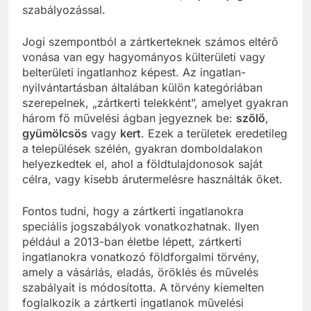
szabályozással.
Jogi szempontból a zártkerteknek számos eltérő
vonása van egy hagyományos külterületi vagy
belterületi ingatlanhoz képest. Az ingatlan-
nyilvántartásban általában külön kategóriában
szerepelnek, „zártkerti telekként”, amelyet gyakran
három fő művelési ágban jegyeznek be:
szőlő
,
gyümölcsös
vagy
kert
. Ezek a területek eredetileg
a települések szélén, gyakran domboldalakon
helyezkedtek el, ahol a földtulajdonosok saját
célra, vagy kisebb árutermelésre használták őket.
Fontos tudni, hogy a zártkerti ingatlanokra
speciális jogszabályok vonatkozhatnak. Ilyen
például a 2013-ban életbe lépett, zártkerti
ingatlanokra vonatkozó földforgalmi törvény,
amely a vásárlás, eladás, öröklés és művelés
szabályait is módosította. A törvény kiemelten
foglalkozik a zártkerti ingatlanok művelési