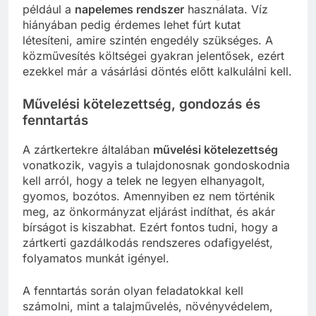
például a
napelemes rendszer
használata. Víz
hiányában pedig érdemes lehet fúrt kutat
létesíteni, amire szintén engedély szükséges. A
közművesítés költségei gyakran jelentősek, ezért
ezekkel már a vásárlási döntés előtt kalkulálni kell.
Művelési kötelezettség, gondozás és
fenntartás
A zártkertekre általában
művelési kötelezettség
vonatkozik, vagyis a tulajdonosnak gondoskodnia
kell arról, hogy a telek ne legyen elhanyagolt,
gyomos, bozótos. Amennyiben ez nem történik
meg, az önkormányzat eljárást indíthat, és akár
bírságot is kiszabhat. Ezért fontos tudni, hogy a
zártkerti gazdálkodás rendszeres odafigyelést,
folyamatos munkát igényel.
A fenntartás során olyan feladatokkal kell
számolni, mint a talajművelés, növényvédelem,