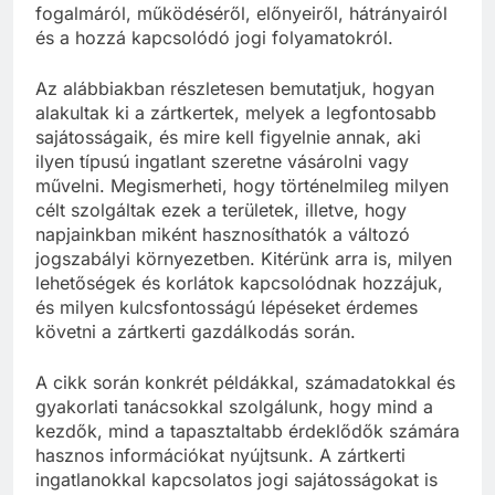
fogalmáról, működéséről, előnyeiről, hátrányairól
és a hozzá kapcsolódó jogi folyamatokról.
Az alábbiakban részletesen bemutatjuk, hogyan
alakultak ki a zártkertek, melyek a legfontosabb
sajátosságaik, és mire kell figyelnie annak, aki
ilyen típusú ingatlant szeretne vásárolni vagy
művelni. Megismerheti, hogy történelmileg milyen
célt szolgáltak ezek a területek, illetve, hogy
napjainkban miként hasznosíthatók a változó
jogszabályi környezetben. Kitérünk arra is, milyen
lehetőségek és korlátok kapcsolódnak hozzájuk,
és milyen kulcsfontosságú lépéseket érdemes
követni a zártkerti gazdálkodás során.
A cikk során konkrét példákkal, számadatokkal és
gyakorlati tanácsokkal szolgálunk, hogy mind a
kezdők, mind a tapasztaltabb érdeklődők számára
hasznos információkat nyújtsunk. A zártkerti
ingatlanokkal kapcsolatos jogi sajátosságokat is