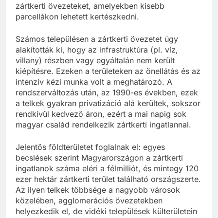
zártkerti övezeteket, amelyekben kisebb
parcellákon lehetett kertészkedni.
Számos településen a zártkerti övezetet úgy
alakították ki, hogy az infrastruktúra (pl. víz,
villany) részben vagy egyáltalán nem került
kiépítésre. Ezeken a területeken az önellátás és az
intenzív kézi munka volt a meghatározó. A
rendszerváltozás után, az 1990-es években, ezek
a telkek gyakran privatizáció alá kerültek, sokszor
rendkívül kedvező áron, ezért a mai napig sok
magyar család rendelkezik zártkerti ingatlannal.
Jelentős földterületet foglalnak el: egyes
becslések szerint Magyarországon a zártkerti
ingatlanok száma eléri a félmilliót, és mintegy 120
ezer hektár zártkerti terület található országszerte.
Az ilyen telkek többsége a nagyobb városok
közelében, agglomerációs övezetekben
helyezkedik el, de vidéki települések külterületein