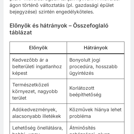
ágon történő változtatás (pl. gazdasági épület
bejegyzése) szintén engedélyköteles.
Előnyök és hátrányok – Összefoglaló
táblázat
Előnyök
Hátrányok
Kedvezőbb ár a
Bonyolult jogi
belterületi ingatlanhoz
procedúra, hosszabb
képest
ügyintézés
Természetközeli
Korlátozott
környezet, nagyobb
beépíthetőség
terület
Adókedvezmények,
Közművek hiánya lehet
alacsonyabb illetékek
probléma
Lehetőség önellátásra,
Átminősítés