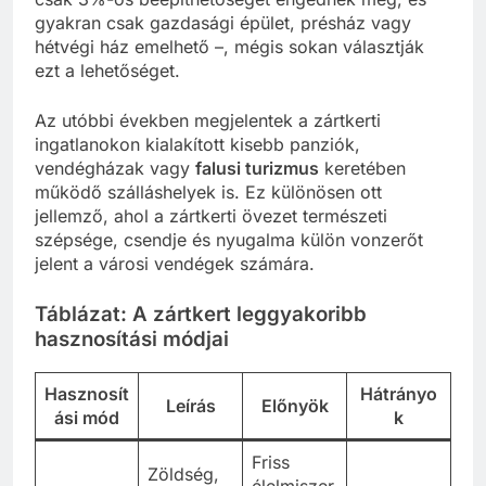
gyakran csak gazdasági épület, présház vagy
hétvégi ház emelhető –, mégis sokan választják
ezt a lehetőséget.
Az utóbbi években megjelentek a zártkerti
ingatlanokon kialakított kisebb panziók,
vendégházak vagy
falusi turizmus
keretében
működő szálláshelyek is. Ez különösen ott
jellemző, ahol a zártkerti övezet természeti
szépsége, csendje és nyugalma külön vonzerőt
jelent a városi vendégek számára.
Táblázat: A zártkert leggyakoribb
hasznosítási módjai
Hasznosít
Hátrányo
Leírás
Előnyök
ási mód
k
Friss
Zöldség,
élelmiszer