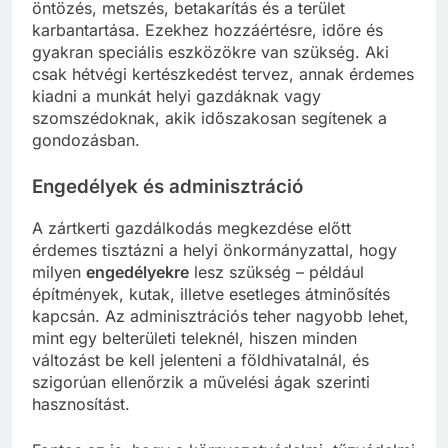
öntözés, metszés, betakarítás és a terület
karbantartása. Ezekhez hozzáértésre, időre és
gyakran speciális eszközökre van szükség. Aki
csak hétvégi kertészkedést tervez, annak érdemes
kiadni a munkát helyi gazdáknak vagy
szomszédoknak, akik időszakosan segítenek a
gondozásban.
Engedélyek és adminisztráció
A zártkerti gazdálkodás megkezdése előtt
érdemes tisztázni a helyi önkormányzattal, hogy
milyen
engedélyekre
lesz szükség – például
építmények, kutak, illetve esetleges átminősítés
kapcsán. Az adminisztrációs teher nagyobb lehet,
mint egy belterületi teleknél, hiszen minden
változást be kell jelenteni a földhivatalnál, és
szigorúan ellenőrzik a művelési ágak szerinti
hasznosítást.