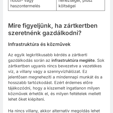
hobbi- vagy
nehézségei, plusz
haszontermelés
költségei
Mire figyeljünk, ha zártkertben
szeretnénk gazdálkodni?
Infrastruktúra és közművek
Az egyik legkritikusabb kérdés a zártkerti
gazdálkodás során az
infrastruktúra megléte
. Sok
zártkertben ugyanis nincs bevezetve a vezetékes
víz, a villany vagy a szennyvízhálózat. Ez
jelentősen megnehezíti a mindennapi munkát és a
hosszabb tartózkodást. Ezért érdemes előre
tájékozódni, hogy a kiszemelt ingatlanon milyen
közművek érhetők el, és milyen feltételek mellett
lehet őket kiépíteni.
Ha nincs villany, akkor alternatív megoldás lehet