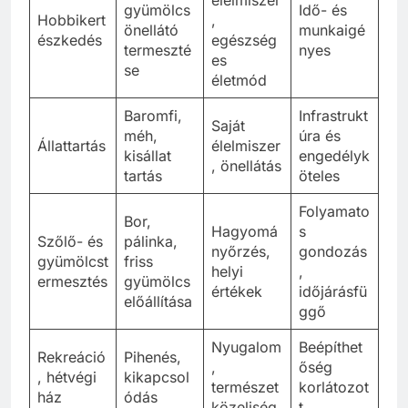
gyümölcs
Idő- és
Hobbikert
,
önellátó
munkaigé
észkedés
egészség
termeszté
nyes
es
se
életmód
Baromfi,
Infrastrukt
Saját
méh,
úra és
Állattartás
élelmiszer
kisállat
engedélyk
, önellátás
tartás
öteles
Folyamato
Bor,
Hagyomá
s
Szőlő- és
pálinka,
nyőrzés,
gondozás
gyümölcst
friss
helyi
,
ermesztés
gyümölcs
értékek
időjárásfü
előállítása
ggő
Nyugalom
Beépíthet
Rekreáció
Pihenés,
,
őség
, hétvégi
kikapcsol
természet
korlátozot
ház
ódás
közeliség
t