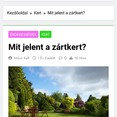
Kezdőoldal
Kert
Mit jelent a zártkert?
ÉRDEKESSÉGEK
KERT
Mit jelent a zártkert?
0
Mikor Kell
1 Év Ezelőtt
18 Mins