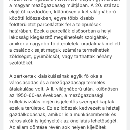
a magyar mezőgazdaság múltjában. A 20. század
elejétől kezdődően, különösen a két világháború
közötti időszakban, egyre több kisebb
földterületet parcelláztak fel a települések
határában. Ezek a parcellák elsősorban a helyi
lakosság kiegészítő megélhetését szolgálták,
amikor a nagyobb földterületek, uradalmak mellett
a családok saját maguk számára termelhettek
zöldséget, gyümölcsöt, vagy tarthattak néhány
szőlőtőkét.
A zártkertek kialakulásának egyik fő oka a
városiasodás és a mezőgazdasági termelés
átalakulása volt. A II. világháború után, különösen
az 1950-60-as években, a mezőgazdasági
kollektivizálás idején is jelentős szerepet kaptak
ezek a területek. Ez az időszak kedvezett a háztáji
gazdálkodásnak, amikor is a munkásemberek és
városlakók is igényelték az önellátás lehetőségét.
Az állam döntése révén sok helyen kijelöltek