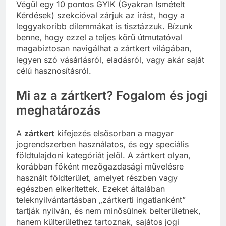
Végül egy 10 pontos GYIK (Gyakran Ismételt
Kérdések) szekcióval zárjuk az írást, hogy a
leggyakoribb dilemmákat is tisztázzuk. Bízunk
benne, hogy ezzel a teljes körű útmutatóval
magabiztosan navigálhat a zártkert világában,
legyen szó vásárlásról, eladásról, vagy akár saját
célú hasznosításról.
Mi az a zártkert? Fogalom és jogi
meghatározás
A
zártkert
kifejezés elsősorban a magyar
jogrendszerben használatos, és egy speciális
földtulajdoni kategóriát jelöl. A zártkert olyan,
korábban főként mezőgazdasági művelésre
használt földterület, amelyet részben vagy
egészben elkerítettek. Ezeket általában
teleknyilvántartásban „zártkerti ingatlanként”
tartják nyilván, és nem minősülnek belterületnek,
hanem külterülethez tartoznak, sajátos jogi