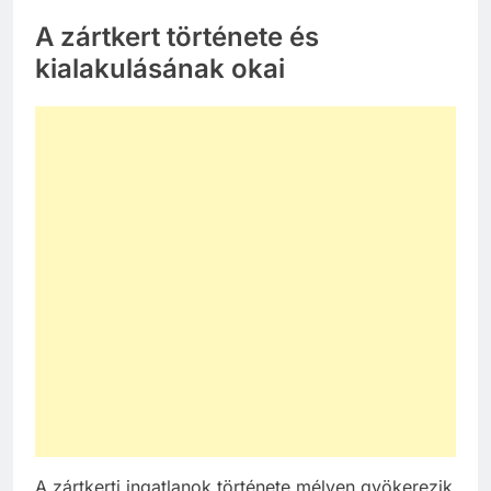
A zártkert története és
kialakulásának okai
A zártkerti ingatlanok története mélyen gyökerezik