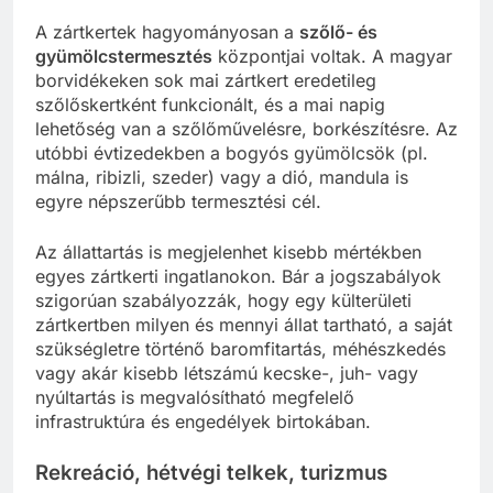
A zártkertek hagyományosan a
szőlő- és
gyümölcstermesztés
központjai voltak. A magyar
borvidékeken sok mai zártkert eredetileg
szőlőskertként funkcionált, és a mai napig
lehetőség van a szőlőművelésre, borkészítésre. Az
utóbbi évtizedekben a bogyós gyümölcsök (pl.
málna, ribizli, szeder) vagy a dió, mandula is
egyre népszerűbb termesztési cél.
Az állattartás is megjelenhet kisebb mértékben
egyes zártkerti ingatlanokon. Bár a jogszabályok
szigorúan szabályozzák, hogy egy külterületi
zártkertben milyen és mennyi állat tartható, a saját
szükségletre történő baromfitartás, méhészkedés
vagy akár kisebb létszámú kecske-, juh- vagy
nyúltartás is megvalósítható megfelelő
infrastruktúra és engedélyek birtokában.
Rekreáció, hétvégi telkek, turizmus