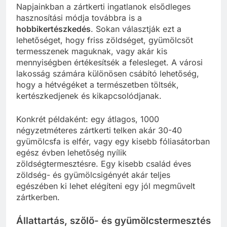
Napjainkban a zártkerti ingatlanok elsődleges
hasznosítási módja továbbra is a
hobbikertészkedés
. Sokan választják ezt a
lehetőséget, hogy friss zöldséget, gyümölcsöt
termesszenek maguknak, vagy akár kis
mennyiségben értékesítsék a felesleget. A városi
lakosság számára különösen csábító lehetőség,
hogy a hétvégéket a természetben töltsék,
kertészkedjenek és kikapcsolódjanak.
Konkrét példaként: egy átlagos, 1000
négyzetméteres zártkerti telken akár 30-40
gyümölcsfa is elfér, vagy egy kisebb fóliasátorban
egész évben lehetőség nyílik
zöldségtermesztésre. Egy kisebb család éves
zöldség- és gyümölcsigényét akár teljes
egészében ki lehet elégíteni egy jól megművelt
zártkerben.
Állattartás, szőlő- és gyümölcstermesztés