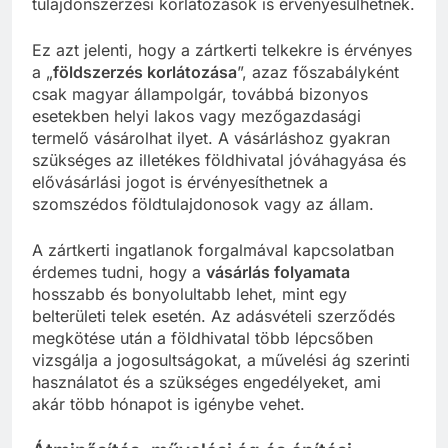
tulajdonszerzési korlátozások is érvényesülhetnek.
Ez azt jelenti, hogy a zártkerti telkekre is érvényes
a „
földszerzés korlátozása
”, azaz főszabályként
csak magyar állampolgár, továbbá bizonyos
esetekben helyi lakos vagy mezőgazdasági
termelő vásárolhat ilyet. A vásárláshoz gyakran
szükséges az illetékes földhivatal jóváhagyása és
elővásárlási jogot is érvényesíthetnek a
szomszédos földtulajdonosok vagy az állam.
A zártkerti ingatlanok forgalmával kapcsolatban
érdemes tudni, hogy a
vásárlás folyamata
hosszabb és bonyolultabb lehet, mint egy
belterületi telek esetén. Az adásvételi szerződés
megkötése után a földhivatal több lépcsőben
vizsgálja a jogosultságokat, a művelési ág szerinti
használatot és a szükséges engedélyeket, ami
akár több hónapot is igénybe vehet.