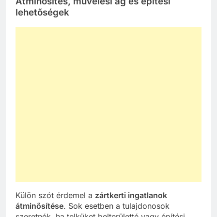
Átminősítés, művelési ág és építési
lehetőségek
Külön szót érdemel a
zártkerti ingatlanok
átminősítése
. Sok esetben a tulajdonosok
szeretnék, ha telküket belterületté vagy építési