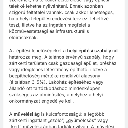
telekké lehetne nyilvánítani. Ennek azonban
szigorú feltételei vannak: csak akkor lehetséges,
ha a helyi településrendezési terv ezt lehetővé
teszi, illetve ha az ingatlan megfelel a
közművesítettségi és infrastrukturális
előírásoknak.
Az építési lehetőségeket a
helyi építési szabályzat
határozza meg. Általános érvényű szabály, hogy
zártkerti területen csak gazdasági épület, présház
vagy ideiglenes létesítmény építhető, illetve a
beépíthetőség mértéke rendkívül alacsony
(általában 3-5%). Lakóház építéséhez vagy
állandó ott tartózkodáshoz mindenképpen
szükséges az átminősítés, amelyhez a helyi
önkormányzat engedélye kell.
A
művelési ág
is kulcsfontosságú: a legtöbb
zártkerti ingatlant „szőlő”, „gyümölcsös” vagy
„kert” művelési ágban tartják nyilván. A művelési