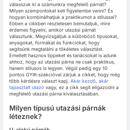
válasszuk ki a számunkra megfelelő párnát?
Milyen szempontokat kell figyelembe venni? És
hogyan kombinálhatjuk a praktikumot a stílussal?
Ebben a cikkben részletesen bemutatjuk, mire
érdemes figyelni, amikor utazási párnát
választunk. Megvizsgáljuk a különböző típusokat,
anyagokat, formákat és funkciókat, hogy
segítsünk megtalálni a tökéletes választást.
Emellett hasznos tippeket és tanácsokat is adunk
ahhoz, hogy az utazási párna ne csak praktikus,
hanem stílusos is legyen. Végül pedig egy 10
pontos GYIK-szekcióval zárjuk a cikket, hogy még
több kérdésre választ kapj.
Akár kezdő, akár
tapasztalt utazó
vagy, ez a cikk segít eligazodni a
megfelelő utazási párna kiválasztásában.
Milyen típusú utazási párnák
léteznek?
U-alakú párnák