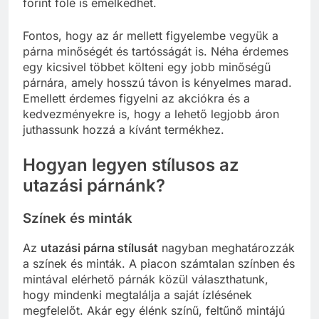
forint fölé is emelkedhet.
Fontos, hogy az ár mellett figyelembe vegyük a
párna minőségét és tartósságát is. Néha érdemes
egy kicsivel többet költeni egy jobb minőségű
párnára, amely hosszú távon is kényelmes marad.
Emellett érdemes figyelni az akciókra és a
kedvezményekre is, hogy a lehető legjobb áron
juthassunk hozzá a kívánt termékhez.
Hogyan legyen stílusos az
utazási párnánk?
Színek és minták
Az
utazási párna stílusát
nagyban meghatározzák
a színek és minták. A piacon számtalan színben és
mintával elérhető párnák közül választhatunk,
hogy mindenki megtalálja a saját ízlésének
megfelelőt. Akár egy élénk színű, feltűnő mintájú