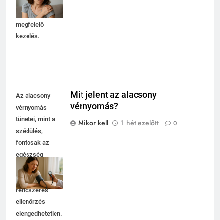
sérülés okozhat.
Fontos a
megfelelő
kezelés.
Mit jelent az alacsony
Az alacsony
vérnyomás?
vérnyomás
tünetei, mint a
Mikor kell
1 hét ezelőtt
0
szédülés,
fontosak az
egészség
megőrzésében,
ezért a
rendszeres
ellenőrzés
elengedhetetlen.