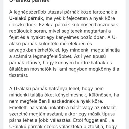
A legnépszerűbb utazási párnák közé tartoznak a
U-alakú párnák
, melyek kifejezetten a nyak köré
illeszkednek. Ezek a párnák különösen hasznosak
repülőutak során, mivel segítenek megtartani a
fejet és a nyakat egy kényelmes pozícióban. A U-
alakú párnák különféle méretekben és
anyagokban érhetők el, így mindenki megtalálhatja
a számára legmegfelelőbbet. Az ilyen típusú
párnák előnye, hogy könnyen hordozhatóak és
általában moshatók is, ami nagyban megkönnyíti a
tisztítást.
A U-alakú párnák hátránya lehet, hogy nem
mindenki találja őket kényelmesnek, különösen, ha
nem megfelelően illeszkednek a nyak köré.
Emellett, ha valaki inkább a hátát vagy az oldalát
szeretné megtámasztani, akkor egy másik típusú
párna lehet a jobb választás. Ettől függetlenül, a
U-alakú párnák széles választéka biztosítja, hogy