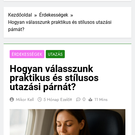
Kezdőoldal
Érdekességek
Hogyan válasszunk praktikus és stílusos utazási
párnát?
ÉRDEKESSÉGEK
UTAZÁS
Hogyan válasszunk
praktikus és stílusos
utazási párnát?
0
Mikor Kell
5 Hónap Ezelőtt
11 Mins