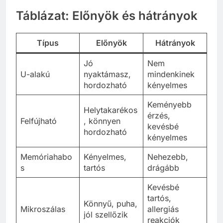
Táblázat: Előnyök és hátrányok
Típus
Előnyök
Hátrányok
Jó
Nem
U-alakú
nyaktámasz,
mindenkinek
hordozható
kényelmes
Keményebb
Helytakarékos
érzés,
Felfújható
, könnyen
kevésbé
hordozható
kényelmes
Memóriahabo
Kényelmes,
Nehezebb,
s
tartós
drágább
Kevésbé
tartós,
Könnyű, puha,
Mikroszálas
allergiás
jól szellőzik
reakciók