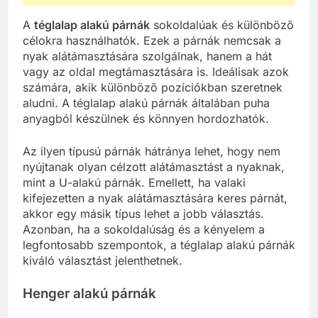
A
téglalap alakú párnák
sokoldalúak és különböző
célokra használhatók. Ezek a párnák nemcsak a
nyak alátámasztására szolgálnak, hanem a hát
vagy az oldal megtámasztására is. Ideálisak azok
számára, akik különböző pozíciókban szeretnek
aludni. A téglalap alakú párnák általában puha
anyagból készülnek és könnyen hordozhatók.
Az ilyen típusú párnák hátránya lehet, hogy nem
nyújtanak olyan célzott alátámasztást a nyaknak,
mint a U-alakú párnák. Emellett, ha valaki
kifejezetten a nyak alátámasztására keres párnát,
akkor egy másik típus lehet a jobb választás.
Azonban, ha a sokoldalúság és a kényelem a
legfontosabb szempontok, a téglalap alakú párnák
kiváló választást jelenthetnek.
Henger alakú párnák