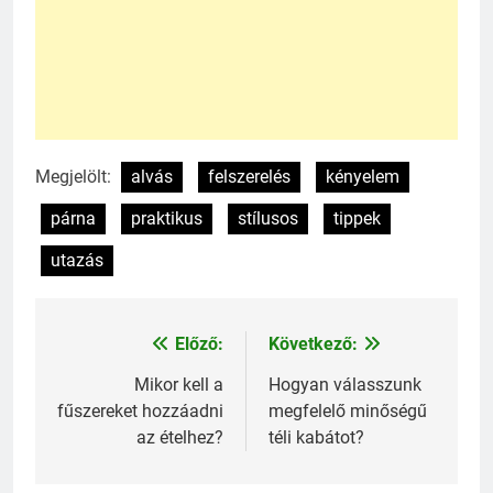
Megjelölt:
alvás
felszerelés
kényelem
párna
praktikus
stílusos
tippek
utazás
Előző:
Következő:
Bejegyzés
navigáció
Mikor kell a
Hogyan válasszunk
fűszereket hozzáadni
megfelelő minőségű
az ételhez?
téli kabátot?