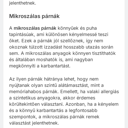
jelenthetnek.
Mikroszálas párnák
A
mikroszálas párnák
könnyűek és puha
tapintásúak, ami különösen kényelmessé teszi
őket. Ezek a párnák jól szellőznek, így nem
okoznak túlzott izzadást hosszabb utazás során
sem. A mikroszálas anyagok könnyen tisztíthatók
és általában moshatók is, ami nagyban
megkönnyíti a karbantartást.
Az ilyen párnák hátránya lehet, hogy nem
nyújtanak olyan szintű alátámasztást, mint a
memóriahabos párnák. Emellett, ha valaki allergiás
a szintetikus anyagokra, akkor érdemes
körültekintően választani. Azonban, ha a kényelem
és a könnyű karbantartás a legfontosabb
szempontok, a mikroszálas párnák remek
választást jelenthetnek.