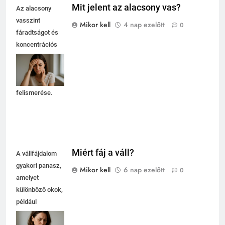
Mit jelent az alacsony vas?
Az alacsony
vasszint
Mikor kell
4 nap ezelőtt
0
fáradtságot és
koncentrációs
nehézségeket
okozhat, ezért
fontos a tünetek
felismerése.
Miért fáj a váll?
A vállfájdalom
gyakori panasz,
Mikor kell
6 nap ezelőtt
0
amelyet
különböző okok,
például
túlterhelés vagy