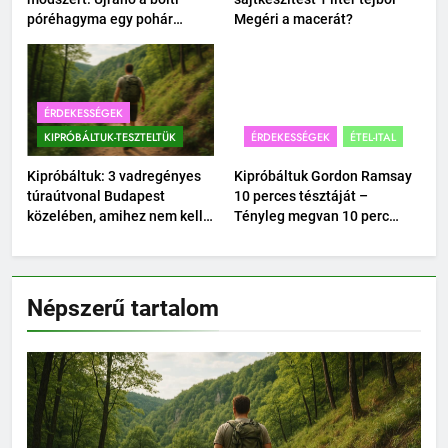
póréhagyma egy pohár
Megéri a macerát?
vízben?
ÉRDEKESSÉGEK
KIPRÓBÁLTUK-TESZTELTÜK
ÉRDEKESSÉGEK
ÉTEL-ITAL
Kipróbáltuk: 3 vadregényes
Kipróbáltuk Gordon Ramsay
túraútvonal Budapest
10 perces tésztáját –
közelében, amihez nem kell
Tényleg megvan 10 perc
autó.
alatt?
Népszerű tartalom