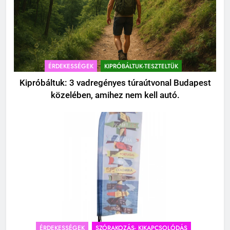
ÉRDEKESSÉGEK
KIPRÓBÁLTUK-TESZTELTÜK
Kipróbáltuk: 3 vadregényes túraútvonal Budapest
közelében, amihez nem kell autó.
ÉRDEKESSÉGEK
SZÓRAKOZÁS- KIKAPCSOLÓDÁS