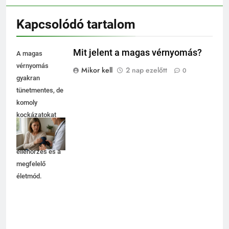
Kapcsolódó tartalom
Mit jelent a magas vérnyomás?
A magas
vérnyomás
Mikor kell
2 nap ezelőtt
0
gyakran
tünetmentes, de
komoly
kockázatokat
rejt. Fontos a
rendszeres
ellenőrzés és a
megfelelő
életmód.