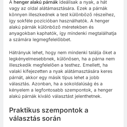
A
henger alakú párnák
ideálisak a nyak, a hát
vagy az oldal alátámasztására. Ezek a párnák
könnyen illeszkednek a test különböző részeihez,
így sokféle pozícióban használhatók. A henger
alakú párnák különböző méretekben és
anyagokban kaphatók, így mindenki megtalálhatja
a számára legmegfelelőbbet.
Hátrányuk lehet, hogy nem mindenki találja őket a
legkényelmesebbnek, különösen, ha a párna nem
illeszkedik megfelelően a testhez. Emellett, ha
valaki kifejezetten a nyak alátámasztására keres
párnát, akkor egy másik típus lehet a jobb
választás. Azonban, ha a sokoldalúság és a
kényelem a legfontosabb szempontok, a henger
alakú párnák kiváló választást jelenthetnek.
Praktikus szempontok a
választás során