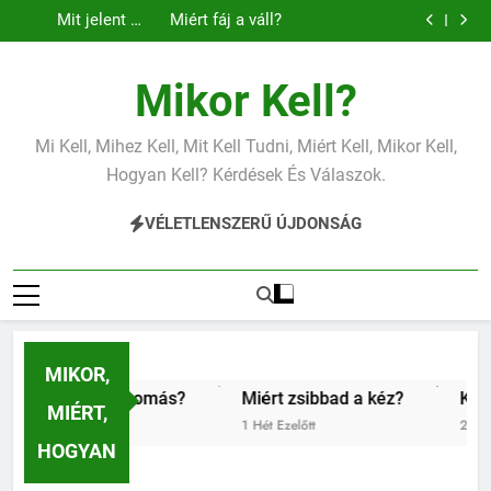
Mit jelent az
Mit jelent a
Ugrás
alacsony
magas
Mit jelent az
Miért fáj a váll?
vérnyomás?
vérnyomás?
a
alacsony vas?
Mit jelent az
Mit jelent a
alacsony
magas
Mit jelent az
Miért fáj a váll?
tartalomra
vérnyomás?
vérnyomás?
alacsony vas?
Mit jelent az
Mikor Kell?
alacsony
vérnyomás?
Mi Kell, Mihez Kell, Mit Kell Tudni, Miért Kell, Mikor Kell,
Hogyan Kell? Kérdések És Válaszok.
VÉLETLENSZERŰ ÚJDONSÁG
MIKOR,
s?
Miért zsibbad a kéz?
Kipróbáltuk a digitális de
MIÉRT,
1 Hét Ezelőtt
2 Hét Ezelőtt
HOGYAN