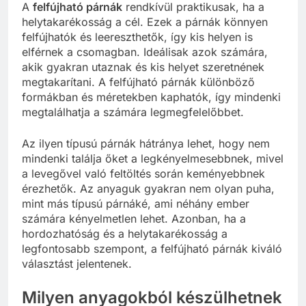
A
felfújható párnák
rendkívül praktikusak, ha a
helytakarékosság a cél. Ezek a párnák könnyen
felfújhatók és leereszthetők, így kis helyen is
elférnek a csomagban. Ideálisak azok számára,
akik gyakran utaznak és kis helyet szeretnének
megtakarítani. A felfújható párnák különböző
formákban és méretekben kaphatók, így mindenki
megtalálhatja a számára legmegfelelőbbet.
Az ilyen típusú párnák hátránya lehet, hogy nem
mindenki találja őket a legkényelmesebbnek, mivel
a levegővel való feltöltés során keményebbnek
érezhetők. Az anyaguk gyakran nem olyan puha,
mint más típusú párnáké, ami néhány ember
számára kényelmetlen lehet. Azonban, ha a
hordozhatóság és a helytakarékosság a
legfontosabb szempont, a felfújható párnák kiváló
választást jelentenek.
Milyen anyagokból készülhetnek