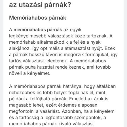
az utazási párnák?
Memóriahabos párnák
A
memóriahabos párnák
az egyik
legkényelmesebb választások közé tartoznak. A
memóriahab alkalmazkodik a fej és a nyak
alakjához, így optimális alátámasztást nyújt. Ezek
a párnák hosszú távon is megőrzik formájukat, így
tartós választást jelentenek. A memóriahabos
párnák puha huzattal rendelkeznek, ami tovább
növeli a kényelmet.
A memóriahabos párnák hátránya, hogy általában
nehezebbek és több helyet foglalnak el, mint
például a felfújható párnák. Emellett az áruk is
magasabb lehet, ezért érdemes alaposan
megfontolni a vásárlást. Azonban, ha a kényelem
és a tartósság a legfontosabb szempontok, a
memóriahabos párnák kiváló választást