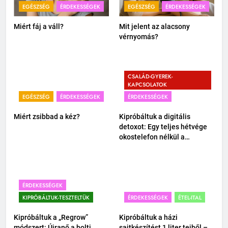
EGÉSZSÉG
ÉRDEKESSÉGEK
EGÉSZSÉG
ÉRDEKESSÉGEK
Miért fáj a váll?
Mit jelent az alacsony
vérnyomás?
CSALÁD-GYEREK-
KAPCSOLATOK
EGÉSZSÉG
ÉRDEKESSÉGEK
ÉRDEKESSÉGEK
Miért zsibbad a kéz?
Kipróbáltuk a digitális
detoxot: Egy teljes hétvége
okostelefon nélkül a
családdal.
ÉRDEKESSÉGEK
KIPRÓBÁLTUK-TESZTELTÜK
ÉRDEKESSÉGEK
ÉTEL-ITAL
Kipróbáltuk a „Regrow”
Kipróbáltuk a házi
módszert: Újranő a bolti
sajtkészítést 1 liter tejből –