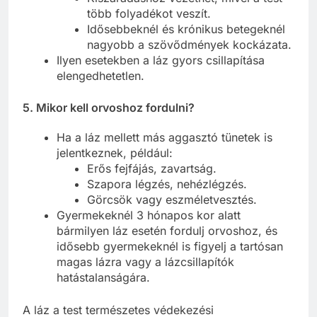
több folyadékot veszít.
Idősebbeknél és krónikus betegeknél
nagyobb a szövődmények kockázata.
Ilyen esetekben a láz gyors csillapítása
elengedhetetlen.
5. Mikor kell orvoshoz fordulni?
Ha a láz mellett más aggasztó tünetek is
jelentkeznek, például:
Erős fejfájás, zavartság.
Szapora légzés, nehézlégzés.
Görcsök vagy eszméletvesztés.
Gyermekeknél 3 hónapos kor alatt
bármilyen láz esetén fordulj orvoshoz, és
idősebb gyermekeknél is figyelj a tartósan
magas lázra vagy a lázcsillapítók
hatástalanságára.
A láz a test természetes védekezési