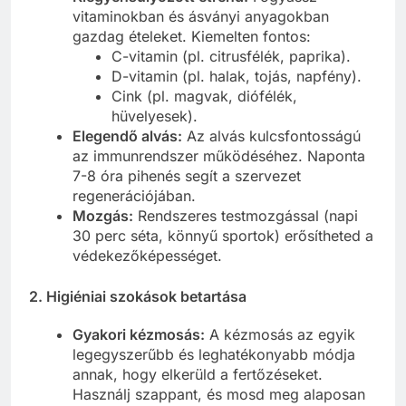
vitaminokban és ásványi anyagokban
gazdag ételeket. Kiemelten fontos:
C-vitamin (pl. citrusfélék, paprika).
D-vitamin (pl. halak, tojás, napfény).
Cink (pl. magvak, diófélék,
hüvelyesek).
Elegendő alvás:
Az alvás kulcsfontosságú
az immunrendszer működéséhez. Naponta
7-8 óra pihenés segít a szervezet
regenerációjában.
Mozgás:
Rendszeres testmozgással (napi
30 perc séta, könnyű sportok) erősítheted a
védekezőképességet.
2. Higiéniai szokások betartása
Gyakori kézmosás:
A kézmosás az egyik
legegyszerűbb és leghatékonyabb módja
annak, hogy elkerüld a fertőzéseket.
Használj szappant, és mosd meg alaposan