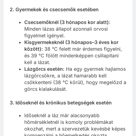
2. Gyermekek és csecsemők esetében
Csecsemőknél (3 hónapos kor alatt):
Minden lázas állapot azonnali orvosi
figyelmet igényel.
Kisgyermekeknél (3 hónapos–3 éves kor
között):
38 °C felett már érdemes figyelni,
és 39 °C fölött mindenképpen csillapítani
kell a lázat.
Lázgörcs esetén:
Ha egy gyermek hajlamos
lázgörcsökre, a lázat hamarabb kell
csökkenteni (38 °C körül), hogy megelőzd a
görcs kialakulását.
3. Időseknél és krónikus betegségek esetén
Időseknél a láz már alacsonyabb
hőmérsékletnél is komoly problémákat
okozhat, mert a szervezetük kevésbé képes
kompenzálni a hőemelkedés okozta