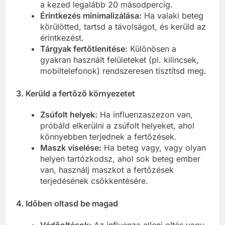
a kezed legalább 20 másodpercig.
Érintkezés minimalizálása:
Ha valaki beteg
körülötted, tartsd a távolságot, és kerüld az
érintkezést.
Tárgyak fertőtlenítése:
Különösen a
gyakran használt felületeket (pl. kilincsek,
mobiltelefonok) rendszeresen tisztítsd meg.
3. Kerüld a fertőző környezetet
Zsúfolt helyek:
Ha influenzaszezon van,
próbáld elkerülni a zsúfolt helyeket, ahol
könnyebben terjednek a fertőzések.
Maszk viselése:
Ha beteg vagy, vagy olyan
helyen tartózkodsz, ahol sok beteg ember
van, használj maszkot a fertőzések
terjedésének csökkentésére.
4. Időben oltasd be magad
Védőoltások:
Az influenza elleni oltás vagy