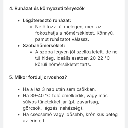
4. Ruházat és környezeti tényezők
Légáteresztő ruházat:
Ne öltözz túl melegen, mert az
fokozhatja a hőmérsékletet. Könnyű,
pamut ruházatot válassz.
Szobahőmérséklet:
A szoba legyen jól szellőztetett, de ne
túl hideg. Ideális esetben 20-22 °C
körüli hőmérsékletet tarts.
5. Mikor fordulj orvoshoz?
Ha a láz 3 nap után sem csökken.
Ha 39-40 °C fölé emelkedik, vagy más
súlyos tünetekkel jár (pl. zavartság,
görcsök, légzési nehézség).
Ha csecsemő vagy idősebb, krónikus beteg
az érintett.