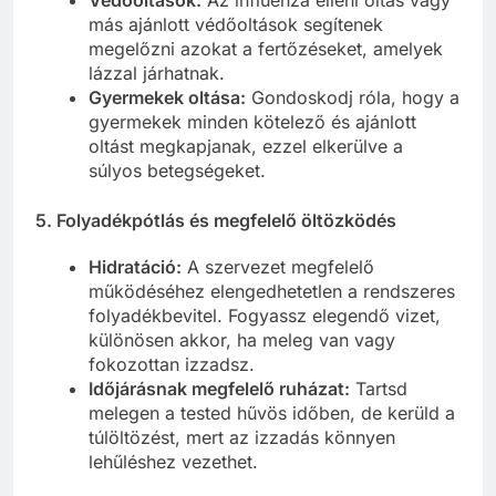
más ajánlott védőoltások segítenek
megelőzni azokat a fertőzéseket, amelyek
lázzal járhatnak.
Gyermekek oltása:
Gondoskodj róla, hogy a
gyermekek minden kötelező és ajánlott
oltást megkapjanak, ezzel elkerülve a
súlyos betegségeket.
5. Folyadékpótlás és megfelelő öltözködés
Hidratáció:
A szervezet megfelelő
működéséhez elengedhetetlen a rendszeres
folyadékbevitel. Fogyassz elegendő vizet,
különösen akkor, ha meleg van vagy
fokozottan izzadsz.
Időjárásnak megfelelő ruházat:
Tartsd
melegen a tested hűvös időben, de kerüld a
túlöltözést, mert az izzadás könnyen
lehűléshez vezethet.