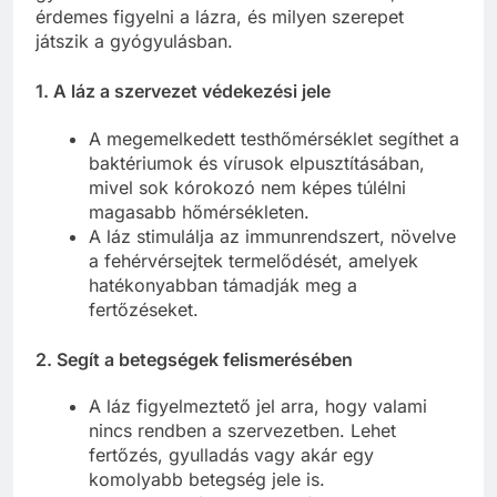
érdemes figyelni a lázra, és milyen szerepet
játszik a gyógyulásban.
1. A láz a szervezet védekezési jele
A megemelkedett testhőmérséklet segíthet a
baktériumok és vírusok elpusztításában,
mivel sok kórokozó nem képes túlélni
magasabb hőmérsékleten.
A láz stimulálja az immunrendszert, növelve
a fehérvérsejtek termelődését, amelyek
hatékonyabban támadják meg a
fertőzéseket.
2. Segít a betegségek felismerésében
A láz figyelmeztető jel arra, hogy valami
nincs rendben a szervezetben. Lehet
fertőzés, gyulladás vagy akár egy
komolyabb betegség jele is.