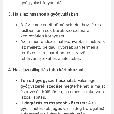
gyógyulási folyamatát.
3. Ha a láz hasznos a gyógyulásban
A láz emelkedett hőmérsékletet hoz létre a
testben, ami sok kórokozó számára
kedvezőtlen környezet.
Az immunrendszer hatékonyabban működik
láz mellett, például gyorsabban termeli a
fertőzés elleni harcban részt vevő
fehérvérsejteket és antitesteket.
4. Ha a lázcsillapítás több kárt okozhat
Túlzott gyógyszerhasználat:
Felesleges
gyógyszerek szedése megterhelheti a májat
és a vesét, különösen, ha nincs indokolva a
lázcsillapítás.
Hidegrázás és rosszabb közérzet:
A túl
gyors hűtés (pl. jeges víz, hideg borogatás)