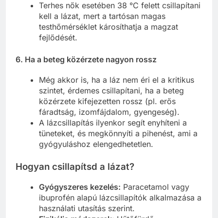
Terhes nők esetében 38 °C felett csillapítani
kell a lázat, mert a tartósan magas
testhőmérséklet károsíthatja a magzat
fejlődését.
6. Ha a beteg közérzete nagyon rossz
Még akkor is, ha a láz nem éri el a kritikus
szintet, érdemes csillapítani, ha a beteg
közérzete kifejezetten rossz (pl. erős
fáradtság, izomfájdalom, gyengeség).
A lázcsillapítás ilyenkor segít enyhíteni a
tüneteket, és megkönnyíti a pihenést, ami a
gyógyuláshoz elengedhetetlen.
Hogyan csillapítsd a lázat?
Gyógyszeres kezelés:
Paracetamol vagy
ibuprofén alapú lázcsillapítók alkalmazása a
használati utasítás szerint.