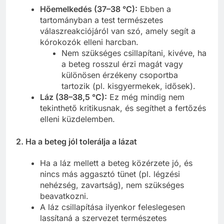
Hőemelkedés (37–38 °C):
Ebben a
tartományban a test természetes
válaszreakciójáról van szó, amely segít a
kórokozók elleni harcban.
Nem szükséges csillapítani, kivéve, ha
a beteg rosszul érzi magát vagy
különösen érzékeny csoportba
tartozik (pl. kisgyermekek, idősek).
Láz (38–38,5 °C):
Ez még mindig nem
tekinthető kritikusnak, és segíthet a fertőzés
elleni küzdelemben.
2. Ha a beteg jól tolerálja a lázat
Ha a láz mellett a beteg közérzete jó, és
nincs más aggasztó tünet (pl. légzési
nehézség, zavartság), nem szükséges
beavatkozni.
A láz csillapítása ilyenkor feleslegesen
lassítaná a szervezet természetes