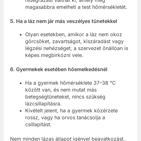
hidegrázást válthat ki, amely még
magasabbra emelheti a test hőmérsékletét.
5. Ha a láz nem jár más veszélyes tünetekkel
Olyan esetekben, amikor a láz nem okoz
görcsöket, zavartságot, kiszáradást vagy
légzési nehézséget, a szervezet önállóan is
képes megbirkózni vele.
6. Gyermekek esetében hőemelkedésnél
Ha a gyermek hőmérséklete 37–38 °C
között van, és nem mutat más
betegségtüneteket, nincs szükség
lázcsillapításra.
Kivételt jelent, ha a gyermek közérzete
rossz, vagy ha orvos tanácsolja a
csillapítást.
Nem minden lázas állapot igényel beavatkozást.