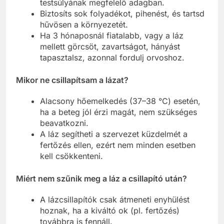
testsúlyának megfelelő adagban.
Biztosíts sok folyadékot, pihenést, és tartsd
hűvösen a környezetét.
Ha 3 hónaposnál fiatalabb, vagy a láz
mellett görcsöt, zavartságot, hányást
tapasztalsz, azonnal fordulj orvoshoz.
Mikor ne csillapítsam a lázat?
Alacsony hőemelkedés (37–38 °C) esetén,
ha a beteg jól érzi magát, nem szükséges
beavatkozni.
A láz segítheti a szervezet küzdelmét a
fertőzés ellen, ezért nem minden esetben
kell csökkenteni.
Miért nem szűnik meg a láz a csillapító után?
A lázcsillapítók csak átmeneti enyhülést
hoznak, ha a kiváltó ok (pl. fertőzés)
továbbra is fennáll.