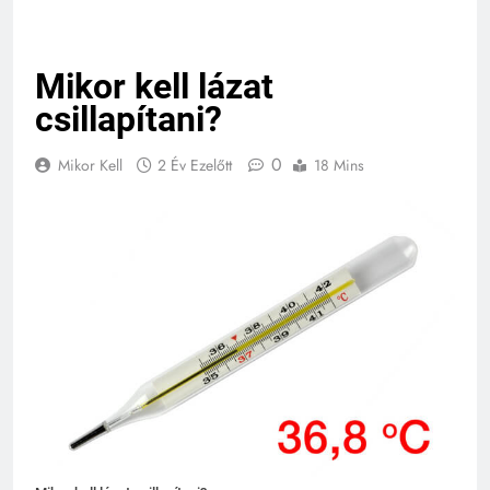
Mikor kell lázat
csillapítani?
0
Mikor Kell
2 Év Ezelőtt
18 Mins