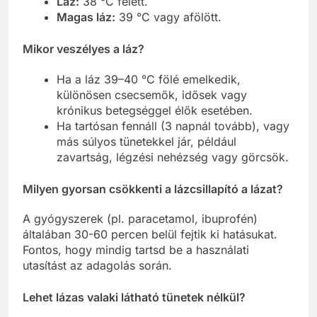
Láz:
38 °C felett.
Magas láz:
39 °C vagy afölött.
Mikor veszélyes a láz?
Ha a láz 39–40 °C fölé emelkedik,
különösen csecsemők, idősek vagy
krónikus betegséggel élők esetében.
Ha tartósan fennáll (3 napnál tovább), vagy
más súlyos tünetekkel jár, például
zavartság, légzési nehézség vagy görcsök.
Milyen gyorsan csökkenti a lázcsillapító a lázat?
A gyógyszerek (pl. paracetamol, ibuprofén)
általában 30-60 percen belül fejtik ki hatásukat.
Fontos, hogy mindig tartsd be a használati
utasítást az adagolás során.
Lehet lázas valaki látható tünetek nélkül?