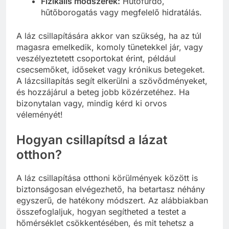
Fizikális módszerek:
Hűtőfürdő,
hűtőborogatás vagy megfelelő hidratálás.
A láz csillapítására akkor van szükség, ha az túl
magasra emelkedik, komoly tünetekkel jár, vagy
veszélyeztetett csoportokat érint, például
csecsemőket, időseket vagy krónikus betegeket.
A lázcsillapítás segít elkerülni a szövődményeket,
és hozzájárul a beteg jobb közérzetéhez. Ha
bizonytalan vagy, mindig kérd ki orvos
véleményét!
Hogyan csillapítsd a lázat
otthon?
A láz csillapítása otthoni körülmények között is
biztonságosan elvégezhető, ha betartasz néhány
egyszerű, de hatékony módszert. Az alábbiakban
összefoglaljuk, hogyan segítheted a testet a
hőmérséklet csökkentésében, és mit tehetsz a