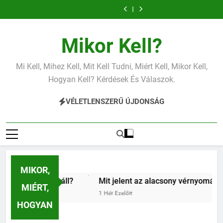
Ugrás
vérnyomás?
a
tartalomra
Mikor Kell?
Mi Kell, Mihez Kell, Mit Kell Tudni, Miért Kell, Mikor Kell,
Hogyan Kell? Kérdések És Válaszok.
VÉLETLENSZERŰ ÚJDONSÁG
MIKOR,
ért fáj a váll?
Mit jelent az alacsony vérnyomás?
MIÉRT,
Nap Ezelőtt
1 Hét Ezelőtt
HOGYAN