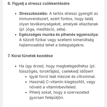
6. Figyelj a stressz csökkentésére
Stresszkezelés:
A tartós stressz gyengíti az
immunrendszert, ezért fontos, hogy találj
olyan tevékenységeket, amelyek ellazítanak
(pl. jóga, meditáció, séta).
Egészséges munka és pihenés egyensúlya:
A túlzott fizikai vagy szellemi kimerültség
hajlamosabbá tehet a betegségekre.
7. Korai tünetek kezelése
Ha úgy érzed, hogy megbetegedhetsz (pl.
tüsszögés, torokfájás), cselekedj időben!
Igyál forró teát mézzel és citrommal.
Használj C-vitamin kiegészítőt, vagy
növeld a vitaminbeviteled.
Pihenj sokat, hogy a szervezeted
gyorsan felépüljön.