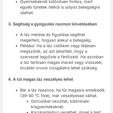
Gyermekeknél különösen fontos, mert
egyéb tünetek nélkül is súlyos betegségre
utalhat.
3. Segítség a gyógyulás nyomon követésében
A láz mérése és figyelése segíthet
megérteni, hogyan alakul a betegség.
Például: Ha a láz csökken vagy teljesen
megszűnik, az azt jelezheti, hogy a
szervezet legyőzte a fertőzést. Ha azonban
a láz tartósan magas marad vagy visszatér,
további orvosi vizsgálatra lehet szükség.
4. A túl magas láz veszélyes lehet
Bár a láz hasznos, ha túl magasra emelkedik
(39-40 °C fölé), már veszélyessé válhat.
Görcsöket okozhat, különösen
kisgyermekeknél.
Kiszáradáshoz vezethet, mivel a test