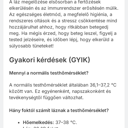
A láz megelőzése elsősorban a fertőzések
elkerülésén és az immunrendszer erősítésén múlik.
Az egészséges életmód, a megfelelő higiénia, a
rendszeres oltások és a stressz csökkentése mind
hozzájárulhat ahhoz, hogy ritkábban betegedj
meg. Ha mégis érzed, hogy beteg leszel, figyelj a
tested jelzéseire, és időben lépj, hogy elkerüld a
súlyosabb tüneteket!
Gyakori kérdések (GYIK)
Mennyi a normális testhőmérséklet?
A normális testhőmérséklet általában 36,1–37,2 °C
között van. Ez egyénenként, napszakonként és
tevékenységtől függően változhat.
Hány foktól számít láznak a testhőmérséklet?
Hőemelkedés:
37–38 °C.