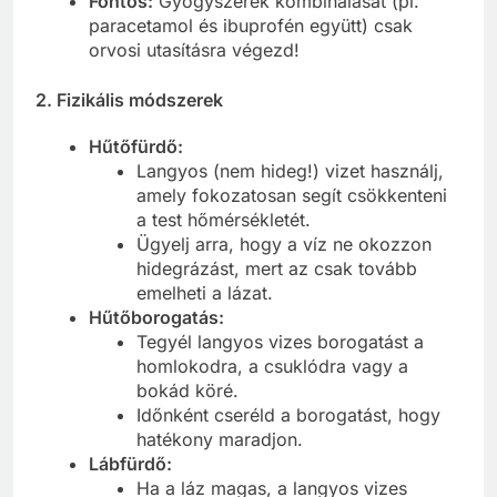
Fontos:
Gyógyszerek kombinálását (pl.
paracetamol és ibuprofén együtt) csak
orvosi utasításra végezd!
2. Fizikális módszerek
Hűtőfürdő:
Langyos (nem hideg!) vizet használj,
amely fokozatosan segít csökkenteni
a test hőmérsékletét.
Ügyelj arra, hogy a víz ne okozzon
hidegrázást, mert az csak tovább
emelheti a lázat.
Hűtőborogatás:
Tegyél langyos vizes borogatást a
homlokodra, a csuklódra vagy a
bokád köré.
Időnként cseréld a borogatást, hogy
hatékony maradjon.
Lábfürdő:
Ha a láz magas, a langyos vizes