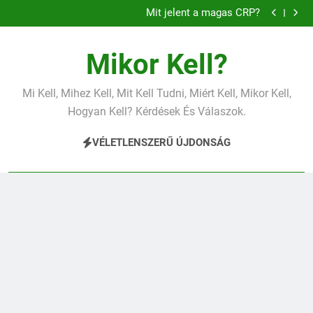
Miért fáj a váll?
Ugrás
Mit jelent a magas CRP?
a
Mit jelent a magas vérnyomás?
Mit jelent az alacsony vas?
tartalomra
Miért fáj a váll?
Mikor Kell?
Mit jelent a magas CRP?
Mit jelent a magas vérnyomás?
Mit jelent az alacsony vas?
Mi Kell, Mihez Kell, Mit Kell Tudni, Miért Kell, Mikor Kell,
Miért fáj a váll?
Hogyan Kell? Kérdések És Válaszok.
VÉLETLENSZERŰ ÚJDONSÁG