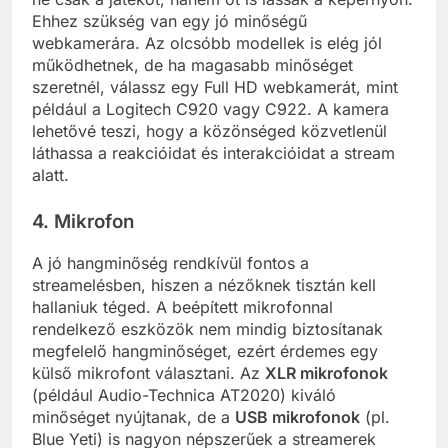
Ehhez szükség van egy jó minőségű
webkamerára. Az olcsóbb modellek is elég jól
működhetnek, de ha magasabb minőséget
szeretnél, válassz egy Full HD webkamerát, mint
például a Logitech C920 vagy C922. A kamera
lehetővé teszi, hogy a közönséged közvetlenül
láthassa a reakcióidat és interakcióidat a stream
alatt.
4. Mikrofon
A jó hangminőség rendkívül fontos a
streamelésben, hiszen a nézőknek tisztán kell
hallaniuk téged. A beépített mikrofonnal
rendelkező eszközök nem mindig biztosítanak
megfelelő hangminőséget, ezért érdemes egy
külső mikrofont választani. Az
XLR mikrofonok
(például Audio-Technica AT2020) kiváló
minőséget nyújtanak, de a
USB mikrofonok
(pl.
Blue Yeti) is nagyon népszerűek a streamerek