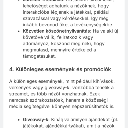
lehetőséget adhatunk a nézőknek, hogy
interakcióba lépjenek a játékkal, például
szavazással vagy kérdésekkel. Így még
inkább bevonod őket a tevékenységekbe.
Közvetlen köszönetnyilvánítás
: Ha valaki új
követővé válik, feliratkozik vagy
adományoz, köszönd meg neki, hogy
megmutasd, mennyire értékeled a
támogatásukat.
4. Különleges események és promóciók
A különleges események, mint például kihívások,
versenyek vagy giveaway-k, vonzóbbá tehetik a
streamet, és több nézőt vonzhatnak. Ezek
nemcsak szórakoztatóak, hanem a közösségi
média segítségével könnyen népszerűsíthetők is.
Giveaway-k
: Kínálj valamilyen ajándékot (pl.
játékokat, ajándékkártyákat), amit a nézők