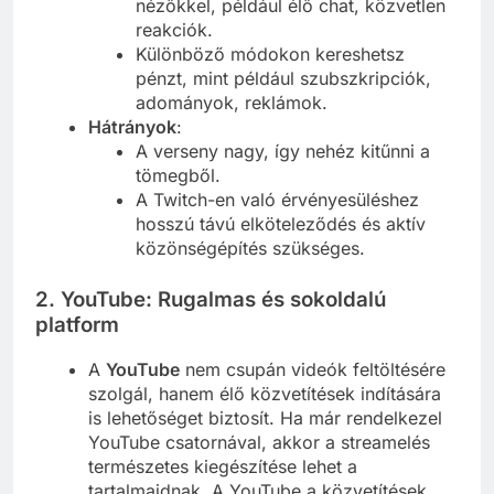
nézőkkel, például élő chat, közvetlen
reakciók.
Különböző módokon kereshetsz
pénzt, mint például szubszkripciók,
adományok, reklámok.
Hátrányok
:
A verseny nagy, így nehéz kitűnni a
tömegből.
A Twitch-en való érvényesüléshez
hosszú távú elköteleződés és aktív
közönségépítés szükséges.
2. YouTube: Rugalmas és sokoldalú
platform
A
YouTube
nem csupán videók feltöltésére
szolgál, hanem élő közvetítések indítására
is lehetőséget biztosít. Ha már rendelkezel
YouTube csatornával, akkor a streamelés
természetes kiegészítése lehet a
tartalmaidnak. A YouTube a közvetítések