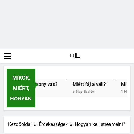
MIKOR,
nt az alacsony vas?
Miért fáj a váll?
Mit jelent az
MIÉRT,
őtt
6 Nap Ezelőtt
1 Hét Ezelőtt
HOGYAN
Kezdőoldal
Érdekességek
Hogyan kell streamelni?