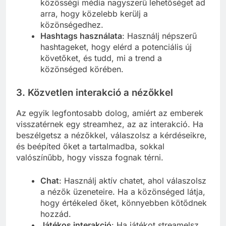
közösségi média nagyszerű lehetőséget ad
arra, hogy közelebb kerülj a
közönségedhez.
Hashtags használata
: Használj népszerű
hashtageket, hogy elérd a potenciális új
követőket, és tudd, mi a trend a
közönséged körében.
3. Közvetlen interakció a nézőkkel
Az egyik legfontosabb dolog, amiért az emberek
visszatérnek egy streamhez, az az interakció. Ha
beszélgetsz a nézőkkel, válaszolsz a kérdéseikre,
és beépíted őket a tartalmadba, sokkal
valószínűbb, hogy vissza fognak térni.
Chat
: Használj aktív chatet, ahol válaszolsz
a nézők üzeneteire. Ha a közönséged látja,
hogy értékeled őket, könnyebben kötődnek
hozzád.
Játékos interakció
: Ha játékot streamelsz,