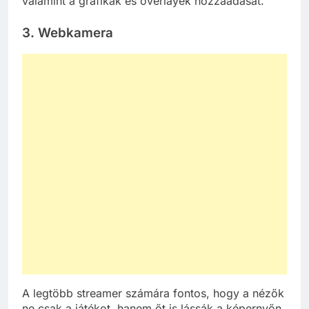
valamint a grafikák és overlayek hozzáadását.
3. Webkamera
A legtöbb streamer számára fontos, hogy a nézők
ne csak a játékot, hanem őt is lássák a képernyőn.