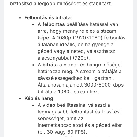
biztosítsd a legjobb minőséget és stabilitást.
Felbontás és bitráta
:
A
felbontás
beállítása hatással van
arra, hogy mennyire éles a stream
képe. A 1080p (1920×1080) felbontás
általában ideális, de ha gyenge a
géped vagy a neted, választhatsz
alacsonyabbat (720p).
A
bitráta
a video- és hangminőséget
határozza meg. A stream bitrátáját a
sávszélességedhez kell igazítani.
Általánosan ajánlott 3000-6000 kbps
bitráta a 1080p streamhez.
Kép és hang
:
A
videó
beállításainál válaszd a
legmagasabb felbontást és frissítési
sebességet, amit az
internetkapcsolatod és a géped elbír
(pl. 30 vagy 60 FPS).