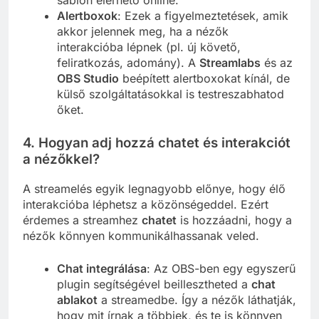
Alertboxok
: Ezek a figyelmeztetések, amik
akkor jelennek meg, ha a nézők
interakcióba lépnek (pl. új követő,
feliratkozás, adomány). A
Streamlabs
és az
OBS Studio
beépített alertboxokat kínál, de
külső szolgáltatásokkal is testreszabhatod
őket.
4. Hogyan adj hozzá chatet és interakciót
a nézőkkel?
A streamelés egyik legnagyobb előnye, hogy élő
interakcióba léphetsz a közönségeddel. Ezért
érdemes a streamhez
chatet
is hozzáadni, hogy a
nézők könnyen kommunikálhassanak veled.
Chat integrálása
: Az OBS-ben egy egyszerű
plugin segítségével beillesztheted a
chat
ablakot
a streamedbe. Így a nézők láthatják,
hogy mit írnak a többiek, és te is könnyen