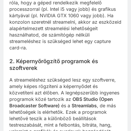
róla, hogy a géped rendelkezik megfelelő
processzorral (pl. Intel i5 vagy jobb) és grafikus
kártyával (pl. NVIDIA GTX 1060 vagy jobb). Ha
konzolon szeretnél streamelni, akkor az eszközeid
alapértelmezett streamelési lehetőségeit
használhatod, de számítógép nélküli
streameléshez is szükséged lehet egy capture
card-ra.
2. Képernyőrögzítő programok és
szoftverek
A streameléshez szükséged lesz egy szoftverre,
amely képes rögzíteni a képernyődet és
közvetíteni azt élőben. A legnépszerűbb ingyenes
programok közé tartozik az
OBS Studio (Open
Broadcaster Software)
és a
Streamlabs
, de más
lehetőségek is elérhetők. Ezek a programok
lehetővé teszik a különböző beállítások
testreszabását, mint a felbontás, bitráta, hang,