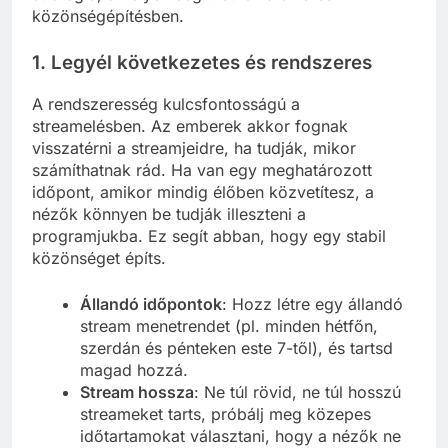
közönségépítésben.
1. Legyél következetes és rendszeres
A rendszeresség kulcsfontosságú a
streamelésben. Az emberek akkor fognak
visszatérni a streamjeidre, ha tudják, mikor
számíthatnak rád. Ha van egy meghatározott
időpont, amikor mindig élőben közvetítesz, a
nézők könnyen be tudják illeszteni a
programjukba. Ez segít abban, hogy egy stabil
közönséget építs.
Állandó időpontok
: Hozz létre egy állandó
stream menetrendet (pl. minden hétfőn,
szerdán és pénteken este 7-től), és tartsd
magad hozzá.
Stream hossza
: Ne túl rövid, ne túl hosszú
streameket tarts, próbálj meg közepes
időtartamokat választani, hogy a nézők ne