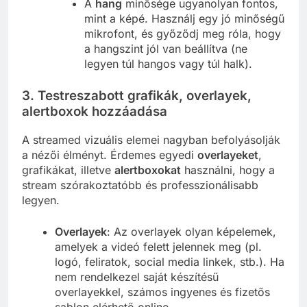
A
hang
minősége ugyanolyan fontos,
mint a képé. Használj egy jó minőségű
mikrofont, és győződj meg róla, hogy
a hangszint jól van beállítva (ne
legyen túl hangos vagy túl halk).
3. Testreszabott grafikák, overlayek,
alertboxok hozzáadása
A streamed vizuális elemei nagyban befolyásolják
a nézői élményt. Érdemes egyedi
overlayeket
,
grafikákat, illetve
alertboxokat
használni, hogy a
stream szórakoztatóbb és professzionálisabb
legyen.
Overlayek
: Az overlayek olyan képelemek,
amelyek a videó felett jelennek meg (pl.
logó, feliratok, social media linkek, stb.). Ha
nem rendelkezel saját készítésű
overlayekkel, számos ingyenes és fizetős
sablon elérhető online.