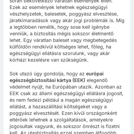
során bekövetkező váratlan események ellen.
Ezek az események lehetnek egészségügyi
vészhelyzetek, balesetek, poggyász elvesztése,
járatkimaradások vagy akár jogi problémák is. Míg
a legtöbben remélik, hogy sose kell igénybe
venniük, a biztosítás mégis sokszor életmentő
lehet. Egy váratlan baleset vagy megbetegedés
külföldön rendkívül költséges lehet, főleg, ha
egészségügyi ellátásra szorulunk, vagy akár
kórházi kezelésre van szükségünk.
Sok utazó úgy gondolja, hogy az
európai
egészségbiztosítási kártya (EEK)
elegendő
védelmet nyújt, ha Európában utazik. Azonban az
EEK csak az állami egészségügyi ellátásra jogosít,
és nem fedezi például a magán egészségügyi
ellátást, a hazaszállítási költségeket vagy a
poggyász elvesztését. Ezen kívül országonként
eltérőek lehetnek a szolgáltatások, amelyekre
jogosultak vagyunk, és sokszor önrészt is fizetni
kell. Az utasbiztosítás ezzel szemben átfogóbb