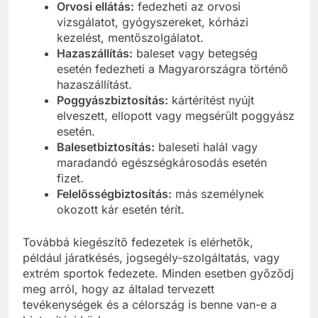
Orvosi ellátás:
fedezheti az orvosi
vizsgálatot, gyógyszereket, kórházi
kezelést, mentőszolgálatot.
Hazaszállítás:
baleset vagy betegség
esetén fedezheti a Magyarországra történő
hazaszállítást.
Poggyászbiztosítás:
kártérítést nyújt
elveszett, ellopott vagy megsérült poggyász
esetén.
Balesetbiztosítás:
baleseti halál vagy
maradandó egészségkárosodás esetén
fizet.
Felelősségbiztosítás:
más személynek
okozott kár esetén térít.
Továbbá kiegészítő fedezetek is elérhetők,
például járatkésés, jogsegély-szolgáltatás, vagy
extrém sportok fedezete. Minden esetben győződj
meg arról, hogy az általad tervezett
tevékenységek és a célország is benne van-e a