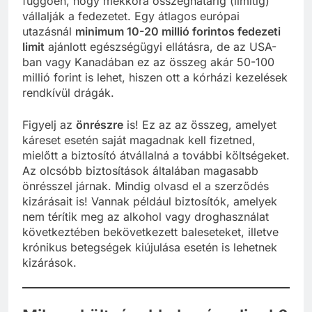
függően, hogy mekkora összeghatárig (limitig)
vállalják a fedezetet. Egy átlagos európai
utazásnál
minimum 10-20 millió forintos fedezeti
limit
ajánlott egészségügyi ellátásra, de az USA-
ban vagy Kanadában ez az összeg akár 50-100
millió forint is lehet, hiszen ott a kórházi kezelések
rendkívül drágák.
Figyelj az
önrészre
is! Ez az az összeg, amelyet
káreset esetén saját magadnak kell fizetned,
mielőtt a biztosító átvállalná a további költségeket.
Az olcsóbb biztosítások általában magasabb
önrésszel járnak. Mindig olvasd el a szerződés
kizárásait is! Vannak például biztosítók, amelyek
nem térítik meg az alkohol vagy droghasználat
következtében bekövetkezett baleseteket, illetve
krónikus betegségek kiújulása esetén is lehetnek
kizárások.