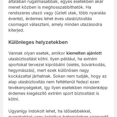
általában rugalmasabbak, egyes esetekben akár
menet közben is meghosszabbíthatók. Ha
rendszeres utazó vagy (üzleti utak, több nyaralás
évente), érdemes lehet éves utasbiztosítás
csomagot választani, amely minden utazásodra
kiterjed.
Különleges helyzetekben
Vannak olyan esetek, amikor
kiemelten ajánlott
utasbiztosítást kötni. Ilyen például, ha extrém
sportokat tervezel kipróbálni (síelés, búvárkodás,
hegymászás), mert ezek különösen nagy
kockázattal járhatnak. Sokan nem tudják, hogy az
alap utasbiztosítás nem feltétlenül fedezi ezen
tevékenységeket, így ilyen esetekben mindenképp
érdemes kiegészítő extrém sport biztosítást is
kötni.
Ugyanígy indokolt lehet, ha idősebbekkel,
gyerekekkel vagy krónikus betegségben szenvedő