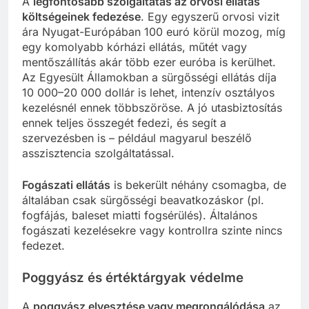
A
legfontosabb szolgáltatás az orvosi ellátás
költségeinek fedezése
. Egy egyszerű orvosi vizit
ára Nyugat-Európában 100 euró körül mozog, míg
egy komolyabb kórházi ellátás, műtét vagy
mentőszállítás akár több ezer euróba is kerülhet.
Az Egyesült Államokban a sürgősségi ellátás díja
10 000–20 000 dollár is lehet, intenzív osztályos
kezelésnél ennek többszöröse. A jó utasbiztosítás
ennek teljes összegét fedezi, és segít a
szervezésben is – például magyarul beszélő
asszisztencia szolgáltatással.
Fogászati ellátás
is bekerült néhány csomagba, de
általában csak sürgősségi beavatkozáskor (pl.
fogfájás, baleset miatti fogsérülés). Általános
fogászati kezelésekre vagy kontrollra szinte nincs
fedezet.
Poggyász és értéktárgyak védelme
A
poggyász elvesztése vagy megrongálódása
az