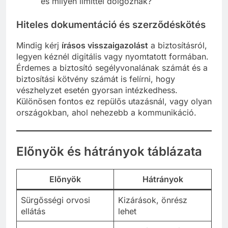
és milyen limittel dolgoznak?
Hiteles dokumentáció és szerződéskötés
Mindig kérj
írásos visszaigazolást
a biztosításról,
legyen kéznél digitális vagy nyomtatott formában.
Érdemes a biztosító segélyvonalának számát és a
biztosítási kötvény számát is felírni, hogy
vészhelyzet esetén gyorsan intézkedhess.
Különösen fontos ez repülős utazásnál, vagy olyan
országokban, ahol nehezebb a kommunikáció.
Előnyök és hátrányok táblázata
Előnyök
Hátrányok
Sürgősségi orvosi
Kizárások, önrész
ellátás
lehet