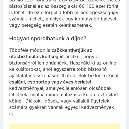
biztosításnál ez az összeg akár 60-100 ezer forint
is lehet, de ez eltörpül a több milliós egészségügyi
számlák mellett, amelyek egy komolyabb baleset
vagy betegség esetén keletkezhetnek.
Hogyan spórolhatunk a díjon?
Többféle módon is
csökkenthetjük az
utasbiztosítás költségeit
anélkül, hogy a
biztonságról lemondanánk. Használd ki az online
kalkulátorokat, ahol egyszerre több biztosító
ajánlatát is összehasonlíthatod. Sok biztosító kínál
családi, csoportos vagy éves bérletet
kedvezménnyel, amelyek jelentősen olcsóbbak
lehetnek, mintha minden utazásra külön biztosítást
kötnél. Diákok, idősek, vagy vállalati ügyfelek
számára gyakran vannak egyedi kedvezmények
is.