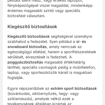
például síelni mész, vagy értékes laptopot,
fényképezőgépet viszel magaddal, mindenképp
érdemes magasabb szintű vagy speciális
biztosítást választani.
Kiegészítő biztosítások
Kiegészítő biztosítások
segítségével személyre
szabhatod a fedezetet. Ilyen például a
sí- és
snowboard biztosítás
, amely nemcsak az
egészségügyi ellátást, hanem a sportfelszerelések
sérülését, elvesztését is fedezheti. A
poggyászbiztosítás
magasabb értékhatárig
téríthet, speciális csomagok pedig a mobiltelefon,
laptop, vagy sporteszközök kárait is magukban
foglalják.
Egyre népszerűbbek az
extrém sport biztosítások
(búvárkodás, siklóernyőzés, hegy- vagy
sziklamászás), amelyek nélkül ezek a
tevékenységek általában kizártak az