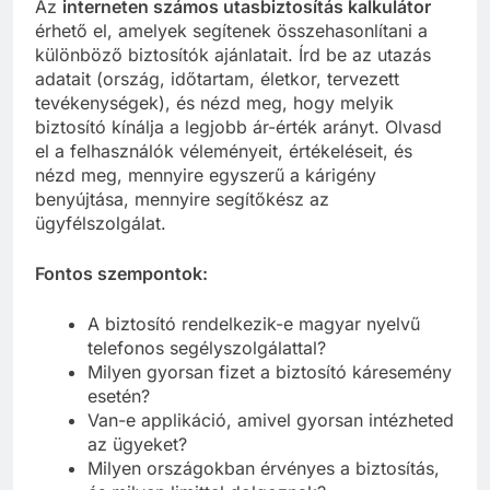
Az
interneten számos utasbiztosítás kalkulátor
érhető el, amelyek segítenek összehasonlítani a
különböző biztosítók ajánlatait. Írd be az utazás
adatait (ország, időtartam, életkor, tervezett
tevékenységek), és nézd meg, hogy melyik
biztosító kínálja a legjobb ár-érték arányt. Olvasd
el a felhasználók véleményeit, értékeléseit, és
nézd meg, mennyire egyszerű a kárigény
benyújtása, mennyire segítőkész az
ügyfélszolgálat.
Fontos szempontok:
A biztosító rendelkezik-e magyar nyelvű
telefonos segélyszolgálattal?
Milyen gyorsan fizet a biztosító káresemény
esetén?
Van-e applikáció, amivel gyorsan intézheted
az ügyeket?
Milyen országokban érvényes a biztosítás,