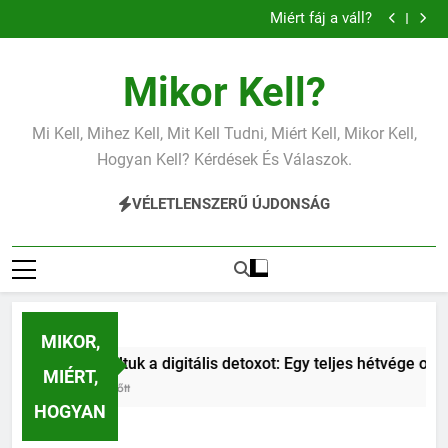
Mit jelent az alacsony vas?
Ugrás
Miért fáj a váll?
a
Mit jelent az alacsony vérnyomás?
Miért zsibbad a kéz?
tartalomra
Mit jelent az alacsony vas?
Mikor Kell?
Miért fáj a váll?
Mit jelent az alacsony vérnyomás?
Miért zsibbad a kéz?
Mi Kell, Mihez Kell, Mit Kell Tudni, Miért Kell, Mikor Kell,
Hogyan Kell? Kérdések És Válaszok.
VÉLETLENSZERŰ ÚJDONSÁG
MIKOR,
digitális detoxot: Egy teljes hétvége okostelefon nélkül a család
MIÉRT,
HOGYAN