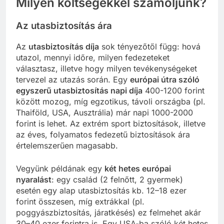
Milyen költségekkel számoljunk?
Az utasbiztosítás ára
Az
utasbiztosítás díja
sok tényezőtől függ: hová
utazol, mennyi időre, milyen fedezeteket
választasz, illetve hogy milyen tevékenységeket
tervezel az utazás során. Egy
európai útra szóló
egyszerű utasbiztosítás napi díja
400-1200 forint
között mozog, míg egzotikus, távoli országba (pl.
Thaiföld, USA, Ausztrália) már napi 1000-2000
forint is lehet. Az extrém sport biztosítások, illetve
az éves, folyamatos fedezetű biztosítások ára
értelemszerűen magasabb.
Vegyünk példának egy
két hetes európai
nyaralást
: egy család (2 felnőtt, 2 gyermek)
esetén egy alap utasbiztosítás kb. 12–18 ezer
forint összesen, míg extrákkal (pl.
poggyászbiztosítás, járatkésés) ez felmehet akár
30–40 ezer forintra is. Egy USA-ba szóló két hetes