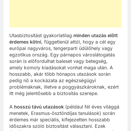
Utasbiztosítást gyakorlatilag
minden utazás előtt
érdemes kötni
, függetlenül attól, hogy a cél egy
európai nagyváros, tengerparti üdülőhely vagy
egzotikus ország. Egy párnapos városlátogatás
során is előfordulhat baleset vagy betegség,
amely komoly kiadásokat vonhat maga után. A
hosszabb, akár több hónapos utazások során
pedig nő a kockázata az egészségügyi
problémáknak, illetve a poggyászkároknak, ezért
itt még jelentősebb a biztosítás szerepe.
A
hosszú távú utazások
(például fél éves világgá
menetek, Erasmus-ösztöndíjas tanulások) során
érdemes már speciális, kifejezetten hosszabb
időszakra szóló biztosítást választani. Ezek