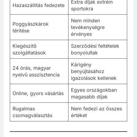
Extra díjak extrém
Hazaszállítás fedezete
sportokra
Nem minden
Poggyászkárok
tevékenységre
térítése
érvényes
Kiegészítő
Szerződési feltételek
szolgáltatások
bonyolultak
Kárigény
24 órás, magyar
benyújtásához
nyelvű asszisztencia
igazolások kellenek
Egyes országokban
Online, gyors vásárlás
magasabb díjak
Rugalmas
Nem fedezi az összes
csomagválasztás
értéket