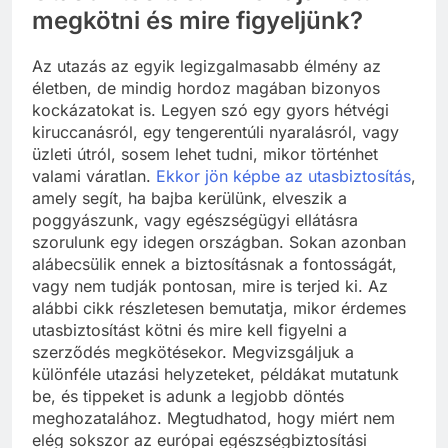
megkötni és mire figyeljünk?
Az utazás az egyik legizgalmasabb élmény az
életben, de mindig hordoz magában bizonyos
kockázatokat is. Legyen szó egy gyors hétvégi
kiruccanásról, egy tengerentúli nyaralásról, vagy
üzleti útról, sosem lehet tudni, mikor történhet
valami váratlan.
Ekkor jön képbe az utasbiztosítás
,
amely segít, ha bajba kerülünk, elveszik a
poggyászunk, vagy egészségügyi ellátásra
szorulunk egy idegen országban. Sokan azonban
alábecsülik ennek a biztosításnak a fontosságát,
vagy nem tudják pontosan, mire is terjed ki. Az
alábbi cikk részletesen bemutatja, mikor érdemes
utasbiztosítást kötni és mire kell figyelni a
szerződés megkötésekor. Megvizsgáljuk a
különféle utazási helyzeteket, példákat mutatunk
be, és tippeket is adunk a legjobb döntés
meghozatalához. Megtudhatod, hogy miért nem
elég sokszor az európai egészségbiztosítási