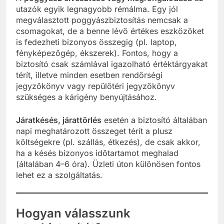
utazók egyik legnagyobb rémálma. Egy jól
megválasztott poggyászbiztosítás nemcsak a
csomagokat, de a benne lévő értékes eszközöket
is fedezheti bizonyos összegig (pl. laptop,
fényképezőgép, ékszerek). Fontos, hogy a
biztosító csak számlával igazolható értéktárgyakat
térít, illetve minden esetben rendőrségi
jegyzőkönyv vagy repülőtéri jegyzőkönyv
szükséges a kárigény benyújtásához.
Járatkésés, járattörlés
esetén a biztosító általában
napi meghatározott összeget térít a plusz
költségekre (pl. szállás, étkezés), de csak akkor,
ha a késés bizonyos időtartamot meghalad
(általában 4–6 óra). Üzleti úton különösen fontos
lehet ez a szolgáltatás.
Hogyan válasszunk