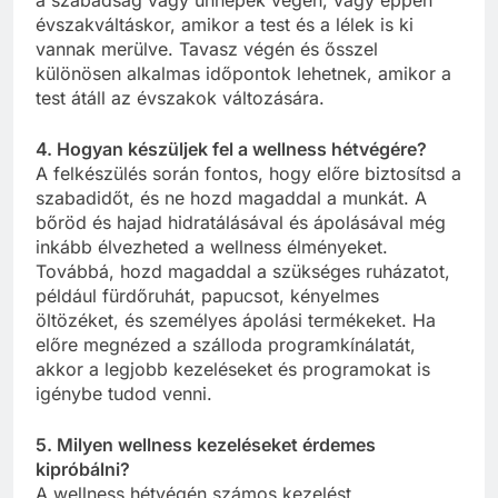
évszakváltáskor, amikor a test és a lélek is ki
vannak merülve. Tavasz végén és ősszel
különösen alkalmas időpontok lehetnek, amikor a
test átáll az évszakok változására.
4. Hogyan készüljek fel a wellness hétvégére?
A felkészülés során fontos, hogy előre biztosítsd a
szabadidőt, és ne hozd magaddal a munkát. A
bőröd és hajad hidratálásával és ápolásával még
inkább élvezheted a wellness élményeket.
Továbbá, hozd magaddal a szükséges ruházatot,
például fürdőruhát, papucsot, kényelmes
öltözéket, és személyes ápolási termékeket. Ha
előre megnézed a szálloda programkínálatát,
akkor a legjobb kezeléseket és programokat is
igénybe tudod venni.
5. Milyen wellness kezeléseket érdemes
kipróbálni?
A wellness hétvégén számos kezelést