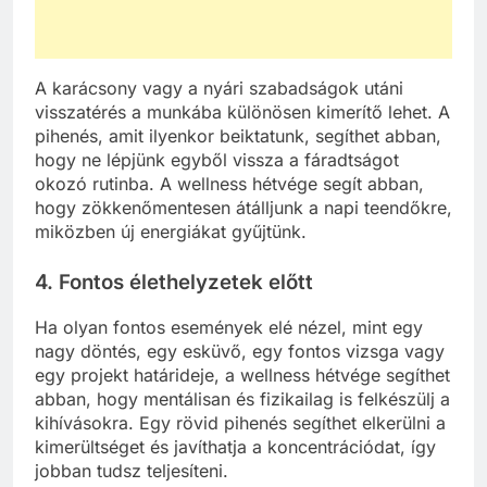
A karácsony vagy a nyári szabadságok utáni
visszatérés a munkába különösen kimerítő lehet. A
pihenés, amit ilyenkor beiktatunk, segíthet abban,
hogy ne lépjünk egyből vissza a fáradtságot
okozó rutinba. A wellness hétvége segít abban,
hogy zökkenőmentesen átálljunk a napi teendőkre,
miközben új energiákat gyűjtünk.
4. Fontos élethelyzetek előtt
Ha olyan fontos események elé nézel, mint egy
nagy döntés, egy esküvő, egy fontos vizsga vagy
egy projekt határideje, a wellness hétvége segíthet
abban, hogy mentálisan és fizikailag is felkészülj a
kihívásokra. Egy rövid pihenés segíthet elkerülni a
kimerültséget és javíthatja a koncentrációdat, így
jobban tudsz teljesíteni.