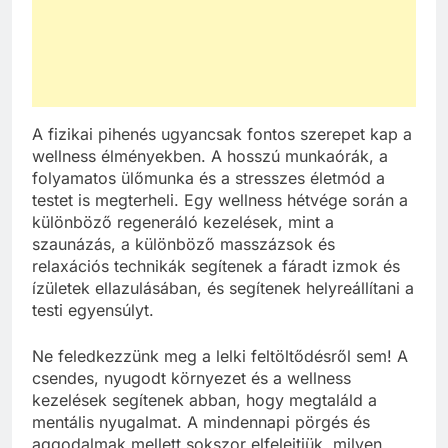
A fizikai pihenés ugyancsak fontos szerepet kap a
wellness élményekben. A hosszú munkaórák, a
folyamatos ülőmunka és a stresszes életmód a
testet is megterheli. Egy wellness hétvége során a
különböző regeneráló kezelések, mint a
szaunázás, a különböző masszázsok és
relaxációs technikák segítenek a fáradt izmok és
ízületek ellazulásában, és segítenek helyreállítani a
testi egyensúlyt.
Ne feledkezzünk meg a lelki feltöltődésről sem! A
csendes, nyugodt környezet és a wellness
kezelések segítenek abban, hogy megtaláld a
mentális nyugalmat. A mindennapi pörgés és
aggodalmak mellett sokszor elfelejtjük, milyen