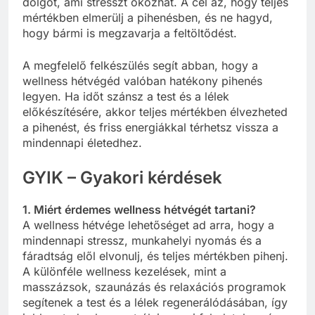
dolgot, ami stresszt okozhat. A cél az, hogy teljes
mértékben elmerülj a pihenésben, és ne hagyd,
hogy bármi is megzavarja a feltöltődést.
A megfelelő felkészülés segít abban, hogy a
wellness hétvégéd valóban hatékony pihenés
legyen. Ha időt szánsz a test és a lélek
előkészítésére, akkor teljes mértékben élvezheted
a pihenést, és friss energiákkal térhetsz vissza a
mindennapi életedhez.
GYIK – Gyakori kérdések
1. Miért érdemes wellness hétvégét tartani?
A wellness hétvége lehetőséget ad arra, hogy a
mindennapi stressz, munkahelyi nyomás és a
fáradtság elől elvonulj, és teljes mértékben pihenj.
A különféle wellness kezelések, mint a
masszázsok, szaunázás és relaxációs programok
segítenek a test és a lélek regenerálódásában, így