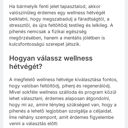
Ha bármelyik fenti jelet tapasztalod, akkor
valószínűleg érdemes egy wellness hétvégét
beiktatni, hogy megszabadulj a fáradtságtól, a
stressztől, és újra feltöltődj testileg és lelkileg. A
pihenés nemcsak a fizikai egészség
megőrzésében, hanem a mentális jólétben is
kulcsfontosságú szerepet játszik.
Hogyan válassz wellness
hétvégét?
A megfelelő wellness hétvége kiválasztása fontos,
hogy valóban feltöltődj, pihenj és regenerálódj.
Mivel sokféle wellness szálloda és program közül
lehet választani, érdemes alaposan átgondolni,
hogy mi az, amire tényleg szükséged van, hogy a
pihenés a lehető legjobban szolgálja a céljaidat.
Íme néhány szempont, amit érdemes figyelembe
venni a választás előtt: