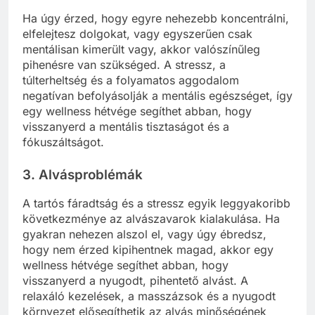
Ha úgy érzed, hogy egyre nehezebb koncentrálni,
elfelejtesz dolgokat, vagy egyszerűen csak
mentálisan kimerült vagy, akkor valószínűleg
pihenésre van szükséged. A stressz, a
túlterheltség és a folyamatos aggodalom
negatívan befolyásolják a mentális egészséget, így
egy wellness hétvége segíthet abban, hogy
visszanyerd a mentális tisztaságot és a
fókuszáltságot.
3. Alvásproblémák
A tartós fáradtság és a stressz egyik leggyakoribb
következménye az alvászavarok kialakulása. Ha
gyakran nehezen alszol el, vagy úgy ébredsz,
hogy nem érzed kipihentnek magad, akkor egy
wellness hétvége segíthet abban, hogy
visszanyerd a nyugodt, pihentető alvást. A
relaxáló kezelések, a masszázsok és a nyugodt
környezet elősegíthetik az alvás minőségének