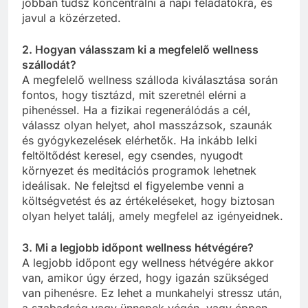
jobban tudsz koncentrálni a napi feladatokra, és
javul a közérzeted.
2. Hogyan válasszam ki a megfelelő wellness
szállodát?
A megfelelő wellness szálloda kiválasztása során
fontos, hogy tisztázd, mit szeretnél elérni a
pihenéssel. Ha a fizikai regenerálódás a cél,
válassz olyan helyet, ahol masszázsok, szaunák
és gyógykezelések elérhetők. Ha inkább lelki
feltöltődést keresel, egy csendes, nyugodt
környezet és meditációs programok lehetnek
ideálisak. Ne felejtsd el figyelembe venni a
költségvetést és az értékeléseket, hogy biztosan
olyan helyet találj, amely megfelel az igényeidnek.
3. Mi a legjobb időpont wellness hétvégére?
A legjobb időpont egy wellness hétvégére akkor
van, amikor úgy érzed, hogy igazán szükséged
van pihenésre. Ez lehet a munkahelyi stressz után,
a szabadság vagy ünnepek végén, vagy éppen