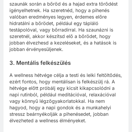
szaunák során a bőröd és a hajad extra törődést
igényelhetnek. Ha szeretnéd, hogy a pihenés
valóban eredményes legyen, érdemes előre
hidratálni a bőrödet, például egy tápláló
testápolóval, vagy bőrradírral. Ha szaunázni is
szeretnél, akkor készítsd elő a bőrödet, hogy
jobban élvezhesd a kezeléseket, és a hatások is
jobban érvényesüljenek.
3.
Mentális felkészülés
A wellness hétvége célja a testi és lelki feltöltődés,
ezért fontos, hogy mentálisan is felkészülj rá. A
hétvége előtt próbálj egy kicsit kikapcsolódni a
napi rutinból, például meditációval, relaxációval
vagy könnyű légzőgyakorlatokkal. Ha nem
hagyod, hogy a napi gondok és a munkahelyi
stressz beárnyékolják a pihenésedet, jobban
élvezheted a wellness élményeket.