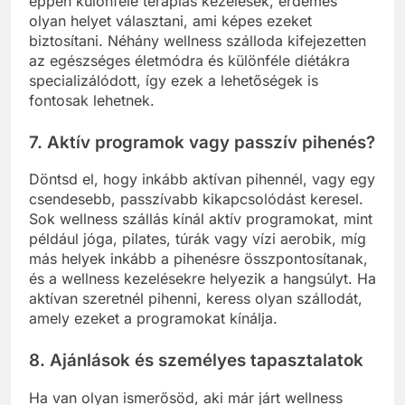
éppen különféle terápiás kezelések, érdemes
olyan helyet választani, ami képes ezeket
biztosítani. Néhány wellness szálloda kifejezetten
az egészséges életmódra és különféle diétákra
specializálódott, így ezek a lehetőségek is
fontosak lehetnek.
7.
Aktív programok vagy passzív pihenés?
Döntsd el, hogy inkább aktívan pihennél, vagy egy
csendesebb, passzívabb kikapcsolódást keresel.
Sok wellness szállás kínál aktív programokat, mint
például jóga, pilates, túrák vagy vízi aerobik, míg
más helyek inkább a pihenésre összpontosítanak,
és a wellness kezelésekre helyezik a hangsúlyt. Ha
aktívan szeretnél pihenni, keress olyan szállodát,
amely ezeket a programokat kínálja.
8.
Ajánlások és személyes tapasztalatok
Ha van olyan ismerősöd, aki már járt wellness