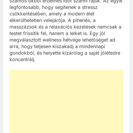
számos okból érdemes időt szánni rájuk. Az egyik
legfontosabb, hogy segítenek a stressz
csökkentésében, amely a modern élet
elkerülhetetlen velejárója. A pihenés, a
masszázsok és a relaxációs kezelések nemcsak a
testet frissítik fel, hanem a lelket is. Egy jól
megválasztott wellness hétvége lehetőséget ad
arra, hogy teljesen kiszakadj a mindennapi
gondokból, és helyette kizárólag a saját jólétedre
koncentrálj.