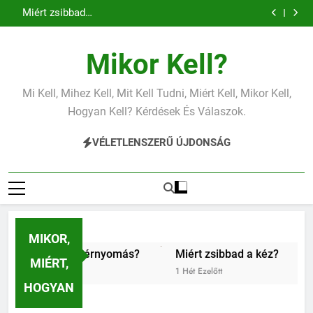
Miért zsibbad a kéz?
Ugrás
Mit jelent az alacsony vas?
a
Miért fáj a váll?
Mit jelent az alacsony vérnyomás?
tartalomra
Miért zsibbad a kéz?
Mikor Kell?
Mit jelent az alacsony vas?
Miért fáj a váll?
Mit jelent az alacsony vérnyomás?
Mi Kell, Mihez Kell, Mit Kell Tudni, Miért Kell, Mikor Kell,
Miért zsibbad a kéz?
Hogyan Kell? Kérdések És Válaszok.
VÉLETLENSZERŰ ÚJDONSÁG
MIKOR,
 alacsony vérnyomás?
Miért zsibbad a kéz?
Kipróbá
MIÉRT,
1 Hét Ezelőtt
1 Hét Ezel
HOGYAN