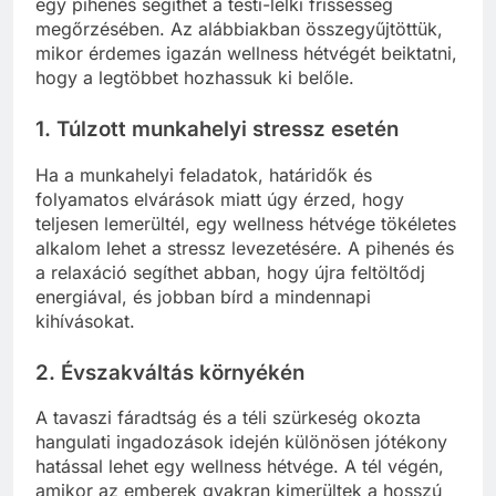
egy pihenés segíthet a testi-lelki frissesség
megőrzésében. Az alábbiakban összegyűjtöttük,
mikor érdemes igazán wellness hétvégét beiktatni,
hogy a legtöbbet hozhassuk ki belőle.
1. Túlzott munkahelyi stressz esetén
Ha a munkahelyi feladatok, határidők és
folyamatos elvárások miatt úgy érzed, hogy
teljesen lemerültél, egy wellness hétvége tökéletes
alkalom lehet a stressz levezetésére. A pihenés és
a relaxáció segíthet abban, hogy újra feltöltődj
energiával, és jobban bírd a mindennapi
kihívásokat.
2. Évszakváltás környékén
A tavaszi fáradtság és a téli szürkeség okozta
hangulati ingadozások idején különösen jótékony
hatással lehet egy wellness hétvége. A tél végén,
amikor az emberek gyakran kimerültek a hosszú