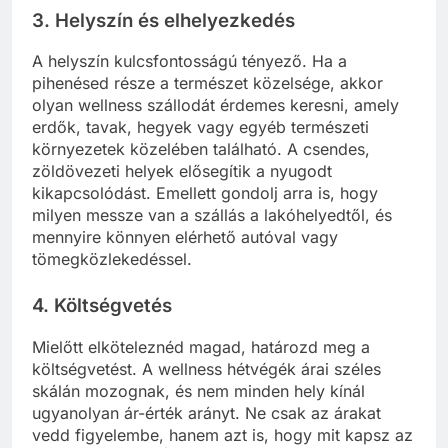
3.
Helyszín és elhelyezkedés
A helyszín kulcsfontosságú tényező. Ha a
pihenésed része a természet közelsége, akkor
olyan wellness szállodát érdemes keresni, amely
erdők, tavak, hegyek vagy egyéb természeti
környezetek közelében található. A csendes,
zöldövezeti helyek elősegítik a nyugodt
kikapcsolódást. Emellett gondolj arra is, hogy
milyen messze van a szállás a lakóhelyedtől, és
mennyire könnyen elérhető autóval vagy
tömegközlekedéssel.
4.
Költségvetés
Mielőtt elköteleznéd magad, határozd meg a
költségvetést. A wellness hétvégék árai széles
skálán mozognak, és nem minden hely kínál
ugyanolyan ár-érték arányt. Ne csak az árakat
vedd figyelembe, hanem azt is, hogy mit kapsz az