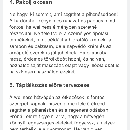
4.
Pakolj okosan
Ne hagyj ki semmit, ami segíthet a pihenésedben!
A fürdőruha, kényelmes ruházat és papucs mind
fontos, ha wellness élményben szeretnél
részesülni. Ne felejtsd el a személyes ápolási
termékeket, mint például a hidratáló krémek, a
sampon és balzsam, de a napvédő krém és az
arcápoló szerek is jól jöhetnek. Ha szaunába
mész, érdemes törölközőt hozni, és ha van,
hozhatsz saját masszázs olajat vagy illóolajokat is,
ha szívesen használod ezeket.
5.
Táplálkozás előre tervezése
A wellness hétvégén az étkezések is fontos
szerepet kapnak, hiszen a megfelelő étrend
segíthet a pihenésben és a regenerálódásban.
Próbálj előre figyelni arra, hogy a hétvégén
könnyű, egészséges ételeket fogyassz, amelyek
nem terhelik le a gyomrodat. Ha van olyan