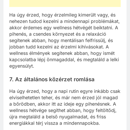
Ha úgy érzed, hogy érzelmileg kimerült vagy, és
nehezen tudod kezelni a mindennapi problémákat,
akkor érdemes egy wellness hétvégét beiktatni. A
pihenés, a csendes környezet és a relaxáció
segítenek abban, hogy mentálisan felfrissülj, és
jobban tudd kezelni az érzelmi kihívásokat. A
wellness élmények segítenek abban, hogy ismét
kapcsolatba lépj önmagaddal, és megtaláld a lelki
egyensúlyt.
7. Az általános közérzet romlása
Ha úgy érzed, hogy a napi rutin egyre inkább csak
elviselhetetlen teher, és már nem érzed jól magad
a bőrödben, akkor itt az ideje egy pihenésnek. A
wellness hétvége segíthet abban, hogy feltöltődj,
újra megtaláld a belső nyugalmadat, és friss
energiákkal térj vissza a mindennapokba.