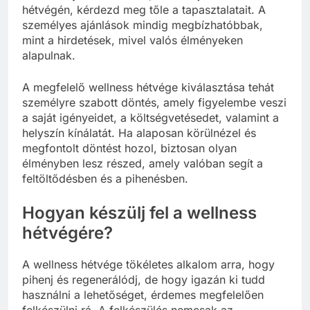
hétvégén, kérdezd meg tőle a tapasztalatait. A
személyes ajánlások mindig megbízhatóbbak,
mint a hirdetések, mivel valós élményeken
alapulnak.
A megfelelő wellness hétvége kiválasztása tehát
személyre szabott döntés, amely figyelembe veszi
a saját igényeidet, a költségvetésedet, valamint a
helyszín kínálatát. Ha alaposan körülnézel és
megfontolt döntést hozol, biztosan olyan
élményben lesz részed, amely valóban segít a
feltöltődésben és a pihenésben.
Hogyan készülj fel a wellness
hétvégére?
A wellness hétvége tökéletes alkalom arra, hogy
pihenj és regenerálódj, de hogy igazán ki tudd
használni a lehetőséget, érdemes megfelelően
felkészülni rá. A felkészülés nemcsak az