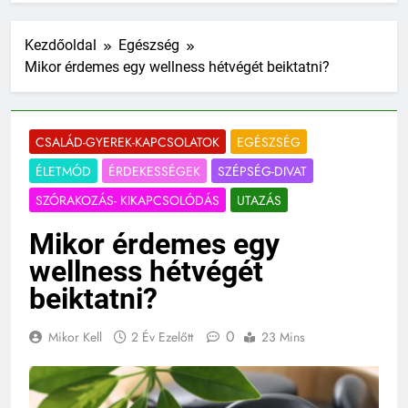
Kezdőoldal
Egészség
Mikor érdemes egy wellness hétvégét beiktatni?
CSALÁD-GYEREK-KAPCSOLATOK
EGÉSZSÉG
ÉLETMÓD
ÉRDEKESSÉGEK
SZÉPSÉG-DIVAT
SZÓRAKOZÁS- KIKAPCSOLÓDÁS
UTAZÁS
Mikor érdemes egy
wellness hétvégét
beiktatni?
0
Mikor Kell
2 Év Ezelőtt
23 Mins