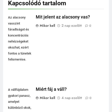
Kapcsolódó tartalom
Mit jelent az alacsony vas?
Az alacsony
vasszint
Mikor kell
2 nap ezelőtt
0
fáradtságot és
koncentrációs
nehézségeket
okozhat, ezért
fontos a tünetek
felismerése.
Miért fáj a váll?
A vállfájdalom
gyakori panasz,
Mikor kell
4 nap ezelőtt
0
amelyet
különböző okok,