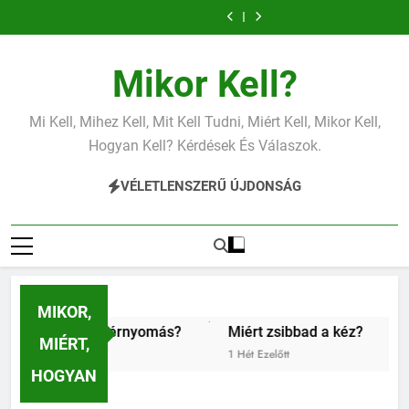
Miért zsibbad a
Mit jelent az
Ugrás
kéz?
alacsony vas?
Miért fáj a váll?
Mit jelent az
a
alacsony
Miért zsibbad a
Mit jelent az
vérnyomás?
kéz?
alacsony vas?
Miért fáj a váll?
Mit jelent az
tartalomra
alacsony
Miért zsibbad a
Mikor Kell?
vérnyomás?
kéz?
Mi Kell, Mihez Kell, Mit Kell Tudni, Miért Kell, Mikor Kell,
Hogyan Kell? Kérdések És Válaszok.
VÉLETLENSZERŰ ÚJDONSÁG
MIKOR,
csony vérnyomás?
Miért zsibbad a kéz?
Kipróbáltuk 
MIÉRT,
1 Hét Ezelőtt
1 Hét Ezelőtt
HOGYAN