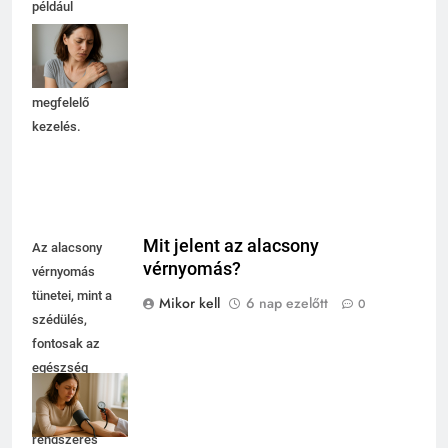
például
túlterhelés vagy
sérülés okozhat.
Fontos a
megfelelő
kezelés.
Mit jelent az alacsony
Az alacsony
vérnyomás?
vérnyomás
tünetei, mint a
Mikor kell
6 nap ezelőtt
0
szédülés,
fontosak az
egészség
megőrzésében,
ezért a
rendszeres