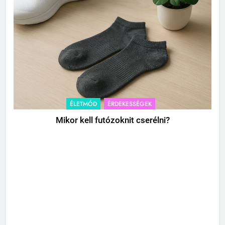
ÉLETMÓD
ÉRDEKESSÉGEK
Mikor kell futózoknit cserélni?