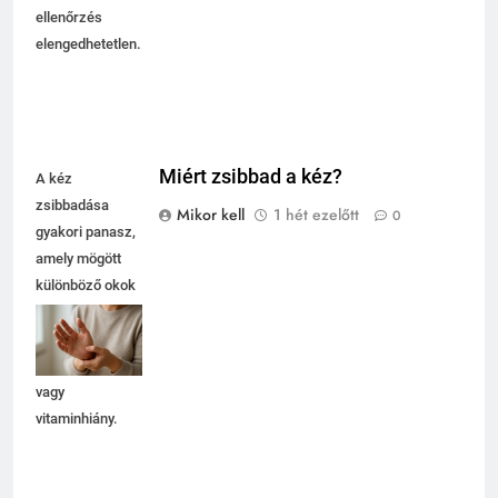
ellenőrzés
elengedhetetlen.
Miért zsibbad a kéz?
A kéz
zsibbadása
Mikor kell
1 hét ezelőtt
0
gyakori panasz,
amely mögött
különböző okok
állhatnak, mint
például
idegnyomódás
vagy
vitaminhiány.