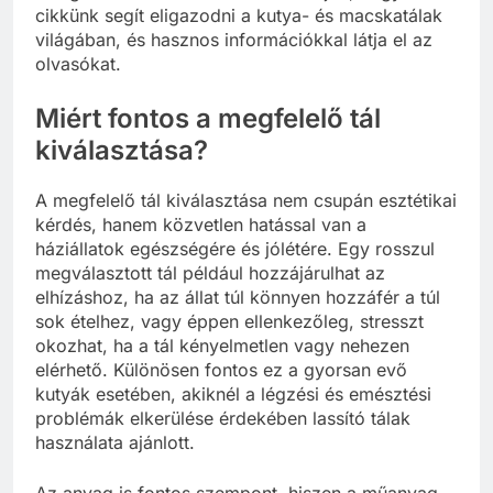
cikkünk segít eligazodni a kutya- és macskatálak
világában, és hasznos információkkal látja el az
olvasókat.
Miért fontos a megfelelő tál
kiválasztása?
A megfelelő tál kiválasztása nem csupán esztétikai
kérdés, hanem közvetlen hatással van a
háziállatok egészségére és jólétére. Egy rosszul
megválasztott tál például hozzájárulhat az
elhízáshoz, ha az állat túl könnyen hozzáfér a túl
sok ételhez, vagy éppen ellenkezőleg, stresszt
okozhat, ha a tál kényelmetlen vagy nehezen
elérhető. Különösen fontos ez a gyorsan evő
kutyák esetében, akiknél a légzési és emésztési
problémák elkerülése érdekében lassító tálak
használata ajánlott.
Az anyag is fontos szempont, hiszen a műanyag