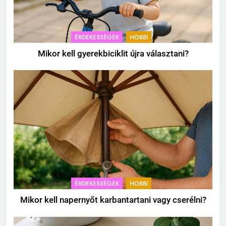
ÉRDEKESSÉGEK
HOBBI
Mikor kell gyerekbiciklit újra választani?
ÉRDEKESSÉGEK
HOBBI
Mikor kell napernyőt karbantartani vagy cserélni?