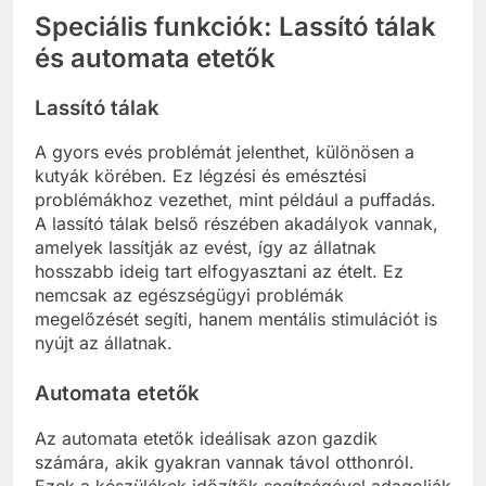
Speciális funkciók: Lassító tálak
és automata etetők
Lassító tálak
A gyors evés problémát jelenthet, különösen a
kutyák körében. Ez légzési és emésztési
problémákhoz vezethet, mint például a puffadás.
A lassító tálak belső részében akadályok vannak,
amelyek lassítják az evést, így az állatnak
hosszabb ideig tart elfogyasztani az ételt. Ez
nemcsak az egészségügyi problémák
megelőzését segíti, hanem mentális stimulációt is
nyújt az állatnak.
Automata etetők
Az automata etetők ideálisak azon gazdik
számára, akik gyakran vannak távol otthonról.
Ezek a készülékek időzítők segítségével adagolják