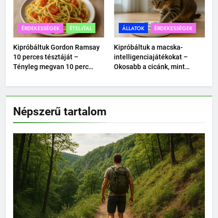
ÉRDEKESSÉGEK
ÉTEL-ITAL
ÁLLATOK
ÉRDEKESSÉGEK
Kipróbáltuk Gordon Ramsay
Kipróbáltuk a macska-
10 perces tésztáját –
intelligenciajátékokat –
Tényleg megvan 10 perc
Okosabb a cicánk, mint
alatt?
hittük?
Népszerű tartalom