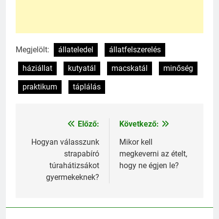
Megjelölt:
állateledel
állatfelszerelés
háziállat
kutyatál
macskatál
minőség
praktikum
táplálás
Előző:
Következő:
Bejegyzés
navigáció
Hogyan válasszunk
Mikor kell
strapabíró
megkeverni az ételt,
túrahátizsákot
hogy ne égjen le?
gyermekeknek?