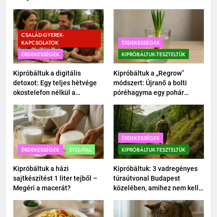
CSALÁD-GYEREK-
KAPCSOLATOK
ÉRDEKESSÉGEK
ÉRDEKESSÉGEK
KIPRÓBÁLTUK-TESZTELTÜK
Kipróbáltuk a digitális
Kipróbáltuk a „Regrow”
detoxot: Egy teljes hétvége
módszert: Újranő a bolti
okostelefon nélkül a
póréhagyma egy pohár
családdal.
vízben?
ÉRDEKESSÉGEK
ÉRDEKESSÉGEK
ÉTEL-ITAL
KIPRÓBÁLTUK-TESZTELTÜK
Kipróbáltuk a házi
Kipróbáltuk: 3 vadregényes
sajtkészítést 1 liter tejből –
túraútvonal Budapest
Megéri a macerát?
közelében, amihez nem kell
autó.