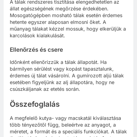
A tálak rendszeres tisztítása elengedhetetlen az
állat egészségének megőrzése érdekében.
Mosogatógépben mosható tálak esetén érdemes
hetente egyszer alaposan elmosni őket. A
műanyag tálakat kézzel mossuk, hogy elkerüljük a
karcolások kialakulását.
Ellenőrzés és csere
Időnként ellenőrizzük a tálak állapotát. Ha
bármilyen sérülést vagy kopást tapasztalunk,
érdemes új tálat vásárolni. A gumírozott aljú tálak
esetében figyeljünk az alj állapotára, hogy ne
csúszkáljanak az etetés során.
Összefoglalás
A megfelelő kutya- vagy macskatál kiválasztása
több tényezőtől függ, beleértve az anyagot, a
méretet, a formát és a speciális funkciókat. A tálak