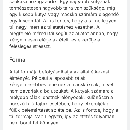
szokásaihoz igazodik. Egy nagyobb kutyának
természetesen nagyobb tálra van szüksége, míg
egy kisebb kutya vagy macska számára elegendő
egy kisebb tál. Az is fontos, hogy a tál ne legyen
túl nagy, mert ez túletetéshez vezethet. A
megfelelő méretű tál segíti az állatot abban, hogy
kényelmesen elérje az ételt, és elkerülje a
felesleges stresszt.
Forma
A tál formája befolyásolhatja az állat étkezési
élményét. Például a laposabb tálak
kényelmesebbek lehetnek a macskáknak, mivel
nem zavarják a bajuszukat. A kutyák számára a
mélyebb tálak lehetnek előnyösek, különösen a
hosszú fülű fajták esetében, hogy elkerüljék a
fülük belemártását az ételbe. Az is fontos, hogy a
tál formája stabil legyen, így az etetés folyamán
nem borul fel könnyen.