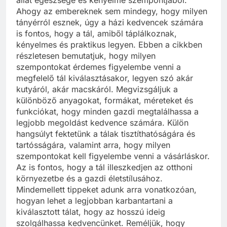
állat egészsége és kényelme szempontjából.
Ahogy az embereknek sem mindegy, hogy milyen
tányérról esznek, úgy a házi kedvencek számára
is fontos, hogy a tál, amiből táplálkoznak,
kényelmes és praktikus legyen. Ebben a cikkben
részletesen bemutatjuk, hogy milyen
szempontokat érdemes figyelembe venni a
megfelelő tál kiválasztásakor, legyen szó akár
kutyáról, akár macskáról. Megvizsgáljuk a
különböző anyagokat, formákat, méreteket és
funkciókat, hogy minden gazdi megtalálhassa a
legjobb megoldást kedvence számára. Külön
hangsúlyt fektetünk a tálak tisztíthatóságára és
tartósságára, valamint arra, hogy milyen
szempontokat kell figyelembe venni a vásárláskor.
Az is fontos, hogy a tál illeszkedjen az otthoni
környezetbe és a gazdi életstílusához.
Mindemellett tippeket adunk arra vonatkozóan,
hogyan lehet a legjobban karbantartani a
kiválasztott tálat, hogy az hosszú ideig
szolgálhassa kedvencünket. Reméljük, hogy