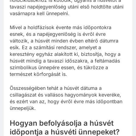
tavaszi napéjegyenlőség utáni első holdtölte utáni
vasárnapra kell ünnepelni.
Mivel a holdfázisok évente más időpontokra
esnek, és a napéjegyenlőség is évről évre
változik, a húsvét minden évben eltérő dátumra
esik. Ez a számítási rendszer, amelyet a
keresztény egyház alakított ki, biztosítja, hogy a
húsvét mindig a tavaszi időszakra, a feltámadás
szimbolikus ünnepére essen, és tükrözze a
természet körforgását is.
Összességében tehát a húsvét dátuma a
csillagászat és vallásos hagyományok keveréke,
és ezért van az, hogy évről évre más időpontban
ünnepeljük.
Hogyan befolyásolja a húsvét
időpontja a húsvéti ünnepeket?