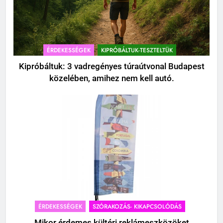
ÉRDEKESSÉGEK
KIPRÓBÁLTUK-TESZTELTÜK
Kipróbáltuk: 3 vadregényes túraútvonal Budapest
közelében, amihez nem kell autó.
ÉRDEKESSÉGEK
SZÓRAKOZÁS- KIKAPCSOLÓDÁS
Mikor érdemes kültéri reklámeszközöket