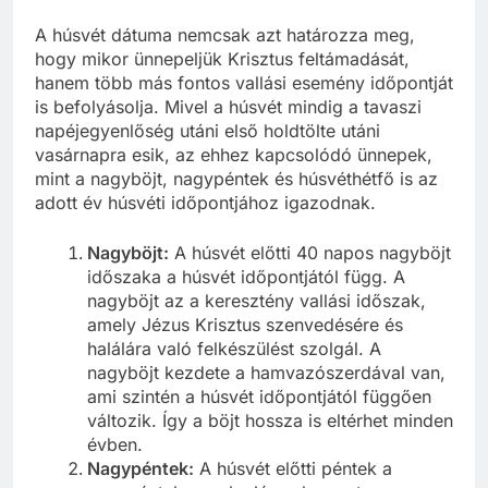
A húsvét dátuma nemcsak azt határozza meg,
hogy mikor ünnepeljük Krisztus feltámadását,
hanem több más fontos vallási esemény időpontját
is befolyásolja. Mivel a húsvét mindig a tavaszi
napéjegyenlőség utáni első holdtölte utáni
vasárnapra esik, az ehhez kapcsolódó ünnepek,
mint a nagyböjt, nagypéntek és húsvéthétfő is az
adott év húsvéti időpontjához igazodnak.
Nagyböjt:
A húsvét előtti 40 napos nagyböjt
időszaka a húsvét időpontjától függ. A
nagyböjt az a keresztény vallási időszak,
amely Jézus Krisztus szenvedésére és
halálára való felkészülést szolgál. A
nagyböjt kezdete a hamvazószerdával van,
ami szintén a húsvét időpontjától függően
változik. Így a böjt hossza is eltérhet minden
évben.
Nagypéntek:
A húsvét előtti péntek a