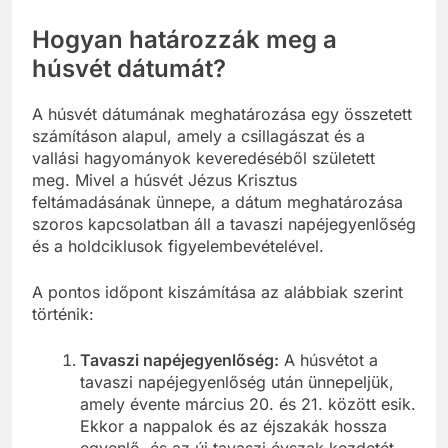
Hogyan határozzák meg a
húsvét dátumát?
A húsvét dátumának meghatározása egy összetett
számításon alapul, amely a csillagászat és a
vallási hagyományok keveredéséből született
meg. Mivel a húsvét Jézus Krisztus
feltámadásának ünnepe, a dátum meghatározása
szoros kapcsolatban áll a tavaszi napéjegyenlőség
és a holdciklusok figyelembevételével.
A pontos időpont kiszámítása az alábbiak szerint
történik:
Tavaszi napéjegyenlőség:
A húsvétot a
tavaszi napéjegyenlőség után ünnepeljük,
amely évente március 20. és 21. között esik.
Ekkor a nappalok és az éjszakák hossza
egyenlő, és az új tavaszi évszak kezdetét