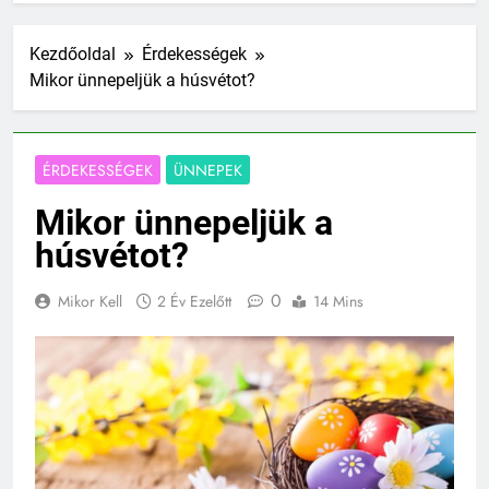
Kezdőoldal
Érdekességek
Mikor ünnepeljük a húsvétot?
ÉRDEKESSÉGEK
ÜNNEPEK
Mikor ünnepeljük a
húsvétot?
0
Mikor Kell
2 Év Ezelőtt
14 Mins