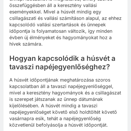
összefüggésben áll a keresztény vallási
eseményekkel. Mivel a húsvét mindig egy
csillagászati és vallási számításon alapul, az ehhez
kapcsolódó vallási szertartások és ünnepek
időpontja is folyamatosan változik, így minden
évben új élményeket és hagyományokat hoz a
hívek számára.
Hogyan kapcsolódik a húsvét a
tavaszi napéjegyenlőséghez?
A húsvét időpontjának meghatározása szoros
kapcsolatban áll a tavaszi napéjegyenlőséggel,
mivel a keresztény hagyományok és a csillagászat
is szerepet játszanak az ünnep dátumának
kijelölésében. A húsvét mindig a tavaszi
napéjegyenlőséget követő első holdtöltét követő
vasárnapra esik, tehát a napéjegyenlőség
közvetlenül befolyásolja a húsvét időpontját.