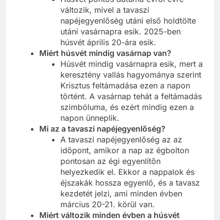
változik, mivel a tavaszi
napéjegyenlőség utáni első holdtölte
utáni vasárnapra esik. 2025-ben
húsvét április 20-ára esik.
Miért húsvét mindig vasárnap van?
Húsvét mindig vasárnapra esik, mert a
keresztény vallás hagyománya szerint
Krisztus feltámadása ezen a napon
történt. A vasárnap tehát a feltámadás
szimbóluma, és ezért mindig ezen a
napon ünneplik.
Mi az a tavaszi napéjegyenlőség?
A tavaszi napéjegyenlőség az az
időpont, amikor a nap az égbolton
pontosan az égi egyenlítőn
helyezkedik el. Ekkor a nappalok és
éjszakák hossza egyenlő, és a tavasz
kezdetét jelzi, ami minden évben
március 20-21. körül van.
Miért változik minden évben a húsvét