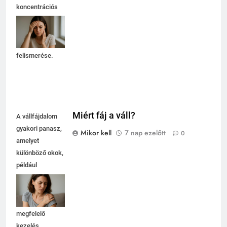
koncentrációs
nehézségeket
okozhat, ezért
fontos a tünetek
felismerése.
Miért fáj a váll?
A vállfájdalom
gyakori panasz,
Mikor kell
7 nap ezelőtt
0
amelyet
különböző okok,
például
túlterhelés vagy
sérülés okozhat.
Fontos a
megfelelő
kezelés.