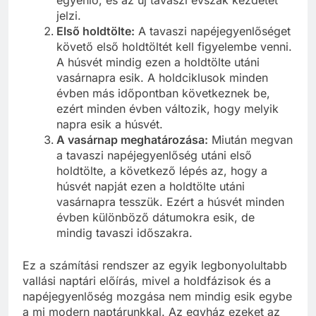
jelzi.
Első holdtölte:
A tavaszi napéjegyenlőséget
követő első holdtöltét kell figyelembe venni.
A húsvét mindig ezen a holdtölte utáni
vasárnapra esik. A holdciklusok minden
évben más időpontban következnek be,
ezért minden évben változik, hogy melyik
napra esik a húsvét.
A vasárnap meghatározása:
Miután megvan
a tavaszi napéjegyenlőség utáni első
holdtölte, a következő lépés az, hogy a
húsvét napját ezen a holdtölte utáni
vasárnapra tesszük. Ezért a húsvét minden
évben különböző dátumokra esik, de
mindig tavaszi időszakra.
Ez a számítási rendszer az egyik legbonyolultabb
vallási naptári előírás, mivel a holdfázisok és a
napéjegyenlőség mozgása nem mindig esik egybe
a mi modern naptárunkkal. Az egyház ezeket az