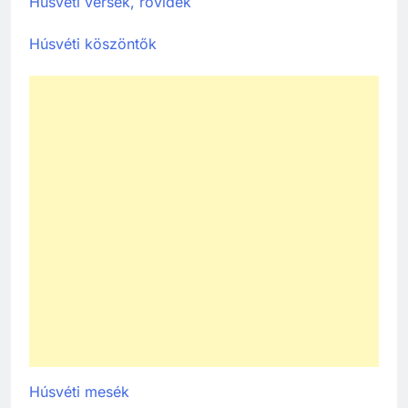
Húsvéti versek, rövidek
Húsvéti köszöntők
Húsvéti mesék