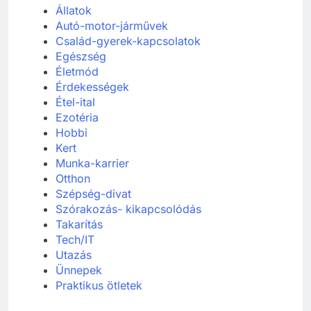
Állatok
Autó-motor-járművek
Család-gyerek-kapcsolatok
Egészség
Életmód
Érdekességek
Étel-ital
Ezotéria
Hobbi
Kert
Munka-karrier
Otthon
Szépség-divat
Szórakozás- kikapcsolódás
Takarítás
Tech/IT
Utazás
Ünnepek
Praktikus ötletek